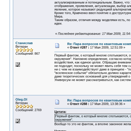
актуализированным и потенциальным. Важно, что э
отображения, проявления, актуализации, выбор ал
явление, которое называют редукцией альтернатив
Кроме того, Кравченко ввел понятие о доструктур
Мира.
Таким образом, отличия между моделями есть, п
идеи.
«
Последнее редактирование: 17 Мая 2009, 11:54
Станислав
Re: Пара вопросов по квантовым ком
Ветеран
«
Ответ #287 :
17 Мая 2009, 12:51:09 »
Сообщений: 867
Первый фантом, о который многие спотыкаются, о
окружения". Напомню определение, согласно кото
воздействия, как единое целое. Обращаю внимани
не подходит, поскольку не может явить себя тем 
ни с чем не взаимодействует даже в принципе - "
"вселенское событие" обязательно должно характ
даже теоретических оснований для утверждений о 
Универсум не может рассматриваться, как система
Oleg.Ol
Re: Пара вопросов по квантовым ком
Ветеран
«
Ответ #288 :
17 Мая 2009, 13:38:36 »
Сообщений: 2769
Цитата:
Первый фантом, о который многие спотыкаются, 
окружения".
Вообще-то это не фантом, а вполне законное жела