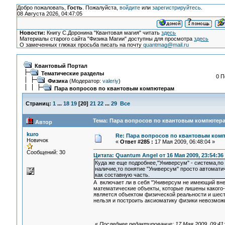
Добро пожаловать,
Гость
. Пожалуйста,
войдите
или
зарегистрируйтесь
.
08 Августа 2026, 04:47:05
Новости:
Книгу С.Доронина "Квантовая магия" читать
здесь
Материалы старого сайта "Физика Магии" доступны для просмотра
здесь
О замеченных глюках просьба писать на почту
quantmag@mail.ru
Квантовый Портал
Тематические разделы
0 П
Физика
(Модератор:
valeriy
)
Пара вопросов по квантовым компютерам
Страниц:
1
...
18
19
[
20
]
21
22
...
29
Все
Тема: Пара вопросов по квантовым компютера
Автор
kuro
Re: Пара вопросов по квантовым ком
Новичок
«
Ответ #285 :
17 Мая 2009, 06:48:04 »
Сообщений: 30
Цитата: Quantum Angel от 16 Мая 2009, 23:54:36
Куда же еще подробнее,"Универсум" - система,п
наличие,то понятие "Универсум" просто автомати
как составную часть.
А включает ли в себя "Универсум не имеющий вн
математические объекты, которые лишены какого-
является объектом физической реальности и шест
нельзя и построить аксиоматику физики невозмо
«
Последнее редактирование: 17 Мая 2009, 09:41: