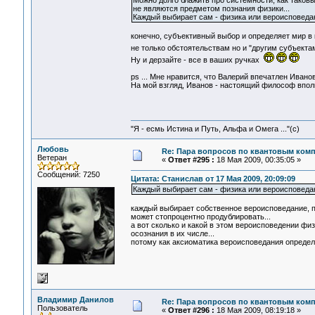
Можно долго блажить про системности, как таковы
не являются предметом познания физики...
Каждый выбирает сам - физика или вероисповеда
конечно, субъективный выбор и определяет мир в 
не только обстоятельствам но и "другим субъекта
Ну и дерзайте - все в ваших ручках
ps ... Мне нравится, что Валерий впечатлен Иванов
На мой взгляд, Иванов - настоящий философ впол
"Я - есмь Истина и Путь, Альфа и Омега ..."(с)
Любовь
Re: Пара вопросов по квантовым ком
Ветеран
«
Ответ #295 :
18 Мая 2009, 00:35:05 »
Сообщений: 7250
Цитата: Станислав от 17 Мая 2009, 20:09:09
Каждый выбирает сам - физика или вероисповеда
каждый выбирает собственное вероисповедание, по
может стопроцентно продублировать...
а вот сколько и какой в этом вероисповедении физи
осознания в их числе...
потому как аксиоматика вероисповедания определ
Владимир Данилов
Re: Пара вопросов по квантовым ком
Пользователь
«
Ответ #296 :
18 Мая 2009, 08:19:18 »