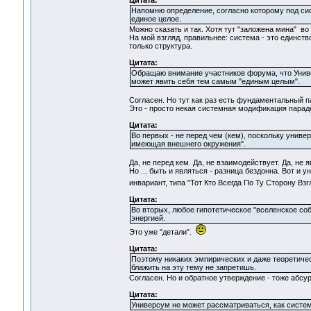
Цитата:
Напомню определение, согласно которому под сис
единое целое.
Можно сказать и так. Хотя тут "заложена мина" во 
На мой взгляд, правильнее: система - это единств
только структура.
Цитата:
Обращаю внимание участников форума, что Универ
может явить себя тем самым "единым целым".
Согласен. Но тут как раз есть фундаментальный п
Это - просто некая системная модификация парад
Цитата:
Во первых - не перед чем (кем), поскольку униве
имеющая внешнего окружения".
Да, не перед кем. Да, не взаимодействует. Да, не я
Но ... быть и являться - разница бездонна. Вот 
инвариант, типа "Тот Кто Всегда По Ту Сторону Взг
Цитата:
Во вторых, любое гипотетическое "вселенское со
энергией.
Это уже "детали".
Цитата:
Поэтому никаких эмпирических и даже теоретичес
блажить на эту тему не запретишь.
Согласен. Но и обратное утверждение - тоже абсурд
Цитата:
Универсум не может рассматриваться, как систем