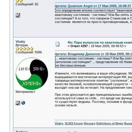
Сообщений: 82
Цитата: Quantum Angel от 17 Мая 2009, 16:08:37
это определение вполне соответствует "квантово
квантовому состоянию - системы? Или Вы опять на
состоянции? А из того, что говорили Станислав и 
состоянии является не просто противоречивым, 
Vitaliy
Re: Пара вопросов по квантовым ком
Ветеран
«
Ответ #297 :
18 Мая 2009, 08:48:53 »
Сообщений: 5586
Цитата: Владимир Данилов от 18 Мая 2009, 08:1
... квантовому состоянию - системы? Или Вы опят
онтологию состоянции? ... представление об Уни
но бессмысленным.
Извините, что вклиниваюсь в ваше обсуждение. М
выращивается мистическая интерпретация КМ, выл
товарищи математическое понятие
"состояния"
, 
качестве базовой, основополагающей сущности - 
выходит она как бы исчезает. На предложения гов
Материалист
При этом допускается две принципиальных ошибк
используется сама по себе... это вроде как функц
то существуют ведьмы. Поэтому, положив в фунда
основе нельзя.
Vitaliy:
SCIES Forum
Glossary
Definitions of Magic
Высш