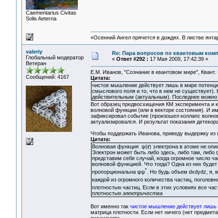
Сaementarius Civitas
Solis Aeterna
«Осенний Ангел прячется в дождях. В листве янтарн
valeriy
Re: Пара вопросов по квантовым ком
Глобальный модератор
«
Ответ #292 :
17 Мая 2009, 17:42:39 »
Ветеран
Е.М. Иванов, "Сознание в квантовом мире", Квант. М
Сообщений: 4167
Цитата:
чистое мышление действует лишь в мире потенций
смыслового поля и то, что в нем не существует).
действительным (актуальным). Последнее можно у
Вот образец предвосхищения КМ эксперимента и к
волновой функции (или в векторе состояния). И и
зафиксировал событие (произошел коллапс волнов
актуализировался. И результат показания детекор
Чтобы поддержать Иванова, приведу выдержку из ку
Цитата:
Волновая функция ψ(
r
) электрона в атоме не оп
Электрон может быть либо здесь, либо там, либо гд
представим себе случай, когда огромное число ча
волновой функцией. Что тогда? Одна из них будет
*
пропорциональна ψψ
. Но будь объем dxdydz, я,
каждой из огромного количества частиц, поголов
плотностью частиц. Если в этих условиях все ча
плотностью
электричества
Вот именно так
чистое мышление действует лишь 
матрица плотности. Если нет ничего (нет предмет
ощущениях.