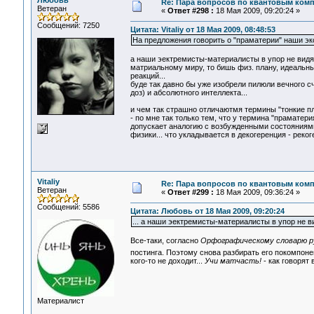
Любовь
Re: Пара вопросов по квантовым ком
Ветеран
«
Ответ #298 :
18 Мая 2009, 09:20:24 »
Сообщений: 7250
Цитата: Vitaliy от 18 Мая 2009, 08:48:53
На предложения говорить о "праматерии" наши эк
а наши эектремисты-материалисты в упор не вид
матриальному миру, то бишь физ. плану, идеальны
реакций...
буде так давно бы уже изобрели пилюли вечного сч
доз) и абсолютного интеллекта...
и чем так страшно отличаютмя термины "тонкие пл
- по мне так только тем, что у термина "праматери
допускает аналогию с возбужденными состояниям
физики... что укладывается в декогеренция - реког
Vitaliy
Re: Пара вопросов по квантовым ком
Ветеран
«
Ответ #299 :
18 Мая 2009, 09:36:24 »
Сообщений: 5586
Цитата: Любовь от 18 Мая 2009, 09:20:24
... а наши эектремисты-материалисты в упор не 
Все-таки, согласно
Орфографическому словарю ру
постинга. Поэтому снова разбирать его покомпоне
кого-то не доходит...
Учи матчасть!
- как говорят 
Материалист