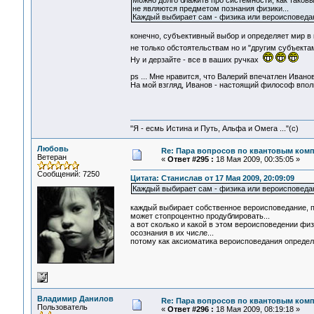
Можно долго блажить про системности, как таковы
не являются предметом познания физики...
Каждый выбирает сам - физика или вероисповеда
конечно, субъективный выбор и определяет мир в 
не только обстоятельствам но и "другим субъекта
Ну и дерзайте - все в ваших ручках
ps ... Мне нравится, что Валерий впечатлен Иванов
На мой взгляд, Иванов - настоящий философ впол
"Я - есмь Истина и Путь, Альфа и Омега ..."(с)
Любовь
Re: Пара вопросов по квантовым ком
Ветеран
«
Ответ #295 :
18 Мая 2009, 00:35:05 »
Сообщений: 7250
Цитата: Станислав от 17 Мая 2009, 20:09:09
Каждый выбирает сам - физика или вероисповеда
каждый выбирает собственное вероисповедание, по
может стопроцентно продублировать...
а вот сколько и какой в этом вероисповедении физи
осознания в их числе...
потому как аксиоматика вероисповедания определ
Владимир Данилов
Re: Пара вопросов по квантовым ком
Пользователь
«
Ответ #296 :
18 Мая 2009, 08:19:18 »