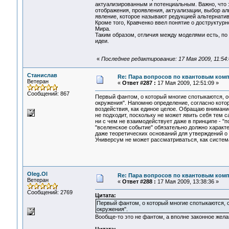
актуализированным и потенциальным. Важно, что э
отображения, проявления, актуализации, выбор ал
явление, которое называют редукцией альтернатив
Кроме того, Кравченко ввел понятие о доструктур
Мира.
Таким образом, отличия между моделями есть, п
идеи.
«
Последнее редактирование: 17 Мая 2009, 11:54
Станислав
Re: Пара вопросов по квантовым ком
Ветеран
«
Ответ #287 :
17 Мая 2009, 12:51:09 »
Сообщений: 867
Первый фантом, о который многие спотыкаются, о
окружения". Напомню определение, согласно кото
воздействия, как единое целое. Обращаю внимани
не подходит, поскольку не может явить себя тем 
ни с чем не взаимодействует даже в принципе - "
"вселенское событие" обязательно должно характ
даже теоретических оснований для утверждений о 
Универсум не может рассматриваться, как система
Oleg.Ol
Re: Пара вопросов по квантовым ком
Ветеран
«
Ответ #288 :
17 Мая 2009, 13:38:36 »
Сообщений: 2769
Цитата:
Первый фантом, о который многие спотыкаются, 
окружения".
Вообще-то это не фантом, а вполне законное жела