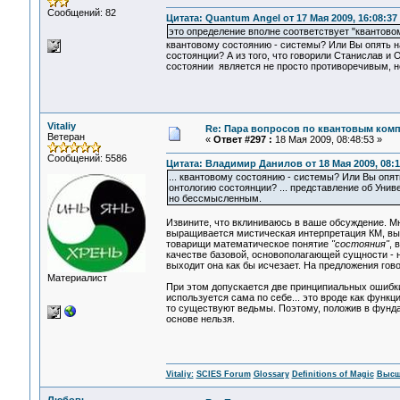
Сообщений: 82
Цитата: Quantum Angel от 17 Мая 2009, 16:08:37
это определение вполне соответствует "квантово
квантовому состоянию - системы? Или Вы опять на
состоянции? А из того, что говорили Станислав и 
состоянии является не просто противоречивым, 
Vitaliy
Re: Пара вопросов по квантовым ком
Ветеран
«
Ответ #297 :
18 Мая 2009, 08:48:53 »
Сообщений: 5586
Цитата: Владимир Данилов от 18 Мая 2009, 08:1
... квантовому состоянию - системы? Или Вы опят
онтологию состоянции? ... представление об Уни
но бессмысленным.
Извините, что вклиниваюсь в ваше обсуждение. М
выращивается мистическая интерпретация КМ, выл
товарищи математическое понятие
"состояния"
, 
качестве базовой, основополагающей сущности - 
выходит она как бы исчезает. На предложения гов
Материалист
При этом допускается две принципиальных ошибк
используется сама по себе... это вроде как функц
то существуют ведьмы. Поэтому, положив в фунда
основе нельзя.
Vitaliy:
SCIES Forum
Glossary
Definitions of Magic
Высш