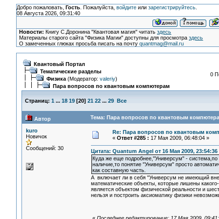
Добро пожаловать,
Гость
. Пожалуйста,
войдите
или
зарегистрируйтесь
.
08 Августа 2026, 09:31:40
Новости:
Книгу С.Доронина "Квантовая магия" читать
здесь
Материалы старого сайта "Физика Магии" доступны для просмотра
здесь
О замеченных глюках просьба писать на почту
quantmag@mail.ru
Квантовый Портал
Тематические разделы
0 П
Физика
(Модератор:
valeriy
)
Пара вопросов по квантовым компютерам
Страниц:
1
...
18
19
[
20
]
21
22
...
29
Все
Тема: Пара вопросов по квантовым компютера
Автор
kuro
Re: Пара вопросов по квантовым ком
Новичок
«
Ответ #285 :
17 Мая 2009, 06:48:04 »
Сообщений: 30
Цитата: Quantum Angel от 16 Мая 2009, 23:54:36
Куда же еще подробнее,"Универсум" - система,п
наличие,то понятие "Универсум" просто автомати
как составную часть.
А включает ли в себя "Универсум не имеющий вн
математические объекты, которые лишены какого-
является объектом физической реальности и шест
нельзя и построить аксиоматику физики невозмо
«
Последнее редактирование: 17 Мая 2009, 09:41: