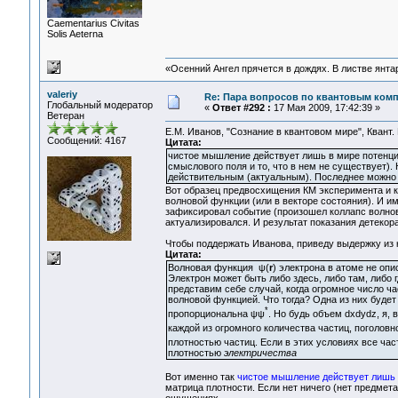
Сaementarius Civitas
Solis Aeterna
«Осенний Ангел прячется в дождях. В листве янтарн
valeriy
Re: Пара вопросов по квантовым ком
Глобальный модератор
«
Ответ #292 :
17 Мая 2009, 17:42:39 »
Ветеран
Е.М. Иванов, "Сознание в квантовом мире", Квант. М
Сообщений: 4167
Цитата:
чистое мышление действует лишь в мире потенций
смыслового поля и то, что в нем не существует).
действительным (актуальным). Последнее можно у
Вот образец предвосхищения КМ эксперимента и к
волновой функции (или в векторе состояния). И и
зафиксировал событие (произошел коллапс волнов
актуализировался. И результат показания детекор
Чтобы поддержать Иванова, приведу выдержку из ку
Цитата:
Волновая функция ψ(
r
) электрона в атоме не оп
Электрон может быть либо здесь, либо там, либо гд
представим себе случай, когда огромное число ча
волновой функцией. Что тогда? Одна из них будет
*
пропорциональна ψψ
. Но будь объем dxdydz, я,
каждой из огромного количества частиц, поголов
плотностью частиц. Если в этих условиях все ча
плотностью
электричества
Вот именно так
чистое мышление действует лишь 
матрица плотности. Если нет ничего (нет предмет
ощущениях.