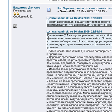
Владимир Данилов
Re: Пара вопросов по квантовым ком
Пользователь
«
Ответ #286 :
17 Мая 2009, 10:39:15 »
Сообщений: 82
Цитата: kaminski от 16 Мая 2009, 12:59:09
Теория декогеренции решает этот вопрос просто –
предполагается, что информация "убегает" в нек
Цитата: kaminski от 16 Мая 2009, 12:59:09
Где же выход? А выход напрашивается сам собой 
физическом плане такого места не найти. Поэтом
сознание наблюдателя. Но к этой интерпретации н
слышим, чувствуем и измеряем это физическая р
уровень.
С этого места, мне кажется, и можно поговорить 
и Кравченко.
У Доронина "резервуар неконтролируемых степене
пространством, на размерность которого ограниче
Каминский предлагает "создать еще один (условно
этом Мир в целом полагается конечным.
У Иванова таким резервуаром является смысловое
проявляются актуализированные переживания. Толь
была - в виде потенций, а те потенции, которые а
осмыслению, осознованию. Вопрос о конечности и
У Кравченко таким "резервуаром" является негра
(но потенциально неограниченное) множество про
объединяются в сознании субъекта в образы внеш
но в этой интерпретации я вижу связь модели Кр
самосогласованной модели Мира, включающей инд
отношений между ними я могу представить как п
потенциальность. Актуализация есть проявление 
множества (в каждом событии, таким образом, про
событиях - некая глобальная голография - всё ес
это есть то, что составляет "эмпирическое "я" 
математическое отображение физического события