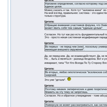
Цитата:
Напомню определение, согласно которому под сис
единое целое.
Можно сказать и так. Хотя тут "заложена мина" во 
На мой взгляд, правильнее: система - это единств
только структура.
Цитата:
Обращаю внимание участников форума, что Универ
может явить себя тем самым "единым целым".
Согласен. Но тут как раз есть фундаментальный п
Это - просто некая системная модификация парад
Цитата:
Во первых - не перед чем (кем), поскольку униве
имеющая внешнего окружения".
Да, не перед кем. Да, не взаимодействует. Да, не я
Но ... быть и являться - разница бездонна. Вот 
инвариант, типа "Тот Кто Всегда По Ту Сторону Взг
Цитата:
Во вторых, любое гипотетическое "вселенское со
энергией.
Это уже "детали".
Цитата:
Поэтому никаких эмпирических и даже теоретичес
блажить на эту тему не запретишь.
Согласен. Но и обратное утверждение - тоже абсурд
Цитата:
Универсум не может рассматриваться, как систем