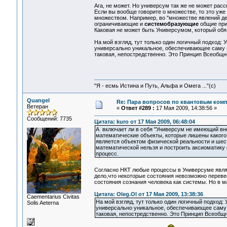
Ага, не может. Но универсум так же не может рас
Если вы вообще говорите о множестве, то это уже
множеством. Например, во "множестве явлений дей
ограничивающие и
системобразующие
общие при
Каковая не может быть Универсумом, который обязан
На мой взгляд, тут только один логичный подход: У
универсально уникальное, обеспечивающее саму в
таковая, непостредственно. Это Принцип Всеобщно
"Я - есмь Истина и Путь, Альфа и Омега ..."(с)
Quangel
Re: Пара вопросов по квантовым ком
Ветеран
«
Ответ #289 :
17 Мая 2009, 14:38:56 »
Сообщений: 7735
Цитата: kuro от 17 Мая 2009, 06:48:04
А включает ли в себя "Универсум не имеющий вн
математические объекты, которые лишены какого-
является объектом физической реальности и шес
математической нельзя и построить аксиоматику
процесс.
Согласно НКТ любые процессы в Универсуме явля
дело,что некоторые состояния невозможно переве
состояния сознания человека как системы. Но в м
Цитата: Oleg.Ol от 17 Мая 2009, 13:38:36
Сaementarius Civitas
На мой взгляд, тут только один логичный подход: 
Solis Aeterna
универсально уникальное, обеспечивающее саму 
таковая, непостредственно. Это Принцип Всеобщн