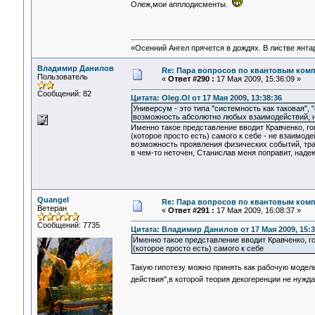
Олеж,мои апплодисменты.
«Осенний Ангел прячется в дождях. В листве янтарн
Владимир Данилов
Re: Пара вопросов по квантовым ком
Пользователь
«
Ответ #290 :
17 Мая 2009, 15:36:09 »
Сообщений: 82
Цитата: Oleg.Ol от 17 Мая 2009, 13:38:36
Универсум - это типа "системность как таковая",
возможность абсолютно любых взаимодействий, но
Именно такое представление вводит Кравченко, г
(которое просто есть) самого к себе - не взаимо
возможность проявления физических событий, тра
в чем-то неточен, Станислав меня поправит, наде
Quangel
Re: Пара вопросов по квантовым ком
Ветеран
«
Ответ #291 :
17 Мая 2009, 16:08:37 »
Сообщений: 7735
Цитата: Владимир Данилов от 17 Мая 2009, 15:3
Именно такое представление вводит Кравченко, 
(которое просто есть) самого к себе
Такую гипотезу можно принять как рабочую модел
действия",в которой теория декогеренции не нужд