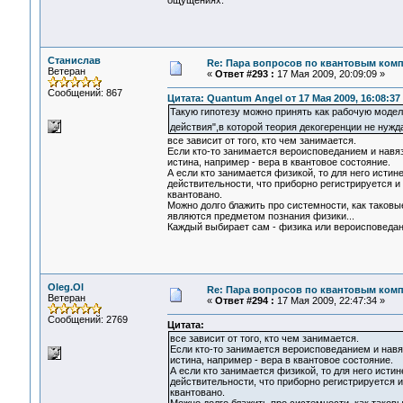
Станислав
Re: Пара вопросов по квантовым ком
Ветеран
«
Ответ #293 :
17 Мая 2009, 20:09:09 »
Сообщений: 867
Цитата: Quantum Angel от 17 Мая 2009, 16:08:37
Такую гипотезу можно принять как рабочую моде
действия",в которой теория декогеренции не нуж
все зависит от того, кто чем занимается.
Если кто-то занимается вероисповеданием и навяз
истина, например - вера в квантовое состояние.
А если кто занимается физикой, то для него истин
действительности, что приборно регистрируется и 
квантовано.
Можно долго блажить про системности, как таковы
являются предметом познания физики...
Каждый выбирает сам - физика или вероисповедан
Oleg.Ol
Re: Пара вопросов по квантовым ком
Ветеран
«
Ответ #294 :
17 Мая 2009, 22:47:34 »
Сообщений: 2769
Цитата:
все зависит от того, кто чем занимается.
Если кто-то занимается вероисповеданием и навяз
истина, например - вера в квантовое состояние.
А если кто занимается физикой, то для него истин
действительности, что приборно регистрируется и
квантовано.