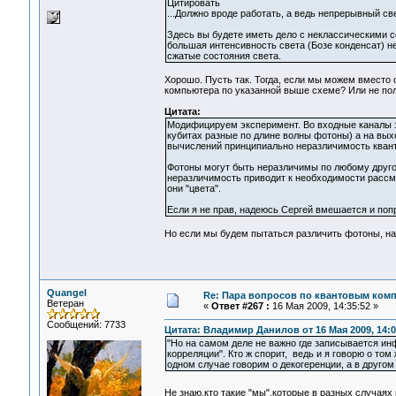
Цитировать
...Должно вроде работать, а ведь непрерывный св
Здесь вы будете иметь дело с неклассическими со
большая интенсивность света (Бозе конденсат) 
сжатые состояния света.
Хорошо. Пусть так. Тогда, если мы можем вместо
компьютера по указанной выше схеме? Или не пол
Цитата:
Модифицируем эксперимент. Во входные каналы з
кубитах разные по длине волны фотоны) а на вых
вычислений принципиально неразличимость кван
Фотоны могут быть неразличимы по любому другом
неразличимость приводит к необходимости рассма
они "цвета".
Если я не прав, надеюсь Сергей вмешается и попр
Но если мы будем пытаться различить фотоны, н
Quangel
Re: Пара вопросов по квантовым ком
Ветеран
«
Ответ #267 :
16 Мая 2009, 14:35:52 »
Сообщений: 7733
Цитата: Владимир Данилов от 16 Мая 2009, 14:0
"Но на самом деле не важно где записывается инф
корреляции". Кто ж спорит, ведь и я говорю о том
одном случае говорим о декогеренции, а в другом 
Не знаю,кто такие "мы",которые в разных случаях 