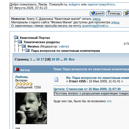
Добро пожаловать,
Гость
. Пожалуйста,
войдите
или
зарегистрируйтесь
.
07 Августа 2026, 07:41:23
Новости:
Книгу С.Доронина "Квантовая магия" читать
здесь
Материалы старого сайта "Физика Магии" доступны для просмотра
здесь
О замеченных глюках просьба писать на почту
quantmag@mail.ru
Квантовый Портал
Тематические разделы
0 П
Физика
(Модератор:
valeriy
)
Пара вопросов по квантовым компютерам
Страниц:
1
...
16
17
[
18
]
19
20
...
29
Все
Тема: Пара вопросов по квантовым компютера
Автор
Любовь
Re: Пара вопросов по квантовым ком
Ветеран
«
Ответ #255 :
16 Мая 2009, 11:41:41 »
Сообщений: 7250
Цитата: Станислав от 16 Мая 2009, 11:07:30
Поэтому вопрос о разрушении корреляции тождес
буде оно так, было бы ли возможно
это