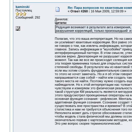
kaminski
Re: Пара вопросов по квантовым ком
Постоялец
«
Ответ #260 :
16 Мая 2009, 12:59:09 »
Сообщений: 292
Данилов:
Цитата:
Редукция возникает в результате акта измерения,
разрушения корреляций, только произошедший из
Полагаю, что это ваша интерпретация. Но на само
он усиливает квантовые корреляции. Все равно э
не говорю о том, как извлечь информацию, котора
главное. Запись информации в "мухобойке" привод
интерференционный паттерн. В этом смысле, утве
совсем верно. Декогеренция не разрушает корреля
момент. Так как же все же происходит селекция к
эта теория применима только для открытых систем
степеней свободы. В результате мы из квантовой 
если мы хотим строить фундаментальную самосогл
то этого не хочет замечать. Но и я об этом говори
напрашивается сам собой – найти или создать та
такого места не найти. Поэтому нужно создать ещ
наблюдателя. Но к этой интерпретации нас толкае
чувствуем и измеряем это физическая реальность
такой структуре КМ реальность является метауро
этого предусмотрел проекционные операторы на 
основная функция сознания - рефлексия. Менталь
адаптивная функция сознания. Сознание создает 
существовать вне пространства и времени? В это
статистика и нам не требуется объяснения того п
Неполнота может дать строгое обоснование статис
чтобы модель стала физической мы должны осознат
окончательно порвав с картезианским методом, к
Это уже вопрос скорее терминологический...