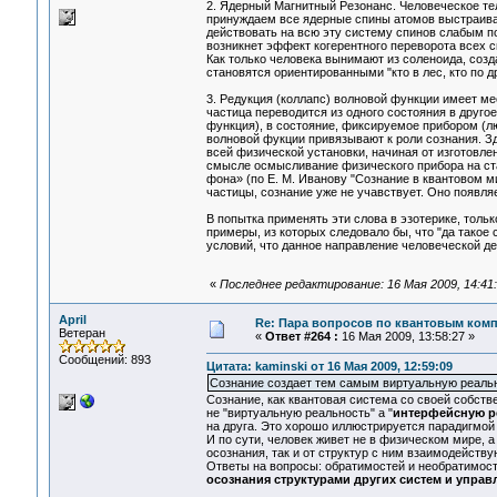
2. Ядерный Магнитный Резонанс. Человеческое тел
принуждаем все ядерные спины атомов выстраиват
действовать на всю эту систему спинов слабым п
возникнет эффект когерентного переворота всех с
Как только человека вынимают из соленоида, соз
становятся ориентированными "кто в лес, кто по д
3. Редукция (коллапс) волновой функции имеет ме
частица переводится из одного состояния в другое
функция), в состояние, фиксируемое прибором (лю
волновой фукции привязывают к роли сознания. Зд
всей физической установки, начиная от изготовлен
смысле осмысливание физического прибора на ста
фона» (по Е. М. Иванову "Сознание в квантовом мир
частицы, сознание уже не учавствует. Оно появля
В попытка применять эти слова в эзотерике, тольк
примеры, из которых следовало бы, что "да такое
условий, что данное направление человеческой де
«
Последнее редактирование: 16 Мая 2009, 14:41:3
April
Re: Пара вопросов по квантовым ком
Ветеран
«
Ответ #264 :
16 Мая 2009, 13:58:27 »
Сообщений: 893
Цитата: kaminski от 16 Мая 2009, 12:59:09
Сознание создает тем самым виртуальную реальн
Сознание, как квантовая система со своей собст
не "виртуальную реальность" а "
интерфейсную р
на друга. Это хорошо иллюстрируется парадигмой 
И по сути, человек живет не в физическом мире, а
осознания, так и от структур с ним взаимодейст
Ответы на вопросы: обратимостей и необратимост
осознания структурами других систем и управ