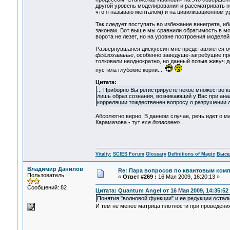
другой уровень моделирования и рассматривать не
что я называю менталом) и на цивилизационном ур
Так следует поступать во избежание винегрета, и
законам. Вот выше мы сравнили обратимость в мод
ворота не лезет, но на уровне построения моделе
Развернувшаяся дискуссия мне представляется оч
фсёзохаванье
, особенно заведуще-загребущие пре
толковали неоднократно, но данный позыв живуч 
пустила глубокие корни...
Цитата:
... Приборно Вы регистрируете некое множество к
лишь образ сознания, возникающий у Вас при ан
корреляции тождественен вопросу о разрушении 
Абсолютно верно. В данном случае, речь идет о 
Карамазова - тут
все дозволено...
Vitaliy:
SCIES Forum
Glossary
Definitions of Magic
Высш
Владимир Данилов
Re: Пара вопросов по квантовым ком
Пользователь
«
Ответ #269 :
16 Мая 2009, 16:20:13 »
Сообщений: 82
Цитата: Quantum Angel от 16 Мая 2009, 14:35:52
Понятия "волновой функции" и ее редукции остал
И тем не менее матрица плотности при проведения