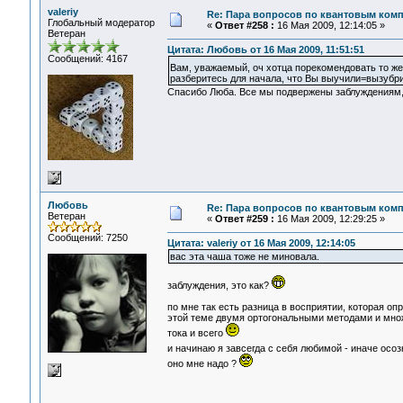
valeriy
Re: Пара вопросов по квантовым ком
Глобальный модератор
«
Ответ #258 :
16 Мая 2009, 12:14:05 »
Ветеран
Цитата: Любовь от 16 Мая 2009, 11:51:51
Сообщений: 4167
Вам, уважаемый, оч хотца порекомендовать то ж
разберитесь для начала, что Вы выучили=вызубрил
Спасибо Люба. Все мы подвержены заблуждениям, 
Любовь
Re: Пара вопросов по квантовым ком
Ветеран
«
Ответ #259 :
16 Мая 2009, 12:29:25 »
Сообщений: 7250
Цитата: valeriy от 16 Мая 2009, 12:14:05
вас эта чаша тоже не миновала.
заблуждения, это как?
по мне так есть разница в восприятии, которая оп
этой теме двумя ортогональными методами и множ
тока и всего
и начинаю я завсегда с себя любимой - иначе осо
оно мне надо ?