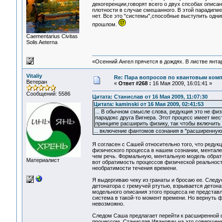
декогеренции,говорят всего о двух спсобах описа
плотности в случае смешанного. В этой парадигм
нет. Все это "системы",способные выступить одни
прошлом.
Сaementarius Civitas
Solis Aeterna
«Осенний Ангел прячется в дождях. В листве янтарн
Vitaliy
Re: Пара вопросов по квантовым ком
Ветеран
«
Ответ #268 :
16 Мая 2009, 16:01:41 »
Сообщений: 5586
Цитата: Станислав от 16 Мая 2009, 11:07:30
Цитата: kaminski от 16 Мая 2009, 02:41:53
... В обычном смысле слова, редукция это не физ
парадокс друга Вигнера. Этот процесс имеет ме
принципе расширить физику, так чтобы включить 
... включение фантомов сознания в "расширенную 
Я согласен с Сашей относительно того, что редук
физического процесса в нашем сознании, ментале. 
чем речь. Формальную, ментальную модель обратит
Материалист
вот обратимость процессов физической реальност
необратимости течения времени.
Я выдергиваю чеку из гранаты и бросаю ее. Следуе
детонатора с гремучей ртутью, взрывается детона
модельного описания этого процесса не представл
система в такой-то момент времени. Но вернуть фи
невозможно.
Следом Саша предлагает перейти к расширенной фи
процессом. Станислав Иванович на это совершенн