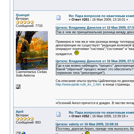
Quangel
Re: Пара вопросов по квантовым ком
Ветеран
«
Ответ #261 :
16 Мая 2009, 13:16:01 »
Сообщений: 7733
Цитата: Владимир Данилов от 16 Мая 2009, 07:5
Так в чем же принципиальная разница между деко
Примерно в том же,в чем разница между теплород
декогеренции не существует "редукции волновой 
оперирует понятиями "система","состояние" и "к
нуждается.
Цитата: Владимир Данилов от 16 Мая 2009, 07:5
Где и как можно наблюдать "процесс" декогеренц
Какой "обратный" процесс может это обеспечить? 
Сaementarius Civitas
термином типа "рекогеренция").
Solis Aeterna
См.описание опыта группы Цайлингера по декоге
http://www.ppole.ru/b_kv_1.htm
в конце страницы.
«Осенний Ангел прячется в дождях. В листве янтарн
April
Re: Пара вопросов по квантовым ком
Ветеран
«
Ответ #262 :
16 Мая 2009, 13:39:18 »
Сообщений: 893
Цитата: valeriy от 16 Мая 2009, 10:58:16
Поэтому, дорогая Април, прежде чем выносить бе