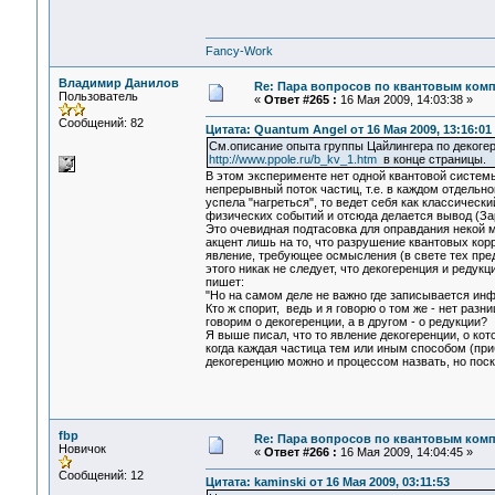
Fancy-Work
Владимир Данилов
Re: Пара вопросов по квантовым ком
Пользователь
«
Ответ #265 :
16 Мая 2009, 14:03:38 »
Сообщений: 82
Цитата: Quantum Angel от 16 Мая 2009, 13:16:01
См.описание опыта группы Цайлингера по декоге
http://www.ppole.ru/b_kv_1.htm
в конце страницы.
В этом эксперименте нет одной квантовой систем
непрерывный поток частиц, т.е. в каждом отдельно
успела "нагреться", то ведет себя как классически
физических событий и отсюда делается вывод (За
Это очевидная подтасовка для оправдания некой 
акцент лишь на то, что разрушение квантовых кор
явление, требующее осмысления (в свете тех пред
этого никак не следует, что декогеренция и редукц
пишет:
"Но на самом деле не важно где записывается инф
Кто ж спорит, ведь и я говорю о том же - нет раз
говорим о декогеренции, а в другом - о редукции?
Я выше писал, что то явление декогеренции, о ко
когда каждая частица тем или иным способом (пр
декогеренцию можно и процессом назвать, но поск
fbp
Re: Пара вопросов по квантовым ком
Новичок
«
Ответ #266 :
16 Мая 2009, 14:04:45 »
Сообщений: 12
Цитата: kaminski от 16 Мая 2009, 03:11:53