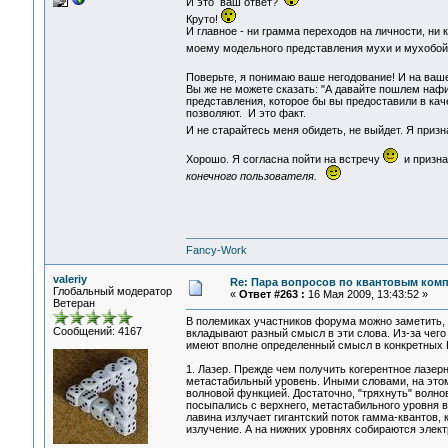
И это ваш ответ?
Круто!
И главное - ни грамма переходов на личности, ни
моему модельного представления мухи и мухобой
Поверьте, я понимаю ваше негодование! И на ваш
Вы же не можете сказать: "А давайте пошлем нафи
представления, которое бы вы предоставили в каче
позволяют. И это факт.
И не старайтесь меня обидеть, не выйдет. Я приз
Хорошо. Я согласна пойти на встречу
и призна
конечного пользователя.
Fancy-Work
valeriy
Re: Пара вопросов по квантовым ком
Глобальный модератор
«
Ответ #263 :
16 Мая 2009, 13:43:52 »
Ветеран
В полемиках участников форума можно заметить, чт
Сообщений: 4167
вкладывают разный смысл в эти слова. Из-за чего
имеют вполне определенный смысл в конкретных 
1. Лазер. Прежде чем получить когерентное лазерн
метастабильный уровень. Иными словами, на это
волновой функцией. Достаточно, "тряхнуть" волнов
посыпались с верхнего, метастабильного уровня в
лавина излучает гигантский поток гамма-квантов,
излучение. А на нижних уровнях собираются элек