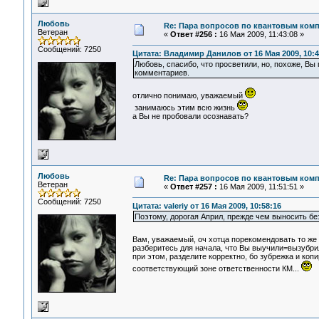
Любовь
Re: Пара вопросов по квантовым ком
Ветеран
«
Ответ #256 :
16 Мая 2009, 11:43:08 »
Сообщений: 7250
Цитата: Владимир Данилов от 16 Мая 2009, 10:4
Любовь, спасибо, что просветили, но, похоже, Вы
комментариев.
отлично понимаю, уважаемый
занимаюсь этим всю жизнь
а Вы не пробовали осознавать?
Любовь
Re: Пара вопросов по квантовым ком
Ветеран
«
Ответ #257 :
16 Мая 2009, 11:51:51 »
Сообщений: 7250
Цитата: valeriy от 16 Мая 2009, 10:58:16
Поэтому, дорогая Април, прежде чем выносить бе
Вам, уважаемый, оч хотца порекомендовать то ж
разберитесь для начала, что Вы выучили=вызубрили
при этом, разделите корректно, бо зубрежка и коп
соответствующий зоне ответственности КМ...