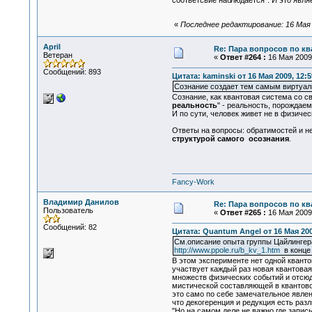
соответсвие наблюдается". И это явля
«
Последнее редактирование: 16 Мая 2
April
Re: Пара вопросов по к
Ветеран
«
Ответ #264 :
16 Мая 2009,
Сообщений: 893
Цитата: kaminski от 16 Мая 2009, 12:5
Сознание создает тем самым виртуал
Сознание, как квантовая система со с
реальность
" - реальность, порождае
И по сути, человек живет не в физичес
Ответы на вопросы: обратимостей и н
структурой самого осознания
.
Fancy-Work
Владимир Данилов
Re: Пара вопросов по к
Пользователь
«
Ответ #265 :
16 Мая 2009,
Сообщений: 82
Цитата: Quantum Angel от 16 Мая 200
См.описание опыта группы Цайлингер
http://www.ppole.ru/b_kv_1.htm
в конце
В этом эксперименте нет одной кванто
участвует каждый раз новая квантовая 
множеств физических событий и отсюд
мистической составляющей в квантово
это само по себе замечательное явлени
что декогеренция и редукция есть разл
"Но на самом деле не важно где записы