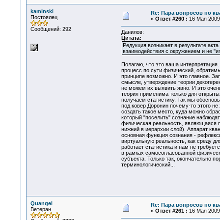
kaminski
Re: Пара вопросов по к
Постоялец
«
Ответ #260 :
16 Мая 2009,
Сообщений: 292
Данилов:
Цитата:
Редукция возникает в результате акта
взаимодействия с окружением и не "и
Полагаю, что это ваша интерпретация.
процесс по сути физический, обратимы
принципе возможно. И это главное. За
смысле, утверждение теории декогерен
не можем их выявить явно. И это очен
теория применима только для открытых
получаем статистику. Так мы обоснов
под ковер Доронин почему-то этого не 
создать такое место, куда можно сбра
который "поселить" сознание наблюдат
физическая реальность, являющаяся п
нижний в иерархии слой). Аппарат кв
основная функция сознания - рефлекс
виртуальную реальность, как среду д
работает статистика и нам не требует
в рамках самосогласованной физическ
субъекта. Только так, окончательно п
терминологический...
Quangel
Re: Пара вопросов по к
Ветеран
«
Ответ #261 :
16 Мая 2009,