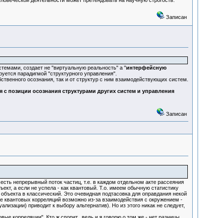
еловеческой деятельности может претендовать на научную строгость.
Записан
темами, создает не "виртуальную реальность" а "
интерфейсную
руется парадигмой "структурного управления".
обственного осознания, так и от структур с ним взаимодействующих систем.
 с позиции осознания структурами других систем и управления
Записан
есть непрерывный поток частиц, т.е. в каждом отдельном акте рассеяния
ъект, а если не успела - как квантовый. Т.о. имеем обычную статистику
объекта в классический. Это очевидная подтасовка для оправдания некой
е квантовых корреляций возможно из-за взаимодействия с окружением -
лизации) приводит к выбору альтернатив). Но из этого никак не следует,
ые корреляции". Кто ж спорит, ведь и я говорю о том же - нет разницы,