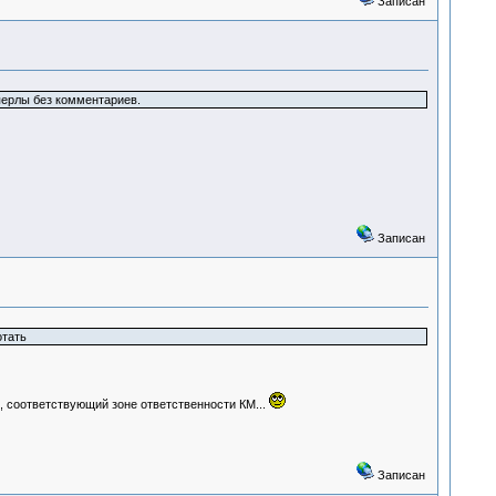
Записан
 перлы без комментариев.
Записан
отать
й, соответствующий зоне ответственности КМ...
Записан