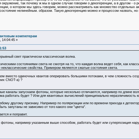
 окружение, так почему ж мы в одном случае говорим о декогеренции, а в другом - о 
енции, о котором мы здесь говорим, можно рассматривать как множество отдельных а
состояние нелинейным. образом. Такую декогеренцию можно и процессом назвать, но 
вантовым компютерам
 14:04:45 »
1:53
рерывный свет практически классическая волна.
ическими состояниями света не смотря на то, что каждая волна ведет себя, как класс
 неклассические свойства. Примером являются сжатые состояния света.
ожем вместо одиночных квантов оперировать большими потоками, в чем сложность соз
них CNOT-а) ?
е каналы запускаем фотоны, которые несколько отличаются, например по длине волн
ма работать будет ? Или для квантовых вычислений принципиально неразличимость к
бому другому признаку. Например по поляризации или по времени прихода к детекто
ыть запутаны не зависимо от того какого они "цвета".
ается и поправит.
 фотоны, например указанным выше способом, работать будет или суперпозиция нар