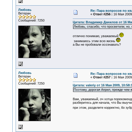
Любовь
Re: Пара вопросов по к
Ветеран
«
Ответ #256 :
16 Мая 2009,
Сообщений: 7250
Цитата: Владимир Данилов от 16 Мая
Любовь, спасибо, что просветили, но,
отлично понимаю, уважаемый
занимаюсь этим всю жизнь
а Вы не пробовали осознавать?
Любовь
Re: Пара вопросов по к
Ветеран
«
Ответ #257 :
16 Мая 2009,
Сообщений: 7250
Цитата: valeriy от 16 Мая 2009, 10:58:
Поэтому, дорогая Април, прежде чем 
Вам, уважаемый, оч хотца порекоменд
разберитесь для начала, что Вы выучил
при этом, разделите корректно, бо зуб