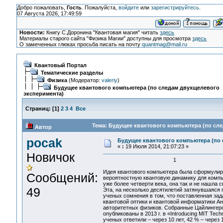
Добро пожаловать,
Гость
. Пожалуйста,
войдите
или
зарегистрируйтесь
.
07 Августа 2026, 17:49:59
Новости:
Книгу С.Доронина "Квантовая магия" читать
здесь
Материалы старого сайта "Физика Магии" доступны для просмотра
здесь
О замеченных глюках просьба писать на почту
quantmag@mail.ru
Квантовый Портал
Тематические разделы
Физика
(Модератор:
valeriy
)
Будущее квантового компьютера (по следам двухщелевого
эксперимента)
Страниц:
[
1
]
2
3
4
Все
Тема: Будущее квантового компьютера (по сле
Автор
pocak
Будущее квантового компьютера (по 
«
:
19 Июля 2014, 21:07:23 »
Новичок
1
Идея квантового компьютера была сформулиров
Сообщений:
вероятностную квантовую динамику для компь
уже более четверти века, она так и не нашла 
49
Эта, на несколько десятилетий затянувшаяся 
ученых сомнения в том, что поставленная за
квантовой оптики и квантовой информатики Ан
авторитетных физиков. Собранные Цайлингеро
опубликованы в 2013 г. в «Introducing MIT Tec
ученых ответили – через 10 лет, 42 % – через 1