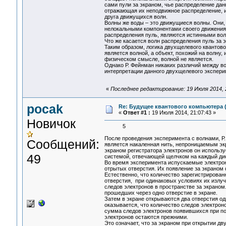
сами пули за экраном, чье распределение дан
отражающая их неподвижное распределение, и 
друга движущихся волн.
Волны же воды – это движущиеся волны. Они,
нелокальными компонентами своего движения и
распределения пуль, являются истинными вол
Что же касается волн распределения пуль за 
Таким образом, логика двухщелевого квантово
является волной, а объект, похожий на волну,
физическом смысле, волной не является.
Однако Р. Фейнман никаких различий между во
интерпретации данного двухщелевого экспер
«
Последнее редактирование: 19 Июля 2014, 
pocak
Re: Будущее квантового компьютера 
«
Ответ #1 :
19 Июля 2014, 21:07:43 »
Новичок
5
После проведения эксперимента с волнами, Р
Сообщений:
является накаленная нить, непроницаемым эк
экраном регистратора электронов он использу
49
системой, отвечающей щелчком на каждый дис
Во время эксперимента испускаемые электрон
отрытых отверстия. Их появление за экраном
Естественно, что количество зарегистрирова
отверстия, при одинаковых условиях их излу
следов электронов в пространстве за экраном
прошедших через одно отверстие в экране.
Затем в экране открываются два отверстия од
оказывается, что количество следов электрон
сумма следов электронов появившихся при по
электронов остаются прежними.
Это означает, что за экраном при открытии д