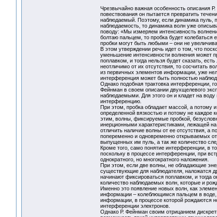
Чрезвычайно важная особенность описания Р.
повествования он пытается превратить течени
наблюдаемый. Поэтому, если динамика пуль, п
наблюдаемость, то динамика волн уже описыва
поводу: «Мы измеряем интенсивность волнения,
болтаю пальцем, то пробка будет колебаться 
пробки могут быть любыми – они не увеличиваю
В этом утверждении речь идет о том, что пос
уменьшение интенсивности волнения может пр
поплавком, и тогда нельзя будет сказать, ест
неотличимо от их отсутствия, то сосчитать в
из первичных элементов информации, уже нел
интерференция может быть полностью наблю
Однако подобная трактовка интерференции, г
Фейнман в своем описании двухщелевого экспе
наблюдаемыми. Для этого он и кладет на воду
интерференцию.
При этом, пробка обладает массой, а потому и
определенной вязкостью и потому не каждое ко
этим, волны, фиксируемые пробкой, безусловн
инерционными характеристиками, лежащей на в
отличить наличие волны от ее отсутствия, а 
попеременно и одновременно открываемых отв
выпущенных им пуль, а так же количество сле
Кроме того, само понятие интерференции, в то
поскольку в процессе интерференции, при вст
однократного, но многократного наложения.
При этом, если две волны, не обладающие эне
существующие для наблюдателя, наложатся дру
начинают фиксироваться поплавком, и тогда о
количество наблюдаемых волн, которые и ро
Именно это появление новых волн, как элемен
информации – колеблющимся пальцем в воде,
информации, в процессе которой рождаются н
интерференции электронов.
Однако Р. Фейнман своим отрицанием дискрет