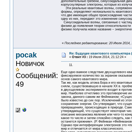
дополнительные гребени, синусоидальная дин
корпускулярные электроны, которые из излуча
Эти реальные квантовые волны, сопряженны
формы, определяют нелокальность квантового
что две имеющие общее происхождение частицы
одну из них, передают это изменение синусо
Синусоидальные волны, связанные с частица
физике до появления теории относительности
физике получила новое название – энергетич
«
Последнее редактирование: 20 Июля 2014, 1
pocak
Re: Будущее квантового компьютера 
«
Ответ #3 :
19 Июля 2014, 21:12:24 »
Новичок
11.
Еще одно важное следствие двухщелевого ква
Сообщений:
фиксируемое количество за экраном оказывае
основ самого квантового мира.
49
Так же, как модель атома Бора и его квантов
сняли, существовавшую в начале XX в. пробле
в двухщелевом эксперименте входит в противо
мир. Наиболее отчетливо это противоречие и
закона, данного самим же Фейнманом: «Сущест
было известно до сих пор. Исключений из этог
сохранение энергии. Он утверждает, что суще
превращениях, происходящих в природе. Само
утверждающий, что существует некоторая числ
описание механизма явления или чего-то конк
какое-то число и затем спокойно следить, как
останется прежним». (Р. Фейнман «Фейнмановс
Однако при интерференции электронов это «п
мир и отличается от мира классического.