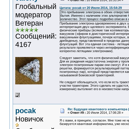
«
Ответ #8 :
20 Июля 2014, 16:33:54 »
Глобальный
Цитата: pocak от 20 Июля 2014, 15:54:29
Это пребывание электрона в обоих отверстия
модератор
бытия. Именно с наличием этих альтернатив 
количество. Этот процесс подробно описан в е
Ветеран
Пребывание электрона одновременно в двух ще
интерпретация двух-щелевого эксперимента. В
физические приборы (всякие там коллиматоры
Сообщений:
вакуумом (эфиром в доисторической интерпрет
вакуумными флуктуациями, почерк которых, в
дребеденью, представленной в пределах данн
4167
флуктуаций. Вот эта единая система - летящий
результате проявляется через интерференцион
когерентно летящими электронами).
Следует заметить, что хотя физический вакуу
Для их рождения недостаточна энергия у про
электрон-позитронным парам они смогут. И в 
решетки, формируется результирующий паттер
позитронных пар), который представляется ка
называемой Бомовской траекторией.
Не следует обольщаться, что если есть траек
участке траектории. Этого сделать не удастся
измерение) вытолкнит его в неизвестном напр
pocak
Re: Будущее квантового компьютера 
«
Ответ #9 :
20 Июля 2014, 17:06:28 »
Новичок
Я с вами, в принципе, согласен. Мне тоже не
базируется квантовая информатика, уже неско