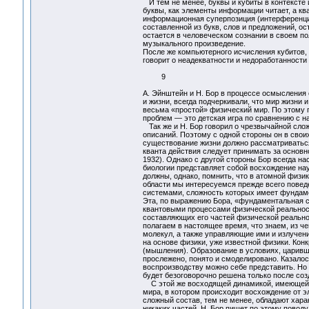
И тем не менее, буквы и кубиты в контексте 
буквы, как элементы информации читает, а к
информационная суперпозиция (интерференция
составленной из букв, слов и предложений, о
остается в человеческом сознании в своем по
музыкального произведение.
После же компьютерного исчисления кубитов,
говорит о неадекватности и недоработанности
9
А. Эйнштейн и Н. Бор в процессе осмысления
и жизни, всегда подчеркивали, что мир жизни
весьма «простой» физический мир. По этому 
проблем — это детская игра по сравнению с 
Так же и Н. Бор говорил о чрезвычайной сло
описаний. Поэтому с одной стороны он в свои
существование жизни должно рассматриваться
кванта действия следует принимать за основн
1932). Однако с другой стороны Бор всегда на
биологии представляет собой восхождение нау
должны, однако, помнить, что в атомной физи
области мы интересуемся прежде всего пове
системами, сложность которых имеет фундаме
Эта, по выражению Бора, «фундаментальная 
квантовыми процессами физической реальнос
составляющих его частей физической реально
полагаем в настоящее время, что знаем, из че
молекул, а также управляющие ими и излучен
на основе физики, уже известной физики. Кон
(мышления). Образование в условиях, царивш
прослежено, понято и смоделировано. Казалос
воспроизводству можно себе представить. Но 
будет безоговорочно решена только после созд
С этой же восходящей динамикой, имеющей в
мира, в котором происходит восхождение от 
сложный состав, тем не менее, обладают хара
никаких частей. Н. Бор пишет по этому поводу