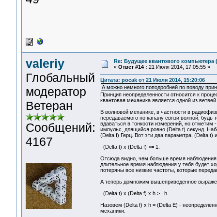
valeriy
Re: Будущее квантового компьютера 
«
Ответ #14 :
21 Июля 2014, 17:05:55 »
Глобальный
Цитата: pocak от 21 Июля 2014, 15:20:06
А можно немного поподробней по поводу прин
модератор
Принцип неопределенности относится к проце
квантовая механика является одной из ветвей 
Ветеран
В волновой механике, в частности в радиофизи
передаваемого по каналу связи волной, будь т
Сообщений:
вдаваться в тонкости измерений, но отметим -
импульс, длящийся ровно (Delta t) секунд. Н
(Delta f) Герц. Вот эти два параметра, (Delta t
4167
(Delta t) x (Delta f) >= 1.
Отсюда видно, чем больше время наблюдения,
длительное время наблюдения у тебя будет хо
потеряны все низкие частоты, которые переда
А теперь домножим вышеприведенное выражен
(Delta t) x (Delta f) x h >= h.
Назовем (Delta f) x h = (Delta E) - неопредел
механики.