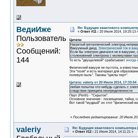
ВедиИже
Re: Будущее квантового компьюте
«
Ответ #11 :
20 Июля 2014, 19:25:13 
Пользователь
Цитата:
Нагретый металлический электрод непреры
Вакуумный диод.
Электрический ток в ва
Сообщений:
Если бы электрон двигался не в вакууме, 
столкновений электрона с молекулами газ
144
То есть "двущелевой" срабатывает
иногда 
Физический вакуум не пустота, а известн
Эти "поля" и есть материал для образован
полевую пыль". Таковы "циклы перт".
Цитата: valeriy от 20 Июля 2014, 17:33:54
любая попытка что-нибудь сделать с элек
следствие принципа неопределенности
Перт (Perth) - "Скрытое".
Основное значение - посвящение, тайна, с
Вот такой "мудрый" он этот "физический ва
«
Последнее редактирование: 20 Июля 201
valeriy
Re: Будущее квантового компьютера 
«
Ответ #12 :
21 Июля 2014, 14:11:21 »