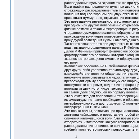
распределения пуль за экраном так же при дв
Если график распределения пуль при двух от
отражающих распределение пуль при поперем
волнения воды за экраном при двух открытых 
превышает сумму волн, отражающих интенсивн
Это превышение интенсивности волнения за э
при одном или другом попеременно открываем
физике возможна такая интерференция, в резу
что данное суммарное волнение образуется н
прохождении волн через попеременно открытое
процедурой возведения суммы амплитуд накл
Также это означает, что при двух открытых о
воды, вызванного движением пальца Р. Фейнм
Далее Р. Фейнман приводит физическое обосн
формирующих его волнений, которая складывае
экраном встречающихся вместе и образующи
его волн.
Физическое обоснование Р. Фейнманом феноме
друг друга, либо увеличивают амплитуду друг
взаимодействия волн, их общая амплитуда не
наложение волн оказывается недостаточным д
превосходит сумму составляющих его индивид
совокупности с первым, ведет к интерференци
волнами из двух источников таково, что гребн
на самом деле следующей по порядку волне».
Это значит, что для появления интерференции
их амплитуды, но также необходимо и образ
интерференцию волн друг с другом. О появлен
интерференции Р. Фейнман.
Эти новые волны, возникающие при наложении
доступна наблюдению и представляет собой 
сложения наложившихся волн. Эти новые волн
отверстиях. Этот график, как уже говорилось
распределения интенсивности волнения воды,
гребней, количество которых превосходит 
4