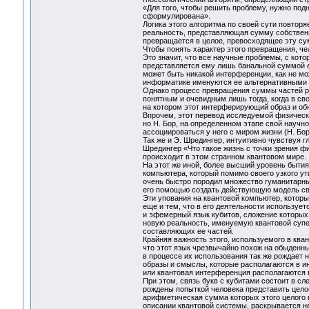
«Для того, чтобы решить проблему, нужно подн
сформулирована».
Логика этого алгоритма по своей сути повтор
реальность, представляющая сумму собственны
превращается в целое, превосходящее эту су
Чтобы понять характер этого превращения, че
Это значит, что все научные проблемы, с кото
представляется ему лишь банальной суммой ее 
может быть никакой интерференции, как не мо
информатике именуются ее альтернативными 
Однако процесс превращения суммы частей р
понятным и очевидным лишь тогда, когда в св
на котором этот интерферирующий образ и об
Впрочем, этот перевод исследуемой физическ
но Н. Бор, на определенном этапе свой научн
ассоциироваться у него с миром жизни (Н. Бор
Так же и Э. Шредингер, интуитивно чувствуя г
Шредингер «Что такое жизнь с точки зрения фи
происходит в этом странном квантовом мире.
На этот же иной, более высший уровень бытия
компьютера, который помимо своего узкого у
очень быстро породил множество гуманитарны
его помощью создать действующую модель св
Эти упования на квантовой компьютер, котор
еще и тем, что в его деятельности использует
и эфемерный язык кубитов, сложение которых 
новую реальность, именуемую квантовой супе
составляющих ее частей.
Крайняя важность этого, используемого в ква
что этот язык чрезвычайно похож на обыденн
в процессе их использования так же рождает 
образы и смыслы, которые располагаются в ин
или квантовая интерференция располагаются 
При этом, связь букв с кубитами состоит в 
рождены попыткой человека представить целое
арифметическая сумма которых этого целого н
описании квантовой системы, раскрывается не