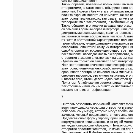
уже появившихся волн.
Таким образом, появление новых волн, вызыв
отверстиями, а затем вновь объединенного в
энергией. Поэтому без учета этой возрастаю
волн за экраном появиться не может. Так же 
электронов, возникающих там лишь так же в р
эксперимента с электронами, Р. Фейнман игн
Таким образом, в описании двухщелевого экс
он заменяет зримый образ интерференции, ф
дискретными волнами воды, количественным з
выражается лишь абстрактным числом. А затем
из, хотя и абстрактной характеристики волнов
таким образом, лишая динамику электронов р
абсолютно непонятной саму их интерференцию.
одной стороны интерференция существует, но 
восстановить наблюдаемость эксперимента, ос
отверстия в экране электронами на самом дел
Однако как только он включает свет, интерфер
Но и этот феномен исчезновения интерференц
электрона, лишенной каких-либо волновых ха
сравнивает электрон с бейсбольным мячом: «Э
сверкает на солнце, это ничего не значит, его 
и вместо того, чтобы делать одно, электрон д
При этом, Р. Фейнман не рассматривает иной 
электронными волнами меняют их частотные х
возможность их интерференции.
7
Пытаясь разрешить логический конфликт фено
волн, проходящих через два отверстия в экра
бейсбольному мячу), которые могут пройти л
законом, который представляется ему аналог
Предлагая свою формулировку принципа неопр
формулировки эквивалентны и от одной можно
выглядит следующим образом: «Нельзя сконст
отверстие пролетит электрон, не изменив при
Этот выдвинутый Р. Фейнманом принцип отраж