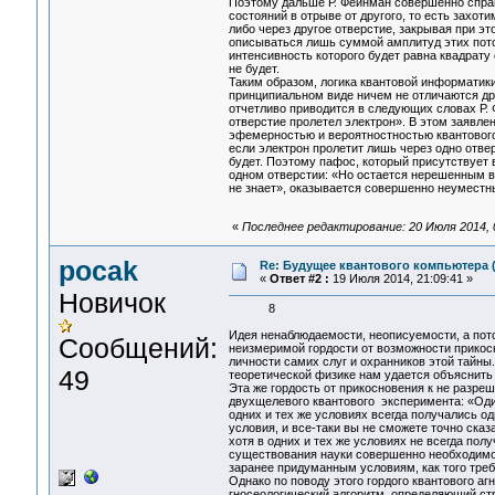
Поэтому дальше Р. Фейнман совершенно справ
состояний в отрыве от другого, то есть захот
либо через другое отверстие, закрывая при эт
описываться лишь суммой амплитуд этих поток
интенсивность которого будет равна квадрат
не будет.
Таким образом, логика квантовой информатик
принципиальном виде ничем не отличаются дру
отчетливо приводится в следующих словах Р.
отверстие пролетел электрон». В этом заявлен
эфемерностью и вероятностностью квантового 
если электрон пролетит лишь через одно отвер
будет. Поэтому пафос, который присутствует 
одном отверстии: «Но остается нерешенным во
не знает», оказывается совершенно неумест
«
Последнее редактирование: 20 Июля 2014, 
pocak
Re: Будущее квантового компьютера 
«
Ответ #2 :
19 Июля 2014, 21:09:41 »
Новичок
8
Идея ненаблюдаемости, неописуемости, а пото
Сообщений:
неизмеримой гордости от возможности прикосн
личности самих слуг и охранников этой тайны. 
49
теоретической физике нам удается объяснить 
Эта же гордость от прикосновения к не разре
двухщелевого квантового эксперимента: «Оди
одних и тех же условиях всегда получались од
условия, и все-таки вы не сможете точно сказа
хотя в одних и тех же условиях не всегда полу
существования науки совершенно необходимо 
заранее придуманным условиям, как того т
Однако по поводу этого гордого квантового а
гносеологический алгоритм, определяющий ст