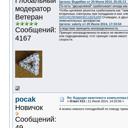
Глобальный
Цитата: ВедиИже от 20 Июля 2014, 20:25:13
То есть "двущелевой" срабатывает иногда как
модератор
Чтобы щелевая решетка срабатывала как "ламп
вторичные электроны при попадании в нее эле
Ветеран
КАТОДОЛЮМИНЕСЦЕНЦИЯ
Очевидно, в двух
нежелательных артефактов.
Цитата: valeriy от 20 Июля 2014, 17:33:54
Сообщений:
следствие принципа неопределенности.
Принцип неопределенности вовсе не является 
4167
или гидродинамика) этот принцип также имеет 
скорости.
pocak
Re: Будущее квантового компьютера 
«
Ответ #13 :
21 Июля 2014, 14:20:06 »
Новичок
А можно немного поподробней по поводу принц
Сообщений:
49