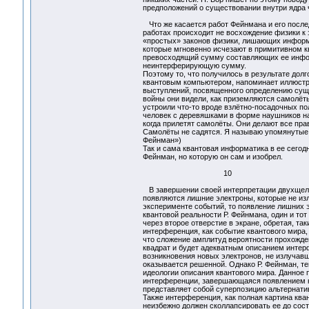
предположений о существовании внутри ядра ч
Что же касается работ Фейнмана и его после
работах происходит не восхождение физики к
«простых» законов физики, лишающих информа
которые мгновенно исчезают в примитивном 
превосходящий сумму составляющих ее информ
неинтерферирующую сумму.
Поэтому то, что получилось в результате дол
квантовым компьютером, напоминает иллюстра
выступлений, посвященного определению сущн
войны они видели, как приземляются самолёты
устроили что-то вроде взлётно-посадочных по
человек с деревяшками в форме наушников на 
когда прилетят самолёты. Они делают все прав
Самолёты не садятся. Я называю упомянутые н
Фейнман»)
Так и сама квантовая информатика в ее сегод
Фейнман, но которую он сам и изобрел.
10
В завершении своей интерпретации двухщелево
появляются лишние электроны, которые не изл
эксперименте событий, то появление лишних
квантовой реальности Р. Фейнмана, один и тот
через второе отверстие в экране, обретая, та
интерференция, как событие квантового мира,
что сложение амплитуд вероятности прохожден
квадрат и будет адекватным описанием интер
возникновения новых электронов, не излучавш
оказывается решенной. Однако Р. Фейнман, те
идеологии описания квантового мира. Данное 
интерференции, завершающаяся появлением не
представляет собой суперпозицию альтернатив
Также интерференция, как полная картина ква
неизбежно должен сколлапсировать ее до сос