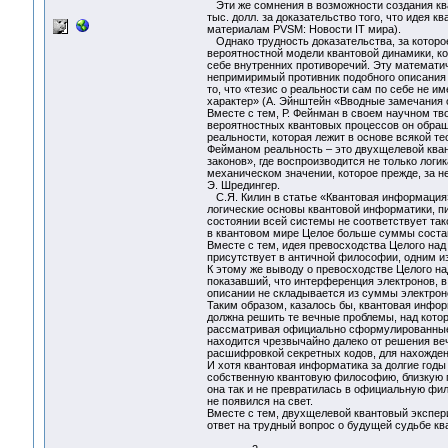
Эти же сомнения в возможности создания ква
тыс. долл. за доказательство того, что идея 
материалам PVSM: Новости IT мира).
Однако трудность доказательства, за которое
вероятностной модели квантовой динамики, к
себе внутренних противоречий. Эту математи
непримиримый противник подобного описания А
то, что «тезис о реальности сам по себе не 
характер» (А. Эйнштейн «Вводные замечания о
Вместе с тем, Р. Фейнман в своем научном т
вероятностных квантовых процессов он обращ
реальности, которая лежит в основе всякой т
Фейманом реальность – это двухщелевой квант
законов», где воспроизводится не только логи
механическом значении, которое прежде, за н
Э. Шредингер.
С.Я. Килин в статье «Квантовая информация»
логические основы квантовой информатики, п
состоянии всей системы не соответствует так
в квантовом мире Целое больше суммы соста
Вместе с тем, идея превосходства Целого над
присутствует в античной философии, одним из
К этому же выводу о превосходстве Целого на
показавший, что интерференция электронов, в
описании не складывается из суммы электрон
Таким образом, казалось бы, квантовая инфо
должна решить те вечные проблемы, над котор
рассматривая официально сформулированные 
находится чрезвычайно далеко от решения ве
расшифровкой секретных кодов, для нахожден
И хотя квантовая информатика за долгие годы
собственную квантовую философию, близкую по
она так и не превратилась в официальную фил
не появился на свет.
Вместе с тем, двухщелевой квантовый экспери
ответ на трудный вопрос о будущей судьбе кв