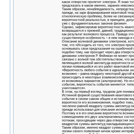
какое отверстие пролетит электрон. Я знаю тол
предсказать в каком именно, заранее невозмо
Таким образом, ненаблюдаемость, непредстка
прежде, на заре формирования квантовой теор
отнологическую проблему, более не связанну
вероятностной реальностью, в принципе, допу
уже с фундаментальных законов физики».
Однако, зафиксировав вероятностность кванто
возвращается к прежней, давней, традиционн
как результат волнового процесса. Правда эт
существенную особенность – в нем никогда и 
Описание волновой динамики электронов, кото
том, что «Исходить из того, что электрон прол
основывать свои предсказания на ошибочной пр
подобно тому, как проходит через два отвер
динамики электронов Р. Фейнман не может про
связано с волной тем обстоятельством, что а
являющаяся волной амплитуда вероятности кла
логики появившейся из его работ квантовой 
«Вероятность любого события в идеальном эксп
возможно – равна квадрату некоторой другой
происходить в некоторых взаимоисключающих 
из возможных вариантов (альтернатив). Но е
событие, вероятность события меняется: тепе
уничтожается».
В этом, на первый взгляд, трудном для поним
Истинной формой существования квантового ми
событие в своем самом общем и истинном вид
вероятности его возникновения, подобно тому
численно равной квадрату суммы амплитуд н
прежде использовал для описания интерферен
Поэтому и в его описании вероятности возни
совмещением его двух альтернативных состо
потокам, проходящим через два отверстия экр
квадратом суммы амплитуд накладывающихся д
Таким образом, именно квадрат суммы альтер
логики своего появления ничем кроме интерфе