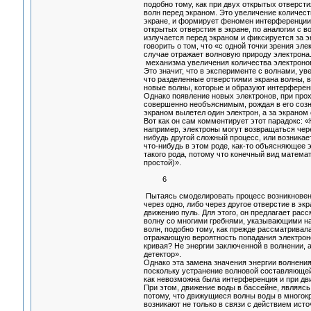
подобно тому, как при двух открытых отверст
волн перед экраном. Это увеличение количест
экране, и формирует феномен интерференции.
открытых отверстия в экране, по аналогии с в
излучается перед экраном и фиксируется за эк
говорить о том, что «с одной точки зрения эле
случае отражает волновую природу электрона
механизма увеличения количества электроно
Это значит, что в эксперименте с волнами, у
что разделенные отверстиями экрана волны, в
новые волны, которые и образуют интерферен
Однако появление новых электронов, при про
совершенно необъяснимым, рождая в его созн
экраном вылетел один электрон, а за экраном
Вот как он сам комментирует этот парадокс: 
например, электроны могут возвращаться через
нибудь другой сложный процесс, или возникае
что-нибудь в этом роде, как-то объясняющее 
такого рода, потому что конечный вид матема
простой)».
6
Пытаясь смоделировать процесс возникновени
через одно, либо через другое отверстие в эк
движению пуль. Для этого, он предлагает рас
волну со многими гребнями, указывающими на
волн, подобно тому, как прежде рассматрива
отражающую вероятность попадания электронов
кривая? Не энергии заключенной в волнении, 
детектор».
Однако эта замена значения энергии волнения
поскольку устранение волновой составляюще
как невозможна была интерференция и при дви
При этом, движение воды в бассейне, являяс
потому, что движущиеся волны воды в многокр
возникают не только в связи с действием исто