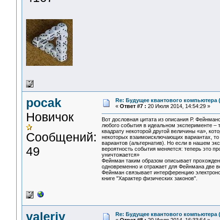
pocak
Re: Будущее квантового компьютера 
«
Ответ #7 :
20 Июля 2014, 14:54:29 »
Новичок
Вот дословная цитата из описания Р. Фейнман
любого события в идеальном эксперименте – т.
квадрату некоторой другой величины «а», кот
Сообщений:
некоторых взаимоисключающих вариантах, то 
вариантов (альтернатив). Но если в нашем эк
49
вероятность события меняется: теперь это пр
уничтожается»
Фейнман таким образом описывает прохождени
одновременно и отражает для Фейнмана две в
Фейнман связывает интерференцию электронов,
книге "Характер физических законов".
valeriy
Re: Будущее квантового компьютера 