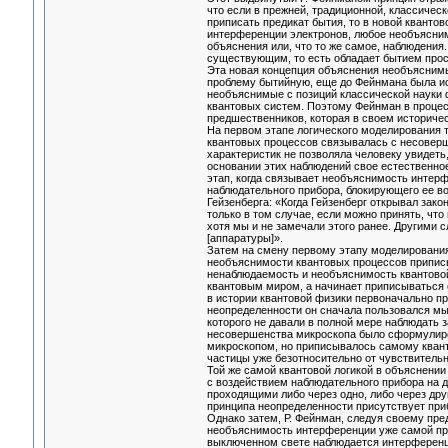
что если в прежней, традиционной, классичес
приписать предикат бытия, то в новой квантов
интерференции электронов, любое необъясним
объяснения или, что то же самое, наблюдения
существующим, то есть обладает бытием прос
Эта новая концепция объяснения необъяснимы
проблему бытийную, еще до Фейнмана была и
необъяснимые с позиций классической науки 
квантовых систем. Поэтому Фейнман в процес
предшественников, которая в своем историче
На первом этапе логического моделирования 
квантовых процессов связывалась с несоверш
характеристик не позволяла человеку увидеть
основании этих наблюдений свое естественное
этап, когда связывает необъяснимость интер
наблюдательного прибора, блокирующего ее в
Гейзенберга: «Когда Гейзенберг открывал зак
только в том случае, если можно принять, ч
хотя мы и не замечали этого ранее. Другими 
[аппаратуры]».
Затем на смену первому этапу моделирования
необъяснимости квантовых процессов приписыв
ненаблюдаемость и необъяснимость квантово
квантовым миром, а начинает приписываться 
в истории квантовой физики первоначально пр
неопределенности он сначала пользовался м
которого не давали в полной мере наблюдать 
несовершенства микроскопа было сформулиро
микроскопом, но приписывалось самому квант
частицы уже безотносительно от чувствитель
Той же самой квантовой логикой в объяснении
с воздействием наблюдательного прибора на 
проходящими либо через одно, либо через дру
принципа неопределенности присутствует пр
Однако затем, Р. Фейнман, следуя своему пре
необъяснимость интерференции уже самой при
выключенном свете наблюдается интерференцион