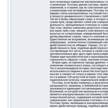
всех возможных вариантов альтернативных со
становления. Поэтому данная система, прево
изменений, в то время, как ее собственная ц
суперпозиции или интерференции. Поэтому из
вариант связи альтернативных состояний пос
в процессе динамического становления и треб
Так же и буквы образующие слова, в которых
сумме букв, представляют собой уже соверше
реальность, принципиально отличную от сумм
При этом, именно семантика целостного слова
вне каких-либо слов, никакого собственного с
вынутые из суперпозиции, определяющей быт
артикулируемым словом, смысл и значение кот
Единственное же возражение, возникающее при
информации, количественно отражающая связь
двойственностью не обладает. Однако, это не т
Двойственность букв, подобная двойственнос
составляющие его части, которые в своей сум
противоположные друг другу идеи происхождени
Первая идея механистическая и наукообразная
совокупность образует слова, значение кото
Вторая идея, исторически гораздо древняя, ч
появлению человеческого языка, состоящего 
Тео и антропоморфной истории, впоследствии
использоваться людьми в качестве конструк
мыслит и говорит не только в рамках этих об
но и в рамках той целостной истории, котора
национальную культуру, национальную мифоло
Поэтому, если буквы появились в результате
раскрывается, например, в библейской истории
оказываются единицами составляющими некую 
Вселенной, из которой они произошли и котор
являются альтернативными состояниями этой 
осмысленной речью, содержание которой прев
сакральными, как сакральными считались и с
Поэтому буквы, являющиеся альтернативными
имеют двойственную природу, подобную двойс