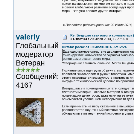
При этом, интуитивное ощущение основателей
похож на мир жизни, во многом связано с по
в своем глобальном развитии всегда идут про
мира – это уже совсем другая история.
«
Последнее редактирование: 20 Июля 2014, 1
valeriy
Re: Будущее квантового компьютера 
«
Ответ #4 :
20 Июля 2014, 12:27:02 »
Глобальный
Цитата: pocak от 19 Июля 2014, 22:12:24
Еще одно важное следствие двухщелевого кв
модератор
фиксируемое количество за экраном оказыва
основ самого квантового мира.
Ветеран
Утверждение слишком сильное. Могли бы дать
Познание мира идет рука об руку с эксперим
Сообщений:
является "скальпелем в руках" теоретика. Им
этому открывается возможность протянуть нит
нибудь в технологической цепочке по произво
4167
Возвращаясь к приведенной цитате, следует з
плотности материи - сколько материи было про
локализации детекторов, даже если на ее пут
описывается уравнением непрерывности для п
Если принимать на веру сказанное в вышеприв
располагается неучтенный источник электроно
обнаружить этот неучтенный источник и указат