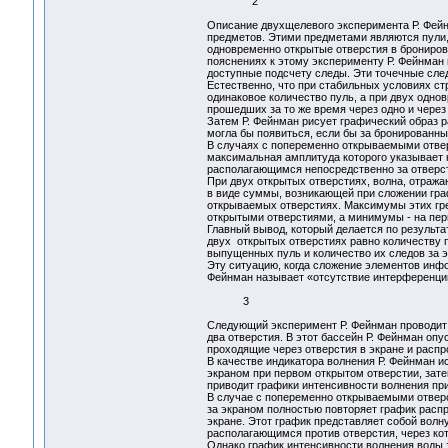
2
Описание двухщелевого эксперимента Р. Фей
предметов. Этими предметами являются пули
одновременно открытые отверстия в брониров
пояснениях к этому эксперименту Р. Фейнман 
доступные подсчету следы. Эти точечные сл
Естественно, что при стабильных условиях с
одинаковое количество пуль, а при двух одно
прошедших за то же время через одно и чере
Затем Р. Фейнман рисует графический образ р
могла бы появиться, если бы за бронированны
В случаях с попеременно открываемыми отвер
максимальная амплитуда которого указывает н
располагающимся непосредственно за отвер
При двух открытых отверстиях, волна, отража
в виде суммы, возникающей при сложении гра
открываемых отверстиях. Максимумы этих гре
открытыми отверстиями, а минимумы - на пе
Главный вывод, который делается по результа
двух открытых отверстиях равно количеству п
выпущенных пуль и количество их следов за 
Эту ситуацию, когда сложение элементов инф
Фейнман называет «отсутствие интерфере
3
Следующий эксперимент Р. Фейнман проводит
два отверстия. В этот бассейн Р. Фейнман оп
проходящие через отверстия в экране и расп
В качестве индикатора волнения Р. Фейнман и
экраном при первом открытом отверстии, зате
приводит графики интенсивности волнения при
В случае с попеременно открываемыми отверст
за экраном полностью повторяет график распр
экране. Этот график представляет собой волн
располагающимся против отверстия, через ко
Однако график интенсивности волнения воды 