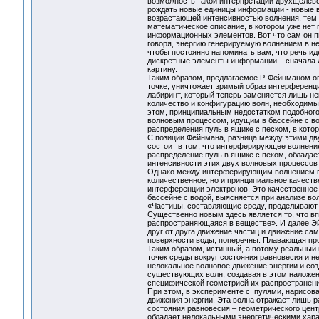
возможность такой интерпретации двухщелево
рождать новые единицы информации - новые в
возрастающей интенсивностью волнения, тем
математическое описание, в котором уже нет
информационных элементов. Вот что сам он п
говоря, энергию генерируемую волнением в нек
чтобы постоянно напоминать вам, что речь иде
дискретные элементы информации – сначала 
картину.
Таким образом, предлагаемое Р. Фейнманом оп
точке, уничтожает зримый образ интерференц
лабиринт, который теперь заменяется лишь н
количество и конфигурацию волн, необходим
этом, принципиальным недостатком подобного
волновым процессом, идущим в бассейне с в
распределения пуль в ящике с песком, в кото
С позиции Фейнмана, разница между этими дв
состоит в том, что интерферирующее волнени
распределение пуль в ящике с пеком, облада
интенсивности этих двух волновых процессов 
Однако между интерферирующим волнением во
количественное, но и принципиальное качест
интерференции электронов. Это качественно
бассейне с водой, выясняется при анализе во
«Частицы, составляющие среду, проделывают 
Существенно новым здесь является то, что вп
распространяющаяся в веществе». И далее Эй
друг от друга движение частиц и движение са
поверхности воды, поперечны. Плавающая проб
Таким образом, истинный, а потому реальный
точек среды вокруг состояния равновесия и 
нелокальное волновое движение энергии и соз
существующих волн, создавая в этом наложени
специфической геометрией их распространен
При этом, в эксперименте с пулями, нарисов
движения энергии. Эта волна отражает лишь 
состояния равновесия – геометрического центр
обладает нелокальными энергетическими хара