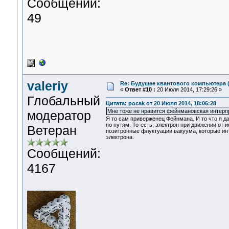
Сообщений:
49
valeriy
Re: Будущее квантового компьютера 
«
Ответ #10 :
20 Июля 2014, 17:29:26 »
Глобальный
Цитата: pocak от 20 Июля 2014, 18:06:28
Мне тоже не нравится фейнмановская интерп
модератор
Я то сам приверженец Фейнмана. И то что я д
по путям. То-есть, электрон при движении от 
Ветеран
позитронные флуктуации вакуума, которые ин
электрона.
Сообщений:
4167