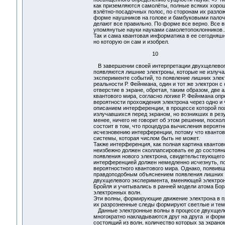
как приземляются самолёты, полные всяких хороши
взлётно-посадочных полос, по сторонам их разлож
форме наушников на голове и бамбуковыми палочка
делают все правильно. По форме все верно. Все вы
упомянутые науки науками самолетопоклонников..
Так и сама квантовая информатика в ее сегодняшн
но которую он сам и изобрел.
10
В завершении своей интерпретации двухщелевого к
появляются лишние электроны, которые не излуча
эксперименте событий, то появление лишних эле
реальности Р. Фейнмана, один и тот же электрон с
отверстие в экране, обретая, таким образом, две 
квантового мира, согласно логике Р. Фейнмана оп
вероятности прохождения электрона через одно и 
описанием интерференции, в процессе которой по
излучавшихся перед экраном, но возникших в рез
менее, ничего не говорит об этом решении, поско
состоит в том, что процедура вычисления вероят
исчезновению интерференции, потому что квантов
системы, которая числом быть не может.
Также интерференция, как полная картина кванто
неизбежно должен сколлапсировать ее до состоян
появления нового электрона, свидетельствующего 
интерференцией должен немедленно исчезнуть, по
вероятностного квантового мира. Однако, появивш
правдоподобным объяснением появления лишних эл
двухщелевого эксперимента, вменяющей электрон
Бройля и учитывались в ранней модели атома Бора
электронных волн.
Эти волны, формирующие движение электрона в п
их разрозненные следы формируют светлые и тем
Данные электронные волны в процессе двухщелево
многократно накладываются друг на друга и фор
состоящий из волн, количество которых за экрано