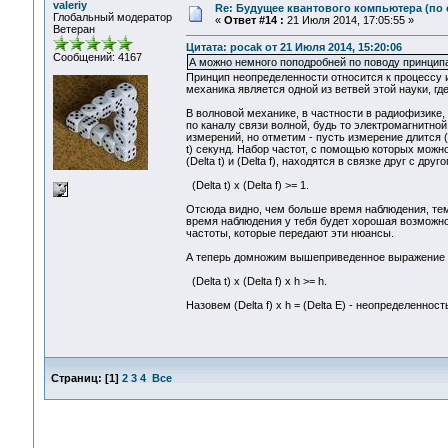
valeriy
Re: Будущее квантового компьютера (по
Глобальный модератор
«
Ответ #14 :
21 Июля 2014, 17:05:55 »
Ветеран
Цитата: pocak от 21 Июля 2014, 15:20:06
Сообщений: 4167
А можно немного поподробней по поводу принципа
Принцип неопределенности относится к процессу 
механика является одной из ветвей этой науки, гд
В волновой механике, в частности в радиофизике, 
по каналу связи волной, будь то электромагнитной
измерений, но отметим - пусть измерение длится (
t) секунд. Набор частот, с помощью которых можно
(Delta t) и (Delta f), находятся в связке друг с д
(Delta t) x (Delta f) >= 1.
Отсюда видно, чем больше время наблюдения, тем
время наблюдения у тебя будет хорошая возможнос
частоты, которые передают эти нюансы.
А теперь домножим вышеприведенное выражение н
(Delta t) x (Delta f) x h >= h.
Назовем (Delta f) x h = (Delta E) - неопределенно
Страниц:
[
1
]
2
3
4
Все