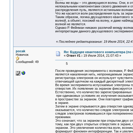
Волны же воды – это движущиеся волны. Они, в о
нелокальными компонентами своего движения и от
распределения пуль, являются истинными волнами
Что же касается волн распределения пуль за экра
Таким образом, логика двухщелевого квантового э
волной, а объект, похожий на волну, и даже набл
волной не является.
Однако Р. Фейнман никаких различий между волнам
интерпретации данного двухщелевого эксперимен
«
Последнее редактирование: 19 Июля 2014, 22:4
pocak
Re: Будущее квантового компьютера (по
Новичок
«
Ответ #1 :
19 Июля 2014, 21:07:43 »
Сообщений: 49
5
После проведения эксперимента с волнами, Р. Фе
является накаленная нить, непроницаемым экрано
регистратора электронов он использует чувствите
отвечающей щелчком на каждый дискретный электр
Во время эксперимента испускаемые электроны пр
отверстия. Их появление за экраном фиксируется
Естественно, что количество зарегистрированных
при одинаковых условиях их излучения оказывает
в пространстве за экраном. Они повторяют график
в экране.
Затем в экране открываются два отверстия одновр
оказывается, что количество следов электронов 
следов электронов появившихся при попеременно 
прежними.
Это означает, что за экраном при открытии двух 
тому, как при двух открытых отверстиях в экране
экраном. Это увеличение количества волн, возник
формирует феномен интерференции. Так и увелич