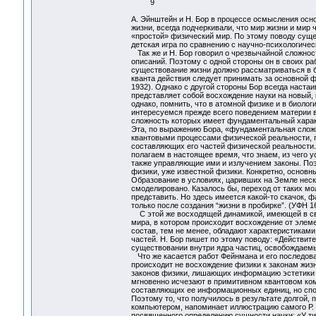
9
А. Эйнштейн и Н. Бор в процессе осмысления осн
жизни, всегда подчеркивали, что мир жизни и ми
«простой» физический мир. По этому поводу сущ
детская игра по сравнению с научно-психологиче
Так же и Н. Бор говорил о чрезвычайной сложнос
описаний. Поэтому с одной стороны он в своих ра
существование жизни должно рассматриваться в б
кванта действия следует принимать за основной ф
1932). Однако с другой стороны Бор всегда настаи
представляет собой восхождение науки на новый,
однако, помнить, что в атомной физике и в биол
интересуемся прежде всего поведением материи 
сложность которых имеет фундаментальный характ
Эта, по выражению Бора, «фундаментальная слож
квантовыми процессами физической реальности, 
составляющих его частей физической реальности.
полагаем в настоящее время, что знаем, из чего у
также управляющие ими и излучением законы. Поэ
физики, уже известной физики. Конкретно, основ
Образование в условиях, царивших на Земле неск
смоделировано. Казалось бы, переход от таких мо
представить. Но здесь имеется какой-то скачок, 
только после создания “жизни в пробирке”. (УФН 16
С этой же восходящей динамикой, имеющей в сво
мира, в котором происходит восхождение от элем
состав, тем не менее, обладают характеристиками
частей. Н. Бор пишет по этому поводу: «Действит
существовании внутри ядра частиц, освобождаемы
Что же касается работ Фейнмана и его последова
происходит не восхождение физики к законам жиз
законов физики, лишающих информацию эстетики и
мгновенно исчезают в примитивном квантовом к
составляющих ее информационных единиц, но спо
Поэтому то, что получилось в результате долгой
компьютером, напоминает иллюстрацию самого Р. 
посвященного определению сущности науки: «У ти