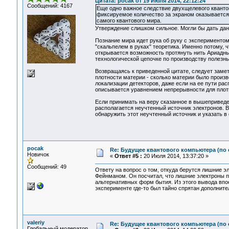
Цитата: pocak от 19 Июля 2014, 22:12:24
Сообщений: 4167
Еще одно важное следствие двухщелевого кванто
фиксируемое количество за экраном оказывается
самого квантового мира.
Утверждение слишком сильное. Могли бы дать да
Познание мира идет рука об руку с эксперименто
"скальпелем в руках" теоретика. Именно потому, 
открывается возможность протянуть нить Ариадны
технологической цепочке по производству полезны
Возвращаясь к приведенной цитате, следует замет
плотности материи - сколько материи было произве
локализации детекторов, даже если на ее пути ра
описывается уравнением непрерывности для плотн
Если принимать на веру сказанное в вышеприведен
располагается неучтенный источник электронов. В
обнаружить этот неучтенный источник и указать в
pocak
Re: Будущее квантового компьютера (по
Новичок
«
Ответ #5 :
20 Июля 2014, 13:37:20 »
Сообщений: 49
Ответу на вопрос о том, откуда берутся лишние э
Фейнманом. Он посчитал, что лишние электроны п
альтернативных форм бытия. Из этого вывода впо
эксперименте где-то был тайно спрятан дополните
valeriy
Re: Будущее квантового компьютера (по
Глобальный модератор