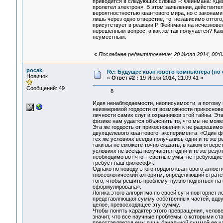
приводится в следующих словах Р. Фейнмана: «Де
пролетел электрон». В этом заявлении, действите
вероятностностью квантового мира, но с законами
лишь через одно отверстие, то, независимо оттого
присутствует в реакции Р. Фейнмана на исчезнове
нерешенным вопрос, а как же так получается? Как
неуместным.
«
Последнее редактирование: 20 Июля 2014, 00:0
pocak
Re: Будущее квантового компьютера (по
Новичок
«
Ответ #2 :
19 Июля 2014, 21:09:41 »
Сообщений: 49
8
Идея ненаблюдаемости, неописуемости, а потому 
неизмеримой гордости от возможности прикоснове
личности самих слуг и охранников этой тайны. Эта
физике нам удается объяснить то, что мы не може
Эта же гордость от прикосновения к не разрешимо
двухщелевого квантового эксперимента: «Один фи
тех же условиях всегда получались одни и те же р
таки вы не сможете точно сказать, в каком отверст
условиях не всегда получаются одни и те же резу
необходимо вот что – светлые умы, не требующие 
требует наш философ».
Однако по поводу этого гордого квантового агнос
гносеологический алгоритм, определяющий страте
того, чтобы решить проблему, нужно подняться на
сформулирована».
Логика этого алгоритма по своей сути повторяет 
представляющая сумму собственных частей, вдруг
целое, превосходящее эту сумму.
Чтобы понять характер этого превращения, челове
значит, что все научные проблемы, с которыми ста
представляется ему лишь банальной суммой ее час