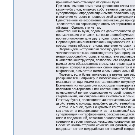
принципиально отличную от суммы букв.
При этом, именно семантика целостного слова при
каких-либо слов, никакого собственного смысла, з
суперпозиции, определяющей бытие эволюционир
и значение которого в процессе этой артикуляции 
Единственное же возражение, возникающее при сра
количественно отражающая связь альтернативных 
обладает. Однако, это не так.
Двойственность букв, подобная двойственности к
составляющие его части, которые в своей сумме н
противоположные друг другу идеи происхождения бу
Первая идея механистическая и наукообразная. Он
совокупность образует слова, значение которых 
Вторая идея, исторически гораздо древняя, чем 
человеческого языка, состоящего из букв, предш
антропоморфной истории, впоследствии распавшей
в качестве конструктора, позволяющего создать 
рамках этих образованных в результате распада г
истории, которая в различных своих вариантах и
мифологию, а вместе с ними и сам национальный 
Поэтому, если буквы появились в результате ра
раскрывается, например, в библейской истории, вп
оказываются единицами составляющими некую сумм
Вселенной, из которой они произошли и которая в
являются альтернативными состояниями этой Всел
осмысленной речью, содержание которой превосхо
сакральными, как сакральными считались и сами,
Поэтому буквы, являющиеся альтернативными час
двойственную природу, подобную двойственной пр
И тем не менее, буквы и кубиты в контексте их и
как элементы информации читает, а квантовый ко
суперпозиция (интерференция), раскрывающаяся в
слов и предложений, остается в человеческом соз
сознании в своем полном, несколапсированном вид
После же компьютерного исчисления кубитов, инфо
неадекватности и недоработанности самой теории