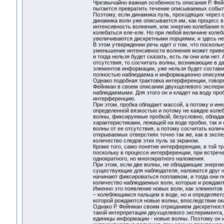
Чрезвычайно важная особенность описания Р. Фей
пытается превратить течение описываемых событи
Поэтому, если динамика пуль, проходящих через о
динамика волн уже описывается им, как процесс 
интенсивность волнения, или энергию колебания пр
колебаться еле-еле. Но при любой величине коле
увеличиваются дискретными порциями, и здесь нель
В этом утверждении речь идет о том, что посколь
уменьшение интенсивности волнения может привес
и тогда нельзя будет сказать, есть ли они или не
отсутствия, то сосчитать волны, возникающие в д
элементов информации, уже нельзя будет состави
полностью наблюдаема и информационно описуе
Однако подобная трактовка интерференции, говор
Фейнман в своем описании двухщелевого эксперим
наблюдаемыми. Для этого он и кладет на воду про
интерференцию.
При этом, пробка обладает массой, а потому и ине
определенной вязкостью и потому не каждое колеб
волны, фиксируемые пробкой, безусловно, облада
характеристиками, лежащей на воде пробки, так и
волны от ее отсутствия, а потому сосчитать кол
открываемых отверстиях точно так же, как в экс
количество следов этих пуль за экраном.
Кроме того, само понятие интерференции, в той тр
поскольку в процессе интерференции, при встреч
однократного, но многократного наложения.
При этом, если две волны, не обладающие энерги
существующие для наблюдателя, наложатся друг на
начинают фиксироваться поплавком, и тогда они п
количество наблюдаемых волн, которые и рождаю
Именно это появление новых волн, как элементов
– колеблющимся пальцем в воде, но и определяе
которой рождаются новые волны, впоследствии о
Однако Р. Фейнман своим отрицанием дискретнос
такой интерпретации двухщелевого эксперимента,
единицы информации - новые волны. Поэтому он и