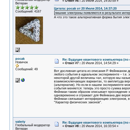
«
Ответ #6 :
20 Июля 2014, 14:00:59 »
Ветеран
Цитата: pocak от 20 Июля 2014, 14:37:20
Сообщений: 4167
лишние электроны появляются в результате инте
А что это такое альтернативная форма бытия элек
pocak
Re: Будущее квантового компьютера (по
Новичок
«
Ответ #7 :
20 Июля 2014, 14:54:29 »
Сообщений: 49
Вот дословная цитата из описания Р. Фейнманом д
любого события в идеальном эксперименте – т.е. э
некоторой другой величины «а», которую мы назы
взаимоисключающих вариантах, то амплитуда веро
(альтернатив). Но если в нашем эксперименте мо
события меняется: теперь это просто сумма веро
Фейнман таким образом описывает прохождение эл
одновременно и отражает для Фейнмана две вероя
Фейнман связывает интерференцию электронов, в п
"Характер физических законов".
valeriy
Re: Будущее квантового компьютера (по
Глобальный модератор
«
Ответ #8 :
20 Июля 2014, 16:33:54 »
Ветеран