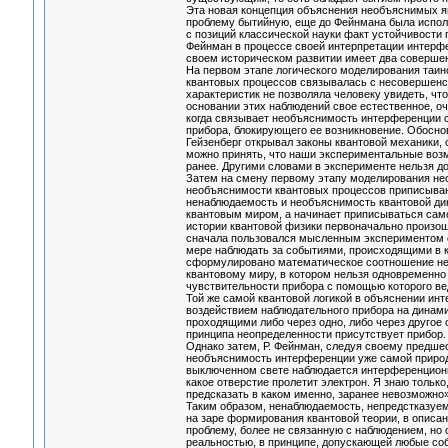
Эта новая концепция объяснения необъяснимых яв
проблему бытийную, еще до Фейнмана была испо
с позиций классической науки факт устойчивости
Фейнман в процессе своей интерпретации интерфе
своем историческом развитии имеет два соверше
На первом этапе логического моделирования таин
квантовых процессов связывалась с несовершенст
характеристик не позволяла человеку увидеть, чт
основании этих наблюдений свое естественное, оч
когда связывает необъяснимость интерференции 
прибора, блокирующего ее возникновение. Обоснов
Гейзенберг открывал законы квантовой механики, 
можно принять, что наши экспериментальные возм
ранее. Другими словами в эксперименте нельзя до
Затем на смену первому этапу моделирования нео
необъяснимости квантовых процессов приписывают
ненаблюдаемость и необъяснимость квантовой ди
квантовым миром, а начинает приписываться само
истории квантовой физики первоначально произош
сначала пользовался мысленным экспериментом с
мере наблюдать за событиями, происходящими в к
сформулировано математическое соотношение нео
квантовому миру, в котором нельзя одновременно 
чувствительности прибора с помощью которого ве
Той же самой квантовой логикой в объяснении инт
воздействием наблюдательного прибора на динами
проходящими либо через одно, либо через другое 
принципа неопределенности присутствует прибор
Однако затем, Р. Фейнман, следуя своему предшес
необъяснимость интерференции уже самой природе
выключенном свете наблюдается интерференционная 
какое отверстие пролетит электрон. Я знаю только,
предсказать в каком именно, заранее невозможно»
Таким образом, ненаблюдаемость, непредстказуем
на заре формирования квантовой теории, в описа
проблему, более не связанную с наблюдением, но
реальностью, в принципе, допускающей любые собы