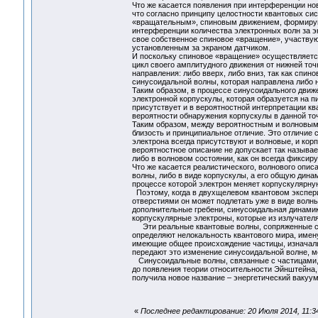
Что же касается появления при интерференции но
что согласно принципу целостности квантовых си
«вращательным», спиновым движением, формирую
интерференции количества электронных волн за э
свое собственное спиновое «вращение», участву
установленным за экраном датчиком.
И поскольку спиновое «вращение» осуществляетс
цикл своего амплитудного движения от нижней точк
направления: либо вверх, либо вниз, так как спи
синусоидальной волны, которая направлена либо на
Таким образом, в процессе синусоидального дви
электронной корпускулы, которая образуется на п
присутствует и в вероятностной интерпретации к
вероятности обнаружения корпускулы в данной точ
Таким образом, между вероятностным и волновым 
близость и принципиальное отличие. Это отличие со
электрона всегда присутствуют и волновые, и кор
вероятностное описание не допускает так называе
либо в волновом состоянии, как он всегда фиксир
Что же касается реалистического, волнового опис
волны, либо в виде корпускулы, а его общую дина
процессе которой электрон меняет корпускулярн
Поэтому, когда в двухщелевом квантовом экспери
отверстиями он может подлетать уже в виде волны
дополнительные гребени, синусоидальная динамик
корпускулярные электроны, которые из излучателя
Эти реальные квантовые волны, сопряженные со
определяют нелокальность квантового мира, имен
имеющие общее происхождение частицы, изначально
передают это изменение синусоидальной волне, 
Синусоидальные волны, связанные с частицами, 
до появления теории относительности Эйнштейна,
получила новое название – энергетический ваку
«
Последнее редактирование: 20 Июля 2014, 11:3