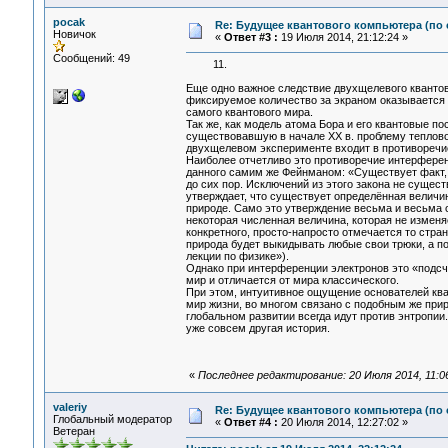
pocak
Re: Будущее квантового компьютера (по
Новичок
«
Ответ #3 :
19 Июля 2014, 21:12:24 »
Сообщений: 49
11.
Еще одно важное следствие двухщелевого квантов
фиксируемое количество за экраном оказывается 
самого квантового мира.
Так же, как модель атома Бора и его квантовые п
существовавшую в начале XX в. проблему теплово
двухщелевом эксперименте входит в противоречие
Наиболее отчетливо это противоречие интерферен
данного самим же Фейнманом: «Существует факт, 
до сих пор. Исключений из этого закона не сущес
утверждает, что существует определённая величин
природе. Само это утверждение весьма и весьма 
некоторая численная величина, которая не изменя
конкретного, просто-напросто отмечается то стран
природа будет выкидывать любые свои трюки, а п
лекции по физике»).
Однако при интерференции электронов это «подсч
мир и отличается от мира классического.
При этом, интуитивное ощущение основателей ква
мир жизни, во многом связано с подобным же при
глобальном развитии всегда идут против энтропии
уже совсем другая история.
«
Последнее редактирование: 20 Июля 2014, 11:0
valeriy
Re: Будущее квантового компьютера (по
Глобальный модератор
«
Ответ #4 :
20 Июля 2014, 12:27:02 »
Ветеран