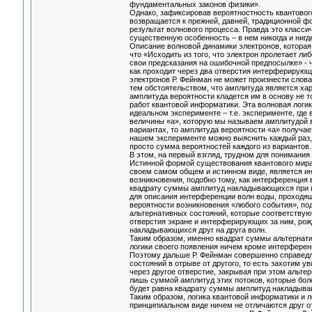
фундаментальных законов физики».
Однако, зафиксировав вероятностность квантового
возвращается к прежней, давней, традиционной ф
результат волнового процесса. Правда это класс
существенную особенность – в нем никогда и нигд
Описание волновой динамики электронов, которая 
что «Исходить из того, что электрон пролетает либ
свои предсказания на ошибочной предпосылке» - чт
как проходит через два отверстия интерферирующ
электронов Р. Фейнман не может произнести слова
тем обстоятельством, что амплитуда является хар
амплитуда вероятности кладется им в основу не т
работ квантовой информатики. Эта волновая лог
идеальном эксперименте – т.е. эксперименте, где 
величины «а», которую мы называем амплитудой 
вариантах, то амплитуда вероятности «а» получае
нашем эксперименте можно выяснить каждый раз, 
просто сумма вероятностей каждого из вариантов
В этом, на первый взгляд, трудном для понимани
Истинной формой существования квантового мира, 
своем самом общем и истинном виде, является ин
возникновения, подобно тому, как интерференция 
квадрату суммы амплитуд накладывающихся при и
для описания интерференции волн воды, проходящ
вероятности возникновения «любого события», п
альтернативных состояний, которые соответству
отверстия экране и интерферирующих за ним, рож
накладывающихся друг на друга волн.
Таким образом, именно квадрат суммы альтернати
логики своего появления ничем кроме интерферен
Поэтому дальше Р. Фейнман совершенно справедли
состояний в отрыве от другого, то есть захотим 
через другое отверстие, закрывая при этом альтер
лишь суммой амплитуд этих потоков, которые боле
будет равна квадрату суммы амплитуд накладываю
Таким образом, логика квантовой информатики и 
принципиальном виде ничем не отличаются друг от