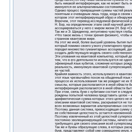
быть никакой интерференции, как не может быть е
именуются ее альтернативными состояниями.
Однако процесс превращения суммы частей реал
понятным и очевидным лишь тогда, когда в своем 
котором этот интерферирующий образ и обнаружи
Впрочем, этот перевод исследуемой физической р
Н. Бор, на определенном этапе свой научной деят
ассоциироваться у него с миром жизни (Н. Бор «Св
Так же и Э. Шредингер, интуитивно чувствуя глоб
«Что такое жизнь с точки зрения физики»), чтобы 
странном квантовом мире.
На этот же иной, более высший уровень бытия пы
который помимо своего узкого утилитарного пред
породил множество гуманитарных ассоциаций, дал
создать действующую модель своего собственног
Эти упования на квантовой компьютер, который д
тем, что в его деятельности используется не одно
эфемерный язык кубитов, сложение которых рожда
реальность, именуемую квантовой суперпозицией
ее частей.
Крайняя важность этого, используемого в квантов
этот язык чрезвычайно похож на обыденный язык 
процессе их использования так же рождает не их
смыслы, которые располагаются в иной области б
интерференция располагаются в иной области бы
При этом, связь букв с кубитами состоит в след
рождены попыткой человека представить целое – к
арифметическая сумма которых этого целого не об
описании квантовой системы, раскрывается не тол
всех возможных вариантов альтернативных состоя
Поэтому данная система, превосходящая сумму со
ее собственная целостность остается неизменной
Поэтому извлеченный из этой целостной суперпоз
постоянно эволюционирующей системы, ничего не 
требующего для своего описания всей суперпозиц
Так же и буквы образующие слова, в которых рас
букв, представляют собой уже совершенно иную, 