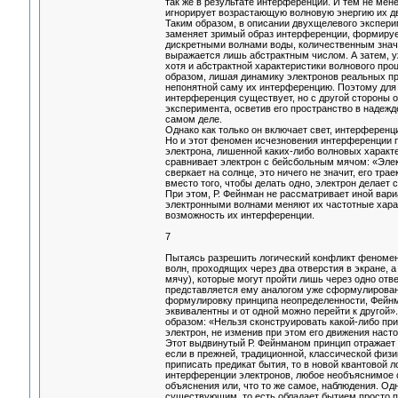
так же в результате интерференции. И тем не мен
игнорирует возрастающую волновую энергию их 
Таким образом, в описании двухщелевого экспери
заменяет зримый образ интерференции, формиру
дискретными волнами воды, количественным значе
выражается лишь абстрактным числом. А затем, уж
хотя и абстрактной характеристики волнового про
образом, лишая динамику электронов реальных пр
непонятной саму их интерференцию. Поэтому для т
интерференция существует, но с другой стороны 
эксперимента, осветив его пространство в надежд
самом деле.
Однако как только он включает свет, интерференци
Но и этот феномен исчезновения интерференции п
электрона, лишенной каких-либо волновых характ
сравнивает электрон с бейсбольным мячом: «Элект
сверкает на солнце, это ничего не значит, его трае
вместо того, чтобы делать одно, электрон делает 
При этом, Р. Фейнман не рассматривает иной вари
электронными волнами меняют их частотные харак
возможность их интерференции.
7
Пытаясь разрешить логический конфликт феномен
волн, проходящих через два отверстия в экране, 
мячу), которые могут пройти лишь через одно отв
представляется ему аналогом уже сформулированн
формулировку принципа неопределенности, Фейнма
эквивалентны и от одной можно перейти к другой
образом: «Нельзя сконструировать какой-либо при
электрон, не изменив при этом его движения наст
Этот выдвинутый Р. Фейнманом принцип отражает 
если в прежней, традиционной, классической физ
приписать предикат бытия, то в новой квантовой 
интерференции электронов, любое необъяснимое 
объяснения или, что то же самое, наблюдения. О
существующим, то есть обладает бытием просто 