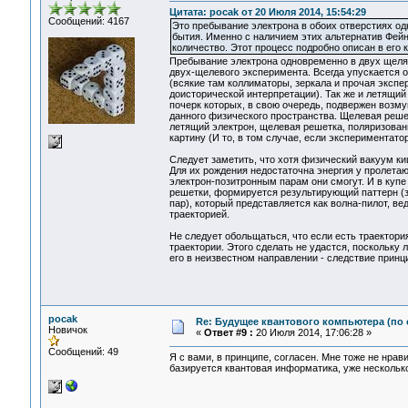
Цитата: pocak от 20 Июля 2014, 15:54:29
Сообщений: 4167
Это пребывание электрона в обоих отверстиях од
бытия. Именно с наличием этих альтернатив Фей
количество. Этот процесс подробно описан в его 
Пребывание электрона одновременно в двух щелях
двух-щелевого эксперимента. Всегда упускается 
(всякие там коллиматоры, зеркала и прочая эксп
доисторической интерпретации). Так же и летящий
почерк которых, в свою очередь, подвержен возм
данного физического пространства. Щелевая реше
летящий электрон, щелевая решетка, поляризованн
картину (И то, в том случае, если экспериментат
Следует заметить, что хотя физический вакуум к
Для их рождения недостаточна энергия у пролета
электрон-позитронным парам они смогут. И в куп
решетки, формируется результирующий паттерн (з
пар), который представляется как волна-пилот, 
траекторией.
Не следует обольщаться, что если есть траектори
траектории. Этого сделать не удастся, поскольку
его в неизвестном направлении - следствие принц
pocak
Re: Будущее квантового компьютера (по
Новичок
«
Ответ #9 :
20 Июля 2014, 17:06:28 »
Сообщений: 49
Я с вами, в принципе, согласен. Мне тоже не нр
базируется квантовая информатика, уже нескольк