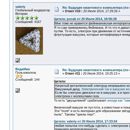
valeriy
Re: Будущее квантового компьютера (по
Глобальный модератор
«
Ответ #10 :
20 Июля 2014, 17:29:26 »
Ветеран
Цитата: pocak от 20 Июля 2014, 18:06:28
Сообщений: 4167
Мне тоже не нравится фейнмановская интерпрета
Я то сам приверженец Фейнмана. И то что я давал
путям. То-есть, электрон при движении от источн
флуктуации вакуума, которые интерферируя между
ВедиИже
Re: Будущее квантового компьютера (по
Пользователь
«
Ответ #11 :
20 Июля 2014, 19:25:13 »
Сообщений: 144
Цитата:
Нагретый металлический электрод непрерывно исп
Вакуумный диод.
Электрический ток в вакууме в
Если бы электрон двигался не в вакууме, а в про
электрона с молекулами газа.
То есть "двущелевой" срабатывает
иногда как "ла
Физический вакуум не пустота, а известные и по
Эти "поля" и есть материал для образовании звёз
пыль". Таковы "циклы перт".
Цитата: valeriy от 20 Июля 2014, 17:33:54
любая попытка что-нибудь сделать с электроном 
принципа неопределенности