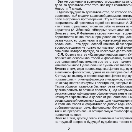
Эти же сомнения в возможности создания кванто
долл. за доказательство того, что идея квантово
Новости IT мира).
Однако трудность доказательства, за которое пре
вероятностной модели квантовой динамики, котор
себе внутренних противоречий. Эту математическ
непримиримый противник подобного описания А. Эй
что «тезис о реальности сам по себе не имеет яс
характер» (А. Эйнштейн «Вводные замечания об ос
Вместе с тем, Р. Фейнман в своем научном творч
вероятностных квантовых процессов он обращался
реальности, которая лежит в основе всякой теор
реальность – это двухщелевой квантовый эксперим
воспроизводится не только логика квантовой дин
значении, которое прежде, за несколько десятиле
С.Я. Килин в статье «Квантовая информация» (УФ
логические основы квантовой информатики, пишет
состоянии всей системы не соответствует такому 
квантовом мире Целое больше суммы составляющи
Вместе с тем, идея превосходства Целого над сум
в античной философии, одним из ее авторов был А
К этому же выводу о превосходстве Целого над су
показавший, что интерференция электронов, в ко
не складывается из суммы электронов, которые б
Таким образом, казалось бы, квантовая информат
должна решить те вечные проблемы, над которыми
рассматривая официально сформулированные перс
находится чрезвычайно далеко от решения вечных
расшифровкой секретных кодов, для нахождения к
И хотя квантовая информатика за долгие годы сво
собственную квантовую философию, близкую по дух
так и не превратилась в официальную философску
появился на свет.
Вместе с тем, двухщелевой квантовый эксперимен
на трудный вопрос о будущей судьбе квантового 
2