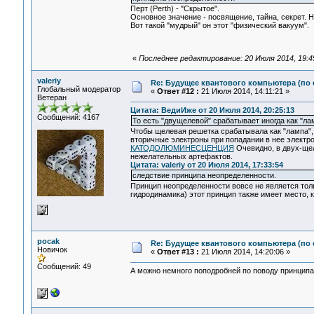
Перт (Perth) - "Скрытое".
Основное значение - посвящение, тайна, секрет. 
Вот такой "мудрый" он этот "физический вакуум".
«
Последнее редактирование: 20 Июля 2014, 19:
valeriy
Re: Будущее квантового компьютера (по
Глобальный модератор
«
Ответ #12 :
21 Июля 2014, 14:11:21 »
Ветеран
Цитата: ВедиИже от 20 Июля 2014, 20:25:13
Сообщений: 4167
То есть "двущелевой" срабатывает иногда как "ла
Чтобы щелевая решетка срабатывала как "лампа", 
вторичные электроны при попадании в нее электро
КАТОДОЛЮМИНЕСЦЕНЦИЯ
Очевидно, в двух-щел
нежелательных артефактов.
Цитата: valeriy от 20 Июля 2014, 17:33:54
следствие принципа неопределенности.
Принцип неопределенности вовсе не является тол
гидродинамика) этот принцип также имеет место, к
pocak
Re: Будущее квантового компьютера (по
Новичок
«
Ответ #13 :
21 Июля 2014, 14:20:06 »
Сообщений: 49
А можно немного поподробней по поводу принципа