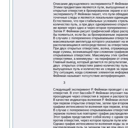
Описание двухщелевого эксперимента Р. Фейнман
Этими предметами являются пули, выпущенные из
открытые отверстия в бронированном экране и ос
эксперименту Р. Фейнман пишет, что пули обладаю
точечные следы и являются локальными единица
Естественно, что при стабильных условиях стрел
количество пуль, а при двух одновременно откры
же время через одно и через второе попеременн
Затем Р. Фейнман рисует графический образ распр
бы появиться, если бы за бронированным экраном 
В случаях с попеременно открываемыми отверстия
максимальная амплитуда которого указывает на м
располагающимся непосредственно за отверстие
При двух открытых отверстиях, волна, отражающая
виде суммы, возникающей при сложении графиков 
открываемых отверстиях. Максимумы этих гребне
отверстиями, а минимумы - на периферии от отв
Главный вывод, который делается по результатам 
двух открытых отверстиях равно количеству пуль,
выпущенных пуль и количество их следов за экра
Эту ситуацию, когда сложение элементов информа
Фейнман называет «отсутствие интерференци
3
Следующий эксперимент Р. Фейнман проводит с в
отверстия. В этот бассейн Р. Фейнман опускает п
проходящие через отверстия в экране и распрост
В качестве индикатора волнения Р. Фейнман испол
при первом открытом отверстии, затем при втором
графики интенсивности волнения при первом, втор
В случае с попеременно открываемыми отверстиям
экраном полностью повторяет график распределени
Этот график представляет собой волну с одним г
против отверстия, через которое прошли пули или
Однако график интенсивности волнения воды за э
распределения пуль за экраном так же при двух о