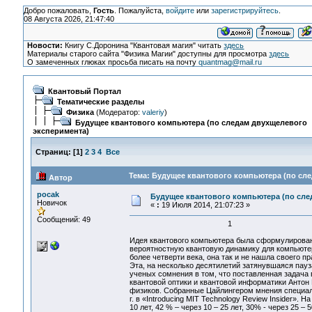
Добро пожаловать,
Гость
. Пожалуйста,
войдите
или
зарегистрируйтесь
.
08 Августа 2026, 21:47:40
Новости:
Книгу С.Доронина "Квантовая магия" читать
здесь
Материалы старого сайта "Физика Магии" доступны для просмотра
здесь
О замеченных глюках просьба писать на почту
quantmag@mail.ru
Квантовый Портал
Тематические разделы
Физика
(Модератор:
valeriy
)
Будущее квантового компьютера (по следам двухщелевого
эксперимента)
Страниц:
[
1
]
2
3
4
Все
Тема: Будущее квантового компьютера (по сле
Автор
pocak
Будущее квантового компьютера (по сле
Новичок
«
:
19 Июля 2014, 21:07:23 »
Сообщений: 49
1
Идея квантового компьютера была сформулирована
вероятностную квантовую динамику для компьютер
более четверти века, она так и не нашла своего п
Эта, на несколько десятилетий затянувшаяся пау
ученых сомнения в том, что поставленная задача
квантовой оптики и квантовой информатики Антон 
физиков. Собранные Цайлингером мнения специал
г. в «Introducing MIT Technology Review Insider».
10 лет, 42 % – через 10 – 25 лет, 30% - через 25 – 