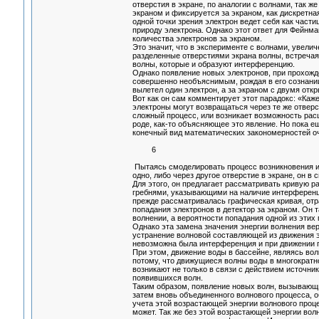
отверстия в экране, по аналогии с волнами, так ж
экраном и фиксируется за экраном, как дискретная 
одной точки зрения электрон ведет себя как части
природу электрона. Однако этот ответ для Фейнм
количества электронов за экраном.
Это значит, что в эксперименте с волнами, увели
разделенные отверстиями экрана волны, встречаяс
волны, которые и образуют интерференцию.
Однако появление новых электронов, при прохожд
совершенно необъяснимым, рождая в его сознании
вылетел один электрон, а за экраном с двумя отк
Вот как он сам комментирует этот парадокс: «Каж
электроны могут возвращаться через те же отверст
сложный процесс, или возникает возможность расщ
роде, как-то объясняющее это явление. Но пока е
конечный вид математических закономерностей оч
6
Пытаясь смоделировать процесс возникновения и
одно, либо через другое отверстие в экране, он 
Для этого, он предлагает рассматривать кривую 
гребнями, указывающими на наличие интерференци
прежде рассматривалась графическая кривая, от
попадания электронов в детектор за экраном. Он 
волнении, а вероятности попадания одной из этих
Однако эта замена значения энергии волнения вер
устранение волновой составляющей из движения 
невозможна была интерференция и при движении п
При этом, движение воды в бассейне, являясь во
потому, что движущиеся волны воды в многократно
возникают не только в связи с действием источник
появившихся волн.
Таким образом, появление новых волн, вызывающи
затем вновь объединенного волнового процесса, 
учета этой возрастающей энергии волнового проц
может. Так же без этой возрастающей энергии вол