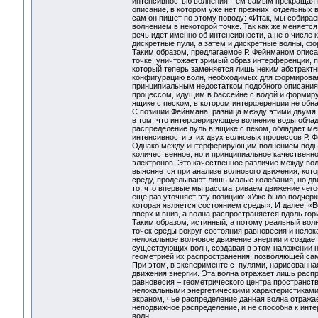
интенсивностью волнения, тем самым прекращая 
описание, в котором уже нет прежних, отдельны
сам он пишет по этому поводу: «Итак, мы собирае
волнением в некоторой точке. Так как же меняется
речь идет именно об интенсивности, а не о числе
дискретные пули, а затем и дискретные волны
Таким образом, предлагаемое Р. Фейнманом описа
точке, уничтожает зримый образ интерференции,
который теперь заменяется лишь неким абстракт
конфигурацию волн, необходимых для формирован
принципиальным недостатком подобного описания
процессом, идущим в бассейне с водой и формир
ящике с песком, в котором интерференции не обн
С позиции Фейнмана, разница между этими двумя 
в том, что интерферирующее волнение воды обла
распределение пуль в ящике с пеком, обладает м
интенсивности этих двух волновых процессов Р. Ф
Однако между интерферирующим волнением воды 
количественное, но и принципиальное качествен
электронов. Это качественное различие между во
выясняется при анализе волнового движения, кот
среду, проделывают лишь малые колебания, но дв
то, что впервые мы рассматриваем движение чего-
еще раз уточняет эту позицию: «Уже было подчерк
которая является состоянием среды». И далее: «
вверх и вниз, а волна распространяется вдоль гор
Таким образом, истинный, а потому реальный вол
точек среды вокруг состояния равновесия и нело
нелокальное волновое движение энергии и создает
существующих волн, создавая в этом наложении н
геометрией их распространения, позволяющей са
При этом, в эксперименте с пулями, нарисованна
движения энергии. Эта волна отражает лишь расп
равновесия – геометрического центра пространства
нелокальными энергетическими характеристиками 
экраном, чье распределение данная волна отража
неподвижное распределение, и не способна к инте
волн.