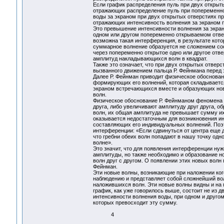
Если график распределения пуль при двух открыт
отражающих распределение пуль при попеременно
воды за экраном при двух открытых отверстиях п
отражающих интенсивность волнения за экраном 
Это превышение интенсивности волнения за экран
одном или другом попеременно открываемом отвер
возможна такая интерференция, в результате кот
суммарное волнение образуется не сложением со
через попеременно открытое одно или другое отв
амплитуд накладывающихся волн в квадрат.
Также это означает, что при двух открытых отвер
вызванного движением пальца Р. Фейнмана перед 
Далее Р. Фейнман приводит физическое обоснова
формирующих его волнений, которая складывается 
экраном встречающихся вместе и образующих но
волн.
Физическое обоснование Р. Фейнманом феномена и
друга, либо увеличивают амплитуду друг друга, 
волн, их общая амплитуда не превышает сумму и
оказывается недостаточным для возникновения ин
составляющих его индивидуальных волнений. Поэт
интерференции: «Если сдвинуться от центра еще д
что гребни обеих волн попадают в нашу точку одн
волне».
Это значит, что для появления интерференции нуж
амплитуды, но также необходимо и образование 
волн друг с другом. О появлении этих новых волн
Фейнман.
Эти новые волны, возникающие при наложении ког
наблюдению и представляет собой сложнейший в
наложившихся волн. Эти новые волны видны и на 
график, как уже говорилось выше, состоит не из
интенсивности волнения воды, при одном и другом
которых превосходит эту сумму.
4