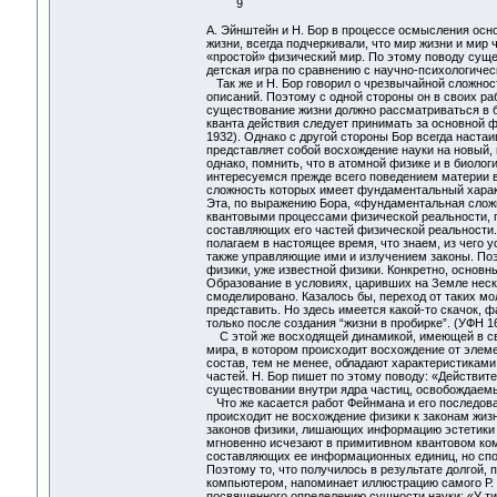
9
А. Эйнштейн и Н. Бор в процессе осмысления осн
жизни, всегда подчеркивали, что мир жизни и ми
«простой» физический мир. По этому поводу сущ
детская игра по сравнению с научно-психологиче
Так же и Н. Бор говорил о чрезвычайной сложнос
описаний. Поэтому с одной стороны он в своих ра
существование жизни должно рассматриваться в б
кванта действия следует принимать за основной ф
1932). Однако с другой стороны Бор всегда настаи
представляет собой восхождение науки на новый,
однако, помнить, что в атомной физике и в биол
интересуемся прежде всего поведением материи 
сложность которых имеет фундаментальный характ
Эта, по выражению Бора, «фундаментальная слож
квантовыми процессами физической реальности, 
составляющих его частей физической реальности.
полагаем в настоящее время, что знаем, из чего у
также управляющие ими и излучением законы. Поэ
физики, уже известной физики. Конкретно, основ
Образование в условиях, царивших на Земле неск
смоделировано. Казалось бы, переход от таких мо
представить. Но здесь имеется какой-то скачок, 
только после создания “жизни в пробирке”. (УФН 16
С этой же восходящей динамикой, имеющей в сво
мира, в котором происходит восхождение от элем
состав, тем не менее, обладают характеристиками
частей. Н. Бор пишет по этому поводу: «Действит
существовании внутри ядра частиц, освобождаемы
Что же касается работ Фейнмана и его последова
происходит не восхождение физики к законам жиз
законов физики, лишающих информацию эстетики и
мгновенно исчезают в примитивном квантовом к
составляющих ее информационных единиц, но спо
Поэтому то, что получилось в результате долгой
компьютером, напоминает иллюстрацию самого Р. 
посвященного определению сущности науки: «У ти