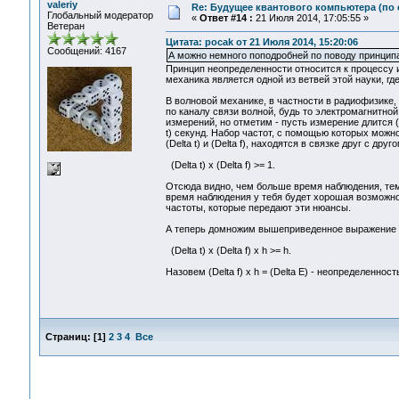
valeriy
Re: Будущее квантового компьютера (по
Глобальный модератор
«
Ответ #14 :
21 Июля 2014, 17:05:55 »
Ветеран
Цитата: pocak от 21 Июля 2014, 15:20:06
Сообщений: 4167
А можно немного поподробней по поводу принципа
Принцип неопределенности относится к процессу 
механика является одной из ветвей этой науки, гд
В волновой механике, в частности в радиофизике, 
по каналу связи волной, будь то электромагнитной
измерений, но отметим - пусть измерение длится (
t) секунд. Набор частот, с помощью которых можно
(Delta t) и (Delta f), находятся в связке друг с д
(Delta t) x (Delta f) >= 1.
Отсюда видно, чем больше время наблюдения, тем
время наблюдения у тебя будет хорошая возможнос
частоты, которые передают эти нюансы.
А теперь домножим вышеприведенное выражение н
(Delta t) x (Delta f) x h >= h.
Назовем (Delta f) x h = (Delta E) - неопределенно
Страниц:
[
1
]
2
3
4
Все