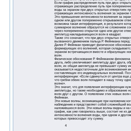
Если график распределения пуль при двух открыт
отражающих распределение пуль при попеременно
воды за экраном при двух открытых отверстиях п
отражающих интенсивность волнения за экраном 
Это превышение интенсивности волнения за экран
одном или другом попеременно открываемом отвер
возможна такая интерференция, в результате кот
суммарное волнение образуется не сложением со
через попеременно открытое одно или другое отв
амплитуд накладывающихся волн в квадрат.
Также это означает, что при двух открытых отвер
вызванного движением пальца Р. Фейнмана перед 
Далее Р. Фейнман приводит физическое обоснова
формирующих его волнений, которая складывается 
экраном встречающихся вместе и образующих но
волн.
Физическое обоснование Р. Фейнманом феномена и
друга, либо увеличивают амплитуду друг друга, 
волн, их общая амплитуда не превышает сумму и
оказывается недостаточным для возникновения ин
составляющих его индивидуальных волнений. Поэт
интерференции: «Если сдвинуться от центра еще д
что гребни обеих волн попадают в нашу точку одн
волне».
Это значит, что для появления интерференции нуж
амплитуды, но также необходимо и образование 
волн друг с другом. О появлении этих новых волн
Фейнман.
Эти новые волны, возникающие при наложении ког
наблюдению и представляет собой сложнейший в
наложившихся волн. Эти новые волны видны и на 
график, как уже говорилось выше, состоит не из
интенсивности волнения воды, при одном и другом
которых превосходит эту сумму.
4