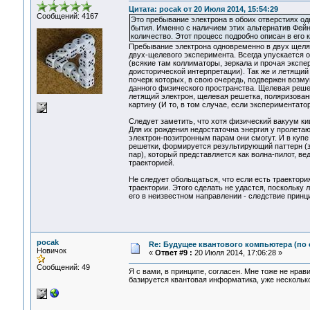
Цитата: pocak от 20 Июля 2014, 15:54:29
Сообщений: 4167
Это пребывание электрона в обоих отверстиях од
бытия. Именно с наличием этих альтернатив Фей
количество. Этот процесс подробно описан в его 
Пребывание электрона одновременно в двух щелях
двух-щелевого эксперимента. Всегда упускается 
(всякие там коллиматоры, зеркала и прочая эксп
доисторической интерпретации). Так же и летящий
почерк которых, в свою очередь, подвержен возм
данного физического пространства. Щелевая реше
летящий электрон, щелевая решетка, поляризованн
картину (И то, в том случае, если экспериментат
Следует заметить, что хотя физический вакуум к
Для их рождения недостаточна энергия у пролета
электрон-позитронным парам они смогут. И в куп
решетки, формируется результирующий паттерн (з
пар), который представляется как волна-пилот, 
траекторией.
Не следует обольщаться, что если есть траектори
траектории. Этого сделать не удастся, поскольку
его в неизвестном направлении - следствие принц
pocak
Re: Будущее квантового компьютера (по
Новичок
«
Ответ #9 :
20 Июля 2014, 17:06:28 »
Сообщений: 49
Я с вами, в принципе, согласен. Мне тоже не нр
базируется квантовая информатика, уже нескольк