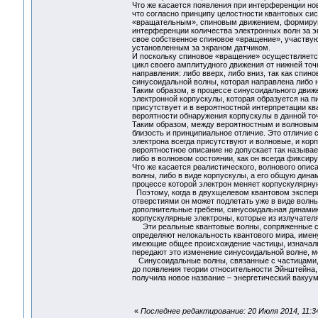
Что же касается появления при интерференции но
что согласно принципу целостности квантовых си
«вращательным», спиновым движением, формирую
интерференции количества электронных волн за э
свое собственное спиновое «вращение», участву
установленным за экраном датчиком.
И поскольку спиновое «вращение» осуществляетс
цикл своего амплитудного движения от нижней точк
направления: либо вверх, либо вниз, так как спи
синусоидальной волны, которая направлена либо на
Таким образом, в процессе синусоидального дви
электронной корпускулы, которая образуется на п
присутствует и в вероятностной интерпретации к
вероятности обнаружения корпускулы в данной точ
Таким образом, между вероятностным и волновым 
близость и принципиальное отличие. Это отличие со
электрона всегда присутствуют и волновые, и кор
вероятностное описание не допускает так называе
либо в волновом состоянии, как он всегда фиксир
Что же касается реалистического, волнового опис
волны, либо в виде корпускулы, а его общую дина
процессе которой электрон меняет корпускулярн
Поэтому, когда в двухщелевом квантовом экспери
отверстиями он может подлетать уже в виде волны
дополнительные гребени, синусоидальная динамик
корпускулярные электроны, которые из излучателя
Эти реальные квантовые волны, сопряженные со
определяют нелокальность квантового мира, имен
имеющие общее происхождение частицы, изначально
передают это изменение синусоидальной волне, 
Синусоидальные волны, связанные с частицами, 
до появления теории относительности Эйнштейна,
получила новое название – энергетический ваку
«
Последнее редактирование: 20 Июля 2014, 11:3