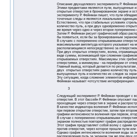
Описание двухщелевого эксперимента Р. Фейнман
Этими предметами являются пули, выпущенные из
открытые отверстия в бронированном экране и ос
эксперименту Р. Фейнман пишет, что пули обладаю
точечные следы и являются локальными единица
Естественно, что при стабильных условиях стрел
количество пуль, а при двух одновременно откры
же время через одно и через второе попеременн
Затем Р. Фейнман рисует графический образ распр
бы появиться, если бы за бронированным экраном 
В случаях с попеременно открываемыми отверстия
максимальная амплитуда которого указывает на м
располагающимся непосредственно за отверстие
При двух открытых отверстиях, волна, отражающая
виде суммы, возникающей при сложении графиков 
открываемых отверстиях. Максимумы этих гребне
отверстиями, а минимумы - на периферии от отв
Главный вывод, который делается по результатам 
двух открытых отверстиях равно количеству пуль,
выпущенных пуль и количество их следов за экра
Эту ситуацию, когда сложение элементов информа
Фейнман называет «отсутствие интерференци
3
Следующий эксперимент Р. Фейнман проводит с в
отверстия. В этот бассейн Р. Фейнман опускает п
проходящие через отверстия в экране и распрост
В качестве индикатора волнения Р. Фейнман испол
при первом открытом отверстии, затем при втором
графики интенсивности волнения при первом, втор
В случае с попеременно открываемыми отверстиям
экраном полностью повторяет график распределени
Этот график представляет собой волну с одним г
против отверстия, через которое прошли пули или
Однако график интенсивности волнения воды за э
распределения пуль за экраном так же при двух о