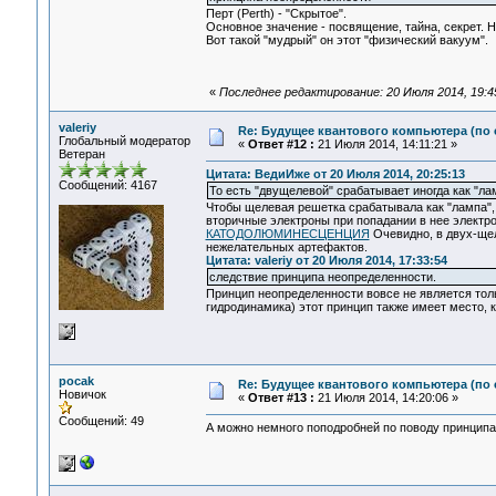
Перт (Perth) - "Скрытое".
Основное значение - посвящение, тайна, секрет. 
Вот такой "мудрый" он этот "физический вакуум".
«
Последнее редактирование: 20 Июля 2014, 19:
valeriy
Re: Будущее квантового компьютера (по
Глобальный модератор
«
Ответ #12 :
21 Июля 2014, 14:11:21 »
Ветеран
Цитата: ВедиИже от 20 Июля 2014, 20:25:13
Сообщений: 4167
То есть "двущелевой" срабатывает иногда как "ла
Чтобы щелевая решетка срабатывала как "лампа", 
вторичные электроны при попадании в нее электро
КАТОДОЛЮМИНЕСЦЕНЦИЯ
Очевидно, в двух-щел
нежелательных артефактов.
Цитата: valeriy от 20 Июля 2014, 17:33:54
следствие принципа неопределенности.
Принцип неопределенности вовсе не является тол
гидродинамика) этот принцип также имеет место, к
pocak
Re: Будущее квантового компьютера (по
Новичок
«
Ответ #13 :
21 Июля 2014, 14:20:06 »
Сообщений: 49
А можно немного поподробней по поводу принципа