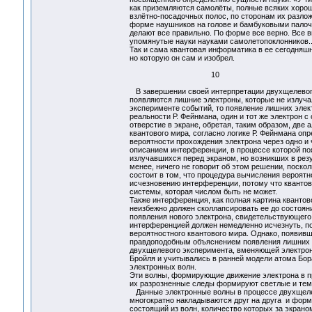
как приземляются самолёты, полные всяких хороши
взлётно-посадочных полос, по сторонам их разлож
форме наушников на голове и бамбуковыми палочка
делают все правильно. По форме все верно. Все вы
упомянутые науки науками самолетопоклонников..
Так и сама квантовая информатика в ее сегодняшн
но которую он сам и изобрел.
10
В завершении своей интерпретации двухщелевого к
появляются лишние электроны, которые не излуча
эксперименте событий, то появление лишних эле
реальности Р. Фейнмана, один и тот же электрон с
отверстие в экране, обретая, таким образом, две 
квантового мира, согласно логике Р. Фейнмана оп
вероятности прохождения электрона через одно и 
описанием интерференции, в процессе которой по
излучавшихся перед экраном, но возникших в рез
менее, ничего не говорит об этом решении, поско
состоит в том, что процедура вычисления вероят
исчезновению интерференции, потому что квантов
системы, которая числом быть не может.
Также интерференция, как полная картина кванто
неизбежно должен сколлапсировать ее до состоян
появления нового электрона, свидетельствующего 
интерференцией должен немедленно исчезнуть, по
вероятностного квантового мира. Однако, появивш
правдоподобным объяснением появления лишних эл
двухщелевого эксперимента, вменяющей электрон
Бройля и учитывались в ранней модели атома Бора
электронных волн.
Эти волны, формирующие движение электрона в п
их разрозненные следы формируют светлые и тем
Данные электронные волны в процессе двухщелево
многократно накладываются друг на друга и фор
состоящий из волн, количество которых за экрано