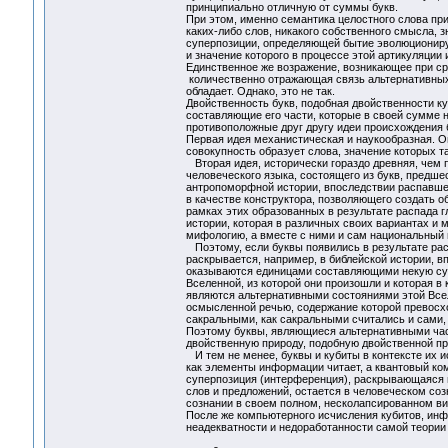
принципиально отличную от суммы букв.
При этом, именно семантика целостного слова при
каких-либо слов, никакого собственного смысла, з
суперпозиции, определяющей бытие эволюционир
и значение которого в процессе этой артикуляции 
Единственное же возражение, возникающее при сра
количественно отражающая связь альтернативных 
обладает. Однако, это не так.
Двойственность букв, подобная двойственности к
составляющие его части, которые в своей сумме н
противоположные друг другу идеи происхождения бу
Первая идея механистическая и наукообразная. Он
совокупность образует слова, значение которых 
Вторая идея, исторически гораздо древняя, чем 
человеческого языка, состоящего из букв, предш
антропоморфной истории, впоследствии распавшей
в качестве конструктора, позволяющего создать 
рамках этих образованных в результате распада г
истории, которая в различных своих вариантах и
мифологию, а вместе с ними и сам национальный 
Поэтому, если буквы появились в результате ра
раскрывается, например, в библейской истории, вп
оказываются единицами составляющими некую сумм
Вселенной, из которой они произошли и которая в
являются альтернативными состояниями этой Всел
осмысленной речью, содержание которой превосхо
сакральными, как сакральными считались и сами,
Поэтому буквы, являющиеся альтернативными час
двойственную природу, подобную двойственной пр
И тем не менее, буквы и кубиты в контексте их и
как элементы информации читает, а квантовый ко
суперпозиция (интерференция), раскрывающаяся в
слов и предложений, остается в человеческом соз
сознании в своем полном, несколапсированном вид
После же компьютерного исчисления кубитов, инфо
неадекватности и недоработанности самой теории