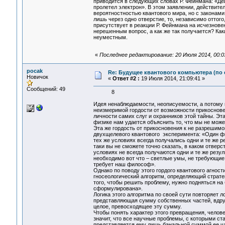
приводится в следующих словах Р. Фейнмана: «Де
пролетел электрон». В этом заявлении, действите
вероятностностью квантового мира, но с законами
лишь через одно отверстие, то, независимо оттого
присутствует в реакции Р. Фейнмана на исчезнове
нерешенным вопрос, а как же так получается? Как
неуместным.
«
Последнее редактирование: 20 Июля 2014, 00:0
pocak
Re: Будущее квантового компьютера (по
Новичок
«
Ответ #2 :
19 Июля 2014, 21:09:41 »
Сообщений: 49
8
Идея ненаблюдаемости, неописуемости, а потому 
неизмеримой гордости от возможности прикоснове
личности самих слуг и охранников этой тайны. Эта
физике нам удается объяснить то, что мы не може
Эта же гордость от прикосновения к не разрешимо
двухщелевого квантового эксперимента: «Один фи
тех же условиях всегда получались одни и те же р
таки вы не сможете точно сказать, в каком отверст
условиях не всегда получаются одни и те же резу
необходимо вот что – светлые умы, не требующие 
требует наш философ».
Однако по поводу этого гордого квантового агнос
гносеологический алгоритм, определяющий страте
того, чтобы решить проблему, нужно подняться на
сформулирована».
Логика этого алгоритма по своей сути повторяет 
представляющая сумму собственных частей, вдруг
целое, превосходящее эту сумму.
Чтобы понять характер этого превращения, челове
значит, что все научные проблемы, с которыми ста
представляется ему лишь банальной суммой ее час