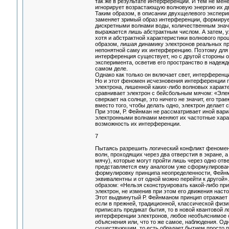
так же в результате интерференции. И тем не мен
игнорирует возрастающую волновую энергию их 
Таким образом, в описании двухщелевого экспери
заменяет зримый образ интерференции, формиру
дискретными волнами воды, количественным значе
выражается лишь абстрактным числом. А затем, уж
хотя и абстрактной характеристики волнового про
образом, лишая динамику электронов реальных пр
непонятной саму их интерференцию. Поэтому для т
интерференция существует, но с другой стороны 
эксперимента, осветив его пространство в надежд
самом деле.
Однако как только он включает свет, интерференци
Но и этот феномен исчезновения интерференции п
электрона, лишенной каких-либо волновых характ
сравнивает электрон с бейсбольным мячом: «Элект
сверкает на солнце, это ничего не значит, его трае
вместо того, чтобы делать одно, электрон делает 
При этом, Р. Фейнман не рассматривает иной вари
электронными волнами меняют их частотные харак
возможность их интерференции.
7
Пытаясь разрешить логический конфликт феномен
волн, проходящих через два отверстия в экране, 
мячу), которые могут пройти лишь через одно отв
представляется ему аналогом уже сформулированн
формулировку принципа неопределенности, Фейнма
эквивалентны и от одной можно перейти к другой
образом: «Нельзя сконструировать какой-либо при
электрон, не изменив при этом его движения наст
Этот выдвинутый Р. Фейнманом принцип отражает 
если в прежней, традиционной, классической физ
приписать предикат бытия, то в новой квантовой 
интерференции электронов, любое необъяснимое 
объяснения или, что то же самое, наблюдения. О
существующим, то есть обладает бытием просто 