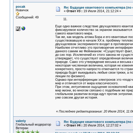
pocak
Re: Будущее квантового компьютера (по
Новичок
«
Ответ #3 :
19 Июля 2014, 21:12:24 »
Сообщений: 49
11.
Еще одно важное следствие двухщелевого квантов
фиксируемое количество за экраном оказывается 
самого квантового мира.
Так же, как модель атома Бора и его квантовые п
существовавшую в начале XX в. проблему теплово
двухщелевом эксперименте входит в противоречие
Наиболее отчетливо это противоречие интерферен
данного самим же Фейнманом: «Существует факт, 
до сих пор. Исключений из этого закона не сущес
утверждает, что существует определённая величин
природе. Само это утверждение весьма и весьма 
некоторая численная величина, которая не изменя
конкретного, просто-напросто отмечается то стран
природа будет выкидывать любые свои трюки, а п
лекции по физике»).
Однако при интерференции электронов это «подсч
мир и отличается от мира классического.
При этом, интуитивное ощущение основателей ква
мир жизни, во многом связано с подобным же при
глобальном развитии всегда идут против энтропии
уже совсем другая история.
«
Последнее редактирование: 20 Июля 2014, 11:0
valeriy
Re: Будущее квантового компьютера (по
Глобальный модератор
«
Ответ #4 :
20 Июля 2014, 12:27:02 »
Ветеран