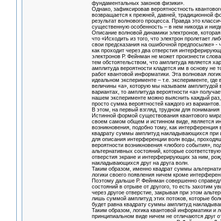
фундаментальных законов физики».
Однако, зафиксировав вероятностность квантового
возвращается к прежней, давней, традиционной ф
результат волнового процесса. Правда это класс
существенную особенность – в нем никогда и нигд
Описание волновой динамики электронов, которая 
что «Исходить из того, что электрон пролетает либ
свои предсказания на ошибочной предпосылке» - чт
как проходит через два отверстия интерферирующ
электронов Р. Фейнман не может произнести слова
тем обстоятельством, что амплитуда является хар
амплитуда вероятности кладется им в основу не т
работ квантовой информатики. Эта волновая лог
идеальном эксперименте – т.е. эксперименте, где 
величины «а», которую мы называем амплитудой 
вариантах, то амплитуда вероятности «а» получае
нашем эксперименте можно выяснить каждый раз, 
просто сумма вероятностей каждого из вариантов
В этом, на первый взгляд, трудном для понимани
Истинной формой существования квантового мира, 
своем самом общем и истинном виде, является ин
возникновения, подобно тому, как интерференция 
квадрату суммы амплитуд накладывающихся при и
для описания интерференции волн воды, проходящ
вероятности возникновения «любого события», п
альтернативных состояний, которые соответству
отверстия экране и интерферирующих за ним, рож
накладывающихся друг на друга волн.
Таким образом, именно квадрат суммы альтернати
логики своего появления ничем кроме интерферен
Поэтому дальше Р. Фейнман совершенно справедли
состояний в отрыве от другого, то есть захотим 
через другое отверстие, закрывая при этом альтер
лишь суммой амплитуд этих потоков, которые боле
будет равна квадрату суммы амплитуд накладываю
Таким образом, логика квантовой информатики и 
принципиальном виде ничем не отличаются друг от