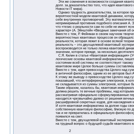
Эти же сомнения в возможности создания кванто
долл. за доказательство того, что идея квантово
Новости IT мира).
Однако трудность доказательства, за которое пре
вероятностной модели квантовой динамики, котор
себе внутренних противоречий. Эту математическ
непримиримый противник подобного описания А. Эй
что «тезис о реальности сам по себе не имеет яс
характер» (А. Эйнштейн «Вводные замечания об ос
Вместе с тем, Р. Фейнман в своем научном творч
вероятностных квантовых процессов он обращался
реальности, которая лежит в основе всякой теор
реальность – это двухщелевой квантовый эксперим
воспроизводится не только логика квантовой дин
значении, которое прежде, за несколько десятиле
С.Я. Килин в статье «Квантовая информация» (УФ
логические основы квантовой информатики, пишет
состоянии всей системы не соответствует такому 
квантовом мире Целое больше суммы составляющи
Вместе с тем, идея превосходства Целого над сум
в античной философии, одним из ее авторов был А
К этому же выводу о превосходстве Целого над су
показавший, что интерференция электронов, в ко
не складывается из суммы электронов, которые б
Таким образом, казалось бы, квантовая информат
должна решить те вечные проблемы, над которыми
рассматривая официально сформулированные перс
находится чрезвычайно далеко от решения вечных
расшифровкой секретных кодов, для нахождения к
И хотя квантовая информатика за долгие годы сво
собственную квантовую философию, близкую по дух
так и не превратилась в официальную философску
появился на свет.
Вместе с тем, двухщелевой квантовый эксперимен
на трудный вопрос о будущей судьбе квантового 
2