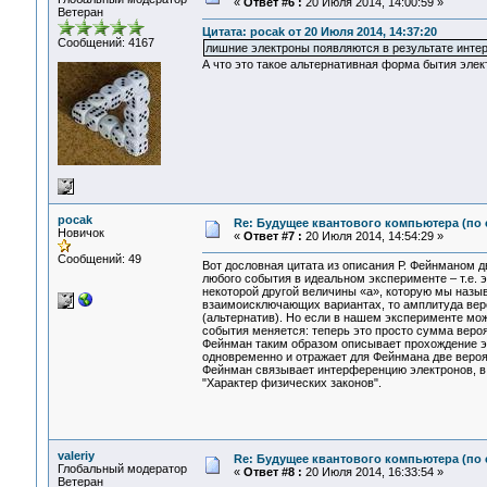
«
Ответ #6 :
20 Июля 2014, 14:00:59 »
Ветеран
Цитата: pocak от 20 Июля 2014, 14:37:20
Сообщений: 4167
лишние электроны появляются в результате инте
А что это такое альтернативная форма бытия элек
pocak
Re: Будущее квантового компьютера (по
Новичок
«
Ответ #7 :
20 Июля 2014, 14:54:29 »
Сообщений: 49
Вот дословная цитата из описания Р. Фейнманом д
любого события в идеальном эксперименте – т.е. э
некоторой другой величины «а», которую мы назы
взаимоисключающих вариантах, то амплитуда веро
(альтернатив). Но если в нашем эксперименте мо
события меняется: теперь это просто сумма веро
Фейнман таким образом описывает прохождение эл
одновременно и отражает для Фейнмана две вероя
Фейнман связывает интерференцию электронов, в п
"Характер физических законов".
valeriy
Re: Будущее квантового компьютера (по
Глобальный модератор
«
Ответ #8 :
20 Июля 2014, 16:33:54 »
Ветеран