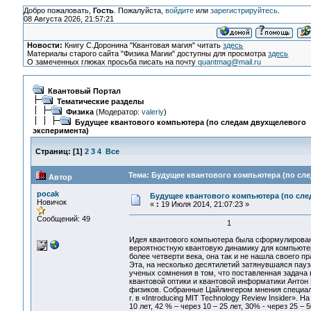
Добро пожаловать,
Гость
. Пожалуйста,
войдите
или
зарегистрируйтесь
.
08 Августа 2026, 21:57:21
Новости:
Книгу С.Доронина "Квантовая магия" читать
здесь
Материалы старого сайта "Физика Магии" доступны для просмотра
здесь
О замеченных глюках просьба писать на почту
quantmag@mail.ru
Квантовый Портал
Тематические разделы
Физика
(Модератор:
valeriy
)
Будущее квантового компьютера (по следам двухщелевого
эксперимента)
Страниц:
[
1
]
2
3
4
Все
Тема: Будущее квантового компьютера (по сле
Автор
pocak
Будущее квантового компьютера (по сле
Новичок
«
:
19 Июля 2014, 21:07:23 »
Сообщений: 49
1
Идея квантового компьютера была сформулирована
вероятностную квантовую динамику для компьютер
более четверти века, она так и не нашла своего п
Эта, на несколько десятилетий затянувшаяся пау
ученых сомнения в том, что поставленная задача
квантовой оптики и квантовой информатики Антон 
физиков. Собранные Цайлингером мнения специал
г. в «Introducing MIT Technology Review Insider».
10 лет, 42 % – через 10 – 25 лет, 30% - через 25 – 