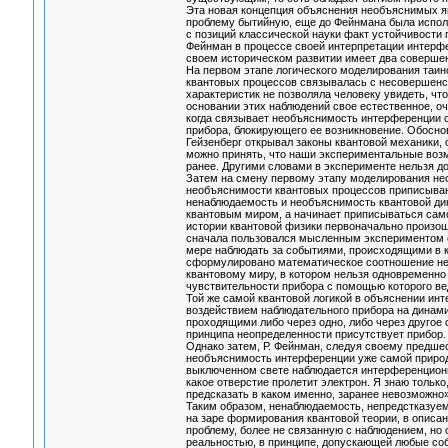
Эта новая концепция объяснения необъяснимых яв
проблему бытийную, еще до Фейнмана была испо
с позиций классической науки факт устойчивости
Фейнман в процессе своей интерпретации интерфе
своем историческом развитии имеет два соверше
На первом этапе логического моделирования таин
квантовых процессов связывалась с несовершенст
характеристик не позволяла человеку увидеть, чт
основании этих наблюдений свое естественное, оч
когда связывает необъяснимость интерференции 
прибора, блокирующего ее возникновение. Обоснов
Гейзенберг открывал законы квантовой механики, 
можно принять, что наши экспериментальные возм
ранее. Другими словами в эксперименте нельзя до
Затем на смену первому этапу моделирования нео
необъяснимости квантовых процессов приписывают
ненаблюдаемость и необъяснимость квантовой ди
квантовым миром, а начинает приписываться само
истории квантовой физики первоначально произош
сначала пользовался мысленным экспериментом с
мере наблюдать за событиями, происходящими в к
сформулировано математическое соотношение нео
квантовому миру, в котором нельзя одновременно 
чувствительности прибора с помощью которого ве
Той же самой квантовой логикой в объяснении инт
воздействием наблюдательного прибора на динами
проходящими либо через одно, либо через другое 
принципа неопределенности присутствует прибор
Однако затем, Р. Фейнман, следуя своему предшес
необъяснимость интерференции уже самой природе
выключенном свете наблюдается интерференционная 
какое отверстие пролетит электрон. Я знаю только,
предсказать в каком именно, заранее невозможно»
Таким образом, ненаблюдаемость, непредстказуем
на заре формирования квантовой теории, в описа
проблему, более не связанную с наблюдением, но
реальностью, в принципе, допускающей любые собы