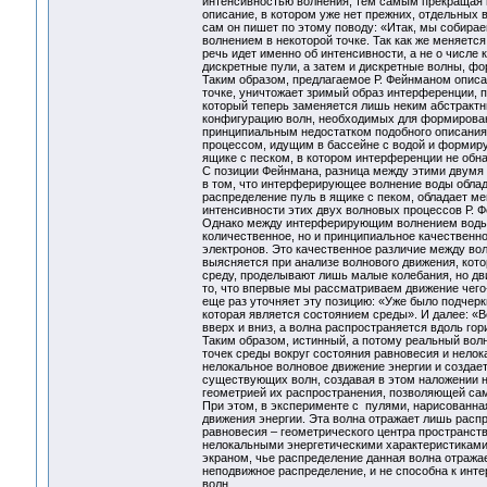
интенсивностью волнения, тем самым прекращая 
описание, в котором уже нет прежних, отдельны
сам он пишет по этому поводу: «Итак, мы собирае
волнением в некоторой точке. Так как же меняется
речь идет именно об интенсивности, а не о числе
дискретные пули, а затем и дискретные волны
Таким образом, предлагаемое Р. Фейнманом описа
точке, уничтожает зримый образ интерференции,
который теперь заменяется лишь неким абстракт
конфигурацию волн, необходимых для формирован
принципиальным недостатком подобного описания
процессом, идущим в бассейне с водой и формир
ящике с песком, в котором интерференции не обн
С позиции Фейнмана, разница между этими двумя 
в том, что интерферирующее волнение воды обла
распределение пуль в ящике с пеком, обладает м
интенсивности этих двух волновых процессов Р. Ф
Однако между интерферирующим волнением воды 
количественное, но и принципиальное качествен
электронов. Это качественное различие между во
выясняется при анализе волнового движения, кот
среду, проделывают лишь малые колебания, но дв
то, что впервые мы рассматриваем движение чего-
еще раз уточняет эту позицию: «Уже было подчерк
которая является состоянием среды». И далее: «
вверх и вниз, а волна распространяется вдоль гор
Таким образом, истинный, а потому реальный вол
точек среды вокруг состояния равновесия и нело
нелокальное волновое движение энергии и создает
существующих волн, создавая в этом наложении н
геометрией их распространения, позволяющей са
При этом, в эксперименте с пулями, нарисованна
движения энергии. Эта волна отражает лишь расп
равновесия – геометрического центра пространства
нелокальными энергетическими характеристиками 
экраном, чье распределение данная волна отража
неподвижное распределение, и не способна к инте
волн.