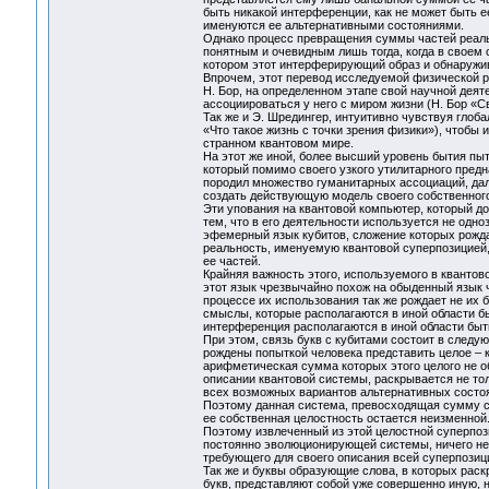
быть никакой интерференции, как не может быть е
именуются ее альтернативными состояниями.
Однако процесс превращения суммы частей реал
понятным и очевидным лишь тогда, когда в своем 
котором этот интерферирующий образ и обнаружи
Впрочем, этот перевод исследуемой физической р
Н. Бор, на определенном этапе свой научной деят
ассоциироваться у него с миром жизни (Н. Бор «Св
Так же и Э. Шредингер, интуитивно чувствуя глоб
«Что такое жизнь с точки зрения физики»), чтобы 
странном квантовом мире.
На этот же иной, более высший уровень бытия пы
который помимо своего узкого утилитарного пред
породил множество гуманитарных ассоциаций, дал
создать действующую модель своего собственног
Эти упования на квантовой компьютер, который д
тем, что в его деятельности используется не одно
эфемерный язык кубитов, сложение которых рожда
реальность, именуемую квантовой суперпозицией
ее частей.
Крайняя важность этого, используемого в квантов
этот язык чрезвычайно похож на обыденный язык 
процессе их использования так же рождает не их
смыслы, которые располагаются в иной области б
интерференция располагаются в иной области бы
При этом, связь букв с кубитами состоит в след
рождены попыткой человека представить целое – к
арифметическая сумма которых этого целого не об
описании квантовой системы, раскрывается не тол
всех возможных вариантов альтернативных состоя
Поэтому данная система, превосходящая сумму со
ее собственная целостность остается неизменной
Поэтому извлеченный из этой целостной суперпоз
постоянно эволюционирующей системы, ничего не 
требующего для своего описания всей суперпозиц
Так же и буквы образующие слова, в которых рас
букв, представляют собой уже совершенно иную, 