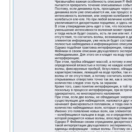
Чрезвычайно важная особенность описания Р. Фей
пытается превратить течение описываемых событи
Поэтому, если динамика пуль, проходящих через о
динамика волн уже описывается им, как процесс 
интенсивность волнения, или энергию колебания пр
колебаться еле-еле. Но при любой величине коле
увеличиваются дискретными порциями, и здесь нель
В этом утверждении речь идет о том, что посколь
уменьшение интенсивности волнения может привес
и тогда нельзя будет сказать, есть ли они или не
отсутствия, то сосчитать волны, возникающие в д
элементов информации, уже нельзя будет состави
полностью наблюдаема и информационно описуе
Однако подобная трактовка интерференции, говор
Фейнман в своем описании двухщелевого эксперим
наблюдаемыми. Для этого он и кладет на воду про
интерференцию.
При этом, пробка обладает массой, а потому и ине
определенной вязкостью и потому не каждое колеб
волны, фиксируемые пробкой, безусловно, облада
характеристиками, лежащей на воде пробки, так и
волны от ее отсутствия, а потому сосчитать кол
открываемых отверстиях точно так же, как в экс
количество следов этих пуль за экраном.
Кроме того, само понятие интерференции, в той тр
поскольку в процессе интерференции, при встреч
однократного, но многократного наложения.
При этом, если две волны, не обладающие энерги
существующие для наблюдателя, наложатся друг на
начинают фиксироваться поплавком, и тогда они п
количество наблюдаемых волн, которые и рождаю
Именно это появление новых волн, как элементов
– колеблющимся пальцем в воде, но и определяе
которой рождаются новые волны, впоследствии о
Однако Р. Фейнман своим отрицанием дискретнос
такой интерпретации двухщелевого эксперимента,
единицы информации - новые волны. Поэтому он и