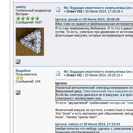
valeriy
Re: Будущее квантового компьютера (по
Глобальный модератор
«
Ответ #10 :
20 Июля 2014, 17:29:26 »
Ветеран
Цитата: pocak от 20 Июля 2014, 18:06:28
Сообщений: 4167
Мне тоже не нравится фейнмановская интерпрета
Я то сам приверженец Фейнмана. И то что я давал
путям. То-есть, электрон при движении от источн
флуктуации вакуума, которые интерферируя между
ВедиИже
Re: Будущее квантового компьютера (по
Пользователь
«
Ответ #11 :
20 Июля 2014, 19:25:13 »
Сообщений: 144
Цитата:
Нагретый металлический электрод непрерывно исп
Вакуумный диод.
Электрический ток в вакууме в
Если бы электрон двигался не в вакууме, а в про
электрона с молекулами газа.
То есть "двущелевой" срабатывает
иногда как "ла
Физический вакуум не пустота, а известные и по
Эти "поля" и есть материал для образовании звёз
пыль". Таковы "циклы перт".
Цитата: valeriy от 20 Июля 2014, 17:33:54
любая попытка что-нибудь сделать с электроном 
принципа неопределенности