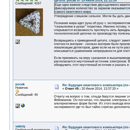
Цитата: pocak от 19 Июля 2014, 22:12:24
Сообщений: 4167
Еще одно важное следствие двухщелевого кванто
фиксируемое количество за экраном оказывается
самого квантового мира.
Утверждение слишком сильное. Могли бы дать да
Познание мира идет рука об руку с эксперименто
"скальпелем в руках" теоретика. Именно потому, 
открывается возможность протянуть нить Ариадны
технологической цепочке по производству полезны
Возвращаясь к приведенной цитате, следует замет
плотности материи - сколько материи было произве
локализации детекторов, даже если на ее пути ра
описывается уравнением непрерывности для плотн
Если принимать на веру сказанное в вышеприведен
располагается неучтенный источник электронов. В
обнаружить этот неучтенный источник и указать в
pocak
Re: Будущее квантового компьютера (по
Новичок
«
Ответ #5 :
20 Июля 2014, 13:37:20 »
Сообщений: 49
Ответу на вопрос о том, откуда берутся лишние э
Фейнманом. Он посчитал, что лишние электроны п
альтернативных форм бытия. Из этого вывода впо
эксперименте где-то был тайно спрятан дополните
valeriy
Re: Будущее квантового компьютера (по
Глобальный модератор