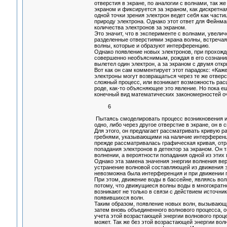
отверстия в экране, по аналогии с волнами, так ж
экраном и фиксируется за экраном, как дискретная 
одной точки зрения электрон ведет себя как части
природу электрона. Однако этот ответ для Фейнм
количества электронов за экраном.
Это значит, что в эксперименте с волнами, увели
разделенные отверстиями экрана волны, встречаяс
волны, которые и образуют интерференцию.
Однако появление новых электронов, при прохожд
совершенно необъяснимым, рождая в его сознании
вылетел один электрон, а за экраном с двумя отк
Вот как он сам комментирует этот парадокс: «Каж
электроны могут возвращаться через те же отверст
сложный процесс, или возникает возможность расщ
роде, как-то объясняющее это явление. Но пока е
конечный вид математических закономерностей оч
6
Пытаясь смоделировать процесс возникновения и
одно, либо через другое отверстие в экране, он 
Для этого, он предлагает рассматривать кривую 
гребнями, указывающими на наличие интерференци
прежде рассматривалась графическая кривая, от
попадания электронов в детектор за экраном. Он 
волнении, а вероятности попадания одной из этих
Однако эта замена значения энергии волнения вер
устранение волновой составляющей из движения 
невозможна была интерференция и при движении п
При этом, движение воды в бассейне, являясь во
потому, что движущиеся волны воды в многократно
возникают не только в связи с действием источник
появившихся волн.
Таким образом, появление новых волн, вызывающи
затем вновь объединенного волнового процесса, 
учета этой возрастающей энергии волнового проц
может. Так же без этой возрастающей энергии вол