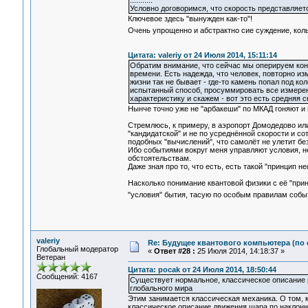
...........
Условно договоримся, что скорость представляетс
Ключевое здесь "вынужден как-то"!
Очень упрощенно и абстрактно сие суждение, кол
Цитата: valeriy от 24 Июля 2014, 15:11:14
Обратим внимание, что сейчас мы оперируем кон
времени. Есть надежда, что человек, повторно изм
жизни так не бывает - где-то камень попал под кол
испытанный способ, просуммировать все измерен
характеристику и скажем - вот это есть средняя 
Нынче точно уже не "арбакеши" по МКАД гоняют и 
Стремлюсь, к примеру, в аэропорт Домодедово или 
"кандидатской" и не по усреднённой скорости и со
подобных "вычислений", что самолёт не улетит бе
Ибо событиями вокруг меня управляют условия, н
обстоятельствам.
Даже зная про то, что есть, есть такой "принцип н
Насколько понимание квантовой физики с её "при
"условия" бытия, тасую по особым правилам события
valeriy
Re: Будущее квантового компьютера (по
Глобальный модератор
«
Ответ #28 :
25 Июля 2014, 14:18:37 »
Ветеран
Цитата: pocak от 24 Июля 2014, 18:50:44
Сообщений: 4167
Существует нормальное, классическое описание 
глобального мира
Этим занимается классическая механика. О том, 
классическое описание движения шара по наклонн