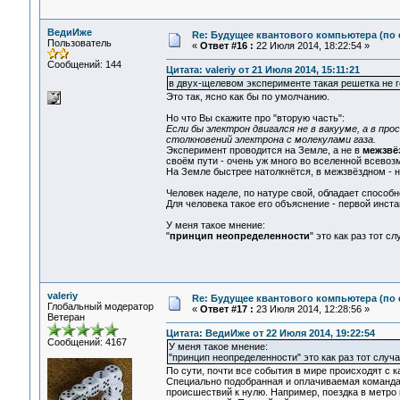
ВедиИже
Re: Будущее квантового компьютера (по
Пользователь
«
Ответ #16 :
22 Июля 2014, 18:22:54 »
Сообщений: 144
Цитата: valeriy от 21 Июля 2014, 15:11:21
в двух-щелевом эксперименте такая решетка не г
Это так, ясно как бы по умолчанию.
Но что Вы скажите про "вторую часть":
Если бы электрон двигался не в вакууме, а в пр
столкновений электрона с молекулами газа.
Эксперимент проводится на Земле, а не в
межзвё
своём пути - очень уж много во вселенной всевоз
На Земле быстрее натолкнётся, в межзвёздном - н
Человек наделе, по натуре свой, обладает способ
Для человека такое его объяснение - первой инста
У меня такое мнение:
"
принцип неопределенности
" это как раз тот с
valeriy
Re: Будущее квантового компьютера (по
Глобальный модератор
«
Ответ #17 :
23 Июля 2014, 12:28:56 »
Ветеран
Цитата: ВедиИже от 22 Июля 2014, 19:22:54
Сообщений: 4167
У меня такое мнение:
"принцип неопределенности" это как раз тот случа
По сути, почти все события в мире происходят с к
Специально подобранная и оплачиваемая команда
происшествий к нулю. Например, поездка в метро 