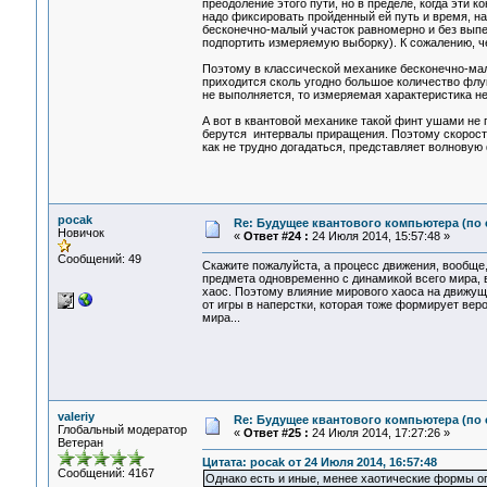
преодоление этого пути, но в пределе, когда эти 
надо фиксировать пройденный ей путь и время, на
бесконечно-малый участок равномерно и без выпе
подпортить измеряемую выборку). К сожалению, ч
Поэтому в классической механике бесконечно-ма
приходится сколь угодно большое количество флук
не выполняется, то измеряемая характеристика не
А вот в квантовой механике такой финт ушами не 
берутся интервалы приращения. Поэтому скорость т
как не трудно догадаться, представляет волновую 
pocak
Re: Будущее квантового компьютера (по
Новичок
«
Ответ #24 :
24 Июля 2014, 15:57:48 »
Сообщений: 49
Скажите пожалуйста, а процесс движения, вообще
предмета одновременно с динамикой всего мира, 
хаос. Поэтому влияние мирового хаоса на движущи
от игры в наперстки, которая тоже формирует ве
мира...
valeriy
Re: Будущее квантового компьютера (по
Глобальный модератор
«
Ответ #25 :
24 Июля 2014, 17:27:26 »
Ветеран
Цитата: pocak от 24 Июля 2014, 16:57:48
Сообщений: 4167
Однако есть и иные, менее хаотические формы оп