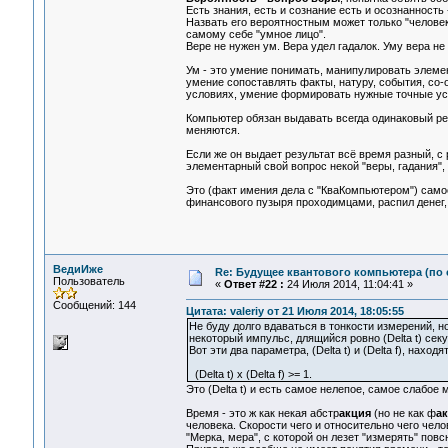
Есть знания, есть и сознание есть и осознанность 
Назвать его вероятностным может только "человек
самому себе "умное лицо".
Вере не нужен ум. Вера удел гадалок. Уму вера не
Ум - это умение понимать, манипулировать элеме
умение сопоставлять факты, натуру, события, со
условиях, умение формировать нужные точные усло
Компьютер обязан выдавать всегда одинаковый ре
меняются.
Если же он выдает результат всё время разный, с 
элементарный свой вопрос некой "веры, гадания", 
Это (факт имения дела с "КваКомпьютером") само
финансового пузыря проходимцами, распил денег,
ВедиИже
Re: Будущее квантового компьютера (по
Пользователь
«
Ответ #22 :
24 Июля 2014, 11:04:41 »
Сообщений: 144
Цитата: valeriy от 21 Июля 2014, 18:05:55
Не буду долго вдаваться в тонкости измерений, но
некоторый импульс, длящийся ровно (Delta t) секу
Вот эти два параметра, (Delta t) и (Delta f), нах
(Delta t) x (Delta f) >= 1.
Это (Delta t) и есть самое нелепое, самое слабое 
Время - это ж как некая абстр
акция
(но не как ф
ак
человека. Скорости чего и относительно чего челов
"Мерка, мера", с которой он лезет "измерять" повс