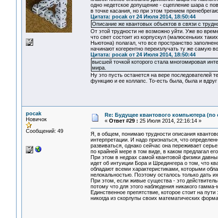
одно недетское допущение - сцепление шара с пов
в точке касания, но при этом трением пренебрегаю
Цитата: pocak от 24 Июля 2014, 18:50:44
Описание же квантовых объектов в связи с труд
От этой трудности не возможно уйти. Уже во време
что свет состоит из корпускул (малюсеньких таки
Ньютона) полагал, что все пространство заполнен
начинают когерентно переизлучать ту же самую во
Цитата: pocak от 24 Июля 2014, 18:50:44
высшей точкой которого стала многомировая инте
мира.
Ну это пусть останется на вере последователей т
функцию и ее коллапс. То-есть была, была и вдруг 
pocak
Re: Будущее квантового компьютера (по
Новичок
«
Ответ #29 :
25 Июля 2014, 22:16:14 »
Сообщений: 49
Я, в общем, понимаю трудности описания квантов
интерпретации. И надо признаться, что определе
развиваться, однако сейчас она переживает серь
по крайней мере в том виде, в каком предлагал его
При этом в недрах самой квантовой физики давны
идет об интуиции Бора и Шредингера о том, что 
обладают всеми характеристиками, которыми обла
нелокальностью. Поэтому осталось только дать и
При этом, если живые существа - это действител
потому что для этого наблюдения никакого гамма-
Единственное препятствие, которое стоит на пути 
никогда из скорлупы своих математических форма