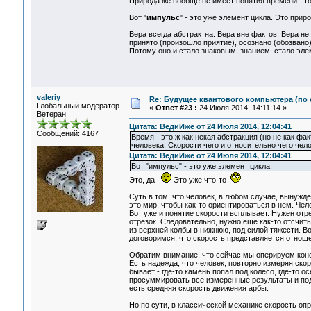
Природа же вообще не имеет понятия времени - то
Вот "
импульс
" - это уже элемент цикла. Это прир
Вера всегда абстрактна. Вера вне фактов. Вера не 
принято (произошло приятие), осознано (обозвано)
Потому оно и стало знаковым, знанием. стало эле
valeriy
Re: Будущее квантового компьютера (по
Глобальный модератор
«
Ответ #23 :
24 Июля 2014, 14:11:14 »
Ветеран
Цитата: ВедиИже от 24 Июля 2014, 12:04:41
Сообщений: 4167
Время - это ж как некая абстракция (но не как фа
человека. Скорости чего и относительно чего чело
Цитата: ВедиИже от 24 Июля 2014, 12:04:41
Вот "импульс" - это уже элемент цикла.
Это, да
Это уже что-то
Суть в том, что человек, в любом случае, вынужд
это мир, чтобы как-то ориентироваться в нем. Чел
Вот уже и понятие скорости всплывает. Нужен отре
отрезок. Следовательно, нужно еще как-то отсчи
из верхней колбы в нижнюю, под силой тяжести. В
договоримся, что скорость представляется отношен
Обратим внимание, что сейчас мы оперируем коне
Есть надежда, что человек, повторно измеряя скоро
бывает - где-то камень попал под колесо, где-то о
просуммировать все измеренные результаты и под
есть средняя скорость движения арбы.
Но по сути, в классической механике скорость оп