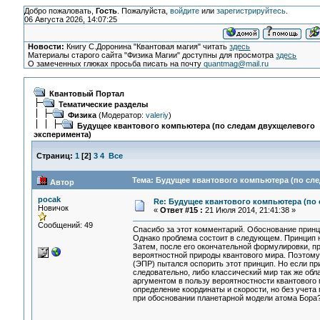
Добро пожаловать,
Гость
. Пожалуйста,
войдите
или
зарегистрируйтесь
.
06 Августа 2026, 14:07:25
Новости:
Книгу С.Доронина "Квантовая магия" читать
здесь
Материалы старого сайта "Физика Магии" доступны для просмотра
здесь
О замеченных глюках просьба писать на почту
quantmag@mail.ru
Квантовый Портал
Тематические разделы
Физика
(Модератор:
valeriy
)
Будущее квантового компьютера (по следам двухщелевого
эксперимента)
Страниц:
1
[
2
]
3
4
Все
Тема: Будущее квантового компьютера (по сле
Автор
pocak
Re: Будущее квантового компьютера (по
Новичок
«
Ответ #15 :
21 Июля 2014, 21:41:38 »
Сообщений: 49
Спасибо за этот комментарий. Обоснование принц
Однако проблема состоит в следующем. Принцип н
Затем, после его окончательной формулировки, п
вероятностной природы квантового мира. Поэтому
(ЭПР) пытался оспорить этот принцип. Но если пр
следовательно, либо классический мир так же обл
аргументом в пользу вероятностности квантового 
определение координаты и скорости, но без учета 
при обосновании планетарной модели атома Бор