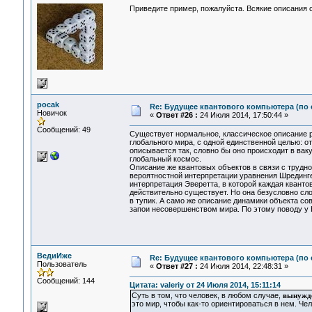
Приведите пример, пожалуйста. Всякие описания 
pocak
Re: Будущее квантового компьютера (по
Новичок
«
Ответ #26 :
24 Июля 2014, 17:50:44 »
Сообщений: 49
Существует нормальное, классическое описание р
глобального мира, с одной единственной целью: от
описывается так, словно бы оно происходит в вак
глобальный космос.
Описание же квантовых объектов в связи с трудн
вероятностной интерпретации уравнения Шрединге
интерпретация Эверетта, в которой каждая кванто
действительно существует. Но она безусловно сло
в тупик. А само же описание динамики объекта со
запои несовершенством мира. По этому поводу у К
ВедиИже
Re: Будущее квантового компьютера (по
Пользователь
«
Ответ #27 :
24 Июля 2014, 22:48:31 »
Сообщений: 144
Цитата: valeriy от 24 Июля 2014, 15:11:14
Суть в том, что человек, в любом случае,
вынужде
это мир, чтобы как-то ориентироваться в нем. Че