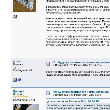
происшествий. По крайней мере, служащие метро 
В квантовом мире все немного сложнее. Сам факт
В результате такого измерения объект или отскаки
неизвестных направлениях.
Хотя в связи с миниатюризацией компьютерных вы
миниатюрного компьютера можно доверять. По это
случае вероятностных исходов не избежать. Но з
голосование сотням тысяч квантовых исходов. В 
электрону, прошедшему через щелевую решетку, а
В частности, интерференционный эффект от пучка 
столкновения электронов с атомами, составляющи
разряженностью. Впрочем, как и кинескоп ТВ - тр
катода, могут передать желаемое изображение на 
pocak
Re: Будущее квантового компьютера (по
Новичок
«
Ответ #18 :
23 Июля 2014, 20:34:15 »
Сообщений: 49
Вероятностный мир не имеет никакого смысла изуч
люди, объявляющие мир вероятностным, умывают р
Quangel
Re: Будущее квантового компьютера (по
Ветеран
«
Ответ #19 :
23 Июля 2014, 21:04:53 »
Сообщений: 7733
Цитата: pocak от 23 Июля 2014, 20:34:15
Вероятностный мир не имеет никакого смысла изу
люди, объявляющие мир вероятностным, умывают 