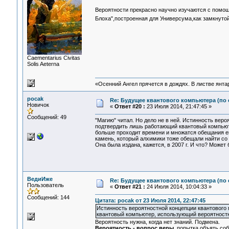
Вероятности прекрасно научно изучаются с помощ
Блоха",построенная для Универсума,как замкнуто
Сaementarius Civitas
Solis Aeterna
«Осенний Ангел прячется в дождях. В листве янтарн
pocak
Re: Будущее квантового компьютера (по
Новичок
«
Ответ #20 :
23 Июля 2014, 21:47:45 »
Сообщений: 49
"Магию" читал. Но дело не в ней. Истинность веро
подтвердить лишь работающий квантовый компьюте
больше проходит времени и множатся обещания е
камень, который алхимики тоже обещали найти со д
Она была издана, кажется, в 2007 г. И что? Може
ВедиИже
Re: Будущее квантового компьютера (по
Пользователь
«
Ответ #21 :
24 Июля 2014, 10:04:33 »
Сообщений: 144
Цитата: pocak от 23 Июля 2014, 22:47:45
Истинность вероятностной концепции квантового 
квантовый компьютер, использующий вероятностну
Вероятность нужна, когда нет знаний. Подмена.
Вероятность - вопрос веры
, попытка объять соб