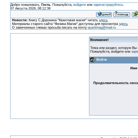
Добро пожаловать,
Гость
. Пожалуйста,
войдите
или
зарегистрируйтесь
.
07 Августа 2026, 08:12:38
Новости:
Книгу С.Доронина "Квантовая магия" читать
здесь
Материалы старого сайта "Физика Магии" доступны для просмотра
здесь
О замеченных глюках просьба писать на почту
quantmag@mail.ru
Внимание!
Тема или раздел, которую Вы 
Пожалуйста, войдите или
зар
Войти
Имя 
Продолжительность сесси