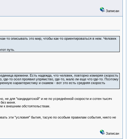
Записан
ак-то описывать это мир, чтобы как-то ориентироваться в нем. Человек
тот путь.
диница времени. Есть надежда, что человек, повторно измеряя скорость
о, где-то осел проявил упрямство, где-то, мало ли еще что где-то. Поэтому
енную характеристику и скажем - вот это есть средняя скорость
о, не для "кандидатской" и не по усреднённой скорости и сотен тысяч
 без меня.
ием к внешним обстоятельствам.
ать эти "условия" бытия, тасую по особым правилам события, никто не
Записан