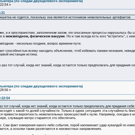
пьютера (по следам двухщелевого эксперимента)
22:54 »
:21
ешетка не годится, поскольку она является источником нежелательных артефактов.
уме, а в пространстве, заполненном газом, то описанные процессы нарушились бы и
не в
межзвёздном, физическом вакууме
. Но и там всегда есть кого "встретить", с 
вёздном - несколько позднее, вопрос времени-пути.
дает способностью всему находить объяснение, чтоб избежать паники незнания, неведе
ервой инстанции истина.
ак раз тот случай, когда нет знаний, когда остается только предполагать для придания с
пьютера (по следам двухщелевого эксперимента)
28:56 »
:22:54
з тот случай, когда нет знаний, когда остается только предполагать для придания себе
оисходят с какой-то долей случайности. Только в одних ситуациях эта случайность бл
я привести вероятность нежелательных происшествий к нулю. Например, поездка в ме
мере, служащие метро стараются это обеспечить.
. Сам факт измерения какого-либо события, порой напоминает удар кувалдой по измер
ется, а осколки также разлетаются в неизвестных направлениях.