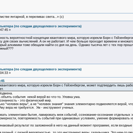
истве янтарной, в переливах света...» (c)
пьютера (по следам двухщелевого эксперимента)
47:45 »
инность вероятностной концепции квантового мира, которую изрекли Борн с Гейзенбер
 для своих вычислений. А он не работает. И чем больше проходит времени и множатс
ый алхимики тоже обещали найти со дня на день. Однако тысяча лет с тех пор прошло, 
ажный???
пьютера (по следам двухщелевого эксперимента)
04:33 »
:45
 квантового мира, которую изрекли Борн с Гейзенбергом, может подтвердить лишь р
ет.
Подмена.
а объять события некой верой во что-то. Уловка ума.
сознанность - это физический мир.
ко "человек веры", а не "человек знания" знания элементарно подменяются верой, чт
Уму вера не требуется. Ум - инструмент ученых.
вать элементами бытия, лавировать меж событий, сознование-осознание отдельных эл
омерности, повторяемость событий при одинаковых условиях, умение формировать нуж
инаковый результат по заложенной в него на данный момент программе, если входные
 разный, с разной вероятностью , то это инструмент веры, гадальшика. Это кем-то ре