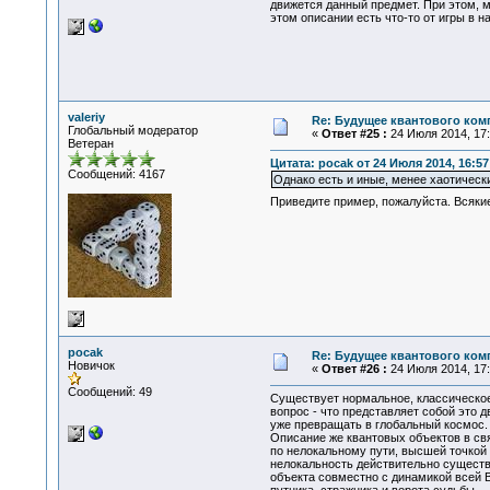
движется данный предмет. При этом, м
этом описании есть что-то от игры в 
valeriy
Re: Будущее квантового ком
Глобальный модератор
«
Ответ #25 :
24 Июля 2014, 17:
Ветеран
Цитата: pocak от 24 Июля 2014, 16:57
Сообщений: 4167
Однако есть и иные, менее хаотическ
Приведите пример, пожалуйста. Всяки
pocak
Re: Будущее квантового ком
Новичок
«
Ответ #26 :
24 Июля 2014, 17:
Сообщений: 49
Существует нормальное, классическое
вопрос - что представляет собой это д
уже превращать в глобальный космос.
Описание же квантовых объектов в св
по нелокальному пути, высшей точкой 
нелокальность действительно существу
объекта совместно с динамикой всей 