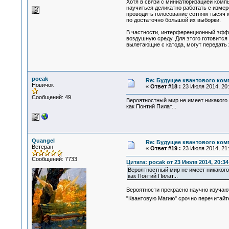
Хотя в связи с миниатюризацией комп
научиться деликатно работать с изме
проводить голосование сотням тысяч 
по достаточно большой их выборки.
В частности, интерференционный эффек
воздушную среду. Для этого готовится
вылетающие с катода, могут передать
pocak
Re: Будущее квантового ком
Новичок
«
Ответ #18 :
23 Июля 2014, 20:
Сообщений: 49
Вероятностный мир не имеет никакого
как Понтий Пилат...
Quangel
Re: Будущее квантового ком
Ветеран
«
Ответ #19 :
23 Июля 2014, 21:
Сообщений: 7733
Цитата: pocak от 23 Июля 2014, 20:34
Вероятностный мир не имеет никакого
как Понтий Пилат...
Вероятности прекрасно научно изучают
"Квантовую Магию" срочно перечитай