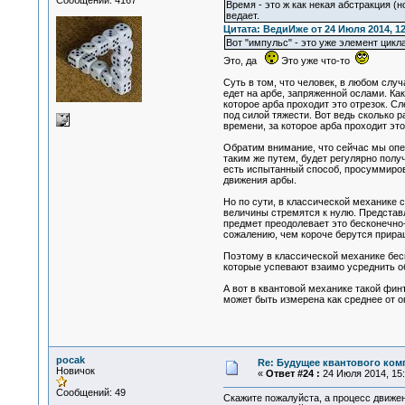
Сообщений: 4167
Время - это ж как некая абстракция (
ведает.
Цитата: ВедиИже от 24 Июля 2014, 12
Вот "импульс" - это уже элемент цикла
Это, да
Это уже что-то
Суть в том, что человек, в любом случ
едет на арбе, запряженной ослами. Как
которое арба проходит это отрезок. С
под силой тяжести. Вот ведь сколько 
времени, за которое арба проходит это
Обратим внимание, что сейчас мы опе
таким же путем, будет регулярно получа
есть испытанный способ, просуммирова
движения арбы.
Но по сути, в классической механике 
величины стремятся к нулю. Представл
предмет преодолевает это бесконечно
сожалению, чем короче берутся прира
Поэтому в классической механике бес
которые успевают взаимо усреднить об
А вот в квантовой механике такой фин
может быть измерена как среднее от опе
pocak
Re: Будущее квантового ком
Новичок
«
Ответ #24 :
24 Июля 2014, 15:
Сообщений: 49
Скажите пожалуйста, а процесс движе