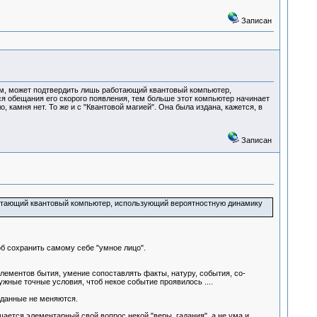
Записан
гом, может подтвердить лишь работающий квантовый компьютер,
я обещания его скорого появления, тем больше этот компьютер начинает
камня нет. То же и с "Квантовой магией". Она была издана, кажется, в
Записан
аботающий квантовый компьютер, использующий вероятностную динамику
об сохранить самому себе "умное лицо".
ементов бытия, умение сопоставлять факты, натуру, события, со-
ные точные условия, чтоб некое событие проявилось ....
 данные не меняются.
шается элементарный свой вопрос некой "веры, гадания", а не ума и