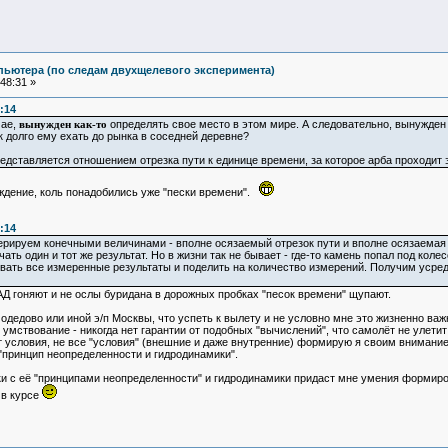
.
пьютера (по следам двухщелевого эксперимента)
48:31 »
:14
чае,
вынужден как-то
определять свое место в этом мире. А следовательно, вынужден к
к долго ему ехать до рынка в соседней деревне?
едставляется отношением отрезка пути к единице времени, за которое арба проходит э
ждение, коль понадобились уже "пески времени".
:14
рируем конечными величинами - вполне осязаемый отрезок пути и вполне осязаемая е
ать один и тот же результат. Но в жизни так не бывает - где-то камень попал под колес
ать все измеренные результаты и поделить на количество измерений. Получим усредн
Д гоняют и не ослы буридана в дорожных пробках "песок времени" щупают.
дедово или иной э/п Москвы, что успеть к вылету и не условно мне это жизненно важн
 умствование - никогда нет гарантии от подобных "вычислений", что самолёт не улетит
 условия, не все "условия" (внешние и даже внутренние) формирую я своим вниман
й "принцип неопределенности и гидродинамики".
и с её "принципами неопределенности" и гидродинамики придаст мне умения формиров
, в курсе