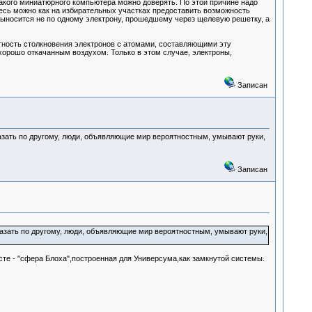
акого миниатюрного компьютера можно доверять. По этой причине надо
десь можно как на избирательных участках предоставить возможность
выносится не по одному электрону, прошедшему через щелевую решетку, а
ятность столкновения электронов с атомами, составляющими эту
 хорошо откачанным воздухом. Только в этом случае, электроны,
Записан
азать по другому, люди, объявляющие мир вероятностным, умывают руки,
Записан
казать по другому, люди, объявляющие мир вероятностным, умывают руки,
те - "сфера Блоха",построенная для Универсума,как замкнутой системы.