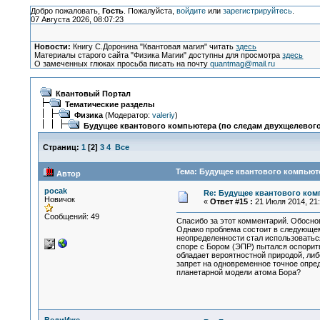
Добро пожаловать,
Гость
. Пожалуйста,
войдите
или
зарегистрируйтесь
.
07 Августа 2026, 08:07:23
Новости:
Книгу С.Доронина "Квантовая магия" читать
здесь
Материалы старого сайта "Физика Магии" доступны для просмотра
здесь
О замеченных глюках просьба писать на почту
quantmag@mail.ru
Квантовый Портал
Тематические разделы
Физика
(Модератор:
valeriy
)
Будущее квантового компьютера (по следам двухщелевого
Страниц:
1
[
2
]
3
4
Все
Тема: Будущее квантового компьюте
Автор
pocak
Re: Будущее квантового ком
Новичок
«
Ответ #15 :
21 Июля 2014, 21:
Сообщений: 49
Спасибо за этот комментарий. Обосно
Однако проблема состоит в следующем
неопределенности стал использоватьс
споре с Бором (ЭПР) пытался оспорить
обладает вероятностной природой, либ
запрет на одновременное точное опред
планетарной модели атома Бора?