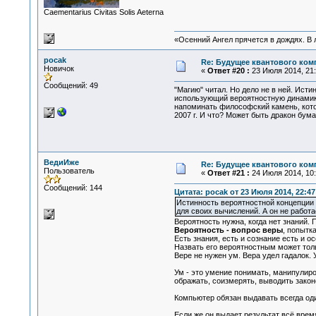
Сaementarius Civitas Solis Aeterna
«Осенний Ангел прячется в дождях. В л
pocak
Re: Будущее квантового ком
Новичок
«
Ответ #20 :
23 Июля 2014, 21:
Сообщений: 49
"Магию" читал. Но дело не в ней. Ист
использующий вероятностную динамику
напоминать философский камень, котор
2007 г. И что? Может быть дракон бум
ВедиИже
Re: Будущее квантового ком
Пользователь
«
Ответ #21 :
24 Июля 2014, 10:
Сообщений: 144
Цитата: pocak от 23 Июля 2014, 22:47
Истинность вероятностной концепции
для своих вычислений. А он не работа
Вероятность нужна, когда нет знаний. 
Вероятность - вопрос веры
, попытк
Есть знания, есть и сознание есть и о
Назвать его вероятностным может толь
Вере не нужен ум. Вера удел гадалок. 
Ум - это умение понимать, манипулиро
ображать, соизмерять, выводить закон
Компьютер обязан выдавать всегда од
Если же он выдает результат всё время