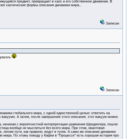
ижущийся предмет, превращает в хаос и его собственное движение. В
енее хаотические формы описания динамики мира...
Записан
длагать
Записан
намики глобального мира, с одной единственной целью: ответить на
в вакууме. А затем, после завершения этого описания, этот вакуум можно
а, начиная с вероятностной интерпретации уравнения Шредингера, пошли
стица вообще не мыслиться без всего мира. При этом, квантовая
легкие пути, как правило, ведут в тупик. А само же описание динамики
м мира. По этому поводу у Кафки в "Процессе" есть хорошая история про