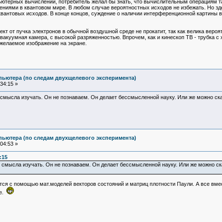
ьютерных вычислений, потребитель желал бы знать, что вычислительным операциям т
рениями в квантовом мире. В любом случае вероятностных исходов не избежать. Но з
квантовых исходов. В конце концов, суждение о наличии интерференционной картины 
т от пучка электронов в обычной воздушной среде не прокатит, так как велика веро
 вакуумная камера, с высокой разряженностью. Впрочем, как и кинескоп ТВ - трубка с
 желаемое изображение на экране.
пьютера (по следам двухщелевого эксперимента)
34:15 »
 смысла изучать. Он не познаваем. Он делает бессмысленной науку. Или же можно ск
пьютера (по следам двухщелевого эксперимента)
04:53 »
:15
 смысла изучать. Он не познаваем. Он делает бессмысленной науку. Или же можно с
ся с помощью мат.моделей векторов состояний и матриц плотности Паули. А все вмес
те.