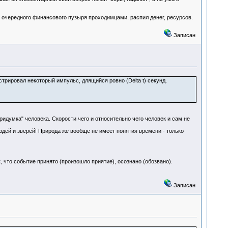
 очередного финансового пузыря проходимцами, распил денег, ресурсов.
Записан
истрировал некоторый импульс, длящийся ровно (Delta t) секунд.
ридумка" человека. Скорости чего и относительно чего человек и сам не
людей и зверей! Природа же вообще не имеет понятия времени - только
к, что событие принято (произошло приятие), осознано (обозвано).
Записан