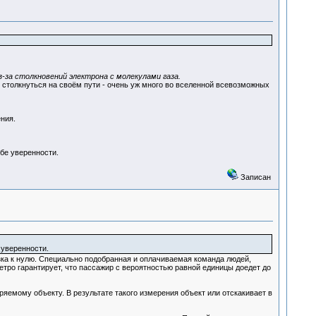
з-за столкновений электрона с молекулами газа.
кем столкнуться на своём пути - очень уж много во вселенной всевозможных
ния.
ебе уверенности.
Записан
 уверенности.
изка к нулю. Специально подобранная и оплачиваемая команда людей,
тро гарантирует, что пассажир с вероятностью равной единицы доедет до
яемому объекту. В результате такого измерения объект или отскакивает в