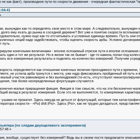
но не как факт), производное пути по скорости движения - очередная фантастическая "п
:04:41
.
ае, вынужден как-то определять свое место в этом мире. А следовательно, вынужден к
 долго ему ехать до рынка в соседней деревне? Вот уже и понятие скорости всплывает
ледовательно, нужно еще как-то отсчитывать и условные единицы времен. Пусть они 
различных опций надо задействовать, чтобы оценить скорость арбы. Условно договорим
т путь.
рируем конечными величинами - вполне осязаемый отрезок пути и вполне осязаемая е
ть один и тот же результат. Но в жизни так не бывает - где-то камень попал под колесо
ть все измеренные результаты и поделить на количество измерений. Получим усредне
скорость определяется как отношение конечных величин проходимого пути к времени, з
яете, не успела арба тронутся с места, уже надо фиксировать пройденный ей путь и 
-малый участок равномерно и без выпендрежей (те-есть, отсутствуют неконтролируем
щения, тем более неопределенные флуктуации случаются.
конечно-малые приращения фикция. Фикция в том смысле, что на эти бесконечно-мал
щий вклад в результат измерения. Если это не выполняется, то измеряемая характери
т ушами не прокатит. Здесь никуда не деться от флуктуаций, которые тем катастроф
ратора скорости - <Psi| d/dt |Psi>. Здесь |Psi>, как не трудно догадаться, представля
пьютера (по следам двухщелевого эксперимента)
57:48 »
ния, вообще, существует без измерений? Ведь вы в своем посте предлагаете описыва