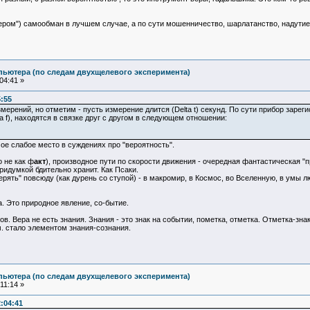
ером") самообман в лучшем случае, а по сути мошенничество, шарлатанство, надутие
пьютера (по следам двухщелевого эксперимента)
04:41 »
5:55
мерений, но отметим - пусть измерение длится (Delta t) секунд. По сути прибор зарег
lta f), находятся в связке друг с другом в следующем отношении:
амое слабое место в суждениях про "вероятность".
 не как ф
акт
), производное пути по скорости движения - очередная фантастическая "п
придумкой бдительно хранит. Как Псаки.
мерять" повсюду (как дурень со ступой) - в макромир, в Космос, во Вселенную, в умы 
а. Это природное явление, со-бытие.
ов. Вера не есть знания. Знания - это знак на событии, пометка, отметка. Отметка-зна
. стало элементом знания-сознания.
пьютера (по следам двухщелевого эксперимента)
11:14 »
:04:41