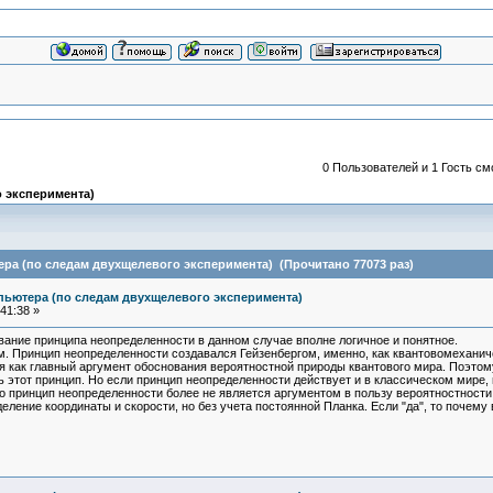
0 Пользователей и 1 Гость см
 эксперимента)
ра (по следам двухщелевого эксперимента) (Прочитано 77073 раз)
пьютера (по следам двухщелевого эксперимента)
41:38 »
вание принципа неопределенности в данном случае вполне логичное и понятное.
. Принцип неопределенности создавался Гейзенбергом, именно, как квантовомеханиче
я как главный аргумент обоснования вероятностной природы квантового мира. Поэтом
 этот принцип. Но если принцип неопределенности действует и в классическом мире, 
о принцип неопределенности более не является аргументом в пользу вероятностности 
еление координаты и скорости, но без учета постоянной Планка. Если "да", то почему