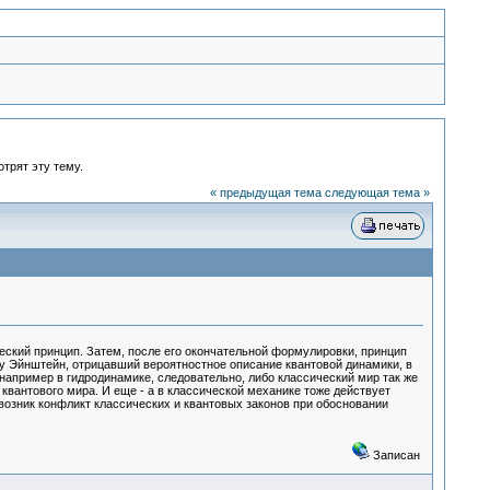
отрят эту тему.
« предыдущая тема
следующая тема »
ский принцип. Затем, после его окончательной формулировки, принцип
у Эйнштейн, отрицавший вероятностное описание квантовой динамики, в
например в гидродинамике, следовательно, либо классический мир так же
квантового мира. И еще - а в классической механике тоже действует
 возник конфликт классических и квантовых законов при обосновании
Записан