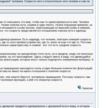
ридумка" человека. Скорости чего и относительно чего человек и сам не
ак-то описывать это мир, чтобы как-то ориентироваться в нем. Человек
. Нужен отрезок пути, скажем в один локоть. Нужно показание времени, за
отсчитываются сухим песком, перетекающим из верхней колбы в нижнюю,
ся, что скорость представляется отношением отрезка пути к единице
диница времени. Есть надежда, что человек, повторно измеряя скорость
, где-то осел проявил упрямство, где-то, мало ли еще что где-то. Поэтому
нную характеристику и скажем - вот это есть средняя скорость
атраченному на преодоление этого пути, но в пределе, когда эти конечные
время, на это прохождение. Здесь следует иметь в виду, что движущийся
ые флуктуации, которые могут сильно подпортить измеряемую выборку). К
ые приращения приходится сколь угодно большое количество флуктуаций,
стика не имеет ни какого отношения к понятию скорости.
ичнее, чем короче берутся интервалы приращения. Поэтому скорость там
ет волновую функцию, а d/dt это оператор скорости.
Записан
ть движение предмета одновременно с динамикой всего мира, в котором