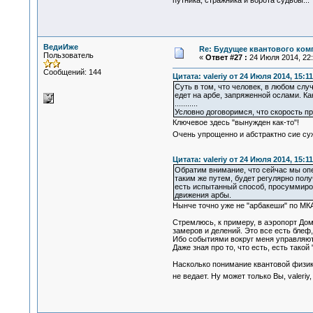
путника, стражника и ворота судьбы..
ВедиИже
Re: Будущее квантового ком
Пользователь
«
Ответ #27 :
24 Июля 2014, 22:
Сообщений: 144
Цитата: valeriy от 24 Июля 2014, 15:11
Суть в том, что человек, в любом слу
едет на арбе, запряженной ослами. Ка
...........
Условно договоримся, что скорость пр
Ключевое здесь "вынужден как-то"!
Очень упрощенно и абстрактно сие су
Цитата: valeriy от 24 Июля 2014, 15:11
Обратим внимание, что сейчас мы опе
таким же путем, будет регулярно получ
есть испытанный способ, просуммиров
движения арбы.
Нынче точно уже не "арбакеши" по МКА
Стремлюсь, к примеру, в аэропорт Домо
замеров и делений. Это все есть блеф,
Ибо событиями вокруг меня управляют
Даже зная про то, что есть, есть тако
Насколько понимание квантовой физик
не ведает. Ну может только Вы, valeriy