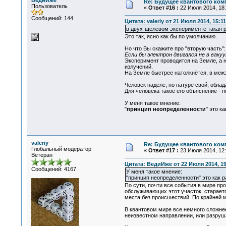
ВедиИже
Re: Будущее квантового ком
Пользователь
«
Ответ #16 :
22 Июля 2014, 18:
Сообщений: 144
Цитата: valeriy от 21 Июля 2014, 15:11
в двух-щелевом эксперименте такая р
Это так, ясно как бы по умолчанию.
Но что Вы скажите про "вторую часть":
Если бы электрон двигался не в ваку
Эксперимент проводится на Земле, а 
излучений.
На Земле быстрее натолкнётся, в межз
Человек наделе, по натуре свой, обла
Для человека такое его объяснение - п
У меня такое мнение:
"
принцип неопределенности
" это к
valeriy
Re: Будущее квантового ком
Глобальный модератор
«
Ответ #17 :
23 Июля 2014, 12:
Ветеран
Цитата: ВедиИже от 22 Июля 2014, 19
Сообщений: 4167
У меня такое мнение:
"принцип неопределенности" это как ра
По сути, почти все события в мире пр
обслуживающих этот участок, стараетс
места без происшествий. По крайней 
В квантовом мире все немного сложнее
неизвестном направлении, или разруша