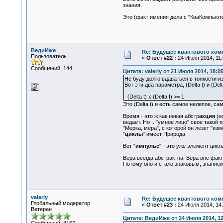
знания.
Это (факт имения дела с "КваКомпьют
ВедиИже
Re: Будущее квантового ком
Пользователь
«
Ответ #22 :
24 Июля 2014, 11:
Сообщений: 144
Цитата: valeriy от 21 Июля 2014, 18:0
Не буду долго вдаваться в тонкости из
Вот эти два параметра, (Delta t) и (De
(Delta t) x (Delta f) >= 1.
Это (Delta t) и есть самое нелепое, с
Время - это ж как некая абстр
акция
(но
ведает. Но .. "умное лицо" свое такой 
"Мерка, мера", с которой он лезет "из
"
циклы
" имеет Природа.
Вот "
импульс
" - это уже элемент цикл
Вера всегда абстрактна. Вера вне факт
Потому оно и стало знаковым, знанием
valeriy
Re: Будущее квантового ком
Глобальный модератор
«
Ответ #23 :
24 Июля 2014, 14:
Ветеран
Цитата: ВедиИже от 24 Июля 2014, 12