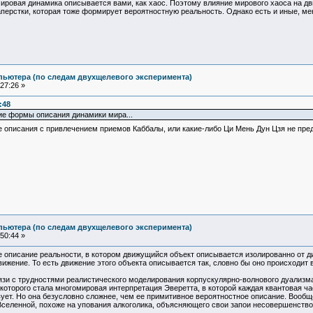
ировая динамика описывается вами, как хаос. Поэтому влияние мирового хаоса на дв
наперстки, которая тоже формирует вероятностную реальность. Однако есть и иные, м
пьютера (по следам двухщелевого эксперимента)
27:26 »
:48
ие формы описания динамики мира...
е описания с привлечением приемов Каббалы, или какие-либо Ци Мень Дун Цзя не пре
пьютера (по следам двухщелевого эксперимента)
50:44 »
 описание реальности, в котором движущийся объект описывается изолированно от ди
вижение. То есть движение этого объекта описывается так, словно бы оно происходит 
язи с трудностями реалистического моделирования корпускулярно-волнового дуализм
которого стала многомировая интерпретация Эверетта, в которой каждая квантовая ча
ет. Но она безусловно сложнее, чем ее примитивное вероятностное описание. Вообще, 
Вселенной, похоже на упования алкоголика, объясняющего свои запои несовершенство