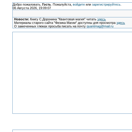
Добро пожаловать,
Гость
. Пожалуйста,
войдите
или
зарегистрируйтесь
.
06 Августа 2026, 19:09:07
Новости:
Книгу С.Доронина "Квантовая магия" читать
здесь
Материалы старого сайта "Физика Магии" доступны для просмотра
здесь
О замеченных глюках просьба писать на почту
quantmag@mail.ru