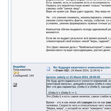
Есть знания, есть и сознание есть и осознанность 
Назвать его вероятностным может только "человек
самому себе "умное лицо".
Вере не нужен ум. Вера удел гадалок. Уму вера не
Ум - это умение понимать, манипулировать элеме
умение сопоставлять факты, натуру, события, со
условиях, умение формировать нужные точные усло
Компьютер обязан выдавать всегда одинаковый ре
меняются.
Если же он выдает результат всё время разный, с 
элементарный свой вопрос некой "веры, гадания", 
Это (факт имения дела с "КваКомпьютером") само
финансового пузыря проходимцами, распил денег,
ВедиИже
Re: Будущее квантового компьютера (по
Пользователь
«
Ответ #22 :
24 Июля 2014, 11:04:41 »
Сообщений: 144
Цитата: valeriy от 21 Июля 2014, 18:05:55
Не буду долго вдаваться в тонкости измерений, но
некоторый импульс, длящийся ровно (Delta t) секу
Вот эти два параметра, (Delta t) и (Delta f), нах
(Delta t) x (Delta f) >= 1.
Это (Delta t) и есть самое нелепое, самое слабое 
Время - это ж как некая абстр
акция
(но не как ф
ак
человека. Скорости чего и относительно чего челов
"Мерка, мера", с которой он лезет "измерять" повс