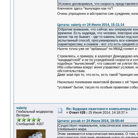
...........
Условно договоримся, что скорость представляетс
Ключевое здесь "вынужден как-то"!
Очень упрощенно и абстрактно сие суждение, кол
Цитата: valeriy от 24 Июля 2014, 15:11:14
Обратим внимание, что сейчас мы оперируем кон
времени. Есть надежда, что человек, повторно изм
жизни так не бывает - где-то камень попал под кол
испытанный способ, просуммировать все измерен
характеристику и скажем - вот это есть средняя 
Нынче точно уже не "арбакеши" по МКАД гоняют и 
Стремлюсь, к примеру, в аэропорт Домодедово или 
"кандидатской" и не по усреднённой скорости и со
подобных "вычислений", что самолёт не улетит бе
Ибо событиями вокруг меня управляют условия, н
обстоятельствам.
Даже зная про то, что есть, есть такой "принцип н
Насколько понимание квантовой физики с её "при
"условия" бытия, тасую по особым правилам события
valeriy
Re: Будущее квантового компьютера (по
Глобальный модератор
«
Ответ #28 :
25 Июля 2014, 14:18:37 »
Ветеран
Цитата: pocak от 24 Июля 2014, 18:50:44
Сообщений: 4167
Существует нормальное, классическое описание 
глобального мира
Этим занимается классическая механика. О том, 
классическое описание движения шара по наклонн