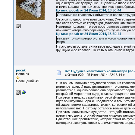
одно недетское допущение - сцепление шара с пов
в точке касания, но при этом трением пренебрегаю
Цитата: pocak от 24 Июля 2014, 18:50:44
Описание же квантовых объектов в связи с труд
От этой трудности не возможно уйти. Уже во време
что свет состоит из корпускул (малюсеньких таки
Ньютона) полагал, что все пространство заполнен
начинают когерентно переизлучать ту же самую во
Цитата: pocak от 24 Июля 2014, 18:50:44
высшей точкой которого стала многомировая инте
мира.
Ну это пусть останется на вере последователей т
функцию и ее коллапс. То-есть была, была и вдруг 
pocak
Re: Будущее квантового компьютера (по
Новичок
«
Ответ #29 :
25 Июля 2014, 22:16:14 »
Сообщений: 49
Я, в общем, понимаю трудности описания квантов
интерпретации. И надо признаться, что определе
развиваться, однако сейчас она переживает серь
по крайней мере в том виде, в каком предлагал его
При этом в недрах самой квантовой физики давны
идет об интуиции Бора и Шредингера о том, что 
обладают всеми характеристиками, которыми обла
нелокальностью. Поэтому осталось только дать и
При этом, если живые существа - это действител
потому что для этого наблюдения никакого гамма-
Единственное препятствие, которое стоит на пути 
никогда из скорлупы своих математических форма