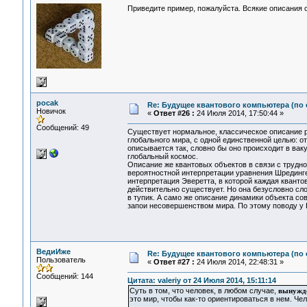
Приведите пример, пожалуйста. Всякие описания 
pocak
Re: Будущее квантового компьютера (по
Новичок
«
Ответ #26 :
24 Июля 2014, 17:50:44 »
Сообщений: 49
Существует нормальное, классическое описание р
глобального мира, с одной единственной целью: от
описывается так, словно бы оно происходит в вак
глобальный космос.
Описание же квантовых объектов в связи с трудн
вероятностной интерпретации уравнения Шрединге
интерпретация Эверетта, в которой каждая кванто
действительно существует. Но она безусловно сло
в тупик. А само же описание динамики объекта со
запои несовершенством мира. По этому поводу у К
ВедиИже
Re: Будущее квантового компьютера (по
Пользователь
«
Ответ #27 :
24 Июля 2014, 22:48:31 »
Сообщений: 144
Цитата: valeriy от 24 Июля 2014, 15:11:14
Суть в том, что человек, в любом случае,
вынужде
это мир, чтобы как-то ориентироваться в нем. Че