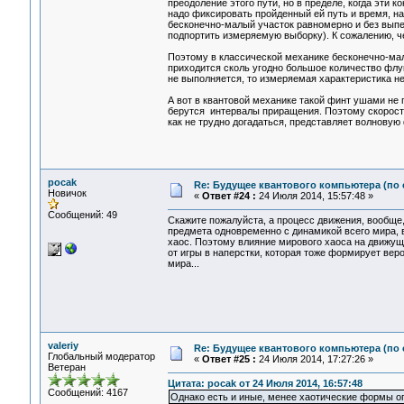
преодоление этого пути, но в пределе, когда эти 
надо фиксировать пройденный ей путь и время, на
бесконечно-малый участок равномерно и без выпе
подпортить измеряемую выборку). К сожалению, ч
Поэтому в классической механике бесконечно-ма
приходится сколь угодно большое количество флук
не выполняется, то измеряемая характеристика не
А вот в квантовой механике такой финт ушами не 
берутся интервалы приращения. Поэтому скорость т
как не трудно догадаться, представляет волновую 
pocak
Re: Будущее квантового компьютера (по
Новичок
«
Ответ #24 :
24 Июля 2014, 15:57:48 »
Сообщений: 49
Скажите пожалуйста, а процесс движения, вообще
предмета одновременно с динамикой всего мира, 
хаос. Поэтому влияние мирового хаоса на движущи
от игры в наперстки, которая тоже формирует ве
мира...
valeriy
Re: Будущее квантового компьютера (по
Глобальный модератор
«
Ответ #25 :
24 Июля 2014, 17:27:26 »
Ветеран
Цитата: pocak от 24 Июля 2014, 16:57:48
Сообщений: 4167
Однако есть и иные, менее хаотические формы оп