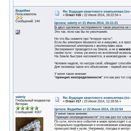
ВедиИже
Re: Будущее квантового компьютера (по
Пользователь
«
Ответ #16 :
22 Июля 2014, 18:22:54 »
Сообщений: 144
Цитата: valeriy от 21 Июля 2014, 15:11:21
в двух-щелевом эксперименте такая решетка не г
Это так, ясно как бы по умолчанию.
Но что Вы скажите про "вторую часть":
Если бы электрон двигался не в вакууме, а в пр
столкновений электрона с молекулами газа.
Эксперимент проводится на Земле, а не в
межзвё
своём пути - очень уж много во вселенной всевоз
На Земле быстрее натолкнётся, в межзвёздном - н
Человек наделе, по натуре свой, обладает способ
Для человека такое его объяснение - первой инста
У меня такое мнение:
"
принцип неопределенности
" это как раз тот с
valeriy
Re: Будущее квантового компьютера (по
Глобальный модератор
«
Ответ #17 :
23 Июля 2014, 12:28:56 »
Ветеран
Цитата: ВедиИже от 22 Июля 2014, 19:22:54
Сообщений: 4167
У меня такое мнение:
"принцип неопределенности" это как раз тот случа
По сути, почти все события в мире происходят с к
Специально подобранная и оплачиваемая команда
происшествий к нулю. Например, поездка в метро 