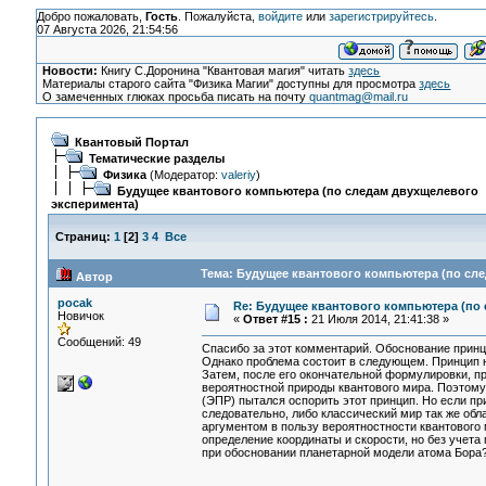
Добро пожаловать,
Гость
. Пожалуйста,
войдите
или
зарегистрируйтесь
.
07 Августа 2026, 21:54:56
Новости:
Книгу С.Доронина "Квантовая магия" читать
здесь
Материалы старого сайта "Физика Магии" доступны для просмотра
здесь
О замеченных глюках просьба писать на почту
quantmag@mail.ru
Квантовый Портал
Тематические разделы
Физика
(Модератор:
valeriy
)
Будущее квантового компьютера (по следам двухщелевого
эксперимента)
Страниц:
1
[
2
]
3
4
Все
Тема: Будущее квантового компьютера (по сле
Автор
pocak
Re: Будущее квантового компьютера (по
Новичок
«
Ответ #15 :
21 Июля 2014, 21:41:38 »
Сообщений: 49
Спасибо за этот комментарий. Обоснование принц
Однако проблема состоит в следующем. Принцип н
Затем, после его окончательной формулировки, п
вероятностной природы квантового мира. Поэтому
(ЭПР) пытался оспорить этот принцип. Но если пр
следовательно, либо классический мир так же обл
аргументом в пользу вероятностности квантового 
определение координаты и скорости, но без учета 
при обосновании планетарной модели атома Бор