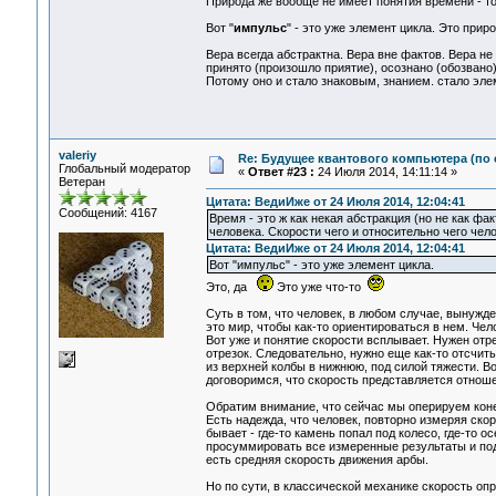
Природа же вообще не имеет понятия времени - то
Вот "
импульс
" - это уже элемент цикла. Это прир
Вера всегда абстрактна. Вера вне фактов. Вера не 
принято (произошло приятие), осознано (обозвано)
Потому оно и стало знаковым, знанием. стало эле
valeriy
Re: Будущее квантового компьютера (по
Глобальный модератор
«
Ответ #23 :
24 Июля 2014, 14:11:14 »
Ветеран
Цитата: ВедиИже от 24 Июля 2014, 12:04:41
Сообщений: 4167
Время - это ж как некая абстракция (но не как фа
человека. Скорости чего и относительно чего чело
Цитата: ВедиИже от 24 Июля 2014, 12:04:41
Вот "импульс" - это уже элемент цикла.
Это, да
Это уже что-то
Суть в том, что человек, в любом случае, вынужд
это мир, чтобы как-то ориентироваться в нем. Чел
Вот уже и понятие скорости всплывает. Нужен отре
отрезок. Следовательно, нужно еще как-то отсчи
из верхней колбы в нижнюю, под силой тяжести. В
договоримся, что скорость представляется отношен
Обратим внимание, что сейчас мы оперируем коне
Есть надежда, что человек, повторно измеряя скоро
бывает - где-то камень попал под колесо, где-то о
просуммировать все измеренные результаты и под
есть средняя скорость движения арбы.
Но по сути, в классической механике скорость оп