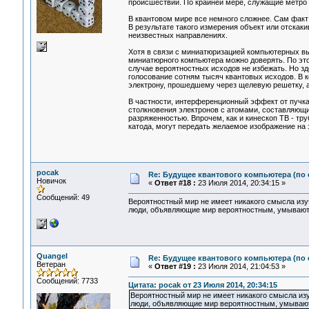
происшествий. По крайней мере, служащие метро 
В квантовом мире все немного сложнее. Сам факт
В результате такого измерения объект или отскаки
неизвестных направлениях.
Хотя в связи с миниатюризацией компьютерных вы
миниатюрного компьютера можно доверять. По это
случае вероятностных исходов не избежать. Но з
голосование сотням тысяч квантовых исходов. В 
электрону, прошедшему через щелевую решетку, а
В частности, интерференционный эффект от пучка 
столкновения электронов с атомами, составляющи
разряженностью. Впрочем, как и кинескоп ТВ - тр
катода, могут передать желаемое изображение на 
pocak
Re: Будущее квантового компьютера (по
Новичок
«
Ответ #18 :
23 Июля 2014, 20:34:15 »
Сообщений: 49
Вероятностный мир не имеет никакого смысла изуч
люди, объявляющие мир вероятностным, умывают р
Quangel
Re: Будущее квантового компьютера (по
Ветеран
«
Ответ #19 :
23 Июля 2014, 21:04:53 »
Сообщений: 7733
Цитата: pocak от 23 Июля 2014, 20:34:15
Вероятностный мир не имеет никакого смысла изу
люди, объявляющие мир вероятностным, умывают 