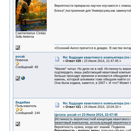
Вероятности прекрасно научно изучаются с помощ
Блоха",построенная для Универсума,как замкнуто
Сaementarius Civitas
Solis Aeterna
«Осенний Ангел прячется в дождях. В листве янтарн
pocak
Re: Будущее квантового компьютера (по
Новичок
«
Ответ #20 :
23 Июля 2014, 21:47:45 »
Сообщений: 49
"Магию" читал. Но дело не в ней. Истинность веро
подтвердить лишь работающий квантовый компьюте
больше проходит времени и множатся обещания е
камень, который алхимики тоже обещали найти со д
Она была издана, кажется, в 2007 г. И что? Може
ВедиИже
Re: Будущее квантового компьютера (по
Пользователь
«
Ответ #21 :
24 Июля 2014, 10:04:33 »
Сообщений: 144
Цитата: pocak от 23 Июля 2014, 22:47:45
Истинность вероятностной концепции квантового 
квантовый компьютер, использующий вероятностну
Вероятность нужна, когда нет знаний. Подмена.
Вероятность - вопрос веры
, попытка объять соб