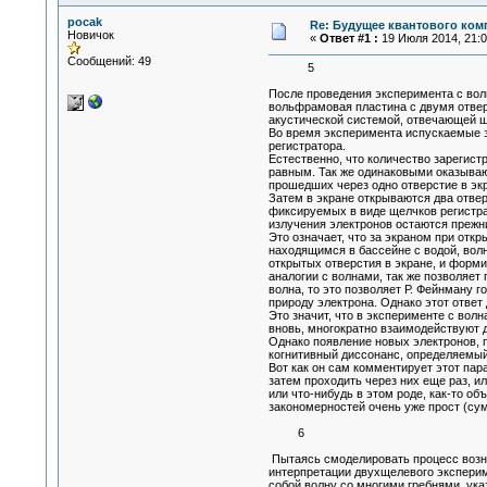
pocak
Re: Будущее квантового ком
Новичок
«
Ответ #1 :
19 Июля 2014, 21:0
Сообщений: 49
5
После проведения эксперимента с вол
вольфрамовая пластина с двумя отверс
акустической системой, отвечающей щ
Во время эксперимента испускаемые э
регистратора.
Естественно, что количество зарегис
равным. Так же одинаковыми оказывают
прошедших через одно отверстие в эк
Затем в экране открываются два отвер
фиксируемых в виде щелчков регистра
излучения электронов остаются прежн
Это означает, что за экраном при отк
находящимся в бассейне с водой, вол
открытых отверстия в экране, и форми
аналогии с волнами, так же позволяет
волна, то это позволяет Р. Фейнману г
природу электрона. Однако этот отве
Это значит, что в эксперименте с вол
вновь, многократно взаимодействуют д
Однако появление новых электронов, 
когнитивный диссонанс, определяемый 
Вот как он сам комментирует этот пар
затем проходить через них еще раз, и
или что-нибудь в этом роде, как-то о
закономерностей очень уже прост (сум
6
Пытаясь смоделировать процесс возник
интерпретации двухщелевого эксперим
собой волну со многими гребнями, ук