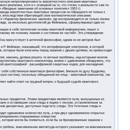
ическую непротиворечивость вероятностного описания квантовых
го реализма, хотя и с оговоркой на то, что «тезис о реальности сам по
 «Вводные замечания об основных понятиях» 1953 г).
рироды вероятностных квантовых процессов он обращался не только к
ии, впоследствии обретающей свое математическое описание.
е «Характер физических законов», где воспроизводится не только логика
ежде, за несколько десятилетий до Фейнмана, сформулировал один из
жащее в себе логические основы квантовой информатики, пишет о
такому же полному знанию о состоянии ее частей». Это утверждение
 Она присутствует в античной философии, одним из ее авторов был
и Р. Фейнман, показавший, что интерференция электронов, в которой
в, которые были излучены перед экраном с двумя щелями, но превосходит
ия, наконец, должна решить те вечные проблемы, над которыми многие
рспективы квантового компьютера, можно с удивлением обнаружить, что
ой криптографией - расшифровкой секретных кодов, для нахождения
уг себя собственную квантовую философию, близкую по духу буддизму,
скую систему, поскольку обещанный ею плод – квантовый компьютер, так
яет найти ответ на трудный вопрос о будущей судьбе квантового
альных предметов. Этими предметами являются пули, выпущенные из
ане и оставившие свои следы в ящике с песком, установленным за
аном дискретные, доступные подсчету следы. Эти точечные следы и
дит одинаковое количество пуль, а при двух одновременно открытых
е попеременно открываемые отверстия.
, которая могла бы появиться, если бы за бронированным экраном с
н гребень, максимальная амплитуда которого указывает на максимальное