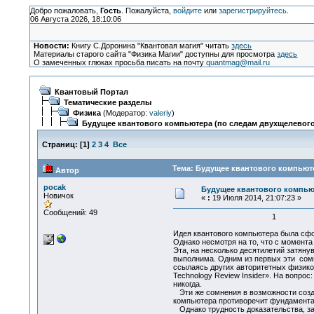
Добро пожаловать,
Гость
. Пожалуйста,
войдите
или
зарегистрируйтесь
.
06 Августа 2026, 18:10:06
Новости:
Книгу С.Доронина "Квантовая магия" читать
здесь
Материалы старого сайта "Физика Магии" доступны для просмотра
здесь
О замеченных глюках просьба писать на почту
quantmag@mail.ru
Квантовый Портал
Тематические разделы
Физика
(Модератор:
valeriy
)
Будущее квантового компьютера (по следам двухщелевого
Страниц:
[
1
]
2
3
4
Все
Тема: Будущее квантового компьюте
Автор
pocak
Будущее квантового компью
Новичок
«
:
19 Июля 2014, 21:07:23 »
Сообщений: 49
1
Идея квантового компьютера была сфо
Однако несмотря на то, что с момента
Эта, на несколько десятилетий затяну
выполнима. Одним из первых эти сомне
ссылаясь других авторитетных физиков
Technology Review Insider». На вопрос
никогда.
Эти же сомнения в возможности создан
компьютера противоречит фундаментал
Однако трудность доказательства, за 