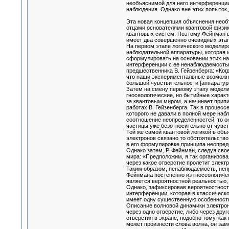
необъяснимой для него интерференции
наблюдения. Однако вне этих попыток
Эта новая концепция объяснения необ
отцами основателями квантовой физик
квантовых систем. Поэтому Фейнман в
имеет два совершенно очевидных эта
На первом этапе логического моделир
наблюдательной аппаратуры, которая и
сформулировать на основании этих на
интерференции с ее ненаблюдаемостью
предшественника В. Гейзенберга: «Ког
что наши экспериментальные возможно
большой чувствительности [аппаратур
Затем на смену первому этапу модели
гносеологические, но бытийные харак
за квантовым миром, а начинает прип
работах В. Гейзенберга. Так в проце
которого не давали в полной мере на
соотношение неопределенностей, то о
частицы уже безотносительно от чувс
Той же самой квантовой логикой в объ
электронов связано то обстоятельство
в его формулировке принципа неопред
Однако затем, Р. Фейнман, следуя св
мира: «Предположим, я так организова
через какое отверстие пролетит электр
Таким образом, ненаблюдаемость, неп
Фейнмана постепенно из гносеологиче
является вероятностной реальностью,
Однако, зафиксировав вероятностность
интерференции, которая в классическо
имеет одну существенную особенность 
Описание волновой динамики электроно
через одно отверстие, либо через друг
отверстия в экране, подобно тому, ка
может произнести слова волна, он зам