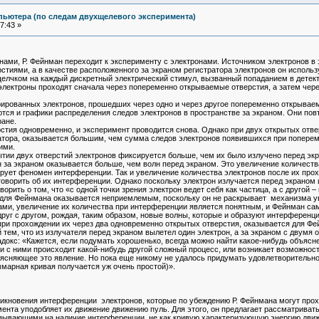
пьютера (по следам двухщелевого эксперимента)
7:43 »
нами, Р. Фейнман переходит к эксперименту с электронами. Источником электронов в
тиями, а в качестве расположенного за экраном регистратора электронов он использ
елчком на каждый дискретный электрический стимул, вызванный попаданием в детект
лектроны проходят сначала через попеременно открываемые отверстия, а затем чере
трированных электронов, прошедших через одно и через другое попеременно открывае
ся и графики распределения следов электронов в пространстве за экраном. Они повт
ране.
стия одновременно, и эксперимент проводится снова. Однако при двух открытых отвер
тора, оказывается большим, чем сумма следов электронов появившихся при попереме
ими.
рытии двух отверстий электронов фиксируется больше, чем их было излучено перед экр
н за экраном оказывается больше, чем волн перед экраном. Это увеличение количест
рует феномен интерференции. Так и увеличение количества электронов после их прох
 говорить об их интерференции. Однако поскольку электрон излучается перед экраном и
оворить о том, что «с одной точки зрения электрон ведет себя как частица, а с друго
т для Фейнмана оказывается неприемлемым, поскольку он не раскрывает механизма у
нами, увеличение их количества при интерференции является понятным, и Фейнман са
руг с другом, рождая, таким образом, новые волны, которые и образуют интерференц
при прохождении их через два одновременно открытых отверстия, оказывается для Ф
тем, что из излучателя перед экраном вылетел один электрон, а за экраном с двумя 
адокс: «Кажется, если подумать хорошенько, всегда можно найти какое-нибудь объясне
ли с ними происходит какой-нибудь другой сложный процесс, или возникает возможнос
бъясняющее это явление. Но пока еще никому не удалось придумать удовлетворительн
марная кривая получается уж очень простой)».
новения интерференции электронов, которые по убеждению Р. Фейнмана могут проходи
ента уподобляет их движение движению пуль. Для этого, он предлагает рассматриват
азывающими на наличие интерференции, не как кривую характеризующую энергию движ