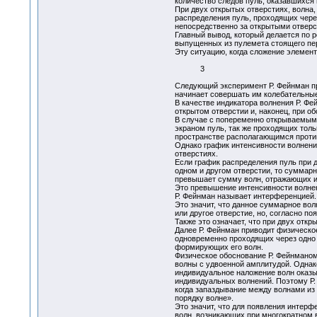
количество следов пуль, оказавшихся
При двух открытых отверстиях, волна
распределения пуль, проходящих чере
непосредственно за открытыми отверс
Главный вывод, который делается по р
выпущенных из пулемета стоящего пере
Эту ситуацию, когда сложение элеме
3
Следующий эксперимент Р. Фейнман пр
начинает совершать им колебательные
В качестве индикатора волнения Р. Фе
открытом отверстии и, наконец, при о
В случае с попеременно открываемыми
экраном пуль, так же проходящих толь
пространстве располагающимся против
Однако график интенсивности волнени
отверстиях.
Если график распределения пуль при 
одном и другом отверстии, то суммарн
превышает сумму волн, отражающих ин
Это превышение интенсивности волнен
Р. Фейнман называет интерференцией.
Это значит, что данное суммарное во
или другое отверстие, но, согласно 
Также это означает, что при двух отк
Далее Р. Фейнман приводит физическо
одновременно проходящих через одно 
формирующих его волн.
Физическое обоснование Р. Фейнманом 
волны с удвоенной амплитудой. Однак
индивидуальное наложение волн оказы
индивидуальных волнений. Поэтому Р.
когда запаздывание между волнами из 
порядку волне».
Это значит, что для появления интерф
волн, возникающих при многократном 