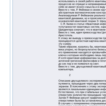
использовать в своей работе квантов
процессов не отрицал и непримиримый 
себе не имеет ясного смысла и в виду
Вместе с тем, Р. Фейнман в своем на
абстрактным математическим конструк
Анализируемая Р. Фейманом реальность
квантовой динамики, но и проясняетс
основателей квантовой теории Э. Шред
С.Я. Килин в статье «Квантовая инфо
«спутанности» квантовых систем, хара
Шредингера означает, что в квантово
Вместе с тем, идея превосходства Цел
Аристотель.
К этому же выводу о превосходстве Це
проецируется целостная картина кван
эту сумму.
Таким образом, казалось бы, квантов
века упорно, но безрезультатно били
его применение находится чрезвычайн
ключа к которым необходимо лишь пер
И хотя квантовая информатика за долг
античной греческой философии и гегел
до сих пор и не появился на свет.
Вместе с тем, двухщелевой квантовый 
компьютера.
2
Описание двухщелевого эксперимента
пулемета, прошедшие через два попер
экраном. В пояснениях к этому экспер
являются локальными единицами инфо
Естественно, что при стабильных усл
отверстиях количество прошедших чер
Затем Р. Фейнман рисует графический 
отверстиями была бы установлена доск
В случаях с попеременно открываемым