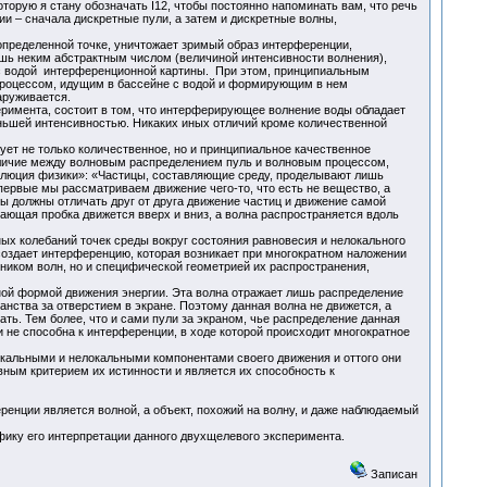
оторую я стану обозначать I12, чтобы постоянно напоминать вам, что речь
и – сначала дискретные пули, а затем и дискретные волны,
определенной точке, уничтожает зримый образ интерференции,
шь неким абстрактным числом (величиной интенсивности волнения),
с водой интерференционной картины. При этом, принципиальным
процессом, идущим в бассейне с водой и формирующим в нем
аруживается.
римента, состоит в том, что интерферирующее волнение воды обладает
ньшей интенсивностью. Никаких иных отличий кроме количественной
 не только количественное, но и принципиальное качественное
личие между волновым распределением пуль и волновым процессом,
волюция физики»: «Частицы, составляющие среду, проделывают лишь
первые мы рассматриваем движение чего-то, что есть не вещество, а
ы должны отличать друг от друга движение частиц и движение самой
ающая пробка движется вверх и вниз, а волна распространяется вдоль
ых колебаний точек среды вокруг состояния равновесия и нелокального
создает интерференцию, которая возникает при многократном наложении
чником волн, но и специфической геометрией их распространения,
ной формой движения энергии. Эта волна отражает лишь распределение
нства за отверстием в экране. Поэтому данная волна не движется, а
ть. Тем более, что и сами пули за экраном, чье распределение данная
 не способна к интерференции, в ходе которой происходит многократное
окальными и нелокальными компонентами своего движения и оттого они
ным критерием их истинности и является их способность к
ренции является волной, а объект, похожий на волну, и даже наблюдаемый
ифику его интерпретации данного двухщелевого эксперимента.
Записан