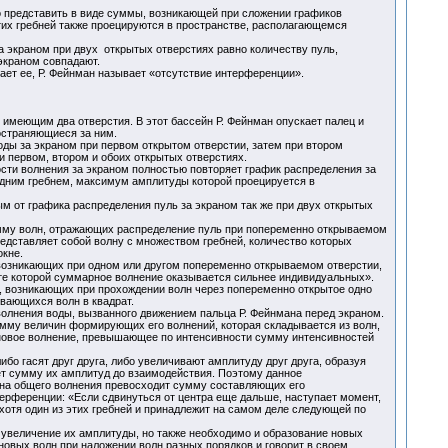
.
о представить в виде суммы, возникающей при сложении графиков
их гребней также проецируются в пространстве, располагающемся
за экраном при двух открытых отверстиях равно количеству пуль,
экраном совпадают.
ышает ее, Р. Фейнман называет «отсутствие интерференции».
имеющим два отверстия. В этот бассейн Р. Фейнман опускает палец и
остраняющиеся за ним.
оды за экраном при первом открытом отверстии, затем при втором
и первом, втором и обоих открытых отверстиях.
ости волнения за экраном полностью повторяет график распределения за
 одним гребнем, максимум амплитуды которой проецируется в
м от графика распределения пуль за экраном так же при двух открытых
умму волн, отражающих распределение пуль при попеременно открываемом
едставляет собой волну с множеством гребней, количество которых
кне.
возникающих при одном или другом попеременно открываемом отверстии,
ате которой суммарное волнение оказывается сильнее индивидуальных».
, возникающих при прохождении волн через попеременно открытое одно
вающихся волн в квадрат.
волнения воды, вызванного движением пальца Р. Фейнмана перед экраном.
мму величин формирующих его волнений, которая складывается из волн,
 новое волнение, превышающее по интенсивности сумму интенсивностей
о гасят друг друга, либо увеличивают амплитуду друг друга, образуя
т сумму их амплитуд до взаимодействия. Поэтому данное
ина общего волнения превосходит сумму составляющих его
ерференции: «Если сдвинуться от центра еще дальше, наступает момент,
 хотя один из этих гребней и принадлежит на самом деле следующей по
я увеличение их амплитуды, но также необходимо и образование новых
овых волн при наложении волн разных порядков и говорит в своем