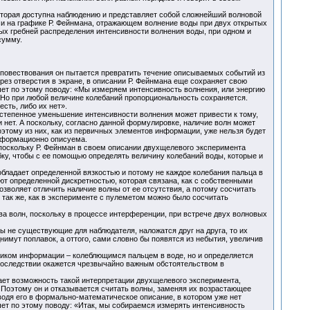
оторая доступна наблюдению и представляет собой сложнейший волновой
 на графике Р. Фейнмана, отражающем волнение воды при двух открытых
ных гребней распределения интенсивности волнения воды, при одном и
эту сумму.
 повествования он пытается превратить течение описываемых событий из
рез отверстия в экране, в описании Р. Фейнмана еще сохраняет свою
шет по этому поводу: «Мы измеряем интенсивность волнения, или энергию
е. Но при любой величине колебаний пропорциональность сохраняется.
сть, либо их нет».
остепенное уменьшение интенсивности волнения может привести к тому,
и нет. А поскольку, согласно данной формулировке, наличие волн может
этому из них, как из первичных элементов информации, уже нельзя будет
информационно описуема.
поскольку Р. Фейнман в своем описании двухщелевого эксперимента
бку, чтобы с ее помощью определять величину колебаний воды, которые и
 обладает определенной вязкостью и потому не каждое колебания пальца в
ают определенной дискретностью, которая связана, как с собственными
озволяет отличить наличие волны от ее отсутствия, а потому сосчитать
так же, как в эксперименте с пулеметом можно было сосчитать
тва волн, поскольку в процессе интерференции, при встрече двух волновых
ы не существующие для наблюдателя, наложатся друг на друга, то их
имут поплавок, а оттого, сами словно бы появятся из небытия, увеличив
чником информации – колеблющимся пальцем в воде, но и определяется
последствии окажется чрезвычайно важным обстоятельством в
ет возможность такой интерпретации двухщелевого эксперимента,
 Поэтому он и отказывается считать волны, заменяя их возрастающее
дя его в формально-математическое описание, в котором уже нет
т по этому поводу: «Итак, мы собираемся измерять интенсивность