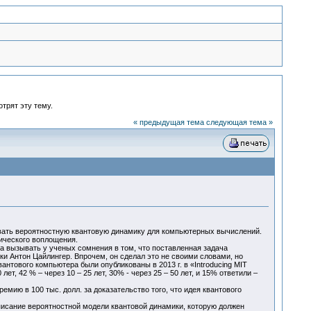
отрят эту тему.
« предыдущая тема
следующая тема »
овать вероятностную квантовую динамику для компьютерных вычислений.
тического воплощения.
а вызывать у ученых сомнения в том, что поставленная задача
и Антон Цайлингер. Впрочем, он сделал это не своими словами, но
тового компьютера были опубликованы в 2013 г. в «Introducing MIT
т, 42 % – через 10 – 25 лет, 30% - через 25 – 50 лет, и 15% ответили –
ию в 100 тыс. долл. за доказательство того, что идея квантового
писание вероятностной модели квантовой динамики, которую должен