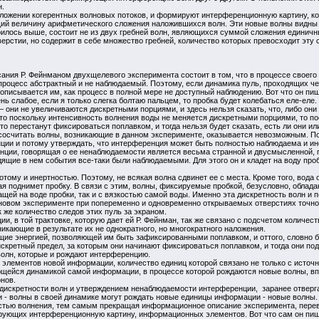
.
ложении когерентных волновых потоков, и формируют интерференционную картину, к
й величину арифметического сложения наложившихся волн. Эти новые волны видны и
орилось выше, состоит не из двух гребней волн, являющихся суммой сложения единич
верстии, но содержит в себе множество гребней, количество которых превосходит 
ания Р. Фейнманом двухщелевого эксперимента состоит в том, что в процессе своего
процесс абстрактный и не наблюдаемый. Поэтому, если динамика пуль, проходящих че
описывается им, как процесс в полной мере не доступный наблюдению. Вот что он пи
ень слабое, если я только слегка болтаю пальцем, то пробка будет колебаться еле-ел
они не увеличиваются дискретными порциями, и здесь нельзя сказать, что, либо они е
что поскольку интенсивность волнения воды не меняется дискретными порциями, то п
о перестанут фиксироваться поплавком, и тогда нельзя будет сказать, есть ли они ил
 сосчитать волны, возникающие в данном эксперименте, оказывается невозможным. По
нции и потому утверждать, что интерференция может быть полностью наблюдаема и 
нции, говорящая о ее ненаблюдаемости является весьма странной и двусмысленной, 
одящие в нем события все-таки были наблюдаемыми. Для этого он и кладет на воду про
отому и инертностью. Поэтому, не всякая волна сдвинет ее с места. Кроме того, вода
ая поднимет пробку. В связи с этим, волны, фиксируемые пробкой, безусловно, облад
ей на воде пробки, так и с вязкостью самой воды. Именно эта дискретность волн и п
новом эксперименте при попеременно и одновременно открываемых отверстиях точно 
 же количество следов этих пуль за экраном.
ии, в той трактовке, которую дает ей Р. Фейнман, так же связано с подсчетом количес
икающие в результате их не однократного, но многократного наложения.
щие энергией, позволяющей им быть зафиксированными поплавком, и оттого, словно б
кретный предел, за которым они начинают фиксироваться поплавком, и тогда они подн
олн, которые и рождают интерференцию.
к элементов новой информации, количество единиц которой связано не только с исто
ющейся динамикой самой информации, в процессе которой рождаются новые волны, в
нов.
дискретности волн и утверждением ненаблюдаемости интерференции, заранее отверга
 - волны в своей динамике могут рождать новые единицы информации - новые волны.
тью волнения, тем самым прекращая информационное описание эксперимента, перево
ующих интерференционную картину, информационных элементов. Вот что сам он пише