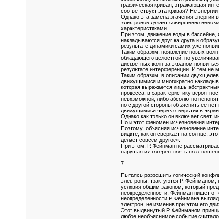
графическая кривая, отражающая инте
соответствует эта кривая? Не энергии
Однако эта замена значения энергии в
электронов делает совершенно невозм
характеристиками.
При этом, движение воды в бассейне,
накладываются друг на друга и образую
результате динамики самих уже появи
Таким образом, появление новых волн
обладающего целостной, но увеличива
дискретных волн за экраном появиться
результате интерференции. И тем не 
Таким образом, в описании двухщелев
движущимися и многократно накладыва
которая выражается лишь абстрактным 
процесса, в характеристику вероятнос
невозможной, либо абсолютно непонятн
но с другой стороны объяснить ее нет
движущимися через отверстия в экран
Однако как только он включает свет, 
Но и этот феномен исчезновения инте
Поэтому объясняя исчезновение интер
видите, как он сверкает на солнце, это
делает совсем другое».
При этом, Р. Фейнман не рассматривае
нарушая их когерентность по отношен
7
Пытаясь разрешить логический конфли
электроны, трактуются Р. Фейнманом, 
условия общим законом, который пред
неопределенности, Фейнман пишет о т
неопределенности Р. Фейнмана выгляд
электрон, не изменив при этом его дв
Этот выдвинутый Р. Фейнманом принцип
любое необъяснимое событие считалось