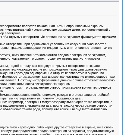
 эксперименте является накаленная нить, непроницаемым экраном –
ует чувствительный к электрическим зарядам детектор, соединенный с
ор электрона.
з оба отрытых отверстия. Их появление за экраном фиксируется щелками
мые отверстия, при одинаковых условиях их излучения оказывается
оряют график распределения следов пуль и интенсивности волн, так же
стиях, оказывается, что количество следов электронов за экраном,
нно открываемых то одном, то другом отверстии, хотя условия
аном, подобно тому, как при двух открытых отверстиях в экране,
ва волн, возникающее после их прохождения через два одновременно
ождения через два одновременно открытых отверстия в экране, по
 фиксируется за экраном, как дискретная частица, но интерферирует, как
й – как волна». Поэтому интерференция в данном случае отражает волновую
величения количества электронов за экраном.
м пишет о том, что разделенные отверстиями экрана волны, встречаясь
ию.
ейнмана совершенно необъяснимым, рождая в его сознании острейший
открытыми отверстиями их почему-то оказалось два...
ние: например, электроны могут возвращаться через те же отверстия, а
ть расщепления электрона на два, пролетающих через разные отверстия,
ое объяснение такого рода, потому что конечный вид математических
ть либо через одно, либо через другое отверстие в экране, он в своей
ь кривую распределения следов электронов за экраном, представляющую
ения электронных волн, подобно тому, как прежде рассматривалась