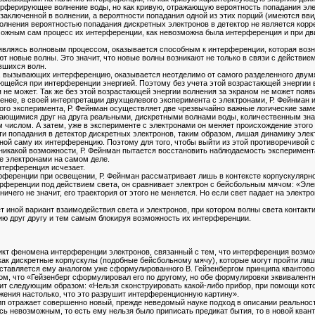
рферирующее волнение воды, но как кривую, отражающую вероятность попадания элект
 заключенной в волнении, а вероятности попадания одной из этих порций (имеются вви
олнения вероятностью попадания дискретных электронов в детектор не является корр
ожным сам процесс их интерференции, как невозможна была интерференция и при дви
 являясь волновым процессом, оказывается способным к интерференции, которая возн
т новые волны. Это значит, что новые волны возникают не только в связи с действием
вшихся волн.
, вызывающих интерференцию, оказывается неотделимо от самого разделенного двумя
ющейся при интерференции энергией. Поэтому без учета этой возрастающей энергии
 не может. Так же без этой возрастающей энергии волнения за экраном не может появ
менее, в своей интерпретации двухщелевого эксперимента с электронами, Р. Фейнма
ого эксперимента, Р. Фейнман осуществляет две чрезвычайно важные логические за
ющимися друг на друга реальными, дискретными волнами воды, количественным знач
числом. А затем, уже в эксперименте с электронами он меняет происхождение этого ч
ти попадания в детектор дискретных электронов, таким образом, лишая динамику эле
ой саму их интерференцию. Поэтому для того, чтобы выйти из этой противоречивой с
 никакой возможности, Р. Фейнман пытается восстановить наблюдаемость эксперимента
е электронами на самом деле.
интерференция исчезает.
рференции при освещении, Р. Фейнман рассматривает лишь в контексте корпускулярно
ференции под действием света, он сравнивает электрон с бейсбольным мячом: «Элек
 ничего не значит, его траектория от этого не меняется. Но если свет падает на электро
т иной вариант взаимодействия света и электронов, при котором волны света контак
ию друг другу и тем самым блокируя возможность их интерференции.
кт феномена интерференции электронов, связанный с тем, что интерференция возможн
как дискретные корпускулы (подобные бейсбольному мячу), которые могут пройти лиш
ставляется ему аналогом уже сформулированного В. Гейзенбергом принципа квантов
ом, что «Гейзенберг сформулировал его по другому, но обе формулировки эквивалент
ит следующим образом: «Нельзя сконструировать какой-либо прибор, при помощи кото
ижения настолько, что это разрушит интерференционную картину».
 отражает совершенно новый, прежде неведомый науке подход в описании реальности.
 невозможным, то есть ему нельзя было приписать предикат бытия, то в новой квант