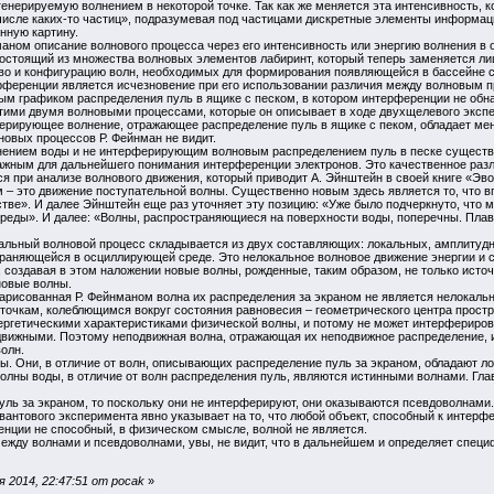
генерируемую волнением в некоторой точке. Так как же меняется эта интенсивность, к
 числе каких-то частиц», подразумевая под частицами дискретные элементы информаци
ионную картину.
аном описание волнового процесса через его интенсивность или энергию волнения в 
стоящий из множества волновых элементов лабиринт, который теперь заменяется ли
о и конфигурацию волн, необходимых для формирования появляющейся в бассейне 
рференции является исчезновение при его использовании различия между волновым 
ым графиком распределения пуль в ящике с песком, в котором интерференции не обн
тими двумя волновыми процессами, которые он описывает в ходе двухщелевого экспе
ерирующее волнение, отражающее распределение пуль в ящике с пеком, обладает ме
новых процессов Р. Фейнман не видит.
нием воды и не интерферирующим волновым распределением пуль в песке существует
ажным для дальнейшего понимания интерференции электронов. Это качественное раз
ся при анализе волнового движения, который приводит А. Эйнштейн в своей книге «Э
 – это движение поступательной волны. Существенно новым здесь является то, что в
ве». И далее Эйнштейн еще раз уточняет эту позицию: «Уже было подчеркнуто, что м
среды». И далее: «Волны, распространяющиеся на поверхности воды, поперечны. Плав
еальный волновой процесс складывается из двух составляющих: локальных, амплитудн
траняющейся в осциллирующей среде. Это нелокальное волновое движение энергии и 
 создавая в этом наложении новые волны, рожденные, таким образом, не только исто
овые волны.
нарисованная Р. Фейнманом волна их распределения за экраном не является нелокаль
очкам, колеблющимся вокруг состояния равновесия – геометрического центра простра
ергетическими характеристиками физической волны, и потому не может интерферирова
одвижными. Поэтому неподвижная волна, отражающая их неподвижное распределение, и
олн.
ы. Они, в отличие от волн, описывающих распределение пуль за экраном, обладают л
лны воды, в отличие от волн распределения пуль, являются истинными волнами. Глав
уль за экраном, то поскольку они не интерферируют, они оказываются псевдоволнами.
вантового эксперимента явно указывает на то, что любой объект, способный к интерфе
ренции не способный, в физическом смысле, волной не является.
между волнами и псевдоволнами, увы, не видит, что в дальнейшем и определяет спец
 2014, 22:47:51 от pocak
»