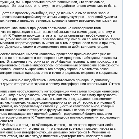
ующим, лишь при попытке его объяснения или, что то же самое,
ладает бытием просто потому, что оно действительно имеет место быть.
ащается в проблему бытийную, еще до Фейнмана была использована
чивости планетарной модели атома и корпускулярно – волновой дуализм
оих научных предшественников, которая в своем историческом развитии
даемость квантовых процессов связывалась с несовершенством
 что же происходит с квантовыми объектами на самом деле, а потому и
ий. Р. Фейнман проходит этот этап, когда связывает необъяснимость
ющего ее возникновение. Обосновывая эту мысль он ссылается на своего
азываются непротиворечивыми только в том случае, если можно принять,
е. Другими словами в эксперименте нельзя добиться сколь угодно
роблеме необъяснимости квантовых процессов приписываются уже не
больше не связывается с несовершенным процессом наблюдения человека
ик. Эта замена в истории квантовой физики первоначально произошла в
периментом с гамма-микроскопом, ограниченные оптические возможности
и несовершенства микроскопа было сформулировано математическое
котором нельзя одновременно и точно определить скорость и координаты
м, что именно с воздействием наблюдательного прибора на динамику
 другое отверстие в экране и потому интерференция не возникает. Оттого
 приписывая необъяснимость интерференции уже самой природе квантового
. Тогда я могу сказать, что даже включив свет, я не смогу предсказать,
и, либо в другом, но предсказать в каком именно, заранее невозможно».
 как и прежде, на заре формирования квантовой теории, в описании Р.
юдением, но определяемую самой сущностью квантового мира, который
счет шансов начинается уже с фундаментальных законов физики».
вновь возвращается к прежней, давней, традиционной форме описания
ассическое описание Р. Фейнманом процесса возникновения интерференции
мевается.
Фейнмана о том, что «Исходить из того, что электрон пролетает либо
предпосылке» - что означает, что электрон все-таки, проходит через два
своем описании интерферирующей динамики электронов Р. Фейнман не
ятельством, что амплитуда является характеристикой колебательного