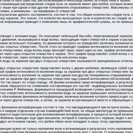
 в области пространства, располагающимся непосредственно за отверстием в экране
, отражающая распределение следов пуль за экраном имеет два гребня, которые можн
з экран при одном и при другом попеременно открываемых отверстиях. Максимумы эт
тиями, а минимумы - на периферии от отверстий.
езультатам данного эксперимента, состоит в том, что общее количество следов пуль 
д экраном. Это значит, что количество выпущенных пуль и количество их следов за 
нтов информации приводит к появлению лишь их арифметической суммы, но не прев
оводит с волнами воды. Он описывает небольшой бассейн, перегороженный экраном, 
 движения, вызывавшие в воде волны, проходящие через отверстия в экране и распр
йнман использует поплавок, по движению которого он определяет величину волнения в
боих отрытых отверстиях. После этого он приводит графики интенсивности волнения пр
 отверстиями, когда волны воды проходят лишь через одно из них, график интенсивн
ко через одно открытое отверстие в экране. Этот график представляет собой волну с
 отверстия, через которое прошли пули или волны воды.
я воды за экраном при двух открытых отверстиях оказывается принципиально отличны
двух открытых отверстиях представляет волну с двумя гребнями, являющую собой с
ый график интенсивности волнения воды за экраном при двух открытых отверстиях пр
тенсивность волнения за экраном при одном или другом попеременно открываемом о
ия за экраном при двух открытых отверстиях над суммой интенсивностей волнений, 
 Он так пишет по этому поводу: «В физике возможна такая интерференция, в результ
лнение образуется не сложением составляющих его частей - индивидуальных волнений
пояснениям Р. Фейнмана, формируется процедурой возведения суммы амплитуд наклады
рытых отверстиях интенсивность волнения воды за экраном превышает интенсивность 
е обоснование феномена интерференции, величина волнения которого превосходит су
и через другое отверстие, а затем, за экраном встречающихся вместе и образующих
феномена интерференции состоит в том, что накладывающиеся при встрече волны, либ
о в каждом отдельном случае взаимодействия волн, их общая амплитуда не превышае
вается недостаточным для возникновения интерференции, в процессе которой велич
 Фейнман приводит еще один механизм, который в совокупности с первым, ведет к инт
двух источников таково, что гребни обеих волн попадают в нашу точку одновременно,
еренции нужно не только наложение волн и возникающее в результате этого наложени
взаимодействии формирующих интерференцию волн друг с другом. О появлении этих н