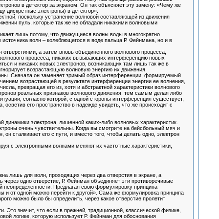
ронов в детектор за экраном. Он так объясняет эту замену: «Чему же
ду дискретные электроны) в детектор».
ектной, поскольку устранение волновой составляющей из движения
жении пуль, которые так же не обладали никакими волновыми
икает лишь потому, что движущиеся волны воды в многократно
 источника волн – колеблющегося в воде пальца Р. Фейнмана, но и в
 отверстиями, а затем вновь объединенного волнового процесса,
 волнового процесса, никаких вызывающих интерференцию новых
иться и никаких новых электронов, возникающих там лишь так же в
н игнорирует возрастающую волновую энергию их движения.
мены. Сначала он заменяет зримый образ интерференции, формируемый
ением возрастающей в результате интерференции энергии ее волнения,
исла, превращая его из, хотя и абстрактной характеристики волнового
ктронов реальных признаков волнового движения, тем самым делая либо
итуации, согласно которой, с одной стороны интерференция существует,
, осветив его пространство в надежде увидеть, что же происходит с
й динамики электрона, лишенной каких-либо волновых характеристик.
троны очень чувствительны. Когда вы смотрите на бейсбольный мяч и
н, он сталкивает его с пути, и вместо того, чтобы делать одно, электрон
тируя с электронными волнами меняют их частотные характеристики,
а лишь для волн, проходящих через два отверстия в экране, а
ь через одно отверстие, Р. Фейнман объединяет эти противоречивые
ой неопределенности. Предлагая свою формулировку принципа
ны и от одной можно перейти к другой». Сама же формулировка принципа
рого можно было бы определить, через какое отверстие пролетит
 Это значит, что если в прежней, традиционной, классической физике,
овой логике, которую использует Р. Фейнман для обоснования