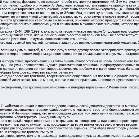
ый компьютер, формально не содержит в себе внутренних противоречий. Эту математ
противник подобного описания А. Эйнштейн, всегда настаивавший на принципе квантово
 своего «метафизического» значения носит лишь программный характер» (А. Эйнштейн
учном творчестве отчасти пошел по пути Эйнштейна, поскольку в своем осмыслении п
циям, но и к первичной физической реальности, которая лежит в основе всякой теор
 – это двухщелевой квантовый эксперимент, описание которого приводится в его книг
я специфика понятия «информация» в ее квантово-механическом значении, которое пр
ингер.
рмация» (УФН 169 (1999)), анализируя теоретическое наследие Э. Шредингера, содер
ктеризующейся тем, что «Полное знание о состоянии всей системы не соответствует 
м мире Целое больше суммы составляющих его частей.
ого над суммой его частей появилась задолго до возникновения квантовой механики.
лого над суммой частей, в анализе результатов двухщелевого эксперимента приходит 
тового мира, в своем информационном описании не складывается из суммы электроно
ая информатика, приблизившись к глубочайшим философским основам вселенского быт
сь лучшие умы человечества. Однако, рассматривая официально сформулированные пе
о далеко от решения вечных мировоззренческих проблем и ограниченно лишь банальн
ебрать большое количество вариантов чисел.
ие годы своего абстрактного, теоретического существования постепенно родила вокр
евской диалектике, тем не менее, она так и не превратилась в официальную философ
эксперимент, так досконально описанный и интерпретированный Р. Фейнманом, позвол
 Р. Фейнман начинает с воспроизведения классической динамики дискретных матери
еменно открываемые, а затем одновременно открытые отверстия в бронированном экр
именту Р. Фейнман пишет, что пули обладают дискретной энергией и оставляют за экр
рмации, характеризующими динамику пуль.
овиях стрельбы через попеременно открываемые отверстия за одинаковое время прохо
ез них пуль равно сумме пуль, прошедших за то же время через одно и через второ
образ распределения пуль в пространстве за экраном. Этот образ имеет форму волны
а, в которой застревали бы пули.
и отверстиями, волна, отражающая распределения пуль за экраном имеет только оди