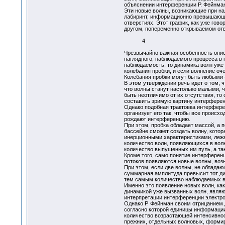
объяснении интерференции Р. Фейнман
Эти новые волны, возникающие при на
лабиринт, информационно превышающи
отверстиях. Этот график, как уже гов
другом, попеременно открываемом от
4
Чрезвычайно важная особенность опис
наглядного, наблюдаемого процесса в 
наблюдаемость, то динамика волн уже 
колебания пробки, и если волнение оч
Колебания пробки могут быть любыми – 
В этом утверждении речь идет о том, 
что волны станут настолько малыми, чт
быть неотличимо от их отсутствия, то
составить зримую картину интерфере
Однако подобная трактовка интерфере
организует его так, чтобы все происх
рождают интерференцию.
При этом, пробка обладает массой, а п
бассейне сможет создать волну, котор
инерционными характеристиками, лежащ
количество волн, появляющихся в вол
количество выпущенных им пуль, а так
Кроме того, само понятие интерференц
потоков появляются новые волны, возн
При этом, если две волны, не обладаю
суммарная амплитуда превысит тот дис
тем самым количество наблюдаемых в
Именно это появление новых волн, ка
динамикой уже вызванных волн, явля
интерпретации интерференции электро
Однако Р. Фейнман своим отрицанием 
согласно которой единицы информации
количество возрастающей интенсивнос
прежних, отдельных волновых, формир