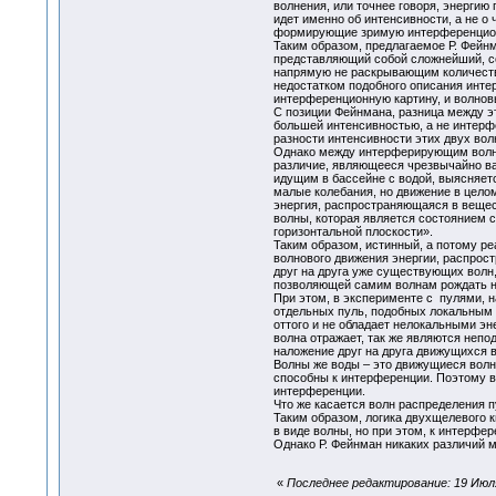
волнения, или точнее говоря, энергию 
идет именно об интенсивности, а не о
формирующие зримую интерференц
Таким образом, предлагаемое Р. Фейнм
представляющий собой сложнейший, со
напрямую не раскрывающим количеств
недостатком подобного описания инте
интерференционную картину, и волнов
С позиции Фейнмана, разница между э
большей интенсивностью, а не интерф
разности интенсивности этих двух вол
Однако между интерферирующим волне
различие, являющееся чрезвычайно в
идущим в бассейне с водой, выясняет
малые колебания, но движение в целом
энергия, распространяющаяся в вещест
волны, которая является состоянием 
горизонтальной плоскости».
Таким образом, истинный, а потому р
волнового движения энергии, распрос
друг на друга уже существующих волн,
позволяющей самим волнам рождать н
При этом, в эксперименте с пулями, 
отдельных пуль, подобных локальным т
оттого и не обладает нелокальными эн
волна отражает, так же являются неп
наложение друг на друга движущихся в
Волны же воды – это движущиеся волн
способны к интерференции. Поэтому во
интерференции.
Что же касается волн распределения п
Таким образом, логика двухщелевого к
в виде волны, но при этом, к интерфе
Однако Р. Фейнман никаких различий 
«
Последнее редактирование: 19 Июля