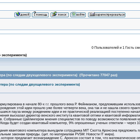
0 Пользователей и 1 Гость см
 эксперимента)
ра (по следам двухщелевого эксперимента) (Прочитано 77047 раз)
тера (по следам двухщелевого эксперимента)
рмулирована в начале 80-х г.г. прошлого века Р. Фейнманом, предложившим использ
 рождения этой идеи прошло уже более четверти века, она так и не нашла своего прак
вшаяся пауза между рождением идеи и ее практической реализацией постепенно начал
ния высказал директор венского института квантовой оптики и квантовой информатик
. Собранные Цайлингером мнения специалистов по поводу возможности появления кван
: Когда будет создан квантовый компьютер, 9% опрошенных ученых ответили – через 10 ле
ия квантового компьютера вынудили сотрудника MIT Скотта Аронсона предложить прем
ьным законам природы. (цит. по материалам PVSM: Новости IT мира).
которое предлагает вознаграждение С. Аронсон состоит в том, что математическое о