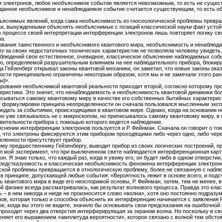
 электронов, любое необъяснимое событие является невозможным, то есть не существ
 данное необъяснимое и ненаблюдаемое событие считается существующим, то есть об
ъяснимых явлений, когда сама необъяснимость из гносеологической проблемы превр
и, вынужденными объяснять необъяснимые с позиций классической науки факт устой
 процессе своей интерпретации интерференции электронов лишь повторяет логику св
па.
ования таинственного и необъяснимого квантового мира, необъяснимость и ненаблю
з-за своих недостаточных технических характеристик не позволяла человеку увидеть,
блюдений свое естественное, очевидное, классическое объяснение наблюдаемых событ
, определяемой разрушительным влиянием на нее наблюдательного прибора, блокиру
да Гейзенберг открывал законы квантовой механики, он заметил, что новые законы ок
сти принципиально ограничены некоторым образом, хотя мы и не замечали этого ране
ы]».
рования необъяснимой квантовой реальности приходит второй, согласно которому п
теристики. Это значит, что ненаблюдаемость и необъяснимость квантовой динамики 
исываться самому квантовому миру в качестве его собственных бытийных характерист
ссе формулировки принципа неопределенности он сначала пользовался мысленным экс
блюдать за событиями, происходящими в квантовом мире. Однако, когда на основани
но уже связывалось не с микроскопом, но приписывалось самому квантовому миру, в 
твительности прибора с помощью которого ведется наблюдение.
яснении интерференции электронов пользуется и Р. Фейнман. Сначала он говорит о то
, что электроны фиксируются этим прибором проходящими либо через одно, либо через
еленности присутствует прибор.
оему предшественнику Гейзенбергу, выводит прибор из своих логических построений,
л мой эксперимент, что при выключенном свете наблюдается интерференционная картина
он. Я знаю только, что каждый раз, когда я увижу его, он будет либо в одном отверсти
редстказуемость и классическая необъяснимость феномена интерференции электронов,
ской проблемы превращается в отнологическую проблему, более не связанную с набл
 в принципе, допускающей любые события: «Вероятность лежит в основе всего, и под
 квантового мира в виде его неоспоримой основы, Р. Фейнман, затем, тем не менее, 
й физике всегда рассматривалась, как результат волнового процесса. Правда это кл
– в нем никогда и нигде не произносится слово «волна», хотя оно постоянно подразу
в, которая только и способна объяснить их интерференцию начинается с заявления Р. 
ое, когда вы этого не видите, значило бы основывать свои предсказания на ошибочной 
к проходит через два отверстия интерферирующая за экраном волна. Но поскольку в 
еняет его выражением «амплитуда вероятности», которое связано с волной тем обсто