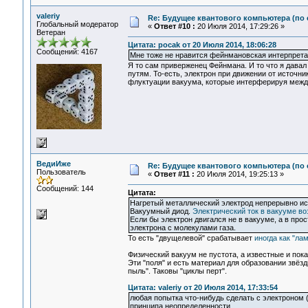
valeriy
Re: Будущее квантового компьютера (по
Глобальный модератор
«
Ответ #10 :
20 Июля 2014, 17:29:26 »
Ветеран
Цитата: pocak от 20 Июля 2014, 18:06:28
Сообщений: 4167
Мне тоже не нравится фейнмановская интерпрета
Я то сам приверженец Фейнмана. И то что я давал
путям. То-есть, электрон при движении от источн
флуктуации вакуума, которые интерферируя между
ВедиИже
Re: Будущее квантового компьютера (по
Пользователь
«
Ответ #11 :
20 Июля 2014, 19:25:13 »
Сообщений: 144
Цитата:
Нагретый металлический электрод непрерывно исп
Вакуумный диод.
Электрический ток в вакууме в
Если бы электрон двигался не в вакууме, а в про
электрона с молекулами газа.
То есть "двущелевой" срабатывает
иногда как "ла
Физический вакуум не пустота, а известные и по
Эти "поля" и есть материал для образовании звёз
пыль". Таковы "циклы перт".
Цитата: valeriy от 20 Июля 2014, 17:33:54
любая попытка что-нибудь сделать с электроном 
принципа неопределенности