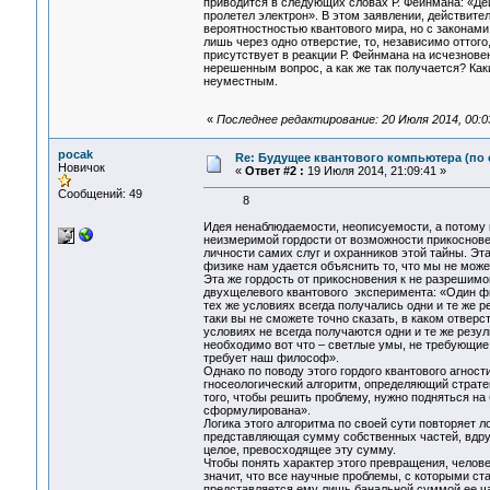
приводится в следующих словах Р. Фейнмана: «Де
пролетел электрон». В этом заявлении, действите
вероятностностью квантового мира, но с законами
лишь через одно отверстие, то, независимо оттого
присутствует в реакции Р. Фейнмана на исчезнове
нерешенным вопрос, а как же так получается? Как
неуместным.
«
Последнее редактирование: 20 Июля 2014, 00:0
pocak
Re: Будущее квантового компьютера (по
Новичок
«
Ответ #2 :
19 Июля 2014, 21:09:41 »
Сообщений: 49
8
Идея ненаблюдаемости, неописуемости, а потому 
неизмеримой гордости от возможности прикоснове
личности самих слуг и охранников этой тайны. Эта
физике нам удается объяснить то, что мы не може
Эта же гордость от прикосновения к не разрешимо
двухщелевого квантового эксперимента: «Один фи
тех же условиях всегда получались одни и те же р
таки вы не сможете точно сказать, в каком отверст
условиях не всегда получаются одни и те же резу
необходимо вот что – светлые умы, не требующие 
требует наш философ».
Однако по поводу этого гордого квантового агнос
гносеологический алгоритм, определяющий страте
того, чтобы решить проблему, нужно подняться на
сформулирована».
Логика этого алгоритма по своей сути повторяет 
представляющая сумму собственных частей, вдруг
целое, превосходящее эту сумму.
Чтобы понять характер этого превращения, челове
значит, что все научные проблемы, с которыми ста
представляется ему лишь банальной суммой ее час