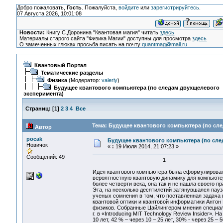
Добро пожаловать,
Гость
. Пожалуйста,
войдите
или
зарегистрируйтесь
.
07 Августа 2026, 10:01:08
Новости:
Книгу С.Доронина "Квантовая магия" читать
здесь
Материалы старого сайта "Физика Магии" доступны для просмотра
здесь
О замеченных глюках просьба писать на почту
quantmag@mail.ru
Квантовый Портал
Тематические разделы
Физика
(Модератор:
valeriy
)
Будущее квантового компьютера (по следам двухщелевого
эксперимента)
Страниц:
[
1
]
2
3
4
Все
Тема: Будущее квантового компьютера (по сле
Автор
pocak
Будущее квантового компьютера (по сле
Новичок
«
:
19 Июля 2014, 21:07:23 »
Сообщений: 49
1
Идея квантового компьютера была сформулирована
вероятностную квантовую динамику для компьютер
более четверти века, она так и не нашла своего п
Эта, на несколько десятилетий затянувшаяся пау
ученых сомнения в том, что поставленная задача
квантовой оптики и квантовой информатики Антон 
физиков. Собранные Цайлингером мнения специал
г. в «Introducing MIT Technology Review Insider».
10 лет, 42 % – через 10 – 25 лет, 30% - через 25 – 