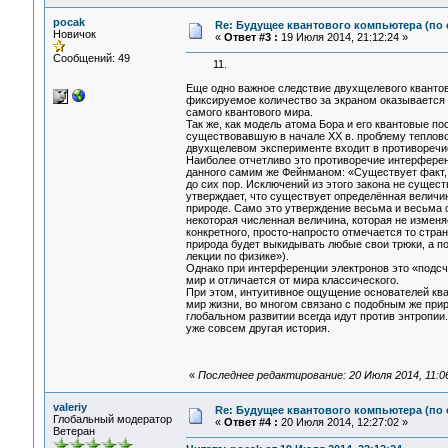
pocak
Re: Будущее квантового компьютера (по
Новичок
«
Ответ #3 :
19 Июля 2014, 21:12:24 »
Сообщений: 49
11.
Еще одно важное следствие двухщелевого квантов
фиксируемое количество за экраном оказывается 
самого квантового мира.
Так же, как модель атома Бора и его квантовые п
существовавшую в начале XX в. проблему теплово
двухщелевом эксперименте входит в противоречие
Наиболее отчетливо это противоречие интерферен
данного самим же Фейнманом: «Существует факт, 
до сих пор. Исключений из этого закона не сущес
утверждает, что существует определённая величин
природе. Само это утверждение весьма и весьма 
некоторая численная величина, которая не изменя
конкретного, просто-напросто отмечается то стран
природа будет выкидывать любые свои трюки, а п
лекции по физике»).
Однако при интерференции электронов это «подсч
мир и отличается от мира классического.
При этом, интуитивное ощущение основателей ква
мир жизни, во многом связано с подобным же при
глобальном развитии всегда идут против энтропии
уже совсем другая история.
«
Последнее редактирование: 20 Июля 2014, 11:0
valeriy
Re: Будущее квантового компьютера (по
Глобальный модератор
«
Ответ #4 :
20 Июля 2014, 12:27:02 »
Ветеран