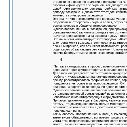
отверстия в экране, по аналогии с волнами, так ж
экраном и фиксируется за экраном, как дискретная 
одной точки зрения электрон ведет себя как части
природу электрона. Однако этот ответ для Фейнм
количества электронов за экраном.
Это значит, что в эксперименте с волнами, увели
разделенные отверстиями экрана волны, встречаяс
волны, которые и образуют интерференцию.
Однако появление новых электронов, при прохожд
совершенно необъяснимым, рождая в его сознании
вылетел один электрон, а за экраном с двумя отк
Вот как он сам комментирует этот парадокс: «Каж
электроны могут возвращаться через те же отверст
сложный процесс, или возникает возможность расщ
роде, как-то объясняющее это явление. Но пока е
конечный вид математических закономерностей оч
6
Пытаясь смоделировать процесс возникновения и
одно, либо через другое отверстие в экране, он 
Для этого, он предлагает рассматривать кривую 
гребнями, указывающими на наличие интерференци
прежде рассматривалась графическая кривая, от
попадания электронов в детектор за экраном. Он 
волнении, а вероятности попадания одной из этих
Однако эта замена значения энергии волнения вер
устранение волновой составляющей из движения 
невозможна была интерференция и при движении п
При этом, движение воды в бассейне, являясь во
потому, что движущиеся волны воды в многократно
возникают не только в связи с действием источник
появившихся волн.
Таким образом, появление новых волн, вызывающи
затем вновь объединенного волнового процесса, 
учета этой возрастающей энергии волнового проц
может. Так же без этой возрастающей энергии вол