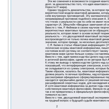
Эти же сомнения в возможности создания кванто
долл. за доказательство того, что идея квантово
Новости IT мира).
Однако трудность доказательства, за которое пре
вероятностной модели квантовой динамики, котор
себе внутренних противоречий. Эту математическ
непримиримый противник подобного описания А. Эй
что «тезис о реальности сам по себе не имеет яс
характер» (А. Эйнштейн «Вводные замечания об ос
Вместе с тем, Р. Фейнман в своем научном творч
вероятностных квантовых процессов он обращался
реальности, которая лежит в основе всякой теор
реальность – это двухщелевой квантовый эксперим
воспроизводится не только логика квантовой дин
значении, которое прежде, за несколько десятиле
С.Я. Килин в статье «Квантовая информация» (УФ
логические основы квантовой информатики, пишет
состоянии всей системы не соответствует такому 
квантовом мире Целое больше суммы составляющи
Вместе с тем, идея превосходства Целого над сум
в античной философии, одним из ее авторов был А
К этому же выводу о превосходстве Целого над су
показавший, что интерференция электронов, в ко
не складывается из суммы электронов, которые б
Таким образом, казалось бы, квантовая информат
должна решить те вечные проблемы, над которыми
рассматривая официально сформулированные перс
находится чрезвычайно далеко от решения вечных
расшифровкой секретных кодов, для нахождения к
И хотя квантовая информатика за долгие годы сво
собственную квантовую философию, близкую по дух
так и не превратилась в официальную философску
появился на свет.
Вместе с тем, двухщелевой квантовый эксперимен
на трудный вопрос о будущей судьбе квантового 
2