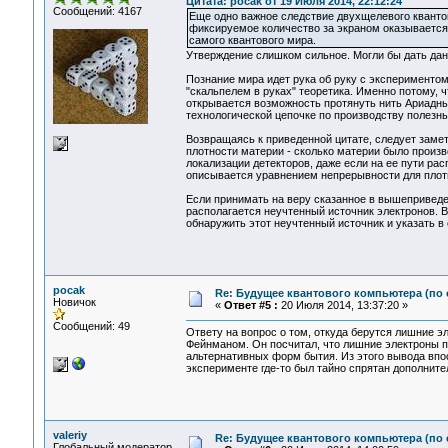
Цитата: pocak от 19 Июля 2014, 22:12:24
Сообщений: 4167
Еще одно важное следствие двухщелевого кванто
фиксируемое количество за экраном оказывается
самого квантового мира.
Утверждение слишком сильное. Могли бы дать да
Познание мира идет рука об руку с эксперименто
"скальпелем в руках" теоретика. Именно потому, 
открывается возможность протянуть нить Ариадны
технологической цепочке по производству полезны
Возвращаясь к приведенной цитате, следует замет
плотности материи - сколько материи было произве
локализации детекторов, даже если на ее пути ра
описывается уравнением непрерывности для плотн
Если принимать на веру сказанное в вышеприведен
располагается неучтенный источник электронов. В
обнаружить этот неучтенный источник и указать в
pocak
Re: Будущее квантового компьютера (по
Новичок
«
Ответ #5 :
20 Июля 2014, 13:37:20 »
Сообщений: 49
Ответу на вопрос о том, откуда берутся лишние э
Фейнманом. Он посчитал, что лишние электроны п
альтернативных форм бытия. Из этого вывода впо
эксперименте где-то был тайно спрятан дополните
valeriy
Re: Будущее квантового компьютера (по
Глобальный модератор