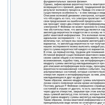
фундаментальных законов физики».
Однако, зафиксировав вероятностность квантового
возвращается к прежней, давней, традиционной ф
результат волнового процесса. Правда это класс
существенную особенность – в нем никогда и нигд
Описание волновой динамики электронов, которая 
что «Исходить из того, что электрон пролетает либ
свои предсказания на ошибочной предпосылке» - чт
как проходит через два отверстия интерферирующ
электронов Р. Фейнман не может произнести слова
тем обстоятельством, что амплитуда является хар
амплитуда вероятности кладется им в основу не т
работ квантовой информатики. Эта волновая лог
идеальном эксперименте – т.е. эксперименте, где 
величины «а», которую мы называем амплитудой 
вариантах, то амплитуда вероятности «а» получае
нашем эксперименте можно выяснить каждый раз, 
просто сумма вероятностей каждого из вариантов
В этом, на первый взгляд, трудном для понимани
Истинной формой существования квантового мира, 
своем самом общем и истинном виде, является ин
возникновения, подобно тому, как интерференция 
квадрату суммы амплитуд накладывающихся при и
для описания интерференции волн воды, проходящ
вероятности возникновения «любого события», п
альтернативных состояний, которые соответству
отверстия экране и интерферирующих за ним, рож
накладывающихся друг на друга волн.
Таким образом, именно квадрат суммы альтернати
логики своего появления ничем кроме интерферен
Поэтому дальше Р. Фейнман совершенно справедли
состояний в отрыве от другого, то есть захотим 
через другое отверстие, закрывая при этом альтер
лишь суммой амплитуд этих потоков, которые боле
будет равна квадрату суммы амплитуд накладываю
Таким образом, логика квантовой информатики и 
принципиальном виде ничем не отличаются друг от