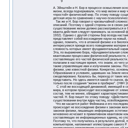
9
А. Эйнштейн и Н. Бор в процессе осмысления осн
жизни, всегда подчеркивали, что мир жизни и ми
«простой» физический мир. По этому поводу сущ
детская игра по сравнению с научно-психологиче
Так же и Н. Бор говорил о чрезвычайной сложнос
описаний. Поэтому с одной стороны он в своих ра
существование жизни должно рассматриваться в б
кванта действия следует принимать за основной ф
1932). Однако с другой стороны Бор всегда настаи
представляет собой восхождение науки на новый,
однако, помнить, что в атомной физике и в биол
интересуемся прежде всего поведением материи 
сложность которых имеет фундаментальный характ
Эта, по выражению Бора, «фундаментальная слож
квантовыми процессами физической реальности, 
составляющих его частей физической реальности.
полагаем в настоящее время, что знаем, из чего у
также управляющие ими и излучением законы. Поэ
физики, уже известной физики. Конкретно, основ
Образование в условиях, царивших на Земле неск
смоделировано. Казалось бы, переход от таких мо
представить. Но здесь имеется какой-то скачок, 
только после создания “жизни в пробирке”. (УФН 16
С этой же восходящей динамикой, имеющей в сво
мира, в котором происходит восхождение от элем
состав, тем не менее, обладают характеристиками
частей. Н. Бор пишет по этому поводу: «Действит
существовании внутри ядра частиц, освобождаемы
Что же касается работ Фейнмана и его последова
происходит не восхождение физики к законам жиз
законов физики, лишающих информацию эстетики и
мгновенно исчезают в примитивном квантовом к
составляющих ее информационных единиц, но спо
Поэтому то, что получилось в результате долгой
компьютером, напоминает иллюстрацию самого Р. 
посвященного определению сущности науки: «У ти