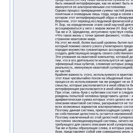
быть никакой интерференции, как не может быть е
именуются ее альтернативными состояниями.
Однако процесс превращения суммы частей реал
понятным и очевидным лишь тогда, когда в своем 
котором этот интерферирующий образ и обнаружи
Впрочем, этот перевод исследуемой физической р
Н. Бор, на определенном этапе свой научной деят
ассоциироваться у него с миром жизни (Н. Бор «Св
Так же и Э. Шредингер, интуитивно чувствуя глоб
«Что такое жизнь с точки зрения физики»), чтобы 
странном квантовом мире.
На этот же иной, более высший уровень бытия пы
который помимо своего узкого утилитарного пред
породил множество гуманитарных ассоциаций, дал
создать действующую модель своего собственног
Эти упования на квантовой компьютер, который д
тем, что в его деятельности используется не одно
эфемерный язык кубитов, сложение которых рожда
реальность, именуемую квантовой суперпозицией
ее частей.
Крайняя важность этого, используемого в квантов
этот язык чрезвычайно похож на обыденный язык 
процессе их использования так же рождает не их
смыслы, которые располагаются в иной области б
интерференция располагаются в иной области бы
При этом, связь букв с кубитами состоит в след
рождены попыткой человека представить целое – к
арифметическая сумма которых этого целого не об
описании квантовой системы, раскрывается не тол
всех возможных вариантов альтернативных состоя
Поэтому данная система, превосходящая сумму со
ее собственная целостность остается неизменной
Поэтому извлеченный из этой целостной суперпоз
постоянно эволюционирующей системы, ничего не 
требующего для своего описания всей суперпозиц
Так же и буквы образующие слова, в которых рас
букв, представляют собой уже совершенно иную, 