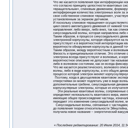
Что же касается появления при интерференции но
что согласно принципу целостности квантовых си
«вращательным», спиновым движением, формирую
интерференции количества электронных волн за э
свое собственное спиновое «вращение», участву
установленным за экраном датчиком.
И поскольку спиновое «вращение» осуществляетс
цикл своего амплитудного движения от нижней точк
направления: либо вверх, либо вниз, так как спи
синусоидальной волны, которая направлена либо на
Таким образом, в процессе синусоидального дви
электронной корпускулы, которая образуется на п
присутствует и в вероятностной интерпретации к
вероятности обнаружения корпускулы в данной точ
Таким образом, между вероятностным и волновым 
близость и принципиальное отличие. Это отличие со
электрона всегда присутствуют и волновые, и кор
вероятностное описание не допускает так называе
либо в волновом состоянии, как он всегда фиксир
Что же касается реалистического, волнового опис
волны, либо в виде корпускулы, а его общую дина
процессе которой электрон меняет корпускулярн
Поэтому, когда в двухщелевом квантовом экспери
отверстиями он может подлетать уже в виде волны
дополнительные гребени, синусоидальная динамик
корпускулярные электроны, которые из излучателя
Эти реальные квантовые волны, сопряженные со
определяют нелокальность квантового мира, имен
имеющие общее происхождение частицы, изначально
передают это изменение синусоидальной волне, 
Синусоидальные волны, связанные с частицами, 
до появления теории относительности Эйнштейна,
получила новое название – энергетический ваку
«
Последнее редактирование: 20 Июля 2014, 11:3