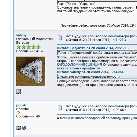
Перт (Perth) - "Скрытое".
Основное значение - посвящение, тайна, секрет. 
Вот такой "мудрый" он этот "физический вакуум".
«
Последнее редактирование: 20 Июля 2014, 19:
valeriy
Re: Будущее квантового компьютера (по
Глобальный модератор
«
Ответ #12 :
21 Июля 2014, 14:11:21 »
Ветеран
Цитата: ВедиИже от 20 Июля 2014, 20:25:13
Сообщений: 4167
То есть "двущелевой" срабатывает иногда как "ла
Чтобы щелевая решетка срабатывала как "лампа", 
вторичные электроны при попадании в нее электро
КАТОДОЛЮМИНЕСЦЕНЦИЯ
Очевидно, в двух-щел
нежелательных артефактов.
Цитата: valeriy от 20 Июля 2014, 17:33:54
следствие принципа неопределенности.
Принцип неопределенности вовсе не является тол
гидродинамика) этот принцип также имеет место, к
pocak
Re: Будущее квантового компьютера (по
Новичок
«
Ответ #13 :
21 Июля 2014, 14:20:06 »
Сообщений: 49
А можно немного поподробней по поводу принципа