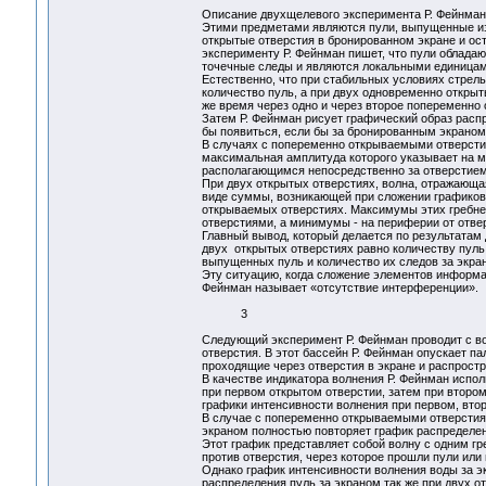
Описание двухщелевого эксперимента Р. Фейнман
Этими предметами являются пули, выпущенные из
открытые отверстия в бронированном экране и ос
эксперименту Р. Фейнман пишет, что пули обладаю
точечные следы и являются локальными единица
Естественно, что при стабильных условиях стрел
количество пуль, а при двух одновременно откры
же время через одно и через второе попеременн
Затем Р. Фейнман рисует графический образ распр
бы появиться, если бы за бронированным экраном 
В случаях с попеременно открываемыми отверстия
максимальная амплитуда которого указывает на м
располагающимся непосредственно за отверстие
При двух открытых отверстиях, волна, отражающая
виде суммы, возникающей при сложении графиков 
открываемых отверстиях. Максимумы этих гребне
отверстиями, а минимумы - на периферии от отв
Главный вывод, который делается по результатам 
двух открытых отверстиях равно количеству пуль,
выпущенных пуль и количество их следов за экра
Эту ситуацию, когда сложение элементов информа
Фейнман называет «отсутствие интерференци
3
Следующий эксперимент Р. Фейнман проводит с в
отверстия. В этот бассейн Р. Фейнман опускает п
проходящие через отверстия в экране и распрост
В качестве индикатора волнения Р. Фейнман испол
при первом открытом отверстии, затем при втором
графики интенсивности волнения при первом, втор
В случае с попеременно открываемыми отверстиям
экраном полностью повторяет график распределени
Этот график представляет собой волну с одним г
против отверстия, через которое прошли пули или
Однако график интенсивности волнения воды за э
распределения пуль за экраном так же при двух о