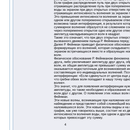
Если график распределения пуль при двух открыт
отражающих распределение пуль при попеременно
воды за экраном при двух открытых отверстиях п
отражающих интенсивность волнения за экраном 
Это превышение интенсивности волнения за экран
одном или другом попеременно открываемом отвер
возможна такая интерференция, в результате кот
суммарное волнение образуется не сложением со
через попеременно открытое одно или другое отв
амплитуд накладывающихся волн в квадрат.
Также это означает, что при двух открытых отвер
вызванного движением пальца Р. Фейнмана перед 
Далее Р. Фейнман приводит физическое обоснова
формирующих его волнений, которая складывается 
экраном встречающихся вместе и образующих но
волн.
Физическое обоснование Р. Фейнманом феномена и
друга, либо увеличивают амплитуду друг друга, 
волн, их общая амплитуда не превышает сумму и
оказывается недостаточным для возникновения ин
составляющих его индивидуальных волнений. Поэт
интерференции: «Если сдвинуться от центра еще д
что гребни обеих волн попадают в нашу точку одн
волне».
Это значит, что для появления интерференции нуж
амплитуды, но также необходимо и образование 
волн друг с другом. О появлении этих новых волн
Фейнман.
Эти новые волны, возникающие при наложении ког
наблюдению и представляет собой сложнейший в
наложившихся волн. Эти новые волны видны и на 
график, как уже говорилось выше, состоит не из
интенсивности волнения воды, при одном и другом
которых превосходит эту сумму.
4