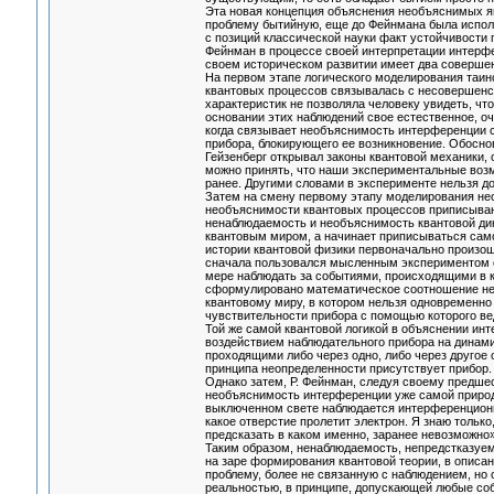
Эта новая концепция объяснения необъяснимых яв
проблему бытийную, еще до Фейнмана была испо
с позиций классической науки факт устойчивости
Фейнман в процессе своей интерпретации интерфе
своем историческом развитии имеет два соверше
На первом этапе логического моделирования таин
квантовых процессов связывалась с несовершенст
характеристик не позволяла человеку увидеть, чт
основании этих наблюдений свое естественное, оч
когда связывает необъяснимость интерференции 
прибора, блокирующего ее возникновение. Обоснов
Гейзенберг открывал законы квантовой механики, 
можно принять, что наши экспериментальные возм
ранее. Другими словами в эксперименте нельзя до
Затем на смену первому этапу моделирования нео
необъяснимости квантовых процессов приписывают
ненаблюдаемость и необъяснимость квантовой ди
квантовым миром, а начинает приписываться само
истории квантовой физики первоначально произош
сначала пользовался мысленным экспериментом с
мере наблюдать за событиями, происходящими в к
сформулировано математическое соотношение нео
квантовому миру, в котором нельзя одновременно 
чувствительности прибора с помощью которого ве
Той же самой квантовой логикой в объяснении инт
воздействием наблюдательного прибора на динами
проходящими либо через одно, либо через другое 
принципа неопределенности присутствует прибор
Однако затем, Р. Фейнман, следуя своему предшес
необъяснимость интерференции уже самой природе
выключенном свете наблюдается интерференционная 
какое отверстие пролетит электрон. Я знаю только,
предсказать в каком именно, заранее невозможно»
Таким образом, ненаблюдаемость, непредстказуем
на заре формирования квантовой теории, в описа
проблему, более не связанную с наблюдением, но
реальностью, в принципе, допускающей любые собы