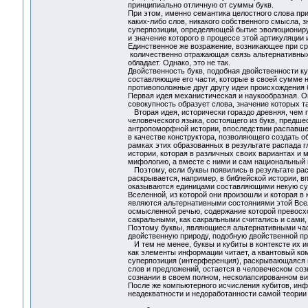
принципиально отличную от суммы букв.
При этом, именно семантика целостного слова при
каких-либо слов, никакого собственного смысла, з
суперпозиции, определяющей бытие эволюционир
и значение которого в процессе этой артикуляции 
Единственное же возражение, возникающее при сра
количественно отражающая связь альтернативных 
обладает. Однако, это не так.
Двойственность букв, подобная двойственности к
составляющие его части, которые в своей сумме н
противоположные друг другу идеи происхождения бу
Первая идея механистическая и наукообразная. Он
совокупность образует слова, значение которых 
Вторая идея, исторически гораздо древняя, чем 
человеческого языка, состоящего из букв, предш
антропоморфной истории, впоследствии распавшей
в качестве конструктора, позволяющего создать 
рамках этих образованных в результате распада г
истории, которая в различных своих вариантах и
мифологию, а вместе с ними и сам национальный 
Поэтому, если буквы появились в результате ра
раскрывается, например, в библейской истории, вп
оказываются единицами составляющими некую сумм
Вселенной, из которой они произошли и которая в
являются альтернативными состояниями этой Всел
осмысленной речью, содержание которой превосхо
сакральными, как сакральными считались и сами,
Поэтому буквы, являющиеся альтернативными час
двойственную природу, подобную двойственной пр
И тем не менее, буквы и кубиты в контексте их и
как элементы информации читает, а квантовый ко
суперпозиция (интерференция), раскрывающаяся в
слов и предложений, остается в человеческом соз
сознании в своем полном, несколапсированном вид
После же компьютерного исчисления кубитов, инфо
неадекватности и недоработанности самой теории