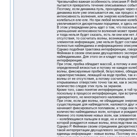
Чрезвычайно важная особенность описания Р. Фей
пытается превратить течение описываемых событи
Поэтому, если динамика пуль, проходящих через о
динамика волн уже описывается им, как процесс 
интенсивность волнения, или энергию колебания пр
колебаться еле-еле. Но при любой величине коле
увеличиваются дискретными порциями, и здесь нель
В этом утверждении речь идет о том, что посколь
уменьшение интенсивности волнения может привес
и тогда нельзя будет сказать, есть ли они или не
отсутствия, то сосчитать волны, возникающие в д
элементов информации, уже нельзя будет состави
полностью наблюдаема и информационно описуе
Однако подобная трактовка интерференции, говор
Фейнман в своем описании двухщелевого эксперим
наблюдаемыми. Для этого он и кладет на воду про
интерференцию.
При этом, пробка обладает массой, а потому и ине
определенной вязкостью и потому не каждое колеб
волны, фиксируемые пробкой, безусловно, облада
характеристиками, лежащей на воде пробки, так и
волны от ее отсутствия, а потому сосчитать кол
открываемых отверстиях точно так же, как в экс
количество следов этих пуль за экраном.
Кроме того, само понятие интерференции, в той тр
поскольку в процессе интерференции, при встреч
однократного, но многократного наложения.
При этом, если две волны, не обладающие энерги
существующие для наблюдателя, наложатся друг на
начинают фиксироваться поплавком, и тогда они п
количество наблюдаемых волн, которые и рождаю
Именно это появление новых волн, как элементов
– колеблющимся пальцем в воде, но и определяе
которой рождаются новые волны, впоследствии о
Однако Р. Фейнман своим отрицанием дискретнос
такой интерпретации двухщелевого эксперимента,
единицы информации - новые волны. Поэтому он и