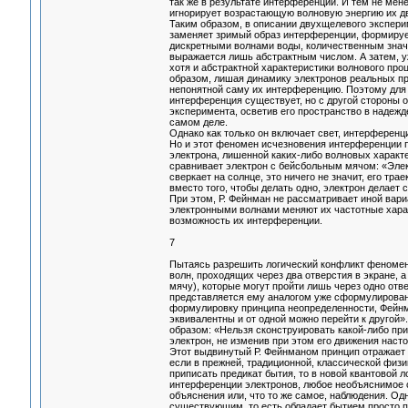
так же в результате интерференции. И тем не мен
игнорирует возрастающую волновую энергию их 
Таким образом, в описании двухщелевого экспери
заменяет зримый образ интерференции, формиру
дискретными волнами воды, количественным значе
выражается лишь абстрактным числом. А затем, уж
хотя и абстрактной характеристики волнового про
образом, лишая динамику электронов реальных пр
непонятной саму их интерференцию. Поэтому для т
интерференция существует, но с другой стороны 
эксперимента, осветив его пространство в надежд
самом деле.
Однако как только он включает свет, интерференци
Но и этот феномен исчезновения интерференции п
электрона, лишенной каких-либо волновых характ
сравнивает электрон с бейсбольным мячом: «Элект
сверкает на солнце, это ничего не значит, его трае
вместо того, чтобы делать одно, электрон делает 
При этом, Р. Фейнман не рассматривает иной вари
электронными волнами меняют их частотные харак
возможность их интерференции.
7
Пытаясь разрешить логический конфликт феномен
волн, проходящих через два отверстия в экране, 
мячу), которые могут пройти лишь через одно отв
представляется ему аналогом уже сформулированн
формулировку принципа неопределенности, Фейнма
эквивалентны и от одной можно перейти к другой
образом: «Нельзя сконструировать какой-либо при
электрон, не изменив при этом его движения наст
Этот выдвинутый Р. Фейнманом принцип отражает 
если в прежней, традиционной, классической физ
приписать предикат бытия, то в новой квантовой 
интерференции электронов, любое необъяснимое 
объяснения или, что то же самое, наблюдения. О
существующим, то есть обладает бытием просто 