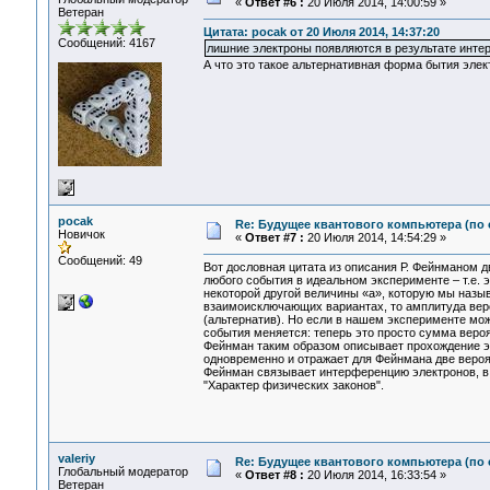
«
Ответ #6 :
20 Июля 2014, 14:00:59 »
Ветеран
Цитата: pocak от 20 Июля 2014, 14:37:20
Сообщений: 4167
лишние электроны появляются в результате инте
А что это такое альтернативная форма бытия элек
pocak
Re: Будущее квантового компьютера (по
Новичок
«
Ответ #7 :
20 Июля 2014, 14:54:29 »
Сообщений: 49
Вот дословная цитата из описания Р. Фейнманом д
любого события в идеальном эксперименте – т.е. э
некоторой другой величины «а», которую мы назы
взаимоисключающих вариантах, то амплитуда веро
(альтернатив). Но если в нашем эксперименте мо
события меняется: теперь это просто сумма веро
Фейнман таким образом описывает прохождение эл
одновременно и отражает для Фейнмана две вероя
Фейнман связывает интерференцию электронов, в п
"Характер физических законов".
valeriy
Re: Будущее квантового компьютера (по
Глобальный модератор
«
Ответ #8 :
20 Июля 2014, 16:33:54 »
Ветеран