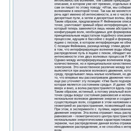
интенсивностью волнения, тем самым прекращая 
описание, в котором уже нет прежних, отдельны
сам он пишет по этому поводу: «Итак, мы собирае
волнением в некоторой точке. Так как же меняется
речь идет именно об интенсивности, а не о числе
дискретные пули, а затем и дискретные волны
Таким образом, предлагаемое Р. Фейнманом описа
точке, уничтожает зримый образ интерференции,
который теперь заменяется лишь неким абстракт
конфигурацию волн, необходимых для формирован
принципиальным недостатком подобного описания
процессом, идущим в бассейне с водой и формир
ящике с песком, в котором интерференции не обн
С позиции Фейнмана, разница между этими двумя 
в том, что интерферирующее волнение воды обла
распределение пуль в ящике с пеком, обладает м
интенсивности этих двух волновых процессов Р. Ф
Однако между интерферирующим волнением воды 
количественное, но и принципиальное качествен
электронов. Это качественное различие между во
выясняется при анализе волнового движения, кот
среду, проделывают лишь малые колебания, но дв
то, что впервые мы рассматриваем движение чего-
еще раз уточняет эту позицию: «Уже было подчерк
которая является состоянием среды». И далее: «
вверх и вниз, а волна распространяется вдоль гор
Таким образом, истинный, а потому реальный вол
точек среды вокруг состояния равновесия и нело
нелокальное волновое движение энергии и создает
существующих волн, создавая в этом наложении н
геометрией их распространения, позволяющей са
При этом, в эксперименте с пулями, нарисованна
движения энергии. Эта волна отражает лишь расп
равновесия – геометрического центра пространства
нелокальными энергетическими характеристиками 
экраном, чье распределение данная волна отража
неподвижное распределение, и не способна к инте
волн.