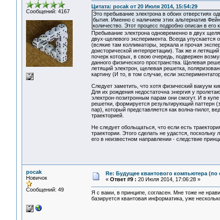
Цитата: pocak от 20 Июля 2014, 15:54:29
Сообщений: 4167
Это пребывание электрона в обоих отверстиях од
бытия. Именно с наличием этих альтернатив Фей
количество. Этот процесс подробно описан в его 
Пребывание электрона одновременно в двух щелях
двух-щелевого эксперимента. Всегда упускается 
(всякие там коллиматоры, зеркала и прочая эксп
доисторической интерпретации). Так же и летящий
почерк которых, в свою очередь, подвержен возм
данного физического пространства. Щелевая реше
летящий электрон, щелевая решетка, поляризованн
картину (И то, в том случае, если экспериментат
Следует заметить, что хотя физический вакуум к
Для их рождения недостаточна энергия у пролета
электрон-позитронным парам они смогут. И в куп
решетки, формируется результирующий паттерн (з
пар), который представляется как волна-пилот, 
траекторией.
Не следует обольщаться, что если есть траектори
траектории. Этого сделать не удастся, поскольку
его в неизвестном направлении - следствие принц
pocak
Re: Будущее квантового компьютера (по
Новичок
«
Ответ #9 :
20 Июля 2014, 17:06:28 »
Сообщений: 49
Я с вами, в принципе, согласен. Мне тоже не нр
базируется квантовая информатика, уже нескольк