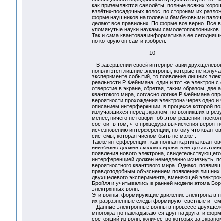
как приземляются самолёты, полные всяких хороши
взлётно-посадочных полос, по сторонам их разлож
форме наушников на голове и бамбуковыми палочка
делают все правильно. По форме все верно. Все вы
упомянутые науки науками самолетопоклонников..
Так и сама квантовая информатика в ее сегодняшн
но которую он сам и изобрел.
10
В завершении своей интерпретации двухщелевого к
появляются лишние электроны, которые не излуча
эксперименте событий, то появление лишних эле
реальности Р. Фейнмана, один и тот же электрон с
отверстие в экране, обретая, таким образом, две 
квантового мира, согласно логике Р. Фейнмана оп
вероятности прохождения электрона через одно и 
описанием интерференции, в процессе которой по
излучавшихся перед экраном, но возникших в рез
менее, ничего не говорит об этом решении, поско
состоит в том, что процедура вычисления вероят
исчезновению интерференции, потому что квантов
системы, которая числом быть не может.
Также интерференция, как полная картина кванто
неизбежно должен сколлапсировать ее до состоян
появления нового электрона, свидетельствующего 
интерференцией должен немедленно исчезнуть, по
вероятностного квантового мира. Однако, появивш
правдоподобным объяснением появления лишних эл
двухщелевого эксперимента, вменяющей электрон
Бройля и учитывались в ранней модели атома Бора
электронных волн.
Эти волны, формирующие движение электрона в п
их разрозненные следы формируют светлые и тем
Данные электронные волны в процессе двухщелево
многократно накладываются друг на друга и фор
состоящий из волн, количество которых за экрано