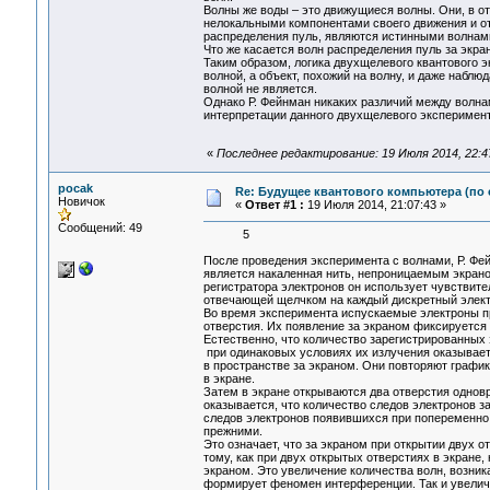
Волны же воды – это движущиеся волны. Они, в о
нелокальными компонентами своего движения и от
распределения пуль, являются истинными волнами
Что же касается волн распределения пуль за экра
Таким образом, логика двухщелевого квантового э
волной, а объект, похожий на волну, и даже набл
волной не является.
Однако Р. Фейнман никаких различий между волнам
интерпретации данного двухщелевого эксперимен
«
Последнее редактирование: 19 Июля 2014, 22:4
pocak
Re: Будущее квантового компьютера (по
Новичок
«
Ответ #1 :
19 Июля 2014, 21:07:43 »
Сообщений: 49
5
После проведения эксперимента с волнами, Р. Фе
является накаленная нить, непроницаемым экрано
регистратора электронов он использует чувствите
отвечающей щелчком на каждый дискретный электр
Во время эксперимента испускаемые электроны пр
отверстия. Их появление за экраном фиксируется
Естественно, что количество зарегистрированных
при одинаковых условиях их излучения оказывает
в пространстве за экраном. Они повторяют график
в экране.
Затем в экране открываются два отверстия одновр
оказывается, что количество следов электронов 
следов электронов появившихся при попеременно 
прежними.
Это означает, что за экраном при открытии двух 
тому, как при двух открытых отверстиях в экране
экраном. Это увеличение количества волн, возник
формирует феномен интерференции. Так и увелич