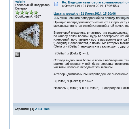
valeriy
Re: Будущее квантового компьютера (по
Глобальный модератор
«
Ответ #14 :
21 Июля 2014, 17:05:55 »
Ветеран
Цитата: pocak от 21 Июля 2014, 15:20:06
Сообщений: 4167
А можно немного поподробней по поводу принципа
Принцип неопределенности относится к процессу 
механика является одной из ветвей этой науки, гд
В волновой механике, в частности в радиофизике, 
по каналу связи волной, будь то электромагнитной
измерений, но отметим - пусть измерение длится (
t) секунд. Набор частот, с помощью которых можно
(Delta t) и (Delta f), находятся в связке друг с д
(Delta t) x (Delta f) >= 1.
Отсюда видно, чем больше время наблюдения, тем
время наблюдения у тебя будет хорошая возможнос
частоты, которые передают эти нюансы.
А теперь домножим вышеприведенное выражение н
(Delta t) x (Delta f) x h >= h.
Назовем (Delta f) x h = (Delta E) - неопределенно
Страниц:
[
1
]
2
3
4
Все