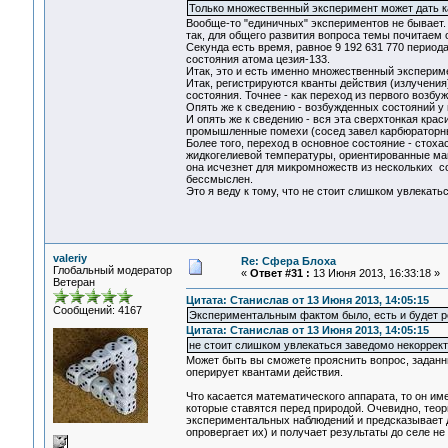
Только множественный эксперимент может дать ка
Вообще-то "единичных" экспериментов не бывает.
так, для общего развития вопроса темы почитаем 
Секунда есть время, равное 9 192 631 770 перио
состояния атома цезия-133.
Итак, это и есть именно множественный экспериме
Итак, регистрируются кванты действия (излучения
состояния. Точнее - как переход из первого возб
Опять же к сведению - возбужденных состояний у 
И опять же к сведению - вся эта сверхтонкая кра
промышленные помехи (сосед завел карбюраторный
Более того, переход в основное состояние - стох
жидкогелиевой температуры, ориентированные магн
она исчезнет для микромножеств из нескольких с
бессмыслен.
Это я веду к тому, что не стоит слишком увлека
valeriy
Re: Сфера Блоха
Глобальный модератор
«
Ответ #31 :
13 Июня 2013, 16:33:18 »
Ветеран
Цитата: Станислав от 13 Июня 2013, 14:05:15
Сообщений: 4167
Экспериментальным фактом было, есть и будет р
Цитата: Станислав от 13 Июня 2013, 14:05:15
не стоит слишком увлекаться заведомо некорре
Может быть вы сможете прояснить вопрос, заданны
оперирует квантами действия.
Что касается математического аппарата, то он им
которые ставятся перед природой. Очевидно, теор
экспериментальных наблюдений и предсказывает д
опровергает их) и получает результаты до селе н