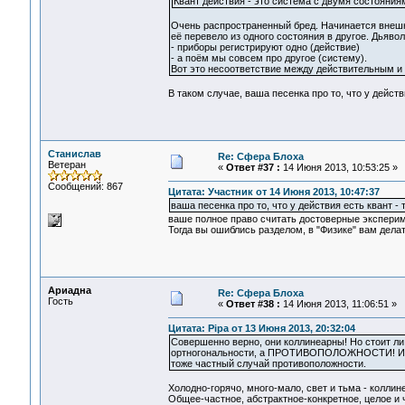
Квант действия - это система с двумя состояния
Очень распространенный бред. Начинается внешне
её перевело из одного состояния в другое. Дьявол
- приборы регистрируют одно (действие)
- а поём мы совсем про другое (систему).
Вот это несоответствие между действительным и 
В таком случае, ваша песенка про то, что у действи
Станислав
Re: Сфера Блоха
Ветеран
«
Ответ #37 :
14 Июня 2013, 10:53:25 »
Сообщений: 867
Цитата: Участник от 14 Июня 2013, 10:47:37
ваша песенка про то, что у действия есть квант - 
ваше полное право считать достоверные экспери
Тогда вы ошиблись разделом, в "Физике" вам делат
Ариадна
Re: Сфера Блоха
Гость
«
Ответ #38 :
14 Июня 2013, 11:06:51 »
Цитата: Pipa от 13 Июня 2013, 20:32:04
Совершенно верно, они коллинеарны! Но стоит ли 
ортногональности, а ПРОТИВОПОЛОЖНОСТИ! И очен
тоже частный случай противоположности.
Холодно-горячо, много-мало, свет и тьма - коллин
Общее-частное, абстрактное-конкретное, целое и 