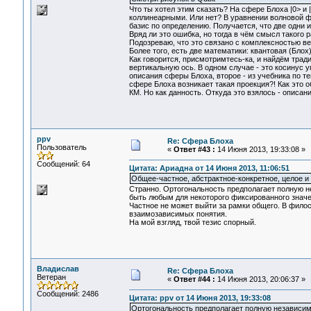
Что ты хотел этим сказать? На сфере Блоха |0> и
коллинеарными. Или нет? В уравнении волновой ф
базис по определению. Получается, что две одни и
Вряд ли это ошибка, но тогда в чём смысл такого 
Подозреваю, что это связано с комплексностью ве
Более того, есть две математики: квантовая (Блох
Как говорится, присмотримтесь-ка, и найдём тради
вертикальную ось. В одном случае - это косинус уг
описания сферы Блоха, второе - из учебника по те
сфере Блоха возникает такая проекция?! Как это 
КМ. Но как данность. Откуда это взялось - описани
ppv
Re: Сфера Блоха
Пользователь
«
Ответ #43 :
14 Июня 2013, 19:33:08 »
Сообщений: 64
Цитата: Ариадна от 14 Июня 2013, 11:06:51
Общее-частное, абстрактное-конкретное, целое и 
Странно. Ортогональность предполагает полную не
быть любым для некоторого фиксированного значен
Частное не может выйти за рамки общего. В филос
взаимозависимых понятия.
На мой взгляд, твой тезис спорный.
Владислав
Re: Сфера Блоха
Ветеран
«
Ответ #44 :
14 Июня 2013, 20:06:37 »
Сообщений: 2486
Цитата: ppv от 14 Июня 2013, 19:33:08
Ортогональность предполагает полную независим