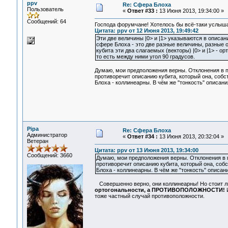
ppv
Re: Сфера Блоха
Пользователь
«
Ответ #33 :
13 Июня 2013, 19:34:00 »
Сообщений: 64
Господа форумчане! Хотелось бы всё-таки услыш
Цитата: ppv от 12 Июня 2013, 19:49:42
Эти две величины |0> и |1> указываются в описан
сфере Блоха - это две разные величины, разные 
кубита эти два слагаемых (векторы) |0> и |1> - 
то есть между ними угол 90 градусов.
Думаю, мои предположения верны. Отклонения в п
противоречит описанию кубита, который она, собст
Блоха - коллинеарны. В чём же "тонкость" описан
Pipa
Re: Сфера Блоха
Администратор
«
Ответ #34 :
13 Июня 2013, 20:32:04 »
Ветеран
Цитата: ppv от 13 Июня 2013, 19:34:00
Сообщений: 3660
Думаю, мои предположения верны. Отклонения в 
противоречит описанию кубита, который она, собс
Блоха - коллинеарны. В чём же "тонкость" описан
Совершенно верно, они коллинеарны! Но стоит ли
ортогональности, а ПРОТИВОПОЛОЖНОСТИ!
И
тоже частный случай противоположности.