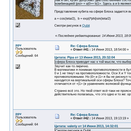
Как и бит, кубит допускает два собственных состо
комбинацией |psi> = a|0>+ b|1>. Здесь a и b явл
Представление кубита на сфере Блоха задается 
a = cos(teta/2), b = exp{i*phi}sin(teta/2)
Смотри рисунок в
Qubit
«
Последнее редактирование: 14 Июня 2013, 18:05
ppv
Re: Сфера Блоха
Пользователь
«
Ответ #41 :
14 Июня 2013, 18:54:00 »
Сообщений: 64
Цитата: Pipa от 13 Июня 2013, 20:32:04
сфера Блоха приводит нас к той мысли, что выбор
Звучит как-то лирично.
В математике я понимаю противоположности в буле
0 и 1 не тянут на противоположности. Оси Х и Y т
противоположными. Но |0> и |1> я бы не рискнул т
находится на вертикальной оси сферы Блоха? Точно 
отличается от +|1> (в уравнениях волновой функц
Странно всё это. Но твой ответ всё-таки не прояс
действительно полагаешь, что это одно и то же: о
ppv
Re: Сфера Блоха
Пользователь
«
Ответ #42 :
14 Июня 2013, 19:13:19 »
Сообщений: 64
Цитата: valeriy от 14 Июня 2013, 14:32:01
Смотри рисунок в Qubit