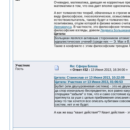
Очевидно, математика, дающая не корректные пред
математики в том, что она дает вполне однозначн
А вот толмачество теорий, облаченных в строгие 
виду философское, гносеологическое, осмысливани
естествоиспытатель, таково будет и толмачеств
позитивизма, отцом которой в физике можно счит
Авенариуса
. В частности, это философское тече
философские взгляды, довели
Людвига Больцман
Цитата:
Больцман являлся активным сторонником атомист
идеалистических учений (среди них — Э. Мах и В.
Также в конфликте с этим философским трендом Л
Участник
Re: Сфера Блоха
Гость
«
Ответ #32 :
13 Июня 2013, 16:34:00 »
Цитата: Станислав от 13 Июня 2013, 10:22:09
Цитата: Участник от 13 Июня 2013, 01:06:53
кубит (или двухуровневая система) - это не дву
да спор изначально беспредметен, все равно каку
спорщики "забыли" о том, что и само состояние ку
притянута за уши с целью приближения описания 
кому-то так хочется все описать кубитами совсе
систем, нет и не будет.
А как же ваш "квант действия"? Квант действия - 