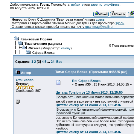
Добро пожаловать,
Гость
. Пожалуйста,
войдите
или
зарегистрируйтесь
.
08 Августа 2026, 18:35:00
Новости:
Книгу С.Доронина "Квантовая магия" читать
здесь
Материалы старого сайта "Физика Магии" доступны для просмотра
здесь
О замеченных глюках просьба писать на почту
quantmag@mail.ru
Квантовый Портал
Тематические разделы
0 Пользователей
Физика
(Модератор:
valeriy
)
Сфера Блоха
Страниц:
1
2
[
3
]
4
5
...
24
Все
Тема: Сфера Блоха (Прочитано 948825 раз)
Автор
Станислав
Re: Сфера Блоха
Ветеран
«
Ответ #30 :
13 Июня 2013, 14:05:15 »
Сообщений: 867
Цитата: Torsion от 13 Июня 2013, 12:25:50
Всегда есть бесконечно малая величина вероятн
так об этом и веду речь - нет состояний с нулевой
Цитата: valeriy от 13 Июня 2013, 13:04:36
В согласии с Копенгагенской формулировкой, приб
волновой функции.
согласие с Копенгагенской формулировкой на фору
Это всего лишь бла-бла и не более того. Экспери
действия. И ниоткуда не следует, что прибор буде
наоборот.
Цитата: valeriy от 13 Июня 2013, 13:04:36