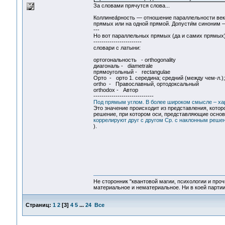
За словами прячутся слова...
Коллинеа́рность — отношение параллельности век
прямых или на одной прямой. Допусти́м синоним 
---
Но вот параллельных прямых (да и самих прямых) в
------------------------
словари с латыни:
ортогональность - orthogonality
диагональ - diametrale
прямоугольный - rectangulae
Орто - орто 1. середина; средний (между чем-л.);
ortho - Православный, ортодоксальный
orthodox - Автор
------------------------------
Под прямым углом. В более широком смысле – хара
Это значение происходит из представления, котор
решение, при котором оси, представляющие основ
коррелируют друг с другом Ср. с наклонным реше
).
Не сторонник "квантовой магии, психологии и проч
материальное и нематериальное. Ни в коей партии
Страниц:
1
2
[
3
]
4
5
...
24
Все