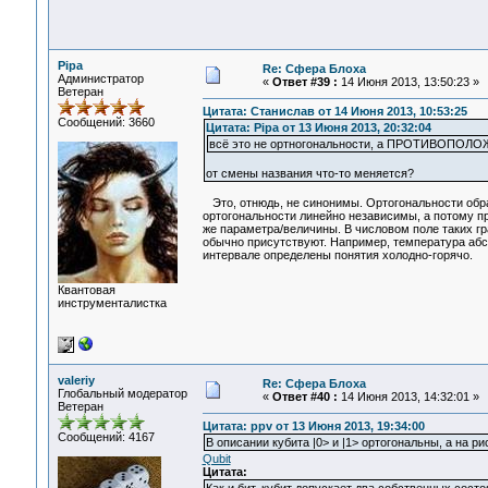
Pipa
Re: Сфера Блоха
Администратор
«
Ответ #39 :
14 Июня 2013, 13:50:23 »
Ветеран
Цитата: Станислав от 14 Июня 2013, 10:53:25
Сообщений: 3660
Цитата: Pipa от 13 Июня 2013, 20:32:04
всё это не ортногональности, а ПРОТИВОПО
от смены названия что-то меняется?
Это, отнюдь, не синонимы. Ортогональности обра
ортогональности линейно независимы, а потому пр
же параметра/величины. В числовом поле таких гр
обычно присутствуют. Например, температура абс
интервале определены понятия холодно-горячо.
Квантовая
инструменталистка
valeriy
Re: Сфера Блоха
Глобальный модератор
«
Ответ #40 :
14 Июня 2013, 14:32:01 »
Ветеран
Цитата: ppv от 13 Июня 2013, 19:34:00
Сообщений: 4167
В описании кубита |0> и |1> ортогональны, а на 
Qubit
Цитата: