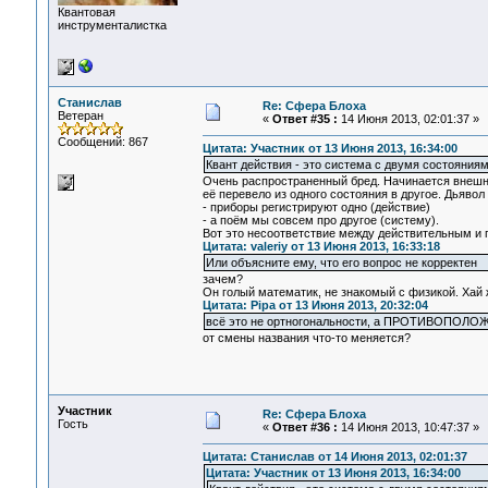
Квантовая
инструменталистка
Станислав
Re: Сфера Блоха
Ветеран
«
Ответ #35 :
14 Июня 2013, 02:01:37 »
Сообщений: 867
Цитата: Участник от 13 Июня 2013, 16:34:00
Квант действия - это система с двумя состояниям
Очень распространенный бред. Начинается внешне 
её перевело из одного состояния в другое. Дьявол 
- приборы регистрируют одно (действие)
- а поём мы совсем про другое (систему).
Вот это несоответствие между действительным и п
Цитата: valeriy от 13 Июня 2013, 16:33:18
Или объясните ему, что его вопрос не корректен
зачем?
Он голый математик, не знакомый с физикой. Хай 
Цитата: Pipa от 13 Июня 2013, 20:32:04
всё это не ортногональности, а ПРОТИВОПОЛ
от смены названия что-то меняется?
Участник
Re: Сфера Блоха
Гость
«
Ответ #36 :
14 Июня 2013, 10:47:37 »
Цитата: Станислав от 14 Июня 2013, 02:01:37
Цитата: Участник от 13 Июня 2013, 16:34:00