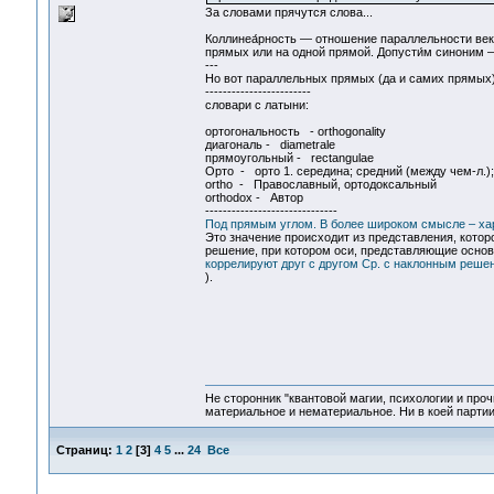
За словами прячутся слова...
Коллинеа́рность — отношение параллельности век
прямых или на одной прямой. Допусти́м синоним 
---
Но вот параллельных прямых (да и самих прямых) в
------------------------
словари с латыни:
ортогональность - orthogonality
диагональ - diametrale
прямоугольный - rectangulae
Орто - орто 1. середина; средний (между чем-л.);
ortho - Православный, ортодоксальный
orthodox - Автор
------------------------------
Под прямым углом. В более широком смысле – хара
Это значение происходит из представления, котор
решение, при котором оси, представляющие основ
коррелируют друг с другом Ср. с наклонным реше
).
Не сторонник "квантовой магии, психологии и проч
материальное и нематериальное. Ни в коей партии
Страниц:
1
2
[
3
]
4
5
...
24
Все