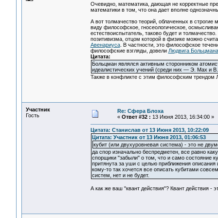
Очевидно, математика, дающая не корректные пред
математики в том, что она дает вполне однозначн
А вот толмачество теорий, облаченных в строгие 
виду философское, гносеологическое, осмысливани
естествоиспытатель, таково будет и толмачеств
позитивизма, отцом которой в физике можно счит
Авенариуса
. В частности, это философское тече
философские взгляды, довели
Людвига Больцман
Цитата:
Больцман являлся активным сторонником атомист
идеалистических учений (среди них — Э. Мах и В.
Также в конфликте с этим философским трендом Л
Участник
Re: Сфера Блоха
Гость
«
Ответ #32 :
13 Июня 2013, 16:34:00 »
Цитата: Станислав от 13 Июня 2013, 10:22:09
Цитата: Участник от 13 Июня 2013, 01:06:53
кубит (или двухуровневая система) - это не дву
да спор изначально беспредметен, все равно каку
спорщики "забыли" о том, что и само состояние ку
притянута за уши с целью приближения описания 
кому-то так хочется все описать кубитами совсе
систем, нет и не будет.
А как же ваш "квант действия"? Квант действия - 