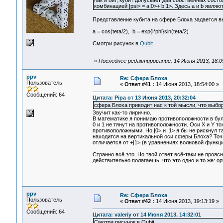
Как и бит, кубит допускает два собственных состо
комбинацией |psi> = a|0>+ b|1>. Здесь a и b явл
Представление кубита на сфере Блоха задается 
a = cos(teta/2), b = exp{i*phi}sin(teta/2)
Смотри рисунок в
Qubit
«
Последнее редактирование: 14 Июня 2013, 18:05
ppv
Re: Сфера Блоха
Пользователь
«
Ответ #41 :
14 Июня 2013, 18:54:00 »
Сообщений: 64
Цитата: Pipa от 13 Июня 2013, 20:32:04
сфера Блоха приводит нас к той мысли, что выбор
Звучит как-то лирично.
В математике я понимаю противоположности в буле
0 и 1 не тянут на противоположности. Оси Х и Y т
противоположными. Но |0> и |1> я бы не рискнул т
находится на вертикальной оси сферы Блоха? Точно 
отличается от +|1> (в уравнениях волновой функц
Странно всё это. Но твой ответ всё-таки не прояс
действительно полагаешь, что это одно и то же: о
ppv
Re: Сфера Блоха
Пользователь
«
Ответ #42 :
14 Июня 2013, 19:13:19 »
Сообщений: 64
Цитата: valeriy от 14 Июня 2013, 14:32:01
Смотри рисунок в Qubit