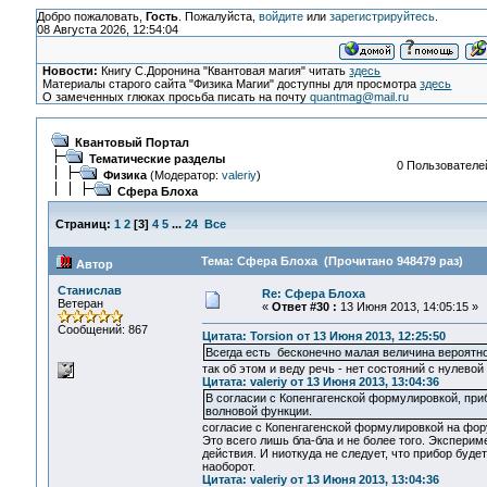
Добро пожаловать,
Гость
. Пожалуйста,
войдите
или
зарегистрируйтесь
.
08 Августа 2026, 12:54:04
Новости:
Книгу С.Доронина "Квантовая магия" читать
здесь
Материалы старого сайта "Физика Магии" доступны для просмотра
здесь
О замеченных глюках просьба писать на почту
quantmag@mail.ru
Квантовый Портал
Тематические разделы
0 Пользователей
Физика
(Модератор:
valeriy
)
Сфера Блоха
Страниц:
1
2
[
3
]
4
5
...
24
Все
Тема: Сфера Блоха (Прочитано 948479 раз)
Автор
Станислав
Re: Сфера Блоха
Ветеран
«
Ответ #30 :
13 Июня 2013, 14:05:15 »
Сообщений: 867
Цитата: Torsion от 13 Июня 2013, 12:25:50
Всегда есть бесконечно малая величина вероятн
так об этом и веду речь - нет состояний с нулевой
Цитата: valeriy от 13 Июня 2013, 13:04:36
В согласии с Копенгагенской формулировкой, приб
волновой функции.
согласие с Копенгагенской формулировкой на фору
Это всего лишь бла-бла и не более того. Экспери
действия. И ниоткуда не следует, что прибор буде
наоборот.
Цитата: valeriy от 13 Июня 2013, 13:04:36