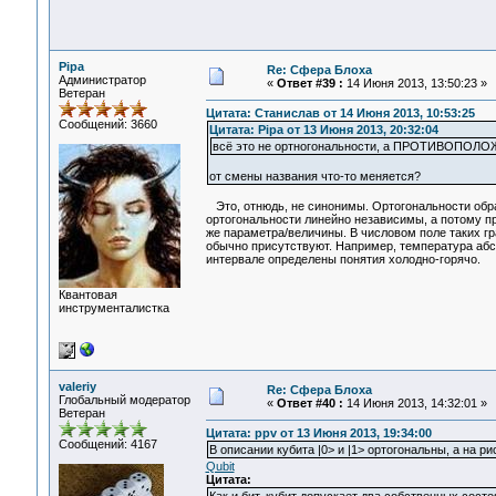
Pipa
Re: Сфера Блоха
Администратор
«
Ответ #39 :
14 Июня 2013, 13:50:23 »
Ветеран
Цитата: Станислав от 14 Июня 2013, 10:53:25
Сообщений: 3660
Цитата: Pipa от 13 Июня 2013, 20:32:04
всё это не ортногональности, а ПРОТИВОПО
от смены названия что-то меняется?
Это, отнюдь, не синонимы. Ортогональности обра
ортогональности линейно независимы, а потому пр
же параметра/величины. В числовом поле таких гр
обычно присутствуют. Например, температура абс
интервале определены понятия холодно-горячо.
Квантовая
инструменталистка
valeriy
Re: Сфера Блоха
Глобальный модератор
«
Ответ #40 :
14 Июня 2013, 14:32:01 »
Ветеран
Цитата: ppv от 13 Июня 2013, 19:34:00
Сообщений: 4167
В описании кубита |0> и |1> ортогональны, а на 
Qubit
Цитата: