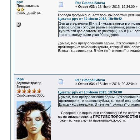
ppv
Re: Сфера Блоха
Пользователь
«
Ответ #33 :
13 Июня 2013, 19:34:00 »
Сообщений: 64
Господа форумчане! Хотелось бы всё-таки услыш
Цитата: ppv от 12 Июня 2013, 19:49:42
Эти две величины |0> и |1> указываются в описан
сфере Блоха - это две разные величины, разные 
кубита эти два слагаемых (векторы) |0> и |1> - 
то есть между ними угол 90 градусов.
Думаю, мои предположения верны. Отклонения в п
противоречит описанию кубита, который она, собст
Блоха - коллинеарны. В чём же "тонкость" описан
Pipa
Re: Сфера Блоха
Администратор
«
Ответ #34 :
13 Июня 2013, 20:32:04 »
Ветеран
Цитата: ppv от 13 Июня 2013, 19:34:00
Сообщений: 3660
Думаю, мои предположения верны. Отклонения в 
противоречит описанию кубита, который она, собс
Блоха - коллинеарны. В чём же "тонкость" описан
Совершенно верно, они коллинеарны! Но стоит ли
ортогональности, а ПРОТИВОПОЛОЖНОСТИ!
И
тоже частный случай противоположности.