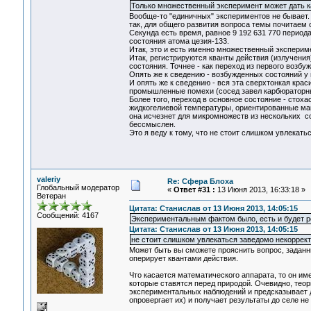
Только множественный эксперимент может дать ка
Вообще-то "единичных" экспериментов не бывает.
так, для общего развития вопроса темы почитаем 
Секунда есть время, равное 9 192 631 770 перио
состояния атома цезия-133.
Итак, это и есть именно множественный экспериме
Итак, регистрируются кванты действия (излучения
состояния. Точнее - как переход из первого возб
Опять же к сведению - возбужденных состояний у 
И опять же к сведению - вся эта сверхтонкая кра
промышленные помехи (сосед завел карбюраторный
Более того, переход в основное состояние - стох
жидкогелиевой температуры, ориентированные магн
она исчезнет для микромножеств из нескольких с
бессмыслен.
Это я веду к тому, что не стоит слишком увлека
valeriy
Re: Сфера Блоха
Глобальный модератор
«
Ответ #31 :
13 Июня 2013, 16:33:18 »
Ветеран
Цитата: Станислав от 13 Июня 2013, 14:05:15
Сообщений: 4167
Экспериментальным фактом было, есть и будет р
Цитата: Станислав от 13 Июня 2013, 14:05:15
не стоит слишком увлекаться заведомо некорре
Может быть вы сможете прояснить вопрос, заданны
оперирует квантами действия.
Что касается математического аппарата, то он им
которые ставятся перед природой. Очевидно, теор
экспериментальных наблюдений и предсказывает д
опровергает их) и получает результаты до селе н