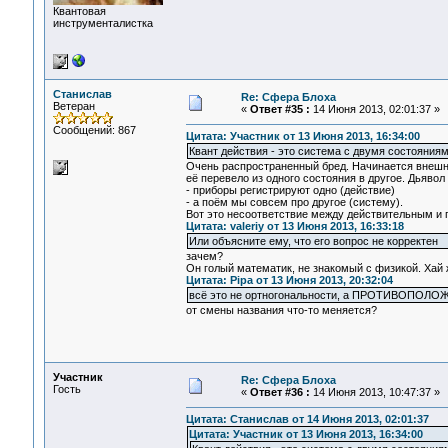
Квантовая
инструменталистка
Станислав
Re: Сфера Блоха
Ветеран
«
Ответ #35 :
14 Июня 2013, 02:01:37 »
Сообщений: 867
Цитата: Участник от 13 Июня 2013, 16:34:00
Квант действия - это система с двумя состояниям
Очень распространенный бред. Начинается внешне 
её перевело из одного состояния в другое. Дьявол 
- приборы регистрируют одно (действие)
- а поём мы совсем про другое (систему).
Вот это несоответствие между действительным и п
Цитата: valeriy от 13 Июня 2013, 16:33:18
Или объясните ему, что его вопрос не корректен
зачем?
Он голый математик, не знакомый с физикой. Хай 
Цитата: Pipa от 13 Июня 2013, 20:32:04
всё это не ортногональности, а ПРОТИВОПОЛ
от смены названия что-то меняется?
Участник
Re: Сфера Блоха
Гость
«
Ответ #36 :
14 Июня 2013, 10:47:37 »
Цитата: Станислав от 14 Июня 2013, 02:01:37
Цитата: Участник от 13 Июня 2013, 16:34:00