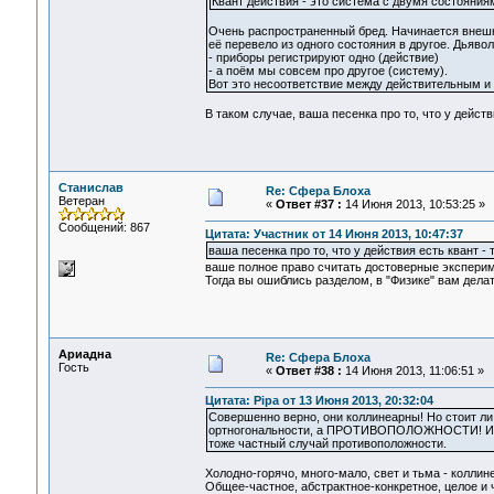
Квант действия - это система с двумя состояния
Очень распространенный бред. Начинается внешне
её перевело из одного состояния в другое. Дьявол
- приборы регистрируют одно (действие)
- а поём мы совсем про другое (систему).
Вот это несоответствие между действительным и 
В таком случае, ваша песенка про то, что у действи
Станислав
Re: Сфера Блоха
Ветеран
«
Ответ #37 :
14 Июня 2013, 10:53:25 »
Сообщений: 867
Цитата: Участник от 14 Июня 2013, 10:47:37
ваша песенка про то, что у действия есть квант - 
ваше полное право считать достоверные экспери
Тогда вы ошиблись разделом, в "Физике" вам делат
Ариадна
Re: Сфера Блоха
Гость
«
Ответ #38 :
14 Июня 2013, 11:06:51 »
Цитата: Pipa от 13 Июня 2013, 20:32:04
Совершенно верно, они коллинеарны! Но стоит ли 
ортногональности, а ПРОТИВОПОЛОЖНОСТИ! И очен
тоже частный случай противоположности.
Холодно-горячо, много-мало, свет и тьма - коллин
Общее-частное, абстрактное-конкретное, целое и 