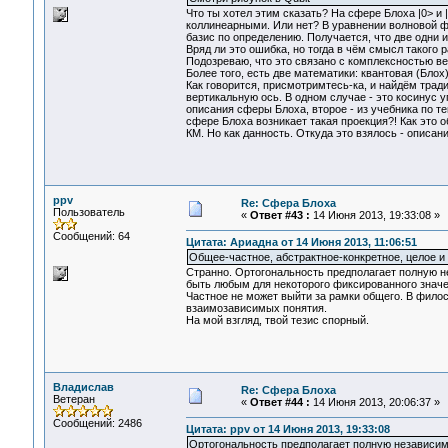
Что ты хотел этим сказать? На сфере Блоха |0> и
коллинеарными. Или нет? В уравнении волновой ф
базис по определению. Получается, что две одни и
Вряд ли это ошибка, но тогда в чём смысл такого 
Подозреваю, что это связано с комплексностью ве
Более того, есть две математики: квантовая (Блох
Как говорится, присмотримтесь-ка, и найдём тради
вертикальную ось. В одном случае - это косинус уг
описания сферы Блоха, второе - из учебника по те
сфере Блоха возникает такая проекция?! Как это 
КМ. Но как данность. Откуда это взялось - описани
ppv
Re: Сфера Блоха
Пользователь
«
Ответ #43 :
14 Июня 2013, 19:33:08 »
Сообщений: 64
Цитата: Ариадна от 14 Июня 2013, 11:06:51
Общее-частное, абстрактное-конкретное, целое и 
Странно. Ортогональность предполагает полную не
быть любым для некоторого фиксированного значен
Частное не может выйти за рамки общего. В филос
взаимозависимых понятия.
На мой взгляд, твой тезис спорный.
Владислав
Re: Сфера Блоха
Ветеран
«
Ответ #44 :
14 Июня 2013, 20:06:37 »
Сообщений: 2486
Цитата: ppv от 14 Июня 2013, 19:33:08
Ортогональность предполагает полную независим