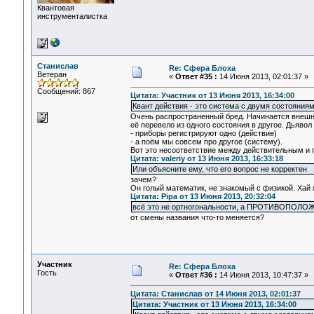
Квантовая
инструменталистка
Станислав
Re: Сфера Блоха
Ветеран
«
Ответ #35 :
14 Июня 2013, 02:01:37 »
Сообщений: 867
Цитата: Участник от 13 Июня 2013, 16:34:00
Квант действия - это система с двумя состояниям
Очень распространенный бред. Начинается внешне 
её перевело из одного состояния в другое. Дьявол 
- приборы регистрируют одно (действие)
- а поём мы совсем про другое (систему).
Вот это несоответствие между действительным и п
Цитата: valeriy от 13 Июня 2013, 16:33:18
Или объясните ему, что его вопрос не корректен
зачем?
Он голый математик, не знакомый с физикой. Хай 
Цитата: Pipa от 13 Июня 2013, 20:32:04
всё это не ортногональности, а ПРОТИВОПОЛ
от смены названия что-то меняется?
Участник
Re: Сфера Блоха
Гость
«
Ответ #36 :
14 Июня 2013, 10:47:37 »
Цитата: Станислав от 14 Июня 2013, 02:01:37
Цитата: Участник от 13 Июня 2013, 16:34:00