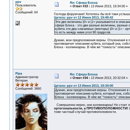
ppv
Re: Сфера Блоха
Пользователь
«
Ответ #33 :
13 Июня 2013, 19:34:00 »
Сообщений: 64
Господа форумчане! Хотелось бы всё-таки услыш
Цитата: ppv от 12 Июня 2013, 19:49:42
Эти две величины |0> и |1> указываются в описан
сфере Блоха - это две разные величины, разные 
кубита эти два слагаемых (векторы) |0> и |1> - 
то есть между ними угол 90 градусов.
Думаю, мои предположения верны. Отклонения в п
противоречит описанию кубита, который она, собст
Блоха - коллинеарны. В чём же "тонкость" описан
Pipa
Re: Сфера Блоха
Администратор
«
Ответ #34 :
13 Июня 2013, 20:32:04 »
Ветеран
Цитата: ppv от 13 Июня 2013, 19:34:00
Сообщений: 3660
Думаю, мои предположения верны. Отклонения в 
противоречит описанию кубита, который она, собс
Блоха - коллинеарны. В чём же "тонкость" описан
Совершенно верно, они коллинеарны! Но стоит ли
ортогональности, а ПРОТИВОПОЛОЖНОСТИ!
И
тоже частный случай противоположности.