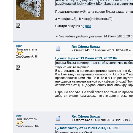
Как и бит, кубит допускает два собственных состо
комбинацией |psi> = a|0>+ b|1>. Здесь a и b явл
Представление кубита на сфере Блоха задается 
a = cos(teta/2), b = exp{i*phi}sin(teta/2)
Смотри рисунок в
Qubit
«
Последнее редактирование: 14 Июня 2013, 18:05
ppv
Re: Сфера Блоха
Пользователь
«
Ответ #41 :
14 Июня 2013, 18:54:00 »
Сообщений: 64
Цитата: Pipa от 13 Июня 2013, 20:32:04
сфера Блоха приводит нас к той мысли, что выбор
Звучит как-то лирично.
В математике я понимаю противоположности в буле
0 и 1 не тянут на противоположности. Оси Х и Y т
противоположными. Но |0> и |1> я бы не рискнул т
находится на вертикальной оси сферы Блоха? Точно 
отличается от +|1> (в уравнениях волновой функц
Странно всё это. Но твой ответ всё-таки не прояс
действительно полагаешь, что это одно и то же: о
ppv
Re: Сфера Блоха
Пользователь
«
Ответ #42 :
14 Июня 2013, 19:13:19 »
Сообщений: 64
Цитата: valeriy от 14 Июня 2013, 14:32:01
Смотри рисунок в Qubit