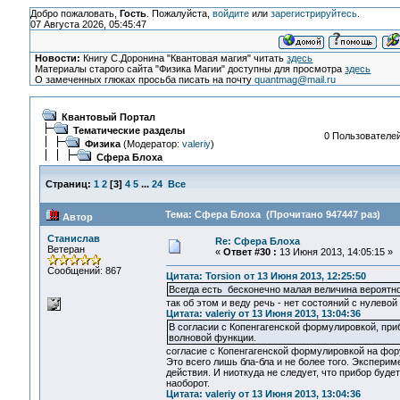
Добро пожаловать,
Гость
. Пожалуйста,
войдите
или
зарегистрируйтесь
.
07 Августа 2026, 05:45:47
Новости:
Книгу С.Доронина "Квантовая магия" читать
здесь
Материалы старого сайта "Физика Магии" доступны для просмотра
здесь
О замеченных глюках просьба писать на почту
quantmag@mail.ru
Квантовый Портал
Тематические разделы
0 Пользователей
Физика
(Модератор:
valeriy
)
Сфера Блоха
Страниц:
1
2
[
3
]
4
5
...
24
Все
Тема: Сфера Блоха (Прочитано 947447 раз)
Автор
Станислав
Re: Сфера Блоха
Ветеран
«
Ответ #30 :
13 Июня 2013, 14:05:15 »
Сообщений: 867
Цитата: Torsion от 13 Июня 2013, 12:25:50
Всегда есть бесконечно малая величина вероятн
так об этом и веду речь - нет состояний с нулевой
Цитата: valeriy от 13 Июня 2013, 13:04:36
В согласии с Копенгагенской формулировкой, приб
волновой функции.
согласие с Копенгагенской формулировкой на фору
Это всего лишь бла-бла и не более того. Экспери
действия. И ниоткуда не следует, что прибор буде
наоборот.
Цитата: valeriy от 13 Июня 2013, 13:04:36