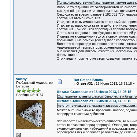
Только множественный эксперимент может дать ка
Вообще-то "единичных" экспериментов не бывает.
так, для общего развития вопроса темы почитаем 
Секунда есть время, равное 9 192 631 770 перио
состояния атома цезия-133.
Итак, это и есть именно множественный экспериме
Итак, регистрируются кванты действия (излучения
состояния. Точнее - как переход из первого возб
Опять же к сведению - возбужденных состояний у 
И опять же к сведению - вся эта сверхтонкая кра
промышленные помехи (сосед завел карбюраторный
Более того, переход в основное состояние - стох
жидкогелиевой температуры, ориентированные магн
она исчезнет для микромножеств из нескольких с
бессмыслен.
Это я веду к тому, что не стоит слишком увлека
valeriy
Re: Сфера Блоха
Глобальный модератор
«
Ответ #31 :
13 Июня 2013, 16:33:18 »
Ветеран
Цитата: Станислав от 13 Июня 2013, 14:05:15
Сообщений: 4167
Экспериментальным фактом было, есть и будет р
Цитата: Станислав от 13 Июня 2013, 14:05:15
не стоит слишком увлекаться заведомо некорре
Может быть вы сможете прояснить вопрос, заданны
оперирует квантами действия.
Что касается математического аппарата, то он им
которые ставятся перед природой. Очевидно, теор
экспериментальных наблюдений и предсказывает д
опровергает их) и получает результаты до селе н