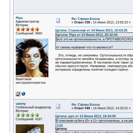
Pipa
Re: Сфера Блоха
Администратор
«
Ответ #39 :
14 Июня 2013, 13:50:23 »
Ветеран
Цитата: Станислав от 14 Июня 2013, 10:53:25
Сообщений: 3660
Цитата: Pipa от 13 Июня 2013, 20:32:04
всё это не ортногональности, а ПРОТИВОПО
от смены названия что-то меняется?
Это, отнюдь, не синонимы. Ортогональности обра
ортогональности линейно независимы, а потому пр
же параметра/величины. В числовом поле таких гр
обычно присутствуют. Например, температура абс
интервале определены понятия холодно-горячо.
Квантовая
инструменталистка
valeriy
Re: Сфера Блоха
Глобальный модератор
«
Ответ #40 :
14 Июня 2013, 14:32:01 »
Ветеран
Цитата: ppv от 13 Июня 2013, 19:34:00
Сообщений: 4167
В описании кубита |0> и |1> ортогональны, а на 
Qubit
Цитата: