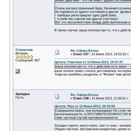
Квант действия - это система с двумя состояния
Очень распространенный бред. Начинается внешне
её перевело из одного состояния в другое. Дьявол
- приборы регистрируют одно (действие)
- а поём мы совсем про другое (систему).
Вот это несоответствие между действительным и 
В таком случае, ваша песенка про то, что у действи
Станислав
Re: Сфера Блоха
Ветеран
«
Ответ #37 :
14 Июня 2013, 10:53:25 »
Сообщений: 867
Цитата: Участник от 14 Июня 2013, 10:47:37
ваша песенка про то, что у действия есть квант - 
ваше полное право считать достоверные экспери
Тогда вы ошиблись разделом, в "Физике" вам делат
Ариадна
Re: Сфера Блоха
Гость
«
Ответ #38 :
14 Июня 2013, 11:06:51 »
Цитата: Pipa от 13 Июня 2013, 20:32:04
Совершенно верно, они коллинеарны! Но стоит ли 
ортногональности, а ПРОТИВОПОЛОЖНОСТИ! И очен
тоже частный случай противоположности.
Холодно-горячо, много-мало, свет и тьма - коллин
Общее-частное, абстрактное-конкретное, целое и 