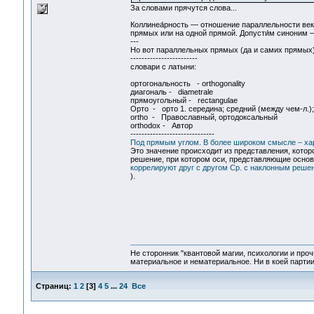
За словами прячутся слова...
Коллинеа́рность — отношение параллельности век
прямых или на одной прямой. Допусти́м синоним 
---
Но вот параллельных прямых (да и самих прямых) в
------------------------
словари с латыни:
ортогональность - orthogonality
диагональ - diametrale
прямоугольный - rectangulae
Орто - орто 1. середина; средний (между чем-л.);
ortho - Православный, ортодоксальный
orthodox - Автор
------------------------------
Под прямым углом. В более широком смысле – хара
Это значение происходит из представления, котор
решение, при котором оси, представляющие основ
коррелируют друг с другом Ср. с наклонным реше
).
Не сторонник "квантовой магии, психологии и проч
материальное и нематериальное. Ни в коей партии
Страниц:
1
2
[
3
]
4
5
...
24
Все