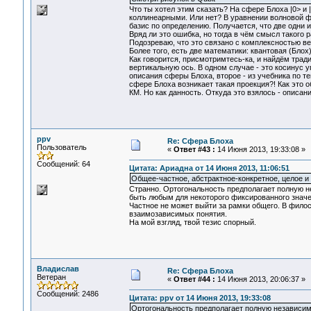
Что ты хотел этим сказать? На сфере Блоха |0> и
коллинеарными. Или нет? В уравнении волновой ф
базис по определению. Получается, что две одни и
Вряд ли это ошибка, но тогда в чём смысл такого 
Подозреваю, что это связано с комплексностью ве
Более того, есть две математики: квантовая (Блох
Как говорится, присмотримтесь-ка, и найдём тради
вертикальную ось. В одном случае - это косинус уг
описания сферы Блоха, второе - из учебника по те
сфере Блоха возникает такая проекция?! Как это 
КМ. Но как данность. Откуда это взялось - описани
ppv
Re: Сфера Блоха
Пользователь
«
Ответ #43 :
14 Июня 2013, 19:33:08 »
Сообщений: 64
Цитата: Ариадна от 14 Июня 2013, 11:06:51
Общее-частное, абстрактное-конкретное, целое и 
Странно. Ортогональность предполагает полную не
быть любым для некоторого фиксированного значен
Частное не может выйти за рамки общего. В филос
взаимозависимых понятия.
На мой взгляд, твой тезис спорный.
Владислав
Re: Сфера Блоха
Ветеран
«
Ответ #44 :
14 Июня 2013, 20:06:37 »
Сообщений: 2486
Цитата: ppv от 14 Июня 2013, 19:33:08
Ортогональность предполагает полную независим