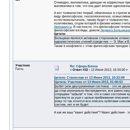
Очевидно, математика, дающая не корректные пред
математики в том, что она дает вполне однозначн
А вот толмачество теорий, облаченных в строгие 
виду философское, гносеологическое, осмысливани
естествоиспытатель, таково будет и толмачеств
позитивизма, отцом которой в физике можно счит
Авенариуса
. В частности, это философское тече
философские взгляды, довели
Людвига Больцман
Цитата:
Больцман являлся активным сторонником атомист
идеалистических учений (среди них — Э. Мах и В.
Также в конфликте с этим философским трендом Л
Участник
Re: Сфера Блоха
Гость
«
Ответ #32 :
13 Июня 2013, 16:34:00 »
Цитата: Станислав от 13 Июня 2013, 10:22:09
Цитата: Участник от 13 Июня 2013, 01:06:53
кубит (или двухуровневая система) - это не дву
да спор изначально беспредметен, все равно каку
спорщики "забыли" о том, что и само состояние ку
притянута за уши с целью приближения описания 
кому-то так хочется все описать кубитами совсе
систем, нет и не будет.
А как же ваш "квант действия"? Квант действия - 