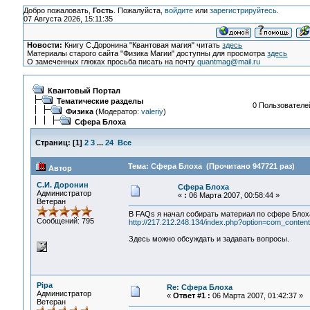
Добро пожаловать,
Гость
. Пожалуйста,
войдите
или
зарегистрируйтесь
.
07 Августа 2026, 15:11:35
Новости:
Книгу С.Доронина "Квантовая магия" читать
здесь
Материалы старого сайта "Физика Магии" доступны для просмотра
здесь
О замеченных глюках просьба писать на почту
quantmag@mail.ru
Квантовый Портал
Тематические разделы
0 Пользователей
Физика
(Модератор:
valeriy
)
Сфера Блоха
Страниц:
[
1
]
2
3
...
24
Все
Тема: Сфера Блоха (Прочитано 947721 раз)
Автор
С.И. Доронин
Сфера Блоха
Администратор
«
:
06 Марта 2007, 00:58:44 »
Ветеран
В FAQs я начал собирать материал по сфере Блох
Сообщений: 795
http://217.212.248.134/index.php?option=com_conte
Здесь можно обсуждать и задавать вопросы.
Pipa
Re: Сфера Блоха
Администратор
«
Ответ #1 :
06 Марта 2007, 01:42:37 »
Ветеран