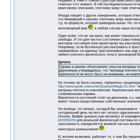
Недавно, в теме о тонкой структуре квантового о
отмечал этот момент. В той последовательности к
квантовому описанию, плотному миру тоже отвеча
Иногда говорят о других измерениях, которые отв
что ближайший к нашему плотному миру квантовый
т.д. по формуле, которая приведена выше. Но, по-
многомерный мир
, в любом случае наше восп
Один кубит, это не так мало, как может показать
свободы. И это для чистого состояния (сама пове
векторов состояния (или проекторов) мы рассмат
Например, если Вселенную рассматривать в прост
нормировать на единицу (рассматривать как шар 
любого плотного физического тела в трехмерной В
Цитата:
Однако в ранних объяснениях смысла матрицы пло
Дорониным утверждалось, что "матрица плотности
вероятности не могут быть ни мнимыми, ни комп
Ну почему не было сказано, говорилось неоднокра
http://www.ppole.ru/doronin/QuantumMagic/31.html
Ча
матрица плотности комплексная. Комплексные ве
сопряженными парами.
Вероятности состояний стоят на диагонали, и у 
имеет только вещественные собственные значения,
Но вообще, тот вопрос, который Вы затрагиваете –
сегодняшний день на него нет четкого однозначного
Doronin, Multiple quantum spin dynamics of entangle
ph/0306204
для реальной физической системы из н
запутанность определяется мнимой частью матрицы
некоторые размышления
.
И, вполне возможно, работает то, о чем Вы пишите