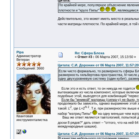
Цитата:
По крайней мере, популярное объяснение явлени
плотности и "круге Пипы"
, являющимся
Действительно, это может иметь место в реальн
части матрицы плотности. По крайней мере, в той 
Pipa
Re: Сфера Блоха
Администратор
«
Ответ #3 :
06 Марта 2007, 15:13:50 »
Ветеран
Цитата: С.И. Доронин от 06 Марта 2007, 11:57:20
Сообщений: 3660
Если чисто формально, то размерность сферы Бл
размерность гильбертова пространства,
N
-число 
одну двухуровневую систему (один кубит), разме
Если это и есть ответ, то он никуда не годится
вытекающим из числа компонент, которые включа
подобные этой, выводятся для комбинаций "первоэ
Если бы "мнимой" матрицы (сигма-y) не было, 
продолжало бы зависеть, однако выражение этой з
2
N-1
такой:
L
, где
L
=2
. Т.е. при размерностях выше 
набор "матриц Пипы"
на одну меньше чем матр
Квантовая
Ваш же ответ является тавтологией, попыткой дат
инструменталистка
доски 8 рядов?" дать ответ – "оттого, что на ней 64
международные шашки).
Цитата: С.И. Доронин от 06 Марта 2007, 11:57:20
В качестве небольшого отступления замечу...