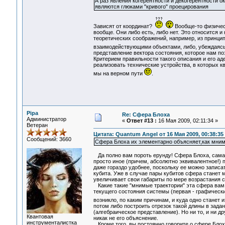
А раз явления когерентности и декогерентности о
являются глюками "кривого" проецирования
Зависят от координат?
Вообще-то физичес
вообще. Они либо есть, либо нет. Это относится 
теоретических соображений, например, из принци
взаимодействующими объектами, либо, убеждаясь 
представление вектора состояния, которое нам по
Критерием правильности такого описания и его аде
реализовать технические устройства, в которых к
мы на верном пути
.
Pipa
Re: Сфера Блоха
Администратор
«
Ответ #13 :
16 Мая 2009, 02:11:34 »
Ветеран
Цитата: Quantum Angel от 16 Мая 2009, 00:38:35
Сообщений: 3660
Сфера Блоха их элементарно объясняет,как мнимы
Да полно вам пороть ерунду! Сфера Блоха, сама п
просто иное (причем, абсолютно эквивалентное!) 
даже гораздо удобнее, поскольку ее можно записат
кубита. Уже в случае пары кубитов сфера станет 
увеличивает свои габариты по мере возрастания 
Какие такие "мнимые траектории" эта сфера вам 
текущего состояния системы (первая - графическим
возникло, по каким причинам, и куда одно станет
потом либо построить отрезок такой длины в зада
(алгебраическое представление). Но ни то, и ни д
Квантовая
никак не его объяснение.
инструменталистка
Кроме того, вы постоянно говорите о сфере Блоха