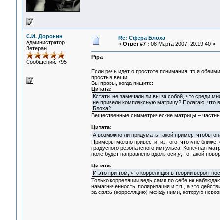
С.И. Доронин
Re: Сфера Блоха
Администратор
«
Ответ #7 :
08 Марта 2007, 20:19:40 »
Ветеран
Pipa
Сообщений: 795
Если речь идет о простоте понимания, то я обеим
простые вещи.
Вы правы, когда пишите:
Цитата:
Кстати, не замечали ли вы за собой, что среди м
не привели комплексную матрицу? Полагаю, что в
Блоха?
Вещественные симметрические матрицы – частный
Цитата:
А возможно ли придумать такой пример, чтобы он
Примеры можно привести, из того, что мне ближе,
градусного резонансного импульса. Конечная мат
поле будет направлено вдоль оси
y
, то такой пов
Цитата:
И это при том, что корреляция в теории вероятнос
Только корреляции ведь сами по себе не наблюда
намагниченность, поляризация и т.п., а это дей
за связь (корреляцию) между ними, которую нево