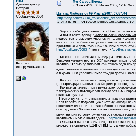
Pipa
Re: Сфера Блоха
Администратор
«
Ответ #10 :
09 Марта 2007, 12:46:34 »
Ветеран
Цитата: Любовь от 09 Марта 2007, 07:57:04
Сообщений: 3660
http://tony.donetsk.ua/_tm/scientific_researches/order
это на пы.сы. - оч вещественное доказательство)
Хорошо себе доказательство! Вместо слова когер
А вот и контр-довод: "
Более высокий уровень ког
подростков с высоким уровнем интеллектуальног
когерентности
биопотнециалов затылочных областе
Креативные и примитивные // Основы онтогенетиче
http://vuzlib.net/30834/
, весь текст -
ftp://files.zipsi
Когерентность сигналов между различными отведе
Высокая когерентность в ЭЭГ означает лишь то об
Квантовая
картина. Я сама делала попытки такого рода изме
инструменталистка
единственным отведением - используя в качестве
а в домашних условиях было трудно достичь боль
Когерентности сигналов, получаемых при монито
(электрокардиографии). Такой пример проще, чем
Как все мы знаем, при съемке электрокардиограм
электрических потенциалов между разными парами
полосках бумаги.
Несмотря на то, что визуально эти записи разня
Если перейти в подходящую систему координат (см
проекциям одного и того «линейного осциллятора»
оси сердца». Обычно эта ось направлена под угло
меня, например, электрическая ось сердца горизон
картинками можно найти здесь -
http://lainslav.nar
Обращает на себя внимание, что проявление кор
множества сигналов ЕДИНСТВЕНЕН, а многообрази