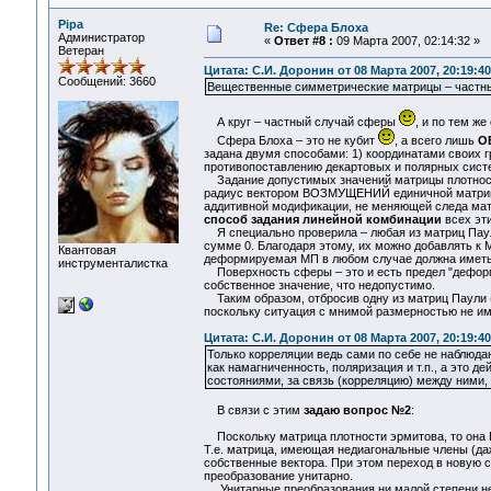
Pipa
Re: Сфера Блоха
Администратор
«
Ответ #8 :
09 Марта 2007, 02:14:32 »
Ветеран
Цитата: С.И. Доронин от 08 Марта 2007, 20:19:40
Сообщений: 3660
Вещественные симметрические матрицы – частный
А круг – частный случай сферы
, и по тем ж
Сфера Блоха – это не кубит
, а всего лишь
О
задана двумя способами: 1) координатами своих гр
противопоставлению декартовых и полярных систе
Задание допустимых значений матрицы плотности
радиус вектором ВОЗМУЩЕНИЙ единичной матрицы
аддитивной модификации, не меняющей следа мат
способ задания линейной комбинации
всех эт
Я специально проверила – любая из матриц Паули 
сумме 0. Благодаря этому, их можно добавлять к 
Квантовая
деформируемая МП в любом случае должна иметь 
инструменталистка
Поверхность сферы – это и есть предел "деформа
собственное значение, что недопустимо.
Таким образом, отбросив одну из матриц Паули 
поскольку ситуация с мнимой размерностью не им
Цитата: С.И. Доронин от 08 Марта 2007, 20:19:40
Только корреляции ведь сами по себе не наблюд
как намагниченность, поляризация и т.п., а это
состояниями, за связь (корреляцию) между ними
В связи с этим
задаю вопрос №2
:
Поскольку матрица плотности эрмитова, то она 
Т.е. матрица, имеющая недиагональные члены (даж
собственные вектора. При этом переход в новую с
преобразование унитарно.
Унитарные преобразования ни малой степени не и