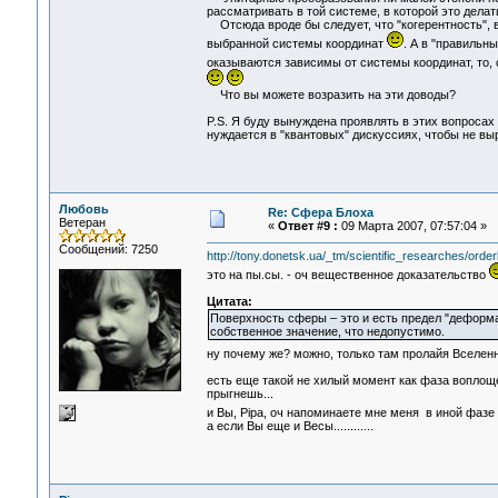
рассматривать в той системе, в которой это делат
Отсюда вроде бы следует, что "когерентность",
выбранной системы координат
. А в "правильн
оказываются зависимы от системы координат, то,
Что вы можете возразить на эти доводы?
P.S. Я буду вынуждена проявлять в этих вопроса
нуждается в "квантовых" дискуссиях, чтобы не выр
Любовь
Re: Сфера Блоха
Ветеран
«
Ответ #9 :
09 Марта 2007, 07:57:04 »
Сообщений: 7250
http://tony.donetsk.ua/_tm/scientific_researches/orderl
это на пы.сы. - оч вещественное доказательство
Цитата:
Поверхность сферы – это и есть предел "деформа
собственное значение, что недопустимо.
ну почему же? можно, только там пролайя Вселен
есть еще такой не хилый момент как фаза воплоще
прыгнешь...
и Вы, Pipa, оч напоминаете мне меня в иной фаз
а если Вы еще и Весы............