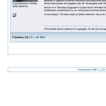
данные в единую количественную математическу
Сaementarius Civitas
качественными методами,тем же Зеландом или Л
Solis Aeterna
писал что "матриц будущего существует множеств
появилась возможность их описания количественн
А на вопрос,"почему мир устроен именно так,а не 
«Осенний Ангел прячется в дождях. В листве янтарн
Страниц:
[
1
]
2
3
...
24
Все
Powered by SMF 1.1.10