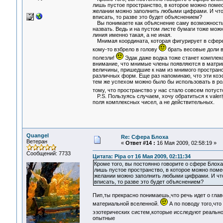
лишь пустое пространство, в которое можно помест
желании можно заполнить любыми цифрами. И что, 
вписать, то разве это будет объяснением?
Вы понимаете как объяснение саму возможность в
назвать. Ведь и на пустом листе бумаги тоже мож
линия именно такая, а не иная.
Мнимая координата, которая фигурирует в сфере Б
кому-то взбрело в голову
брать весовые доли в
полезли!
Эдак даже водка тоже станет комплекс
внимание, что мнимые члены появляются в матриц
величины, пришедшие к нам из мнимого пространс
различных форм. Еще раз напоминаю, что эти ко
тем же успехом можно было бы использовать в ро
тому, что пространство у нас стало совсем потус
P.S. Пользуясь случаем, хочу обратиться к valer
поля комплексных чисел, а не действительных.
Quangel
Re: Сфера Блоха
Ветеран
«
Ответ #14 :
16 Мая 2009, 02:58:19 »
Сообщений: 7733
Цитата: Pipa от 16 Мая 2009, 02:11:34
Кроме того, вы постоянно говорите о сфере Блоха
лишь пустое пространство, в которое можно помест
желании можно заполнить любыми цифрами. И что,
вписать, то разве это будет объяснением?
Пип,ты прекрасно понимаешь,что речь идет о главе
материальной вселенной.
А по поводу того,чт
эзотерических систем,которые исследуют реальн
опытные