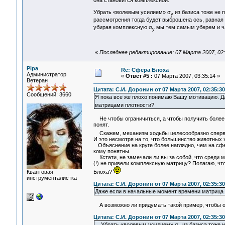
Убрать «волевым усилием» σ
из базиса тоже не 
у
рассмотрения тогда будет выброшена ось, равная
убирая комплексную σ
мы тем самым уберем и ч
у
«
Последнее редактирование: 07 Марта 2007, 02:
Pipa
Re: Сфера Блоха
Администратор
«
Ответ #5 :
07 Марта 2007, 03:35:14 »
Ветеран
Цитата: С.И. Доронин от 07 Марта 2007, 02:35:30
Сообщений: 3660
Я пока все же плохо понимаю Вашу мотивацию. Дл
матрицами плотности?
Не чтобы ограничиться, а чтобы получить более 
понят.
Скажем, механизм ходьбы целесообразно сперва 
И это несмотря на то, что большинство животных х
Объяснение на круге более наглядно, чем на сфе
кому понятны.
Кстати, не замечали ли вы за собой, что среди 
(!) не привели комплексную матрицу? Полагаю, чт
Блоха?
Квантовая
инструменталистка
Цитата: С.И. Доронин от 07 Марта 2007, 02:35:30
Даже если в начальные момент времени матрица 
А возможно ли придумать такой пример, чтобы о
Цитата: С.И. Доронин от 07 Марта 2007, 02:35:30
Убрать «волевым усилием» σ
из базиса тоже н