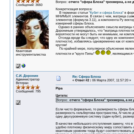
Вопрос:
отчего "сфера Блоха" трехмерна, а не д
Сообщений: 3660
Конкретизация вопроса:
В терминах статьи
"Кубит и сфера Блоха"
в форм
МНИМЫХ элементов. В связи с чем, матрица
сигм
элементов (формула 3.11), а компонента Py векто
измерений сферы Блоха.
Однако в ранних объяснениях смысла матрицы пло
Дорониным утверждалось, что "матрица плотност
вероятности не могут быть ни мнимыми, ни компл
Отсюда вроде бы следует, что одну их компонент
плотности), избавляясь одновременно как от комп
кругом!
По крайней мере, популярное объяснение явлени
Квантовая
плотности и "круге Пипы"
, являющимся 
инструменталистка
С.И. Доронин
Re: Сфера Блоха
Администратор
«
Ответ #2 :
06 Марта 2007, 11:57:20 »
Ветеран
Pipa
Сообщений: 795
Цитата:
Вопрос:
отчего "сфера Блоха" трехмерна, а не 
Если чисто формально, то размерность сферы Бл
размерность гильбертова пространства,
N
-число 
одну двухуровневую систему (один кубит), разме
В качестве небольшого отступления замечу, что в
удобно плотному физическому миру сопоставить о
квантовым уровням тогда будут соответствовать дву