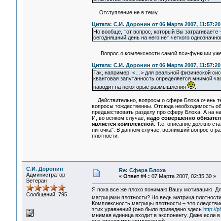
Отступление не в тему.
Цитата: С.И. Доронин от 06 Марта 2007, 11:57:20
Но вообще, тот вопрос, который Вы затрагиваете 
сегодняшний день на него нет четкого однозначно
Вопрос о комлексности самой пси-функции уже
Цитата: С.И. Доронин от 06 Марта 2007, 11:57:20
Так, например, <…> для реальной физической сис
квантовая запутанность определяется мнимой част
наводит на некоторые размышления
.
Действительно, вопросы о сфере Блоха очень те
вопросы тождественны. Отсюда необходимость обя
предшествовать разделу про сферу Блоха. А на н
И, во всяком случае,
надо совершенно обязател
является комплексной.
Т.е. описание должно ста
ниточка". В данном случае, возникший вопрос о 
плотности.
С.И. Доронин
Re: Сфера Блоха
Администратор
«
Ответ #4 :
07 Марта 2007, 02:35:30 »
Ветеран
Я пока все же плохо понимаю Вашу мотивацию. Для
Сообщений: 795
матрицами плотности? Но ведь матрица плотности 
Комплексность матрицы плотности – это следств
этих уравнений (оно было приведено здесь
http:/
мнимая единица входит в экспоненту. Даже если 
она становится комплексной.