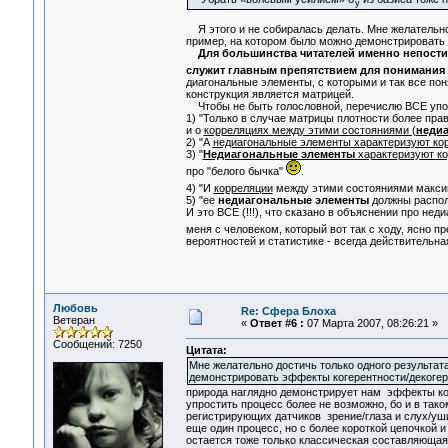
у
Я этого и не собиралась делать. Мне желательно
пример, на котором было можно демонстрировать 
Для большинства читателей именно непос
служит главным препятствием для понимания 
диагональные элементы, с которыми и так все пон
конструкция является матрицей.
Чтобы не быть голословной, перечислю ВСЕ упо
1) "Только в случае матрицы плотности более пр
и о
корреляциях между этими состояниями (
неди
2) "А
недиагональные элементы характеризуют ко
3) "
Недиагональные элементы
характеризуют к
про "белого бычка"
.
4) "И
корреляции
между этими состояниями макси
5) "ее
недиагональные элементы
должны распола
И это ВСЕ (!!!), что сказано в объяснении про не
меня с человеком, который вот так с ходу, ясно 
вероятностей и статистике - всегда действительна
Любовь
Re: Сфера Блоха
Ветеран
«
Ответ #6 :
07 Марта 2007, 08:26:21 »
Сообщений: 7250
Цитата:
Мне желательно достичь только одного результа
демонстрировать эффекты когерентности/декогер
природа наглядно демонстрирует нам эффекты ко
упростить процесс более не возможно, бо и в так
регистрирующих датчиков зрение/глаза и слух/уши
еще один процесс, но с более короткой цепочкой и 
остается тоже только классическая составляющая.