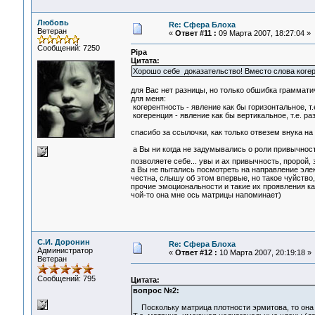
Любовь
Re: Сфера Блоха
Ветеран
«
Ответ #11 :
09 Марта 2007, 18:27:04 »
Сообщений: 7250
Pipa
Цитата:
Хорошо себе доказательство! Вместо слова когер
для Вас нет разницы, но только обшибка граммати
для меня:
когерентность - явление как бы горизонтальное, т
когеренция - явление как бы вертикальное, т.е. р
спасибо за ссылочки, как только отвезем внука н
а Вы ни когда не задумывались о роли привычност
позволяете себе... увы и ах привычность, пророй,
а Вы не пытались посмотреть на направление эле
честна, слышу об этом впервые, но такое чуйство,
прочие эмоциональности и такие их проявления к
чой-то она мне ось матрицы напоминает)
С.И. Доронин
Re: Сфера Блоха
Администратор
«
Ответ #12 :
10 Марта 2007, 20:19:18 »
Ветеран
Сообщений: 795
Цитата:
вопрос №2:
Поскольку матрица плотности эрмитова, то она 