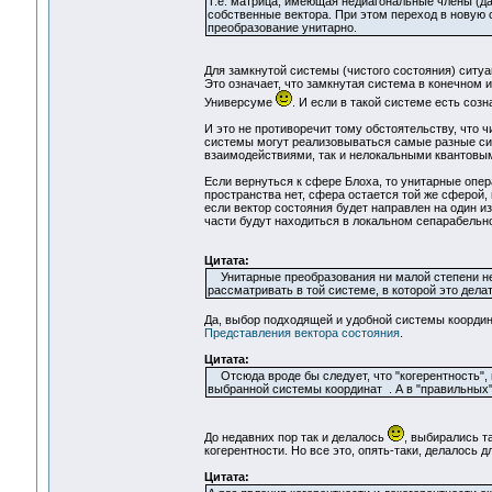
Т.е. матрица, имеющая недиагональные члены (даж
собственные вектора. При этом переход в новую 
преобразование унитарно.
Для замкнутой системы (чистого состояния) ситуа
Это означает, что замкнутая система в конечном и
Универсуме
. И если в такой системе есть созн
И это не противоречит тому обстоятельству, что 
системы могут реализовываться самые разные сит
взаимодействиями, так и нелокальными квантовы
Если вернуться к сфере Блоха, то унитарные опер
пространства нет, сфера остается той же сферой,
если вектор состояния будет направлен на один и
части будут находиться в локальном сепарабельно
Цитата:
Унитарные преобразования ни малой степени не и
рассматривать в той системе, в которой это дела
Да, выбор подходящей и удобной системы координа
Представления вектора состояния
.
Цитата:
Отсюда вроде бы следует, что "когерентность",
выбранной системы координат . А в "правильных" 
До недавних пор так и делалось
, выбирались т
когерентности. Но все это, опять-таки, делалось 
Цитата: