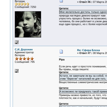
Ветеран
«
Ответ #6 :
07 Марта 20
Сообщений: 7250
Цитата:
Мне желательно достичь только одног
природа наглядно демонстрирует нам
упростить процесс более не возможно,
человека, бо они работают в узком ди
еще один процесс, но с более короткой
С.И. Доронин
Re: Сфера Блоха
Администратор
«
Ответ #7 :
08 Марта 20
Ветеран
Pipa
Сообщений: 795
Если речь идет о простоте понимания,
Вы правы, когда пишите:
Цитата:
Кстати, не замечали ли вы за собой,
этим "берегли" читателей не для тог
Вещественные симметрические матриц
Цитата:
А возможно ли придумать такой приме
Примеры можно привести, из того, что
плотности, как и начальная, будут в
Цитата: