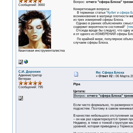
Вопрос:
отчего "сфера Блоха" трехме
Сообщений: 3660
Конкретизация вопроса:
В терминах статьи
"Кубит и сфера Б
возникновение в матрице плотности
к
из трех измерений сферы Блоха.
Однако в ранних объяснениях смысла 
содержит вероятности состояний"
[те
Отсюда вроде бы следует, что одну их
и от одного из ИЗМЕРЕНИЙ сферы Блох
По крайней мере, популярное объясне
случаем сферы Блоха.
Квантовая инструменталистка
С.И. Доронин
Re: Сфера Блоха
Администратор
«
Ответ #2 :
06 Марта 20
Ветеран
Pipa
Сообщений: 795
Цитата:
Вопрос:
отчего "сфера Блоха" трехме
Если чисто формально, то размерност
подсистем. Поэтому в самом минималь
В качестве небольшого отступления за
– он как раз характеризуется тремя п
Недавно, в теме о тонкой структуре к
уровней, которая приведена у Гермеса