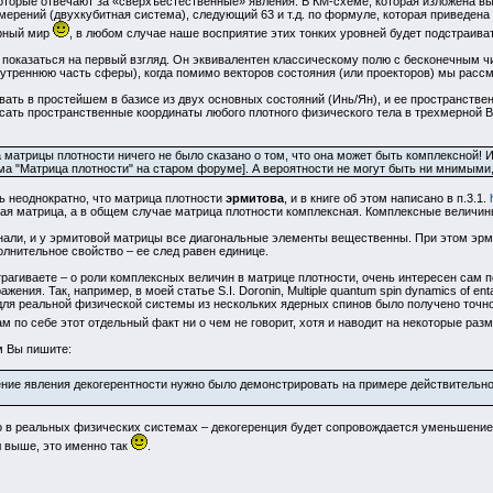
 которые отвечают за «сверхъестественные» явления. В КМ-схеме, которая изложена 
мерений (двухкубитная система), следующий 63 и т.д. по формуле, которая приведена
ерный мир
, в любом случае наше восприятие этих тонких уровней будет подстраив
ет показаться на первый взгляд. Он эквивалентен классическому полю с бесконечным ч
нутреннюю часть сферы), когда помимо векторов состояния (или проекторов) мы рас
ать в простейшем в базисе из двух основных состояний (Инь/Ян), и ее пространстве
исать пространственные координаты любого плотного физического тела в трехмерной 
матрицы плотности ничего не было сказано о том, что она может быть комплексной! И
ма "Матрица плотности" на старом форуме]. А вероятности не могут быть ни мнимыми
ь неоднократно, что матрица плотности
эрмитова
, и в книге об этом написано в п.3.1.
я матрица, а в общем случае матрица плотности комплексная. Комплексные величин
онали, и у эрмитовой матрицы все диагональные элементы вещественны. При этом эрм
лнительное свойство – ее след равен единице.
рагиваете – о роли комплексных величин в матрице плотности, очень интересен сам по
ения. Так, например, в моей статье S.I. Doronin, Multiple quantum spin dynamics of enta
ля реальной физической системы из нескольких ядерных спинов было получено точно
 по себе этот отдельный факт ни о чем не говорит, хотя и наводит на некоторые ра
м Вы пишите:
ние явления декогерентности нужно было демонстрировать на примере действительно
о в реальных физических системах – декогеренция будет сопровождается уменьшением
л выше, это именно так
.