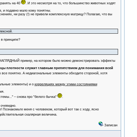
ранять на 40
. И это несмотря на то, что большинство животных ходят
, и подавно мало кому понятны.
ениях, ни разу (!) не привели комплексную матрицу? Полагаю, что вы
лексной.
 в принципе?
й и НАГЛЯДНЫЙ пример, на котором было можно демонстрировать эффекты
ы плотности служит главным препятствием для понимания всей
 все понятно. А недиагональные элементы обходите стороной, хотя
нальные элементы) и о
корреляциях между этими состояниями
ия.
емы..." – снова про "белого бычка"
.
 очевидно.
! Познакомьте меня с человеком, который вот так с ходу, ясно
 действительная скалярная величина.
Записан