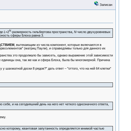
Записан
N
где
L
=2
-размерность гильбертова пространства,
N
-число двухуровневых
рность сферы Блоха равна 3.
ЕДСТВИЕМ
, вытекающим из числа компонент, которые включаются в
рвоэлементов" (матриц Паули), и справедливы только для данного их
ранства это продолжало бы зависеть, однако выражение этой зависимости
е единицы она, так же как и сфера Блоха, была бы многомерной. Причина
у шахматной доски 8 рядов?" дать ответ – "оттого, что на ней 64 клетки"
 себе, и на сегодняшний день на него нет четкого однозначного ответа,
ему.
асно которому, квантовая запутанность определяется мнимой частью