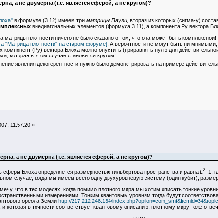
рна, а не двумерна (т.е. является сферой, а не кругом)?
лоха"
в формуле (3.12) имеем три
матрицы Паули
, вторая из которых (сигма-y) сос
омплексных
внедиагональных элементов (формула 3.11), а компонента Py вектора Бл
матрицы плотности ничего не было сказано о том, что она может быть комплексной! 
ма "Матрица плотности" на старом форуме]
. А вероятности не могут быть ни мнимыми,
 компонент (Py) вектора Блоха можно опустить (приравнять нулю для действительной
а, которая в этом случае становится кругом!
ние явления декогерентности нужно было демонстрировать на примере действительн
07, 11:57:20 »
рна, а не двумерна (т.е. является сферой, а не кругом)?
2
ь сферы Блоха определяется размерностью гильбертова пространства и равна
L
–1, г
ном случае, когда мы имеем всего одну двухуровневую систему (один кубит), размер
мечу, что в тех моделях, когда помимо плотного мира мы хотим описать тонкие уровн
ространственными измерениями. Тонким квантовым уровням тогда будут соответствовать
вантового ореола Земли
http://217.212.248.134/index.php?option=com_smf&Itemid=34&topi
, и которая в точности соответствует квантовому описанию, плотному миру тоже отве