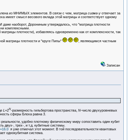
тавлена из МНИМЫХ элементов. В связи с чем, матрица
сигма-y
отвечает за
оха имеет смысл весового вклада этой матрицы и соответствует одному
И даже наоборот, Дорониным утверждалось, что "матрица плотности
 ни комплексными.
 матрицы плотности), избавляясь одновременно как от комплексности, так
ой матрицы плотности и "круге Пипы"
, являющимся частным
Записан
N
де
L
=2
-размерность гильбертова пространства,
N
-число двухуровневых
ность сферы Блоха равна 3.
и реальности, удобно плотному физическому миру сопоставить один кубит
 двух-, трех-, и т.д. кубитные системы.
c=16.0
я уже отмечал этот момент. В той последовательности квантовых
чает однокубитная система.