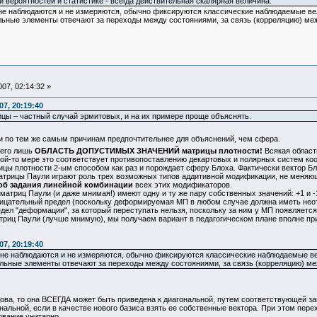
ии вероятностей и статистике - всегда действительная скалярная величина.
не наблюдаются и не измеряются, обычно фиксируются классические наблюдаемые велич
ьные элементы отвечают за переходы между состояниями, за связь (корреляцию) ме
07, 02:14:32 »
7, 20:19:40
ы – частный случай эрмитовых, и на их примере проще объяснять.
 и по тем же самым причинам предпочтительнее для объяснений, чем сфера.
сего лишь
ОБЛАСТЬ ДОПУСТИМЫХ ЗНАЧЕНИЙ матрицы плотности!
Всякая област
акой-то мере это соответствует противопоставлению декартовых и полярных систем коо
ы плотности 2-ым способом как раз и порождает сферу Блоха. Фактически вектор 
атрицы Паули играют роль трех возможных типов аддитивной модификации, не меняю
соб задания линейной комбинации
всех этих модификаторов.
триц Паули (и даже мнимая!) имеют одну и ту же пару собственных значений: +1 и -
трицательный предел (поскольку деформируемая МП в любом случае должна иметь нео
ел "деформации", за который переступать нельзя, поскольку за ним у МП появляется
риц Паули (лучше мнимую), мы получаем вариант в педагогическом плане вполне пр
7, 20:19:40
 не наблюдаются и не измеряются, обычно фиксируются классические наблюдаемые вели
льные элементы отвечают за переходы между состояниями, за связь (корреляцию) ме
а, то она ВСЕГДА может быть приведена к диагональной, путем соответствующей за
нальной, если в качестве нового базиса взять ее собственные вектора. При этом пер
ование унитарно.