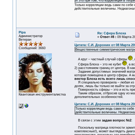
И это при том, что корреляция в теор
Только корреляции ведь сами по себе 
действительные величины. Недиагонал
Pipa
Re: Сфера Блоха
Администратор
«
Ответ #8 :
09 Марта 20
Ветеран
Цитата: С.И. Доронин от 08 Марта 200
Сообщений: 3660
Вещественные симметрические матриц
А круг – частный случай сферы
,
Сфера Блоха – это не кубит
, а в
2) расстоянием границ от центра. В к
Задание допустимых значений матриц
которая помещена в центр сферы. А м
вектор Блоха есть всего лишь спо
Я специально проверила – любая из ма
долях, лишь бы только не выйти за о
Поверхность сферы – это и есть пред
Таким образом, отбросив одну из мат
Квантовая инструменталистка
дополнительных особенностей.
Цитата: С.И. Доронин от 08 Марта 200
Только корреляции ведь сами по себе
действительные величины. Недиагона
В связи с этим
задаю вопрос №2
:
Поскольку матрица плотности эрмитов
комплексные!), может выглядеть диаго
пространства, поскольку это преобраз