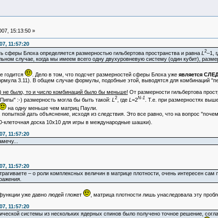
07, 15:13:50 »
7, 11:57:20
2
ть сферы Блоха определяется размерностью гильбертова пространства и равна
L
–1, 
ном случае, когда мы имеем всего одну двухуровневую систему (один кубит), разме
не годится
. Дело в том, что подсчет размерностей сферы Блоха уже
является СЛ
рмула 3.11). В общем случае формулы, подобные этой, выводятся для комбинаций "пе
) не было, то и число комбинаций было бы меньше!
От размерности гильбертова прост
2
N-1
 Пипы" :-) размерность могла бы быть такой:
L
, где
L
=2
. Т.е. при размерностях выш
на одну меньше чем матриц Паули.
пыткой дать объяснение, исходя из следствия. Это все равно, что на вопрос "почему 
00-клеточная доска 10x10 для игры в международные шашки).
7, 11:57:20
мечу...
7, 11:57:20
трагиваете – о роли комплексных величин в матрице плотности, очень интересен сам по
ражения.
ункции уже давно людей гложет
, матрица плотности лишь унаследовала эту пробл
7, 11:57:20
ической системы из нескольких ядерных спинов было получено точное решение, согл