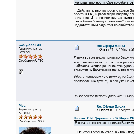
матрицы плотности. Сам по себе этот
Действительно, вопросы о сфере Бло
ввести в FAQ и раздел про матрицу п
внимание. И, во всяком случае,
надо 
стать более "самодостаточным", поско
недостаточным акцентом на свойства 
С.И. Доронин
Re: Сфера Блоха
Администратор
«
Ответ #4 :
07 Марта 20
Ветеран
Я пока все же плохо понимаю Вашу мот
Сообщений: 795
комплексной не от того, что мы расс
Неймана). Общее решение этих уравн
экспоненту. Даже если в начальные м
Убрать «волевым усилием» σ
из бази
у
произведению двух σ
, а это уже не к
у
«
Последнее редактирование: 07 Март
Pipa
Re: Сфера Блоха
Администратор
«
Ответ #5 :
07 Марта 20
Ветеран
Цитата: С.И. Доронин от 07 Марта 200
Сообщений: 3660
Я пока все же плохо понимаю Вашу мо
Не чтобы ограничиться, а чтобы полу