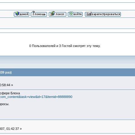
0 Пользователей и 3 Гостей смотрят эту тему.
39 раз)
:58:44 »
 сфере Блоха
on=com_content&task=view&id=17&Itemid=88888890
просы.
07, 01:42:37 »