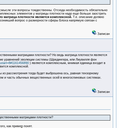
 смысле эти вопросы тождественны. Отсюда необходимость обязательно
комплексных элементов у матрицы плотности надо еще больше заострить
то матрица плотности является комплексной.
Т.е. описание должно
, возникший вопрос о размерности сферы Блоха напрямую связан с
Записан
щественными матрицами плотности? Но ведь матрица плотности является
твие уравнений эволюции системы (Шредингера, или Лиувилля фон
3&start=8#1161456890
) является комплексным, мнимая единица входит в
вится комплексной.
ы из рассмотрения тогда будет выброшена ось, равная тензорному
м и часть обычных вещественных осей в многоспиновых системах.
Записан
ещественными матрицами плотности?
го, как пример понят.