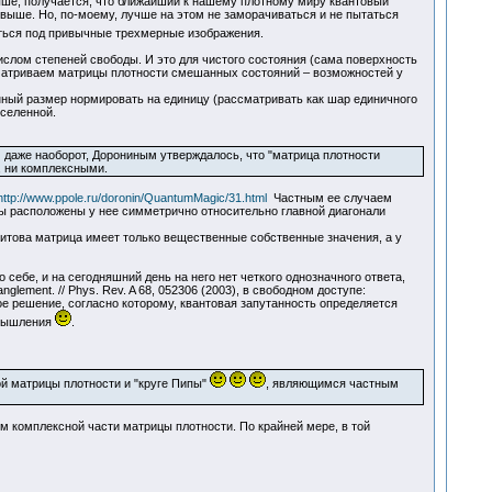
выше, получается, что ближайший к нашему плотному миру квантовый
 выше. Но, по-моему, лучше на этом не заморачиваться и не пытаться
аться под привычные трехмерные изображения.
ислом степеней свободы. И это для чистого состояния (сама поверхность
сматриваем матрицы плотности смешанных состояний – возможностей у
нный размер нормировать на единицу (рассматривать как шар единичного
Вселенной.
 даже наоборот, Дорониным утверждалось, что "матрица плотности
, ни комплексными.
http://www.ppole.ru/doronin/QuantumMagic/31.html
Частным ее случаем
ы расположены у нее симметрично относительно главной диагонали
итова матрица имеет только вещественные собственные значения, а у
 себе, и на сегодняшний день на него нет четкого однозначного ответа,
nglement. // Phys. Rev. A 68, 052306 (2003), в свободном доступе:
е решение, согласно которому, квантовая запутанность определяется
змышления
.
й матрицы плотности и "круге Пипы"
, являющимся частным
 комплексной части матрицы плотности. По крайней мере, в той