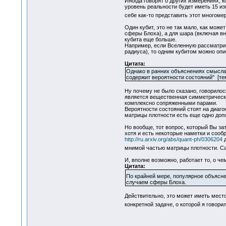
Иногда говорят о других измерениях,
уровень реальности будет иметь 15 из
себе как-то представить этот многом
Один кубит, это не так мало, как мож
сферы Блоха), а для шара (включая в
кубита еще больше.
Например, если Вселенную рассматрив
радиуса), то одним кубитом можно оп
Цитата:
Однако в ранних объяснениях смысла 
содержит вероятности состояний" [те
Ну почему не было сказано, говорилос
является вещественная симметрическа
комплексно сопряженными парами.
Вероятности состояний стоят на диаг
матрицы плотности есть еще одно допо
Но вообще, тот вопрос, который Вы зат
хотя и есть некоторые наметки и соображ
http://ru.arxiv.org/abs/quant-ph/0306204
д
мнимой частью матрицы плотности. Сам
И, вполне возможно, работает то, о че
Цитата:
По крайней мере, популярное объясне
случаем сферы Блоха.
Действительно, это может иметь мест
конкретной задаче, о которой я говори