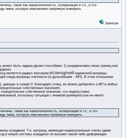
ины, такие как намагниченность, поляризация и т.п., а это
жду ними, которую невозможно напрямую измерить.
Записан
ь может быть задана двумя способами: 1) координатами своих границ или
рдинат.
Блоха является радиус вектором ВОЗМУЩЕНИЙ единичной матрицы,
щей следа матрицы плотности (в дальнейшем – МП). В этом отношении
1, дающих в сумме 0. Благодаря этому, их можно добавлять к МП в любых
трицательные собственные значения).
 отрицательное собственное значение, что недопустимо.
иемлемый, поскольку ситуация с мнимой размерностью не имеет
чины, такие как намагниченность, поляризация и т.п., а это
жду ними, которую невозможно напрямую измерить.
мены координат. Т.е. матрица, имеющая недиагональные члены (даже
еход в новую систему координат не вызовет какой-либо деформации