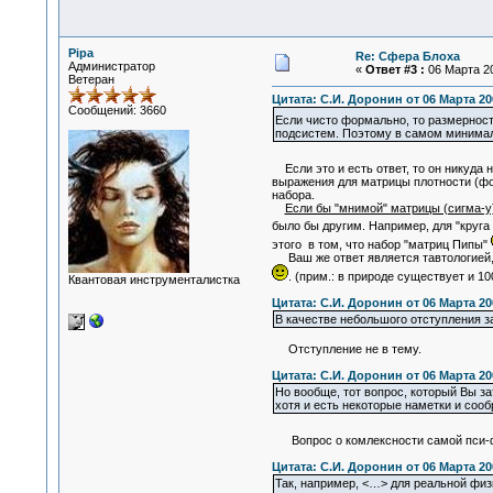
Pipa
Re: Сфера Блоха
Администратор
«
Ответ #3 :
06 Марта 20
Ветеран
Цитата: С.И. Доронин от 06 Марта 200
Сообщений: 3660
Если чисто формально, то размернос
подсистем. Поэтому в самом минималь
Если это и есть ответ, то он никуда 
выражения для матрицы плотности (фо
набора.
Если бы "мнимой" матрицы (сигма-y
было бы другим. Например, для "круга
этого в том, что набор "матриц Пипы"
Ваш же ответ является тавтологией, по
. (прим.: в природе существует и 1
Квантовая инструменталистка
Цитата: С.И. Доронин от 06 Марта 200
В качестве небольшого отступления за
Отступление не в тему.
Цитата: С.И. Доронин от 06 Марта 200
Но вообще, тот вопрос, который Вы за
хотя и есть некоторые наметки и сооб
Вопрос о комлексности самой пси-ф
Цитата: С.И. Доронин от 06 Марта 200
Так, например, <…> для реальной физ