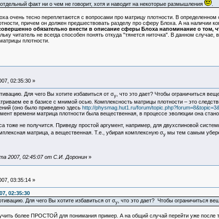
 отдельный факт ни о чем не говорит, хотя и наводит на некоторые размышления
.
ха очень тесно переплетаются с вопросами про матрицу плотности. В определенном
лотности, причем он должен предшествовать разделу про сферу Блоха. А на наличии 
совершенно обязательно внести в описание сферы Блоха напоминание о том, ч
льку читатель не всегда способен понять откуда "тянется ниточка". В данном случае
матрицы плотности.
07, 02:35:30 »
ивацию. Для чего Вы хотите избавиться от σ
, что это дает? Чтобы ограничиться ве
у
матриваем ее в базисе с мнимой осью. Комплексность матрицы плотности – это следс
ений (оно было приведено здесь
http://physmag.hut1.ru/forum/topic.php?forum=8&topic=
омент времени матрица плотности была вещественная, в процессе эволюции она стано
са тоже не получится. Приведу простой аргумент, например, для двухспиновой систем
омплексная матрица, а вещественная. Т.е., убирая комплексную σ
мы тем самым убере
у
а 2007, 02:45:07 от С.И. Доронин
»
07, 03:35:14 »
7, 02:35:30
тивацию. Для чего Вы хотите избавиться от σ
, что это дает? Чтобы ограничиться в
у
чить более ПРОСТОЙ для понимания пример. А на общий случай перейти уже после то