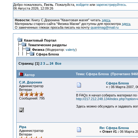
Добро пожаловать,
Гость
. Пожалуйста,
войдите
или
зарегистрируйтесь
.
06 Августа 2026, 12:09:26
Новости:
Книгу С.Доронина "Квантовая магия" читать
здесь
Материалы старого сайта "Физика Магии" доступны для просмотра
здесь
О замеченных глюках просьба писать на почту
quantmag@mail.ru
Квантовый Портал
Тематические разделы
Физика
(Модератор:
valeriy
)
Сфера Блоха
Страниц:
[
1
]
2
3
...
24
Все
Тема: Сфера Блоха (Прочитано 9468
Автор
С.И. Доронин
Сфера Блоха
Администратор
«
:
06 Марта 2007, 00
Ветеран
В FAQs я начал собирать материал по
Сообщений: 795
http://217.212.248.134/index.php?opti
Здесь можно обсуждать и задавать во
Pipa
Re: Сфера Блоха
Администратор
«
Ответ #1 :
06 Марта 20
Ветеран