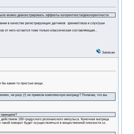
было можно демонстрировать эффекты когерентности/декогерентности.
вании в качестве регистрирующих датчиков зрение/глаза и слух/уши
ков от него остается тоже только классическая составляющая...
Записан
я бы какие-то простые вещи.
ниях, ни разу (!) не привели комплексную матрицу? Полагаю, что вы
в принципе?
д действием 180-градусного резонансного импульса. Конечная матрица
то такой поворот будет осуществляться в вещественной плоскости
xz
.