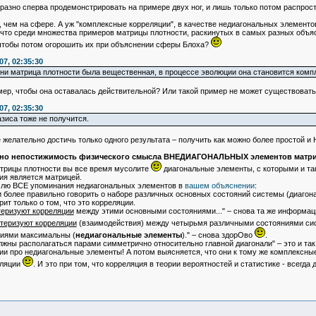
но сперва продемонстрировать на примере двух ног, и лишь только потом распрост
чем на сфере. А уж "комплексные корреляции", в качестве недиагональных элементов
что среди множества примеров матрицы плотности, раскинутых в самых разных объясн
, чтобы потом огорошить их при объяснении сферы Блоха?
7, 02:35:30
ни матрица плотности была вещественная, в процессе эволюции она становится комп
р, чтобы она оставалась действительной? Или такой пример не может существовать
7, 02:35:30
зиса тоже не получится.
 желательно достичь только одного результата – получить как можно более просто
нно непостижимость физического смысла ВНЕДИАГОНАЛЬНЫХ элементов матриц
трицы плотности вы все время мусолите
диагональные элементы, с которыми и так
ция является матрицей.
слю ВСЕ упоминания недиагональных элементов в
вашем объяснении
:
ти более правильно говорить о наборе различных основных состояний системы (диаго
орит только о том, что это корреляции.
еризуют корреляции
между этими основными состояниями..." – снова та же информац
теризуют корреляции
(взаимодействия) между четырьмя различными состояниями сист
иями максимальны (
недиагональные элементы
)." – снова здорОво
.
жны располагаться парами симметрично относительно главной диагонали" – это и так
ении про недиагональные элементы! А потом выясняется, что они к тому же комплексные
еляции
. И это при том, что корреляция в теории вероятностей и статистике - всегда