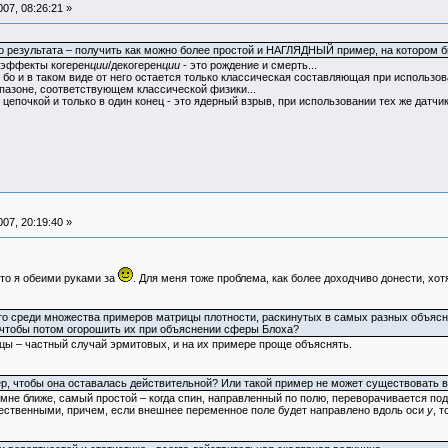
07, 08:26:21 »
о результата – получить как можно более простой и НАГЛЯДНЫЙ пример, на котором 
 эффекты когерен
ции
/декогерен
ции
- это рождение и смерть...
 бо и в таком виде от него остается только классическая составляющая при использо
апазоне, соответствующем классической физики...
 цепочкой и только в один конец - это ядерный взрыв, при использовании тех же датчи
07, 20:19:40 »
 то я обеими руками за
. Для меня тоже проблема, как более доходчиво донести, хот
 что среди множества примеров матрицы плотности, раскинутых в самых разных объясне
о, чтобы потом огорошить их при объяснении сферы Блоха?
ы – частный случай эрмитовых, и на их примере проще объяснять.
р, чтобы она оставалась действительной? Или такой пример не может существовать 
 мне ближе, самый простой – когда спин, направленный по полю, переворачивается по
ещественными, причем, если внешнее переменное поле будет направлено вдоль оси
y
, 