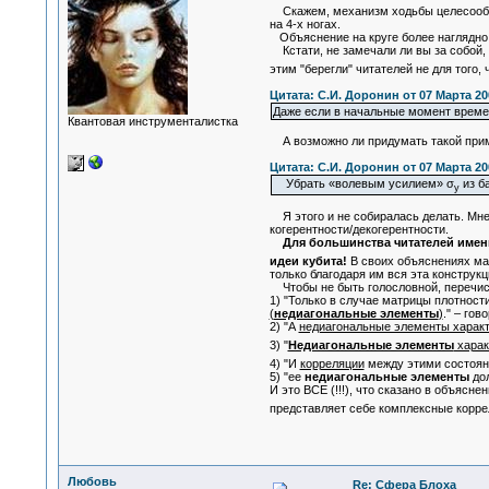
Скажем, механизм ходьбы целесообраз
на 4-х ногах.
Объяснение на круге более наглядно, 
Кстати, не замечали ли вы за собой, 
этим "берегли" читателей не для того
Цитата: С.И. Доронин от 07 Марта 200
Даже если в начальные момент време
Квантовая инструменталистка
А возможно ли придумать такой приме
Цитата: С.И. Доронин от 07 Марта 200
Убрать «волевым усилием» σ
из ба
у
Я этого и не собиралась делать. Мне
когерентности/декогерентности.
Для большинства читателей име
идеи кубита!
В своих объяснениях ма
только благодаря им вся эта конструк
Чтобы не быть голословной, перечи
1) "Только в случае матрицы плотнос
(
недиагональные элементы
)
." – гов
2) "А
недиагональные элементы характ
3) "
Недиагональные элементы
харак
4) "И
корреляции
между этими состоян
5) "ее
недиагональные элементы
дол
И это ВСЕ (!!!), что сказано в объясн
представляет себе комплексные корр
Любовь
Re: Сфера Блоха