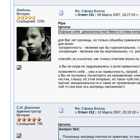
Любовь
Re: Сфера Блоха
Ветеран
«
Ответ #11 :
09 Марта 2007, 18:27:04 »
Сообщений: 7250
Pipa
Цитата:
Хорошо себе доказательство! Вместо слова когер
для Вас нет разницы, но только обшибка граммати
для меня:
когерентность - явление как бы горизонтальное, т
когеренция - явление как бы вертикальное, т.е. р
спасибо за ссылочки, как только отвезем внука н
а Вы ни когда не задумывались о роли привычност
позволяете себе... увы и ах привычность, пророй,
а Вы не пытались посмотреть на направление эле
честна, слышу об этом впервые, но такое чуйство,
прочие эмоциональности и такие их проявления к
чой-то она мне ось матрицы напоминает)
С.И. Доронин
Re: Сфера Блоха
Администратор
«
Ответ #12 :
10 Марта 2007, 20:19:18 »
Ветеран
Сообщений: 795
Цитата:
вопрос №2:
Поскольку матрица плотности эрмитова, то она 