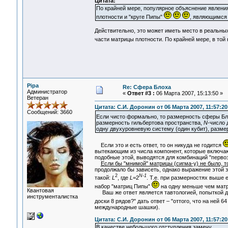
Цитата:
По крайней мере, популярное объяснение явлени
плотности и "круге Пипы"
, являющимся
Действительно, это может иметь место в реальн
части матрицы плотности. По крайней мере, в той 
Pipa
Re: Сфера Блоха
Администратор
«
Ответ #3 :
06 Марта 2007, 15:13:50 »
Ветеран
Цитата: С.И. Доронин от 06 Марта 2007, 11:57:20
Сообщений: 3660
Если чисто формально, то размерность сферы Бл
размерность гильбертова пространства,
N
-число 
одну двухуровневую систему (один кубит), разме
Если это и есть ответ, то он никуда не годится
вытекающим из числа компонент, которые включа
подобные этой, выводятся для комбинаций "первоэ
Если бы "мнимой" матрицы (сигма-y) не было, 
продолжало бы зависеть, однако выражение этой з
2
N-1
такой:
L
, где
L
=2
. Т.е. при размерностях выше 
набор "матриц Пипы"
на одну меньше чем матр
Квантовая
Ваш же ответ является тавтологией, попыткой дат
инструменталистка
доски 8 рядов?" дать ответ – "оттого, что на ней 64
международные шашки).
Цитата: С.И. Доронин от 06 Марта 2007, 11:57:20
В качестве небольшого отступления замечу...