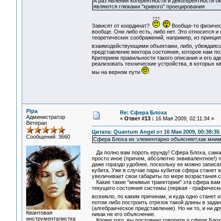
А раз явления когерентности и декогерентности о
являются глюками "кривого" проецирования
Зависят от координат?
Вообще-то физичес
вообще. Они либо есть, либо нет. Это относится 
теоретических соображений, например, из принци
взаимодействующими объектами, либо, убеждаясь 
представление вектора состояния, которое нам по
Критерием правильности такого описания и его аде
реализовать технические устройства, в которых к
мы на верном пути
.
Pipa
Re: Сфера Блоха
Администратор
«
Ответ #13 :
16 Мая 2009, 02:11:34 »
Ветеран
Цитата: Quantum Angel от 16 Мая 2009, 00:38:35
Сообщений: 3660
Сфера Блоха их элементарно объясняет,как мнимы
Да полно вам пороть ерунду! Сфера Блоха, сама п
просто иное (причем, абсолютно эквивалентное!) 
даже гораздо удобнее, поскольку ее можно записат
кубита. Уже в случае пары кубитов сфера станет 
увеличивает свои габариты по мере возрастания 
Какие такие "мнимые траектории" эта сфера вам 
текущего состояния системы (первая - графическим
возникло, по каким причинам, и куда одно станет
потом либо построить отрезок такой длины в зада
(алгебраическое представление). Но ни то, и ни д
Квантовая
никак не его объяснение.
инструменталистка
Кроме того, вы постоянно говорите о сфере Блоха