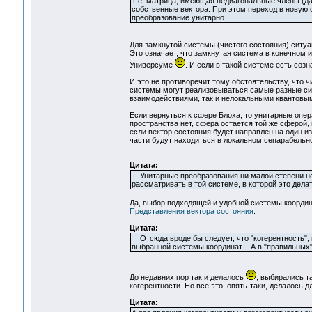
Т.е. матрица, имеющая недиагональные члены (даж
собственные вектора. При этом переход в новую 
преобразование унитарно.
Для замкнутой системы (чистого состояния) ситуа
Это означает, что замкнутая система в конечном и
Универсуме
. И если в такой системе есть созн
И это не противоречит тому обстоятельству, что 
системы могут реализовываться самые разные сит
взаимодействиями, так и нелокальными квантовы
Если вернуться к сфере Блоха, то унитарные опер
пространства нет, сфера остается той же сферой,
если вектор состояния будет направлен на один и
части будут находиться в локальном сепарабельно
Цитата:
Унитарные преобразования ни малой степени не и
рассматривать в той системе, в которой это дела
Да, выбор подходящей и удобной системы координа
Представления вектора состояния
.
Цитата:
Отсюда вроде бы следует, что "когерентность",
выбранной системы координат . А в "правильных" 
До недавних пор так и делалось
, выбирались т
когерентности. Но все это, опять-таки, делалось 
Цитата: