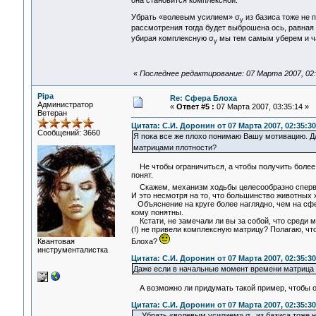
Убрать «волевым усилием» σ
из базиса тоже не 
у
рассмотрения тогда будет выброшена ось, равная
убирая комплексную σ
мы тем самым уберем и ч
у
«
Последнее редактирование: 07 Марта 2007, 02:
Pipa
Re: Сфера Блоха
Администратор
«
Ответ #5 :
07 Марта 2007, 03:35:14 »
Ветеран
Цитата: С.И. Доронин от 07 Марта 2007, 02:35:30
Сообщений: 3660
Я пока все же плохо понимаю Вашу мотивацию. Дл
матрицами плотности?
Не чтобы ограничиться, а чтобы получить более 
понят.
Скажем, механизм ходьбы целесообразно сперва 
И это несмотря на то, что большинство животных х
Объяснение на круге более наглядно, чем на сфе
кому понятны.
Кстати, не замечали ли вы за собой, что среди 
(!) не привели комплексную матрицу? Полагаю, чт
Блоха?
Квантовая
инструменталистка
Цитата: С.И. Доронин от 07 Марта 2007, 02:35:30
Даже если в начальные момент времени матрица 
А возможно ли придумать такой пример, чтобы о
Цитата: С.И. Доронин от 07 Марта 2007, 02:35:30
Убрать «волевым усилием» σ
из базиса тоже н