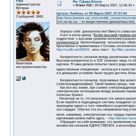
Pipa
Re: Сфера Блоха
Администратор
«
Ответ #10 :
09 Марта 2007, 12:46:34 »
Ветеран
Цитата: Любовь от 09 Марта 2007, 07:57:04
Сообщений: 3660
http://tony.donetsk.ua/_tm/scientific_researches/order
это на пы.сы. - оч вещественное доказательство)
Хорошо себе доказательство! Вместо слова когер
А вот и контр-довод: "
Более высокий уровень ког
подростков с высоким уровнем интеллектуальног
когерентности
биопотнециалов затылочных областе
Креативные и примитивные // Основы онтогенетиче
http://vuzlib.net/30834/
, весь текст -
ftp://files.zipsi
Когерентность сигналов между различными отведе
Высокая когерентность в ЭЭГ означает лишь то об
Квантовая
картина. Я сама делала попытки такого рода изме
инструменталистка
единственным отведением - используя в качестве
а в домашних условиях было трудно достичь боль
Когерентности сигналов, получаемых при монито
(электрокардиографии). Такой пример проще, чем
Как все мы знаем, при съемке электрокардиограм
электрических потенциалов между разными парами
полосках бумаги.
Несмотря на то, что визуально эти записи разня
Если перейти в подходящую систему координат (см
проекциям одного и того «линейного осциллятора»
оси сердца». Обычно эта ось направлена под угло
меня, например, электрическая ось сердца горизон
картинками можно найти здесь -
http://lainslav.nar
Обращает на себя внимание, что проявление кор
множества сигналов ЕДИНСТВЕНЕН, а многообрази