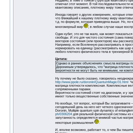
Недавно, в теме о тонкой структуре квантового о
отмечал этот момент. В той последовательности к
квантовому описанию, плотному миру тоже отвеча
Иногда говорят о других измерениях, которые отв
что ближайший к нашему плотному миру квантовый
т.д. по формуле, которая приведена выше. Но, по-
многомерный мир
, в любом случае наше восп
Один кубит, это не так мало, как может показать
свободы. И это для чистого состояния (сама пове
векторов состояния (или проекторов) мы рассмат
Например, если Вселенную рассматривать в прост
нормировать на единицу (рассматривать как шар 
любого плотного физического тела в трехмерной В
Цитата:
Однако в ранних объяснениях смысла матрицы пло
Дорониным утверждалось, что "матрица плотности
вероятности не могут быть ни мнимыми, ни комп
Ну почему не было сказано, говорилось неоднокра
http://www.ppole.ru/doronin/QuantumMagic/31.html
Ча
матрица плотности комплексная. Комплексные ве
сопряженными парами.
Вероятности состояний стоят на диагонали, и у 
имеет только вещественные собственные значения,
Но вообще, тот вопрос, который Вы затрагиваете –
сегодняшний день на него нет четкого однозначного
Doronin, Multiple quantum spin dynamics of entangle
ph/0306204
для реальной физической системы из н
запутанность определяется мнимой частью матрицы
некоторые размышления
.
И, вполне возможно, работает то, о чем Вы пишите