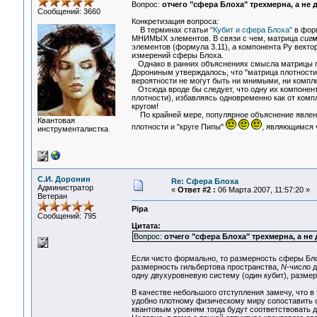
Вопрос:
отчего "сфера Блоха" трехмерна, а не д
Сообщений: 3660
Конкретизация вопроса:
В терминах статьи
"Кубит и сфера Блоха"
в форм
МНИМЫХ элементов. В связи с чем, матрица
сигм
элементов (формула 3.11), а компонента Py векто
измерений сферы Блоха.
Однако в ранних объяснениях смысла матрицы пло
Дорониным утверждалось, что "матрица плотност
вероятности не могут быть ни мнимыми, ни компл
Отсюда вроде бы следует, что одну их компонент
плотности), избавляясь одновременно как от комп
кругом!
По крайней мере, популярное объяснение явлени
Квантовая
плотности и "круге Пипы"
, являющимся 
инструменталистка
С.И. Доронин
Re: Сфера Блоха
Администратор
«
Ответ #2 :
06 Марта 2007, 11:57:20 »
Ветеран
Pipa
Сообщений: 795
Цитата:
Вопрос:
отчего "сфера Блоха" трехмерна, а не 
Если чисто формально, то размерность сферы Бл
размерность гильбертова пространства,
N
-число 
одну двухуровневую систему (один кубит), разме
В качестве небольшого отступления замечу, что в
удобно плотному физическому миру сопоставить о
квантовым уровням тогда будут соответствовать дву