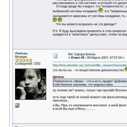
рассматривать в той системе, в которой это делат
Отсюда вроде бы следует, что "когерентность",
выбранной системы координат
. А в "правильн
оказываются зависимы от системы координат, то,
Что вы можете возразить на эти доводы?
P.S. Я буду вынуждена проявлять в этих вопроса
нуждается в "квантовых" дискуссиях, чтобы не выр
Любовь
Re: Сфера Блоха
Ветеран
«
Ответ #9 :
09 Марта 2007, 07:57:04 »
Сообщений: 7250
http://tony.donetsk.ua/_tm/scientific_researches/orderl
это на пы.сы. - оч вещественное доказательство
Цитата:
Поверхность сферы – это и есть предел "деформа
собственное значение, что недопустимо.
ну почему же? можно, только там пролайя Вселен
есть еще такой не хилый момент как фаза воплоще
прыгнешь...
и Вы, Pipa, оч напоминаете мне меня в иной фаз
а если Вы еще и Весы............