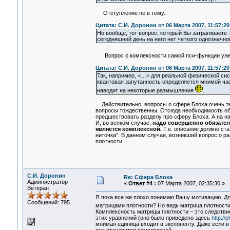
Отступление не в тему.
Цитата: С.И. Доронин от 06 Марта 2007, 11:57:20
Но вообще, тот вопрос, который Вы затрагиваете 
сегодняшний день на него нет четкого однозначно
Вопрос о комлексности самой пси-функции уже
Цитата: С.И. Доронин от 06 Марта 2007, 11:57:20
Так, например, <…> для реальной физической сис
квантовая запутанность определяется мнимой част
наводит на некоторые размышления
.
Действительно, вопросы о сфере Блоха очень те
вопросы тождественны. Отсюда необходимость обя
предшествовать разделу про сферу Блоха. А на н
И, во всяком случае,
надо совершенно обязател
является комплексной.
Т.е. описание должно ста
ниточка". В данном случае, возникший вопрос о 
плотности.
С.И. Доронин
Re: Сфера Блоха
Администратор
«
Ответ #4 :
07 Марта 2007, 02:35:30 »
Ветеран
Я пока все же плохо понимаю Вашу мотивацию. Для
Сообщений: 795
матрицами плотности? Но ведь матрица плотности 
Комплексность матрицы плотности – это следств
этих уравнений (оно было приведено здесь
http:/
мнимая единица входит в экспоненту. Даже если 
она становится комплексной.