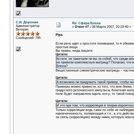
С.И. Доронин
Re: Сфера Блоха
Администратор
«
Ответ #7 :
08 Марта 2007, 20:19:40 »
Ветеран
Pipa
Сообщений: 795
Если речь идет о простоте понимания, то я обеим
простые вещи.
Вы правы, когда пишите:
Цитата:
Кстати, не замечали ли вы за собой, что среди м
не привели комплексную матрицу? Полагаю, что в
Блоха?
Вещественные симметрические матрицы – частный
Цитата:
А возможно ли придумать такой пример, чтобы он
Примеры можно привести, из того, что мне ближе,
градусного резонансного импульса. Конечная мат
поле будет направлено вдоль оси
y
, то такой пов
Цитата:
И это при том, что корреляция в теории вероятнос
Только корреляции ведь сами по себе не наблюда
намагниченность, поляризация и т.п., а это дей
за связь (корреляцию) между ними, которую нево