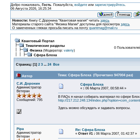
Добро пожаловать,
Гость
. Пожалуйста,
войдите
или
зарегистрируйтесь
.
06 Августа 2026, 16:25:34
Новости:
Книгу С.Доронина "Квантовая магия" читать
здесь
Материалы старого сайта "Физика Магии" доступны для просмотра
здесь
О замеченных глюках просьба писать на почту
quantmag@mail.ru
Квантовый Портал
Тематические разделы
0 Пользователей
Физика
(Модератор:
valeriy
)
Сфера Блоха
Страниц:
[
1
]
2
3
...
24
Все
Тема: Сфера Блоха (Прочитано 947004 раз)
Автор
С.И. Доронин
Сфера Блоха
Администратор
«
:
06 Марта 2007, 00:58:44 »
Ветеран
В FAQs я начал собирать материал по сфере Блох
Сообщений: 795
http://217.212.248.134/index.php?option=com_conte
Здесь можно обсуждать и задавать вопросы.
Pipa
Re: Сфера Блоха
Администратор
«
Ответ #1 :
06 Марта 2007, 01:42:37 »
Ветеран