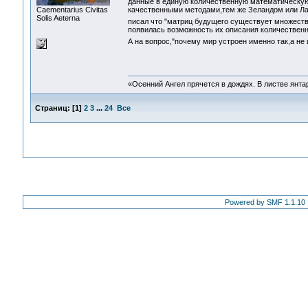
данные в единую количественную математическу
Сaementarius Civitas
качественными методами,тем же Зеландом или Л
Solis Aeterna
писал что "матриц будущего существует множеств
появилась возможность их описания количественн
А на вопрос,"почему мир устроен именно так,а не 
«Осенний Ангел прячется в дождях. В листве янтарн
Страниц:
[
1
]
2
3
...
24
Все
Powered by SMF 1.1.10