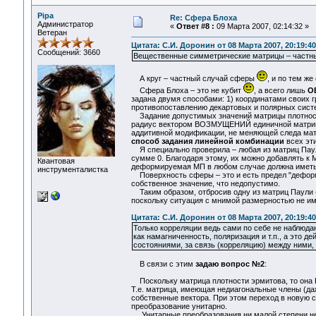
Pipa
Re: Сфера Блоха
Администратор
«
Ответ #8 :
09 Марта 2007, 02:14:32 »
Ветеран
Цитата: С.И. Доронин от 08 Марта 2007, 20:19:40
Сообщений: 3660
Вещественные симметрические матрицы – частный
А круг – частный случай сферы
, и по тем ж
Сфера Блоха – это не кубит
, а всего лишь
О
задана двумя способами: 1) координатами своих гр
противопоставлению декартовых и полярных систе
Задание допустимых значений матрицы плотности
радиус вектором ВОЗМУЩЕНИЙ единичной матрицы
аддитивной модификации, не меняющей следа мат
способ задания линейной комбинации
всех эт
Я специально проверила – любая из матриц Паули 
сумме 0. Благодаря этому, их можно добавлять к 
Квантовая
деформируемая МП в любом случае должна иметь 
инструменталистка
Поверхность сферы – это и есть предел "деформа
собственное значение, что недопустимо.
Таким образом, отбросив одну из матриц Паули 
поскольку ситуация с мнимой размерностью не им
Цитата: С.И. Доронин от 08 Марта 2007, 20:19:40
Только корреляции ведь сами по себе не наблюд
как намагниченность, поляризация и т.п., а это
состояниями, за связь (корреляцию) между ними
В связи с этим
задаю вопрос №2
:
Поскольку матрица плотности эрмитова, то она 
Т.е. матрица, имеющая недиагональные члены (даж
собственные вектора. При этом переход в новую с
преобразование унитарно.
Унитарные преобразования ни малой степени не и