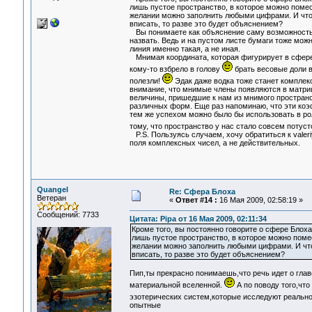
лишь пустое пространство, в которое можно помест
желании можно заполнить любыми цифрами. И что, 
вписать, то разве это будет объяснением?
Вы понимаете как объяснение саму возможность в
назвать. Ведь и на пустом листе бумаги тоже мож
линия именно такая, а не иная.
Мнимая координата, которая фигурирует в сфере Б
кому-то взбрело в голову
брать весовые доли в
полезли!
Эдак даже водка тоже станет комплекс
внимание, что мнимые члены появляются в матриц
величины, пришедшие к нам из мнимого пространс
различных форм. Еще раз напоминаю, что эти ко
тем же успехом можно было бы использовать в ро
тому, что пространство у нас стало совсем потус
P.S. Пользуясь случаем, хочу обратиться к valer
поля комплексных чисел, а не действительных.
Quangel
Re: Сфера Блоха
Ветеран
«
Ответ #14 :
16 Мая 2009, 02:58:19 »
Сообщений: 7733
Цитата: Pipa от 16 Мая 2009, 02:11:34
Кроме того, вы постоянно говорите о сфере Блоха
лишь пустое пространство, в которое можно помест
желании можно заполнить любыми цифрами. И что,
вписать, то разве это будет объяснением?
Пип,ты прекрасно понимаешь,что речь идет о главе
материальной вселенной.
А по поводу того,чт
эзотерических систем,которые исследуют реальн
опытные