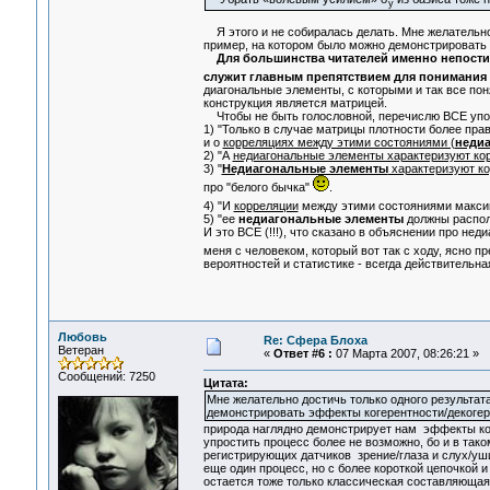
у
Я этого и не собиралась делать. Мне желательно
пример, на котором было можно демонстрировать 
Для большинства читателей именно непос
служит главным препятствием для понимания 
диагональные элементы, с которыми и так все пон
конструкция является матрицей.
Чтобы не быть голословной, перечислю ВСЕ упо
1) "Только в случае матрицы плотности более пр
и о
корреляциях между этими состояниями (
неди
2) "А
недиагональные элементы характеризуют ко
3) "
Недиагональные элементы
характеризуют к
про "белого бычка"
.
4) "И
корреляции
между этими состояниями макси
5) "ее
недиагональные элементы
должны распола
И это ВСЕ (!!!), что сказано в объяснении про не
меня с человеком, который вот так с ходу, ясно 
вероятностей и статистике - всегда действительна
Любовь
Re: Сфера Блоха
Ветеран
«
Ответ #6 :
07 Марта 2007, 08:26:21 »
Сообщений: 7250
Цитата:
Мне желательно достичь только одного результа
демонстрировать эффекты когерентности/декогер
природа наглядно демонстрирует нам эффекты ко
упростить процесс более не возможно, бо и в так
регистрирующих датчиков зрение/глаза и слух/уши
еще один процесс, но с более короткой цепочкой и 
остается тоже только классическая составляющая.