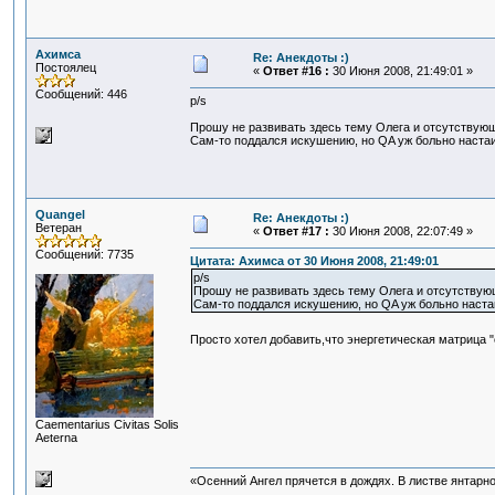
Ахимса
Re: Анекдоты :)
Постоялец
«
Ответ #16 :
30 Июня 2008, 21:49:01 »
Сообщений: 446
p/s
Прошу не развивать здесь тему Олега и отсутствующи
Сам-то поддался искушению, но QA уж больно настаи
Quangel
Re: Анекдоты :)
Ветеран
«
Ответ #17 :
30 Июня 2008, 22:07:49 »
Сообщений: 7735
Цитата: Ахимса от 30 Июня 2008, 21:49:01
p/s
Прошу не развивать здесь тему Олега и отсутствующи
Сам-то поддался искушению, но QA уж больно настаи
Просто хотел добавить,что энергетическая матрица 
Сaementarius Civitas Solis
Aeterna
«Осенний Ангел прячется в дождях. В листве янтарной