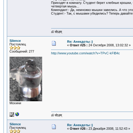
Приходят в комнату. Студент берет хлебные крошки, 
четвертая мышь...
Комендант:- Да, немножко мышки завелись. А что это
Студент:- Так, с мышами убедились? Теперь давайте
ॐ सोऽहम्
Silence
Re: Анекдоты :)
Постоялец
«
Ответ #25 :
24 Октября 2008, 13:02:32 »
Сообщений: 277
http://www.youtube.com/watch?v=TPvC-kFlB4c
Мохини
ॐ सोऽहम्
Silence
Re: Анекдоты :)
Постоялец
«
Ответ #26 :
23 Декабря 2008, 11:52:43 »