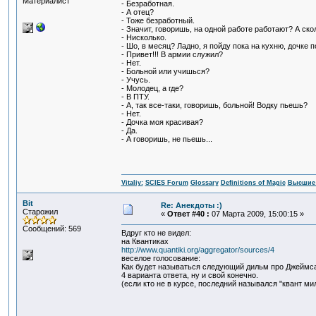
Материалист
- Безработная.
- А отец?
- Тоже безработный.
- Значит, говоришь, на одной работе работают? А ск
- Нисколько.
- Шо, в месяц? Ладно, я пойду пока на кухню, дочке п
- Привет!!! В армии служил?
- Нет.
- Больной или учишься?
- Учусь.
- Молодец, а где?
- В ПТУ.
- А, так все-таки, говоришь, больной! Водку пьешь?
- Нет.
- Дочка моя красивая?
- Да.
- А говоришь, не пьешь...
Vitaliy:
SCIES Forum
Glossary
Definitions of Magic
Высшие 
Bit
Re: Анекдоты :)
Старожил
«
Ответ #40 :
07 Марта 2009, 15:00:15 »
Сообщений: 569
Вдруг кто не видел:
на Квантиках
http://www.quantiki.org/aggregator/sources/4
веселое голосование:
Как будет называться следующий дильм про Джеймс
4 варианта ответа, ну и свой конечно.
(если кто не в курсе, последний назывался "квант ми