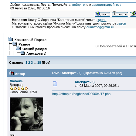
Добро пожаловать,
Гость
. Пожалуйста,
войдите
или
зарегистрируйтесь
.
09 Августа 2026, 02:30:16
Новости:
Книгу С.Доронина "Квантовая магия" читать
здесь
Материалы старого сайта "Физика Магии" доступны для просмотра
здесь
О замеченных глюках просьба писать на почту
quantmag@mail.ru
Квантовый Портал
Разное
0 Пользователей и 1 Гост
Общий раздел
Анекдоты :)
Страниц:
1
2
3
...
18
[
Все
]
Тема: Анекдоты :) (Прочитано 626379 раз)
Автор
Любовь
Анекдоты :)
Ветеран
«
:
03 Марта 2007, 09:26:05 »
Сообщений: 7250
http://offtop.ru/bogbezdel200604/17.php