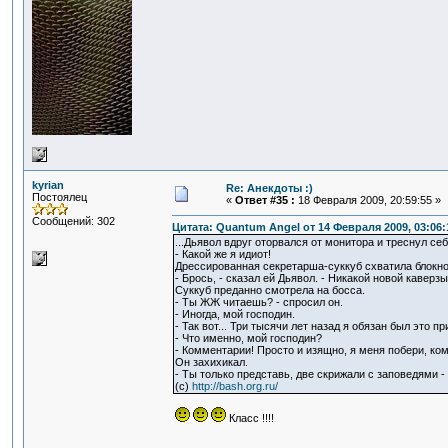
kyrian
Re: Анекдоты :)
Постоялец
«
Ответ #35 :
18 Февраля 2009, 20:59:55 »
Сообщений: 302
Цитата: Quantum Angel от 14 Февраля 2009, 03:06:
...Дьявол вдруг оторвался от монитора и треснул себ
- Какой же я идиот!
Дрессированная секретарша-суккуб схватила блокнот
- Брось, - сказал ей Дьявол. - Никакой новой каверзы
Суккуб преданно смотрела на босса.
- Ты ЖЖ читаешь? - спросил он.
- Иногда, мой господин.
- Так вот... Три тысячи лет назад я обязан был это 
- Что именно, мой господин?
- Комментарии! Просто и изящно, я меня побери, ко
Он захихикал.
- Ты только представь, две скрижали с заповедями -
(c)
http://bash.org.ru/
Класс !!!!