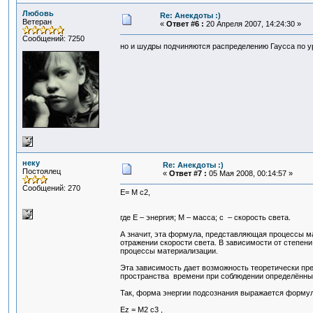
Любовь
Re: Анекдоты :)
Ветеран
«
Ответ #6 :
20 Апреля 2007, 14:24:30 »
Сообщений: 7250
но и шудры подчиняются распределению Гаусса по у
неку
Re: Анекдоты :)
Постоялец
«
Ответ #7 :
05 Мая 2008, 00:14:57 »
Сообщений: 270
Е= М с2,
где E – энергия; М – масса; с – скорость света.
А значит, эта формула, представляющая процессы м
отражении скорости света. В зависимости от степен
процессы материализации.
Эта зависимость дает возможность теоретически пр
пространства времени при соблюдении определённы
Так, форма энергии подсознания выражается формул
Еz = М2 с3 ,