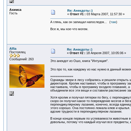
Ахимса
Re: Анекдоты :)
Гость
«
Ответ #1 :
03 Марта 2007, 11:57:30 »
А глянь, как он запищал напоследок... (
там
)
Все ж, мы кое-что могем.
Alfia
Re: Анекдоты :)
Постоялец
«
Ответ #2 :
18 Апреля 2007, 10:05:06 »
Сообщений: 263
Это анекдот из Ошо, книга "Интуиция".
Это про то, как каждому из нас нужно в данный моме
=============
Однажды звери в лесу собрались и решили открыть шк
директоров. Кролик настаивал, чтобы в программу за
настаивала, чтобы в программу входило плавание, а
объединили все эти вещи и составили расписание за
Хотя кролик и получал пятерки по бегу, с перпендик
скоро он получил какое-то повреждение мозгов и бега
перпендикулярному лазанию, конечно, всегда единицу
этого хорошо. Она постоянно ломала клюв и крылья.
адские трудности в перпендикулярном лазании.
В конце концов первым по успеваемости животным в 
довольны, потому что каждый изучал все предметы,