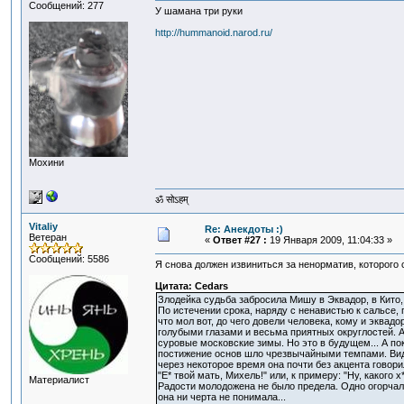
Сообщений: 277
У шамана три руки
http://hummanoid.narod.ru/
Мохини
ॐ सोऽहम्
Vitaliy
Re: Анекдоты :)
Ветеран
«
Ответ #27 :
19 Января 2009, 11:04:33 »
Сообщений: 5586
Я снова должен извиниться за ненорматив, которого
Цитата: Cedars
Злодейка судьба забросила Мишу в Эквадор, в Кито, 
По истечении срока, наряду с ненавистью к сальсе, 
что мол вот, до чего довели человека, кому и эквад
голубыми глазами и весьма приятных округлостей. А 
суровые московские зимы. Но это в будущем... А по
постижение основ шло чрезвычайными темпами. Види
через некоторое время она почти без акцента говори
"Е* твой мать, Михель!" или, к примеру: "Ну, какого 
Материалист
Радости молодожена не было предела. Одно огорчало
она ни черта не понимала...