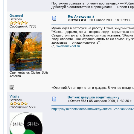
Постоянно сознавать то, чему противишься — Роби
Действуй в соответствии с принципами — Robert Fri
Quangel
Re: Анекдоты :)
Ветеран
«
Ответ #31 :
30 Января 2009, 18:35:39 »
Сообщений: 7735
Мужик едет в автобусе на работу. Стоит, хмурый тако
"Жизнь - дерьмо, жена - стерва, люди - корыстные сво
Сзади стоит ангел с блокнотом и записывает: "Жизнь
люди сволочи... Как странно, опять то же самое. Ну чт
заказывает, то надо исполнять".
(c)
www.anekdot.ru
Сaementarius Civitas Solis
Aeterna
«Осенний Ангел прячется в дождях. В листве янтарной
Vitaliy
Вот как девушка водит машину
Ветеран
«
Ответ #32 :
05 Февраля 2009, 11:32:36 »
Сообщений: 5586
http://play.ukr.net/videos/show/key/3bf5b012ce2a458e4