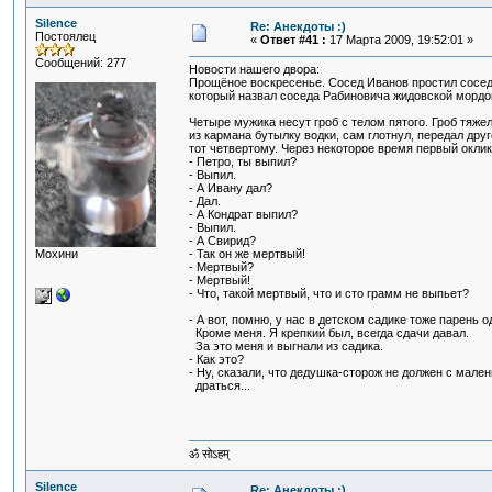
Silence
Re: Анекдоты :)
Постоялец
«
Ответ #41 :
17 Марта 2009, 19:52:01 »
Сообщений: 277
Новости нашего двора:
Прощёное воскресенье. Сосед Иванов простил сосед
который назвал соседа Рабиновича жидовской мордо
Четыре мужика несут гроб с телом пятого. Гроб тяже
из кармана бутылку водки, сам глотнул, передал друг
тот четвертому. Через некоторое время первый оклик
- Петро, ты выпил?
- Выпил.
- А Ивану дал?
- Дал.
- А Кондрат выпил?
- Выпил.
- А Свирид?
Мохини
- Так он же мертвый!
- Мертвый?
- Мертвый!
- Что, такой мертвый, что и сто грамм не выпьет?
- А вот, помню, у нас в детском садике тоже парень о
Кроме меня. Я крепкий был, всегда сдачи давал.
За это меня и выгнали из садика.
- Как это?
- Ну, сказали, что дедушка-сторож не должен с мале
драться...
ॐ सोऽहम्
Silence
Re: Анекдоты :)