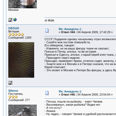
Мохини
ॐ सोऽहम्
OEOUO
Re: Анекдоты :)
Ветеран
«
Ответ #44 :
04 Апреля 2009, 17:42:29 »
Сообщений: 1283
СССР. Подарили одному начальнику отрез великолепн
- Сшейте мне костюм пожалуйста;
Его обмеряли, говорят:
- Извините, но на вашу фигуру ткани не хватает;
Поехал в Питер, ателье, та же история.
Приехал в Одессу, ателье, старый еврей взял ткань, 
- Приходите через неделю.
Приходит, примеряет брюки, отлично сидят, жилетку, 
- Знаете мне и в Москве и в Питере сказали, что на м
Еврей отвечает:
- Это может в Москве и Питере Вы фигура, а здесь В
Silence
Re: Анекдоты :)
Постоялец
«
Ответ #45 :
04 Апреля 2009, 23:54:04 »
Сообщений: 277
- Петька, пошли на рыбалку, - зовет Чапаев.
- Василиваныч, какая рыбалка? Водки нет.
- А что есть?
- Анаша.
- Ну ладно, - говорит Чапаев и удобней располагается