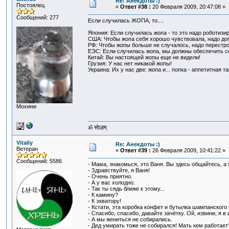
Re: Анекдоты :)
Постоялец
«
Ответ #38 :
20 Февраля 2009, 20:47:08 »
Сообщений: 277
Если случилась ЖОПА, то....
Япония: Если случилась жопа - то это надо роботизир
США: Чтобы жопа себя хорошо чувствовала, надо доп
РФ: Чтобы жопы больше не случалось, надо перестро
ЕЭС: Если случилась жопа, мы должны обеспечить с
Китай: Вы настоящей жопы еще не видели!
Грузия: У нас нет никакой жопы!
Украина: Их у нас две: жопа и... попка - аппетитная так
Мохини
ॐ सोऽहम्
Vitaliy
Re: Анекдоты :)
Ветеран
«
Ответ #39 :
26 Февраля 2009, 10:41:22 »
Сообщений: 5586
- Мама, знакомься, это Ваня. Вы здесь общайтесь, а 
- Здравствуйте, я Ваня!
- Очень приятно.
- А у вас холодно.
- Так ты сядь ближе к этому...
- К камину?
- К экватору!
- Кстати, эта коробка конфет и бутылка шампанского 
- Спасибо, спасибо, давайте зачётку. Ой, извини, я в
- А мы жениться не собирались.
- Дед умирать тоже не собирался! Мать кем работает