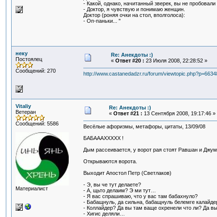
- Какой, однако, начитанный зверек, вы не пробовал
- Доктор, я чувствую и понимаю женщин.
Доктор (роняя очки на стол, вполголоса):
- Оп-паньки... "
неку
Re: Анекдоты :)
Постоялец
«
Ответ #20 :
23 Июля 2008, 22:28:52 »
Сообщений: 270
http://www.castanedadzr.ru/forum/viewtopic.php?p=663
Vitaliy
Re: Анекдоты :)
Ветеран
«
Ответ #21 :
13 Сентября 2008, 19:17:46 »
Сообщений: 5586
Весёлые афоризмы, метафоры, цитаты, 13/09/08
БАБАААХХХХХ !
Дым рассеивается, у ворот рая стоят Равшан и Джум
Открываются ворота.
Выходит Апостол Петр (Светлаков)
- Э, вы че тут делаете?
Материалист
- А, щьто делаим? Э ми тут…
- Я вас спрашиваю, что у вас там бабахнуло?
- Бабащнуль, да сильна, бабащнуль белемге калайд
- Коллайдер? Да вы там ваще охренели что ли? Да вы
- Хигис деляли…