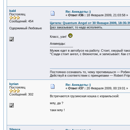
bald
Re: Анекдоты :)
Постоялец
«
Ответ #36 :
18 Февраля 2009, 21:03:58 »
Сообщений: 454
Цитата: Quantum Angel от 30 Января 2009, 18:35:3
раз заказывает, то надо исполнять.
Одержимый Любовью
Класс, уан!
Алаверды:
--------------------
Мужик едет в автобусе на работу. Стоит, хмурый тако
"Сзади стоит ангел, с блокнотом, и записывает. Как ст
Постоянно сознавать то, чему противишься — Роби
Действуй в соответствии с принципами — Robert Fri
kyrian
Re: Анекдоты :)
Постоялец
«
Ответ #37 :
20 Февраля 2009, 00:19:01 »
Сообщений: 302
Встречаются грузинская кошка с израильской:
мяу, да ?
таки мяу !
Silence