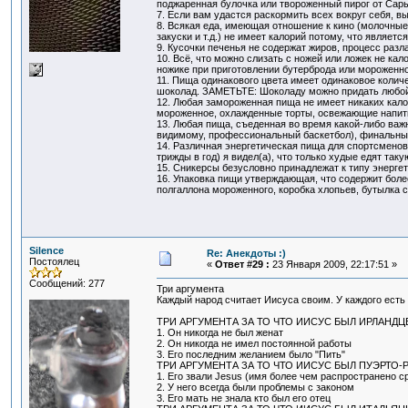
поджаренная булочка или твороженный пирог от Сары
7. Если вам удастся раскормить всех вокруг себя, в
8. Всякая еда, имеющая отношение к кино (молочные
закуски и т.д.) не имеет калорий потому, что являетс
9. Кусочки печенья не содержат жиров, процесс раз
10. Всё, что можно слизать с ножей или ложек не ка
ножике при приготовлении бутерброда или мороженно
11. Пища одинакового цвета имеет одинаковое коли
шоколад. ЗАМЕТЬТЕ: Шоколаду можно придать любой 
12. Любая замороженная пища не имеет никаких калор
мороженное, охлажденные торты, освежающие напитк
13. Любая пища, съеденная во время какой-либо важ
видимому, профессиональный баскетбол), финальные 
14. Различная энергетическая пища для спортсменов
трижды в год) я видел(а), что только худые едят та
15. Сникерсы безусловно принадлежат к типу энергет
16. Упаковка пищи утверждающая, что содержит боле
полгаллона мороженного, коробка хлопьев, бутылка с
Silence
Re: Анекдоты :)
Постоялец
«
Ответ #29 :
23 Января 2009, 22:17:51 »
Сообщений: 277
Три аргумента
Каждый народ считает Иисуса своим. У каждого есть 
ТРИ АРГУМЕНТА ЗА ТО ЧТО ИИСУС БЫЛ ИРЛАНДЦ
1. Он никогда не был женат
2. Он никогда не имел постоянной работы
3. Его последним желанием было "Пить"
ТРИ АРГУМЕНТА ЗА ТО ЧТО ИИСУС БЫЛ ПУЭРТО-
1. Его звали Jesus (имя более чем распространено с
2. У него всегда были проблемы с законом
3. Его мать не знала кто был его отец