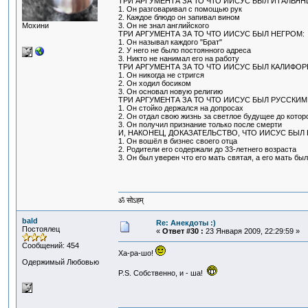
ТРИ АРГУМЕНТА ЗА ТО ЧТО ИИСУС БЫЛ ИТАЛЬЯН
1. Он разговаривал с помощью рук
2. Каждое блюдо он запивал вином
Мохини
3. Он не знал английского
ТРИ АРГУМЕНТА ЗА ТО ЧТО ИИСУС БЫЛ НЕГРОМ:
1. Он называл каждого "Брат"
2. У него не было постоянного адреса
3. Никто не нанимал его на работу
ТРИ АРГУМЕНТА ЗА ТО ЧТО ИИСУС БЫЛ КАЛИФО
1. Он никогда не стригся
2. Он ходил босиком
3. Он основал новую религию
ТРИ АРГУМЕНТА ЗА ТО ЧТО ИИСУС БЫЛ РУССКИМ
1. Он стойко держался на допросах
2. Он отдал свою жизнь за светлое будущее до котор
3. Он получил признание только после смерти
И, НАКОНЕЦ, ДОКАЗАТЕЛЬСТВО, ЧТО ИИСУС БЫЛ 
1. Он вошёл в бизнес своего отца
2. Родители его содержали до 33-летнего возраста
3. Он был уверен что его мать святая, а его мать был
ॐ सोऽहम्
bald
Re: Анекдоты :)
Постоялец
«
Ответ #30 :
23 Января 2009, 22:29:59 »
Сообщений: 454
Ха-ра-шо!
Одержимый Любовью
P.S. Собственно, и - ша!