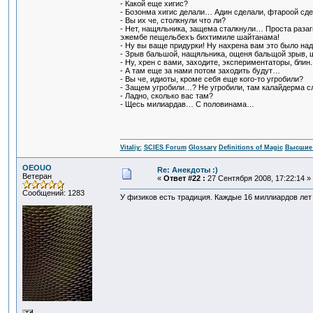
- Какой еще хигис?
- Бозонма хигис делали… Адин сделали, фтароой сде
- Вы их че, столкнули что ли?
- Нет, нащяльника, защема сталкнули… Проста раз
эжембе пещельбехъ бихтимиле шайтанама!
- Ну вы ваще придурки! Ну нахрена вам это было на
- Зрыв бальшой, нащяльника, ощеня бальщой зрыв, 
- Ну, хрен с вами, заходите, экспериментаторы, блин.
- А там еще за нами потом заходить будут…
- Вы че, идиоты, кроме себя еще кого-то угробили?
- Защем угробили…? Не угробили, там калайдерма 
- Ладно, сколько вас там?
- Щесь милиардав… С половинама…
Vitaliy:
SCIES Forum
Glossary
Definitions of Magic
Высшие 
OEOUO
Re: Анекдоты :)
Ветеран
«
Ответ #22 :
27 Сентября 2008, 17:22:14 »
Сообщений: 1283
У физиков есть традиция. Каждые 16 миллиардов лет