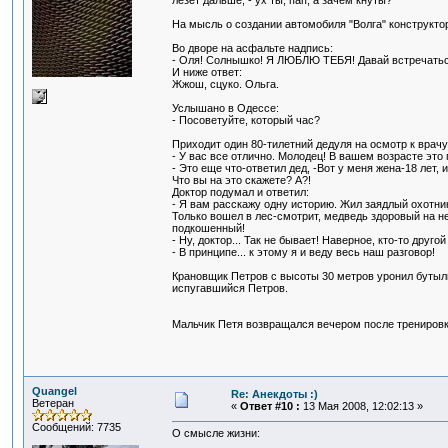
лезет дальше, - ух ты, пап, а зачем кнуты?
На мысль о создании автомобиля "Волга" конструктор
Во дворе на асфальте надпись:
- Оля! Солнышко! Я ЛЮБЛЮ ТЕБЯ! Давай встречатьс
И ниже ответ:
Жжош, сцуко. Ольга.
Услышано в Одессе:
- Посоветуйте, который час?
Приходит один 80-тилетний дедуля на осмотр к врачу.
- У вас все отлично. Молодец! В вашем возрасте это 
- Это еще что-ответил дед, -Вот у меня жена-18 лет, 
Что вы на это скажете? А?!
Доктор подумал и ответил:
- Я вам расскажу одну историю. Жил заядлый охотник
Только вошел в лес-смотрит, медведь здоровый на него
подкошенный!
- Ну, доктор... Так не бывает! Наверное, кто-то друго
- В принципе... к этому я и веду весь наш разговор!
Крановщик Петров с высоты 30 метров уронил бутылку
испугавшийся Петров.
Мальчик Петя возвращался вечером после тренировк
Quangel
Re: Анекдоты :)
Ветеран
«
Ответ #10 :
13 Мая 2008, 12:02:13 »
Сообщений: 7735
О смысле жизни: