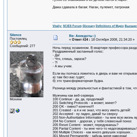
Дама сдавала в багаж: Наган, пулемет, патронаж
Vitaliy:
SCIES Forum
Glossary
Definitions of Magic
Высшие 
Silence
Re: Анекдоты :)
Постоялец
«
Ответ #24 :
18 Октября 2008, 21:34:20 »
Сообщений: 277
Ночь перед экзаменом. В квартире профессора разд
Раздраженный заспанный голос:
- Да!
- Что, спишь, зараза?
- ?!
- А мы учим.
Если вы полчаса ломитесь в дверь и вам не открываю
а) там без вас гудят;
б) это трансформаторная будка.
Разница между реальностью и фантастикой в том, ч
Мужчины как веб-сервера
Мохини
100 Continue - да, да, продолжай!
101 Switching Protocols - а может, минет?
200 OK - пивко? конечно!!!
201 Created - а я и не знал, что могу иметь детей!
202 Accepted - ну ладно, давай ты сверху
203 Non-Authoritative Information - ты мне всю жизнь в
204 No Content - дорогая, у тебя словесный понос
205 Reset Content - может, передумаешь?
206 Partial Content - ты мне чего-то недоговариваешь!
300 Multiple Choices - как много девушек хороших...
301 Moved Permanently - забудь меня навсегда!