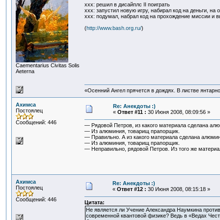
ххх: решил в дисайплс II поиграть
ххх: запустил новую игру, набирал код на деньги, на о
ххх: подумал, набрал код на прохождение миссии и 
(
http://www.bash.org.ru/
)
Сaementarius Civitas Solis
Aeterna
«Осенний Ангел прячется в дождях. В листве янтарной
Ахимса
Re: Анекдоты :)
Постоялец
«
Ответ #11 :
30 Июня 2008, 08:09:56 »
Сообщений: 446
— Рядовой Петров, из какого материала сделана ал
— Из алюминия, товарищ прапорщик.
— Правильно. А из какого материала сделана алюми
— Из алюминия, товарищ прапорщик.
— Неправильно, рядовой Петров. Из того же материа
Ахимса
Re: Анекдоты :)
Постоялец
«
Ответ #12 :
30 Июня 2008, 08:15:18 »
Сообщений: 446
Цитата:
Не является ли Учение Александра Наумкина против
современной квантовой физике? Ведь в «Ведах Чест