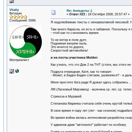
Vitaliy
Re: Анекдоты :)
Ветеран
«
Ответ #23 :
18 Октября 2008, 20:57:47 »
Сообщений: 5586
Я недолюбливаю тексты с ненормативной лексикой. 
Там много барахла, но есть и забавное. Поскольку 
- чтоб как-то сэкономить время.
То не ветер в поле дует,
Поднимая вихрем пыль.
Это мчится по дороге,
Скоростной автомобиль!
и на посты участника Mulder:
Материалист
Как узнать, что это Дом 2 на ТНТ (стати, мы этого не
Подруга очередная, Катя, как то говорит:
- Может, в Баден-Баден слетаем, развеемся? - и дал
Меня простите бога ради Я думал здесь собрались ..
ЛМ (Ласковый Мирзавец) - мужчина ср. лет, ср. телос
Стрекоза и Муравей.
Степанова Маринка считала себя очень крутой телко
В свое время я пару лет (лет - как сезонов) подраба
Во время войны велась интенсивная разработка ско
У админов даже "автопилот" работает по особому.
Гуляю со знакомыми и их дочкой Катей в парке.