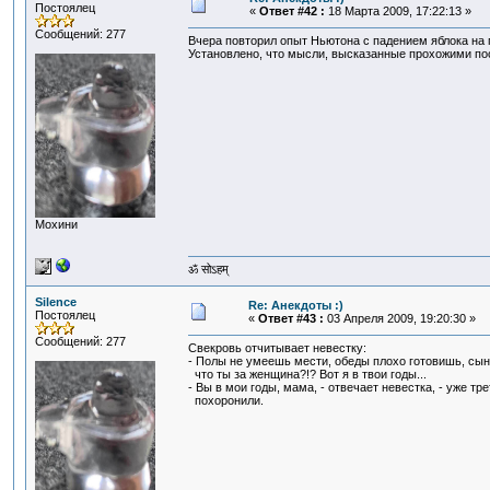
Постоялец
«
Ответ #42 :
18 Марта 2009, 17:22:13 »
Сообщений: 277
Вчера повторил опыт Ньютона с падением яблока на г
Установлено, что мысли, высказанные прохожими пос
Мохини
ॐ सोऽहम्
Silence
Re: Анекдоты :)
Постоялец
«
Ответ #43 :
03 Апреля 2009, 19:20:30 »
Сообщений: 277
Свекровь отчитывает невестку:
- Полы не умеешь мести, обеды плохо готовишь, сын
что ты за женщина?!? Вот я в твои годы...
- Вы в мои годы, мама, - отвечает невестка, - уже тр
похоронили.