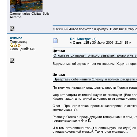
Сaementarius Civitas Solis
Aeterna
«Осенний Ангел прячется в дождях. В листве янтарной
Ахимса
Re: Анекдоты :)
Постоялец
«
Ответ #15 :
30 Июня 2008, 21:34:15 »
Сообщений: 446
Цитата:
Открывается вроде, только отзыва как такового нету,
Видимо, мы об одном и том же говорим. Ходить перепр
Цитата:
Представь себе нашего Олежку, в полном расцвете 
По типу мотивации и роду деятельности Форнит гораз
Форнит: защита истинной науки от лженауки. (Все ср
Кураев: защита истинной духовности от лжедуховност
Олег... Про него в таких простых категориях не скаже
можно сказать).
Разница Олега с предыдущими товарищами в том, что
готовенькая как у Ф. и К.
И в том, что оппонентов (т.е. оппонирующие идеи) о
с индивидуальной меркой. Так что он молодец...