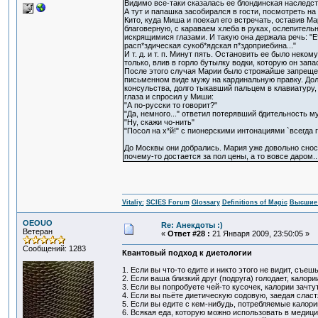
Видимо все-таки сказалась ее блондинская наследст
А тут и папашка засобирался в гости, посмотреть на
Кито, куда Миша и поехал его встречать, оставив М
благоверную, с караваем хлеба в руках, ослепитель
искрящимися глазами. И такую она держала речь: "Е
расп*здическая сукоб*ядская п*здоприебина..."
И т. д. и т. п. Минут пять. Остановить ее было неком
только, влив в горло бутылку водки, которую он запа
После этого случая Марии было строжайше запрещено
письменном виде мужу на кардинальную правку. Долг
консульства, долго тыкавший пальцем в клавиатуру,
глаза и спросил у Миши:
"А по-русски то говорит?"
"Да, немного..." ответил потерявший бдительность м
"Ну, скажи чо-нить"
"Посол на х*й!" с пионерскими интонациями `всегда г
До Москвы они добрались. Мария уже довольно сносн
почему-то достается за пол цены, а то вовсе даром..
Vitaliy:
SCIES Forum
Glossary
Definitions of Magic
Высшие 
OEOUO
Re: Анекдоты :)
Ветеран
«
Ответ #28 :
21 Января 2009, 23:50:05 »
Сообщений: 1283
Квантовый подход к диетологии
1. Если вы что-то едите и никто этого не видит, съеш
2. Если ваша близкий друг (подруга) голодает, калори
3. Если вы попробуете чей-то кусочек, калории зачту
4. Если вы пьёте диетическую содовую, заедая слас
5. Если вы едите с кем-нибудь, потребляемые калори
6. Всякая еда, которую можно использовать в медиц