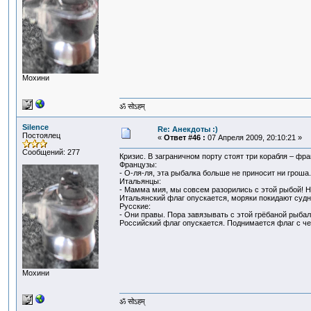
Мохини
ॐ सोऽहम्
Silence
Re: Анекдоты :)
Постоялец
«
Ответ #46 :
07 Апреля 2009, 20:10:21 »
Сообщений: 277
Кризис. В заграничном порту стоят три корабля – фр
Французы:
- О-ля-ля, эта рыбалка больше не приносит ни гроша
Итальянцы:
- Мамма мия, мы совсем разорились с этой рыбой! Н
Итальянский флаг опускается, моряки покидают судн
Русские:
- Они правы. Пора завязывать с этой грёбаной рыбал
Российский флаг опускается. Поднимается флаг с ч
Мохини
ॐ सोऽहम्