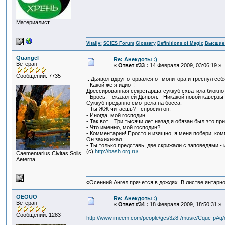
Материалист
Vitaliy:
SCIES Forum
Glossary
Definitions of Magic
Высшие 
Quangel
Re: Анекдоты :)
Ветеран
«
Ответ #33 :
14 Февраля 2009, 03:06:19 »
Сообщений: 7735
...Дьявол вдруг оторвался от монитора и треснул себ
- Какой же я идиот!
Дрессированная секретарша-суккуб схватила блокнот
- Брось, - сказал ей Дьявол. - Никакой новой каверзы 
Суккуб преданно смотрела на босса.
- Ты ЖЖ читаешь? - спросил он.
- Иногда, мой господин.
- Так вот... Три тысячи лет назад я обязан был это 
- Что именно, мой господин?
- Комментарии! Просто и изящно, я меня побери, ком
Он захихикал.
- Ты только представь, две скрижали с заповедями - 
(c)
http://bash.org.ru/
Сaementarius Civitas Solis
Aeterna
«Осенний Ангел прячется в дождях. В листве янтарной
OEOUO
Re: Анекдоты :)
Ветеран
«
Ответ #34 :
18 Февраля 2009, 18:50:31 »
Сообщений: 1283
http://www.imeem.com/people/gcs3z8-/music/Cquc-pAq