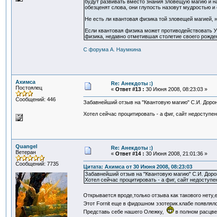
будут развивать вместо знания зловещую магию и наз
обезценят слова, они глупость назовут мудростью и
Не есть ли квантовая физика той зловещей магией, 
Если квантовая физика может противодействовать У
физика, недавно отметившая столетие своего рожде
С форума А. Наумкина
Ахимса
Re: Анекдоты :)
Постоялец
«
Ответ #13 :
30 Июня 2008, 08:23:03 »
Сообщений: 446
Забавнейший отзыв на "Квантовую магию" С.И. Дорон
Хотел сейчас процитировать - а фиг, сайт недоступе
Quangel
Re: Анекдоты :)
Ветеран
«
Ответ #14 :
30 Июня 2008, 21:01:36 »
Сообщений: 7735
Цитата: Ахимса от 30 Июня 2008, 08:23:03
Забавнейший отзыв на "Квантовую магию" С.И. Дорон
Хотел сейчас процитировать - а фиг, сайт недоступе
Открывается вроде,только отзыва как такового нету,е
Этот Fornit еще в фидошном эзотерик.клабе появлял
Представь себе нашего Олежку,
в полном расцве