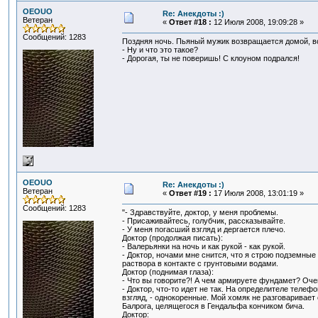
OEOUO
Re: Анекдоты :)
Ветеран
«
Ответ #18 :
12 Июля 2008, 19:09:28 »
Сообщений: 1283
Поздняя ночь. Пьяный мужик возвращается домой, всё
- Ну и что это такое?
- Дорогая, ты не поверишь! С клоуном подрался!
OEOUO
Re: Анекдоты :)
Ветеран
«
Ответ #19 :
17 Июля 2008, 13:01:19 »
Сообщений: 1283
"- Здравствуйте, доктор, у меня проблемы.
- Присаживайтесь, голубчик, рассказывайте.
- У меня погасший взгляд и дергается плечо.
Доктор (продолжая писать):
- Валерьянки на ночь и как рукой - как рукой.
- Доктор, ночами мне снится, что я строю подземны
раствора в контакте с грунтовыми водами.
Доктор (поднимая глаза):
- Что вы говорите?! А чем армируете фундамет? Оче
- Доктор, что-то идет не так. На определителе телеф
взгляд, - однокоренные. Мой хомяк не разговаривает
Балрога, целящегося в Гендальфа кончиком бича.
Доктор: