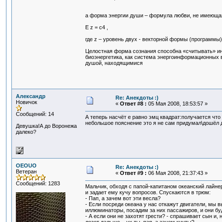
а форма энергии души – формула любви, не имеюща
Е z = с4 
где z – уровень двух - векторной формы (программы
Целостная форма сознания способна «считывать» и
биоэнергетика, как система энергоинформационных в
душой, находящимися
Александр
Re: Анекдоты :)
Новичок
«
Ответ #8 :
05 Мая 2008, 18:53:57 »
Сообщений: 14
А теперь насчёт е равно эмц квадрат:получается что
небольшое пояснение это я не сам придумал\дошёл до
Девушка!А до Воронежа
далеко?
OEOUO
Re: Анекдоты :)
Ветеран
«
Ответ #9 :
06 Мая 2008, 21:37:43 »
Сообщений: 1283
Мальчик, обходя с папой-капитаном океанский лайнер
и задает ему кучу вопросов. Спускаются в трюм:
- Пап, а зачем вот эти весла?
- Если посреди океана у нас откажут двигатели, мы 
иллюминаторы, посадим за них пассажиров, и они буд
- А если они не захотят грести? - спрашивает сын и, 