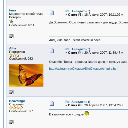
terra
Re: Анекдоты :)
Модератор своей темы
«
Ответ #3 :
18 Апреля 2007, 10:11:02 »
Ветеран
Да.Возможно Ошо пишет свои книги для шудр. Возможн
Сообщений: 1811
Audi, vide, tace - si vis vivere in pace.
Alfia
Re: Анекдоты :)
Постоялец
«
Ответ #4 :
20 Апреля 2007, 11:39:47 »
Сообщений: 263
Спасибо, Терра - сделала благое дело, я хоть узнала
http://ashram.ru/Oktagon/SiteOktagon/shudry.htm
Beaverage
Re: Анекдоты :)
Старожил
«
Ответ #5 :
20 Апреля 2007, 13:54:26 »
Сообщений: 677
В кали-югу все - шудры