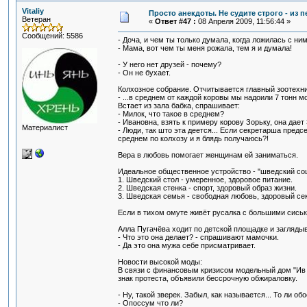
Vitaliy
Просто анекдоты. Не судите строго - из пе
Ветеран
«
Ответ #47 :
08 Апреля 2009, 11:56:44 »
Сообщений: 5586
- Доча, и чем ты только думала, когда ложилась с ни
- Мама, вот чем ты меня рожала, тем я и думала!
- У него нет друзей - почему?
- Он не бухает.
Колхозное собрание. Отчитывается главный зоотехни
- ...в среднем от каждой коровы мы надоили 7 тонн м
Встает из зала бабка, спрашивает:
- Милок, что такое в среднем?
- Ивановна, взять к примеру корову Зорьку, она дает 
Материалист
- Люди, так што эта деется... Если секретарша предс
среднем по колхозу и я блядь получаюсь?!
Вера в любовь помогает женщинам ей заниматься.
Идеальное общественное устройство - "шведский со
1. Шведский стол - умеренное, здоровое питание.
2. Шведская стенка - спорт, здоровый образ жизни.
3. Шведская семья - свободная любовь, здоровый сек
Если в тихом омуте живёт русалка с большими сиськ
Алла Пугачёва ходит по детской площадке и заглядыв
- Что это она делает? - спрашивают мамочки.
- Да это она мужа себе присматривает.
Новости высокой моды:
В связи с финансовым кризисом модельный дом "Ив
знак протеста, объявили бессрочную обжираловку.
- Ну, такой зверек. Забыл, как называется... То ли обо
- Опоссум что ли?