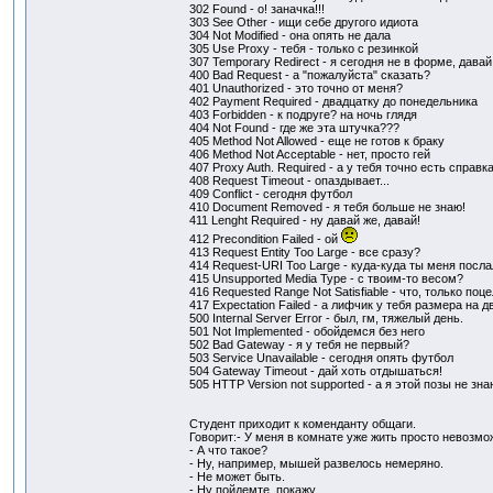
302 Found - о! заначка!!!
303 See Other - ищи себе другого идиота
304 Not Modified - она опять не дала
305 Use Proxy - тебя - только с резинкой
307 Temporary Redirect - я сегодня не в форме, давай
400 Bad Request - а "пожалуйста" сказать?
401 Unauthorized - это точно от меня?
402 Payment Required - двадцатку до понедельника
403 Forbidden - к подруге? на ночь глядя
404 Not Found - где же эта штучка???
405 Method Not Allowed - еще не готов к браку
406 Method Not Acceptable - нет, просто гей
407 Proxy Auth. Required - а у тебя точно есть справк
408 Request Timeout - опаздывает...
409 Conflict - сегодня футбол
410 Document Removed - я тебя больше не знаю!
411 Lenght Required - ну давай же, давай!
412 Precondition Failed - ой
413 Request Entity Too Large - все сразу?
414 Request-URI Too Large - куда-куда ты меня посл
415 Unsupported Media Type - с твоим-то весом?
416 Requested Range Not Satisfiable - что, только по
417 Expectation Failed - а лифчик у тебя размера на д
500 Internal Server Error - был, гм, тяжелый день.
501 Not Implemented - обойдемся без него
502 Bad Gateway - я у тебя не первый?
503 Service Unavailable - сегодня опять футбол
504 Gateway Timeout - дай хоть отдышаться!
505 HTTP Version not supported - а я этой позы не зна
Студент приходит к коменданту общаги.
Говорит:- У меня в комнате уже жить просто невозмо
- А что такое?
- Ну, например, мышей развелось немеряно.
- Не может быть.
- Ну пойдемте, покажу.