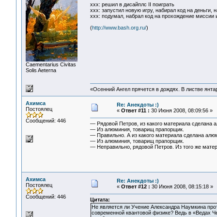
ххх: решил в дисайплс II поиграть
ххх: запустил новую игру, набирал код на деньги, на
ххх: подумал, набрал код на прохождение миссии 
(
http://www.bash.org.ru/
)
Сaementarius Civitas
Solis Aeterna
«Осенний Ангел прячется в дождях. В листве янтарн
Ахимса
Re: Анекдоты :)
Постоялец
«
Ответ #11 :
30 Июня 2008, 08:09:56 »
Сообщений: 446
— Рядовой Петров, из какого материала сделана 
— Из алюминия, товарищ прапорщик.
— Правильно. А из какого материала сделана алю
— Из алюминия, товарищ прапорщик.
— Неправильно, рядовой Петров. Из того же матер
Ахимса
Re: Анекдоты :)
Постоялец
«
Ответ #12 :
30 Июня 2008, 08:15:18 »
Сообщений: 446
Цитата:
Не является ли Учение Александра Наумкина прот
современной квантовой физике? Ведь в «Ведах Че