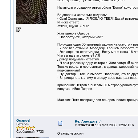
лезет дальше, - ух ты, пап, а зачем кнуты?
На мысль о создании автомобиля "Волга" конструк
Во дворе на асфальте надпись:
- Оля! Солнышко! Я ЛЮБЛЮ ТЕБЯ! Давай встреча
И ниже ответ:
Жжош, сцуко. Ольга.
Услышано в Одессе:
- Посоветуйте, который час?
Приходит один 80-тилетний дедуля на осмотр к врач
- У вас все отлично. Молодец! В вашем возрасте э
- Это еще что-ответил дед, -Вот у меня жена-18 ле
Что вы на это скажете? А?!
Доктор подумал и ответил:
- Я вам расскажу одну историю. Жил заядлый охотн
Только вошел в лес-смотрит, медведь здоровый на н
подкошенный!
- Ну, доктор... Так не бывает! Наверное, кто-то др
- В принципе... к этому я и веду весь наш разговор
Крановщик Петров с высоты 30 метров уронил буты
испугавшийся Петров.
Мальчик Петя возвращался вечером после трениро
Quangel
Re: Анекдоты :)
Ветеран
«
Ответ #10 :
13 Мая 2008, 12:02:13 »
Сообщений: 7733
О смысле жизни: