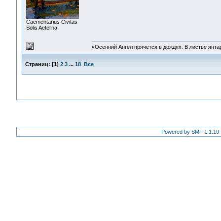
Сaementarius Civitas
Solis Aeterna
«Осенний Ангел прячется в дождях. В листве янтарн
Страниц:
[
1
]
2
3
...
18
Все
Powered by SMF 1.1.10