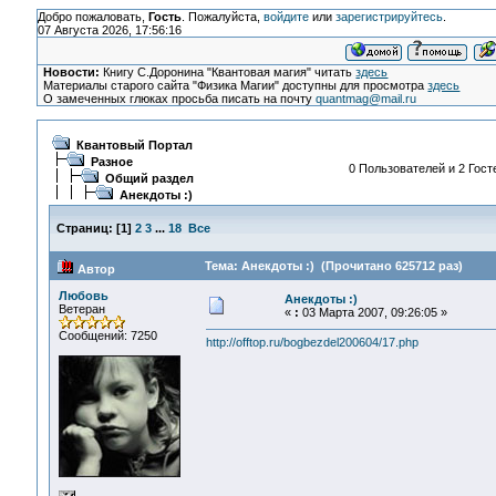
Добро пожаловать,
Гость
. Пожалуйста,
войдите
или
зарегистрируйтесь
.
07 Августа 2026, 17:56:16
Новости:
Книгу С.Доронина "Квантовая магия" читать
здесь
Материалы старого сайта "Физика Магии" доступны для просмотра
здесь
О замеченных глюках просьба писать на почту
quantmag@mail.ru
Квантовый Портал
Разное
0 Пользователей и 2 Гост
Общий раздел
Анекдоты :)
Страниц:
[
1
]
2
3
...
18
Все
Тема: Анекдоты :) (Прочитано 625712 раз)
Автор
Любовь
Анекдоты :)
Ветеран
«
:
03 Марта 2007, 09:26:05 »
Сообщений: 7250
http://offtop.ru/bogbezdel200604/17.php