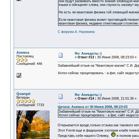
они будут развивать вместо знания зловещую маги
языки и обезценят слова, они глупость назовут м
Не есть ли квантовая физика той зловещей магие
Если квантовая физика может противодействовать
квантовая физика, недавно отметившая столетие 
С форума А. Наумкина
Ахимса
Re: Анекдоты :)
Постоялец
«
Ответ #13 :
30 Июня 2008, 08:23:03 »
Сообщений: 446
Забавнейший отзыв на "Квантовую магию" С.И. Дор
Хотел сейчас процитировать - а фиг, сайт недосту
Quangel
Re: Анекдоты :)
Ветеран
«
Ответ #14 :
30 Июня 2008, 21:01:36 »
Сообщений: 7733
Цитата: Ахимса от 30 Июня 2008, 08:23:03
Забавнейший отзыв на "Квантовую магию" С.И. До
Хотел сейчас процитировать - а фиг, сайт недост
Открывается вроде,только отзыва как такового нет
Этот Fornit еще в фидошном эзотерик.клабе появл
Представь себе нашего Олежку,
в полном расц