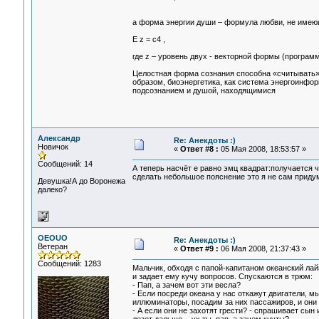
а форма энергии души – формула любви, не имею
Е z = с4 
где z – уровень двух - векторной формы (програ
Целостная форма сознания способна «считывать
образом, биоэнергетика, как система энергоинфор
подсознанием и душой, находящимися
Александр
Re: Анекдоты :)
Новичок
«
Ответ #8 :
05 Мая 2008, 18:53:57 »
Сообщений: 14
А теперь насчёт е равно эмц квадрат:получается 
сделать небольшое пояснение это я не сам придума
Девушка!А до Воронежа
далеко?
OEOUO
Re: Анекдоты :)
Ветеран
«
Ответ #9 :
06 Мая 2008, 21:37:43 »
Сообщений: 1283
Мальчик, обходя с папой-капитаном океанский лайн
и задает ему кучу вопросов. Спускаются в трюм:
- Пап, а зачем вот эти весла?
- Если посреди океана у нас откажут двигатели, м
иллюминаторы, посадим за них пассажиров, и они 
- А если они не захотят грести? - спрашивает сын 