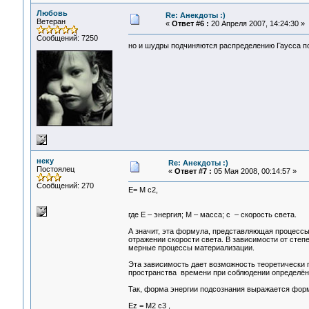
Любовь
Re: Анекдоты :)
Ветеран
«
Ответ #6 :
20 Апреля 2007, 14:24:30 »
Сообщений: 7250
но и шудры подчиняются распределению Гаусса п
неку
Re: Анекдоты :)
Постоялец
«
Ответ #7 :
05 Мая 2008, 00:14:57 »
Сообщений: 270
Е= М с2,
где E – энергия; М – масса; с – скорость света.
А значит, эта формула, представляющая процессы
отражении скорости света. В зависимости от сте
мерные процессы материализации.
Эта зависимость дает возможность теоретически 
пространства времени при соблюдении определён
Так, форма энергии подсознания выражается фор
Еz = М2 с3 ,