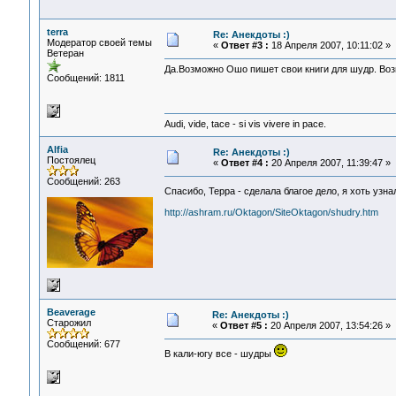
terra
Re: Анекдоты :)
Модератор своей темы
«
Ответ #3 :
18 Апреля 2007, 10:11:02 »
Ветеран
Да.Возможно Ошо пишет свои книги для шудр. Возм
Сообщений: 1811
Audi, vide, tace - si vis vivere in pace.
Alfia
Re: Анекдоты :)
Постоялец
«
Ответ #4 :
20 Апреля 2007, 11:39:47 »
Сообщений: 263
Спасибо, Терра - сделала благое дело, я хоть узн
http://ashram.ru/Oktagon/SiteOktagon/shudry.htm
Beaverage
Re: Анекдоты :)
Старожил
«
Ответ #5 :
20 Апреля 2007, 13:54:26 »
Сообщений: 677
В кали-югу все - шудры