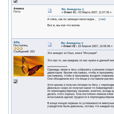
Ахимса
Re: Анекдоты :)
Гость
«
Ответ #1 :
03 Марта 2007, 11:57:30 »
А глянь, как он запищал напоследок... (
там
)
Все ж, мы кое-что могем.
Alfia
Re: Анекдоты :)
Постоялец
«
Ответ #2 :
18 Апреля 2007, 10:05:06 »
Сообщений: 263
Это анекдот из Ошо, книга "Интуиция".
Это про то, как каждому из нас нужно в данный м
=============
Однажды звери в лесу собрались и решили открыть
директоров. Кролик настаивал, чтобы в программу
настаивала, чтобы в программу входило плавание,
Они объединили все эти вещи и составили расписа
Хотя кролик и получал пятерки по бегу, с перпенд
Довольно скоро он получил какое-то повреждение м
по перпендикулярному лазанию, конечно, всегда ед
делать этого хорошо. Она постоянно ломала клюв 
испытывала адские трудности в перпендикулярном
В конце концов первым по успеваемости животным 
учредители были довольны, потому что каждый из