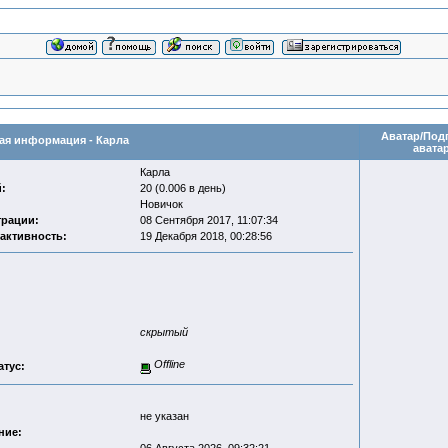
Аватар/Под
я информация - Карла
авата
Карла
:
20 (0.006 в день)
Новичок
трации:
08 Сентября 2017, 11:07:34
активность:
19 Декабря 2018, 00:28:56
скрытый
Offline
атус:
не указан
ние: