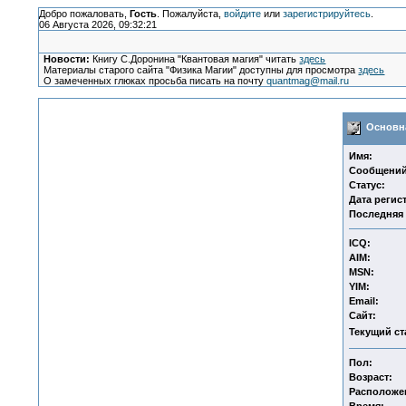
Добро пожаловать,
Гость
. Пожалуйста,
войдите
или
зарегистрируйтесь
.
06 Августа 2026, 09:32:21
Новости:
Книгу С.Доронина "Квантовая магия" читать
здесь
Материалы старого сайта "Физика Магии" доступны для просмотра
здесь
О замеченных глюках просьба писать на почту
quantmag@mail.ru
Основна
Имя:
Сообщений
Статус:
Дата регис
Последняя 
ICQ:
AIM:
MSN:
YIM:
Email:
Сайт:
Текущий ст
Пол:
Возраст:
Расположе