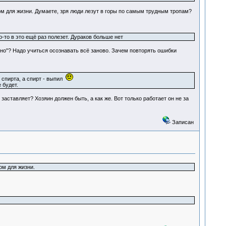
 для жизни. Думаете, зря люди лезут в горы по самым трудным тропам?
о-то в это ещё раз полезет. Дураков больше нет
ено"? Надо учиться осознавать всё заново. Зачем повторять ошибки
 спирта, а спирт - выпил
 будет.
заставляет? Хозяин должен быть, а как же. Вот только работает он не за
Записан
м для жизни.