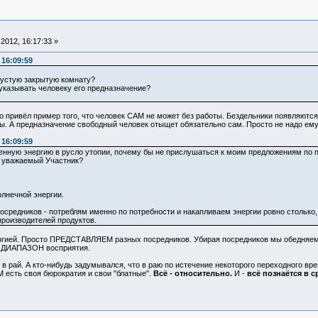
2012, 16:17:33 »
 16:09:59
 пустую закрытую комнату?
 указывать человеку его предназначение?
то привёл пример того, что человек САМ не может без работы. Бездельники появляютс
ды. А предназначение свободный человек отыщет обязательно сам. Просто не надо ем
 16:09:59
нную энергию в русло утопии, почему бы не прислушаться к моим предложениям по п
е, уважаемый Участник?
олнечной энергии.
осредников - потреблям именно по потребности и накапливаем энергии ровно столько, 
производителей продуктов.
ргией. Просто ПРЕДСТАВЛЯЕМ разных посредников. Убирая посредников мы обедняем с
н ДИАПАЗОН восприятия.
я в рай. А кто-нибудь задумывался, что в раю по истечение некоторого переходного 
М есть своя бюрократия и свои "блатные".
Всё - относительно.
И -
всё познаётся в 