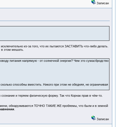
Записан
я исключительно из-за того, что их пытаются ЗАСТАВИТЬ что-либо делать.
у в этом мешать.
оводу питания напрямую - от солнечной энергии? Чем это сумасбродство
сколько способны вместить. Никого при этом не обедняя, не ограничивая
ознание и теряем физическую форму. Так что Корнак прав в чём-то.
времени, обнаруживаются ТОЧНО ТАКИЕ ЖЕ проблемы, что были и в земной
сравнении
.
Записан