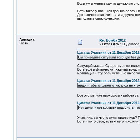
Если уж и менять как-то денежную сист
Есть такое у нас - как добыча полезн
Достаточно исключить эти и другие п
выполнять свою функцию.
Ариадна
Re: Бомба 2012
Гость
«
Ответ #76 :
11 Декабря 
Цитата: Участник от 11 Декабря 2012,
Вы приведите ситуации того, где без 
Ситуаций масса. Существует не только
Есть ещё и физически тяжелый труд, п
мотивация - эту роль успешно выполн
Цитата: Участник от 11 Декабря 2012,
надо, чтобы от денег отказался не кто-
Всё это мы уже проходили - работа за 
Цитата: Участник от 11 Декабря 2012,
Нет денег - нет корысти подсунуть чт
Участник, вы что, с луны свалились? 
Есть что-то своё, есть у него и хозяин