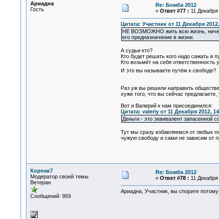
Ариадна
Re: Бомба 2012
Гость
«
Ответ #77 :
11 Декабря 
Цитата: Участник от 11 Декабря 2012,
НЕ ВОЗМОЖНО жить всю жизнь, ничего 
его предназначение в жизни.
А судьи кто?
Кто будет решать кого надо сажать в 
Кто возьмёт на себя ответственность 
И это вы называете путём к свободе?
Раз уж вы решили направить обществе
хуже того, что вы сейчас предлагаете
Вот и Валерий к нам присоединился:
Цитата: valeriy от 11 Декабря 2012, 14
Деньги - это эквивалент запасенной с
Тут мы сразу избавляемся от любых по
чужую свободу и сами не зависим от п
Корнак7
Re: Бомба 2012
Модератор своей темы
«
Ответ #78 :
11 Декабря 
Ветеран
Ариадна, Участник, вы спорите потому
Сообщений: 959