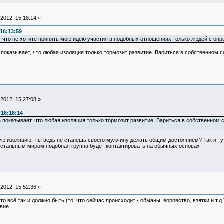
2012, 15:18:14 »
16:13:59
у что не хотите принять мою идею участия в подобных отношениях только людей с опр
 показывает, что любая изоляция только тормозит развитие. Вариться в собственном со
2012, 15:27:08 »
 16:18:14
а показывает, что любая изоляция только тормозит развитие. Вариться в собственном с
ную изоляцию. Ты ведь не станешь своего мужчину делать общим достоянием? Так и т
стальным миром подобная группа будет контактировать на обычных основах
2012, 15:52:36 »
что всё так и должно быть (то, что сейчас происходит - обманы, воровство, взятки и т.д
ие...