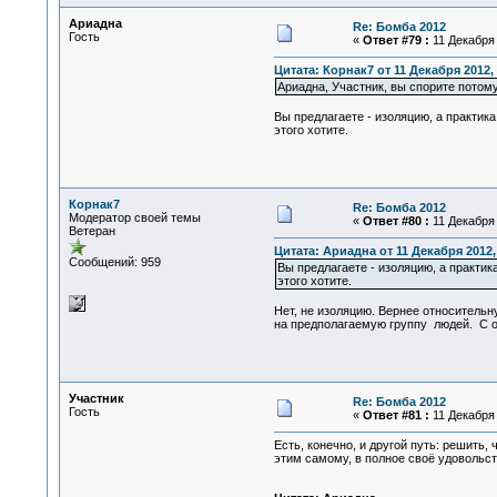
Ариадна
Re: Бомба 2012
Гость
«
Ответ #79 :
11 Декабря 
Цитата: Корнак7 от 11 Декабря 2012, 
Ариадна, Участник, вы спорите потом
Вы предлагаете - изоляцию, а практика
этого хотите.
Корнак7
Re: Бомба 2012
Модератор своей темы
«
Ответ #80 :
11 Декабря 
Ветеран
Цитата: Ариадна от 11 Декабря 2012,
Сообщений: 959
Вы предлагаете - изоляцию, а практик
этого хотите.
Нет, не изоляцию. Вернее относитель
на предполагаемую группу людей. С о
Участник
Re: Бомба 2012
Гость
«
Ответ #81 :
11 Декабря 
Есть, конечно, и другой путь: решить, 
этим самому, в полное своё удовольств