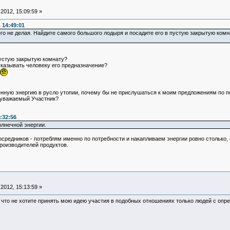
2012, 15:09:59 »
 14:49:01
не делая. Найдите самого большого лодыря и посадите его в пустую закрытую комнату
пустую закрытую комнату?
указывать человеку его предназначение?
нную энергию в русло утопии, почему бы не прислушаться к моим предложениям по п
, уважаемый Участник?
:32:56
олнечной энергии.
средников - потреблям именно по потребности и накапливаем энергии ровно столько, 
роизводителей продуктов.
2012, 15:13:59 »
 что не хотите принять мою идею участия в подобных отношениях только людей с опр