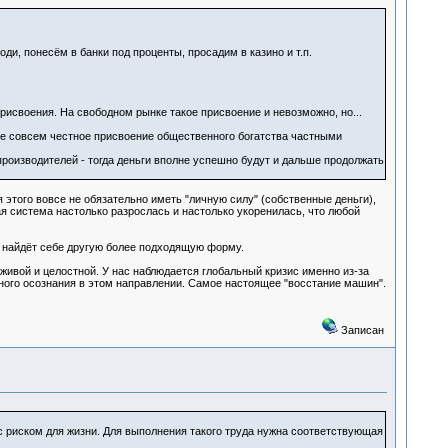
ди, понесём в банки под проценты, просадим в казино и т.п.
присвоения. На свободном рынке такое присвоение и невозможно, но...
я не совсем честное присвоение общественного богатства частными
роизводителей - тогда деньги вполне успешно будут и дальше продолжать
 этого вовсе не обязательно иметь "личную силу" (собственные деньги),
я система настолько разрослась и настолько укоренилась, что любой
т, найдёт себе другую более подходящую форму.
живой и целостной. У нас наблюдается глобальный кризис именно из-за
ного осознания в этом направлении. Самое настоящее "восстание машин".
Записан
 с риском для жизни. Для выполнения такого труда нужна соответствующая