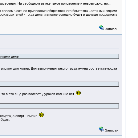
присвоения. На свободном рынке такое присвоение и невозможно, но...
 не совсем честное присвоение общественного богатства частными лицами.
оизводителей - тогда деньги вполне успешно будут и дальше продолжать
Записан
иками денег.
с риском для жизни. Для выполнения такого труда нужна соответствующая
о-то в это ещё раз полезет. Дураков больше нет
спирта, а спирт - выпил
 будет.
Записан