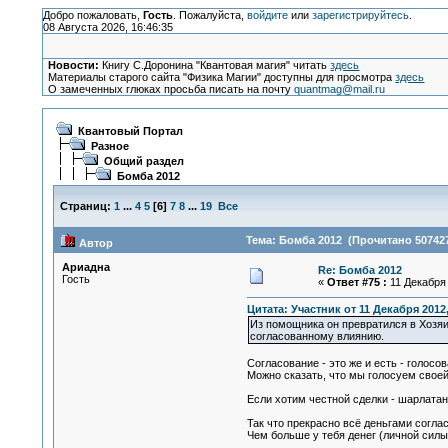
Добро пожаловать,
Гость
. Пожалуйста,
войдите
или
зарегистрируйтесь
.
08 Августа 2026, 16:46:35
Новости:
Книгу С.Доронина "Квантовая магия" читать
здесь
Материалы старого сайта "Физика Магии" доступны для просмотра
здесь
О замеченных глюках просьба писать на почту
quantmag@mail.ru
Квантовый Портал
Разное
Общий раздел
Бомба 2012
Страниц:
1
...
4
5
[
6
]
7
8
...
19
Все
Тема: Бомба 2012 (Прочитано 507427
Автор
Ариадна
Re: Бомба 2012
Гость
«
Ответ #75 :
11 Декабря 
Цитата: Участник от 11 Декабря 2012,
Из помощника он превратился в Хозяин
согласованному влиянию.
Согласование - это же и есть - голосов
Можно сказать, что мы голосуем своей
Если хотим честной сделки - шарлатану
Так что прекрасно всё деньгами согла
Чем больше у тебя денег (личной силы