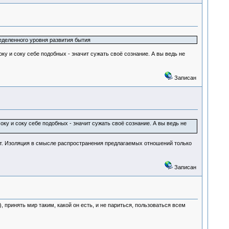
еделенного уровня развития бытия
ку и соку себе подобных - значит сужать своё сознание. А вы ведь не
Записан
оку и соку себе подобных - значит сужать своё сознание. А вы ведь не
ут. Изоляция в смысле распространения предлагаемых отношений только
Записан
.), принять мир таким, какой он есть, и не париться, пользоваться всем