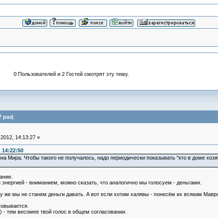
0 Пользователей и 2 Гостей смотрят эту тему.
 раз)
2012, 14:13:27 »
 14:22:50
а Мира. Чтобы такого не получалось, надо периодически показывать "кто в доме хозя
ание.
 энергией - вниманием, можно сказать, что аналогично мы голосуем - деньгами.
 же мы не станем деньги давать. А вот если хотим халявы - понесём их всяким Маврод
совывается.
) - тем весомее твой голос в общем согласовании.