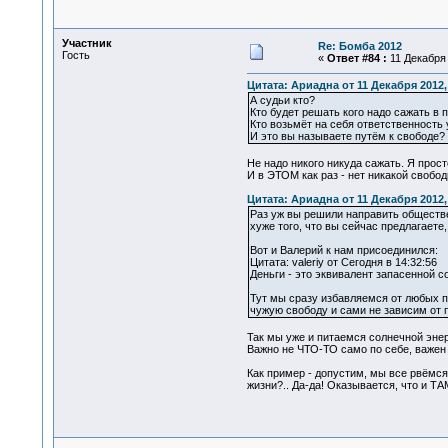
Участник
Re: Бомба 2012
Гость
«
Ответ #84 :
11 Декабря 
Цитата: Ариадна от 11 Декабря 2012,
А судьи кто?
Кто будет решать кого надо сажать в
Кто возьмёт на себя ответственность
И это вы называете путём к свободе?
Не надо никого никуда сажать. Я прос
И в ЭТОМ как раз - нет никакой свобо
Цитата: Ариадна от 11 Декабря 2012,
Раз уж вы решили направить обществе
хуже того, что вы сейчас предлагает
Вот и Валерий к нам присоединился:
Цитата: valeriy от Сегодня в 14:32:56
Деньги - это эквивалент запасенной с
Тут мы сразу избавляемся от любых п
чужую свободу и сами не зависим от 
Так мы уже и питаемся солнечной эне
Важно не ЧТО-ТО само по себе, важе
Как пример - допустим, мы все рвёмс
жизни?.. Да-да! Оказывается, что и ТА