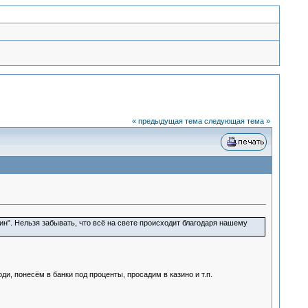
« предыдущая тема
следующая тема »
ин". Нельзя забывать, что всё на свете происходит благодаря нашему
и, понесём в банки под проценты, просадим в казино и т.п.