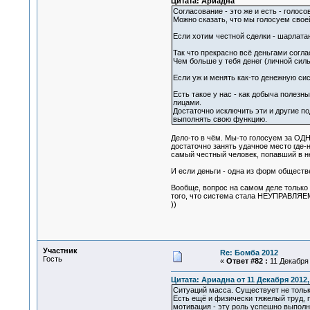
Цитата: Ариадна
Согласование - это же и есть - голосо
Можно сказать, что мы голосуем своей
Если хотим честной сделки - шарлатан
Так что прекрасно всё деньгами согл
Чем больше у тебя денег (личной силы
Если уж и менять как-то денежную сис
Есть такое у нас - как добыча полезн
лицами.
Достаточно исключить эти и другие п
выполнять свою функцию.
Дело-то в чём. Мы-то голосуем за ОДН
достаточно занять удачное место где-
самый честный человек, попавший в неё
И если деньги - одна из форм обществ
Вообще, вопрос на самом деле только 
того, что система стала НЕУПРАВЛЯЕМ
))
Участник
Re: Бомба 2012
Гость
«
Ответ #82 :
11 Декабря 
Цитата: Ариадна от 11 Декабря 2012,
Ситуаций масса. Существует не только
Есть ещё и физически тяжелый труд, 
мотивация - эту роль успешно выполн