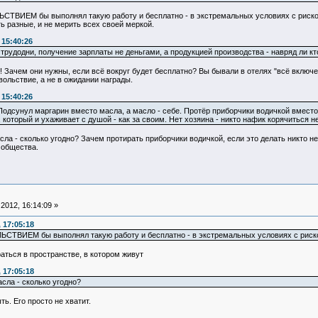
СТВИЕМ бы выполнял такую работу и бесплатно - в экстремальных условиях с риском
ь разные, и не мерить всех своей меркой.
 15:40:26
 трудодни, получение зарплаты не деньгами, а продукцией производства - навряд ли кт
! Зачем они нужны, если всё вокруг будет бесплатно? Вы бывали в отелях "всё включ
вольствие, а не в ожидании награды.
 15:40:26
Подсунул маргарин вместо масла, а масло - себе. Протёр приборчики водичкой вместо
н, который и ухаживает с душой - как за своим. Нет хозяина - никто нафик корячиться не
а - сколько угодно? Зачем протирать приборчики водичкой, если это делать никто не 
 общества.
2012, 16:14:09 »
 17:05:18
ЬСТВИЕМ бы выполнял такую работу и бесплатно - в экстремальных условиях с риско
аться в пространстве, в котором живут
 17:05:18
сла - сколько угодно?
ь. Его просто не хватит.