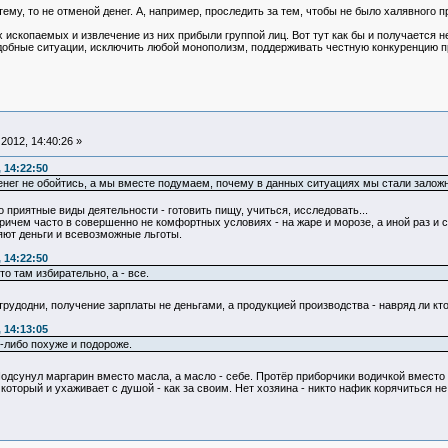
ему, то не отменой денег. А, например, проследить за тем, чтобы не было халявного 
ых ископаемых и извлечение из них прибыли группой лиц. Вот тут как бы и получается
одобные ситуации, исключить любой монополизм, поддерживать честную конкуренцию пр
2012, 14:40:26 »
 14:22:50
денег не обойтись, а мы вместе подумаем, почему в данных ситуациях мы стали заложн
 приятные виды деятельности - готовить пищу, учиться, исследовать...
ричем часто в совершенно не комфортных условиях - на жаре и морозе, а иной раз и 
яют деньги и всевозможные льготы.
 14:22:50
то там избирательно, а - все.
трудодни, получение зарплаты не деньгами, а продукцией производства - навряд ли кт
 14:13:05
о-либо похуже и подороже.
Подсунул маргарин вместо масла, а масло - себе. Протёр приборчики водичкой вместо 
, который и ухаживает с душой - как за своим. Нет хозяина - никто нафик корячиться не