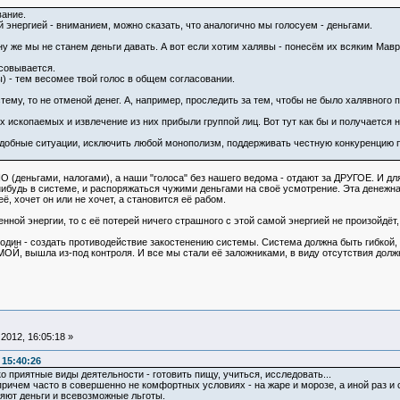
вание.
 энергией - вниманием, можно сказать, что аналогично мы голосуем - деньгами.
у же мы не станем деньги давать. А вот если хотим халявы - понесём их всяким Мавро
асовывается.
) - тем весомее твой голос в общем согласовании.
тему, то не отменой денег. А, например, проследить за тем, чтобы не было халявного 
ых ископаемых и извлечение из них прибыли группой лиц. Вот тут как бы и получаетс
одобные ситуации, исключить любой монополизм, поддерживать честную конкуренцию п
О (деньгами, налогами), а наши "голоса" без нашего ведома - отдают за ДРУГОЕ. И для
нибудь в системе, и распоряжаться чужими деньгами на своё усмотрение. Эта денежна
, хочет он или не хочет, а становится её рабом.
енной энергии, то с её потерей ничего страшного с этой самой энергией не произойдё
один - создать противодействие закостенению системы. Система должна быть гибкой, 
ОЙ, вышла из-под контроля. И все мы стали её заложниками, в виду отсутствия долж
2012, 16:05:18 »
 15:40:26
 приятные виды деятельности - готовить пищу, учиться, исследовать...
причем часто в совершенно не комфортных условиях - на жаре и морозе, а иной раз и
яют деньги и всевозможные льготы.