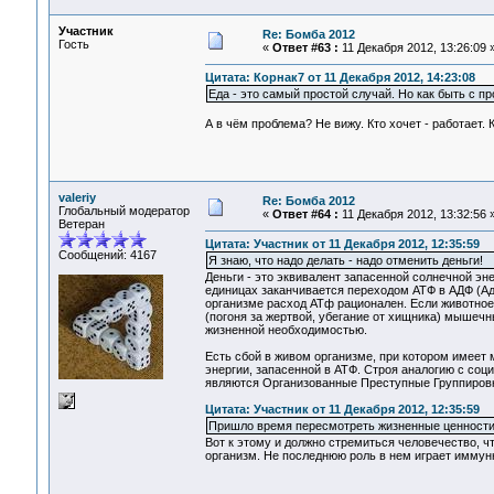
Участник
Re: Бомба 2012
Гость
«
Ответ #63 :
11 Декабря 2012, 13:26:09 
Цитата: Корнак7 от 11 Декабря 2012, 14:23:08
Еда - это самый простой случай. Но как быть с п
А в чём проблема? Не вижу. Кто хочет - работает. К
valeriy
Re: Бомба 2012
Глобальный модератор
«
Ответ #64 :
11 Декабря 2012, 13:32:56 
Ветеран
Цитата: Участник от 11 Декабря 2012, 12:35:59
Сообщений: 4167
Я знаю, что надо делать - надо отменить деньги!
Деньги - это эквивалент запасенной солнечной эн
единицах заканчивается переходом АТФ в АДФ (Ад
организме расход АТф рационален. Если животно
(погоня за жертвой, убегание от хищника) мышечн
жизненной необходимостью.
Есть сбой в живом организме, при котором имеет
энергии, запасенной в АТФ. Строя аналогию с со
являются Организованные Преступные Группировки
Цитата: Участник от 11 Декабря 2012, 12:35:59
Пришло время пересмотреть жизненные ценности
Вот к этому и должно стремиться человечество, ч
организм. Не последнюю роль в нем играет имму