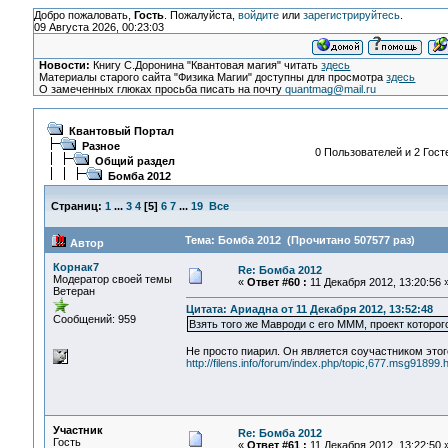
Добро пожаловать,
Гость
. Пожалуйста,
войдите
или
зарегистрируйтесь
.
09 Августа 2026, 00:23:03
Новости:
Книгу С.Доронина "Квантовая магия" читать
здесь
Материалы старого сайта "Физика Магии" доступны для просмотра
здесь
О замеченных глюках просьба писать на почту
quantmag@mail.ru
Квантовый Портал
Разное
0 Пользователей и 2 Гост
Общий раздел
Бомба 2012
Страниц:
1
...
3
4
[
5
]
6
7
...
19
Все
Тема: Бомба 2012 (Прочитано 507577 раз)
Автор
Корнак7
Re: Бомба 2012
Модератор своей темы
«
Ответ #60 :
11 Декабря 2012, 13:20:56 
Ветеран
Цитата: Ариадна от 11 Декабря 2012, 13:52:48
Сообщений: 959
Взять того же Мавроди с его МММ, проект которо
Не просто пиарил. Он является соучастником этог
http://filens.info/forum/index.php/topic,677.msg9189
Участник
Re: Бомба 2012
Гость
«
Ответ #61 :
11 Декабря 2012, 13:22:50 