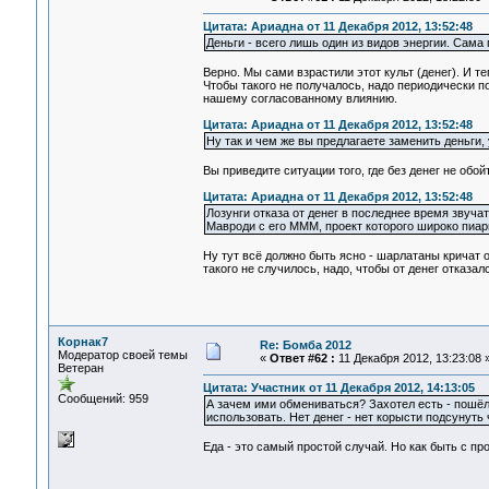
Цитата: Ариадна от 11 Декабря 2012, 13:52:48
Деньги - всего лишь один из видов энергии. Сама п
Верно. Мы сами взрастили этот культ (денег). И 
Чтобы такого не получалось, надо периодически по
нашему согласованному влиянию.
Цитата: Ариадна от 11 Декабря 2012, 13:52:48
Ну так и чем же вы предлагаете заменить деньги
Вы приведите ситуации того, где без денег не об
Цитата: Ариадна от 11 Декабря 2012, 13:52:48
Лозунги отказа от денег в последнее время звуч
Мавроди с его МММ, проект которого широко пиар
Ну тут всё должно быть ясно - шарлатаны кричат 
такого не случилось, надо, чтобы от денег отказалс
Корнак7
Re: Бомба 2012
Модератор своей темы
«
Ответ #62 :
11 Декабря 2012, 13:23:08 
Ветеран
Цитата: Участник от 11 Декабря 2012, 14:13:05
Сообщений: 959
А зачем ими обмениваться? Захотел есть - пошёл 
использовать. Нет денег - нет корысти подсунуть
Еда - это самый простой случай. Но как быть с пр