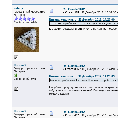
valeriy
Re: Бомба 2012
Глобальный модератор
«
Ответ #65 :
11 Декабря 2012, 13:37:35 
Ветеран
Цитата: Участник от 11 Декабря 2012, 14:26:09
Сообщений: 4167
Кто хочет - работает. Кто хочет учиться - учится. 
Кто хочет бездельничать и жить на халяву - безде
Корнак7
Re: Бомба 2012
Модератор своей темы
«
Ответ #66 :
11 Декабря 2012, 13:41:06 
Ветеран
Цитата: Участник от 11 Декабря 2012, 14:26:09
Сообщений: 959
А в чём проблема? Не вижу. Кто хочет - работает. 
Подобного рода деятельность основана на труде мн
я буду все это организовывать? Почему мне кто-т
между людьми
Корнак7
Re: Бомба 2012
Модератор своей темы
«
Ответ #67 :
11 Декабря 2012, 13:42:57 
Ветеран