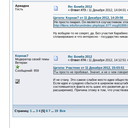
Ариадна
Re: Бомба 2012
Гость
«
Ответ #73 :
11 Декабря 2012, 14:04:01 
Цитата: Корнак7 от 11 Декабря 2012, 14:20:56
Не просто пиарил. Он является соучастником это
http://filens.info/forum/index.php/topic,677.msg9189
Ну вобщем-то не секрет, да. Без участия Карабин
спланировано и что интересно - государство никак
Корнак7
Re: Бомба 2012
Модератор своей темы
«
Ответ #74 :
11 Декабря 2012, 14:12:51 
Ветеран
Цитата: Участник от 11 Декабря 2012, 15:03:51
Сообщений: 959
Ты просто не пробовал. Значит, и не о чем говорит
И не стану. Это самое слабое место идеи обществ
Если идее и суждено сбыться в широком масштабе
состоявшегося факта есть шанс его развития до с
расширению). Причина этому в том, что участвова
Страниц:
1
...
3
4
[
5
]
6
7
...
19
Все