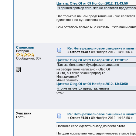
Цитата: Oleg.Ol от 09 Ноября 2012, 13:43:50
Я привел пример того, что не является представле
Это только в вашем представлении - "не являетс
единственное существование.
Вам осталось только мне сказать - "это ваши ош
Станислав
Re: Четырёхволновое смешение и квант
Ветеран
«
Ответ #148 :
09 Ноября 2012, 14:10:06 »
Сообщений: 867
Цитата: Oleg.Ol от 09 Ноября 2012, 13:38:17
Там же большими букафками написано
на заборе тоже написано - Oleg.Ol.
И что, вы тоже закон природы?
Или законник?
Или в законе?
Цитата: Oleg.Ol от 09 Ноября 2012, 13:43:50
что не является представлением
что?
Участник
Re: Четырёхволновое смешение и квант
Гость
«
Ответ #149 :
09 Ноября 2012, 14:18:50 »
Позволю себе сделать вывод из всего этого.
Ни один нормально мыслящий человек в мире (кро