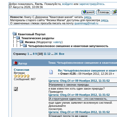
Добро пожаловать,
Гость
. Пожалуйста,
войдите
или
зарегистрируйтесь
.
07 Августа 2026, 10:09:36
Новости:
Книгу С.Доронина "Квантовая магия" читать
здесь
Материалы старого сайта "Физика Магии" доступны для просмотра
здесь
О замеченных глюках просьба писать на почту
quantmag@mail.ru
Квантовый Портал
Тематические разделы
Физика
(Модератор:
valeriy
)
Четырёхволновое смешение и квантовая запутанность
Страниц:
1
...
8
9
[
10
]
11
12
...
24
Все
Тема: Четырёхволновое смешение и квантовая 
Автор
Станислав
Re: Четырёхволновое смешение и квант
Ветеран
«
Ответ #135 :
09 Ноября 2012, 12:26:19 »
Сообщений: 867
Цитата: Oleg.Ol от 09 Ноября 2012, 11:31:52
Например о законах природы.
и вам известен хоть один закон природы?
Приведите
Цитата: Oleg.Ol от 09 Ноября 2012, 11:31:52
А структурное единство - это системность,
еще один умник заявляет вселенную системой.
Доказывайте
посмотрю.
Цитата: Oleg.Ol от 09 Ноября 2012, 11:31:52
Означает почти то же самое