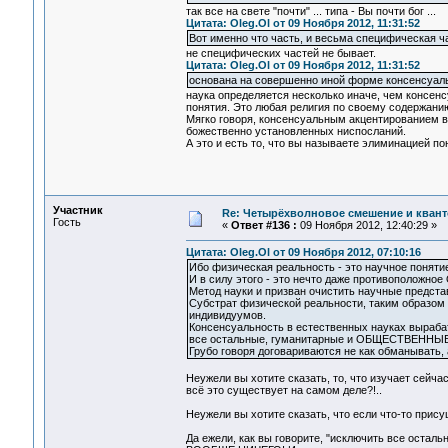
так все на свете "почти" ... типа - Вы почти бог ...
Цитата: Oleg.Ol от 09 Ноября 2012, 11:31:52
Вот именно что часть, и весьма специфическая ч
не специфических частей не бывает.
Цитата: Oleg.Ol от 09 Ноября 2012, 11:31:52
основана на совершенно иной форме консенсуал
наука определяется несколько иначе, чем консенсу
понятия. Это любая религия по своему содержани
Мягко говоря, консенсуальным акцентированием вы
божественно установленных ниспосланий.
А это и есть то, что вы называете элиминацией по
Участник
Re: Четырёхволновое смешение и квант
Гость
«
Ответ #136 :
09 Ноября 2012, 12:40:29 »
Цитата: Oleg.Ol от 09 Ноября 2012, 07:10:16
Ибо физическая реальность - это научное понят
И в силу этого - это нечто даже противополож
Метод науки и призван очистить научные представ
Субстрат физической реальности, таким образом
индивидуумов.
Консенсуальность в естественных науках выраб
все остальные, гуманитарные и ОБЩЕСТВЕННЫЕ 
Грубо говоря договариваются не как обманывать, а
Неужели вы хотите сказать, то, что изучает сейчас
всё это существует на самом деле?!..
Неужели вы хотите сказать, что если что-то прис
Да ежели, как вы говорите, "исключить все оста