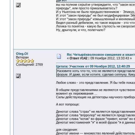
Да вот
вы на полном серьёзе утверждаете, что "закон вс
природы", или просто прикалываетесь?
И у Ньютона не было предшественников - Эпикур, Г
И этот "закон природы" не был модифицирован Э
И этот "закон природы" измышленный и меняемый 
Видел разный дебилизм, но такое маразм - это что
Логика-то понятна - какую бы глупость ни сморози
Ну, дрыгнули, и что, полегчало?
Oleg.Ol
Re: Четырёхволновое смешение и квант
Ветеран
«
Ответ #142 :
09 Ноября 2012, 13:33:43 »
Сообщений: 2769
Цитата: Участник от 09 Ноября 2012, 12:40:29
Назовите хоть что-то, что не является представле
форум. И даже, если хотите, сделаю сеппуку. Кик
Любое слово - это представление. Я бы тебе показ
В общем представлениями не являются чувственн
момент их переживания ...
Силы действующие на детекторы научного прибора 
А вот попроще:
Денотат слова "страх" не является представление
Денотат слова "впрролор" не является представле
Денотат слова "котик" во фразе "привет, котик" во 
Денотат местоимения "я" в моей фразе "я в данны
для сведения:
Денотат имени — множество явлений действительнос