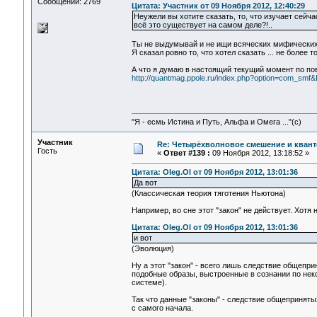
Сообщений: 2769
Цитата: Участник от 09 Ноября 2012, 12:40:29
Неужели вы хотите сказать, то, что изучает сейча
всё это существует на самом деле?!..
Ты не выдумывай и не ищи всяческих мифических
Я сказал ровно то, что хотел сказать ... не более тог
А что я думаю в наcтоящий текущий момент по пов
http://quantmag.ppole.ru/index.php?option=com_sm
"Я - есмь Истина и Путь, Альфа и Омега ..."(с)
Участник
Re: Четырёхволновое смешение и квант
Гость
«
Ответ #139 :
09 Ноября 2012, 13:18:52 »
Цитата: Oleg.Ol от 09 Ноября 2012, 13:01:36
Да вот
(Классическая теория тяготения Ньютона)
Например, во сне этот "закон" не действует. Хотя
Цитата: Oleg.Ol от 09 Ноября 2012, 13:01:36
и вот
(Эволюция)
Ну а этот "закон" - всего лишь следствие общепри
подобные образы, выстроенные в сознании по неко
системе).
Так что данные "законы" - следствие общеприняты
с самого начала.