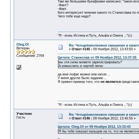
Там же большими букафками написано: "закон всем
-Факт?
-Факт.
Кого интересует мнение какого то Станислава по п
Чего тебе еще надо?
"Я - есмь Истина и Путь, Альфа и Омега ..."(с)
Oleg.Ol
Re: Четырёхволновое смешение и квант
Ветеран
«
Ответ #145 :
09 Ноября 2012, 13:43:50 »
Сообщений: 2769
Цитата: Станислав от 09 Ноября 2012, 13:37:25
вы эти силы можете зарегистрировать?
А измыслить и чертей легко
да мне пофиг можно или низзя ...
У меня другое было задание ...
Я привел пример того, что
не является
представле
"Я - есмь Истина и Путь, Альфа и Омега ..."(с)
Участник
Re: Четырёхволновое смешение и квант
Гость
«
Ответ #146 :
09 Ноября 2012, 13:45:55 »
Цитата: Oleg.Ol от 09 Ноября 2012, 13:33:43
Я бы тебе показал пальцем на то, что не являетс