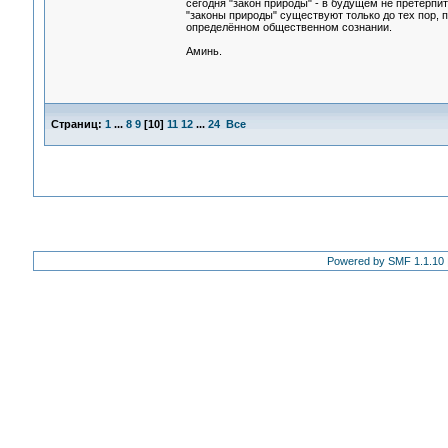
сегодня "закон природы" - в будущем не претерпи
"законы природы" существуют только до тех пор,
определённом общественном сознании.
Аминь.
Страниц:
1
...
8
9
[
10
]
11
12
...
24
Все
Powered by SMF 1.1.10