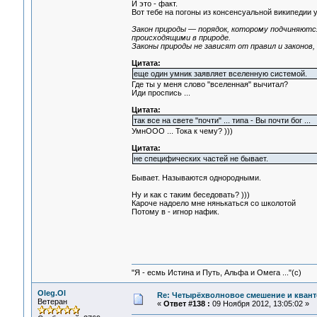
И это - факт.
Вот тебе на погоны из консенсуальной википедии 
Закон природы — порядок, которому подчиняются
происходящими в природе.
Законы природы не зависят от правил и законов,
Цитата:
еще один умник заявляет вселенную системой.
Где ты у меня слово "вселенная" вычитал?
Иди проспись ...
Цитата:
так все на свете "почти" ... типа - Вы почти бог ...
УмнOOO ... Тока к чему? )))
Цитата:
не специфических частей не бывает.
Бывает. Называются однородными.
Ну и как с таким беседовать? )))
Кароче надоело мне нянькаться со школотой
Потому в - игнор нафик.
"Я - есмь Истина и Путь, Альфа и Омега ..."(с)
Oleg.Ol
Re: Четырёхволновое смешение и квант
Ветеран
«
Ответ #138 :
09 Ноября 2012, 13:05:02 »