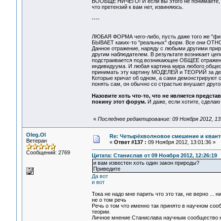
ВООБЩЕ НИЧЕГО! И если вы этого не понимаете, как
что претензий к вам нет, извиняюсь.
----
ЛЮБАЯ ФОРМА чего-либо, пусть даже того же "фи
БЫВАЕТ каких-то "реальных" форм. Все они ОТН
Данное отражение, наряду с любыми другими при
другим наблюдателем. В результате возникает цеп
подстраивается под возникающее ОБЩЕЕ отражени
индивидуума. И любая картина мира любого общест
принимать эту картину МОДЕЛЕЙ и ТЕОРИЙ за дей
Которые кричат об одном, а сами демонстрируют с
понять сам, он обычно со страстью внушает друго
Назовите хоть что-то, что не является предста
покину этот форум.
И даже, если хотите, сделаю
«
Последнее редактирование: 09 Ноября 2012, 13
Oleg.Ol
Re: Четырёхволновое смешение и квант
Ветеран
«
Ответ #137 :
09 Ноября 2012, 13:01:36 »
Сообщений: 2769
Цитата: Станислав от 09 Ноября 2012, 12:26:19
и вам известен хоть один закон природы?
Приведите
Да вот
и вот
Тока не надо мне парить что это так, не верно ... н
не о том речь
Речь о том что именно так принято в научном соо
теории.
Личное мнение Станислава научным сообщество не 