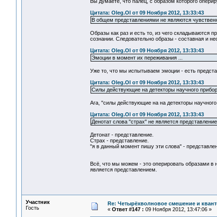
Вы думаете, что палец, с образом которого опери
Цитата: Oleg.Ol от 09 Ноября 2012, 13:33:43
В общем представлениями не являются чувствен
Образы как раз и есть то, из чего складываются 
сознании. Следовательно образы - составная и н
Цитата: Oleg.Ol от 09 Ноября 2012, 13:33:43
Эмоции в момент их переживания ...
Уже то, что мы испытываем эмоции - есть предста
Цитата: Oleg.Ol от 09 Ноября 2012, 13:33:43
Силы действующие на детекторы научного прибора
Ага, "силы действующие на на детекторы научног
Цитата: Oleg.Ol от 09 Ноября 2012, 13:33:43
Денотат слова "страх" не является представление
Детонат - представление.
Страх - представление.
"я в данный момент пишу эти слова" - представле
Всё, что мы можем - это оперировать образами в
является представлением.
Участник
Re: Четырёхволновое смешение и квант
Гость
«
Ответ #147 :
09 Ноября 2012, 13:47:06 »