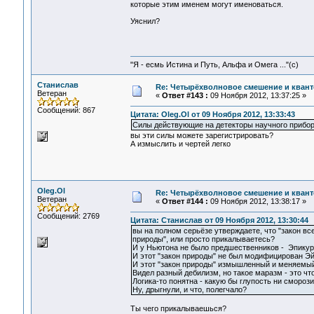
которые этим именем могут именоваться.
Уяснил?
"Я - есмь Истина и Путь, Альфа и Омега ..."(с)
Станислав
Re: Четырёхволновое смешение и квант
Ветеран
«
Ответ #143 :
09 Ноября 2012, 13:37:25 »
Сообщений: 867
Цитата: Oleg.Ol от 09 Ноября 2012, 13:33:43
Силы действующие на детекторы научного прибор
вы эти силы можете зарегистрировать?
А измыслить и чертей легко
Oleg.Ol
Re: Четырёхволновое смешение и квант
Ветеран
«
Ответ #144 :
09 Ноября 2012, 13:38:17 »
Сообщений: 2769
Цитата: Станислав от 09 Ноября 2012, 13:30:44
вы на полном серьёзе утверждаете, что "закон в
природы", или просто прикалываетесь?
И у Ньютона не было предшественников - Эпикур, 
И этот "закон природы" не был модифицирован 
И этот "закон природы" измышленный и меняемый
Видел разный дебилизм, но такое маразм - это что
Логика-то понятна - какую бы глупость ни смороз
Ну, дрыгнули, и что, полегчало?
Ты чего прикалываешься?