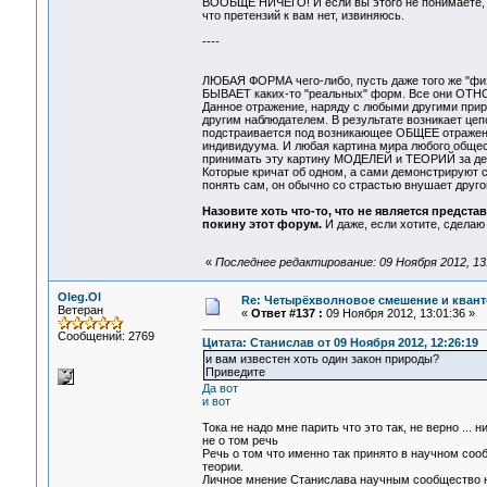
ВООБЩЕ НИЧЕГО! И если вы этого не понимаете, как
что претензий к вам нет, извиняюсь.
----
ЛЮБАЯ ФОРМА чего-либо, пусть даже того же "фи
БЫВАЕТ каких-то "реальных" форм. Все они ОТН
Данное отражение, наряду с любыми другими при
другим наблюдателем. В результате возникает цеп
подстраивается под возникающее ОБЩЕЕ отражени
индивидуума. И любая картина мира любого общест
принимать эту картину МОДЕЛЕЙ и ТЕОРИЙ за дей
Которые кричат об одном, а сами демонстрируют с
понять сам, он обычно со страстью внушает друго
Назовите хоть что-то, что не является предста
покину этот форум.
И даже, если хотите, сделаю
«
Последнее редактирование: 09 Ноября 2012, 13
Oleg.Ol
Re: Четырёхволновое смешение и квант
Ветеран
«
Ответ #137 :
09 Ноября 2012, 13:01:36 »
Сообщений: 2769
Цитата: Станислав от 09 Ноября 2012, 12:26:19
и вам известен хоть один закон природы?
Приведите
Да вот
и вот
Тока не надо мне парить что это так, не верно ... н
не о том речь
Речь о том что именно так принято в научном соо
теории.
Личное мнение Станислава научным сообщество не 