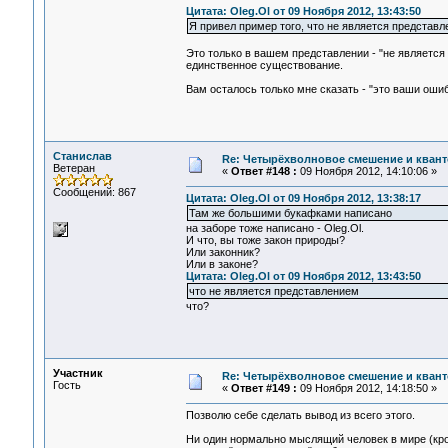
Цитата: Oleg.Ol от 09 Ноября 2012, 13:43:50
Я привел пример того, что не является представле
Это только в вашем представлении - "не являетс
единственное существование.
Вам осталось только мне сказать - "это ваши ош
Станислав
Re: Четырёхволновое смешение и квант
Ветеран
«
Ответ #148 :
09 Ноября 2012, 14:10:06 »
Сообщений: 867
Цитата: Oleg.Ol от 09 Ноября 2012, 13:38:17
Там же большими букафками написано
на заборе тоже написано - Oleg.Ol.
И что, вы тоже закон природы?
Или законник?
Или в законе?
Цитата: Oleg.Ol от 09 Ноября 2012, 13:43:50
что не является представлением
что?
Участник
Re: Четырёхволновое смешение и квант
Гость
«
Ответ #149 :
09 Ноября 2012, 14:18:50 »
Позволю себе сделать вывод из всего этого.
Ни один нормально мыслящий человек в мире (кро