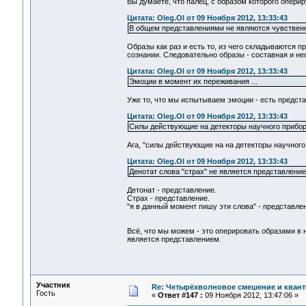
Вы думаете, что палец, с образом которого опери
Цитата: Oleg.Ol от 09 Ноября 2012, 13:33:43
В общем представлениями не являются чувствен
Образы как раз и есть то, из чего складываются 
сознании. Следовательно образы - составная и н
Цитата: Oleg.Ol от 09 Ноября 2012, 13:33:43
Эмоции в момент их переживания ...
Уже то, что мы испытываем эмоции - есть предста
Цитата: Oleg.Ol от 09 Ноября 2012, 13:33:43
Силы действующие на детекторы научного прибора
Ага, "силы действующие на на детекторы научног
Цитата: Oleg.Ol от 09 Ноября 2012, 13:33:43
Денотат слова "страх" не является представление
Детонат - представление.
Страх - представление.
"я в данный момент пишу эти слова" - представле
Всё, что мы можем - это оперировать образами в
является представлением.
Участник
Re: Четырёхволновое смешение и квант
Гость
«
Ответ #147 :
09 Ноября 2012, 13:47:06 »