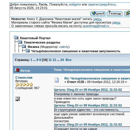
Добро пожаловать,
Гость
. Пожалуйста,
войдите
или
зарегистрируйтесь
.
08 Августа 2026, 14:23:01
Новости:
Книгу С.Доронина "Квантовая магия" читать
здесь
Материалы старого сайта "Физика Магии" доступны для просмотра
здесь
О замеченных глюках просьба писать на почту
quantmag@mail.ru
Квантовый Портал
Тематические разделы
Физика
(Модератор:
valeriy
)
Четырёхволновое смешение и квантовая запутанность
Страниц:
1
...
8
9
[
10
]
11
12
...
24
Все
Тема: Четырёхволновое смешение и квантовая 
Автор
Станислав
Re: Четырёхволновое смешение и квант
Ветеран
«
Ответ #135 :
09 Ноября 2012, 12:26:19 »
Сообщений: 867
Цитата: Oleg.Ol от 09 Ноября 2012, 11:31:52
Например о законах природы.
и вам известен хоть один закон природы?
Приведите
Цитата: Oleg.Ol от 09 Ноября 2012, 11:31:52
А структурное единство - это системность,
еще один умник заявляет вселенную системой.
Доказывайте
посмотрю.
Цитата: Oleg.Ol от 09 Ноября 2012, 11:31:52
Означает почти то же самое