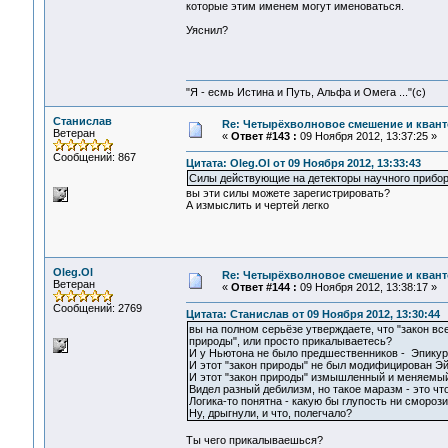
которые этим именем могут именоваться.
Уяснил?
"Я - есмь Истина и Путь, Альфа и Омега ..."(с)
Станислав
Re: Четырёхволновое смешение и квант
Ветеран
«
Ответ #143 :
09 Ноября 2012, 13:37:25 »
Сообщений: 867
Цитата: Oleg.Ol от 09 Ноября 2012, 13:33:43
Силы действующие на детекторы научного прибор
вы эти силы можете зарегистрировать?
А измыслить и чертей легко
Oleg.Ol
Re: Четырёхволновое смешение и квант
Ветеран
«
Ответ #144 :
09 Ноября 2012, 13:38:17 »
Сообщений: 2769
Цитата: Станислав от 09 Ноября 2012, 13:30:44
вы на полном серьёзе утверждаете, что "закон в
природы", или просто прикалываетесь?
И у Ньютона не было предшественников - Эпикур, 
И этот "закон природы" не был модифицирован 
И этот "закон природы" измышленный и меняемый
Видел разный дебилизм, но такое маразм - это что
Логика-то понятна - какую бы глупость ни смороз
Ну, дрыгнули, и что, полегчало?
Ты чего прикалываешься?