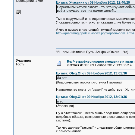
Сообщений: 2769
Цитата: Участник от 09 Ноября 2012, 12:40:29
Неужели вы хотите сказать, то, что изучает сейча
всё это существует на самом деле?!..
Ты не выдумывай и не ищи всяческих мифических
Я сказал ровно то, что хотел сказать ... не более тог
А что я думаю в наcтоящий текущий момент по пов
http://quantmag.ppole.ru/index.php?option=com_sm
"Я - есмь Истина и Путь, Альфа и Омега ..."(с)
Участник
Re: Четырёхволновое смешение и квант
Гость
«
Ответ #139 :
09 Ноября 2012, 13:18:52 »
Цитата: Oleg.Ol от 09 Ноября 2012, 13:01:36
Да вот
(Классическая теория тяготения Ньютона)
Например, во сне этот "закон" не действует. Хотя
Цитата: Oleg.Ol от 09 Ноября 2012, 13:01:36
и вот
(Эволюция)
Ну а этот "закон" - всего лишь следствие общепри
подобные образы, выстроенные в сознании по неко
системе).
Так что данные "законы" - следствие общеприняты
с самого начала.