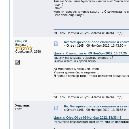
Там же большими букафками написано: "закон всем
-Факт?
-Факт.
Кого интересует мнение какого то Станислава по п
Чего тебе еще надо?
"Я - есмь Истина и Путь, Альфа и Омега ..."(с)
Oleg.Ol
Re: Четырёхволновое смешение и квант
Ветеран
«
Ответ #145 :
09 Ноября 2012, 13:43:50 »
Сообщений: 2769
Цитата: Станислав от 09 Ноября 2012, 13:37:25
вы эти силы можете зарегистрировать?
А измыслить и чертей легко
да мне пофиг можно или низзя ...
У меня другое было задание ...
Я привел пример того, что
не является
представле
"Я - есмь Истина и Путь, Альфа и Омега ..."(с)
Участник
Re: Четырёхволновое смешение и квант
Гость
«
Ответ #146 :
09 Ноября 2012, 13:45:55 »
Цитата: Oleg.Ol от 09 Ноября 2012, 13:33:43
Я бы тебе показал пальцем на то, что не являетс