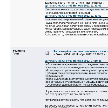
так все на свете "почти" ... типа - Вы почти бог ...
Цитата: Oleg.Ol от 09 Ноября 2012, 11:31:52
Вот именно что часть, и весьма специфическая ч
не специфических частей не бывает.
Цитата: Oleg.Ol от 09 Ноября 2012, 11:31:52
основана на совершенно иной форме консенсуал
наука определяется несколько иначе, чем консенсу
понятия. Это любая религия по своему содержани
Мягко говоря, консенсуальным акцентированием вы
божественно установленных ниспосланий.
А это и есть то, что вы называете элиминацией по
Участник
Re: Четырёхволновое смешение и квант
Гость
«
Ответ #136 :
09 Ноября 2012, 12:40:29 »
Цитата: Oleg.Ol от 09 Ноября 2012, 07:10:16
Ибо физическая реальность - это научное понят
И в силу этого - это нечто даже противополож
Метод науки и призван очистить научные представ
Субстрат физической реальности, таким образом
индивидуумов.
Консенсуальность в естественных науках выраб
все остальные, гуманитарные и ОБЩЕСТВЕННЫЕ 
Грубо говоря договариваются не как обманывать, а
Неужели вы хотите сказать, то, что изучает сейчас
всё это существует на самом деле?!..
Неужели вы хотите сказать, что если что-то прис
Да ежели, как вы говорите, "исключить все оста