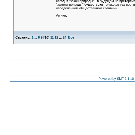
сегодня "закон природы" - в будущем не претерпи
"законы природы" существуют только до тех пор,
определённом общественном сознании.
Аминь.
Страниц:
1
...
8
9
[
10
]
11
12
...
24
Все
Powered by SMF 1.1.10