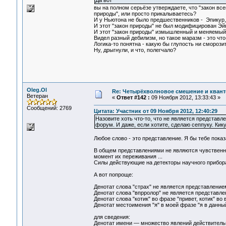
Да вот
вы на полном серьёзе утверждаете, что "закон вс
природы", или просто прикалываетесь?
И у Ньютона не было предшественников - Эпикур, Г
И этот "закон природы" не был модифицирован Э
И этот "закон природы" измышленный и меняемый 
Видел разный дебилизм, но такое маразм - это что
Логика-то понятна - какую бы глупость ни сморози
Ну, дрыгнули, и что, полегчало?
Oleg.Ol
Re: Четырёхволновое смешение и квант
Ветеран
«
Ответ #142 :
09 Ноября 2012, 13:33:43 »
Сообщений: 2769
Цитата: Участник от 09 Ноября 2012, 12:40:29
Назовите хоть что-то, что не является представле
форум. И даже, если хотите, сделаю сеппуку. Кик
Любое слово - это представление. Я бы тебе показ
В общем представлениями не являются чувственн
момент их переживания ...
Силы действующие на детекторы научного прибора 
А вот попроще:
Денотат слова "страх" не является представление
Денотат слова "впрролор" не является представле
Денотат слова "котик" во фразе "привет, котик" во 
Денотат местоимения "я" в моей фразе "я в данны
для сведения:
Денотат имени — множество явлений действительнос