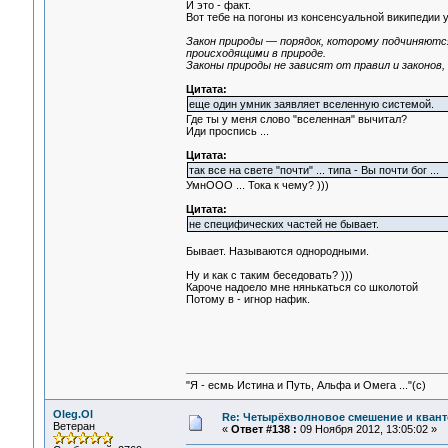
И это - факт.
Вот тебе на погоны из консенсуальной википедии 
Закон природы — порядок, которому подчиняются
происходящими в природе.
Законы природы не зависят от правил и законов,
Цитата:
еще один умник заявляет вселенную системой.
Где ты у меня слово "вселенная" вычитал?
Иди проспись ...
Цитата:
так все на свете "почти" ... типа - Вы почти бог ...
УмнOOO ... Тока к чему? )))
Цитата:
не специфических частей не бывает.
Бывает. Называются однородными.
Ну и как с таким беседовать? )))
Кароче надоело мне нянькаться со школотой
Потому в - игнор нафик.
"Я - есмь Истина и Путь, Альфа и Омега ..."(с)
Oleg.Ol
Re: Четырёхволновое смешение и квант
Ветеран
«
Ответ #138 :
09 Ноября 2012, 13:05:02 »