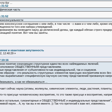
чти бог ...
:31:52
ифическая часть
:31:52
консенсуальности
чем консенсусное соглашение с кем-либо, в том числе - с вами и о чем-либо, кроме о
ященности того или набора утверждений.
ированием вы низводите науку до религиозной догмы, где каждый обязан строго прид
минацией понятия. Вот чем вы заняты.
ение и квантовая запутанность
, 12:40:29 »
7:10:16
чное понятие означающее структурное единство всех наблюдаемых явлений.
ротивоположное ОБЩЕСТВЕННЫМ представлениям.
ные представления от субъективности как индивидуальной, так и социумов.
им образом - это реальность структурных элементов присущих восприятиям всех без
ауках вырабатывает специфическую научную систему представлений призванную на
бманывать, а как не обманываться ...
учает сейчас наука (атомы, молекулы, химические элементы, люди, растения, планеты, з
что-то присуще человеческому восприятию, то это также присуще и восприятию, наприм
ть все остальные, гуманитарные и ОБЩЕСТВЕННЫЕ и индивидуальные представления", 
вой науке... А, ну так вы и не имеете. )) Так что претензий к вам нет, извиняюсь.