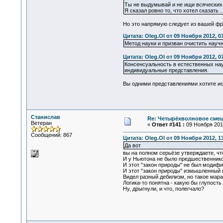
Ты не выдумывай и не ищи всяческих
Я сказал ровно то, что хотел сказать ...
Но это напрямую следует из вашей фр
Цитата: Oleg.Ol от 09 Ноября 2012, 0
Метод науки и призван очистить науч
Цитата: Oleg.Ol от 09 Ноября 2012, 0
Консенсуальность в естественных н
индивидуальные представления.
Вы одними представлениями хотите иск
Станислав
Re: Четырёхволновое смеш
Ветеран
«
Ответ #141 :
09 Ноября 2012
Сообщений: 867
Цитата: Oleg.Ol от 09 Ноября 2012, 1
Да вот
вы на полном серьёзе утверждаете, чт
И у Ньютона не было предшественников
И этот "закон природы" не был моди
И этот "закон природы" измышленный 
Видел разный дебилизм, но такое мараз
Логика-то понятна - какую бы глупость
Ну, дрыгнули, и что, полегчало?