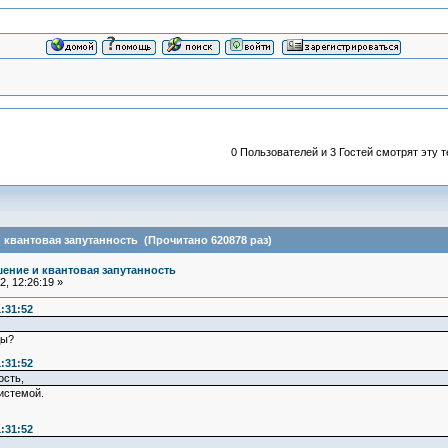
0 Пользователей и 3 Гостей смотрят эту т
квантовая запутанность (Прочитано 620878 раз)
ение и квантовая запутанность
, 12:26:19 »
:31:52
ды?
:31:52
ость,
истемой.
:31:52