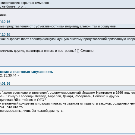
 мифических скрытых смыслов ...
 не более того ...
азы:
7:10:16
ные представления от субъективности как индивидуальной, так и социумов.
7:10:16
ауках вырабатывает специфическую научную систему представлений призванную на
лючить другие, на которых они же и построены? )) Смешно.
ение и квантовая запутанность
, 13:30:44 »
3:01:36
о "закон всемирного тяготения", сформулированный Исааком Ньютоном в 1666 году ес
 - Эпикур, Гассенди, Кеплер, Борелли, Декарт, Роберваль, Гюйгенс и других.
фицирован Эйнштейном в ОТО?
и меняемый конкретными людьми никак не зависят от правил и законов, созданных ч
м - это что-то.
 ни сморозить, лишь бы ножкой дрыгнуть.