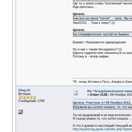
Где ты у меня слово "вселенная" вычи
Иди проспись ...
Цитата:
так все на свете "почти" ... типа - Вы по
УмнOOO ... Тока к чему? )))
Цитата:
не специфических частей не бывает.
Бывает. Называются однородными.
Ну и как с таким беседовать? )))
Кароче надоело мне нянькаться со шк
Потому в - игнор нафик.
"Я - есмь Истина и Путь, Альфа и Омега
Oleg.Ol
Re: Четырёхволновое смеш
Ветеран
«
Ответ #138 :
09 Ноября 2012
Сообщений: 2769
Цитата: Участник от 09 Ноября 2012, 
Неужели вы хотите сказать, то, что из
Ты не выдумывай и не ищи всяческих 
Я сказал ровно то, что хотел сказать ... 
А что я думаю в наcтоящий текущий мо
http://quantmag.ppole.ru/index.php?o