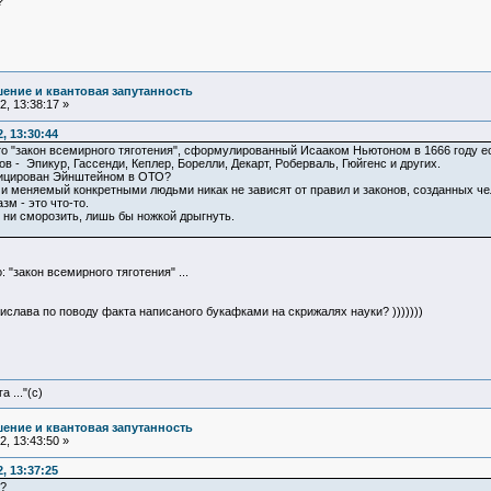
?
ение и квантовая запутанность
, 13:38:17 »
, 13:30:44
то "закон всемирного тяготения", сформулированный Исааком Ньютоном в 1666 году ес
 - Эпикур, Гассенди, Кеплер, Борелли, Декарт, Роберваль, Гюйгенс и других.
фицирован Эйнштейном в ОТО?
и меняемый конкретными людьми никак не зависят от правил и законов, созданных ч
зм - это что-то.
ь ни сморозить, лишь бы ножкой дрыгнуть.
"закон всемирного тяготения" ...
ислава по поводу факта написаного букафками на скрижалях науки? )))))))
 ..."(с)
ение и квантовая запутанность
, 13:43:50 »
, 13:37:25
?