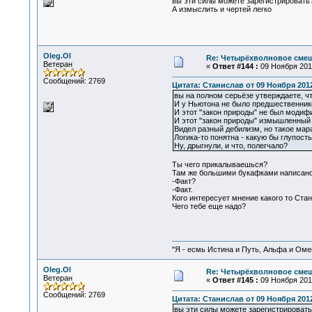
вы эти силы можете зарегистрировать
А измыслить и чертей легко
Oleg.Ol
Re: Четырёхволновое смеш
Ветеран
«
Ответ #144 :
09 Ноября 2012
Сообщений: 2769
Цитата: Станислав от 09 Ноября 2012
вы на полном серьёзе утверждаете, ч
И у Ньютона не было предшественников
И этот "закон природы" не был моди
И этот "закон природы" измышленный 
Видел разный дебилизм, но такое мара
Логика-то понятна - какую бы глупост
Ну, дрыгнули, и что, полегчало?
Ты чего прикалываешься?
Там же большими букафками написано: 
-Факт?
-Факт.
Кого интересует мнение какого то Стан
Чего тебе еще надо?
"Я - есмь Истина и Путь, Альфа и Омега
Oleg.Ol
Re: Четырёхволновое смеш
Ветеран
«
Ответ #145 :
09 Ноября 2012
Сообщений: 2769
Цитата: Станислав от 09 Ноября 2012
вы эти силы можете зарегистрировать