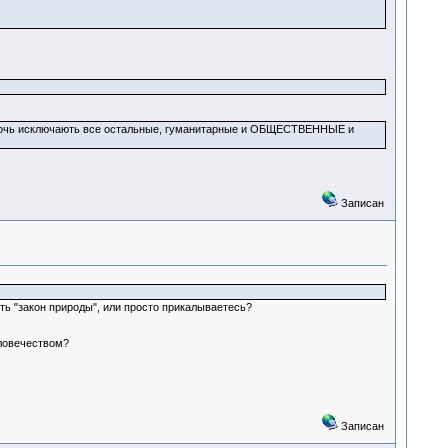
прочь исключають все остальные, гуманитарные и ОБЩЕСТВЕННЫЕ и
Записан
ть "закон природы", или просто прикалываетесь?
еловечеством?
Записан