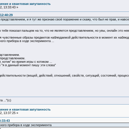
ение и квантовая запутанность
, 13:33:43 »
12:40:29
 представлением, и я тут же признаю своё поражение и скажу, что был не прав, и навсе
 тебе показал пальцем на то, что не является представлением, но увы, онлайн это нев
 чувственные образы предметов наблюдаемой действительности в момент их наблюден
го прибора в ходе эксперимента ...
едставлением.
 представлением.
 котик" во время игры с котиком ...
 "я в данный момент пишу эти слова"
йствительности (вещей, действий, отношений, свойств, ситуаций, состояний, процесс
 ..."(с)
ение и квантовая запутанность
, 13:37:25 »
3:33:43
ного прибора в ходе эксперимента