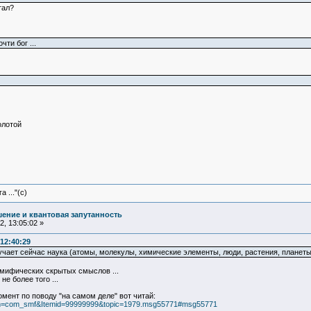
тал?
чти бог ...
олотой
 ..."(с)
ение и квантовая запутанность
, 13:05:02 »
12:40:29
учает сейчас наука (атомы, молекулы, химические элементы, люди, растения, планеты, 
мифических скрытых смыслов ...
не более того ...
мент по поводу "на самом деле" вот читай:
ption=com_smf&Itemid=99999999&topic=1979.msg55771#msg55771