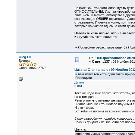
ЛЮБАЯ ФОРМА чего-либо, пусть даже т
ОТНОСИТЕЛЬНЫ. Изучая что-либо, каж
явлением, и может наблюдаться другим
возникающее ОБЩЕЕ отражение. Данное
отражением. И очень многие, почти в
Которые кричат об одном, а сами демо
Назовите хоть что-то, что не являе
Кикутиё
поможет, если что.
«
Последнее редактирование: 09 Нояб
Oleg.Ol
Re: Четырёхволновое смеш
Ветеран
«
Ответ #137 :
09 Ноября 2012
Сообщений: 2769
Цитата: Станислав от 09 Ноября 2012
и вам известен хоть один закон приро
Приведите
Да вот
и вот
Тока не надо мне парить что это так, не
не о том речь
Речь о том что именно так принято в 
Личное мнение Станислава научным соо
И это - факт.
Вот тебе на погоны из консенсуальной
Закон природы — порядок, которому 
Законы природы не зависят от правил
Цитата:
еще один умник заявляет вселенную 