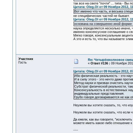
так все на свете "почти" ... типа - Вы по
Цитата: Oleg.Ol от 09 Ноября 2012, 11
Вот именно что часть, и весьма спец
не специфических частей не бывает.
Цитата: Oleg.Ol от 09 Ноября 2012, 11
основана на совершенно иной форме 
наука определяется несколько иначе, 
именно консенсусное соглашение о св
Мягко говоря, консенсуальным акцент
А это и есть то, что вы называете эли
Участник
Re: Четырёхволновое смеш
Гость
«
Ответ #136 :
09 Ноября 2012
Цитата: Oleg.Ol от 09 Ноября 2012, 0
Ибо физическая реальность - это нау
И в силу этого - это нечто даже п
Метод науки и призван очистить науч
Субстрат физической реальности, так
Консенсуальность в естественных н
индивидуальные представления.
Грубо говоря договариваются не как о
Неужели вы хотите сказать, то, что из
Неужели вы хотите сказать, что если 
Да ежели, как вы говорите, "исключи
можете иметь какое-либо отношение к жи
----