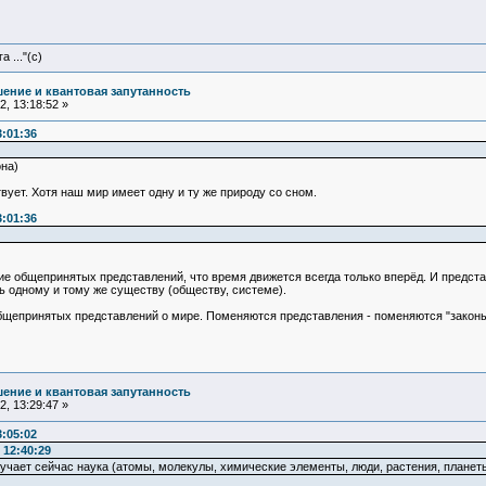
 ..."(с)
ение и квантовая запутанность
, 13:18:52 »
3:01:36
на)
твует. Хотя наш мир имеет одну и ту же природу со сном.
3:01:36
твие общепринятых представлений, что время движется всегда только вперёд. И предст
ь одному и тому же существу (обществу, системе).
общепринятых представлений о мире. Поменяются представления - поменяются "законы"
ение и квантовая запутанность
, 13:29:47 »
3:05:02
 12:40:29
зучает сейчас наука (атомы, молекулы, химические элементы, люди, растения, планеты, 