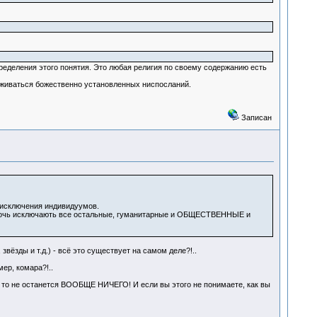
пределения этого понятия. Это любая религия по своему содержанию есть
ерживаться божественно установленных ниспосланий.
Записан
 исключения индивидуумов.
прочь исключають все остальные, гуманитарные и ОБЩЕСТВЕННЫЕ и
вёзды и т.д.) - всё это существует на самом деле?!..
ер, комара?!..
то не останется ВООБЩЕ НИЧЕГО! И если вы этого не понимаете, как вы