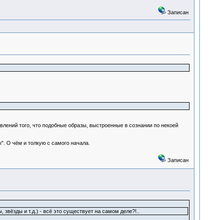
Записан
авлений того, что подобные образы, выстроенные в сознании по некоей
. О чём и толкую с самого начала.
Записан
звёзды и т.д.) - всё это существует на самом деле?!..