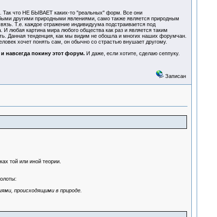
 Так что НЕ БЫВАЕТ каких-то "реальных" форм. Все они
быми другими природными явлениями, само также является природным
вязь. Т.е. каждое отражение индивидуума подстраивается под
 И любая картина мира любого общества как раз и является таким
ь. Данная тенденция, как мы видим не обошла и многих наших форумчан.
еловек хочет понять сам, он обычно со страстью внушает другому.
, и навсегда покину этот форум.
И даже, если хотите, сделаю сеппуку.
Записан
ах той или иной теории.
колоты:
иями, происходящими в природе.