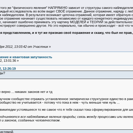
ого же "физического явления" НАПРЯМУЮ зависит от структуры самого наблюдателя.
дый исследователь во всём видит СВОЁ отражение. Данное отражение, наряду с лю
 наблюдателем. В результате возникает цепочка отражений, которая имеет обратную с
 отражение начинает существовать независимо от каждого конкретного индивидуума.
се, начинают ошибочно принимать эту картину МОДЕЛЕЙ и ТЕОРИЙ за действительност
нстрируют совершенно другое. Но это нормально, так обычно и происходит - всё что ч
тся представлением, и я тут же признаю своё поражение и скажу, что был не прав
ря 2012, 13:03:42 от Участник
»
ение и квантовая запутанность
, 13:01:36 »
, 12:26:19
ды?
 верно ... никаких законов нет и тд
научном сообществе отражать установленное эмпирически структурное единство в рамк
бщество не учитывается - потому что пока в нем - чуть меньше чем нуль ...
 википедии устоявшееcя то же самое что я тебе сказал тока сформулированное для ш
подчиняются все наблюдаемые явления природы; связь между процессами или явлен
 и законов, созданных человечеством.
системой.