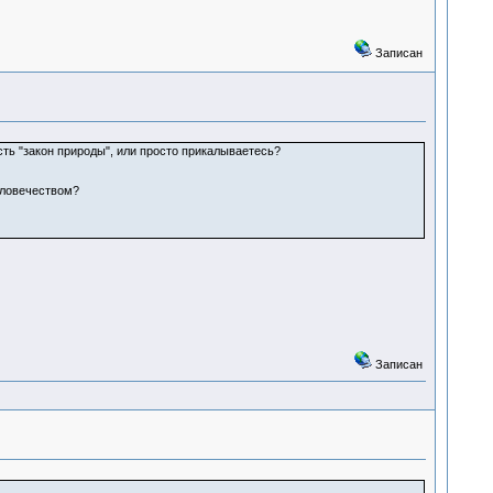
Записан
ть "закон природы", или просто прикалываетесь?
еловечеством?
Записан