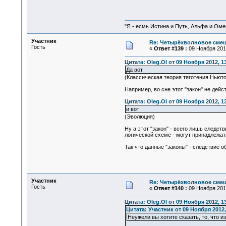
"Я - есмь Истина и Путь, Альфа и Омега
Участник
Re: Четырёхволновое смеш
Гость
«
Ответ #139 :
09 Ноября 2012
Цитата: Oleg.Ol от 09 Ноября 2012, 1
Да вот
(Классическая теория тяготения Ньюто
Например, во сне этот "закон" не дейс
Цитата: Oleg.Ol от 09 Ноября 2012, 1
и вот
(Эволюция)
Ну а этот "закон" - всего лишь следс
логической схеме - могут принадлежат
Так что данные "законы" - следствие 
Участник
Re: Четырёхволновое смеш
Гость
«
Ответ #140 :
09 Ноября 2012
Цитата: Oleg.Ol от 09 Ноября 2012, 1
Цитата: Участник от 09 Ноября 2012,
Неужели вы хотите сказать, то, что и