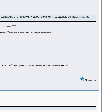
гда покину этот форум. И даже, если хотите, сделаю сеппуку. Кикутиё
озможно. ))))
ия. Эмоции в момент их переживания ...
ов и т. п.), которые этим именем могут именоваться.
Записан