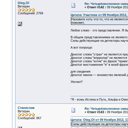
Oleg.Ol
Re: Четырёхволновое смеш
Ветеран
«
Ответ #142 :
09 Ноября 2012
Сообщений: 2769
Цитата: Участник от 09 Ноября 2012, 
Назовите хоть что-то, что не является
поможет,
Любое слово - это представление. Я бы
В общем представлениями не являются
Силы действующие на детекторы научно
А вот попроще:
Денотат слова "страх" не является пр
Денотат слова "впрролор" не является
Денотат слова "котик" во фразе "привет,
Денотат местоимения "я" в моей фразе
для сведения:
Денотат имени — множество явлений де
Уяснил?
"Я - есмь Истина и Путь, Альфа и Омега
Станислав
Re: Четырёхволновое смеш
Ветеран
«
Ответ #143 :
09 Ноября 2012
Сообщений: 867
Цитата: Oleg.Ol от 09 Ноября 2012, 1
Силы действующие на детекторы науч