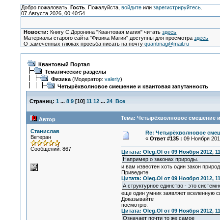
Добро пожаловать,
Гость
. Пожалуйста,
войдите
или
зарегистрируйтесь
.
07 Августа 2026, 00:40:54
Новости:
Книгу С.Доронина "Квантовая магия" читать
здесь
Материалы старого сайта "Физика Магии" доступны для просмотра
здесь
О замеченных глюках просьба писать на почту
quantmag@mail.ru
Квантовый Портал
Тематические разделы
Физика
(Модератор:
valeriy
)
Четырёхволновое смешение и квантовая запутанность
Страниц:
1
...
8
9
[
10
]
11
12
...
24
Все
Тема: Четырёхволновое смешение и 
Автор
Станислав
Re: Четырёхволновое смеш
Ветеран
«
Ответ #135 :
09 Ноября 2012
Сообщений: 867
Цитата: Oleg.Ol от 09 Ноября 2012, 11
Например о законах природы.
и вам известен хоть один закон приро
Приведите
Цитата: Oleg.Ol от 09 Ноября 2012, 11
А структурное единство - это системн
еще один умник заявляет вселенную с
Доказывайте
посмотрю.
Цитата: Oleg.Ol от 09 Ноября 2012, 11
Означает почти то же самое