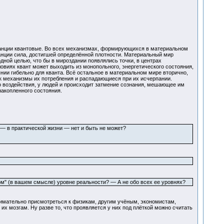
ианции квантовые. Во всех механизмах, формирующихся в материальном
нции сила, достигшей определённой плотности. Материальный мир
ной целью, что бы в мироздании появлялись точки, в центрах
овиях квант может выходить из монопольного, энергетического состояния,
ии гибельно для кванта. Всё остальное в материальном мире вторично,
к механизмы их потребления и распадающиеся при их исчерпании.
о воздействия, у людей и происходит затмение сознания, мешающее им
накопленного состояния.
— в практической жизни — нет и быть не может?
вом" (в вашем смысле) уровне реальности? — А не обо всех ее уровнях?
внимательно присмотреться к физикам, другим учёным, экономистам,
х мозгам. Ну разве то, что проявляется у них под плёткой можно считать