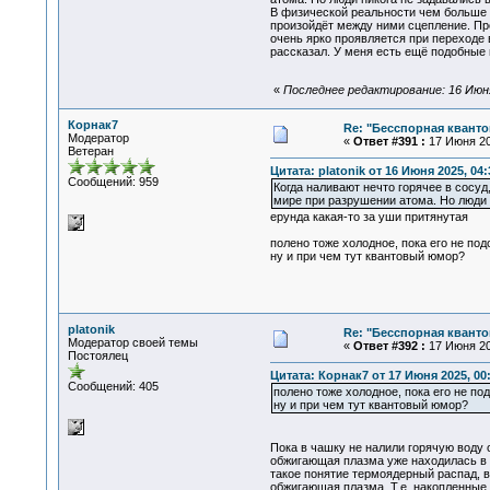
В физической реальности чем больше з
произойдёт между ними сцепление. Про
очень ярко проявляется при переходе в
рассказал. У меня есть ещё подобные 
«
Последнее редактирование: 16 Июня 
Корнак7
Re: "Бесспорная квант
Модератор
«
Ответ #391 :
17 Июня 20
Ветеран
Цитата: platonik от 16 Июня 2025, 04:
Сообщений: 959
Когда наливают нечто горячее в сосуд
мире при разрушении атома. Но люди 
ерунда какая-то за уши притянутая
полено тоже холодное, пока его не по
ну и при чем тут квантовый юмор?
platonik
Re: "Бесспорная квант
Модератор своей темы
«
Ответ #392 :
17 Июня 20
Постоялец
Цитата: Корнак7 от 17 Июня 2025, 00
Сообщений: 405
полено тоже холодное, пока его не п
ну и при чем тут квантовый юмор?
Пока в чашку не налили горячую воду 
обжигающая плазма уже находилась в 
такое понятие термоядерный распад, в
обжигающая плазма. Т.е. накопленные 