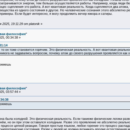
атрачивается энергии, тем больше осуществляется работы. Например, когда люди берут
цес сцепления-это работа. А вот квантовая реальность. Когда сцепляются два атома
ещества из одного состояния в другое. Но человеческие сознания этого абсолютно реа
примеры. Если будет интересно, я могу продолжить вечер юмора и сатиры.
2025, 19:11:29 от platonik
»
овая философия"
25, 00:34:38 »
31:14
, то он тоже становится горячим. Это физическая реальность. А вот квантовая реаль
никога не задавались вопросом, почему атом до своего разрушения проявляется как 
дожжешь
овая философия"
25, 03:57:44 »
:34:38
одожжешь
она была холодной. Это физическая реальность. Если такиеже физические логики разв
нём, но он при этом оставался холодным. Разве это проявление не абсолютно реально
 прцессе цепной реакции. Говоря простым языком, любое горение-это процесс распада
энергетические состояния. Разве у людей не должна возникать вполне естественная 