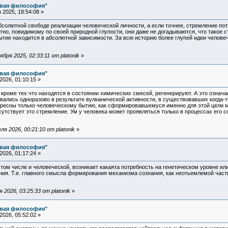
овая философия"
2025, 18:54:08 »
солютной свободе реализации человеческой личности, а если точнее, стремление пот
тно, повидимому по своей природной глупости, они даже не догадываются, что такое 
бытие находится в абсолютной зависимости. За всю историю более глупей идеи челов
ря 2025, 02:33:11 от platonik
»
овая философия"
026, 01:10:15 »
кроме тех что находятся в состоянии химических смесей, регенерируют. А это означ
овались одноразово в результате вулканической активности, в существовавших когда-
ресны только человеческому бытию, как сформировавшемуся именно для этой цели м
сутствует это стремление. Ум у человека может проявляться только в процессах его
я 2026, 00:21:10 от platonik
»
овая философия"
026, 01:17:24 »
 том числе и человеческой, возникает какаята потребность на генетическом уровне или
ия. Т.е. главного смысла формирования механизма сознания, как неотьемлемой части
2026, 03:25:33 от platonik
»
овая философия"
026, 05:52:02 »