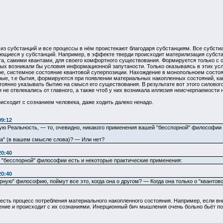
з субстанций и все процессы в нём проистекают благодаря субстанциям. Все субст
щиеся у субстанций. Например, в эффекте тверди происходит материлизация субста
, самими квантами, для своего комфортного существования. Формируется только с од
ых возникали бы условия информационной запутаности. Только оказываясь в этих усл
е, системное состояние квантовой суперпозиции. Нахождение в монопольноем состоян
ые, т.е бытия, формируются при появлении материальных накопленных состояний, ка
оянно указывать бытию на смысл его существования. В результате вот этого силовог
 не отвлекались от главного, а также чтоб у них возникала иллюзия неисчерпаемости 
оисходит с сознанием человека, даже ходить далеко ненадо.
09:12
ую Реальность, — то, очевидно, никакого применения вашей "бесспорной" философии 
а" (в вашем смысле слова)? — Или нет?
20:40
й "бесспорной" философии есть и некоторые практические применения:
20:40
рную" философию, поймут все это, когда она о другом? — Когда она только о "кванто
и есть процесс потребления материального накопленного состояния. Например, если 
ние и происходит с их сознаниями. Инерционный бич мышления очень больно бьёт по и