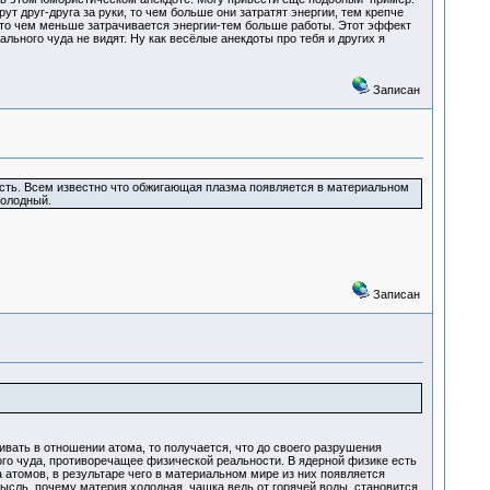
 друг-друга за руки, то чем больше они затратят энергии, тем крепче
, то чем меньше затрачивается энергии-тем больше работы. Этот эффект
льного чуда не видят. Ну как весёлые анекдоты про тебя и других я
Записан
ность. Всем известно что обжигающая плазма появляется в материальном
холодный.
Записан
ивать в отношении атома, то получается, что до своего разрушения
го чуда, противоречащее физической реальности. В ядерной физике есть
 атомов, в результаре чего в материальном мире из них появляется
мысль, почему материя холодная, чашка ведь от горячей воды становится