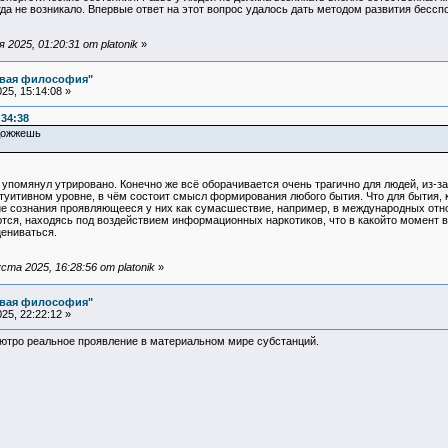
гда не возникало. Впервые ответ на этот вопрос удалось дать методом развития бессп
2025, 01:20:31 от platonik
»
овая философия"
25, 15:14:08 »
:34:38
одожжешь
упомянул утрировано. Конечно же всё оборачивается очень трагично для людей, из-з
нтуитивном уровне, в чём состоит смысл формирования любого бытия. Что для бытия, 
ие сознания проявляющееся у них как сумасшествие, например, в международных отно
ются, находясь под воздействием информационных наркотиков, что в какойто момент 
цениваться.
та 2025, 16:28:56 от platonik
»
овая философия"
25, 22:22:12 »
лютро реальное проявление в материальном мире субстанций.