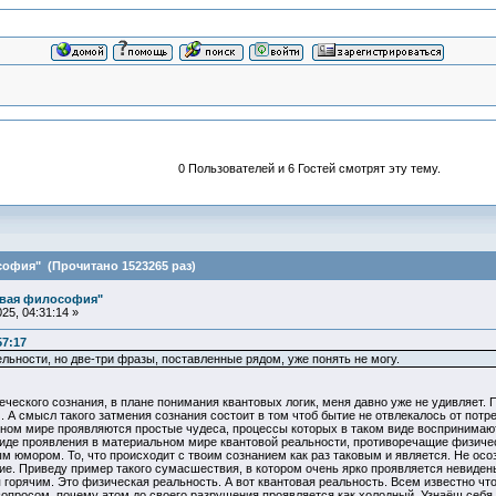
0 Пользователей и 6 Гостей смотрят эту тему.
офия" (Прочитано 1523265 раз)
овая философия"
25, 04:31:14 »
57:17
ьности, но две-три фразы, поставленные рядом, уже понять не могу.
ческого сознания, в плане понимания квантовых логик, меня давно уже не удивляет.
 А смысл такого затмения сознания состоит в том чтоб бытие не отвлекалось от потреб
ном мире проявляются простые чудеса, процессы которых в таком виде воспринимают
иде проявления в материальном мире квантовой реальности, противоречащие физическ
м юмором. То, что происходит с твоим сознанием как раз таковым и является. Не осо
е. Приведу пример такого сумасшествия, в котором очень ярко проявляется невидень
ся горячим. Это физическая реальность. А вот квантовая реальность. Всем известно 
 вопросом, почему атом до своего разрушения проявляется как холодный. Узнаёш себ