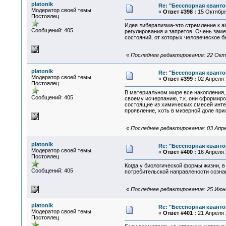
platonik
Re: "Бесспорная квант
Модератор своей темы
«
Ответ #398 :
15 Октября 
Постоялец
Идея либерализма-это стремление к аб
Сообщений: 405
регулирования и запретов. Очень заме
состояний, от которых человеческое 
«
Последнее редактирование: 22 Октяб
platonik
Re: "Бесспорная квант
Модератор своей темы
«
Ответ #399 :
02 Апреля 2
Постоялец
В материальном мире все накопления, 
Сообщений: 405
своему исчерпанию, т.к. они сформир
состоящие из химических смесей инте
проявление, хоть в мизерной доле при
«
Последнее редактирование: 03 Апрел
platonik
Re: "Бесспорная квант
Модератор своей темы
«
Ответ #400 :
16 Апреля 2
Постоялец
Когда у биологической формы жизни, в
Сообщений: 405
потребительской направлености сознан
«
Последнее редактирование: 25 Июня 
platonik
Re: "Бесспорная квант
Модератор своей темы
«
Ответ #401 :
21 Апреля 2
Постоялец