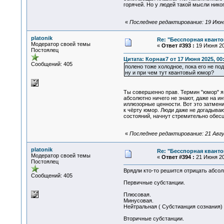
горячей. Но у людей такой мысли нико
«
Последнее редактирование: 19 Июня 
platonik
Re: "Бесспорная квант
Модератор своей темы
«
Ответ #393 :
19 Июня 20
Постоялец
Цитата: Корнак7 от 17 Июня 2025, 00
Сообщений: 405
полено тоже холодное, пока его не п
ну и при чем тут квантовый юмор?
Ты совершенно прав. Термин "юмор" я 
абсолютно ничего не знают, даже на и
иллюзорные ценности. Вот это затмен
к чёрту юмор. Люди даже не догадыва
состояний, начнут стремительно обес
«
Последнее редактирование: 21 Авгус
platonik
Re: "Бесспорная квант
Модератор своей темы
«
Ответ #394 :
21 Июня 20
Постоялец
Врядли кто-то решится отрицать абсо
Сообщений: 405
Первичные субстанции.
Плюсовая.
Минусовая.
Нейтральная ( Субстианция сознания)
Вторичные субстанции.