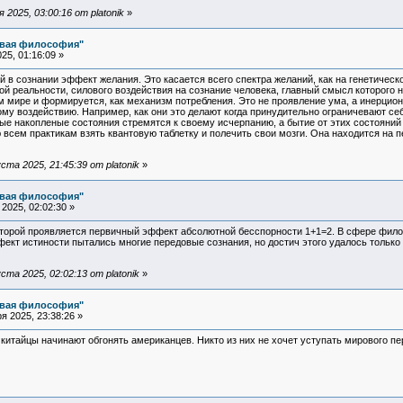
2025, 03:00:16 от platonik
»
овая философия"
25, 01:16:09 »
 сознании эффект желания. Это касается всего спектра желаний, как на генетическом
вой реальности, силового воздействия на сознание человека, главный смысл которого 
м мире и формируется, как механизм потребления. Это не проявление ума, а инерцио
му воздействию. Например, как они это делают когда принудительно ограничевают себ
ые накопленые состояния стремятся к своему исчерпанию, а бытие от этих состояний
сем практикам взять квантовую таблетку и полечить свои мозги. Она находится на п
та 2025, 21:45:39 от platonik
»
овая философия"
2025, 02:02:30 »
оторой проявляется первичный эффект абсолютной бесспорности 1+1=2. В сфере филос
ект истиности пытались многие передовые сознания, но достич этого удалось только
та 2025, 02:02:13 от platonik
»
овая философия"
 2025, 23:38:26 »
 китайцы начинают обгонять американцев. Никто из них не хочет уступать мирового пе