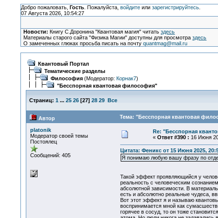
Добро пожаловать,
Гость
. Пожалуйста,
войдите
или
зарегистрируйтесь
.
07 Августа 2026, 10:54:27
Новости:
Книгу С.Доронина "Квантовая магия" читать
здесь
Материалы старого сайта "Физика Магии" доступны для просмотра
здесь
О замеченных глюках просьба писать на почту
quantmag@mail.ru
Квантовый Портал
Тематические разделы
Философия
(Модератор:
Корнак7
)
"Бесспорная квантовая философия"
Страниц:
1
...
25
26
[
27
]
28
29
Все
Тема: "Бесспорная квантовая филос
Автор
platonik
Re: "Бесспорная квант
Модератор своей темы
«
Ответ #390 :
16 Июня 20
Постоялец
Цитата: Феникс от 15 Июня 2025, 20:
Сообщений: 405
Я понимаю любую вашу фразу по отдел
Такой эффект проявляющийся у челове
реальность с человеческим сознанием.
абсолютной зависимости. В материаль
есть и абсолютно реальные чудеса, вв
Вот этот эффект я и называю квантовы
воспринимается мной как сумасшестви
горячее в сосуд, то он тоже становит
атома. Но люди никога не задавались