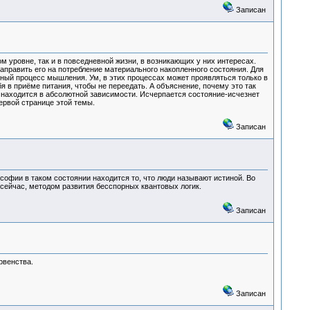
Записан
 уровне, так и в повседневной жизни, в возникающих у них интересах.
направить его на потребление материального накопленного состояния. Для
нный процесс мышления. Ум, в этих процессах может проявляться только в
я в приёме питания, чтобы не переедать. А объяснение, почему это так
 находится в абсолютной зависимости. Исчерпается состояние-исчезнет
ервой странице этой темы.
Записан
офии в таком состоянии находится то, что люди называют истиной. Во
 сейчас, методом развития бесспорных квантовых логик.
Записан
рвенства.
Записан