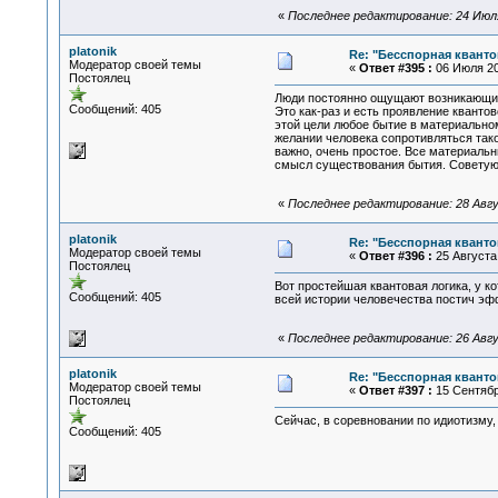
«
Последнее редактирование: 24 Июля 
platonik
Re: "Бесспорная квант
Модератор своей темы
«
Ответ #395 :
06 Июля 20
Постоялец
Люди постоянно ощущают возникающий в
Сообщений: 405
Это как-раз и есть проявление кванто
этой цели любое бытие в материально
желании человека сопротивляться тако
важно, очень простое. Все материальн
смысл существования бытия. Советую в
«
Последнее редактирование: 28 Авгус
platonik
Re: "Бесспорная квант
Модератор своей темы
«
Ответ #396 :
25 Августа 
Постоялец
Вот простейшая квантовая логика, у к
Сообщений: 405
всей истории человечества постич эфф
«
Последнее редактирование: 26 Авгус
platonik
Re: "Бесспорная квант
Модератор своей темы
«
Ответ #397 :
15 Сентября
Постоялец
Сейчас, в соревновании по идиотизму,
Сообщений: 405