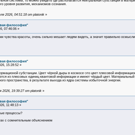
льной системы, то можно увидеть где располагается нейтральная субстанция в матер
го уровня развития, механизмов сознания.
я 2026, 04:51:18 от platonik
»
овая философия"
, 07:46:06 »
ии чувства красоты, очень сильно мешает людям видеть, а значит правильно осмысли
овая философия"
26, 15:28:52 »
ормационой субстанции. Цвет чёрной дыры в космосе-это цвет плюсовой информацио
тся из плюсовых единиц квантовой информации и имеют чёрдый цвет. Материальный 
ного пространства, в результате выхода из ядра системы избыточной энергии.
2026, 19:39:27 от platonik
»
овая философия"
6, 11:48:13 »
овые процессы?
нтах с сомнительным объяснением