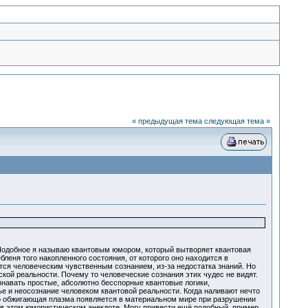
« предыдущая тема
следующая тема »
 Подобное я называю квантовым юмором, который вытворяет квантовая
леня того накопленного состояния, от которого оно находится в
ся человеческим чувственным сознанием, из-за недостатка знаний. Но
ой реальности. Почему то человеческие сознания этих чудес не видят.
знавать простые, абсолютно бесспорные квантовые логики,
е и неосознание человеком квантовой реальности. Когда наливают нечто
что обжигающая плазма появляется в материальном мире при разрушении
я в этом юмористическом анекдоте. Могу привести ещё подобный пример.