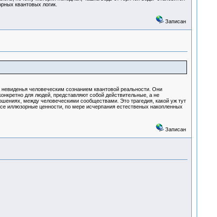
орных квантовых логик.
Записан
а невиденья человеческим сознанием квантовой реальности. Они
конкретно для людей, представляют собой действительные, а не
шениях, между человеческими сообществами. Это трагедия, какой уж тут
все иллюзорные ценности, по мере исчерпания естественых накопленных
Записан