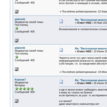
Если посмотреть на строение материа
Сообщений: 405
всех бытиях и лежащая в основе, любо
«
Последнее редактирование: 22 Апрел
platonik
Re: "Бесспорная квант
Модератор своей темы
«
Ответ #402 :
04 Мая 2026
Постоялец
Возникновение в человеческом сознан
Сообщений: 405
platonik
Re: "Бесспорная квант
Модератор своей темы
«
Ответ #403 :
19 Июня 20
Постоялец
Чернота ночи-это цвет минусовой инф
Сообщений: 405
информационой реальности, формирую
субстанции, т.е. за пределами абсолут
«
Последнее редактирование: 19 Июня 
Корнак7
Re: "Бесспорная квант
Модератор
«
Ответ #404 :
26 Июня 202
Ветеран
а где в жизни можно наблюдать квант
Сообщений: 959
я вижу их только на бумаге
если притянуть за уши - в экспериме
а в жизни?
даже квантового компьютера нет