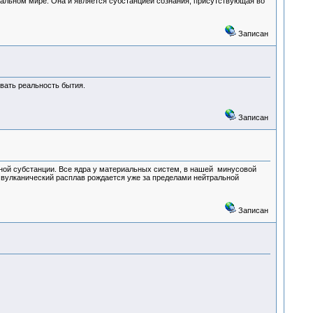
иальном мире. Она и является субстанцией сознания, присутствующая во
Записан
вать реальность бытия.
Записан
ной субстанции. Все ядра у материальных систем, в нашей минусовой
вулканический расплав рождается уже за пределами нейтральной
Записан