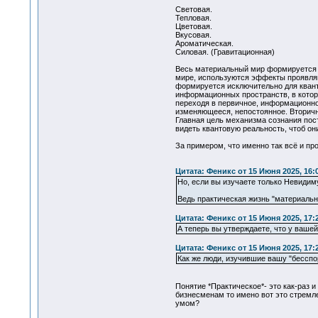
Световая.
Тепловая.
Цветовая.
Вкусовая.
Ароматическая.
Силовая. (Гравитационная)
Весь материальный мир формируется и
мире, используются эффекты проявляю
формируется исключительно для кванта
информационных пространств, в котор
переходя в первичное, информационно
изменяющееся, непостоянное. Вторичн
Главная цель механизма сознания пост
видеть квантовую реальность, чтоб они
За примером, что именно так всё и пр
Цитата: Феникс от 15 Июня 2025, 16:
Но, если вы изучаете только Невидим
Ведь практическая жизнь "материальн
Цитата: Феникс от 15 Июня 2025, 17:
А теперь вы утверждаете, что у ваше
Цитата: Феникс от 15 Июня 2025, 17:
Как же люди, изучившие вашу "бесспо
Понятие *Практическое*- это как-раз 
бизнесменам то имено вот это стремле
умом?