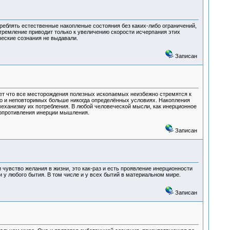
реблять естественные накопленые состояния без каких-либо ограничений,
стремление приводит только к увеличению скорости исчерпания этих
еческие сознания не выдавали.
Записан
ает что все месторождения полезных ископаемых неизбежно стремятся к
то и неповторимых больше никогда определённых условиях. Накопления
еханизму их потребления. В любой человеческой мысли, как инерционное
 сопротивления инерции мышления.
Записан
 чувство желания в жизни, это как-раз и есть проявление инерционности
 у любого бытия. В том числе и у всех бытий в материальном мире.
Записан