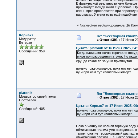
В физической реальности чем больше з
произойдёт между ними сцепление. Про
очень ярко проявляется при переходе в
рассказал. У меня есть ещё подобные 
«
Последнее редактирование: 16 Июня 
Корнак7
Re: "Бесспорная квант
Модератор
«
Ответ #391 :
17 Июня 20
Ветеран
Цитата: platonik от 16 Июня 2025, 04:
Сообщений: 959
Когда наливают нечто горячее в сосуд
мире при разрушении атома. Но люди 
ерунда какая-то за уши притянутая
полено тоже холодное, пока его не по
ну и при чем тут квантовый юмор?
platonik
Re: "Бесспорная квант
Модератор своей темы
«
Ответ #392 :
17 Июня 20
Постоялец
Цитата: Корнак7 от 17 Июня 2025, 00
Сообщений: 405
полено тоже холодное, пока его не п
ну и при чем тут квантовый юмор?
Пока в чашку не налили горячую воду 
обжигающая плазма уже находилась в 
такое понятие термоядерный распад, в
обжигающая плазма. Т.е. накопленные 