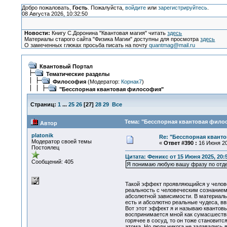
Добро пожаловать,
Гость
. Пожалуйста,
войдите
или
зарегистрируйтесь
.
08 Августа 2026, 10:32:50
Новости:
Книгу С.Доронина "Квантовая магия" читать
здесь
Материалы старого сайта "Физика Магии" доступны для просмотра
здесь
О замеченных глюках просьба писать на почту
quantmag@mail.ru
Квантовый Портал
Тематические разделы
Философия
(Модератор:
Корнак7
)
"Бесспорная квантовая философия"
Страниц:
1
...
25
26
[
27
]
28
29
Все
Тема: "Бесспорная квантовая филос
Автор
platonik
Re: "Бесспорная квант
Модератор своей темы
«
Ответ #390 :
16 Июня 20
Постоялец
Цитата: Феникс от 15 Июня 2025, 20:
Сообщений: 405
Я понимаю любую вашу фразу по отдел
Такой эффект проявляющийся у челове
реальность с человеческим сознанием.
абсолютной зависимости. В материаль
есть и абсолютно реальные чудеса, вв
Вот этот эффект я и называю квантовы
воспринимается мной как сумасшестви
горячее в сосуд, то он тоже становит
атома. Но люди никога не задавались