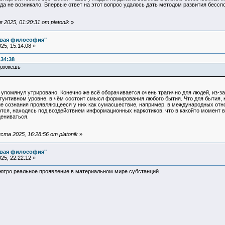
гда не возникало. Впервые ответ на этот вопрос удалось дать методом развития бессп
2025, 01:20:31 от platonik
»
овая философия"
25, 15:14:08 »
:34:38
одожжешь
упомянул утрировано. Конечно же всё оборачивается очень трагично для людей, из-з
нтуитивном уровне, в чём состоит смысл формирования любого бытия. Что для бытия, 
ие сознания проявляющееся у них как сумасшествие, например, в международных отно
ются, находясь под воздействием информационных наркотиков, что в какойто момент 
цениваться.
та 2025, 16:28:56 от platonik
»
овая философия"
25, 22:22:12 »
лютро реальное проявление в материальном мире субстанций.