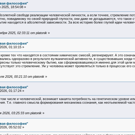
овая философия"
2025, 18:54:08 »
солютной свободе реализации человеческой личности, а если точнее, стремление пот
тно, повидимому по своей природной глупости, они даже не догадываются, что такое 
бытие находится в абсолютной зависимости. За всю историю более глупей идеи челов
ря 2025, 02:33:11 от platonik
»
овая философия"
026, 01:10:15 »
кроме тех что находятся в состоянии химических смесей, регенерируют. А это означ
овались одноразово в результате вулканической активности, в существовавших когда-
ресны только человеческому бытию, как сформировавшемуся именно для этой цели м
сутствует это стремление. Ум у человека может проявляться только в процессах его
я 2026, 00:21:10 от platonik
»
овая философия"
026, 01:17:24 »
 том числе и человеческой, возникает какаята потребность на генетическом уровне или
ия. Т.е. главного смысла формирования механизма сознания, как неотьемлемой части
2026, 03:25:33 от platonik
»
овая философия"
026, 05:52:02 »