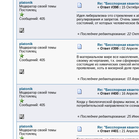
platonik
Re: "Бесспорная квант
Модератор своей темы
«
Ответ #398 :
15 Октября 
Постоялец
Идея либерализма-это стремление к аб
Сообщений: 405
регулирования и запретов. Очень заме
состояний, от которых человеческое 
«
Последнее редактирование: 22 Октяб
platonik
Re: "Бесспорная квант
Модератор своей темы
«
Ответ #399 :
02 Апреля 2
Постоялец
В материальном мире все накопления, 
Сообщений: 405
своему исчерпанию, т.к. они сформир
состоящие из химических смесей инте
проявление, хоть в мизерной доле при
«
Последнее редактирование: 03 Апрел
platonik
Re: "Бесспорная квант
Модератор своей темы
«
Ответ #400 :
16 Апреля 2
Постоялец
Когда у биологической формы жизни, в
Сообщений: 405
потребительской направлености сознан
«
Последнее редактирование: 25 Июня 
platonik
Re: "Бесспорная квант
Модератор своей темы
«
Ответ #401 :
21 Апреля 2
Постоялец