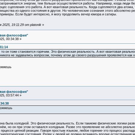
атрачивается энергии, тем больше осуществляется работы. Например, когда люди берут
цес сцепления-это работа. А вот квантовая реальность. Когда сцепляются два атома
ещества из одного состояния в другое. Но человеческие сознания этого абсолютно реа
примеры. Если будет интересно, я могу продолжить вечер юмора и сатиры.
2025, 19:11:29 от platonik
»
овая философия"
25, 00:34:38 »
31:14
, то он тоже становится горячим. Это физическая реальность. А вот квантовая реаль
никога не задавались вопросом, почему атом до своего разрушения проявляется как 
дожжешь
овая философия"
25, 03:57:44 »
:34:38
одожжешь
она была холодной. Это физическая реальность. Если такиеже физические логики разв
нём, но он при этом оставался холодным. Разве это проявление не абсолютно реально
 прцессе цепной реакции. Говоря простым языком, любое горение-это процесс распада
энергетические состояния. Разве у людей не должна возникать вполне естественная 