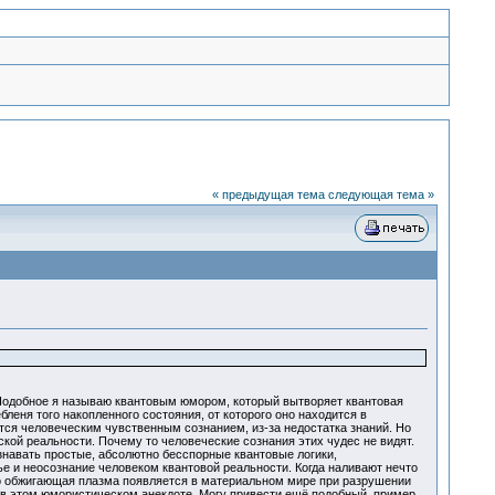
« предыдущая тема
следующая тема »
 Подобное я называю квантовым юмором, который вытворяет квантовая
леня того накопленного состояния, от которого оно находится в
ся человеческим чувственным сознанием, из-за недостатка знаний. Но
ой реальности. Почему то человеческие сознания этих чудес не видят.
знавать простые, абсолютно бесспорные квантовые логики,
е и неосознание человеком квантовой реальности. Когда наливают нечто
что обжигающая плазма появляется в материальном мире при разрушении
я в этом юмористическом анекдоте. Могу привести ещё подобный пример.