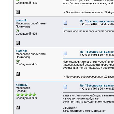
Если посмотреть на строение материа
Сообщений: 405
всех бытиях и лежащая в основе, любо
«
Последнее редактирование: 22 Апрел
platonik
Re: "Бесспорная квант
Модератор своей темы
«
Ответ #402 :
04 Мая 2026
Постоялец
Возникновение в человеческом сознан
Сообщений: 405
platonik
Re: "Бесспорная квант
Модератор своей темы
«
Ответ #403 :
19 Июня 20
Постоялец
Чернота ночи-это цвет минусовой инф
Сообщений: 405
информационой реальности, формирую
субстанции, т.е. за пределами абсолут
«
Последнее редактирование: 19 Июня 
Корнак7
Re: "Бесспорная квант
Модератор
«
Ответ #404 :
26 Июня 202
Ветеран
а где в жизни можно наблюдать квант
Сообщений: 959
я вижу их только на бумаге
если притянуть за уши - в экспериме
а в жизни?
даже квантового компьютера нет