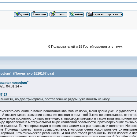
0 Пользователей и 19 Гостей смотрят эту тему.
офия" (Прочитано 1526167 раз)
овая философия"
25, 04:31:14 »
57:17
ьности, но две-три фразы, поставленные рядом, уже понять не могу.
ческого сознания, в плане понимания квантовых логик, меня давно уже не удивляет.
 А смысл такого затмения сознания состоит в том чтоб бытие не отвлекалось от потреб
ном мире проявляются простые чудеса, процессы которых в таком виде воспринимают
иде проявления в материальном мире квантовой реальности, противоречащие физическ
м юмором. То, что происходит с твоим сознанием как раз таковым и является. Не осо
е. Приведу пример такого сумасшествия, в котором очень ярко проявляется невидень
ся горячим. Это физическая реальность. А вот квантовая реальность. Всем известно 
 вопросом, почему атом до своего разрушения проявляется как холодный. Узнаёш себ