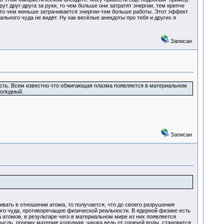
 друг-друга за руки, то чем больше они затратят энергии, тем крепче
, то чем меньше затрачивается энергии-тем больше работы. Этот эффект
льного чуда не видят. Ну как весёлые анекдоты про тебя и других я
Записан
ность. Всем известно что обжигающая плазма появляется в материальном
холодный.
Записан
ивать в отношении атома, то получается, что до своего разрушения
го чуда, противоречащее физической реальности. В ядерной физике есть
 атомов, в результаре чего в материальном мире из них появляется
мысль, почему материя холодная, чашка ведь от горячей воды становится