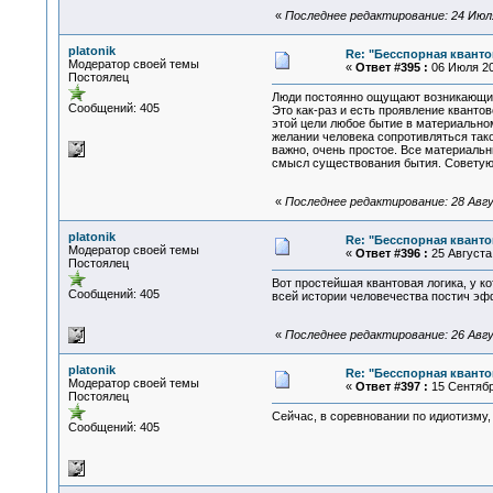
«
Последнее редактирование: 24 Июля 
platonik
Re: "Бесспорная квант
Модератор своей темы
«
Ответ #395 :
06 Июля 20
Постоялец
Люди постоянно ощущают возникающий в
Сообщений: 405
Это как-раз и есть проявление кванто
этой цели любое бытие в материально
желании человека сопротивляться тако
важно, очень простое. Все материальн
смысл существования бытия. Советую в
«
Последнее редактирование: 28 Авгус
platonik
Re: "Бесспорная квант
Модератор своей темы
«
Ответ #396 :
25 Августа 
Постоялец
Вот простейшая квантовая логика, у к
Сообщений: 405
всей истории человечества постич эфф
«
Последнее редактирование: 26 Авгус
platonik
Re: "Бесспорная квант
Модератор своей темы
«
Ответ #397 :
15 Сентября
Постоялец
Сейчас, в соревновании по идиотизму,
Сообщений: 405