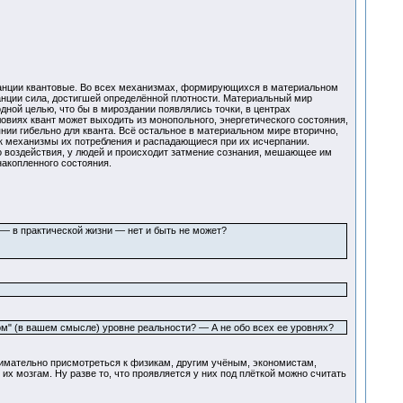
ианции квантовые. Во всех механизмах, формирующихся в материальном
нции сила, достигшей определённой плотности. Материальный мир
ной целью, что бы в мироздании появлялись точки, в центрах
овиях квант может выходить из монопольного, энергетического состояния,
ии гибельно для кванта. Всё остальное в материальном мире вторично,
к механизмы их потребления и распадающиеся при их исчерпании.
о воздействия, у людей и происходит затмение сознания, мешающее им
накопленного состояния.
— в практической жизни — нет и быть не может?
вом" (в вашем смысле) уровне реальности? — А не обо всех ее уровнях?
внимательно присмотреться к физикам, другим учёным, экономистам,
х мозгам. Ну разве то, что проявляется у них под плёткой можно считать