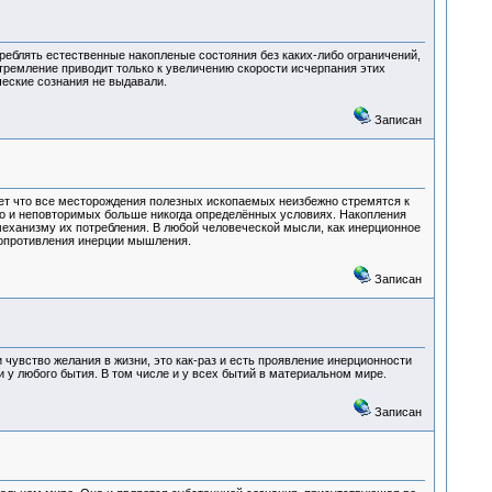
реблять естественные накопленые состояния без каких-либо ограничений,
стремление приводит только к увеличению скорости исчерпания этих
еческие сознания не выдавали.
Записан
ает что все месторождения полезных ископаемых неизбежно стремятся к
то и неповторимых больше никогда определённых условиях. Накопления
еханизму их потребления. В любой человеческой мысли, как инерционное
 сопротивления инерции мышления.
Записан
 чувство желания в жизни, это как-раз и есть проявление инерционности
 у любого бытия. В том числе и у всех бытий в материальном мире.
Записан