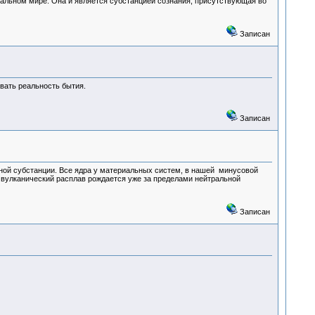
иальном мире. Она и является субстанцией сознания, присутствующая во
Записан
вать реальность бытия.
Записан
ной субстанции. Все ядра у материальных систем, в нашей минусовой
вулканический расплав рождается уже за пределами нейтральной
Записан