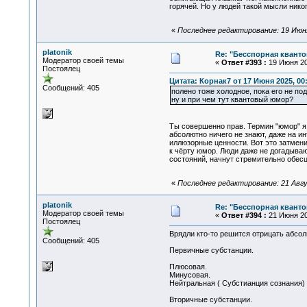
горячей. Но у людей такой мысли нико
«
Последнее редактирование: 19 Июня 
platonik
Re: "Бесспорная квант
Модератор своей темы
«
Ответ #393 :
19 Июня 20
Постоялец
Цитата: Корнак7 от 17 Июня 2025, 00
Сообщений: 405
полено тоже холодное, пока его не п
ну и при чем тут квантовый юмор?
Ты совершенно прав. Термин "юмор" я 
абсолютно ничего не знают, даже на и
иллюзорные ценности. Вот это затмен
к чёрту юмор. Люди даже не догадыва
состояний, начнут стремительно обес
«
Последнее редактирование: 21 Авгус
platonik
Re: "Бесспорная квант
Модератор своей темы
«
Ответ #394 :
21 Июня 20
Постоялец
Врядли кто-то решится отрицать абсо
Сообщений: 405
Первичные субстанции.
Плюсовая.
Минусовая.
Нейтральная ( Субстианция сознания)
Вторичные субстанции.