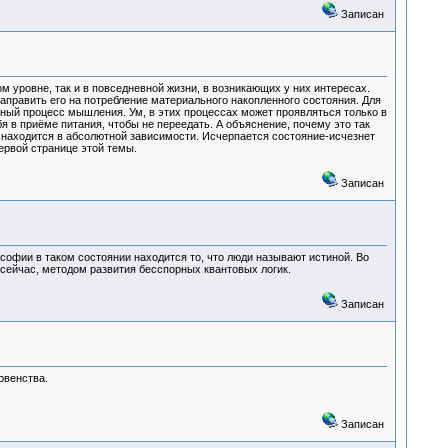
Записан
 уровне, так и в повседневной жизни, в возникающих у них интересах.
направить его на потребление материального накопленного состояния. Для
нный процесс мышления. Ум, в этих процессах может проявляться только в
я в приёме питания, чтобы не переедать. А объяснение, почему это так
 находится в абсолютной зависимости. Исчерпается состояние-исчезнет
ервой странице этой темы.
Записан
офии в таком состоянии находится то, что люди называют истиной. Во
 сейчас, методом развития бесспорных квантовых логик.
Записан
рвенства.
Записан