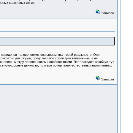
орных квантовых логик.
Записан
а невиденья человеческим сознанием квантовой реальности. Они
конкретно для людей, представляют собой действительные, а не
шениях, между человеческими сообществами. Это трагедия, какой уж тут
все иллюзорные ценности, по мере исчерпания естественых накопленных
Записан