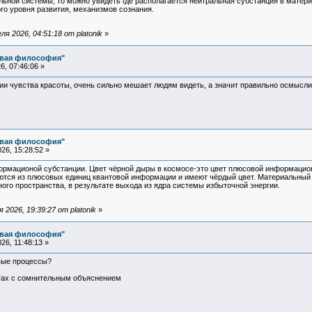
льной системы, то можно увидеть где располагается нейтральная субстанция в матер
го уровня развития, механизмов сознания.
я 2026, 04:51:18 от platonik
»
овая философия"
, 07:46:06 »
ии чувства красоты, очень сильно мешает людям видеть, а значит правильно осмысли
овая философия"
26, 15:28:52 »
ормационой субстанции. Цвет чёрной дыры в космосе-это цвет плюсовой информацио
тся из плюсовых единиц квантовой информации и имеют чёрдый цвет. Материальный 
ного пространства, в результате выхода из ядра системы избыточной энергии.
2026, 19:39:27 от platonik
»
овая философия"
6, 11:48:13 »
овые процессы?
нтах с сомнительным объяснением