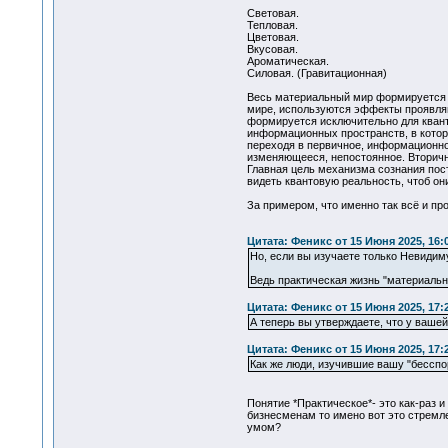
Световая.
Тепловая.
Цветовая.
Вкусовая.
Ароматическая.
Силовая. (Гравитационная)
Весь материальный мир формируется и
мире, используются эффекты проявляю
формируется исключительно для кванта
информационных пространств, в котор
переходя в первичное, информационно
изменяющееся, непостоянное. Вторичн
Главная цель механизма сознания пост
видеть квантовую реальность, чтоб они
За примером, что именно так всё и пр
Цитата: Феникс от 15 Июня 2025, 16:
Но, если вы изучаете только Невидим
Ведь практическая жизнь "материальн
Цитата: Феникс от 15 Июня 2025, 17:
А теперь вы утверждаете, что у ваше
Цитата: Феникс от 15 Июня 2025, 17:
Как же люди, изучившие вашу "бесспо
Понятие *Практическое*- это как-раз 
бизнесменам то имено вот это стремле
умом?