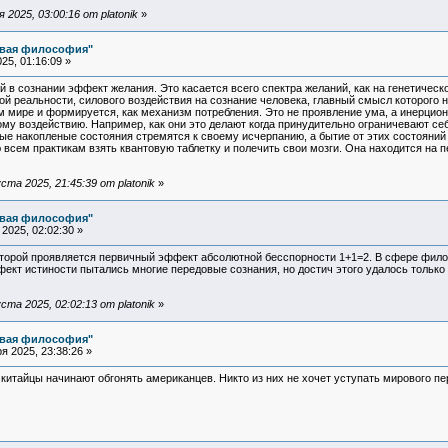
2025, 03:00:16 от platonik
»
овая философия"
25, 01:16:09 »
 сознании эффект желания. Это касается всего спектра желаний, как на генетическом
вой реальности, силового воздействия на сознание человека, главный смысл которого 
м мире и формируется, как механизм потребления. Это не проявление ума, а инерцио
му воздействию. Например, как они это делают когда принудительно ограничевают себ
ые накопленые состояния стремятся к своему исчерпанию, а бытие от этих состояний
сем практикам взять квантовую таблетку и полечить свои мозги. Она находится на п
та 2025, 21:45:39 от platonik
»
овая философия"
2025, 02:02:30 »
оторой проявляется первичный эффект абсолютной бесспорности 1+1=2. В сфере филос
ект истиности пытались многие передовые сознания, но достич этого удалось только
та 2025, 02:02:13 от platonik
»
овая философия"
 2025, 23:38:26 »
 китайцы начинают обгонять американцев. Никто из них не хочет уступать мирового пе