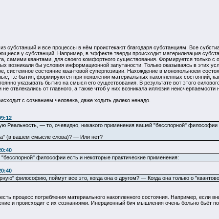
з субстанций и все процессы в нём проистекают благодаря субстанциям. Все субст
щиеся у субстанций. Например, в эффекте тверди происходит материлизация субста
, самими квантами, для своего комфортного существования. Формируется только с од
ых возникали бы условия информационной запутаности. Только оказываясь в этих усл
е, системное состояние квантовой суперпозиции. Нахождение в монопольноем состоян
ые, т.е бытия, формируются при появлении материальных накопленных состояний, ка
оянно указывать бытию на смысл его существования. В результате вот этого силовог
 не отвлекались от главного, а также чтоб у них возникала иллюзия неисчерпаемости 
оисходит с сознанием человека, даже ходить далеко ненадо.
09:12
ую Реальность, — то, очевидно, никакого применения вашей "бесспорной" философии 
а" (в вашем смысле слова)? — Или нет?
20:40
й "бесспорной" философии есть и некоторые практические применения:
20:40
рную" философию, поймут все это, когда она о другом? — Когда она только о "кванто
и есть процесс потребления материального накопленного состояния. Например, если 
ние и происходит с их сознаниями. Инерционный бич мышления очень больно бьёт по и