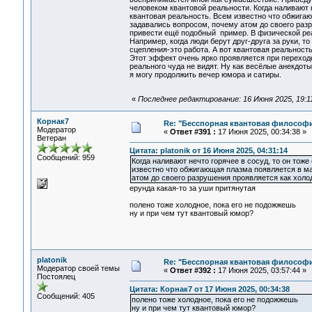
человеком квантовой реальности. Когда наливают н
квантовая реальность. Всем известно что обжига
задавались вопросом, почему атом до своего раз
привести ещё подобный пример. В физической ре
Например, когда люди берут друг-друга за руки, т
сцепления-это работа. А вот квантовая реальност
Этот эффект очень ярко проявляется при переходе
реального чуда не видят. Ну как весёлые анекдоты
я могу продолжить вечер юмора и сатиры.
«
Последнее редактирование: 16 Июня 2025, 19:11:
Корнак7
Re: "Бесспорная квантовая философ
Модератор
«
Ответ #391 :
17 Июня 2025, 00:34:38 »
Ветеран
Цитата: platonik от 16 Июня 2025, 04:31:14
Сообщений: 959
Когда наливают нечто горячее в сосуд, то он тож
известно что обжигающая плазма появляется в м
атом до своего разрушения проявляется как холо
ерунда какая-то за уши притянутая
полено тоже холодное, пока его не подожжешь
ну и при чем тут квантовый юмор?
platonik
Re: "Бесспорная квантовая философ
Модератор своей темы
«
Ответ #392 :
17 Июня 2025, 03:57:44 »
Постоялец
Цитата: Корнак7 от 17 Июня 2025, 00:34:38
Сообщений: 405
полено тоже холодное, пока его не подожжешь
ну и при чем тут квантовый юмор?