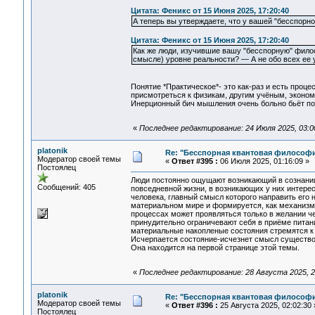
Цитата: Феникс от 15 Июня 2025, 17:20:40
А теперь вы утверждаете, что у вашей "бесспорн
Цитата: Феникс от 15 Июня 2025, 17:20:40
Как же люди, изучившие вашу "бесспорную" филосо
смысле) уровне реальности? — А не обо всех ее 
Понятие *Практическое*- это как-раз и есть проц
присмотреться к физикам, другим учёным, эконом
Инерционный бич мышления очень больно бьёт по и
«
Последнее редактирование: 24 Июля 2025, 03:00
platonik
Re: "Бесспорная квантовая философ
Модератор своей темы
«
Ответ #395 :
06 Июля 2025, 01:16:09 »
Постоялец
Люди постоянно ощущают возникающий в сознании э
Сообщений: 405
повседневной жизни, в возникающих у них интерес
человека, главный смысл которого направить его 
материальном мире и формируется, как механизм 
процессах может проявляться только в желании че
принудительно ограничевают себя в приёме питани
материальные накопленые состояния стремятся к 
Исчерпается состояние-исчезнет смысл существов
Она находится на первой странице этой темы.
«
Последнее редактирование: 28 Августа 2025, 21
platonik
Re: "Бесспорная квантовая философ
Модератор своей темы
«
Ответ #396 :
25 Августа 2025, 02:02:30 
Постоялец