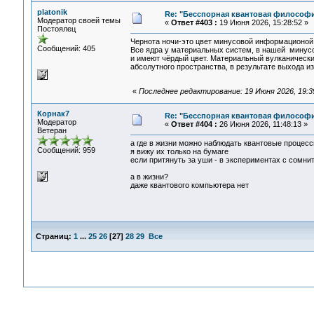
platonik
Re: "Бесспорная квантовая философ
Модератор своей темы
«
Ответ #403 :
19 Июня 2026, 15:28:52 »
Постоялец
Чернота ночи-это цвет минусовой информационой 
Сообщений: 405
Все ядра у материальных систем, в нашей минус
и имеют чёрдый цвет. Материальный вулканический
абсолутного пространства, в результате выхода и
«
Последнее редактирование: 19 Июня 2026, 19:39
Корнак7
Re: "Бесспорная квантовая философ
Модератор
«
Ответ #404 :
26 Июня 2026, 11:48:13 »
Ветеран
а где в жизни можно наблюдать квантовые процес
Сообщений: 959
я вижу их только на бумаге
если притянуть за уши - в экспериментах с сомн
а в жизни?
даже квантового компьютера нет
Страниц:
1
...
25
26
[
27
]
28
29
Все