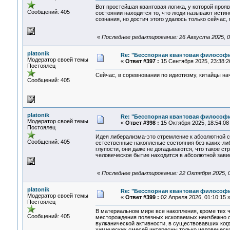
Вот простейшая квантовая логика, у которой про
Сообщений: 405
состоянии находится то, что люди называют исти
сознания, но достич этого удалось только сейчас
«
Последнее редактирование: 26 Августа 2025, 02
platonik
Re: "Бесспорная квантовая философ
Модератор своей темы
«
Ответ #397 :
15 Сентября 2025, 23:38:2
Постоялец
Сейчас, в соревновании по идиотизму, китайцы на
Сообщений: 405
platonik
Re: "Бесспорная квантовая философ
Модератор своей темы
«
Ответ #398 :
15 Октября 2025, 18:54:08
Постоялец
Идея либерализма-это стремление к абсолютной с
Сообщений: 405
естественные накопленые состояния без каких-либ
глупости, они даже не догадываются, что такое с
человеческое бытие находится в абсолютной зави
«
Последнее редактирование: 22 Октября 2025, 02
platonik
Re: "Бесспорная квантовая философ
Модератор своей темы
«
Ответ #399 :
02 Апреля 2026, 01:10:15 
Постоялец
В материальном мире все накопления, кроме тех ч
Сообщений: 405
месторождения полезных ископаемых неизбежно ст
вулканической активности, в существовавших ког
химических смесей интересны только человеческ