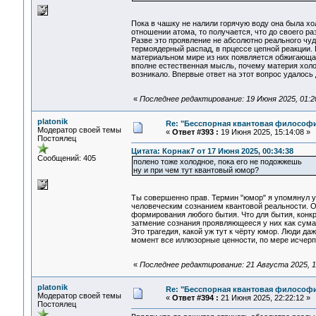
Пока в чашку не налили горячую воду она была хо
отношении атома, то получается, что до своего р
Разве это проявление не абсолютно реального чуд
термоядерный распад, в прцессе цепной реакции. 
материальном мире из них появляется обжигающая 
вполне естественная мысль, почему материя холод
возникало. Впервые ответ на этот вопрос удалось
«
Последнее редактирование: 19 Июня 2025, 01:20
platonik
Re: "Бесспорная квантовая философ
Модератор своей темы
«
Ответ #393 :
19 Июня 2025, 15:14:08 »
Постоялец
Цитата: Корнак7 от 17 Июня 2025, 00:34:38
Сообщений: 405
полено тоже холодное, пока его не подожжешь
ну и при чем тут квантовый юмор?
Ты совершенно прав. Термин "юмор" я упомянул ут
человеческим сознанием квантовой реальности. Он
формирования любого бытия. Что для бытия, конкр
затмение сознания проявляющееся у них как сум
Это трагедия, какой уж тут к чёрту юмор. Люди д
момент все иллюзорные ценности, по мере исчерп
«
Последнее редактирование: 21 Августа 2025, 16
platonik
Re: "Бесспорная квантовая философ
Модератор своей темы
«
Ответ #394 :
21 Июня 2025, 22:22:12 »
Постоялец