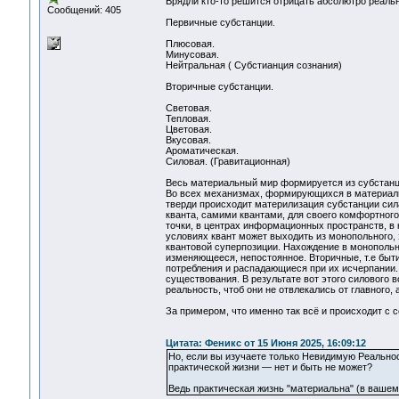
Врядли кто-то решится отрицать абсолютро реаль
Сообщений: 405
Первичные субстанции.
Плюсовая.
Минусовая.
Нейтральная ( Субстианция сознания)
Вторичные субстанции.
Световая.
Тепловая.
Цветовая.
Вкусовая.
Ароматическая.
Силовая. (Гравитационная)
Весь материальный мир формируется из субстанци
Во всех механизмах, формирующихся в материал
тверди происходит материлизация субстанции си
кванта, самими квантами, для своего комфортног
точки, в центрах информационных пространств, в
условиях квант может выходить из монопольного,
квантовой суперпозиции. Нахождение в монопольн
изменяющееся, непостоянное. Вторичные, т.е быт
потребления и распадающиеся при их исчерпании.
существования. В результате вот этого силового 
реальность, чтоб они не отвлекались от главного,
За примером, что именно так всё и происходит с 
Цитата: Феникс от 15 Июня 2025, 16:09:12
Но, если вы изучаете только Невидимую Реально
практической жизни — нет и быть не может?
Ведь практическая жизнь "материальна" (в ваше