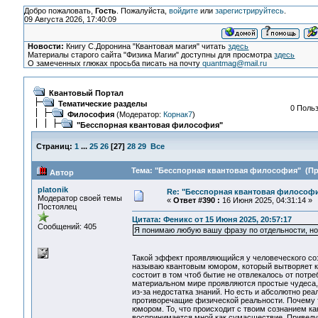
Добро пожаловать,
Гость
. Пожалуйста,
войдите
или
зарегистрируйтесь
.
09 Августа 2026, 17:40:09
Новости:
Книгу С.Доронина "Квантовая магия" читать
здесь
Материалы старого сайта "Физика Магии" доступны для просмотра
здесь
О замеченных глюках просьба писать на почту
quantmag@mail.ru
Квантовый Портал
Тематические разделы
0 Польз
Философия
(Модератор:
Корнак7
)
"Бесспорная квантовая философия"
Страниц:
1
...
25
26
[
27
]
28
29
Все
Тема: "Бесспорная квантовая философия" (Про
Автор
platonik
Re: "Бесспорная квантовая философ
Модератор своей темы
«
Ответ #390 :
16 Июня 2025, 04:31:14 »
Постоялец
Цитата: Феникс от 15 Июня 2025, 20:57:17
Сообщений: 405
Я понимаю любую вашу фразу по отдельности, но 
Такой эффект проявляющийся у человеческого созн
называю квантовым юмором, который вытворяет кв
состоит в том чтоб бытие не отвлекалось от потре
материальном мире проявляются простые чудеса,
из-за недостатка знаний. Но есть и абсолютно ре
противоречащие физической реальности. Почему т
юмором. То, что происходит с твоим сознанием ка
воспринимается мной как сумасшествие. Приведу 