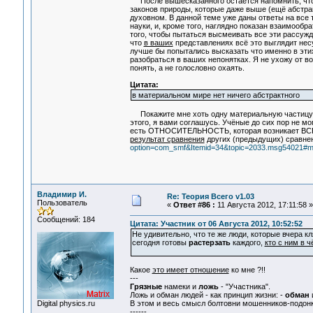
После вышесказанного остаётся напомнить, что 
законов природы, которые даже выше (ещё абстракт
духовном. В данной теме уже даны ответы на все 
науки, и, кроме того, наглядно показан взаимообр
того, чтобы пытаться высмеивать все эти рассуж
что
в ваших
представлениях всё это выглядит несу
лучше бы попытались высказать что именно в эт
разобраться в ваших непонятках. Я не ухожу от во
понять, а не голословно охаять.
Цитата:
в материальном мире нет ничего абстрактного
Покажите мне хоть одну материальную частицу (и
этого, я вами соглашусь. Учёные до сих пор не мог
есть ОТНОСИТЕЛЬНОСТЬ, которая возникает ВСЕГ
результат сравнения
других (предыдущих) сравнени
option=com_smf&Itemid=34&topic=2033.msg54021#
Владимир И.
Re: Теория Всего v1.03
Пользователь
«
Ответ #86 :
11 Августа 2012, 17:11:58 »
Сообщений: 184
Цитата: Участник от 06 Августа 2012, 10:52:52
Не удивительно, что те же люди, которые вчера 
сегодня готовы
растерзать
каждого,
кто с ним в 
Какое
это имеет отношение
ко мне ?!!
---
Грязные
намеки и
ложь
- "Участника".
Ложь и обман людей - как принцип жизни: -
обман
Digital physics.ru
В этом и весь смысл болтовни мошенников-подонко
------