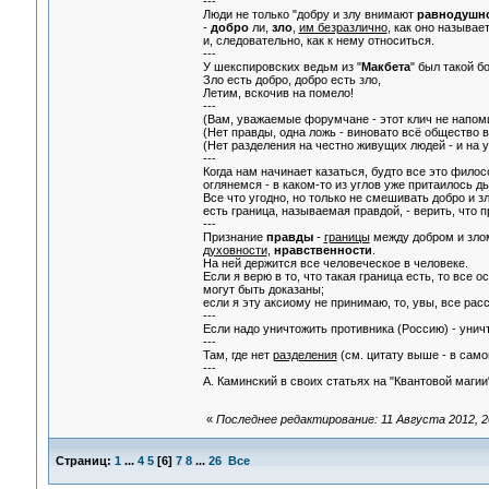
---
Люди не только "добру и злу внимают
равнодушн
-
добро
ли,
зло
,
им безразлично
, как оно называе
и, следовательно, как к нему относиться.
---
У шекспировских ведьм из "
Макбета
" был такой б
Зло есть добро, добро есть зло,
Летим, вскочив на помело!
---
(Вам, уважаемые форумчане - этот клич не напо
(Нет правды, одна ложь - виновато всё общество 
(Нет разделения на честно живущих людей - и на у
---
Когда нам начинает казаться, будто все это филосо
оглянемся - в каком-то из углов уже притаилось д
Все что угодно, но только не смешивать добро и зл
есть граница, называемая правдой, - верить, что п
---
Признание
правды
-
границы
между добром и злом
духовности
,
нравственности
.
На ней держится все человеческое в человеке.
Если я верю в то, что такая граница есть, то все
могут быть доказаны;
если я эту аксиому не принимаю, то, увы, все рас
---
Если надо уничтожить противника (Россию) - уничт
---
Там, где нет
разделения
(см. цитату выше - в самом
---
А. Каминский в своих статьях на "Квантовой магии
«
Последнее редактирование: 11 Августа 2012, 2
Страниц:
1
...
4
5
[
6
]
7
8
...
26
Все