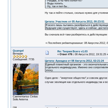
- Рыцарь, а ты чего хотел-то?
- Воды попить.
- Ну, так и пил бы...
Ну так и пейте столько, сколько нужно для утолен
Цитата: Участник от 05 Августа 2012, 00:23:51
Я всего лишь пытаюсь разобраться в действующем
будущее уже существует, здесь и сейчас, достаточ
Вы сначала всё-таки разберитесь в действующем 
«
Последнее редактирование: 08 Августа 2012, 0
Quangel
Re: Теория Всего v1.03
Ветеран
«
Ответ #76 :
08 Августа 2012, 19:31:25 
Сообщений: 7735
Цитата: Ариадна от 08 Августа 2012, 02:21:24
Единый планетный организм - это окончательная 
отдельного индивидуума. Именно оно сопротивля
эпоху.
Одно дело - "инертное общество",и совсем друго
случае эволюция как отдельного индивида,так и в
Сaementarius Civitas
Solis Aeterna