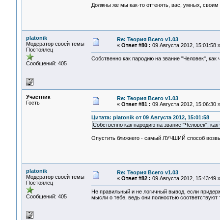
Должны же мы как-то оттенять, вас, умных, своим 
platonik
Re: Теория Всего v1.03
Модератор своей темы
«
Ответ #80 :
09 Августа 2012, 15:01:58 
Постоялец
Собственно как пародию на звание "Человек", как 
Сообщений: 405
Участник
Re: Теория Всего v1.03
Гость
«
Ответ #81 :
09 Августа 2012, 15:06:30 
Цитата: platonik от 09 Августа 2012, 15:01:58
Собственно как пародию на звание "Человек", как
Опустить ближнего - самый ЛУЧШИЙ способ возвы
platonik
Re: Теория Всего v1.03
Модератор своей темы
«
Ответ #82 :
09 Августа 2012, 15:43:49 
Постоялец
Не правильный и не логичный вывод, если придер
Сообщений: 405
мысли о тебе, ведь они полностью соответствуют т