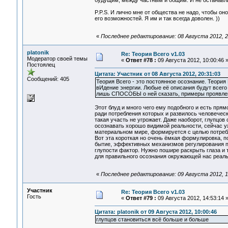
будущим, между частным и общим. И не останавли
P.P.S. И лично мне от общества не надо, чтобы он
его возможностей. Я им и так всегда доволен. ))
«
Последнее редактирование: 08 Августа 2012, 2
platonik
Re: Теория Всего v1.03
Модератор своей темы
«
Ответ #78 :
09 Августа 2012, 10:00:46 
Постоялец
Цитата: Участник от 08 Августа 2012, 20:31:03
Сообщений: 405
Теория Всего - это постоянное осознание. Теория 
вИдение энергии. Любые её описания будут всего л
лишь СПОСОБЫ о ней сказать, примеры проявлени
Этот блуд и много чего ему подобного и есть пря
ради потребления которых и развилось человечес
такая участь не угрожает. Даже наоборот, глупцов
осознавать хорошо видимой реальности, сейчас у
материальном мире, формируется с целью потребл
Вот эта короткая но очень ёмкая формулировка, п
бытие, эффективных механизмов регулирования п
глупости фактор. Нужно пошире раскрыть глаза и т
для правильного осознания окружающей нас реал
«
Последнее редактирование: 09 Августа 2012, 12
Участник
Re: Теория Всего v1.03
Гость
«
Ответ #79 :
09 Августа 2012, 14:53:14 
Цитата: platonik от 09 Августа 2012, 10:00:46
глупцов становиться всё больше и больше