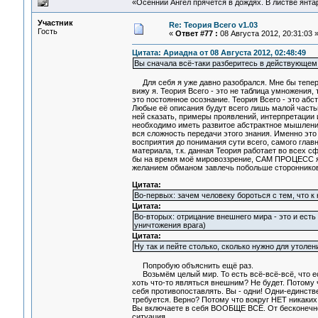
«Осенний Ангел прячется в дождях. В листве янтарн
Участник
Re: Теория Всего v1.03
Гость
«
Ответ #77 :
08 Августа 2012, 20:31:03 
Цитата: Ариадна от 08 Августа 2012, 02:48:49
Вы сначала всё-таки разберитесь в действующем 
Для себя я уже давно разобрался. Мне бы теперь 
вижу я. Теория Всего - это не таблица умножения, 
это постоянное осознание. Теория Всего - это абст
Любые её описания будут всего лишь малой частью
ней сказать, примеры проявлений, интерпретации 
необходимо иметь развитое абстрактное мышление
вся сложность передачи этого знания. Именно это
восприятия до понимания сути всего, самого главн
материала, т.к. данная Теория работает во всех с
бы на время моё мировоззрение, САМ ПРОЦЕСС явл
желанием обманом завлечь побольше сторонников 
Цитата:
Во-первых: зачем человеку бороться с тем, что к
Цитата:
Во-вторых: отрицание внешнего мира - это и ест
уничтожения врага)
Цитата:
Ну так и пейте столько, сколько нужно для утоле
Попробую объяснить ещё раз.
Возьмём целый мир. То есть всё-всё-всё, что ест
хоть что-то являться внешним? Не будет. Потому 
себя противопоставлять. Вы - одни! Одни-единств
требуется. Верно? Потому что вокруг НЕТ никаких 
Вы включаете в себя ВООБЩЕ ВСЁ. От бесконечнос
ситуация.