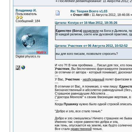
«
Последнее редактирование: 11 Августа 2012, 2
Владимир И.
Re: Теория Всего v1.03
Пользователь
«
Ответ #89 :
11 Августа 2012, 18:46:06 
Сообщений: 184
Цитата: Kostya от 16 Мая 2012, 18:35:26
Единство (Бога)
разделили
на Бога и Дьявола, п
В каждой религии, секте или духовной практике, г
Цитата: Участник от 06 Августа 2012, 10:52:52
вы для кого писали, позвольте спросить?
Digital physics.ru
И что ?!! В чем проблема ... Писал для тех, кто п
Участник
, Вы беспочвенно фантазируете (маниловщ
(в отличии от автора - который понимает, доскона
---
У Вас,
Участник
-
необузданный
полет фантазии в 
---
В отличии от Вас, я понимаю, о чем пишу:
Единств
Бескачественный и абсолютно равнодушный (без-д
Страшное равнодушие Абсолюта ...
("доктора Менгеле" к своим близнецам-жертвам, в
---
Когда
Пушкину
нужно было одной строкой описат
"Добро и зло, все стало тенью."
Добро и зло смешались! Ничего страшнее не бывает
Именно так: серое равенство добра и зла,
как тень, опускается на землю, как будто солнечн
Все стало
нравственной
тенью.