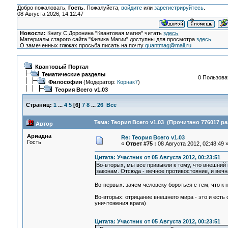
Добро пожаловать,
Гость
. Пожалуйста,
войдите
или
зарегистрируйтесь
.
08 Августа 2026, 14:12:47
Новости:
Книгу С.Доронина "Квантовая магия" читать
здесь
Материалы старого сайта "Физика Магии" доступны для просмотра
здесь
О замеченных глюках просьба писать на почту
quantmag@mail.ru
Квантовый Портал
Тематические разделы
0 Пользоват
Философия
(Модератор:
Корнак7
)
Теория Всего v1.03
Страниц:
1
...
4
5
[
6
]
7
8
...
26
Все
Тема: Теория Всего v1.03 (Прочитано 776017 ра
Автор
Ариадна
Re: Теория Всего v1.03
Гость
«
Ответ #75 :
08 Августа 2012, 02:48:49 
Цитата: Участник от 05 Августа 2012, 00:23:51
Во-вторых, мы все привыкли к тому, что внешний м
законам. Отсюда - вечное противостояние, и вечн
Во-первых: зачем человеку бороться с тем, что к 
Во-вторых: отрицание внешнего мира - это и ест
уничтожения врага)
Цитата: Участник от 05 Августа 2012, 00:23:51