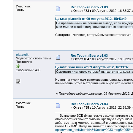
Участник
Re: Теория Всего v1.03
Гость
«
Ответ #83 :
09 Августа 2012, 16:33:37 
Цитата: platonik от 09 Августа 2012, 15:43:49
Не правильный и не логичный вывод, если придер
мои мысли о тебе, ведь они полностью соответств
Смотрите - человек, который пытается втолковать ч
platonik
Re: Теория Всего v1.03
Модератор своей темы
«
Ответ #84 :
09 Августа 2012, 19:57:28 
Постоялец
Цитата: Участник от 09 Августа 2012, 16:33:37
Сообщений: 405
Смотрите - человек, который пытается втолковать 
Ну вот ты уже и сам высмеиваешь свои же логики,
понимаещь, что в материальном мире нет ничего 
«
Последнее редактирование: 09 Августа 2012, 21
Участник
Re: Теория Всего v1.03
Гость
«
Ответ #85 :
10 Августа 2012, 22:28:39 
Буквально ВСЕ физические законы, которые уже
описывает исключительно конкретную ситуацию в у
действует для множества вещей в совершенно разн
более
ОБШИЙ
! Когда выявляется что-то общее у
option=com_smf&Itemid=34&topic=2033.msg54005#