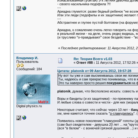
Изнасилованная (убитая) 3-х летняя девочка должн
- своего насильника-педофила ?!!
---
Ариадна глумится: разве бедный ребенок "не возлю
Или эти люди (педофилы и их защитники) желают по
---
Абстрактнее и глупее пустой болтовни (на форуме) 
Ариадна, к сожалению очень легко говорить на фо
в реальной жизни - на деле, очень редко видишь, 
(и трусливо "о-правдывают" свое бездействие - "в
«
Последнее редактирование: 11 Августа 2012, 2
Владимир И.
Re: Теория Всего v1.03
Пользователь
«
Ответ #88 :
11 Августа 2012, 17:52:26 
Сообщений: 184
Цитата: platonik от 09 Августа 2012, 19:57:28
Ну вот ты уже и сам высмеиваешь свои же логики
Ты, надеюсь и сам прекрастно понимаещь, что в 
Это ты наверно просто решил
покуражиться
на 
platonik
, думаю, что бесполезно искать: совесть и 
Воры и бандиты (и из защитники) - по-прежнему п
И любые слова о совести и чести - для них (морал
Digital physics.ru
Некоторые считают, что сейчас через 10 лет -
бан
хм, мне кажется точнее сказать "
о-гламурились
".
Появилось новое поколение "гламурной" гопоты (д
(сам был свидетелем - девушка 20 лет ... на "крут
(вся "в белом" - с вонючей грязной душонкой ...) 