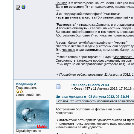
Защита
3-х летнего ребенка, от насильника (по мн
Да, я
не согласен
(!) - с педофилами, насильникам
---
И их людоедской философией Участника:
-
всегда
виновата
жертва (3-х летняя девочка) - а
---
"
Растерзать
" - страшилка Дьявола, и его адвокато
И попытка обмануть - свалить на честных людей -
Виновато:
всё общество
и в том числе маленькая 
Абстрактная болтовня Участника, не понимающего -
---
А воры, бандиты-убийцы-педофилы - "жертвы".
"Жертвы" честных людей, у которых они воруют д
Это
честные
люди
виноваты
, по мнению бандитов
---
Разве я говорил "растерзать" - надо: "
Изолировать
Специалисты (знающие профессионалы), говорят
Речь идет не об "исправлении" (которого нет) - а 
«
Последнее редактирование: 11 Августа 2012, 1
Владимир И.
Re: Теория Всего v1.03
Пользователь
«
Ответ #87 :
11 Августа 2012, 17:30:16 
Сообщений: 184
Цитата: Ариадна от 08 Августа 2012, 02:21:24
Вот-вот. От нетерпимости избавляются возлюблени
Абстрактная болтовня на форуме ни о чём ...
Конкретика:
В математике есть прием: "доказательство от прот
- принимает точку зрения, которую надо опровергн
и показываем её абсурдность:
Digital physics.ru