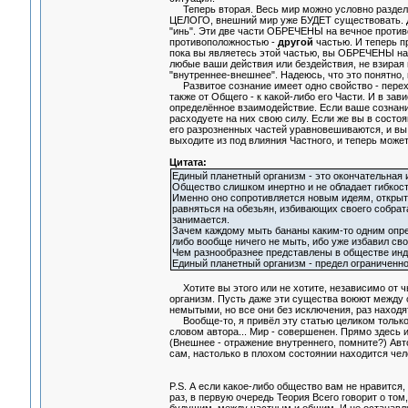
Теперь вторая. Весь мир можно условно разделить
ЦЕЛОГО, внешний мир уже БУДЕТ существовать. Для
"инь". Эти две части ОБРЕЧЕНЫ на вечное проти
противоположностью -
другой
частью. И теперь пр
пока вы являетесь этой частью, вы ОБРЕЧЕНЫ на п
любые ваши действия или бездействия, не взирая н
"внутреннее-внешнее". Надеюсь, что это понятно
Развитое сознание имеет одно свойство - перехо
также от Общего - к какой-либо его Части. И в за
определённое взаимодействие. Если ваше сознани
расходуете на них свою силу. Если же вы в состо
его разрозненных частей уравновешиваются, и вы
выходите из под влияния Частного, и теперь може
Цитата:
Единый планетный организм - это окончательная 
Общество слишком инертно и не обладает гибкос
Именно оно сопротивляется новым идеям, открыт
равняться на обезьян, избивающих своего собрат
занимается.
Зачем каждому мыть бананы каким-то одним опре
либо вообще ничего не мыть, ибо уже избавил сво
Чем разнообразнее представлены в обществе инди
Единый планетный организм - предел ограниченно
Хотите вы этого или не хотите, независимо от ч
организм. Пусть даже эти существа воюют между 
немытыми, но все они без исключения, раз находя
Вообще-то, я привёл эту статью целиком только п
словом автора... Мир - совершенен. Прямо здесь 
(Внешнее - отражение внутреннего, помните?) Авто
сам, настолько в плохом состоянии находится чел
P.S. А если какое-либо общество вам не нравится,
раз, в первую очередь Теория Всего говорит о то