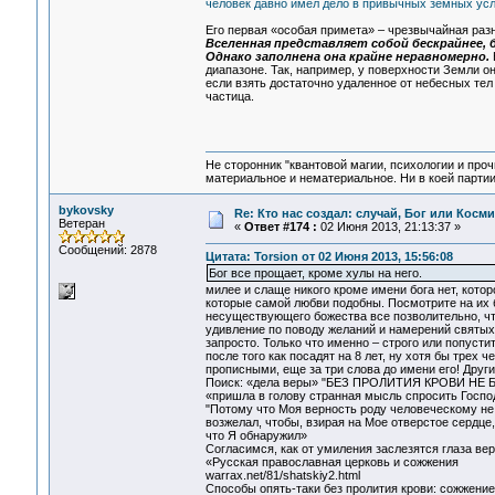
человек давно имел дело в привычных земных ус
Его первая «особая примета» – чрезвычайная раз
Вселенная представляет собой бескрайнее, 
Однако заполнена она крайне неравномерно.
диапазоне. Так, например, у поверхности Земли о
если взять достаточно удаленное от небесных тел
частица.
Не сторонник "квантовой магии, психологии и проч
материальное и нематериальное. Ни в коей партии
bykovsky
Re: Кто нас создал: случай, Бог или Косм
Ветеран
«
Ответ #174 :
02 Июня 2013, 21:13:37 »
Сообщений: 2878
Цитата: Torsion от 02 Июня 2013, 15:56:08
Бог все прощает, кроме хулы на него.
милее и слаще никого кроме имени бога нет, которо
которые самой любви подобны. Посмотрите на их б
несуществующего божества все позволительно, что
удивление по поводу желаний и намерений святых ст
запросто. Только что именно – строго или попусти
после того как посадят на 8 лет, ну хотя бы трех ч
прописными, еще за три слова до имени его! Други
Поиск: «дела веры» "БЕЗ ПРОЛИТИЯ КРОВИ Н
«пришла в голову странная мысль спросить Господ
"Потому что Моя верность роду человеческому не
возжелал, чтобы, взирая на Мое отверстое сердце,
что Я обнаружил»
Согласимся, как от умиления заслезятся глаза веря
«Русская православная церковь и сожжения
warrax.net/81/shatskiy2.html‎
Способы опять-таки без пролития крови: сожжение 