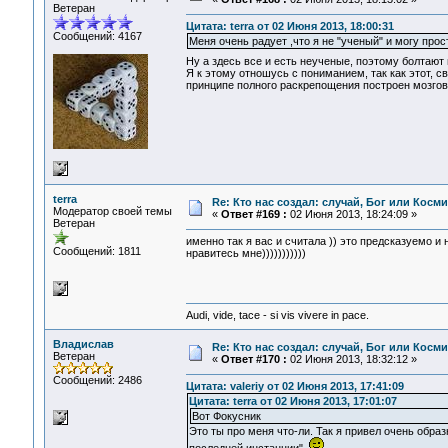
Ветеран
Цитата: terra от 02 Июня 2013, 18:00:31
Сообщений: 4167
Меня очень радует ,что я не "ученый" и могу прос
Ну а здесь все и есть неученые, поэтому болтают 
Я к этому отношусь с пониманием, так как этот, 
принципе полного раскрепощения построен мозгов
terra
Re: Кто нас создал: случай, Бог или Косм
Модератор своей темы
«
Ответ #169 :
02 Июня 2013, 18:24:09 »
Ветеран
именно так я вас и считала )) это предсказуемо и 
Сообщений: 1811
нравитесь мне)))))))))))
Audi, vide, tace - si vis vivere in pace.
Владислав
Re: Кто нас создал: случай, Бог или Косм
Ветеран
«
Ответ #170 :
02 Июня 2013, 18:32:12 »
Сообщений: 2486
Цитата: valeriy от 02 Июня 2013, 17:41:09
Цитата: terra от 02 Июня 2013, 17:01:07
Вот Фокусник
Это ты про меня что-ли. Так я привел очень обра