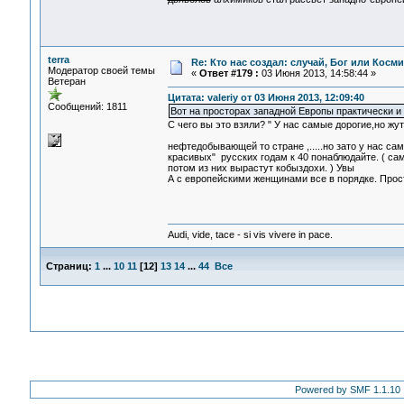
terra
Re: Кто нас создал: случай, Бог или Косм
Модератор своей темы
«
Ответ #179 :
03 Июня 2013, 14:58:44 »
Ветеран
Цитата: valeriy от 03 Июня 2013, 12:09:40
Сообщений: 1811
Вот на просторах западной Европы практически и
С чего вы это взяли? " У нас самые дорогие,но жут
нефтедобывающей то стране ,.....но зато у нас 
красивых" русских годам к 40 понаблюдайте. ( сам
потом из них вырастут кобыздохи. ) Увы
А с европейскими женщинами все в порядке. Прос
Audi, vide, tace - si vis vivere in pace.
Страниц:
1
...
10
11
[
12
]
13
14
...
44
Все
Powered by SMF 1.1.10