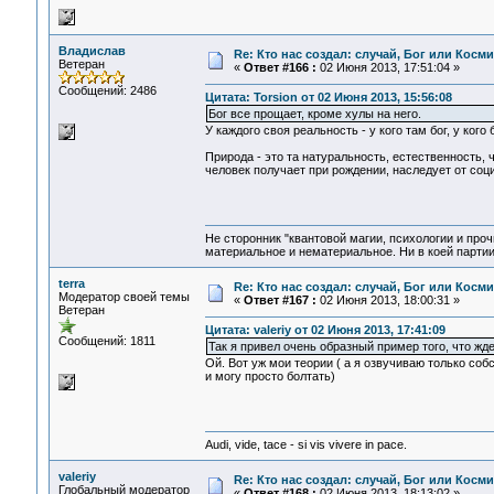
Владислав
Re: Кто нас создал: случай, Бог или Косм
Ветеран
«
Ответ #166 :
02 Июня 2013, 17:51:04 »
Сообщений: 2486
Цитата: Torsion от 02 Июня 2013, 15:56:08
Бог все прощает, кроме хулы на него.
У каждого своя реальность - у кого там бог, у кого
Природа - это та натуральность, естественность, 
человек получает при рождении, наследует от соци
Не сторонник "квантовой магии, психологии и проч
материальное и нематериальное. Ни в коей партии
terra
Re: Кто нас создал: случай, Бог или Косм
Модератор своей темы
«
Ответ #167 :
02 Июня 2013, 18:00:31 »
Ветеран
Цитата: valeriy от 02 Июня 2013, 17:41:09
Сообщений: 1811
Так я привел очень образный пример того, что жд
Ой. Вот уж мои теории ( а я озвучиваю только соб
и могу просто болтать)
Audi, vide, tace - si vis vivere in pace.
valeriy
Re: Кто нас создал: случай, Бог или Косм
Глобальный модератор
«
Ответ #168 :
02 Июня 2013, 18:13:02 »