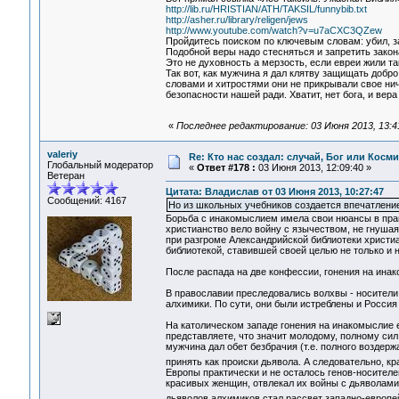
http://lib.ru/HRISTIAN/ATH/TAKSIL/funnybib.txt
http://asher.ru/library/religen/jews
http://www.youtube.com/watch?v=u7aCXC3QZew
Пройдитесь поиском по ключевым словам: убил, з
Подобной веры надо стесняться и запретить закон
Это не духовность а мерзость, если евреи жили та
Так вот, как мужчина я дал клятву защищать доб
словами и хитростями они не прикрывали свое ничт
безопасности нашей ради. Хватит, нет бога, и вер
«
Последнее редактирование: 03 Июня 2013, 13:4
valeriy
Re: Кто нас создал: случай, Бог или Косм
Глобальный модератор
«
Ответ #178 :
03 Июня 2013, 12:09:40 »
Ветеран
Цитата: Владислав от 03 Июня 2013, 10:27:47
Сообщений: 4167
Но из школьных учебников создается впечатление,
Борьба с инакомыслием имела свои нюансы в прав
христианство вело войну с язычеством, не гнушая
при разгроме Александрийской библиотеки христ
библиотекой, ставившей своей целью не только и 
После распада на две конфессии, гонения на ина
В православии преследовались волхвы - носители 
алхимики. По сути, они были истреблены и Россия
На католическом западе гонения на инакомыслие 
представляете, что значит молодому, полному сил
мужчина дал обет безбрачия (т.е. полного воздер
принять как происки дьявола. А следовательно, к
Европы практически и не осталось генов-носител
красивых женщин, отвлекал их войны с дьяволами
дьяволов
алхимиков стал рассвет западно-европей