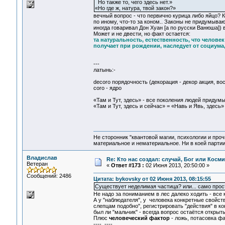
Но также то, чего здесь нет.»
«Но где ж, натура, твой закон?»
вечный вопрос - что первично курица либо яйцо? Ко
по иному, что-то за коном.. Законы не придумываю
иногда говаривал Дон Хуан [а по русски Ванюша])
Может и не двести, но факт остается:
та натуральность, естественность, что челове
получает при рождении, наследует от социума,
---
латынь:-
decoro порядочность (декорация - декор акция, в
coro - ядро
«Там и Тут, здесь» - все поколения людей придумы
«Там и Тут, здесь и сейчас» = «Навь и Явь, здесь
Не сторонник "квантовой магии, психологии и проч
материальное и нематериальное. Ни в коей партии
Владислав
Re: Кто нас создал: случай, Бог или Косм
Ветеран
«
Ответ #173 :
02 Июня 2013, 20:50:00 »
Сообщений: 2486
Цитата: bykovsky от 02 Июня 2013, 08:15:55
Существует неделимая частица? или... само про
Не надо за пониманием в лес далеко ходить - все
А у "наблюдателя", у человека конкретные свойс
слепцам подобно", регистрировать "действия" в к
был ли "мальчик" - всегда вопрос остаётся открыт
Плюс
человеческий фактор
- ложь, потасовка ф
---- ----