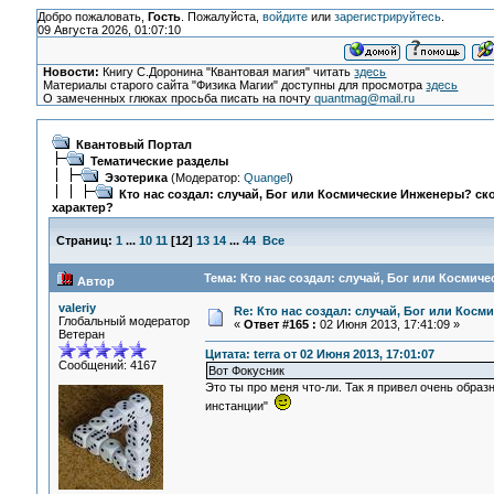
Добро пожаловать,
Гость
. Пожалуйста,
войдите
или
зарегистрируйтесь
.
09 Августа 2026, 01:07:10
Новости:
Книгу С.Доронина "Квантовая магия" читать
здесь
Материалы старого сайта "Физика Магии" доступны для просмотра
здесь
О замеченных глюках просьба писать на почту
quantmag@mail.ru
Квантовый Портал
Тематические разделы
Эзотерика
(Модератор:
Quangel
)
Кто нас создал: случай, Бог или Космические Инженеры? ско
характер?
Страниц:
1
...
10
11
[
12
]
13
14
...
44
Все
Тема: Кто нас создал: случай, Бог или Космич
Автор
valeriy
Re: Кто нас создал: случай, Бог или Косм
Глобальный модератор
«
Ответ #165 :
02 Июня 2013, 17:41:09 »
Ветеран
Цитата: terra от 02 Июня 2013, 17:01:07
Сообщений: 4167
Вот Фокусник
Это ты про меня что-ли. Так я привел очень обра
инстанции"