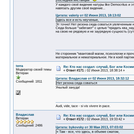
последней инстанции"
У каждого своё видение натуры like Democritus и 
навязать другим своё видение...
Цитата: valeriy от 02 Июня 2013, 18:13:02
здесь все и есть неученые,
Эт точно! Нет резона сюда соваться увлеченным н
Сюда больше "забегают" с целью "придать ква_на
на свою не рядовую и не заурядную сущность (сут
Не сторонник "квантовой магии, психологии и проч
материальное и нематериальное. Ни в коей партии
terra
Re: Кто нас создал: случай, Бог или Косм
Модератор своей темы
«
Ответ #171 :
02 Июня 2013, 18:38:14 »
Ветеран
Цитата: Владислав от 02 Июня 2013, 18:32:12
Сообщений: 1811
Нет резона сюда соваться
Унылый зануда!
Audi, vide, tace - si vis vivere in pace.
Владислав
Re: Кто нас создал: случай, Бог или Косм
Ветеран
«
Ответ #172 :
02 Июня 2013, 19:33:42 »
Сообщений: 2486
Цитата: bykovsky от 30 Мая 2013, 07:03:02
« Там - все, что здесь, в объеме сжатом,