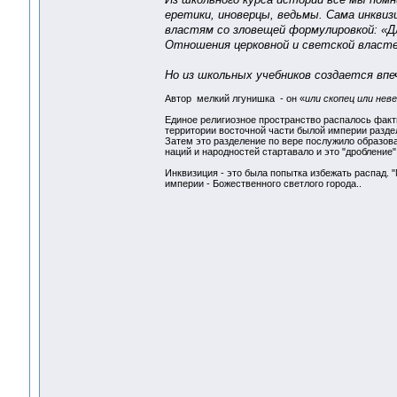
еретики, иноверцы, ведьмы. Сама инквизи
властям со зловещей формулировкой: «Для
Отношения церковной и светской власте
Но из школьных учебников создается впе
Автор мелкий лгунишка - он «
или скопец или нев
Единое религиозное пространство распалось фактич
территории восточной части былой империи разделе
Затем это разделение по вере послужило образо
наций и народностей стартавало и это "дробление"
Инквизиция - это была попытка избежать распад. 
империи - Божественного светлого города..