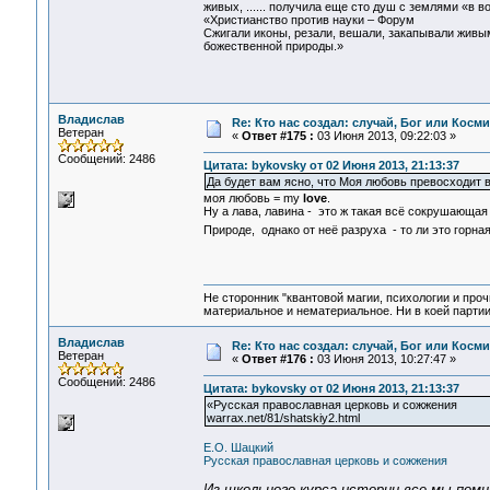
живых, ...... получила еще сто душ с землями «в в
«Христианство против науки – Форум
Сжигали иконы, резали, вешали, закапывали живыми
божественной природы.»
Владислав
Re: Кто нас создал: случай, Бог или Косм
Ветеран
«
Ответ #175 :
03 Июня 2013, 09:22:03 »
Сообщений: 2486
Цитата: bykovsky от 02 Июня 2013, 21:13:37
Да будет вам ясно, что Моя любовь превосходит в
моя любовь = my
love
.
Ну а лава, лавина - это ж такая всё сокрушающая 
Природе, однако от неё разруха - то ли это горная
Не сторонник "квантовой магии, психологии и проч
материальное и нематериальное. Ни в коей партии
Владислав
Re: Кто нас создал: случай, Бог или Косм
Ветеран
«
Ответ #176 :
03 Июня 2013, 10:27:47 »
Сообщений: 2486
Цитата: bykovsky от 02 Июня 2013, 21:13:37
«Русская православная церковь и сожжения
warrax.net/81/shatskiy2.html‎
Е.О. Шацкий
Русская православная церковь и сожжения
Из школьного курса истории все мы помни