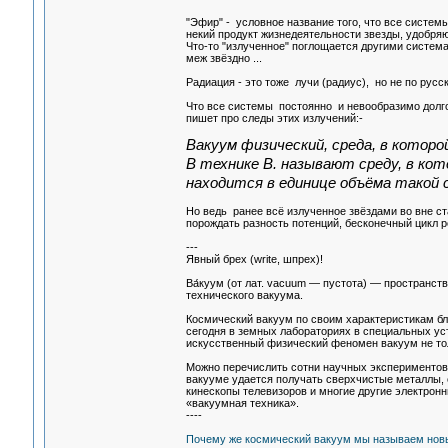
"Эфир" - условное название того, что все системы
некий продукт жизнедеятельности звезды, удобря
Что-то "излученное" поглощается другими система
меж звёздно ...
Радиация - это тоже лучи (радиус), но не по русск
Что все системы постоянно и невообразимо долго 
пишет про следы этих излучений:-
Вакуум физический, среда, в котор
В технике В. называют среду, в ко
находится в единице объёма такой с
Но ведь ранее всё излученное звёздами во вне с
порождать разность потенций, бесконечный цикл р
---
Явный брех (write, шпрех)!
Ва́куум (от лат. vacuum — пустота) — пространст
технического вакуума.
Космический вакуум по своим характеристикам бл
сегодня в земных лабораториях в специальных уст
искусственный физический феномен вакуум не тол
Можно перечислить сотни научных экспериментов,
вакууме удается получать сверхчистые металлы, 
кинескопы телевизоров и многие другие электронн
«вакуумная техника».
----
Почему же космический вакуум мы называем новы