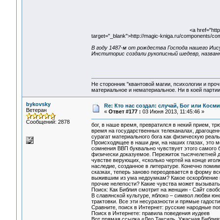
<a href="htt
target="_blank">http://magic-kniga.ru/components/co
В году 1487-м от рождества Господа нашего Иис
Инститорис создали рукописный шедевр, названн
Не сторонник "квантовой магии, психологии и проч
материальное и нематериальное. Ни в коей партии
bykovsky
Re: Кто нас создал: случай, Бог или Косм
Ветеран
«
Ответ #177 :
03 Июня 2013, 11:45:46 »
Сообщений: 2878
бог, в наше время, превратился в некий прием, трю
время на государственных телеканалах, драгоценн
сурагат материального бога как физическую реаль
Происходящее в наши дни, на наших глазах, это м
сомнения ВВП буквально чувствует этого самого бо
физически доказуемое. Пережиток тысячелетней д
чувстве верующих, «сколько чертей на конце игол
наследие, созданное в литературе. Конечно помим
сказках, теперь заново переодевается в форму в
выжившим из ума недоумкам? Какое оскорбление ко
прочие нелепости? Какие чувства может вызывать
Поиск: Как Библия смотрит на женщин - Сайт своб
В славянской культуре, яблоко – символ любви юн
трактовки. Все эти несуразности и прямые гадост
Сравните, поиск в Интернет: русские народные пог
Поиск в Интернете: правила поведения иудеев
Вот прямая ссылка «Лео Таксиль. Ужасная Библия