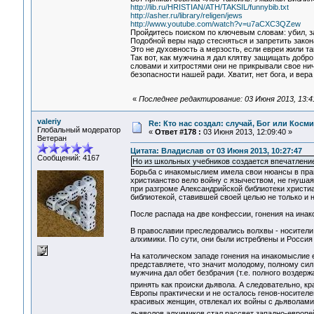
http://lib.ru/HRISTIAN/ATH/TAKSIL/funnybib.txt
http://asher.ru/library/religen/jews
http://www.youtube.com/watch?v=u7aCXC3QZew
Пройдитесь поиском по ключевым словам: убил, з
Подобной веры надо стесняться и запретить закон
Это не духовность а мерзость, если евреи жили та
Так вот, как мужчина я дал клятву защищать доб
словами и хитростями они не прикрывали свое ничт
безопасности нашей ради. Хватит, нет бога, и вер
«
Последнее редактирование: 03 Июня 2013, 13:4
valeriy
Re: Кто нас создал: случай, Бог или Косм
Глобальный модератор
«
Ответ #178 :
03 Июня 2013, 12:09:40 »
Ветеран
Цитата: Владислав от 03 Июня 2013, 10:27:47
Сообщений: 4167
Но из школьных учебников создается впечатление,
Борьба с инакомыслием имела свои нюансы в прав
христианство вело войну с язычеством, не гнушая
при разгроме Александрийской библиотеки христ
библиотекой, ставившей своей целью не только и 
После распада на две конфессии, гонения на ина
В православии преследовались волхвы - носители 
алхимики. По сути, они были истреблены и Россия
На католическом западе гонения на инакомыслие 
представляете, что значит молодому, полному сил
мужчина дал обет безбрачия (т.е. полного воздер
принять как происки дьявола. А следовательно, к
Европы практически и не осталось генов-носител
красивых женщин, отвлекал их войны с дьяволами
дьяволов
алхимиков стал рассвет западно-европей