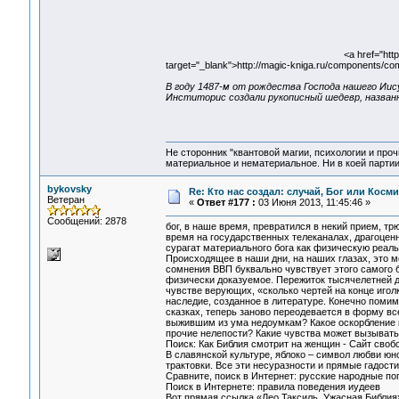
<a href="htt
target="_blank">http://magic-kniga.ru/components/co
В году 1487-м от рождества Господа нашего Иис
Инститорис создали рукописный шедевр, названн
Не сторонник "квантовой магии, психологии и проч
материальное и нематериальное. Ни в коей партии
bykovsky
Re: Кто нас создал: случай, Бог или Косм
Ветеран
«
Ответ #177 :
03 Июня 2013, 11:45:46 »
Сообщений: 2878
бог, в наше время, превратился в некий прием, трю
время на государственных телеканалах, драгоценн
сурагат материального бога как физическую реаль
Происходящее в наши дни, на наших глазах, это м
сомнения ВВП буквально чувствует этого самого бо
физически доказуемое. Пережиток тысячелетней д
чувстве верующих, «сколько чертей на конце игол
наследие, созданное в литературе. Конечно помим
сказках, теперь заново переодевается в форму в
выжившим из ума недоумкам? Какое оскорбление ко
прочие нелепости? Какие чувства может вызывать
Поиск: Как Библия смотрит на женщин - Сайт своб
В славянской культуре, яблоко – символ любви юн
трактовки. Все эти несуразности и прямые гадост
Сравните, поиск в Интернет: русские народные пог
Поиск в Интернете: правила поведения иудеев
Вот прямая ссылка «Лео Таксиль. Ужасная Библия