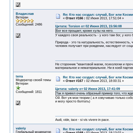
Владислав
Re: Кто нас создал: случай, Бог или Косм
Ветеран
«
Ответ #166 :
02 Июня 2013, 17:51:04 »
Сообщений: 2486
Цитата: Torsion от 02 Июня 2013, 15:56:08
Бог все прощает, кроме хулы на него.
У каждого своя реальность - у кого там бог, у кого
Природа - это та натуральность, естественность, 
человек получает при рождении, наследует от соци
Не сторонник "квантовой магии, психологии и проч
материальное и нематериальное. Ни в коей партии
terra
Re: Кто нас создал: случай, Бог или Косм
Модератор своей темы
«
Ответ #167 :
02 Июня 2013, 18:00:31 »
Ветеран
Цитата: valeriy от 02 Июня 2013, 17:41:09
Сообщений: 1811
Так я привел очень образный пример того, что жд
Ой. Вот уж мои теории ( а я озвучиваю только соб
и могу просто болтать)
Audi, vide, tace - si vis vivere in pace.
valeriy
Re: Кто нас создал: случай, Бог или Косм
Глобальный модератор
«
Ответ #168 :
02 Июня 2013, 18:13:02 »