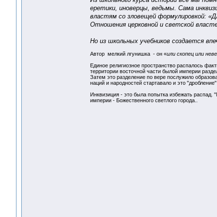
еретики, иноверцы, ведьмы. Сама инквизи
властям со зловещей формулировкой: «Для
Отношения церковной и светской власте
Но из школьных учебников создается впе
Автор мелкий лгунишка - он «
или скопец или нев
Единое религиозное пространство распалось фактич
территории восточной части былой империи разделе
Затем это разделение по вере послужило образо
наций и народностей стартавало и это "дробление"
Инквизиция - это была попытка избежать распад. 
империи - Божественного светлого города..