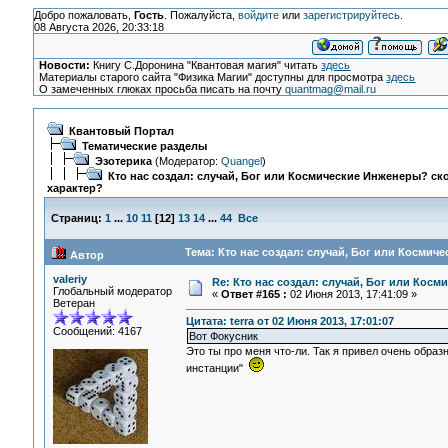
Добро пожаловать,
Гость
. Пожалуйста,
войдите
или
зарегистрируйтесь
.
08 Августа 2026, 20:33:18
Новости:
Книгу С.Доронина "Квантовая магия" читать
здесь
Материалы старого сайта "Физика Магии" доступны для просмотра
здесь
О замеченных глюках просьба писать на почту
quantmag@mail.ru
Квантовый Портал
Тематические разделы
Эзотерика
(Модератор:
Quangel
)
Кто нас создал: случай, Бог или Космические Инженеры? ско
характер?
Страниц:
1
...
10
11
[
12
]
13
14
...
44
Все
Тема: Кто нас создал: случай, Бог или Космич
Автор
valeriy
Re: Кто нас создал: случай, Бог или Косм
Глобальный модератор
«
Ответ #165 :
02 Июня 2013, 17:41:09 »
Ветеран
Цитата: terra от 02 Июня 2013, 17:01:07
Сообщений: 4167
Вот Фокусник
Это ты про меня что-ли. Так я привел очень обра
инстанции"