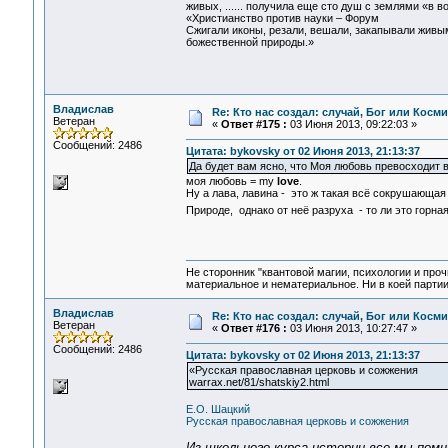
живых, ...... получила еще сто душ с землями «в в
«Христианство против науки – Форум
Сжигали иконы, резали, вешали, закапывали живыми
божественной природы.»
Владислав
Re: Кто нас создал: случай, Бог или Косм
Ветеран
«
Ответ #175 :
03 Июня 2013, 09:22:03 »
Сообщений: 2486
Цитата: bykovsky от 02 Июня 2013, 21:13:37
Да будет вам ясно, что Моя любовь превосходит в
моя любовь = my
love
.
Ну а лава, лавина - это ж такая всё сокрушающая 
Природе, однако от неё разруха - то ли это горная
Не сторонник "квантовой магии, психологии и проч
материальное и нематериальное. Ни в коей партии
Владислав
Re: Кто нас создал: случай, Бог или Косм
Ветеран
«
Ответ #176 :
03 Июня 2013, 10:27:47 »
Сообщений: 2486
Цитата: bykovsky от 02 Июня 2013, 21:13:37
«Русская православная церковь и сожжения
warrax.net/81/shatskiy2.html‎
Е.О. Шацкий
Русская православная церковь и сожжения
Из школьного курса истории все мы помни