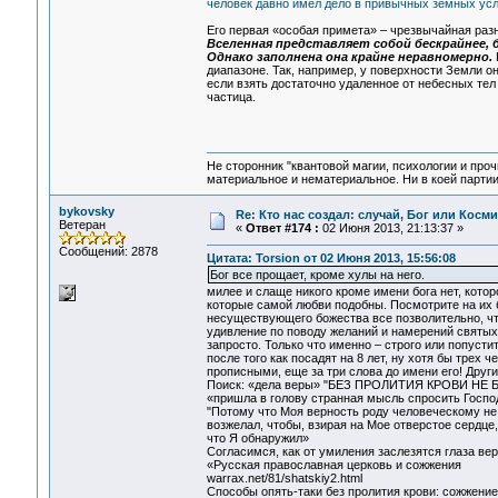
человек давно имел дело в привычных земных ус
Его первая «особая примета» – чрезвычайная раз
Вселенная представляет собой бескрайнее, 
Однако заполнена она крайне неравномерно.
диапазоне. Так, например, у поверхности Земли о
если взять достаточно удаленное от небесных тел
частица.
Не сторонник "квантовой магии, психологии и проч
материальное и нематериальное. Ни в коей партии
bykovsky
Re: Кто нас создал: случай, Бог или Косм
Ветеран
«
Ответ #174 :
02 Июня 2013, 21:13:37 »
Сообщений: 2878
Цитата: Torsion от 02 Июня 2013, 15:56:08
Бог все прощает, кроме хулы на него.
милее и слаще никого кроме имени бога нет, которо
которые самой любви подобны. Посмотрите на их б
несуществующего божества все позволительно, что
удивление по поводу желаний и намерений святых ст
запросто. Только что именно – строго или попусти
после того как посадят на 8 лет, ну хотя бы трех ч
прописными, еще за три слова до имени его! Други
Поиск: «дела веры» "БЕЗ ПРОЛИТИЯ КРОВИ Н
«пришла в голову странная мысль спросить Господ
"Потому что Моя верность роду человеческому не
возжелал, чтобы, взирая на Мое отверстое сердце,
что Я обнаружил»
Согласимся, как от умиления заслезятся глаза веря
«Русская православная церковь и сожжения
warrax.net/81/shatskiy2.html‎
Способы опять-таки без пролития крови: сожжение 