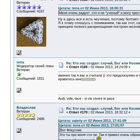
Ветеран
Цитата: terra от 02 Июня 2013, 18:00:31
Сообщений: 4167
Меня очень радует ,что я не "ученый" и могу прос
Ну а здесь все и есть неученые, поэтому болтают 
Я к этому отношусь с пониманием, так как этот, 
принципе полного раскрепощения построен мозгов
terra
Re: Кто нас создал: случай, Бог или Косм
Модератор своей темы
«
Ответ #169 :
02 Июня 2013, 18:24:09 »
Ветеран
именно так я вас и считала )) это предсказуемо и 
Сообщений: 1811
нравитесь мне)))))))))))
Audi, vide, tace - si vis vivere in pace.
Владислав
Re: Кто нас создал: случай, Бог или Косм
Ветеран
«
Ответ #170 :
02 Июня 2013, 18:32:12 »
Сообщений: 2486
Цитата: valeriy от 02 Июня 2013, 17:41:09
Цитата: terra от 02 Июня 2013, 17:01:07
Вот Фокусник
Это ты про меня что-ли. Так я привел очень обра