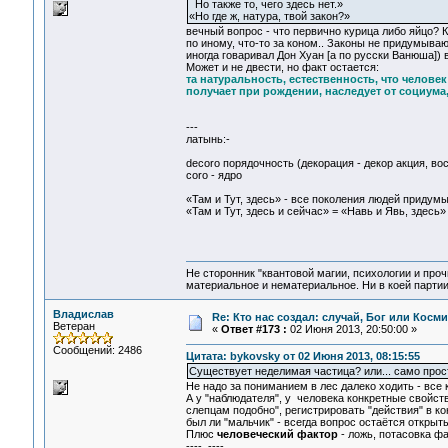
Но также то, чего здесь нет.»
«Но где ж, натура, твой закон?»
вечный вопрос - что первично курица либо яйцо? Ко
по иному, что-то за коном.. Законы не придумываю
иногда говаривал Дон Хуан [а по русски Ванюша])
Может и не двести, но факт остается:
та натуральность, естественность, что челове
получает при рождении, наследует от социума,
---
латынь:-
decoro порядочность (декорация - декор акция, в
coro - ядро
«Там и Тут, здесь» - все поколения людей придумы
«Там и Тут, здесь и сейчас» = «Навь и Явь, здесь
Не сторонник "квантовой магии, психологии и проч
материальное и нематериальное. Ни в коей партии
Владислав
Re: Кто нас создал: случай, Бог или Косм
Ветеран
«
Ответ #173 :
02 Июня 2013, 20:50:00 »
Сообщений: 2486
Цитата: bykovsky от 02 Июня 2013, 08:15:55
Существует неделимая частица? или... само про
Не надо за пониманием в лес далеко ходить - все
А у "наблюдателя", у человека конкретные свойс
слепцам подобно", регистрировать "действия" в к
был ли "мальчик" - всегда вопрос остаётся открыт
Плюс
человеческий фактор
- ложь, потасовка ф
---- ----