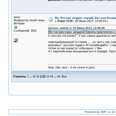
terra
Re: Кто нас создал: случай, Бог или Косм
Модератор своей темы
«
Ответ #179 :
03 Июня 2013, 14:58:44 »
Ветеран
Цитата: valeriy от 03 Июня 2013, 12:09:40
Сообщений: 1811
Вот на просторах западной Европы практически и
С чего вы это взяли? " У нас самые дорогие,но жут
нефтедобывающей то стране ,.....но зато у нас 
красивых" русских годам к 40 понаблюдайте. ( сам
потом из них вырастут кобыздохи. ) Увы
А с европейскими женщинами все в порядке. Прос
Audi, vide, tace - si vis vivere in pace.
Страниц:
1
...
10
11
[
12
]
13
14
...
44
Все
Powered by SMF 1.1.10