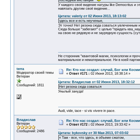
последней инстанции"
У каждого своё видение натуры like Democritus и 
навязать другим своё видение...
Цитата: valeriy от 02 Июня 2013, 18:13:02
здесь все и есть неученые,
Эт точно! Нет резона сюда соваться увлеченным н
Сюда больше "забегают" с целью "придать ква_на
на свою не рядовую и не заурядную сущность (сут
Не сторонник "квантовой магии, психологии и проч
материальное и нематериальное. Ни в коей партии
terra
Re: Кто нас создал: случай, Бог или Косм
Модератор своей темы
«
Ответ #171 :
02 Июня 2013, 18:38:14 »
Ветеран
Цитата: Владислав от 02 Июня 2013, 18:32:12
Сообщений: 1811
Нет резона сюда соваться
Унылый зануда!
Audi, vide, tace - si vis vivere in pace.
Владислав
Re: Кто нас создал: случай, Бог или Косм
Ветеран
«
Ответ #172 :
02 Июня 2013, 19:33:42 »
Сообщений: 2486
Цитата: bykovsky от 30 Мая 2013, 07:03:02
« Там - все, что здесь, в объеме сжатом,