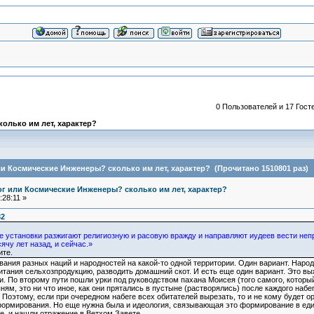
0 Пользователей и 17 Госте
колько им лет, характер?
или Космические Инженеры? сколько им лет, характер? (Прочитано 1510801 раз)
Бог или Космические Инженеры? сколько им лет, характер?
28:11 »
32
е установки разжигают религиозную и расовую вражду и направляют иудеев вести не
чу лет назад, и сейчас.»
ите.
ания разных наций и народностей на какой-то одной территории. Один вариант. Наро
тания сельхозпродукцию, разводить домашний скот. И есть еще один вариант. Это выж
. По второму пути пошли урки под руководством пахана Моисея (того самого, который 
ням, это ни что иное, как они прятались в пустыне (растворялись) после каждого набег
 Поэтому, если при очередном набеге всех обитателей вырезать, то и не кому будет о
ормирования. Но еще нужна была и идеология, связывающая это формирование в едино
е, и нашли отражение в Ветхом Завете.