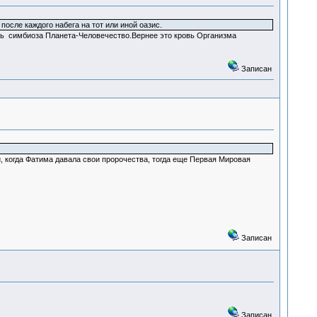
 после каждого набега на тот или иной оазис.
овь симбиоза Планета-Человечество.Вернее это кровь Организма
Записан
, когда Фатима давала свои пророчества, тогда еще Первая Мировая
.
Записан
Записан