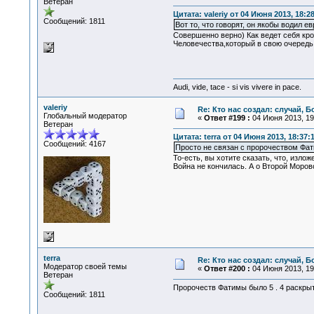
Ветеран
Цитата: valeriy от 04 Июня 2013, 18:28
Сообщений: 1811
Вот то, что говорят, он якобы водил е
Совершенно верно) Как ведет себя кр
Человечества,который в свою очеред
Audi, vide, tace - si vis vivere in pace.
valeriy
Re: Кто нас создал: случай, 
Глобальный модератор
«
Ответ #199 :
04 Июня 2013, 19
Ветеран
Цитата: terra от 04 Июня 2013, 18:37:
Сообщений: 4167
Просто не связан с пророчеством Фат
То-есть, вы хотите сказать, что, изл
Война не кончилась. А о Второй Моро
terra
Re: Кто нас создал: случай, 
Модератор своей темы
«
Ответ #200 :
04 Июня 2013, 19
Ветеран
Пророчеств Фатимы было 5 . 4 раскрыт
Сообщений: 1811