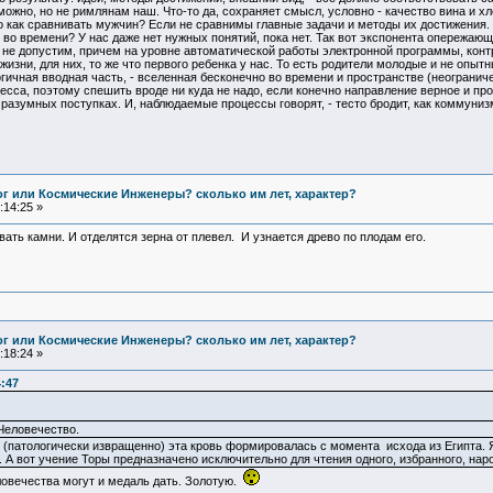
можно, но не римлянам наш. Что-то да, сохраняет смысл, условно - качество вина и 
 как сравнивать мужчин? Если не сравнимы главные задачи и методы их достижения. 
о времени? У нас даже нет нужных понятий, пока нет. Так вот экспонента опережающег
да не допустим, причем на уровне автоматической работы электронной программы, ко
жизни, для них, то же что первого ребенка у нас. То есть родители молодые и не опыт
Логичная вводная часть, - вселенная бесконечно во времени и пространстве (неограни
есса, поэтому спешить вроде ни куда не надо, если конечно направление верное и пр
о разумных поступках. И, наблюдаемые процессы говорят, - тесто бродит, как коммуни
Бог или Космические Инженеры? сколько им лет, характер?
:14:25 »
ать камни. И отделятся зерна от плевел. И узнается древо по плодам его.
Бог или Космические Инженеры? сколько им лет, характер?
:18:24 »
4:47
Человечество.
о (патологически извращенно) эта кровь формировалась с момента исхода из Египта.
 А вот учение Торы предназначено исключительно для чтения одного, избранного, нар
еловечества могут и медаль дать. Золотую.