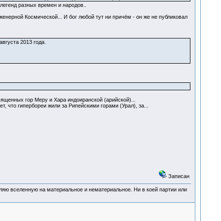
легенд разных времен и народов..
нерной Космической... И бог любой тут ни причём - он же не публиковал
августа 2013 года.
ященных гор Меру и Хара индоиранской (арийской)...
т, что гипербореи жили за Рипейскими горами (Урал), за...
Записан
деляю вселенную на материальное и нематериальное. Ни в коей партии или