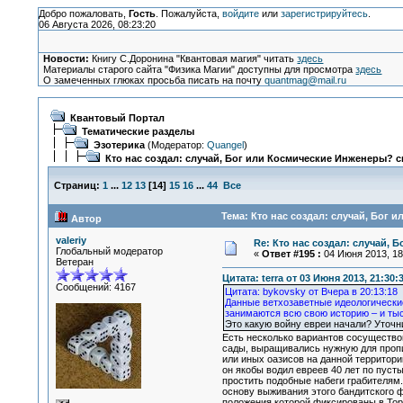
Добро пожаловать,
Гость
. Пожалуйста,
войдите
или
зарегистрируйтесь
.
06 Августа 2026, 08:23:20
Новости:
Книгу С.Доронина "Квантовая магия" читать
здесь
Материалы старого сайта "Физика Магии" доступны для просмотра
здесь
О замеченных глюках просьба писать на почту
quantmag@mail.ru
Квантовый Портал
Тематические разделы
Эзотерика
(Модератор:
Quangel
)
Кто нас создал: случай, Бог или Космические Инженеры? с
Страниц:
1
...
12
13
[
14
]
15
16
...
44
Все
Тема: Кто нас создал: случай, Бог 
Автор
valeriy
Re: Кто нас создал: случай, 
Глобальный модератор
«
Ответ #195 :
04 Июня 2013, 18:
Ветеран
Цитата: terra от 03 Июня 2013, 21:30:
Сообщений: 4167
Цитата: bykovsky от Вчера в 20:13:18
Данные ветхозаветные идеологически
занимаются всю свою историю – и тыся
Это какую войну евреи начали? Уточн
Есть несколько вариантов сосуществов
сады, выращивались нужную для пропи
или иных оазисов на данной территории
он якобы водил евреев 40 лет по пусты
простить подобные набеги грабителям.
основу выживания этого бандитского ф
положения которой фиксированы в Тор