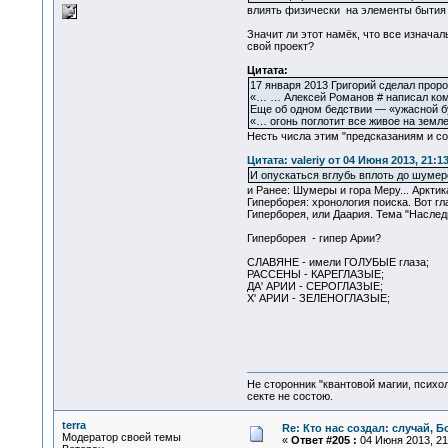
влиять физически на элементы бытия -
Значит ли этот намёк, что все изнача
свой проект?
Цитата:
17 января 2013 Григорий сделал проро
«… … Алексей Романов # написал комме
Еще об одном бедствии — «ужасной бур
«… огонь поглотит все живое на земле
Несть числа этим "предсказаниям и со
Цитата: valeriy от 04 Июня 2013, 21:1
И опускаться вглубь вплоть до шумер
и Ранее: Шумеры и гора Меру... Арктик
Гиперборея: хронология поиска. Вот г
Гиперборея, или Даария. Тема "Наследие
Гиперборея - гипер Арии?
СЛАВЯНЕ - имели ГОЛУБЫЕ глаза;
РАССЕНЫ - КАРЕГЛАЗЫЕ;
ДА' АРИИ - СЕРОГЛАЗЫЕ;
Х' АРИИ - ЗЕЛЕНОГЛАЗЫЕ;
Не сторонник "квантовой магии, психо
секте не состою.
terra
Re: Кто нас создал: случай, 
Модератор своей темы
«
Ответ #205 :
04 Июня 2013, 21