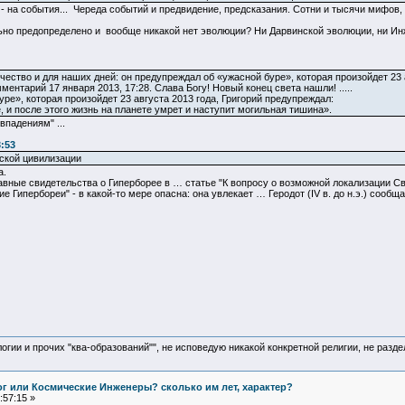
 на события... Череда событий и предвидение, предсказания. Сотни и тысячи мифов, 
льно предопределено и вообще никакой нет эволюции? Ни Дарвинской эволюции, ни Инже
чество и для наших дней: он предупреждал об «ужасной буре», которая произойдет 23 
нтарий 17 января 2013, 17:28. Слава Богу! Новый конец света нашли! .....
е», которая произойдет 23 августа 2013 года, Григорий предупреждал:
, и после этого жизнь на планете умрет и наступит могильная тишина».
впадениям" ...
3:53
ской цивилизации
а.
лавные свидетельства о Гиперборее в … статье "К вопросу о возможной локализации Св
 Гипербореи" - в какой-то мере опасна: она увлекает … Геродот (IV в. до н.э.) сообщае
логии и прочих "ква-образований"", не исповедую никакой конкретной религии, не раз
Бог или Космические Инженеры? сколько им лет, характер?
:57:15 »