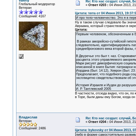
valeriy
Re: Кто нас создал: случай, 
Глобальный модератор
«
Ответ #203 :
04 Июня 2013, 21
Ветеран
Цитата: terra от 04 Июня 2013, 19:37:
Сообщений: 4167
И про тело-человечество. Это я в пер
Ну в таком случае следовало бы знач
Авраама, который странствовал в ок
Цитата:
Первым человеком, обозначенным в Би
В рамках аморейско-сутийской гипоте
следовательно, идентифицировать пат
среднебронзового века второй фазы, по
В Двуречье это был т. наз. Старовавил
расцвета этого управляемого амореями
Мари рисуют диморфическую социальн
описанной в книге Бытия: патриархи 
Иордана (Быт. 14:12), Хеврон (Быт. 23
Предполагают, что подобного рода со
эксплицитно свидетельствовали об эт
История Израиля и Иудеи до разруше
И. Р. Тантлевский 2005
В частности, отсюда видно, что он, п
в Торе, были даны ему Богом, когда он
Владислав
Re: Кто нас создал: случай, 
Ветеран
«
Ответ #204 :
04 Июня 2013, 21:
Сообщений: 2486
Цитата: bykovsky от 04 Июня 2013, 07
либо в форме самостоятельно развив