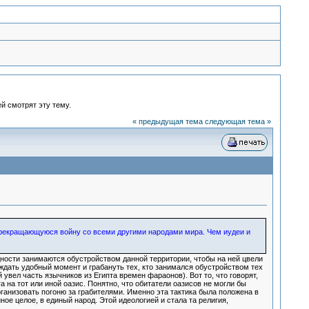
й смотрят эту тему.
« предыдущая тема
следующая тема »
прекращающуюся войну со всеми другими народами мира. Чем иудеи и
дности занимаются обустройством данной территории, чтобы на ней цвели
дать удобный момент и грабануть тех, кто занимался обустройством тех
увел часть язычников из Египта времен фараонов). Вот то, что говорят,
а на тот или иной оазис. Понятно, что обитатели оазисов не могли бы
рганизовать погоню за грабителями. Именно эта тактика была положена в
е целое, в единый народ. Этой идеологией и стала та религия,