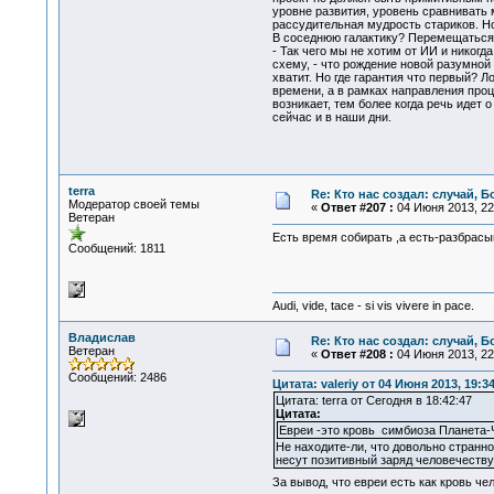
уровне развития, уровень сравнивать 
рассудительная мудрость стариков. Но
В соседнюю галактику? Перемещаться в
- Так чего мы не хотим от ИИ и никог
схему, - что рождение новой разумной 
хватит. Но где гарантия что первый? 
времени, а в рамках направления проц
возникает, тем более когда речь идет 
сейчас и в наши дни.
terra
Re: Кто нас создал: случай, 
Модератор своей темы
«
Ответ #207 :
04 Июня 2013, 22
Ветеран
Есть время собирать ,а есть-разбрасыв
Сообщений: 1811
Audi, vide, tace - si vis vivere in pace.
Владислав
Re: Кто нас создал: случай, 
Ветеран
«
Ответ #208 :
04 Июня 2013, 22
Сообщений: 2486
Цитата: valeriy от 04 Июня 2013, 19:3
Цитата: terra от Сегодня в 18:42:47
Цитата:
Евреи -это кровь симбиоза Планета-
Не находите-ли, что довольно странн
несут позитивный заряд человечеству.
За вывод, что евреи есть как кровь ч