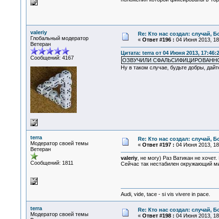
valeriy
Re: Кто нас создал: случай, 
Глобальный модератор
«
Ответ #196 :
04 Июня 2013, 18
Ветеран
Цитата: terra от 04 Июня 2013, 17:46:
Сообщений: 4167
ОЗВУЧИЛИ СФАЛЬСИФИЦИРОВАНН
Ну в таком случае, будьте добры, дай
terra
Re: Кто нас создал: случай, 
Модератор своей темы
«
Ответ #197 :
04 Июня 2013, 18
Ветеран
valeriy
, не могу) Раз Ватикан не хоче
Сообщений: 1811
Сейчас так нестабилен окружающий ми
Audi, vide, tace - si vis vivere in pace.
terra
Re: Кто нас создал: случай, 
Модератор своей темы
«
Ответ #198 :
04 Июня 2013, 18