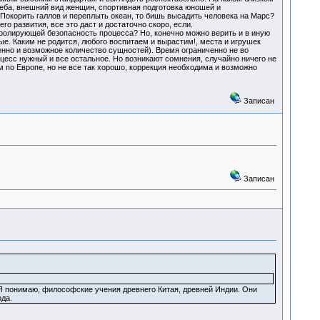
хлеба, внешний вид женщин, спортивная подготовка юношей и
Покорить галлов и переплыть океан, то бишь высадить человека на Марс?
о развития, все это даст и достаточно скоро, если.
нтролирующей безопасность процесса? Но, конечно можно верить и в иную
ные. Каким не родится, любого воспитаем и вырастим!, места и игрушек
ченно и возможное количество сущностей). Время ограниченно не во
оцесс нужный и все остальное. Но возникают сомнения, случайно ничего не
зм по Европе, но не все так хорошо, коррекция необходима и возможно
Записан
Записан
 Я понимаю, философские учения древнего Китая, древней Индии. Они
ода.