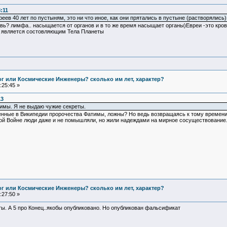
:11
вреев 40 лет по пустыням, это ни что иное, как они прятались в пустыне (растворялись)
овь? лимфа.. насыщается от органов и в то же время насыщает органы)Евреи -это кр
ь является состовляющим Тела Планеты
Бог или Космические Инженеры? сколько им лет, характер?
:25:45 »
13
имы. Я не выдаю чужие секреты.
оженные в Википедии пророчества Фатимы, ложны? Но ведь возвращаясь к тому времени
вой Войне люди даже и не помышляли, но жили надеждами на мирное сосуществование
Бог или Космические Инженеры? сколько им лет, характер?
:27:50 »
ы. А 5 про Конец..якобы опубликовано. Но опубликован фальсификат