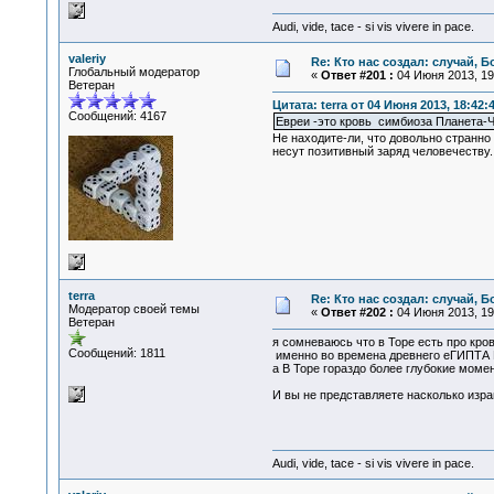
Audi, vide, tace - si vis vivere in pace.
valeriy
Re: Кто нас создал: случай, 
Глобальный модератор
«
Ответ #201 :
04 Июня 2013, 19
Ветеран
Цитата: terra от 04 Июня 2013, 18:42:
Сообщений: 4167
Евреи -это кровь симбиоза Планета-
Не находите-ли, что довольно странно
несут позитивный заряд человечеству.
terra
Re: Кто нас создал: случай, 
Модератор своей темы
«
Ответ #202 :
04 Июня 2013, 19
Ветеран
я сомневаюсь что в Торе есть про кров
Сообщений: 1811
именно во времена древнего еГИП
а В Торе гораздо более глубокие моме
И вы не представляете насколько изр
Audi, vide, tace - si vis vivere in pace.