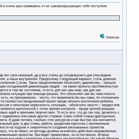
юдей и очень расстраиваюсь от их саморазрушающих себя поступков
Записан
да лет срок немалый, да и все этапы до сегодняшнего дня (последние
шняя, а наша внутренняя. Предположу следующий вариант, столь длинная
вселенная 1 атом. Такое предположение объясняет, диалектику, - прошло
юции сегодняшней цивилизации людей, - ни какие проекты протяженностью
ятся в том же состоянии, то есть для них наш мир, как для нас
нализа ситуации при помощи разума. Это объясняет как бы «жестокость
есть, но программное, - нечто, что применили бы мы сами, по отношению
ести полностью продуманный проект вроде личного воспитания ребенка.
сов и некоторая нервозность ситуации, - объяснить просто – предел или
ановится критической с точки зрения контроля, - вроде цепной реакции.
х идей и признаки творчества». То есть все, что до сих пор, делалось с
ят кадмиевые или какие другие стержни. Само собой «наши драгоценные
кта. И даже потому, сколько этих ресурсов и как быстро они кончаются,
ельный дом, в два этажа, работа, кредитная карточка с миллионным
гкости на подъем и энергичности создания рискованных проектов.
рошо, что во благо, но методы должны исключать действия направленные
оженными проектом. Выглядит примитивно, но естественно. Второе,
самым высоким стандартам и выглядеть респектабельно. На каком близком