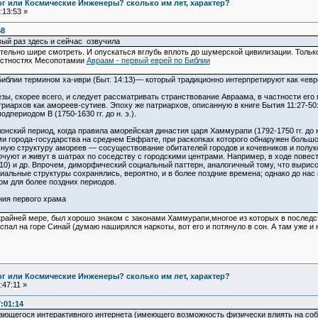
Бог или Космические Инженеры? сколько им лет, характер?
:13:53 »
58
вый раз здесь и сейчас озвучила
ительно шире смотреть. И опускаться вглубь вплоть до шумерской цивилизации. Толь
рестностях Месопотамии
Авраам - первый еврей по Библии
блии термином ха-иври (Быт. 14:13)— который традиционно интерпретируют как «евр
зы, скорее всего, и следует рассматривать странствование Авраама, в частности его
риархов как амореев-сутиев. Эпоху же патриархов, описанную в книге Бытия 11:27-50
дпериодом В (1750-1630 гг. до н. э.).
онский период, когда правила аморейская династия царя Хаммурапи (1792-1750 гг. до н
 города-государства на среднем Евфрате, при раскопках которого обнаружен большой к
ую структуру амореев — сосуществование обитателей городов и кочевников и полуко
кочуют и живут в шатрах по соседству с городскими центрами. Например, в ходе пов
:10) и др. Впрочем, диморфический социальный паттерн, аналогичный тому, что вырисов
циальные структуры сохранялись, вероятно, и в более поздние времена; однако до на
ом для более поздних периодов.
ния первого храма
о крайней мере, был хорошо знаком с законами Хаммурапи,многое из которых в послед
 спал на горе Синай (думаю наширялся наркоты, вот его и потянуло в сон. А там уже и 
Бог или Космические Инженеры? сколько им лет, характер?
47:11 »
:01:14
ающегося интерактивного интернета (имеющего возможность физически влиять на соб