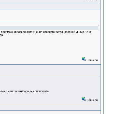
Я понимаю, философские учения древнего Китая, древней Индии. Они
да.
Записан
е лишь интерпритированы человеками
Записан