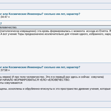
Бог или Космические Инженеры? сколько им лет, характер?
:34:47 »
47
Человечество.
 (патологически извращенно) эта кровь формировалась с момента исхода из Египта. 
 А вот учение Торы предназначено исключительно для чтения одного, избранного, наро
Бог или Космические Инженеры? сколько им лет, характер?
:37:58 »
ь-евреи) И про тело-человечество. Это я в первый раз здесь и сейчас озвучила)
ТА И НАЧАЛО ФОРМИРОВАТЬСЯ тЕЛО-чЕЛОВЕЧЕСТВО.
нты озвучиваются
ащены..оскоплены и обрубленно-втиснуты в это пространство древние учения, которы