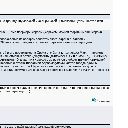
ко на границе шумерской и ассирийской цивилизаций упоминается имя
ей», — был патриарх Авраам (Аврахам; другая форма имени: Аврам).
 переселение из северомесопотамского Харана в Ханаан и,
:26, вероятно, следует соотнести с археологическим периодом
. э.) и его преемников; в Сирии это была т. наз. эпоха Мари — период
линописный архив (документы датируются XVIII в. до н. э.). Тексты из
чевников. Эта картина хорошо согласуется с общественной ситуацией,
ествования о странствованиях Авраама упоминаются города долины
ывается из текстов Мари, имел место и в III тысячелетии до н. э.
с не дошли документальные данные, подобные архиву из Мари, которые бы
ствии перекочевали в Тору. Но Моисей объявил, что писания, приведенные
не такое привидится).
Записан
ытия, а это наблюдаемый ход нашей эволюции).