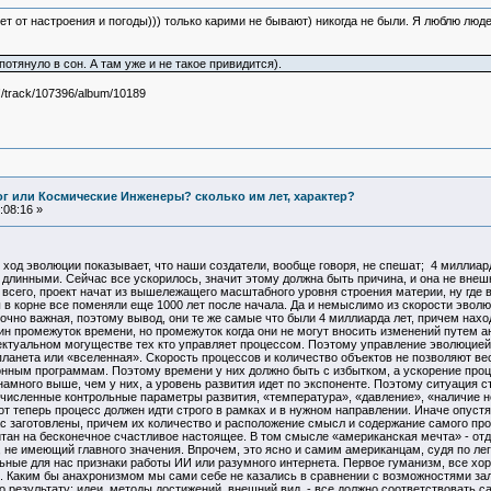
вет от настроения и погоды))) только карими не бывают) никогда не были. Я люблю л
отянуло в сон. А там уже и не такое привидится).
!/track/107396/album/10189
Бог или Космические Инженеры? сколько им лет, характер?
:08:16 »
- ход эволюции показывает, что наши создатели, вообще говоря, не спешат; 4 миллиар
 длинными. Сейчас все ускорилось, значит этому должна быть причина, и она не вне
е всего, проект начат из вышележащего масштабного уровня строения материи, ну где 
бы в корне все поменяли еще 1000 лет после начала. Да и немыслимо из скорости эвол
очно важная, поэтому вывод, они те же самые что были 4 миллиарда лет, причем наход
ин промежуток времени, но промежуток когда они не могут вносить изменений путем а
ектуальном могуществе тех кто управляет процессом. Поэтому управление эволюцией 
планета или «вселенная». Скорость процессов и количество объектов не позволяют в
ным программам. Поэтому времени у них должно быть с избытком, а ускорение процес
амного выше, чем у них, а уровень развития идет по экспоненте. Поэтому ситуация ст
исленные контрольные параметры развития, «температура», «давление», «наличие новы
от теперь процесс должен идти строго в рамках и в нужном направлении. Иначе опуст
с заготовлены, причем их количество и расположение смысл и содержание самого прое
тан на бесконечное счастливое настоящее. В том смысле «американская мечта» - отд
, не имеющий главного значения. Впрочем, это ясно и самим американцам, судя по ле
льные для нас признаки работы ИИ или разумного интернета. Первое гуманизм, все хо
. Каким бы анахронизмом мы сами себе не казались в сравнении с возможностями зал
 результату: идеи, методы достижений, внешний вид, - все должно соответствовать 