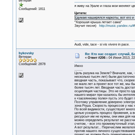
Ветеран
я живу на Урале и глаза мои меняют ц
Сообщений: 1811
Цитата:
(думаю наширялся наркоты, вот его и п
"Хорошая крыша летает сама"
Звучит песня)
http://music.yandex.ru/#
Audi, vide, tace - si vis vivere in pace.
bykovsky
Re: Кто нас создал: случай, 
Ветеран
«
Ответ #206 :
04 Июня 2013, 22
Сообщений: 2878
Имхо
.........
Цель разума на Земле? Вначале, как, 
несколько тысяч лет) были достаточно
вводная часть, показывает что, скоре
не мало лет а проект все тот же, мы 
более тысяч лет. Вводная часть достат
осцилляция частицы. Это не просто од
нашего мира» при казалось бы интелл
к «засеянному полю» пусть это будет 
Поэтому управление доверено электрон
зона Роша. Скорость процессов у нас н
По всей видимости, существуют многоч
целью ускорить процесс брожения, а в
ресурсы» им не нужны, они ими для на
можно определить результат не рассчи
счетом, - все это промежуточный этап
А вот результат... Перечислим желате
против нашего личного существования
проект не должен быть примитивным по