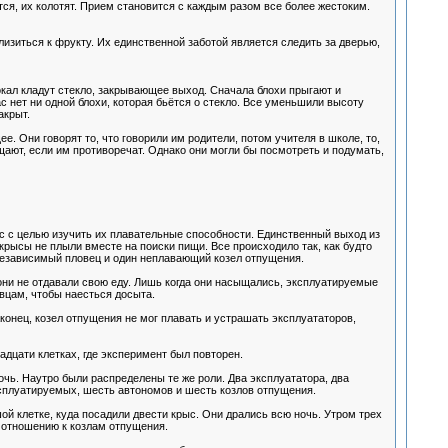
ся, их колотят. Прием становится с каждым разом все более жестоким.
изиться к фрукту. Их единственной заботой является следить за дверью,
бокал кладут стекло, закрывающее выход. Сначала блохи прыгают и
ас нет ни одной блохи, которая бьётся о стекло. Все уменьшили высоту
акрыт.
 Они говорят то, что говорили им родители, потом учителя в школе, то,
щают, если им противоречат. Однако они могли бы посмотреть и подумать,
с с целью изучить их плавательные способности. Единственный выход из
крысы не плыли вместе на поиски пищи. Все происходило так, как будто
 независимый пловец и один неплавающий козел отпущения.
 они не отдавали свою еду. Лишь когда они насыщались, эксплуатируемые
овцам, чтобы наесться досыта.
онец, козел отпущения не мог плавать и устрашать эксплуататоров,
дцати клетках, где эксперимент был повторен.
чь. Наутро были распределены те же роли. Два эксплуататора, два
ксплуатируемых, шесть автономов и шесть козлов отпущения.
й клетке, куда посадили двести крыс. Они дрались всю ночь. Утром трех
 отношению к козлам отпущения.