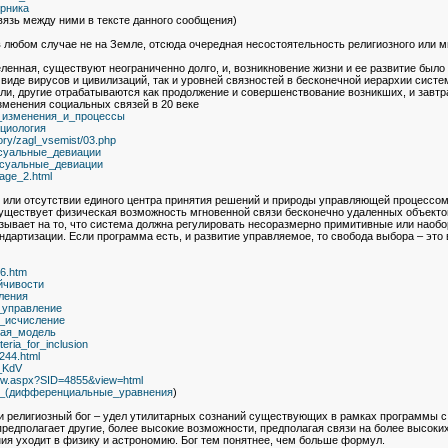
ерника
вязь между ними в тексте данного сообщения)
 в любом случае не на Земле, отсюда очередная несостоятельность религиозного или м
еленная, существуют неограниченно долго, и, возникновение жизни и ее развитие было
иде вирусов и цивилизаций, так и уровней связностей в бесконечной иерархии системы
и, другие отрабатываются как продолжение и совершенствование возникших, и завтра
зменения социальных связей в 20 веке
ные_изменения_и_процессы
Социология
tory/zagl_vsemist/03.php
Сексуальные_девиации
Сексуальные_девиации
age_2.html
и или отсутствии единого центра принятия решений и природы управляющей процессом
существует физическая возможность мгновенной связи бесконечно удаленных объектов,
азывает на то, что система должна регулировать несоразмерно примитивные или наоб
андартизации. Если программа есть, и развитие управляемое, то свобода выбора – э
26.htm
ойчивости
вления
е_управление
ое_исчисление
ская_модель
iteria_for_inclusion
4244.html
o_KdV
view.aspx?SID=4855&view=html
очка_(дифференциальные_уравнения
)
и религиозный бог – удел утилитарных сознаний существующих в рамках программы с
редполагает другие, более высокие возможности, предполагая связи на более высоки
я уходит в физику и астрономию. Бог тем понятнее, чем больше формул.