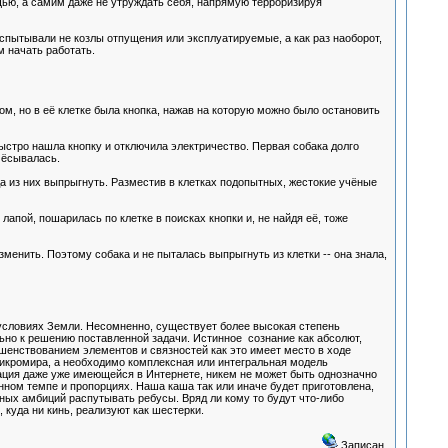
щью, а самим даже не утруждать себя, напрямую терроризируя
пытывали не козлы отпущения или эксплуатируемые, а как раз наоборот,
 начать работать.
м, но в её клетке была кнопка, нажав на которую можно было остановить
быстро нашла кнопку и отключила электричество. Первая собака долго
очёсывалась.
да из них выпрыгнуть. Разместив в клетках подопытных, жестокие учёные
лапой, пошарилась по клетке в поисках кнопки и, не найдя её, тоже
менить. Поэтому собака и не пыталась выпрыгнуть из клетки -- она знала,
 условиях Земли. Несомненно, существует более высокая степень
ьно к решению поставленной задачи. Истинное сознание как абсолют,
шенствованием элементов и связностей как это имеет место в ходе
икромира, а необходимо комплексная или интегральная модель
мация даже уже имеющейся в Интернете, никем не может быть однозначно
данном темпе и пропорциях. Наша каша так или иначе будет приготовлена,
чных амбиций распутывать ребусы. Вряд ли кому то будут что-либо
 куда ни кинь, реализуют как шестерки.
Записан