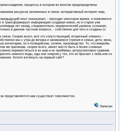
 происхождения, процессы в котором во многом предопределены
ванием ресурсов заложенных в связи: интерактивный интернет мир,
 предыдущий опыт показывает, - проходит некоторое время, и появляются
т и трансформирует информацию создавая новое, но и старое уже
миллиарда лет назад, следовательно, иерархический уровень сознания,
только в данном частном вопросе, - собственно для чего и созданы (о
 связи. Скорее всего, всё это сопутствующий, вторичный элемент, -
бственно мы с утра до вечера и занимаемся (трения в семье, дети, жена,
о когнитарии, но и полицейские, селяне, производство. То, что микробы
тем же причинам, скорее всего, имеет место быть и более сложные
ысленно переместиться в их мир и их проблемы, ретроспективно сравнив
росить немного воды, еды или энергии у тех, кто ее бросает с неба или со
новения. Хотите взглянуть на первый сайт?
так представляется нам существует повсеместно.
Записан