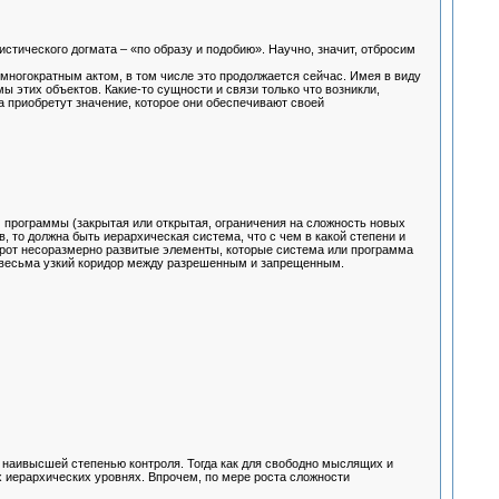
истического догмата – «по образу и подобию». Научно, значит, отбросим
 многократным актом, в том числе это продолжается сейчас. Имея в виду
 этих объектов. Какие-то сущности и связи только что возникли,
 приобретут значение, которое они обеспечивают своей
 программы (закрытая или открытая, ограничения на сложность новых
 то должна быть иерархическая система, что с чем в какой степени и
орот несоразмерно развитые элементы, которые система или программа
то весьма узкий коридор между разрешенным и запрещенным.
 наивысшей степенью контроля. Тогда как для свободно мыслящих и
х иерархических уровнях. Впрочем, по мере роста сложности