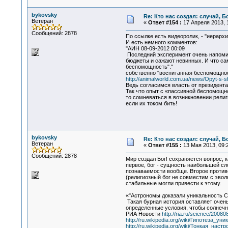
bykovsky
Re: Кто нас создал: случай, 
Ветеран
«
Ответ #154 :
17 Апреля 2013, 1
Сообщений: 2878
По ссылке есть видеоролик, - "иерархи
И есть немного комментов:
"АИН 08-09-2012 00:09
Последний эксперимент очень напоми
бюджеты и сажают невинных. И что сам
беспомощность"."
собственно "воспитанная беспомощнос
http://animalworld.com.ua/news/Opyt-s-sh
Ведь согласимся власть от президента
Так что опыт с «пассивной беспомощно
то сомневаться в возникновении религ
если их током бить!
bykovsky
Re: Кто нас создал: случай, 
Ветеран
«
Ответ #155 :
13 Мая 2013, 09:2
Сообщений: 2878
Мир создал Бог! сохраняется вопрос, 
первое, бог - сущность наибольшей с
познаваемости вообще. Второе противо
(религиозный бог не совместим с эвол
стабильные могли привести к этому.
«"Астрономы доказали уникальность 
Такая бурная история оставляет очен
определенные условия, чтобы солнечна
РИА Новости
http://ria.ru/science/20
http://ru.wikipedia.org/wiki/Гипотеза_у
http://ru.wikipedia.org/wiki/Тонкая_нас