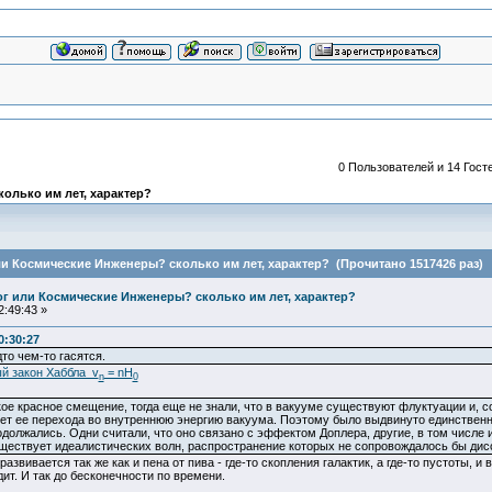
0 Пользователей и 14 Госте
колько им лет, характер?
или Космические Инженеры? сколько им лет, характер? (Прочитано 1517426 раз)
Бог или Космические Инженеры? сколько им лет, характер?
:49:43 »
0:30:27
то чем-то гасятся.
й закон Хаббла v
= nH
n
0
ое красное смещение, тогда еще не знали, что в вакууме существуют флуктуации и, 
чет ее перехода во внутреннюю энергию вакуума. Поэтому было выдвинуто единственно
должались. Одни считали, что оно связано с эффектом Доплера, другие, в том числе и Э
ществует идеалистических волн, распространение которых не сопровождалось бы дис
звивается так же как и пена от пива - где-то скопления галактик, а где-то пустоты, и
ит. И так до бесконечности по времени.