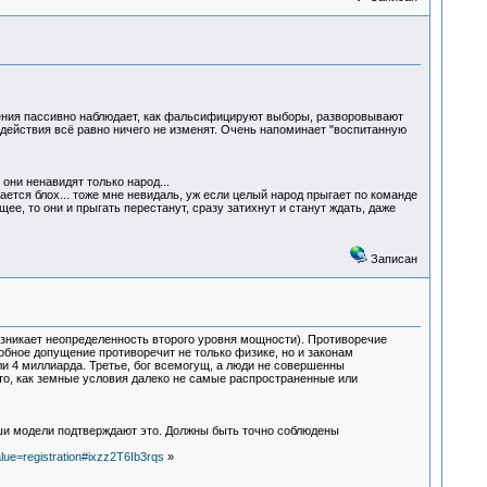
ния пассивно наблюдает, как фальсифицируют выборы, разворовывают
 действия всё равно ничего не изменят. Очень напоминает "воспитанную
они ненавидят только народ...
ется блох... тоже мне невидаль, уж если целый народ прыгает по команде
е, то они и прыгать перестанут, сразу затихнут и станут ждать, даже
Записан
(возникает неопределенность второго уровня мощности). Противоречие
бное допущение противоречит не только физике, но и законам
ли 4 миллиарда. Третье, бог всемогущ, а люди не совершенны
 то, как земные условия далеко не самые распространенные или
ши модели подтверждают это. Должны быть точно соблюдены
ue=registration#ixzz2T6Ib3rqs
»