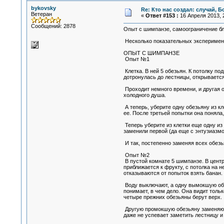
bykovsky
Re: Кто нас создал: случай, 
Ветеран
«
Ответ #153 :
16 Апреля 2013, 2
Сообщений: 2878
Опыт с шимпанзе, самоограничение бл
Несколько показательных эксперимен
ОПЫТ С ШИМПАНЗЕ
Опыт №1
Клетка. В ней 5 обезьян. К потолку п
дотронулась до лестницы, открывается
Проходит немного времени, и другая о
холодного душа.
А теперь, уберите одну обезьяну из к
ее. После третьей попытки она поняла,
Теперь уберите из клетки еще одну из
заменили первой (да еще с энтузиазмо
И так, постепенно заменяя всех обезья
Опыт №2
В пустой комнате 5 шимпанзе. В центре
приближается к фрукту, с потолка на 
отказываются от попыток взять банан.
Воду выключают, а одну вымокшую обез
понимает, в чем дело. Она видит тольк
четыре прежних обезьяны берут верх.
Другую промокшую обезьяну заменяют н
даже не успевает заметить лестницу и 