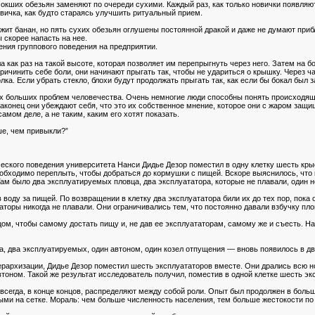
кших обезьян заменяют по очереди сухими. Каждый раз, как только новички появляют
вичка, как будто стараясь улучшить ритуальный прием.
ит банан, но пять сухих обезьян оглушены постоянной дракой и даже не думают прибл
 скорее напасть на нее.
ния группового поведения на предприятии.
а как раз на такой высоте, которая позволяет им перепрыгнуть через него. Затем на 
ричинить себе боли, они начинают прыгать так, чтобы не удариться о крышку. Через ч
ка. Если убрать стекло, блохи будут продолжать прыгать так, как если бы бокал был з
 больших проблем человечества. Очень немногие люди способны понять происходящее.
Наконец они убеждают себя, что это их собственное мнение, которое они с жаром защи
амом деле, а не таким, каким его хотят показать.
ше, чем привыкли?”
ского поведения университета Нанси Дидье Дезор поместил в одну клетку шесть кры
еобходимо переплыть, чтобы добраться до кормушки с пищей. Вскоре выяснилось, что 
Там было два эксплуатируемых пловца, два эксплуататора, которые не плавали, один
оду за пищей. По возвращении в клетку два эксплуататора били их до тех пор, пока
аторы никогда не плавали. Они ограничивались тем, что постоянно давали взбучку пл
, чтобы самому достать пищу и, не дав ее эксплуататорам, самому же и съесть. Нак
, два эксплуатируемых, один автоном, один козел отпущения — вновь появилось в два
рархизации, Дидье Дезор поместил шесть эксплуататоров вместе. Они дрались всю но
тоном. Такой же результат исследователь получил, поместив в одной клетке шесть э
сегда, в конце концов, распределяют между собой роли. Опыт был продолжен в большо
ыми на сетке. Мораль: чем больше численность населения, тем больше жестокости по