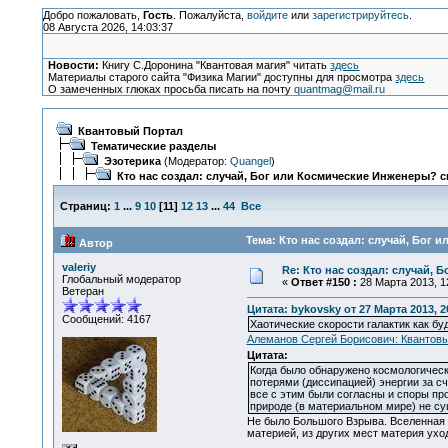
Добро пожаловать,
Гость
. Пожалуйста,
войдите
или
зарегистрируйтесь
.
08 Августа 2026, 14:03:37
Новости:
Книгу С.Доронина "Квантовая магия" читать
здесь
Материалы старого сайта "Физика Магии" доступны для просмотра
здесь
О замеченных глюках просьба писать на почту
quantmag@mail.ru
Квантовый Портал
Тематические разделы
Эзотерика
(Модератор:
Quangel
)
Кто нас создал: случай, Бог или Космические Инженеры? с
Страниц:
1
...
9
10
[
11
]
12
13
...
44
Все
Тема: Кто нас создал: случай, Бог 
Автор
valeriy
Re: Кто нас создал: случай, 
Глобальный модератор
«
Ответ #150 :
28 Марта 2013, 12
Ветеран
Цитата: bykovsky от 27 Марта 2013, 2
Сообщений: 4167
Хаотические скорости галактик как буд
Алеманов Сергей Борисович: Квантовы
Цитата:
Когда было обнаружено космологическ
потерями (диссипацией) энергии за с
все с этим были согласны и споры про
природе (в материальном мире) не су
Не было Большого Взрыва. Вселенная ра
материей, из других мест материя уход