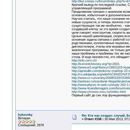
http://live.cnews.ru/forum/index.php
Краткий вывод по последней ссылке, 
управляющей программой.
Продолжение связано с анализом возм
основная, избыточная и дополнительн
Научно считать, что наше сознание не
новые сущности, и теперь логично сч
существующее так же необъятно, - как
создавший клетку за это время создал
цели говорят: конструктив, скорость
Целью нашей цивилизации, скорее всег
основная задача связана с работой со
родственники, коллективные неувязки,
диктиостелиум, пчелы или муравьи им
аналогичные программы, не только для
наши проблемы и проблемы тех же насек
стола. И еще неизвестно, кто обладает
http://info.cern.ch/
http://korostishevsky.org/?p=2601
http://www.w3.org/History/19921103-hyp
http://ajzetullin.com/polezno-znat/top-1
http://ru.wikipedia.org/wiki/%C8%
http://www.vz.ru/society/2008/3/20/15366
http://asbseo.ru/sozdanie-bloga/dizain/sam
http://www.physic-in-web.ru/study-262-1.
http://www.4candlemagick.com/forum/vie
http://www.chronos.msu.ru/rindex.html
Первый сайт до сих пор функционируе
bykovsky
Re: Кто нас создал: случай, 
Ветеран
«
Ответ #156 :
30 Мая 2013, 07:0
Сообщений: 2878