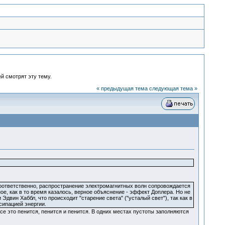
й смотрят эту тему.
« предыдущая тема
следующая тема »
соответственно, распространение электромагнитных волн сопровождается
е, как в то время казалось, верное объяснение - эффект Доплера. Но не
двин Хаббл, что происходит "старение света" ("усталый свет"), так как в
сипацией энергии.
 все это пенится, пенится и пенится. В одних местах пустоты заполняются