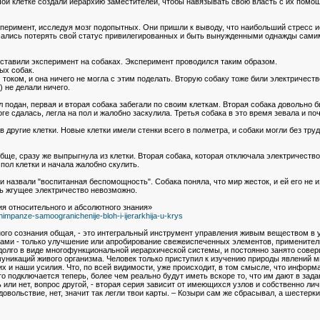
шой клетке создали иерархию заместителей, чтобы навязывать свою власть с их помо
еримент, исследуя мозг подопытных. Они пришли к выводу, что наибольший стресс ис
сались потерять свой статус привилегированных и быть вынужденными однажды самим
тавили эксперимент на собаках. Эксперимент проводился таким образом.
ых собак.
оком, и она ничего не могла с этим поделать. Вторую собаку тоже били электричество
) не делали ничего.
ыл подан, первая и вторая собака забегали по своим клеткам. Вторая собака довольно 
оге сдалась, легла на пол и жалобно заскулила. Третья собака в это время зевала и п
 другие клетки. Новые клетки имели стенки всего в полметра, и собаки могли без тру
ще, сразу же выпрыгнула из клетки. Вторая собака, которая отключала электричество 
 пол клетки и начала жалобно скулить.
 назвали "воспитанная беспомощность". Собака поняла, что мир жесток, и ей его не из
ить жгущее электричество невозможно.
я относительного и абсолютного знания»
impanze-samoogranichenije-bloh-i-ijerarkhija-u-krys
ного сознания общая, - это интегральный инструмент управления живым веществом в
нами - только улучшение или апробирование свежеиспеченных элементов, применител
долго в виде многофункциональной иерархической системы, и постоянно занято совер
уникаций живого организма. Человек только приступил к изучению природы явлений м
их и наши усилия. Что, по всей видимости, уже происходит, в том смысле, что инфор
кто подключается теперь, более чем реально будут иметь вскоре то, что им дают в за
 или нет, вопрос другой, - вторая серия зависит от имеющихся узлов и собственно ли
овольствие, нет, значит так легли твои карты. – Козыри сам же сбрасывал, а шестерки,