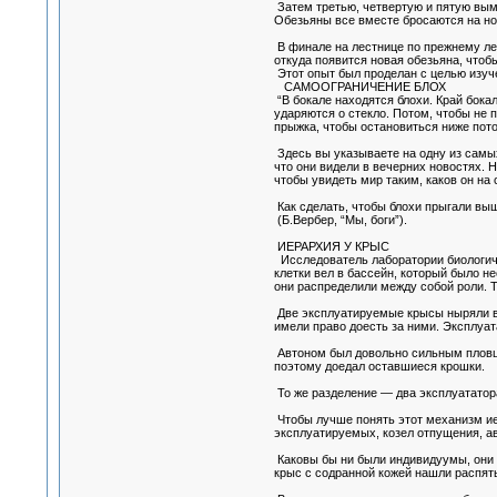
Затем третью, четвертую и пятую вымо
Обезьяны все вместе бросаются на но
В финале на лестнице по прежнему леж
откуда появится новая обезьяна, чтобы
Этот опыт был проделан с целью изуче
САМООГРАНИЧЕНИЕ БЛОХ
“В бокале находятся блохи. Край бокал
ударяются о стекло. Потом, чтобы не п
прыжка, чтобы остановиться ниже потол
Здесь вы указываете на одну из самых
что они видели в вечерних новостях. 
чтобы увидеть мир таким, каков он на с
Как сделать, чтобы блохи прыгали вы
(Б.Вербер, “Мы, боги”).
ИЕРАРХИЯ У КРЫС
Исследователь лаборатории биологиче
клетки вел в бассейн, который было н
они распределили между собой роли. 
Две эксплуатируемые крысы ныряли в в
имели право доесть за ними. Эксплуат
Автоном был довольно сильным пловцом
поэтому доедал оставшиеся крошки.
То же разделение — два эксплуататора
Чтобы лучше понять этот механизм ие
эксплуатируемых, козел отпущения, ав
Каковы бы ни были индивидуумы, они в
крыс с содранной кожей нашли распят