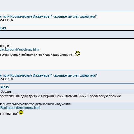
Бог или Космические Инженеры? сколько им лет, характер?
:40:15 »
9:43
 бредит
y/BackgroundAnisotropy.html
 электрона и нейтрона - чо куда надиссипирует
Бог или Космические Инженеры? сколько им лет, характер?
:48:59 »
:40:15
 бредит
 поставить на одну доску с американцами, получившими Нобелевскую премию
чернотельного спектра реликтового излучения.
y/BackgroundAnisotropy.html
ом не вышел"