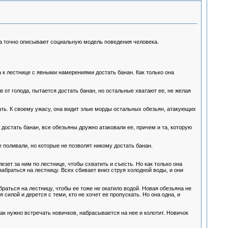
 точно описывают социальную модель поведения человека.
а к лестнице с явными намерениями достать банан. Как только она
 от голода, пытается достать банан, но остальные хватают ее, не желая
тать. К своему ужасу, она видит злые морды остальных обезьян, атакующих
достать банан, все обезьяны дружно атаковали ее, причем и та, которую
е поливали, но которые не позволят никому достать банан.
езет за ним по лестнице, чтобы схватить и съесть. Но как только она
абраться на лестницу. Всех сбивает вниз струя холодной воды, и они
раться на лестницу, чтобы ее тоже не окатило водой. Новая обезьяна не
силой и дерется с теми, кто не хочет ее пропускать. Но она одна, и
к нужно встречать новичков, набрасывается на нее и колотит. Новичок