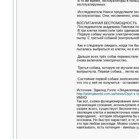
В то же время, эксплуататоры в боль
эксплуатируемых.
Исследователи Нанси продолжили эксп
эксплуататоры. Они, несомненно, опа
ВОСПИТАННАЯ БЕСПОМОЩНОСТЬ
Последователи академика Павлова пос
В три клетки поместили трёх одинаков
Первую собаку мучали электрическим т
пытку. С третьей собакой (контрольной
Как и следовало ожидать, когда ток б
пыталась выбраться из клетки, но в ит
Дальше всех трёх собак переместили в
снова включили электричество.
Третья собака, которую не мучали вооб
выпрыгнула. Первая собака... легла на
Состояние первой собаки зоопсихологи
что это у неё не получится - останов
Источник: Эдмонд Уэллс «Энциклопеди
http://animalworld.com.ua/news/Opyt-s-sh
ИМХО
Так вот, схема функционирования лич
организации сознания, используемое 
скорее всего, существует бесконечно 
эволюции клеток и межклеточных комм
мироздания, - которая объединяла бы 
осознана. Но быстро нарастает, и те, 
это при любом раскладе. Можно солить
навязывать, есть потенция - имеешь уд