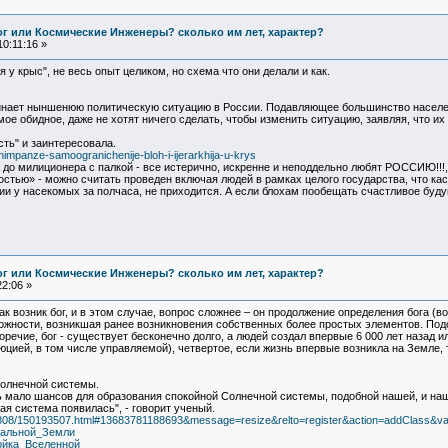
Бог или Космические Инженеры? сколько им лет, характер?
0:11:16 »
я у крыс", не весь опыт целиком, но схема что они делали и как.
нает ныншенюю политическую ситуацию в России. Подавляющее большинство населе
ое обидное, даже не хотят ничего сделать, чтобы изменить ситуацию, заявляя, что их
ть" и заинтересовала.
impanze-samoogranichenije-bloh-i-ijerarkhija-u-krys
 до милиционера с палкой - все истерично, искренне и неподдельно любят РОССИЮ!!!, 
стью» - можно считать проведен включая людей в рамках целого государства, что каса
ии у насекомых за полчаса, не приходится. А если блохам пообещать счастливое будуще
Бог или Космические Инженеры? сколько им лет, характер?
2:06 »
как возник бог, и в этом случае, вопрос сложнее – он продолжение определения бога 
ложности, возникшая ранее возникновения собственных более простых элементов. Подо
речие, бог - существует бесконечно долго, а людей создал впервые 6 000 лет назад и
юцией, в том числе управляемой), четвертое, если жизнь впервые возникла на Земле,
Солнечной системы.
ь мало шансов для образования спокойной Солнечной системы, подобной нашей, и на
я система появилась", - говорит ученый.
080808/150193507.html#13683781188693&message=resize&relto=register&action=addClass&val
никальной_Земли
тройка_Вселенной