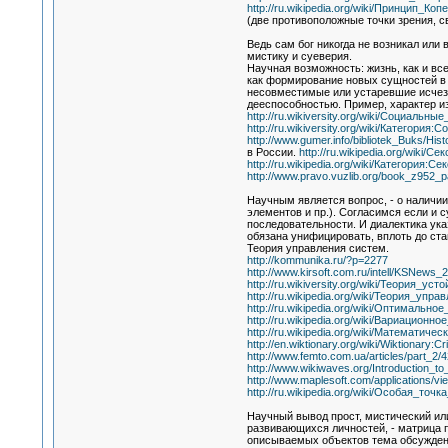
http://ru.wikipedia.org/wiki/Принцип_Коп
(две противоположные точки зрения, с
Ведь сам бог никогда не возникал или
мистику и суеверия.
Научная возможность: жизнь, как и вс
как формирование новых сущностей в в
несовместимые или устаревшие исчезл
дееспособностью. Пример, характер и
http://ru.wikiversity.org/wiki/Социаль
http://ru.wikiversity.org/wiki/Категория:
http://www.gumer.info/bibliotek_Buks/His
в России.
http://ru.wikipedia.org/wiki/
http://ru.wikipedia.org/wiki/Категория:
http://www.pravo.vuzlib.org/book_z952_p
Научным является вопрос, - о наличи
элементов и пр.). Согласимся если и 
последовательности. И диалектика ук
обязана унифицировать, вплоть до ст
Теория управления систем.
http://kommunika.ru/?p=2277
http://www.kirsoft.com.ru/intell/KSNews_
http://ru.wikiversity.org/wiki/Теория_уст
http://ru.wikipedia.org/wiki/Теория_упра
http://ru.wikipedia.org/wiki/Оптимально
http://ru.wikipedia.org/wiki/Вариационн
http://ru.wikipedia.org/wiki/Математиче
http://en.wiktionary.org/wiki/Wiktionary:Cr
http://www.femto.com.ua/articles/part_2/
http://www.wikiwaves.org/Introduction_t
http://www.maplesoft.com/applications/
http://ru.wikipedia.org/wiki/Особая_т
Научный вывод прост, мистический ил
развивающихся личностей, - матрица п
описываемых объектов тема обсуждени