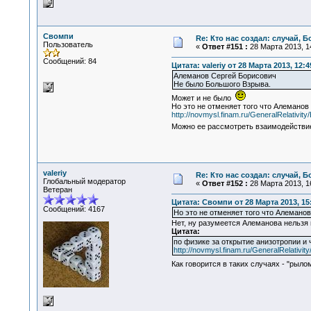
Свомпи
Re: Кто нас создал: случай, 
Пользователь
«
Ответ #151 :
28 Марта 2013, 14
Сообщений: 84
Цитата: valeriy от 28 Марта 2013, 12:4
Алеманов Сергей Борисович
Не было Большого Взрыва.
Может и не было
Но это не отменяет того что Алеманов
http://novmysl.finam.ru/GeneralRelativit
Можно ее рассмотреть взаимодействие
valeriy
Re: Кто нас создал: случай, 
Глобальный модератор
«
Ответ #152 :
28 Марта 2013, 16
Ветеран
Цитата: Свомпи от 28 Марта 2013, 15
Сообщений: 4167
Но это не отменяет того что Алеманов
Нет, ну разумеется Алеманова нельзя
Цитата:
по физике за открытие анизотропии и 
http://novmysl.finam.ru/GeneralRelativit
Как говорится в таких случаях - "рыл