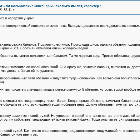
Бог или Космические Инженеры? сколько им лет, характер?
1:53:11 »
ох и иерархия у крыс
тов поведенческой психологии животных. Выводы сделанные исследователями весьма
одвязана связка бананов. Под ними лестница. Проголодавшись, одна из обезьян подошл
 кран и ВСЕХ обезьян обливают очень холодной водой.
безьяна пытается полакомиться бананом. Та же ледяная вода. Третья обезьяна, одурев
летки и замените ее новой обезьяной. Она сразу же, заметив бананы, пытается их дос
 что достать банан ей не удастся.
 первоначальных пяти обезьян и запустите туда новенькую. Как только она попыталась 
м).
н, вы придете к ситуации, когда в клетке окажутся 5 обезьян, которых водой вообще н
 комнаты лестница, сверху лежит банан. Когда первая обезьяна замечает банан, она л
нее обрушивается струя ледяной воды и сбивает вниз. Другие обезьяны тоже пытаются з
ьяну заменяют новой, сухой. Не успевает она войти, старые пытаются не дать ей заб
о группу собратьев, мешающих ей взять вкусный фрукт. Тогда она пытается прорваться 
овой сухой. Как только она появляется, предшественник, подумавший, что именно та
банан, он уже вне игры.