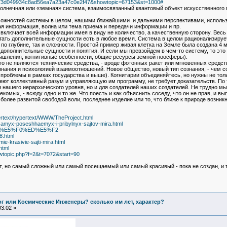
?s=b73d049934c8ad56ea7a23a47c0e2f47&showtopic=67153&st=1000#
Солнечная или «земная» система, взаимосвязанный квантовый объект искусственного
ожностей системы в целом, нашими ближайшими и дальними перспективами, использо
ая информация, волна или тема приема и передачи информации и пр.
 включает всей информации имея в виду не количество, а качественную сторону. Весь
итать дополнительные сущности есть в любое время. Система в целом рационализируе
 по глубине, так и сложности. Простой пример живая клетка на Земле была создана 4 
 дополнительные сущности и понятия. И если мы превзойдем в чем-то систему, то это 
 мышления, когнитивные особенности, общие ресурсы земной ноосферы).
о не являются технические средства, - вроде фотонных ракет или мгновенных средств
знания и психологией взаимоотношений. Новое общество, новый тип сознания, - чем со
 проблемы в рамках государства и выше). Когнитарии объединяйтесь, но нужны не тольк
еют коллективный разум и управляющую им программу, не требует доказательств. По 
 нашего иерархического уровня, но и для создателей наших создателей. Не трудно м
омых, - всюду одно и то же. Что поесть и как объяснить соседу, что он не прав, и вып
 более развитой свободой воли, последнее изделие или то, что ближе к природе возник
ertext/hypertext/WWW/TheProject.html
0-samyx-poseshhaemyx-i-pribylnyx-sajtov-mira.html
ED%F2%E5%F0%ED%E5%F2
8.html
ie-krasivie-sajti-mira.html
html
wtopic.php?f=2&t=7072&start=90
т, но самый сложный или самый посещаемый или самый красивый - пока не создан, и 
Бог или Космические Инженеры? сколько им лет, характер?
3:02 »