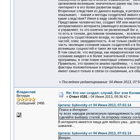
организмов возникших значительно ранее нас (но
«интернет» в его более развитом виде).
Вторичные следствия из данного вывода, и ретрос
показывает, - знания и методы создателей живого 
какие следствия? Имея в виду свойства элементов
Представим человечество, создает ИИ или квант
интерактивного интернета (имеющего возможность 
и управляют, то это конечно не религиозный бог и
то есть в точном, дословном понимании, - вселенн
сущность существовало всегда, но приобретало р
частей, плюс эмерджентность. А не только свойст
часть эволюции сознания наших создателей и в б
возникших сущностей и таких же как мы входящих
В том смысле, что матрица, как иерархическая си
сознание каждого и в более значительной степени
программы, в этом плане некоторые элементы раб
Правильно, это провести анализ проблемы, - с по
факторы положительные и отрицательные и выстр
имеет смысл только в связи со сказанным, а в о
«
Последнее редактирование: 04 Июня 2013, 07:5
Владислав
Re: Кто нас создал: случай, Бог или Косм
Ветеран
«
Ответ #191 :
04 Июня 2013, 09:36:42 »
Сообщений: 2486
Цитата: bykovsky от 04 Июня 2013, 07:01:14
Поиск в Интернет:
«у всех народов религиозную принадлежность оп
сделайте выборку статей, по второму поиску сог
В интернете имеется пища для любого ума.. для пу
шакалов...
Цитата: bykovsky от 04 Июня 2013, 07:01:14
Вопрос.