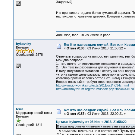
Задорный)
И в принципе это даже более гуманный вариант. П
настоящем откровении девочки. Который хранитьо
Audi, vide, tace - si vis vivere in pace.
bykovsky
Re: Кто нас создал: случай, Бог или Косм
Ветеран
«
Ответ #186 :
03 Июня 2013, 21:58:22 »
Сообщений: 2878
Отвечать вопросом на вопрос не прилично, тем б
Мои два вопроса:
1. кто является источником ненависти и вражды 
2. Эти тексты разрешены для изучения в школе?
В виде подготовки читателя к ответу на ваш вопр
«кто на самом деле развязал первую и вторую ми
«заговор против человечества Ротшильды Рокфе
Вопрос сложный и требует всестороннего исследо
http://www.ic-xc-nika.ru/texts/2011/oct/n034c.html
http://bolshoyforum.org/forum/index.php?topic=44670.
terra
Re: Кто нас создал: случай, Бог или Косм
Модератор своей темы
«
Ответ #187 :
03 Июня 2013, 22:00:21 »
Ветеран
Цитата: bykovsky от 03 Июня 2013, 21:58:22
Сообщений: 1811
В виде подготовки читателя к ответу на ваш вопр
1.А сами помыслить вы не в состоянии? Пусть да
2.( есть такие вопросы,которые однозначно явля