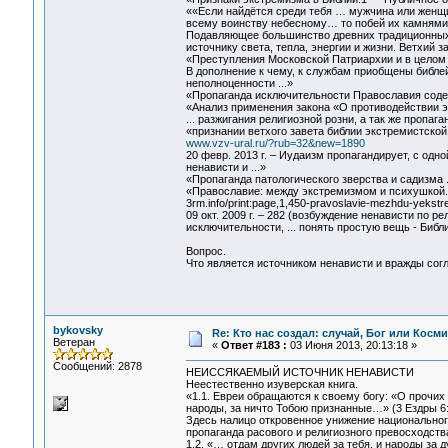
««Если найдётся среди тебя … мужчина или женщин
всему воинству небесному… то побей их камнями д
Подавляющее большинство древних традиционных 
источнику света, тепла, энергии и жизни. Ветхий з
«Преступления Московской Патриархии и в целом
В дополнение к чему, к службам приобщены библей
неполноценности ...»
«Пропаганда исключительности Православия содерж
«Анализ применения закона «О противодействии эк
... разжигания религиозной розни, а так же пропаг
«признании ветхого завета библии экстремистской
www.vzv-ural.ru/?rub=32&new=1890‎
20 февр. 2013 г. – Иудаизм пропагандирует, с одн
ненависти и ...»
«Пропаганда патологического зверства и садизма
«Православие: между экстремизмом и психушкой.
3rm.info/print:page,1,450-pravoslavie-mezhdu-yekstre
09 окт. 2009 г. – 282 (возбуждение ненависти по р
исключительности, ... понять простую вещь - Биб
Вопрос.
Что является источником ненависти и вражды сог
bykovsky
Re: Кто нас создал: случай, Бог или Косм
Ветеран
«
Ответ #183 :
03 Июня 2013, 20:13:18 »
Сообщений: 2878
НЕИССЯКАЕМЫЙ ИСТОЧНИК НЕНАВИСТИ
Неестественно изуверская книга.
«1.1. Евреи обращаются к своему богу: «О прочих
народы, за ничто Тобою признанные…» (3 Ездры 6:
Здесь налицо откровенное унижение национального
пропаганда расового и религиозного превосходств
1.2. «… отдам других людей за тебя, и народы за д