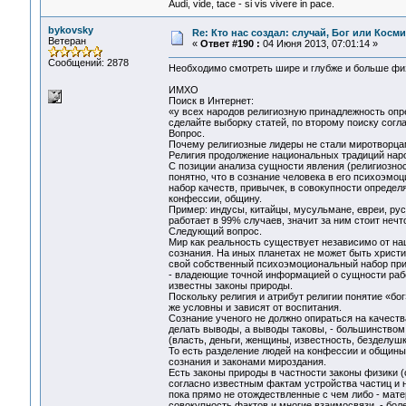
Audi, vide, tace - si vis vivere in pace.
bykovsky
Re: Кто нас создал: случай, Бог или Косм
Ветеран
«
Ответ #190 :
04 Июня 2013, 07:01:14 »
Сообщений: 2878
Необходимо смотреть шире и глубже и больше фи
ИМХО
Поиск в Интернет:
«у всех народов религиозную принадлежность опр
сделайте выборку статей, по второму поиску согл
Вопрос.
Почему религиозные лидеры не стали миротворца
Религия продолжение национальных традиций нар
С позиции анализа сущности явления (религиозност
понятно, что в сознание человека в его психоэм
набор качеств, привычек, в совокупности определ
конфессии, общину.
Пример: индусы, китайцы, мусульмане, евреи, рус
работает в 99% случаев, значит за ним стоит неч
Следующий вопрос.
Мир как реальность существует независимо от на
сознания. На иных планетах не может быть христи
свой собственный психоэмоциональный набор прив
- владеющие точной информацией о сущности рабо
известны законы природы.
Поскольку религия и атрибут религии понятие «бо
же условны и зависят от воспитания.
Сознание ученого не должно опираться на качест
делать выводы, а выводы таковы, - большинство
(власть, деньги, женщины, известность, безделушки 
То есть разделение людей на конфессии и общины
сознания и законами мироздания.
Есть законы природы в частности законы физики (
согласно известным фактам устройства частиц и н
пока прямо не отождествленные с чем либо - матер
совокупность фактов и многие взаимосвязи, - бол