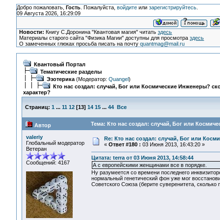
Добро пожаловать,
Гость
. Пожалуйста,
войдите
или
зарегистрируйтесь
.
09 Августа 2026, 16:29:09
Новости:
Книгу С.Доронина "Квантовая магия" читать
здесь
Материалы старого сайта "Физика Магии" доступны для просмотра
здесь
О замеченных глюках просьба писать на почту
quantmag@mail.ru
Квантовый Портал
Тематические разделы
Эзотерика
(Модератор:
Quangel
)
Кто нас создал: случай, Бог или Космические Инженеры? ско
характер?
Страниц:
1
...
11
12
[
13
]
14
15
...
44
Все
Тема: Кто нас создал: случай, Бог или Космич
Автор
valeriy
Re: Кто нас создал: случай, Бог или Косм
Глобальный модератор
«
Ответ #180 :
03 Июня 2013, 16:43:20 »
Ветеран
Цитата: terra от 03 Июня 2013, 14:58:44
Сообщений: 4167
А с европейскими женщинами все в порядке.
Ну разумеется со времени последнего инквизиторс
нормальный генетический фон уже мог восстанови
Советского Союза (берите суверенитета, сколько п