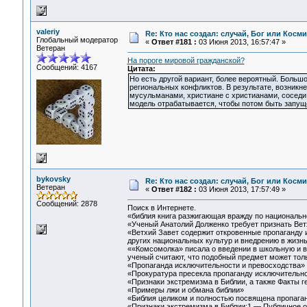
valeriy
Re: Кто нас создал: случай, Бог или Косм
Глобальный модератор
«
Ответ #181 :
03 Июня 2013, 16:57:47 »
Ветеран
На пороге мировой гражданской?
Сообщений: 4167
Цитата:
Но есть другой вариант, более вероятный. Больш
региональных конфликтов. В результате, возникне
мусульманами, христиане с христианами, соседи 
модель отрабатывается, чтобы потом быть запу
bykovsky
Re: Кто нас создал: случай, Бог или Косм
Ветеран
«
Ответ #182 :
03 Июня 2013, 17:57:49 »
Сообщений: 2878
Поиск в Интернете.
«библия книга разжигающая вражду по национальн
«Ученый Анатолий Долженко требует признать Ветх
«Ветхий Завет содержит откровенные пропаганду 
других национальных культур и внедрению в жизнь
««Комсомолка» писала о введении в школьную и в
ученый считают, что подобный предмет может тол
«Пропаганда исключительности и превосходства»
«Прокуратура пресекла пропаганду исключительно
«Признаки экстремизма в Библии, а также Факты ге
«Примеры лжи и обмана библии»
«Библия целиком и полностью посвящена пропага
«Признаки экстремизма в Библии:1 — Публичное оп