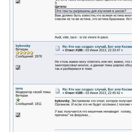
3.
Цитата:
Эти тексты разрешены для изучения в школе?
Вам должно быть известно,что всякая истина мног
совсем не та же истина ,что истина Брахмана. Ис
Audi, vide, tace - si vis vivere in pace.
bykovsky
Re: Кто нас создал: случай, Бог или Косм
Ветеран
«
Ответ #188 :
03 Июня 2013, 22:33:47 »
Сообщений: 2878
Не столь важно могу ответить или нет, важно, чт
заинтересовал многих, и данная тема широко обсуж
так и разберемся в теме.
terra
Re: Кто нас создал: случай, Бог или Косм
Модератор своей темы
«
Ответ #189 :
03 Июня 2013, 22:45:42 »
Ветеран
bykovsky
, Экстремизм это откат, которое получа
Сообщений: 1811
Организм. И если это не будет осознано ( похоже ч
У вас получается,что кишечник ненавидит голову, 
причины" на форумах...