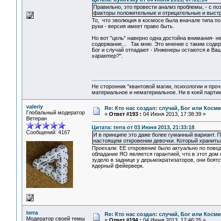
Правильно, это провести анализ проблемы, - с по
факторы положительные и отрицательные и выстр
То, что эволюция в космосе была вначале типа по 
руки - версия имеет право быть.
Но вот "цель" наверно одна достойна внимания- н
содержание... Так мню. Это мнение с таким содерж
Бог и случай отпадают - Инженеры остаются в Ва
характер
?".
Не сторонник "квантовой магии, психологии и проч
материальное и нематериальное. Ни в коей партии
valeriy
Re: Кто нас создал: случай, Бог или Косм
Глобальный модератор
«
Ответ #193 :
04 Июня 2013, 17:38:39 »
Ветеран
Цитата: terra от 03 Июня 2013, 21:33:18
Сообщений: 4167
И в принципе это даже более гуманный вариант. 
настоящем откровении девочки. Который хранить
Проехали. ЕЕ откровение было актуально по пово
обладание ЯО является гарантией, что в этот дом
зудело в заднице у дерьмократизаторов, они боятс
ядерный фейерверк.
terra
Re: Кто нас создал: случай, Бог или Косм
Модератор своей темы
«
Ответ #194 :
04 Июня 2013, 17:46:25 »