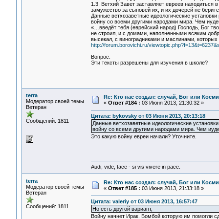
1.3. Ветхий Завет заставляет евреев находиться 
замужество за сыновей их, и их дочерей не берите
Данные ветхозаветные идеологические установки
войну со всеми другими народами мира. Чем иудеи
«…введёт тебя (еврейский народ) Господь, Бог тв
не строил, и с домами, наполненными всяким добр
высекал, с виноградниками и маслинами, которых 
http://forum.borovichi.ru/viewtopic.php?f=13&t=6237&
Вопрос.
Эти тексты разрешены для изучения в школе?
terra
Re: Кто нас создал: случай, Бог или Косм
Модератор своей темы
«
Ответ #184 :
03 Июня 2013, 21:30:32 »
Ветеран
Цитата: bykovsky от 03 Июня 2013, 20:13:18
Сообщений: 1811
Данные ветхозаветные идеологические установки
войну со всеми другими народами мира. Чем иуде
Это какую войну евреи начали? Уточните.
Audi, vide, tace - si vis vivere in pace.
terra
Re: Кто нас создал: случай, Бог или Косм
Модератор своей темы
«
Ответ #185 :
03 Июня 2013, 21:33:18 »
Ветеран
Цитата: valeriy от 03 Июня 2013, 16:57:47
Сообщений: 1811
Но есть другой вариант,
Войну начнет Ирак. Бомбой которую им помогли с