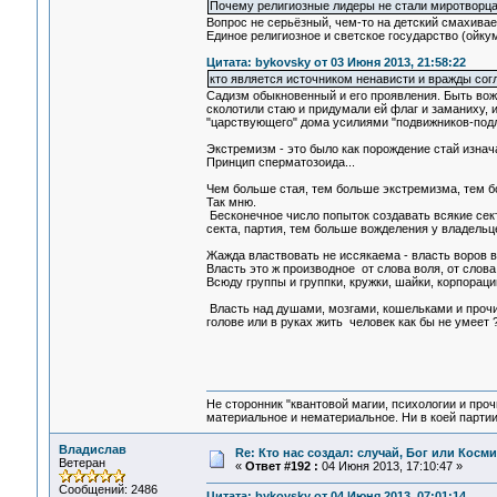
Почему религиозные лидеры не стали миротворц
Вопрос не серьёзный, чем-то на детский смахивает
Единое религиозное и светское государство (ойку
Цитата: bykovsky от 03 Июня 2013, 21:58:22
кто является источником ненависти и вражды сог
Садизм обыкновенный и его проявления. Быть вожа
сколотили стаю и придумали ей флаг и заманиху, и
"царствующего" дома усилиями "подвижников-подли
Экстремизм - это было как порождение стай изнач
Принцип сперматозоида...
Чем больше стая, тем больше экстремизма, тем б
Так мню.
Бесконечное число попыток создавать всякие сект
секта, партия, тем больше вожделения у владельц
Жажда властвовать не иссякаема - власть воров в 
Власть это ж производное от слова воля, от слова 
Всюду группы и группки, кружки, шайки, корпорац
Власть над душами, мозгами, кошельками и прочие 
голове или в руках жить человек как бы не умеет 
Не сторонник "квантовой магии, психологии и проч
материальное и нематериальное. Ни в коей партии
Владислав
Re: Кто нас создал: случай, Бог или Косм
Ветеран
«
Ответ #192 :
04 Июня 2013, 17:10:47 »
Сообщений: 2486
Цитата: bykovsky от 04 Июня 2013, 07:01:14