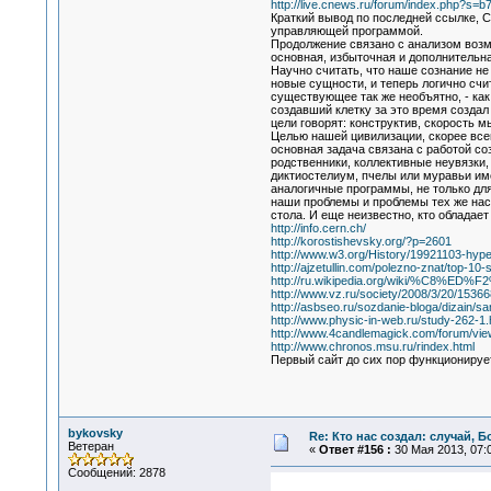
http://live.cnews.ru/forum/index.php
Краткий вывод по последней ссылке, 
управляющей программой.
Продолжение связано с анализом возм
основная, избыточная и дополнительн
Научно считать, что наше сознание не
новые сущности, и теперь логично сч
существующее так же необъятно, - как
создавший клетку за это время создал
цели говорят: конструктив, скорость
Целью нашей цивилизации, скорее всег
основная задача связана с работой со
родственники, коллективные неувязки,
диктиостелиум, пчелы или муравьи им
аналогичные программы, не только для
наши проблемы и проблемы тех же насек
стола. И еще неизвестно, кто обладает
http://info.cern.ch/
http://korostishevsky.org/?p=2601
http://www.w3.org/History/19921103-hyp
http://ajzetullin.com/polezno-znat/top-1
http://ru.wikipedia.org/wiki/%C8%
http://www.vz.ru/society/2008/3/20/15366
http://asbseo.ru/sozdanie-bloga/dizain/sam
http://www.physic-in-web.ru/study-262-1.
http://www.4candlemagick.com/forum/vie
http://www.chronos.msu.ru/rindex.html
Первый сайт до сих пор функционируе
bykovsky
Re: Кто нас создал: случай, 
Ветеран
«
Ответ #156 :
30 Мая 2013, 07:0
Сообщений: 2878