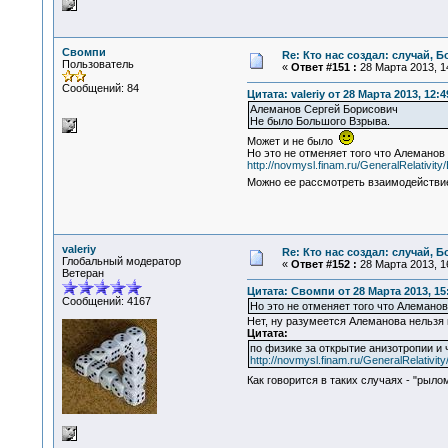
Свомпи
Re: Кто нас создал: случай, 
Пользователь
«
Ответ #151 :
28 Марта 2013, 14
Сообщений: 84
Цитата: valeriy от 28 Марта 2013, 12:4
Алеманов Сергей Борисович
Не было Большого Взрыва.
Может и не было
Но это не отменяет того что Алеманов
http://novmysl.finam.ru/GeneralRelativit
Можно ее рассмотреть взаимодействие
valeriy
Re: Кто нас создал: случай, 
Глобальный модератор
«
Ответ #152 :
28 Марта 2013, 16
Ветеран
Цитата: Свомпи от 28 Марта 2013, 15
Сообщений: 4167
Но это не отменяет того что Алеманов
Нет, ну разумеется Алеманова нельзя
Цитата:
по физике за открытие анизотропии и 
http://novmysl.finam.ru/GeneralRelativit
Как говорится в таких случаях - "рыл