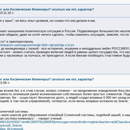
Бог или Космические Инженеры? сколько им лет, характер?
0:11:16 »
я у крыс", не весь опыт целиком, но схема что они делали и как.
нает ныншенюю политическую ситуацию в России. Подавляющее большинство населе
ое обидное, даже не хотят ничего сделать, чтобы изменить ситуацию, заявляя, что их
ть" и заинтересовала.
impanze-samoogranichenije-bloh-i-ijerarkhija-u-krys
 до милиционера с палкой - все истерично, искренне и неподдельно любят РОССИЮ!!!, 
стью» - можно считать проведен включая людей в рамках целого государства, что каса
ии у насекомых за полчаса, не приходится. А если блохам пообещать счастливое будуще
Бог или Космические Инженеры? сколько им лет, характер?
2:06 »
как возник бог, и в этом случае, вопрос сложнее – он продолжение определения бога 
ложности, возникшая ранее возникновения собственных более простых элементов. Подо
речие, бог - существует бесконечно долго, а людей создал впервые 6 000 лет назад и
юцией, в том числе управляемой), четвертое, если жизнь впервые возникла на Земле,
Солнечной системы.
ь мало шансов для образования спокойной Солнечной системы, подобной нашей, и на
я система появилась", - говорит ученый.
080808/150193507.html#13683781188693&message=resize&relto=register&action=addClass&val
никальной_Земли
тройка_Вселенной