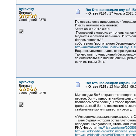
bykovsky
Re: Кто нас создал: случай, 
Ветеран
«
Ответ #154 :
17 Апреля 2013, 1
Сообщений: 2878
По ссылке есть видеоролик, - "иерархи
И есть немного комментов:
"АИН 08-09-2012 00:09
Последний эксперимент очень напоми
бюджеты и сажают невинных. И что сам
беспомощность"."
собственно "воспитанная беспомощнос
http://animalworld.com.ua/news/Opyt-s-sh
Ведь согласимся власть от президента
Так что опыт с «пассивной беспомощно
то сомневаться в возникновении религ
если их током бить!
bykovsky
Re: Кто нас создал: случай, 
Ветеран
«
Ответ #155 :
13 Мая 2013, 09:2
Сообщений: 2878
Мир создал Бог! сохраняется вопрос, 
первое, бог - сущность наибольшей с
познаваемости вообще. Второе противо
(религиозный бог не совместим с эвол
стабильные могли привести к этому.
«"Астрономы доказали уникальность 
Такая бурная история оставляет очен
определенные условия, чтобы солнечна
РИА Новости
http://ria.ru/science/20
http://ru.wikipedia.org/wiki/Гипотеза_у
http://ru.wikipedia.org/wiki/Тонкая_нас