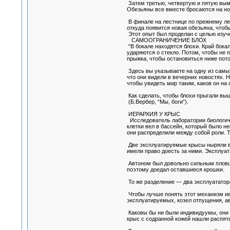
Затем третью, четвертую и пятую вымо
Обезьяны все вместе бросаются на но
В финале на лестнице по прежнему леж
откуда появится новая обезьяна, чтобы
Этот опыт был проделан с целью изуче
САМООГРАНИЧЕНИЕ БЛОХ
“В бокале находятся блохи. Край бокал
ударяются о стекло. Потом, чтобы не п
прыжка, чтобы остановиться ниже потол
Здесь вы указываете на одну из самых
что они видели в вечерних новостях. 
чтобы увидеть мир таким, каков он на с
Как сделать, чтобы блохи прыгали вы
(Б.Вербер, “Мы, боги”).
ИЕРАРХИЯ У КРЫС
Исследователь лаборатории биологиче
клетки вел в бассейн, который было н
они распределили между собой роли. 
Две эксплуатируемые крысы ныряли в в
имели право доесть за ними. Эксплуат
Автоном был довольно сильным пловцом
поэтому доедал оставшиеся крошки.
То же разделение — два эксплуататора
Чтобы лучше понять этот механизм ие
эксплуатируемых, козел отпущения, ав
Каковы бы ни были индивидуумы, они в
крыс с содранной кожей нашли распят