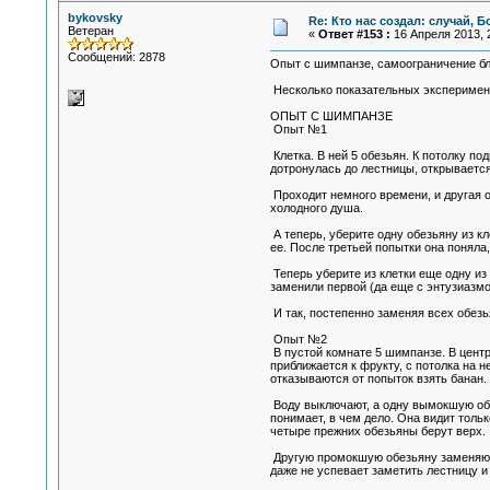
bykovsky
Re: Кто нас создал: случай, 
Ветеран
«
Ответ #153 :
16 Апреля 2013, 2
Сообщений: 2878
Опыт с шимпанзе, самоограничение бл
Несколько показательных эксперимен
ОПЫТ С ШИМПАНЗЕ
Опыт №1
Клетка. В ней 5 обезьян. К потолку п
дотронулась до лестницы, открывается
Проходит немного времени, и другая о
холодного душа.
А теперь, уберите одну обезьяну из к
ее. После третьей попытки она поняла,
Теперь уберите из клетки еще одну из
заменили первой (да еще с энтузиазмо
И так, постепенно заменяя всех обезья
Опыт №2
В пустой комнате 5 шимпанзе. В центре
приближается к фрукту, с потолка на 
отказываются от попыток взять банан.
Воду выключают, а одну вымокшую обез
понимает, в чем дело. Она видит тольк
четыре прежних обезьяны берут верх.
Другую промокшую обезьяну заменяют н
даже не успевает заметить лестницу и 