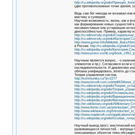
http://ru.wikipedia.org/wiki/Принцип_Коп
(две противоположные точки зрения, с
Ведь сам бог никогда не возникал или
мистику и суеверия.
Научная возможность: жизнь, как и вс
как формирование новых сущностей в в
несовместимые или устаревшие исчезл
дееспособностью. Пример, характер и
http://ru.wikiversity.org/wiki/Социаль
http://ru.wikiversity.org/wiki/Категория:
http://www.gumer.info/bibliotek_Buks/His
в России.
http://ru.wikipedia.org/wiki/
http://ru.wikipedia.org/wiki/Категория:
http://www.pravo.vuzlib.org/book_z952_p
Научным является вопрос, - о наличи
элементов и пр.). Согласимся если и 
последовательности. И диалектика ук
обязана унифицировать, вплоть до ст
Теория управления систем.
http://kommunika.ru/?p=2277
http://www.kirsoft.com.ru/intell/KSNews_
http://ru.wikiversity.org/wiki/Теория_уст
http://ru.wikipedia.org/wiki/Теория_упра
http://ru.wikipedia.org/wiki/Оптимально
http://ru.wikipedia.org/wiki/Вариационн
http://ru.wikipedia.org/wiki/Математиче
http://en.wiktionary.org/wiki/Wiktionary:Cr
http://www.femto.com.ua/articles/part_2/
http://www.wikiwaves.org/Introduction_t
http://www.maplesoft.com/applications/
http://ru.wikipedia.org/wiki/Особая_т
Научный вывод прост, мистический ил
развивающихся личностей, - матрица п
описываемых объектов тема обсуждени