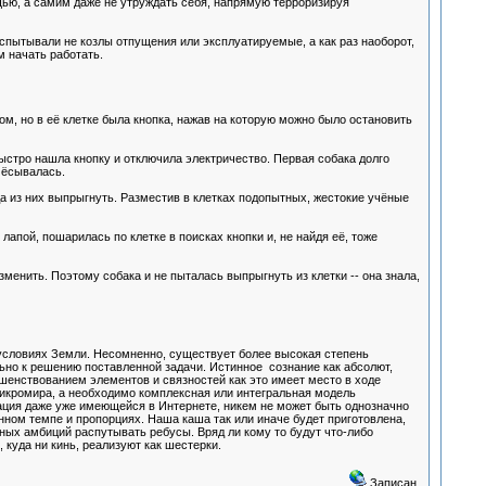
щью, а самим даже не утруждать себя, напрямую терроризируя
пытывали не козлы отпущения или эксплуатируемые, а как раз наоборот,
 начать работать.
м, но в её клетке была кнопка, нажав на которую можно было остановить
быстро нашла кнопку и отключила электричество. Первая собака долго
очёсывалась.
да из них выпрыгнуть. Разместив в клетках подопытных, жестокие учёные
лапой, пошарилась по клетке в поисках кнопки и, не найдя её, тоже
менить. Поэтому собака и не пыталась выпрыгнуть из клетки -- она знала,
 условиях Земли. Несомненно, существует более высокая степень
ьно к решению поставленной задачи. Истинное сознание как абсолют,
шенствованием элементов и связностей как это имеет место в ходе
икромира, а необходимо комплексная или интегральная модель
мация даже уже имеющейся в Интернете, никем не может быть однозначно
данном темпе и пропорциях. Наша каша так или иначе будет приготовлена,
чных амбиций распутывать ребусы. Вряд ли кому то будут что-либо
 куда ни кинь, реализуют как шестерки.
Записан