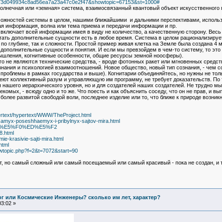
?s=b73d049934c8ad56ea7a23a47c0e2f47&showtopic=67153&st=1000#
Солнечная или «земная» система, взаимосвязанный квантовый объект искусственного
ожностей системы в целом, нашими ближайшими и дальними перспективами, использо
ая информация, волна или тема приема и передачи информации и пр.
 включает всей информации имея в виду не количество, а качественную сторону. Весь
итать дополнительные сущности есть в любое время. Система в целом рационализируе
 по глубине, так и сложности. Простой пример живая клетка на Земле была создана 4 
 дополнительные сущности и понятия. И если мы превзойдем в чем-то систему, то это 
 мышления, когнитивные особенности, общие ресурсы земной ноосферы).
о не являются технические средства, - вроде фотонных ракет или мгновенных средств
знания и психологией взаимоотношений. Новое общество, новый тип сознания, - чем со
 проблемы в рамках государства и выше). Когнитарии объединяйтесь, но нужны не тольк
еют коллективный разум и управляющую им программу, не требует доказательств. По 
 нашего иерархического уровня, но и для создателей наших создателей. Не трудно м
омых, - всюду одно и то же. Что поесть и как объяснить соседу, что он не прав, и вып
 более развитой свободой воли, последнее изделие или то, что ближе к природе возник
ertext/hypertext/WWW/TheProject.html
0-samyx-poseshhaemyx-i-pribylnyx-sajtov-mira.html
ED%F2%E5%F0%ED%E5%F2
8.html
ie-krasivie-sajti-mira.html
html
wtopic.php?f=2&t=7072&start=90
т, но самый сложный или самый посещаемый или самый красивый - пока не создан, и 
Бог или Космические Инженеры? сколько им лет, характер?
3:02 »