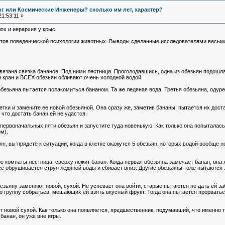
Бог или Космические Инженеры? сколько им лет, характер?
1:53:11 »
ох и иерархия у крыс
тов поведенческой психологии животных. Выводы сделанные исследователями весьма
одвязана связка бананов. Под ними лестница. Проголодавшись, одна из обезьян подошл
 кран и ВСЕХ обезьян обливают очень холодной водой.
безьяна пытается полакомиться бананом. Та же ледяная вода. Третья обезьяна, одурев
летки и замените ее новой обезьяной. Она сразу же, заметив бананы, пытается их дос
 что достать банан ей не удастся.
 первоначальных пяти обезьян и запустите туда новенькую. Как только она попыталась 
м).
н, вы придете к ситуации, когда в клетке окажутся 5 обезьян, которых водой вообще н
 комнаты лестница, сверху лежит банан. Когда первая обезьяна замечает банан, она л
нее обрушивается струя ледяной воды и сбивает вниз. Другие обезьяны тоже пытаются з
ьяну заменяют новой, сухой. Не успевает она войти, старые пытаются не дать ей заб
о группу собратьев, мешающих ей взять вкусный фрукт. Тогда она пытается прорваться 
овой сухой. Как только она появляется, предшественник, подумавший, что именно та
банан, он уже вне игры.