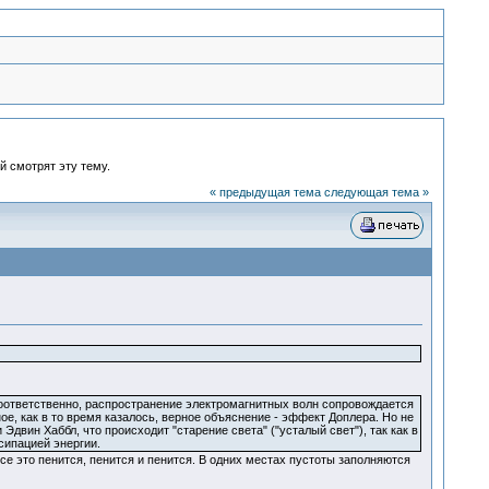
й смотрят эту тему.
« предыдущая тема
следующая тема »
соответственно, распространение электромагнитных волн сопровождается
е, как в то время казалось, верное объяснение - эффект Доплера. Но не
двин Хаббл, что происходит "старение света" ("усталый свет"), так как в
сипацией энергии.
 все это пенится, пенится и пенится. В одних местах пустоты заполняются