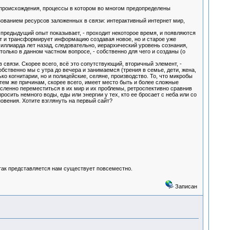
 происхождения, процессы в котором во многом предопределены
ванием ресурсов заложенных в связи: интерактивный интернет мир,
 предыдущий опыт показывает, - проходит некоторое время, и появляются
т и трансформирует информацию создавая новое, но и старое уже
миллиарда лет назад, следовательно, иерархический уровень сознания,
только в данном частном вопросе, - собственно для чего и созданы (о
 связи. Скорее всего, всё это сопутствующий, вторичный элемент, -
бственно мы с утра до вечера и занимаемся (трения в семье, дети, жена,
о когнитарии, но и полицейские, селяне, производство. То, что микробы
тем же причинам, скорее всего, имеет место быть и более сложные
ысленно переместиться в их мир и их проблемы, ретроспективно сравнив
росить немного воды, еды или энергии у тех, кто ее бросает с неба или со
новения. Хотите взглянуть на первый сайт?
так представляется нам существует повсеместно.
Записан