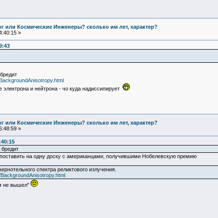
Бог или Космические Инженеры? сколько им лет, характер?
:40:15 »
9:43
 бредит
y/BackgroundAnisotropy.html
 электрона и нейтрона - чо куда надиссипирует
Бог или Космические Инженеры? сколько им лет, характер?
:48:59 »
:40:15
 бредит
 поставить на одну доску с американцами, получившими Нобелевскую премию
чернотельного спектра реликтового излучения.
y/BackgroundAnisotropy.html
ом не вышел"