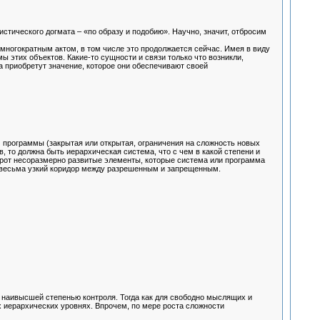
истического догмата – «по образу и подобию». Научно, значит, отбросим
 многократным актом, в том числе это продолжается сейчас. Имея в виду
 этих объектов. Какие-то сущности и связи только что возникли,
 приобретут значение, которое они обеспечивают своей
 программы (закрытая или открытая, ограничения на сложность новых
 то должна быть иерархическая система, что с чем в какой степени и
орот несоразмерно развитые элементы, которые система или программа
то весьма узкий коридор между разрешенным и запрещенным.
 наивысшей степенью контроля. Тогда как для свободно мыслящих и
х иерархических уровнях. Впрочем, по мере роста сложности