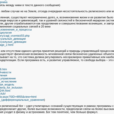
ерника
вязь между ними в тексте данного сообщения)
 в любом случае не на Земле, отсюда очередная несостоятельность религиозного или м
еленная, существуют неограниченно долго, и, возникновение жизни и ее развитие было
иде вирусов и цивилизаций, так и уровней связностей в бесконечной иерархии системы
и, другие отрабатываются как продолжение и совершенствование возникших, и завтра
зменения социальных связей в 20 веке
ные_изменения_и_процессы
Социология
tory/zagl_vsemist/03.php
Сексуальные_девиации
Сексуальные_девиации
age_2.html
и или отсутствии единого центра принятия решений и природы управляющей процессом
существует физическая возможность мгновенной связи бесконечно удаленных объектов,
азывает на то, что система должна регулировать несоразмерно примитивные или наоб
андартизации. Если программа есть, и развитие управляемое, то свобода выбора – э
26.htm
ойчивости
вления
е_управление
ое_исчисление
ская_модель
iteria_for_inclusion
4244.html
o_KdV
view.aspx?SID=4855&view=html
очка_(дифференциальные_уравнения
)
и религиозный бог – удел утилитарных сознаний существующих в рамках программы с
редполагает другие, более высокие возможности, предполагая связи на более высоки
я уходит в физику и астрономию. Бог тем понятнее, чем больше формул.