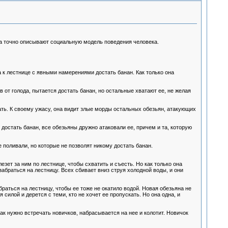
 точно описывают социальную модель поведения человека.
а к лестнице с явными намерениями достать банан. Как только она
 от голода, пытается достать банан, но остальные хватают ее, не желая
тать. К своему ужасу, она видит злые морды остальных обезьян, атакующих
достать банан, все обезьяны дружно атаковали ее, причем и та, которую
е поливали, но которые не позволят никому достать банан.
езет за ним по лестнице, чтобы схватить и съесть. Но как только она
абраться на лестницу. Всех сбивает вниз струя холодной воды, и они
раться на лестницу, чтобы ее тоже не окатило водой. Новая обезьяна не
силой и дерется с теми, кто не хочет ее пропускать. Но она одна, и
к нужно встречать новичков, набрасывается на нее и колотит. Новичок