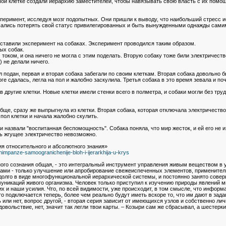
шой клетке создали иерархию заместителей, чтобы навязывать свою власть с их помо
еримент, исследуя мозг подопытных. Они пришли к выводу, что наибольший стресс ис
сались потерять свой статус привилегированных и быть вынужденными однажды самим
тавили эксперимент на собаках. Эксперимент проводился таким образом.
ых собак.
оком, и она ничего не могла с этим поделать. Вторую собаку тоже били электричество
) не делали ничего.
ыл подан, первая и вторая собака забегали по своим клеткам. Вторая собака довольно 
оге сдалась, легла на пол и жалобно заскулила. Третья собака в это время зевала и п
 другие клетки. Новые клетки имели стенки всего в полметра, и собаки могли без тру
ще, сразу же выпрыгнула из клетки. Вторая собака, которая отключала электричество 
 пол клетки и начала жалобно скулить.
 назвали "воспитанная беспомощность". Собака поняла, что мир жесток, и ей его не из
ить жгущее электричество невозможно.
я относительного и абсолютного знания»
impanze-samoogranichenije-bloh-i-ijerarkhija-u-krys
ного сознания общая, - это интегральный инструмент управления живым веществом в
нами - только улучшение или апробирование свежеиспеченных элементов, применител
долго в виде многофункциональной иерархической системы, и постоянно занято совер
уникаций живого организма. Человек только приступил к изучению природы явлений м
их и наши усилия. Что, по всей видимости, уже происходит, в том смысле, что инфор
кто подключается теперь, более чем реально будут иметь вскоре то, что им дают в за
 или нет, вопрос другой, - вторая серия зависит от имеющихся узлов и собственно ли
овольствие, нет, значит так легли твои карты. – Козыри сам же сбрасывал, а шестерки,