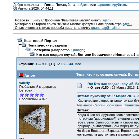
Добро пожаловать,
Гость
. Пожалуйста,
войдите
или
зарегистрируйтесь
.
08 Августа 2026, 04:44:11
Новости:
Книгу С.Доронина "Квантовая магия" читать
здесь
Материалы старого сайта "Физика Магии" доступны для просмотра
здесь
О замеченных глюках просьба писать на почту
quantmag@mail.ru
Квантовый Портал
Тематические разделы
Эзотерика
(Модератор:
Quangel
)
Кто нас создал: случай, Бог или Космические Инженеры? с
Страниц:
1
...
9
10
[
11
]
12
13
...
44
Все
Тема: Кто нас создал: случай, Бог 
Автор
valeriy
Re: Кто нас создал: случай, 
Глобальный модератор
«
Ответ #150 :
28 Марта 2013, 12
Ветеран
Цитата: bykovsky от 27 Марта 2013, 2
Сообщений: 4167
Хаотические скорости галактик как буд
Алеманов Сергей Борисович: Квантовы
Цитата:
Когда было обнаружено космологическ
потерями (диссипацией) энергии за с
все с этим были согласны и споры про
природе (в материальном мире) не су
Не было Большого Взрыва. Вселенная ра
материей, из других мест материя уход