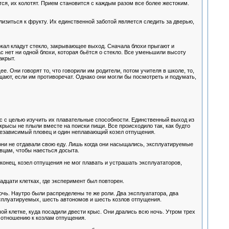
ся, их колотят. Прием становится с каждым разом все более жестоким.
изиться к фрукту. Их единственной заботой является следить за дверью,
бокал кладут стекло, закрывающее выход. Сначала блохи прыгают и
ас нет ни одной блохи, которая бьётся о стекло. Все уменьшили высоту
акрыт.
 Они говорят то, что говорили им родители, потом учителя в школе, то,
щают, если им противоречат. Однако они могли бы посмотреть и подумать,
с с целью изучить их плавательные способности. Единственный выход из
крысы не плыли вместе на поиски пищи. Все происходило так, как будто
 независимый пловец и один неплавающий козел отпущения.
 они не отдавали свою еду. Лишь когда они насыщались, эксплуатируемые
овцам, чтобы наесться досыта.
онец, козел отпущения не мог плавать и устрашать эксплуататоров,
дцати клетках, где эксперимент был повторен.
чь. Наутро были распределены те же роли. Два эксплуататора, два
ксплуатируемых, шесть автономов и шесть козлов отпущения.
й клетке, куда посадили двести крыс. Они дрались всю ночь. Утром трех
 отношению к козлам отпущения.