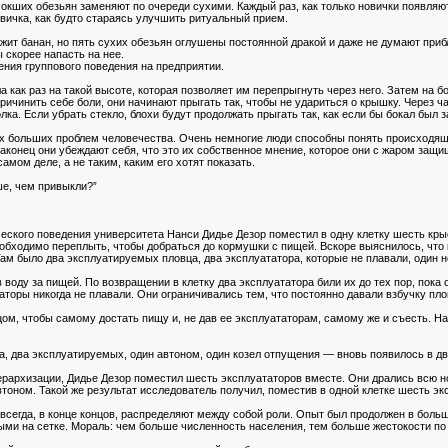
кших обезьян заменяют по очереди сухими. Каждый раз, как только новички появляют
вичка, как будто стараясь улучшить ритуальный прием.
ит банан, но пять сухих обезьян оглушены постоянной дракой и даже не думают прибл
 скорее напасть на нее.
ния группового поведения на предприятии.
а как раз на такой высоте, которая позволяет им перепрыгнуть через него. Затем на 
ричинить себе боли, они начинают прыгать так, чтобы не удариться о крышку. Через ч
ка. Если убрать стекло, блохи будут продолжать прыгать так, как если бы бокал был з
 больших проблем человечества. Очень немногие люди способны понять происходящее.
Наконец они убеждают себя, что это их собственное мнение, которое они с жаром защи
амом деле, а не таким, каким его хотят показать.
ше, чем привыкли?”
ского поведения университета Нанси Дидье Дезор поместил в одну клетку шесть кры
еобходимо переплыть, чтобы добраться до кормушки с пищей. Вскоре выяснилось, что 
Там было два эксплуатируемых пловца, два эксплуататора, которые не плавали, один
оду за пищей. По возвращении в клетку два эксплуататора били их до тех пор, пока
аторы никогда не плавали. Они ограничивались тем, что постоянно давали взбучку пл
, чтобы самому достать пищу и, не дав ее эксплуататорам, самому же и съесть. Нак
, два эксплуатируемых, один автоном, один козел отпущения — вновь появилось в два
рархизации, Дидье Дезор поместил шесть эксплуататоров вместе. Они дрались всю но
тоном. Такой же результат исследователь получил, поместив в одной клетке шесть э
сегда, в конце концов, распределяют между собой роли. Опыт был продолжен в большо
ыми на сетке. Мораль: чем больше численность населения, тем больше жестокости по