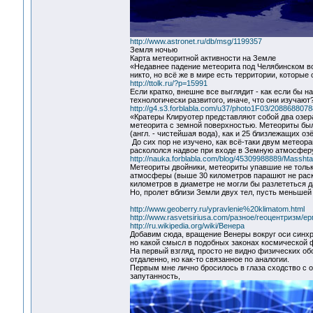
http://www.astronet.ru/db/msg/1199357
Земля ночью
Карта метеоритной активности на Земле
«Недавнее падение метеорита под Челябинском во
никто, но всё же в мире есть территории, которы
http://ttolk.ru/?p=15991
Если кратко, внешне все выглядит - как если бы 
технологически развитого, иначе, что они изучают
http://g4.s3.forblabla.com/u37/photo1F03/208868807
«Кратеры Клируотер представляют собой два озера
метеорита с земной поверхностью. Метеориты бы
(англ. - чистейшая вода), как и 25 близлежащих оз
До сих пор не изучено, как всё-таки двум метеор
раскололся надвое при входе в Земную атмосфер
http://nauka.forblabla.com/blog/45309988889/Masshta
Метеориты двойники, метеориты упавшие не тольк
атмосферы (выше 30 километров парашют не раск
километров в диаметре не могли бы разлететься д
Но, пролет вблизи Земли двух тел, пусть меньшей
http://www.geoberry.ru/ypravlenie%20klimatom.html
http://www.rasvetsiriusa.com/разное/геоцентризм/ер
http://ru.wikipedia.org/wiki/Венера
Добавим сюда, вращение Венеры вокруг оси синхр
но какой смысл в подобных законах космической ф
На первый взгляд, просто не видно физических об
отдаленно, но как-то связанное по аналогии.
Первым мне лично бросилось в глаза сходство с о
запутанность,