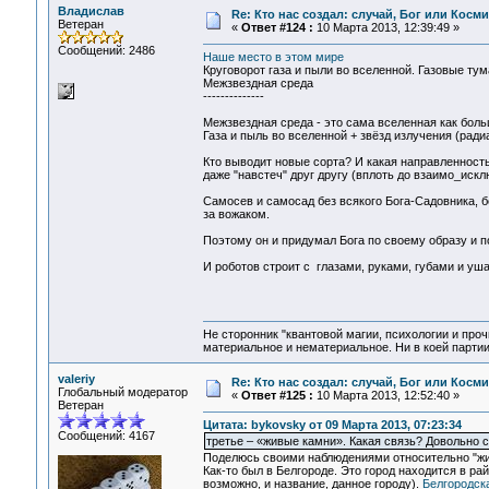
Владислав
Re: Кто нас создал: случай, Бог или Косм
Ветеран
«
Ответ #124 :
10 Марта 2013, 12:39:49 »
Сообщений: 2486
Наше место в этом мире
Круговорот газа и пыли во вселенной. Газовые 
Межзвездная среда
--------------
Межзвездная среда - это сама вселенная как больш
Газа и пыль во вселенной + звёзд излучения (ради
Кто выводит новые сорта? И какая направленность
даже "навстеч" друг другу (вплоть до взаимо_иск
Самосев и самосад без всякого Бога-Садовника, б
за вожаком.
Поэтому он и придумал Бога по своему образу и п
И роботов строит с глазами, руками, губами и уш
Не сторонник "квантовой магии, психологии и проч
материальное и нематериальное. Ни в коей партии
valeriy
Re: Кто нас создал: случай, Бог или Косм
Глобальный модератор
«
Ответ #125 :
10 Марта 2013, 12:52:40 »
Ветеран
Цитата: bykovsky от 09 Марта 2013, 07:23:34
Сообщений: 4167
третье – «живые камни». Какая связь? Довольно с
Поделюсь своими наблюдениями относительно "жи
Как-то был в Белгороде. Это город находится в р
возможно, и название, данное городу).
Белгородск