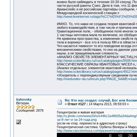
можно было наблюдать в течение 10-20 секунд. По
части русской ракеты Союз. Дело в том, что 11 ф
Арианспейс и её российские партнёры сообщили, 
Международной космической станции.»
http://www.liveinternet.ru/tags/%CC%E5%F2%E
ИМХО. То, что нами не создана теория квантовой г
любого взаимодействия, в том числе и причина ин
Гравитационное поле, - обобщенное поле многих о
1 частицы ничтожна мала по величине, но обобщен
Не кривизна пространства, а изменение свойств п
тела в воронку» - все это в пользу КМ и в области 
Что касается «живого» то его поведение всегда от
механическими свойствами, то оно на данном уро
науки, а не принципиальная сложность.
«АНАЛИЗ СВОЙСТВ ЭЛЕМЕНТАРНЫХ ЧАСТИЦ 
http://www.sciteclibrary.ru/rus/catalog/pages/5508.htm
КЛАССИЧЕСКИЕ ОБРАЗЫ КВАНТОВЫХ ЧИСЕЛ n, l, 
(Анализ отдельных элементов квантовой нелокальн
http://www.sciteclibrary.ru/rus/catalog/pages/4912.htm
«Ускоритель с перпендикулярным сведением пучк
http://medvedev-da.ru/forum.php?PAGE_NAME=rea
bykovsky
Re: Кто нас создал: случай, Бог или Косм
Ветеран
«
Ответ #127 :
14 Марта 2013, 09:59:03 »
Сообщений: 2878
Геоцентризм и живая материя
http://u.jimdo.com/www20/o/s446c2a48605a34da/img
за-8-лет-и-за-24-года.png
(если не откр. перенести в адресную строку)
Геоцентрическая система. Орбиты Венеры и Марса з
http://www.rasvetsiriusa.com/разное/геоцентризм/ер