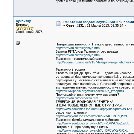
время с позиции многих абсолютно по-разному мы
bykovsky
Re: Кто нас создал: случай, Бог или Косм
Ветеран
«
Ответ #131 :
21 Марта 2013, 09:35:24 »
Сообщений: 2878
Потеря девственности. Наука о девственности - те
http://pravdu.ru/telegoniya.htm
Законы РИТА или Телегония: это правда
http://pravdu.ru/telegoniya.htm
Телегония - генетический след
http://econet.ru/articles/2157-telegoniya-geneticheskiy
Телегония (теория)
«Телего́ния (от др.-греч. τῆλε — «далеко» и γόνο
устаревшая биологическая концепция[1], утверж
партнёром существенно сказывается на наследств
последующими партнёрами. С позиций современной
экспериментальных исследованиях и не совмести
http://ru.wikipedia.org/wiki/Телегония_(теория
)
Порнография или почему муж изменяет?
http://pravdu.ru/pornoero.htm
ТЕЛЕГОНИЯ, ВОЛНОВАЯ ГЕНЕТИКА
И КВАНТОВЫЕ ЛЕВИОННЫЕ СТРУКТУРЫ
http://www.socionics.ibc.com.ua/physics/pdfs/as-f209
секретная телегония
http://www.youtube.com/watch?v=3AH9hUaQSzI
Телегония бомба замедленного действия
http://www.youtube.com/watch?v=y1VWUWg1wUc
Петров К. П. про распутную жизнь
http://www.youtube.com/watch?v=DFJWXeRrCXg