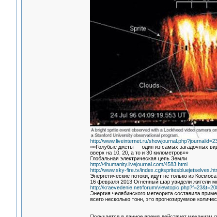
http://www.liveinternet.ru/showjournal.php?journalid
««Голубые джеты — один из самых загадочных вид
вверх на 10, 20, а то и 30 километров»»
Глобальная электрическая цепь Земли
http://4humanity.livejournal.com/4583.html
http://www.sky-fire.tv/index.cgi/spritesbluejetselves.ht
Энергетические потоки, идут не только из Космоса
16 февраля 2013 Огненный шар увидели жители мн
http://kraevedenie.net/forum/viewtopic.php?f=23&t
Энергия челябинского метеорита составила примерн
всего несколько тонн, это прогнозируемое колич
Получается в данное время действует механизм п