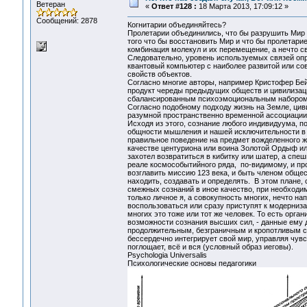
Ветеран
«
Ответ #128 :
18 Марта 2013, 17:09:12 »
Сообщений: 2878
Когнитарии объединяйтесь?
Пролетарии объединились, что бы разрушить Мир и
того что бы восстановить Мир и что бы пролетар
комбинация молекул и их перемещение, а нечто 
Следовательно, уровень используемых связей опр
квантовый компьютер с наиболее развитой или сов
свойств объектов.
Согласно многие авторы, например Кристофер Бей
продукт череды предыдущих обществ и цивилизаци
сбалансированным психоэмоциональным набором
Согласно подобному подходу жизнь на Земле, цив
разумной пространственно временной ассоциации,
Исходя из этого, сознание любого индивидуума, по
общности мышления и нашей исключительности в 
правильное поведение на предмет вожделенного же
качестве центуриона или воина Золотой Ордыф или 
захотел возвратиться в кибитку или шатер, а сп
реале космособытийного ряда, по-видимому, и прои
возглавить миссию 123 века, и быть членом обще
находить, создавать и определять. В этом плане,
смежных сознаний в иное качество, при необходи
только личное я, а совокупность многих, нечто на
воспользоваться или сразу приступят к модернизац
многих это тоже или тот же человек. То есть ор
возможности сознания высших сил, - данные ему 
продолжительным, безграничным и кропотливым с
бессердечно интегрирует свой мир, управляя чув
поглощает, всё и вся (условный образ иеговы).
Рsychologia Universalis
Психологические основы педагогики