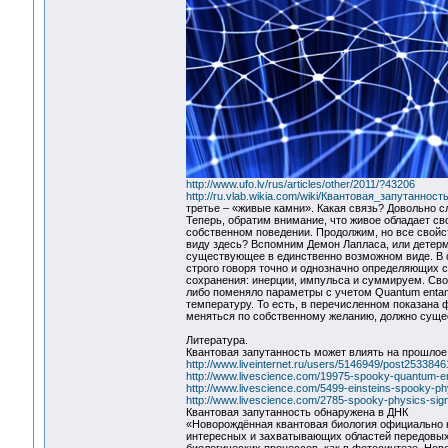
http://www.ufo.lv/rus/articles/other/2011/?43206
http://ru.vlab.wikia.com/wiki/Квантовая_запутанност
третье – «живые камни». Какая связь? Довольно с
Теперь, обратим внимание, что живое обладает с
собственном поведении. Продолжим, но все свойст
виду здесь? Вспомним Демон Лапласа, или детерм
существующее в единственно возможном виде. В с
строго говоря точно и однозначно определяющих 
сохранения: инерции, импульса и суммируем. Сво
либо поменяло параметры с учетом Quantum entang
температуру. То есть, в перечисленном показана 
меняться по собственному желанию, должно сущес
Литература.
Квантовая запутанность может влиять на прошлое
http://www.liveinternet.ru/users/5146949/post2533846
http://www.livescience.com/19975-spooky-quantum-e
http://www.livescience.com/5499-einsteins-spooky-ph
http://www.livescience.com/2785-spooky-physics-signal
Квантовая запутанность обнаружена в ДНК
«Новорождённая квантовая биология официально н
интересных и захватывающих областей передовых