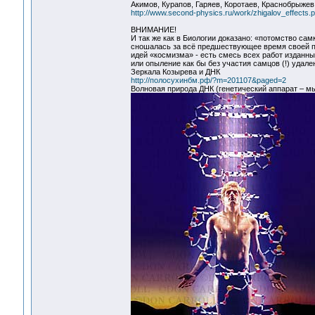
Акимов, Курапов, Гаряев, Коротаев, Краснобрыжев
http://www.second-physics.ru/work/zhigalov_effects.p
ВНИМАНИЕ!
И так же как в Биологии доказано: «потомство са
сношалась за всё предшествующее время своей п
идей «космизма» - есть смесь всех работ изданн
или опыление как бы без участия самцов (!) удале
Зеркала Козырева и ДНК
http://полосухинбм.рф/?m=201107&paged=2
Волновая природа ДНК (генетический аппарат – м