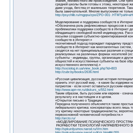
знания, неизвестного им происхождения. Они требо
средней школы были готовы к этому, некоторые ж
даже ухода, бегства от маленьких теоретиков. Т
была замечательной. Многие выпускники не только
http://psychlib.ru/mgppu/zpo/ZPO-001-.HTM?y
Моделирование и поддержка сообществ в Интерне
«Обозначена роль рефлексивных процессов в само
проблематики поддержки сообществ в Интернет до
обладающего свободной волей индивидуума. Рас
посылки создания субъектно-ориентированной ко
сообществ в Интернет.»
«когнитивный подход порождает парадигму предс
сообществ в Интернет как многоагентных систем, 
сводятся на нет принципиальные различия и спец
реализуемых на различных формах носителей (е
субъекты - индивиды, группы, организации и друг
общностей и искусственные субъекты на базе обр
искусственного интеллекта).»
http://sociolog.in.ua/view_book.php?id=803
http://zubr.by/books/2636.html
«Русская цивилизация, русская история потенциал
хранить этот русский мир, - в какие бы издержки 
патриотом - если хочет оставаться русским-евреем
http://www.apn-nn.ru/diskurs_s/552.html
Таким образом, быть русским или евреем - означ
результату и в настоящем и в целом.
«Открытое письмо о Традиции.
Передача полученного объясняется также простым 
либерального критика: консерваторы всего лишь то
эту критику некоторые традиционалисты, вероятно,
первоосновной человеческой потребности.»
http://arcto.ru/
«МОДЕЛИРОВАНИЕ ПСИХИЧЕСКОГО ПРОСТРАН
РАЗРАБОТКИ ТЕХНОЛОГИЙ НАПРАВЛЕННОГО 
http://spkurdyumov.narod.ru/Vrn.htm
http://spkurdyumov.narod.ru/Kriz.htm#Kr355