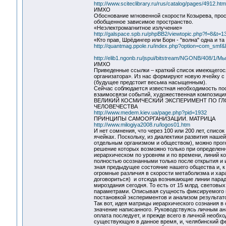
http://www.sciteclibrary.ru/rus/catalog/pages/4912.htm
ИМХО
Обоснование мгновенной скорости Козырева, прос
обобщенное зависимое пространство.
«Неэлектромагнитное излучение»
http://galspace.spb.ru/phpBB2/viewtopic.php?f=8&
«Кто прав, Шрёдингер или Борн - "волна" одна и та 
http://quantmag.ppole.ru/index.php?option=com_smf&
http://elib1.ngonb.ru/jspui/bitstream/NGONB/4
ИМХО
Приведенные ссылки – краткий список имеющегося.
организатора». Из нас формируют новую ячейку с 
(будущее предстоит весьма насыщенным).
Сейчас соблюдается известная необходимость пос
взаимосвязи событий, художественная композиция
ВЕЛИКИЙ КОСМИЧЕСКИЙ ЭКСПЕРИМЕНТ ПО Г
ЧЕЛОВЕЧЕСТВА
http://www.medem.kiev.ua/page.php?pid=1932
ПРИНЦИПЫ САМООРГАНИЗАЦИИ. МАТРИЦА
http://www.milogiya2008.ru/logos01.htm
И нет сомнения, что через 100 или 200 лет, спис
ячейках. Поскольку, из диалектики развития наш
отдельным организмом и обществом), можно прог
решение которых возможно только при определенн
иерархическом по уровням и по времени, линий к
полностью осознанными только после открытия и и
зная предыдущее состояние нашего общества и, к
огромные различия в скорости метаболизма и хара
договориться) и отсюда возникающие линии парад
мироздания сегодня. То есть от 15 млрд. световы
параметрами. Описывая сущность фиксируемого пр
постановкой экспериментов и анализом результат
Так вот, идея матрицы иерархического сознания 
значение написанного. Руководствуясь личным а
оплата последует, и прежде всего в личной необхо
существующую в данное время, и, челябинский ф