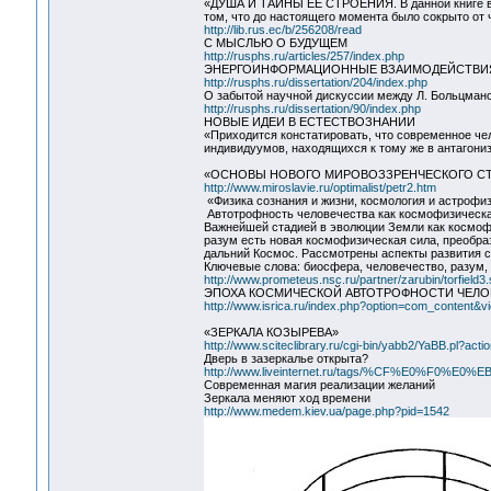
«ДУША И ТАЙНЫ ЕЕ СТРОЕНИЯ. В данной книге в 
том, что до настоящего момента было сокрыто от 
http://lib.rus.ec/b/256208/read
С МЫСЛЬЮ О БУДУЩЕМ
http://rusphs.ru/articles/257/index.php
ЭНЕРГОИНФОРМАЦИОННЫЕ ВЗАИМОДЕЙСТВИЯ 
http://rusphs.ru/dissertation/204/index.php
О забытой научной дискуссии между Л. Больцман
http://rusphs.ru/dissertation/90/index.php
HOBЫE ИДЕИ В ЕСТЕСТВОЗНАНИИ
«Приходится констатировать, что современное че
индивидуумов, находящихся к тому же в антагони
«ОСНОВЫ НОВОГО МИРОВОЗЗРЕНЧЕСКОГО СТ
http://www.miroslavie.ru/optimalist/petr2.htm
«Физика сознания и жизни, космология и астрофиз
Автотрофность человечества как космофизическа
Важнейшей стадией в эволюции Земли как космоф
разум есть новая космофизическая сила, преобр
дальний Космос. Рассмотрены аспекты развития с
Ключевые слова: биосфера, человечество, разум, 
http://www.prometeus.nsc.ru/partner/zarubin/torfield3.
ЭПОХА КОСМИЧЕСКОЙ АВТОТРОФНОСТИ ЧЕЛО
http://www.isrica.ru/index.php?option=com_content&v
«ЗЕРКАЛА КОЗЫРЕВА»
http://www.sciteclibrary.ru/cgi-bin/yabb2/YaBB.pl?ac
Дверь в зазеркалье открыта?
http://www.liveinternet.ru/tags/%CF%E0%F0
Современная магия реализации желаний
Зеркала меняют ход времени
http://www.medem.kiev.ua/page.php?pid=1542