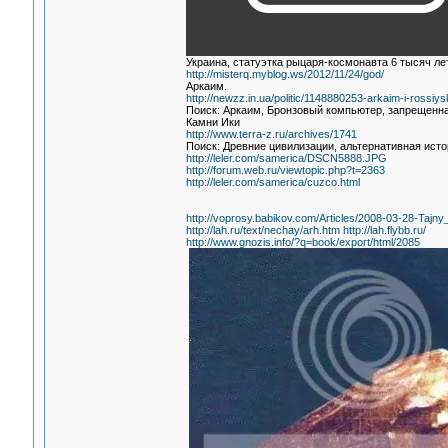
Украина, статуэтка рыцаря-космонавта 6 тысяч лет
http://misterq.myblog.ws/2012/11/24/god/
Аркаим.
http://newzz.in.ua/politic/1148880253-arkaim-i-rossiys
Поиск: Аркаим, Бронзовый компьютер, запрещенн
Камни Ики
http://www.terra-z.ru/archives/1741
Поиск: Древние цивилизации, альтернативная исто
http://leler.com/samerica/DSCN5888.JPG
http://forum.web.ru/viewtopic.php?t=2363
http://leler.com/samerica/cuzco.html
http://voprosy.babikov.com/Articles/2008-03-28-Tajny
http://lah.ru/text/nechay/arh.htm
http://lah.flybb.ru/
http://www.gnozis.info/?q=book/export/html/2085