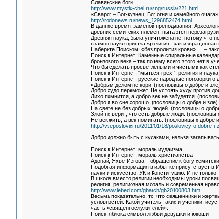
Славянские боги
http://www.mystic-chel.ru/sng/russia/221.html
«Сварог – Бог-кузнец, Бог огня и семейного очага»
http://rodonews.ru/news_1296852474.html
В данное время, заменой преподавания: Археологи
древних семитских племен, пытаются перезагрузи
Древняя наука, была уничтожена не, потому что н
взамен науке пришла «религия - как извращенная 
Наберите Поиском: «без пролития крови» .... – зак
Поиск в Интернет: Каменные спиральные календа
бронзового века – так почему всего этого нет в 
Что бы сделать просветлеными и чистыми как сте
Поиск в Интернет: "мыться-грех ", религия и наук
Поиск в Интернет: русские народные поговорки о д
«Добрым делом не кори. (пословицы о добре и зле
Добро худо переможет. Не устоять худу против доб
Лихо помнится, а добро век не забудется. (послови
Добро и во сне хорошо. (пословицы о добре и зле)
На свете не без добрых людей. (пословицы о добре
Злой не верит, что есть добрые люди. (пословицы о
Не век жить, а век поминать. (пословицы о добре и
http://vseposlovici.ru/2011/01/18/poslovicy-o-dobre-i-z
Добро должно быть с кулаками, нельзя закапывать 
Поиск в Интернет: мораль иудаизма
Поиск в Интернет: мораль христианства
Адонай, Яхве-Иегова – обращение к богу семитски
Подобная информация в избытке присутствует в И
науки и искусство, УК и Конституцию: И не только 
В школе вместо религии необходимы уроки посвящ
религия, религиозная мораль и современная нрав
http://www.lebed.com/gbarch/gb20100803.htm
Весьма показательно, то, что священники и жертв
условностей. Какой учитель такие и ученики, ису
часть «священнослужителей».
Поиск: яблока символ любви девушки и юноши