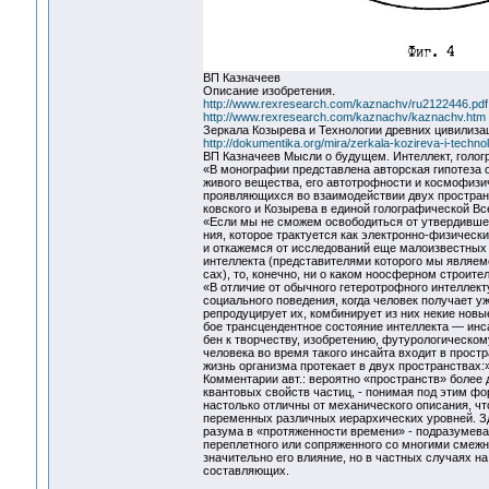
ВП Казначеев
Описание изобретения.
http://www.rexresearch.com/kaznachv/ru2122446.pdf
http://www.rexresearch.com/kaznachv/kaznachv.htm
Зеркала Козырева и Технологии древних цивилиза
http://dokumentika.org/mira/zerkala-kozireva-i-technolo
ВП Казначеев Мысли о будущем. Интеллект, голо
«В монографии представлена авторская гипотеза
живого вещества, его автотрофности и космофизи
проявляющихся во взаимодействии двух простра
ковского и Козырева в единой голографической Вс
«Если мы не сможем освободиться от утвердивше
ния, которое трактуется как электронно-физическ
и откажемся от исследований еще малоизвестных
интеллекта (представителями которого мы являем
сах), то, конечно, ни о каком ноосферном строите
«В отличие от обычного гетеротрофного интеллект
социального поведения, когда человек получает у
репродуцирует их, комбинирует из них некие новы
бое трансцендентное состояние интеллекта — инса
бен к творчеству, изобретению, футурологическом
человека во время такого инсайта входит в простр
жизнь организма протекает в двух пространствах:
Комментарии авт.: вероятно «пространств» более 
квантовых свойств частиц, - понимая под этим ф
настолько отличны от механического описания, ч
переменных различных иерархических уровней. Зде
разума в «протяженности времени» - подразумева
переплетного или сопряженного со многими смеж
значительно его влияние, но в частных случаях н
составляющих.