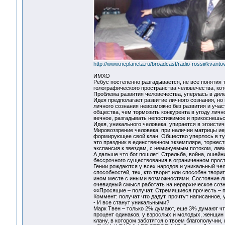
http://www.neplaneta.ru/broadcast/radio-rossii/kvant
ИМХО
Ребус постепенно разгадывается, не все понятия т
голографического пространства человечества, кот
Проблема развития человечества, уперлась в диле
Идея предполагает развитие личного сознания, но 
личного сознания невозможно без развития и учас
общества, чем тормозить конкурента в угоду личн
вечное, разгадывать непостижимое и прикоснешьс
Идея, уникального человека, упирается в эгоистич
Мировоззрение человека, при наличии матрицы ие
формирующее свой клан. Общество уперлось в тупи
это праздник в единственном экземпляре, торжеств
экспансия к звездам, с неминуемым потоком, лав
А дальше что бог пошлет! Стрельба, война, ошейн
бессрочного существования в ограниченном прост
Гении рождаются у всех народов и уникальный че
способностей, тех, кто творит или способен творить
ином месте с иными возможностями. Состояние лич
очевидный смысл работать на иерархическое созн
««Просящие – получат, Стремящиеся прочесть – п
Коммент: получат что дадут, прочтут написанное, 
- И все станут уникальными?
Марк Твен – только 2% думают, еще 3% думают что
процент одинаков, у взрослых и молодых, женщин 
клану, в котором заботятся о твоем благополучии, 