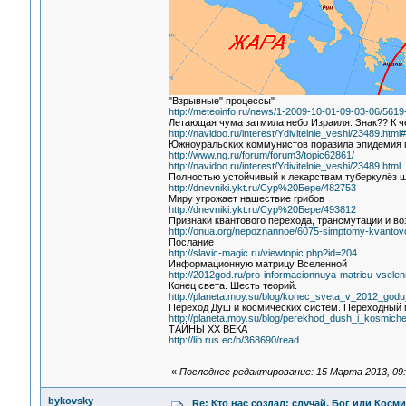
"Взрывные" процессы"
http://meteoinfo.ru/news/1-2009-10-01-09-03-06/561
Летающая чума затмила небо Израиля. Знак?? К ч
http://navidoo.ru/interest/Ydivitelnie_veshi/23489.ht
Южноуральских коммунистов поразила эпидемия 
http://www.ng.ru/forum/forum3/topic62861/
http://navidoo.ru/interest/Ydivitelnie_veshi/23489.html
Полностью устойчивый к лекарствам туберкулёз ш
http://dnevniki.ykt.ru/Сур%20Бере/482753
Миру угрожает нашествие грибов
http://dnevniki.ykt.ru/Сур%20Бере/493812
Признаки квантового перехода, трансмутации и во
http://onua.org/nepoznannoe/6075-simptomy-kvantovo
Послание
http://slavic-magic.ru/viewtopic.php?id=204
Информационную матрицу Вселенной
http://2012god.ru/pro-informacionnuya-matricu-vsele
Конец света. Шесть теорий.
http://planeta.moy.su/blog/konec_sveta_v_2012_godu
Переход Душ и космических систем. Переходный 
http://planeta.moy.su/blog/perekhod_dush_i_kosmic
ТАЙНЫ ХХ ВЕКА
http://lib.rus.ec/b/368690/read
«
Последнее редактирование: 15 Марта 2013, 09:
bykovsky
Re: Кто нас создал: случай, Бог или Косм