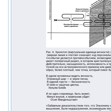
Рис. 6. Хронотоп (виртуальная единица вечности)
(жирная линия и «петли» означают ход персональ
««событие делается противособытием, возмездием
имеет поперечный разрез, в котором кристаллизуе
Действительно, насыщенность, интенсивность и пр
точкой на оси астрономического времени или даже
образ, более плотный, чем точка, который помог б
В одном мгновеньи видеть вечность,
Огромный шар — в зерне песка;
В единой горсти — бесконечность
И небо в чашечке цветка.
Уильям Блейк
И не одно сокровище, быть может,
Минуя внуков, к правнукам уйдет.
Осип Мандельштам»
«Забавным доказательством того, что Эльконину 
мышления, были недоразумения, возникавшие межд