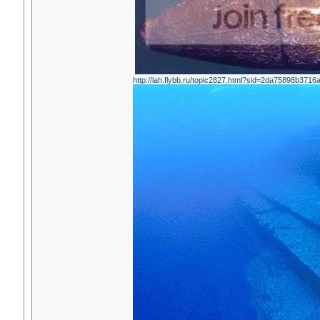
http://lah.flybb.ru/topic2827.html?sid=2da75898b37