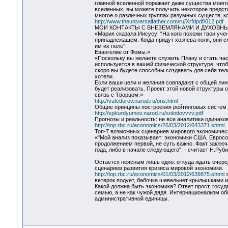
главной вселенной поражает даже существа моего
вселенных; вы можете получить некоторое предст
многое о различных группах разумных существ, 
http://www.theuniversalfather.com/ru/Xrfdpdf/012.pdf
МОИ КОНТАКТЫ С ВНЕЗЕМЛЯНАМИ И ДУХОВН
«Мария сказала Иисусу: “На кого похожи твои уче
принадлежащем. Когда придут хозяева поля, они с
им их поле”.
Евангелие от Фомы.»
«Поскольку вы желаете служить Плану и стать ча
используется в вашей физической структуре, что
скоро вы будете способны создавать для себя тела
хотели.
Если ваши цели и желания совпадают с общей лин
будет реализовать. Проект этой новой структуры 
связь с Творцом.»
http://vafedorov.narod.ru/oris.html
Общие принципы построения рейтинговых систем
http://spkurdyumov.narod.ru/solodovvvv.pdf
Прогнозы и реальность: не все аналитики одинако
http://top.rbc.ru/economics/26/03/2012/643371.shtml
Топ-7 возможных сценариев мирового экономическ
«"Мой анализ показывает: экономики США, Евросо
продолжением первой, не суть важно. Факт заключ
года, либо в начале следующего", - считает Н.Руби
Остается неясным лишь одно: откуда ждать очере
сценариев развития кризиса мировой экономики.
http://top.rbc.ru/economics/01/03/2012/639875.shtml
»
ветерок подует, бабочка шевельнет крылышками и
Какой должна быть экономика? Ответ прост, госуд
семью, а не как чужой дядя. Интернационализм об
административной единицы.