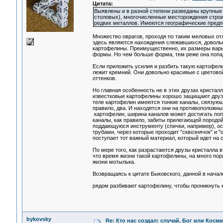
Цитата:
Выявлены и в разной степени разведаны крупные
столовых), многочисленные месторождения строите
редких металлов. Имеются географические предп
Множество оврагов, проходя по таким меловых от
здесь являются нахождения слежавшихся, довольн
картофелины. Преимущественно, их размеры варьи
формы. Но чем больше форма, тем реже она попа
Если приложить усилия и разбить такую картофели
лежит кремний. Они довольно красивые с цветовой
оттенков.
Но главная особенность не в этих друзах кристалл
известковые картофелины хорошо защищают друзы
теле картофелин имеются тонкие каналы, связующи
правило, два. И находятся они на противоположны
картофелин, ширина каналов может достигать поп
каналы, как правило, забиты прилегающей породой
поддающуюся инструменту (спички, например), о
трубами, через которые проходит "сквознячок" и "
поступает тот важный материал, который идет на 
По мере того, как разрастаются друзы кристалла 
что время жизни такой картофелины, на много по
жизни мотылька.
Возвращаясь к цитате Быковского, данной в начале
рядом разбивают картофелину, чтобы проникнуть
bykovsky
Re: Кто нас создал: случай, Бог или Косм