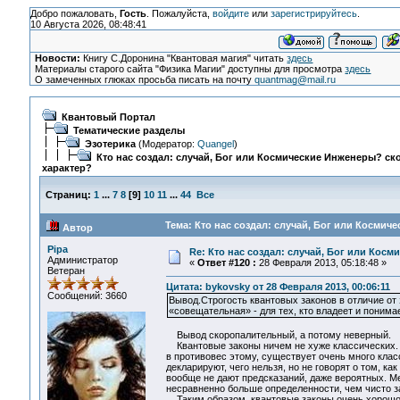
Добро пожаловать,
Гость
. Пожалуйста,
войдите
или
зарегистрируйтесь
.
10 Августа 2026, 08:48:41
Новости:
Книгу С.Доронина "Квантовая магия" читать
здесь
Материалы старого сайта "Физика Магии" доступны для просмотра
здесь
О замеченных глюках просьба писать на почту
quantmag@mail.ru
Квантовый Портал
Тематические разделы
Эзотерика
(Модератор:
Quangel
)
Кто нас создал: случай, Бог или Космические Инженеры? ско
характер?
Страниц:
1
...
7
8
[
9
]
10
11
...
44
Все
Тема: Кто нас создал: случай, Бог или Космич
Автор
Pipa
Re: Кто нас создал: случай, Бог или Косм
Администратор
«
Ответ #120 :
28 Февраля 2013, 05:18:48 »
Ветеран
Цитата: bykovsky от 28 Февраля 2013, 00:06:11
Сообщений: 3660
Вывод.Строгость квантовых законов в отличие от 
«совещательная» - для тех, кто владеет и поним
Вывод скоропалительный, а потому неверный.
Квантовые законы ничем не хуже классических. П
в противовес этому, существует очень много класс
декларируют, чего нельзя, но не говорят о том, ка
вообще не дают предсказаний, даже вероятных. М
несравненно больше определенности, чем чисто з
Таким образом, квантовые законы очень хорошо 