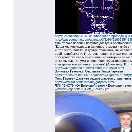
http://5dreal.com/2011/10/31/волновая-природа-днк-
http://wavegenome.com/uploads/3/1/6/6/3166835/_99
«как только человек получил доступ к расширенно
"Когда мы исследовали активность мозга - либо с
интеллекта, память и другие функции), мы осозн
всей нашей жизни. И, затем, после того, как мы п
пространстве без магнетизма - и повторили те же
резервы нашего ума и способностей активированы
электрической активности мозга" (Александр В. Т
http://wavegenome.com/milestones-russian.html
Волновая Генетика. Открытия Петра Гаряева
https://radosvet.net/14737-volnovaya-genetika-otkryt
Петр Гаряев - Дальнее радиоволновое управление
http://www.soznanie.info/mt_garyaev.html
ЛИНГВИСТИКО- Волновой геном - Волновая генети
www.wavegenetic.ru/Petr_Gariaev.pdf