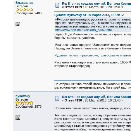
Владислав
Re: Кто нас создал: случай, Бог или Косм
Ветеран
«
Ответ #129 :
18 Марта 2013, 20:33:31 »
Сообщений: 2486
Цитата: bykovsky от 18 Марта 2013, 18:09:12
«Русская цивилизация, русская история потенциал
хранить этот русский мир, - в какие бы издержки 
националистом патриотом - если хочет оставаться
http://www.apn-nn.ru/diskurs_s/552.html
Верно. И до Романовых и после наша страна всегд
борьбы за власть, усобицы.
Вначале наших предков "Западники" нагло подели
Народу на Земле становилось все больше и больш
Иудаизм, ислам, правоверие, православие и като
Русскими - как нация мы стали примерно с 1650-70 г
старовер старообрядец.
Не сторонник "квантовой магии, психологии и проч
материальное и нематериальное. Ни в коей партии
bykovsky
Re: Кто нас создал: случай, Бог или Косм
Ветеран
«
Ответ #130 :
20 Марта 2013, 10:32:43 »
Сообщений: 2878
Потомство самки, квантовый геном, матрица, про
Тех, кто следит за темой, прошу обратить вниман
из их текста отдельные цитаты, рисуют картинку
революция поспела как раз вовремя и так же вов
массой идут статьи относящиеся к устройству м
исследования в области неэлектромагнитных излуч