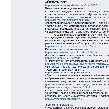
АТРИБУТЫ БОГА
http://www.theuniversalfather.com/ru/b/003B.htm
Что истинно есть подсознание.
«В тот миг, когда душа выйдет за границы, устан
стражем порога, который скажет: «До сих пор и не
Однако душа сотворила этого стража по невежест
http://iam-that-iam.net/index.php/2012-10-22-11-06-01
«Квантовая психология или квантология – эволюц
человека, но и фундаментальных процессов возн
в базовых представлениях о бытии сознания и его
«В дополнение статьи – маленькое пророчество, 
Анализируя наше удивительное и ни с чем не с
ассоциируется у меня с цыпленком, выевшим все
космического одиночества, которую предстоит ра
реальности и является этой скорлупой, которую п
http://www.zovnet.ru/science/science2.htm
Инопланетяне и новая космология
http://divinecosmos.e-puzzle.ru/Article37.htm
Доказательства существования Бога. Аргументы н
http://lib.rus.ec/b/171964/read
«В мире нет ничего невозможного, есть невозможн
http://art-med-company.by/statji/energoinformatika/16
«Бог создал нас без нас, но спасти нас без нас не
(Августин Блаженный, 354-430 гг.)
http://www.knigaveka.ru/perehod2012
«Вот и итог аналитических возможностей науки: 
выбранных нескольких параметров взаимодействия
сумме нам представляется весьма сложной. Но по
действительно живой - такого допущения явно не х
http://www.openpage.ru/val/part7.html
«Новые возможности человеческого сознания, в е
технологий, революционный прорыв в управлении 
становление нового искусственного вида - челове
http://www.edinetcorp.narod.ru/
Вселенная вселенных
« Необъятность далеко раскинувшегося творения