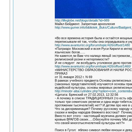
http://lifeglobe.net/blogs/details?id=989
Майкл Бейджент. Запретная археология
http://www.gumer.info/bibliotek_Buks/Culture/Baidgen
«Во все времена история была и остаётся мощным
переписывали её так, чтобы она оправдывала и у
http://www.avanturist.org/forum/topic/426/offset/1480
«Патриарх Московский и всея Руси Кирилл в инте
языческих богов......
Не кажется ли Вам что налицо явный экстремизм,
религиозной розни и нетерпимости?
И не следует ли возбудить уголовное дело против
http://www.avanturist.org/forum/topic/426/offset/1460/
«МИНИСТЕРСТВО ОБРАЗОВАНИЯ И НАУКИ РО
ПРИКАЗ
от 31 января 2012 г. N 69
В рамках учебного предмета Основы религиозных к
(законных представителей) изучаются основы пра
иудейской культуры, основы мировых религиозных 
http://minobr-altai.ru/index.php?option=com_content&
«Цитата: Брянский от 27.02.2013, 12:32:56
- А почему в списке ТРАДИЦИОННЫХ (то есть офи
только три семитских религии и одна индо-тибе
протяжении тысячелетий) нет? И детям про нее в 
Что за дискриминация? Почему русскому народу 
сказки и мифы народов ближнего востока? Почему 
Вместо вот этого - настоящий мужчина должен умер
кровью ВРАГОВ своих.....Обоснуйте почему МЫ до
что своей многотысячелетней культуры нет?»
Поиск в Гугол: яблоко символ любви юноши и деву