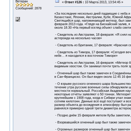
Ветеран
«
Ответ #126 :
10 Марта 2013, 13:54:45 »
Сообщений: 2878
«За последние несколько дней падающие с неба и
Казахстане, Японии, Австралии, Кубе, Южной Афри
Светящийся шар, напоминающий метеор, был заме
февраля 2013 года. «Глядя на Бискайский залив, я
около 18.30 «На первый взгляд объект слабо свети
- Свидетель из Австралии, 18 февраля: «Я снял н
астероида на несколько часов»
- Свидетель из Британии, 17 февраля: «Красная с
- Свидетель из Тимора, 17 февраля: «Сегодня веч
небе… я находился в восточном Тиморе»
- Свидетель из Австралии, 16 февраля: «Метеор б
видимым хвостом. Он занимал почти треть поля з
- Огненный шар был также замечен в Соединённы
в Сан-Франциско. Он был виден около 12.45 16 фе
- О взрыве русского огненного шара большинство
течение утра русские военные силы обнаружили ш
местности нормальный. Российская Академия наук
некоторые отчёты заявляют о 50 тоннах. Метеорит
крупнейшим с 1908 года, когда в Сибири упал зна
сотням килотонн. Данные всё ещё поступают и 
размер объекта до вхождения в атмосферу был рав
равнялся примерно одной трети диаметра астероид
- Поздно днём 15 февраля жители Кубы заметили 
- Взорвавшийся огненный шар был также замечен 
- Огромных размеров огненный шар был замечен м