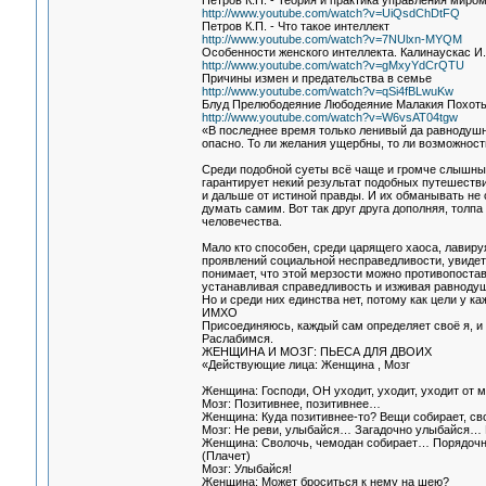
Петров К.П. - Теория и практика управления миром
http://www.youtube.com/watch?v=UiQsdChDtFQ
Петров К.П. - Что такое интеллект
http://www.youtube.com/watch?v=7NUlxn-MYQM
Особенности женского интеллекта. Калинаускас И.
http://www.youtube.com/watch?v=gMxyYdCrQTU
Причины измен и предательства в семье
http://www.youtube.com/watch?v=qSi4fBLwuKw
Блуд Прелюбодеяние Любодеяние Малакия Похот
http://www.youtube.com/watch?v=W6vsAT04tgw
«В последнее время только ленивый да равнодушны
опасно. То ли желания ущербны, то ли возможности
Среди подобной суеты всё чаще и громче слышны го
гарантирует некий результат подобных путешестви
и дальше от истиной правды. И их обманывать не с
думать самим. Вот так друг друга дополняя, толп
человечества.
Мало кто способен, среди царящего хаоса, лавиру
проявлений социальной несправедливости, увидеть
понимает, что этой мерзости можно противопостав
устанавливая справедливость и изживая равнодуши
Но и среди них единства нет, потому как цели у ка
ИМХО
Присоединяюсь, каждый сам определяет своё я, и т
Раслабимся.
ЖЕНЩИНА И МОЗГ: ПЬЕСА ДЛЯ ДВОИХ
«Действующие лица: Женщина , Мозг
Женщина: Господи, ОН уходит, уходит, уходит от м
Мозг: Позитивнее, позитивнее…
Женщина: Куда позитивнее-то? Вещи собирает, с
Мозг: Не реви, улыбайся… Загадочно улыбайся… И
Женщина: Сволочь, чемодан собирает… Порядочный
(Плачет)
Мозг: Улыбайся!
Женщина: Может броситься к нему на шею?