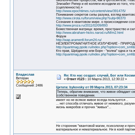
биологических процессов, как в фотосинтезе. Нов
Элизабет Рипер и её коллеги исходили из того, ч
(сцепленности).»
http://www.epochtimes.ru/content/view/39147/5/
Понимание секретов силы разума, взгляд квантов
http://www.cirota.ru/forum/view.php?subj=96370
Сознание в квантовом мире. о происхождении соз
http://www.proza.ru/2011/02/09/893
Божественная матрица: время, пространство и си
http://www.abraham-hicks.narod.ru/M/m2.html
Форум
http://wap.aramenfi.forum24.ru/
НЕЭЛЕКТРОМАГНИТНОЕ ИЗЛУЧЕНИЕ - ПРИРОД
http://quantmag.ppole.ru/index.php?option=com_smf&
Кто прав, Шрёдингер или Борн - "волна" одна и та ж
http://quantmag.ppole.ru/index.php?option=com_smf&
Владислав
Re: Кто нас создал: случай, Бог или Косм
Ветеран
«
Ответ #123 :
10 Марта 2013, 12:30:22 »
Сообщений: 2486
Цитата: bykovsky от 09 Марта 2013, 07:23:34
Теперь, обратим внимание, что живое обладает с
собственном поведении.
имеет но не всякое живое всегда пользуется ..
... нет способа отличать живое от неживого, разу
жизнь микробов и прочих "живых"...
Не сторонник "квантовой магии, психологии и проч
материальное и нематериальное. Ни в коей партии