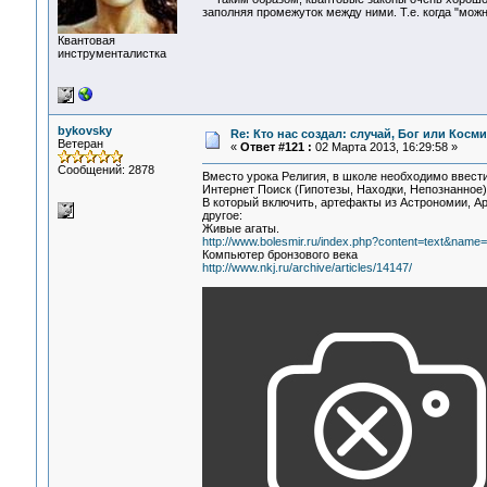
заполняя промежуток между ними. Т.е. когда "мож
Квантовая
инструменталистка
bykovsky
Re: Кто нас создал: случай, Бог или Косм
Ветеран
«
Ответ #121 :
02 Марта 2013, 16:29:58 »
Сообщений: 2878
Вместо урока Религия, в школе необходимо ввест
Интернет Поиск (Гипотезы, Находки, Непознанное)
В который включить, артефакты из Астрономии, А
другое:
Живые агаты.
http://www.bolesmir.ru/index.php?content=text&name
Компьютер бронзового века
http://www.nkj.ru/archive/articles/14147/