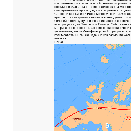
континентов и материков – собственно и приведши
формировалась планета, во времена когда метеор
одновременный пролет двух метеоритов это одна 
Солнца и Меркурия и Венеры вокруг оси также нев
вращаются синхронно взаимосвязано, делает гипот
явлений в пользу существования энергетических
все процессы, на Земле или Солнце. Собственно и
матрице обобщенного квантового поля солнечной с
управления, некий Автофактор, то Астрапрогноз, 
взаимосвязаны, так же надежно как затмение Сол
никакая.
Поиск: