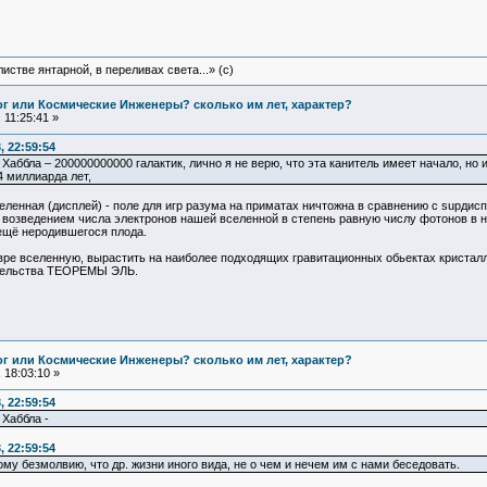
истве янтарной, в переливах света...» (c)
Бог или Космические Инженеры? сколько им лет, характер?
11:25:41 »
, 22:59:54
р Хаббла – 200000000000 галактик, лично я не верю, что эта канитель имеет начало, н
4 миллиарда лет,
еленная (дисплей) - поле для игр разума на приматах ничтожна в сравнению с supд
возведением числа электронов нашей вселенной в степень равную числу фотонов в наш
ещё неродившегося плода.
вре вселенную, вырастить на наиболее подходящих гравитационных обьектах криста
ательства ТЕОРЕМЫ ЭЛЬ.
Бог или Космические Инженеры? сколько им лет, характер?
 18:03:10 »
, 22:59:54
 Хаббла -
, 22:59:54
у безмолвию, что др. жизни иного вида, не о чем и нечем им с нами беседовать.