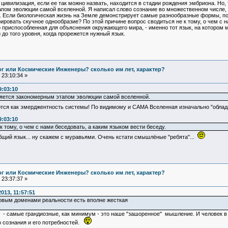
цивилизация, если ее так можно назвать, находится в стадии рождения эмбриона. Но, 
пом эволюции самой вселенной. Я написал слово сознание во множественном числе, 
 Если биологическая жизнь на Земле демонстрирует самые разнообразные формы, порой
ировать скучное однообразие? По этой причине вопрос сводиться не к тому, о чем с н
 приспособленная для объяснения окружающего мира, - именно тот язык, на котором 
до того уровня, когда прорежется нужный язык.
Бог или Космические Инженеры? сколько им лет, характер?
23:10:34 »
9:03:10
ляется закономерным этапом эволюции самой вселенной.
ются как эмерджентность системы! По видимому и САМА Вселенная изначально "облада
9:03:10
к тому, о чем с нами беседовать, а каким языком вести беседу.
щий язык... ну скажем с муравьями. Очень кстати смышлёные "ребята"...
Бог или Космические Инженеры? сколько им лет, характер?
23:37:37 »
013, 11:57:51
товым доменами реальности есть вполне жесткая
ицы - самые грандиозные, как минимум - это наше "зашоренное" мышление. И человек в
о сознания и его потребностей.