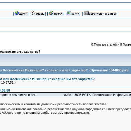
0 Пользователей и 9 Госте
колько им лет, характер?
или Космические Инженеры? сколько им лет, характер? (Прочитано 1514098 раз)
Бог или Космические Инженеры? сколько им лет, характер?
 10:57:51 »
:35:58
материя, в том числе и бог... либо - ВСЁ ЕСТЬ Проявленная Информация, в 
классическим и квантовым доменами реальности есть вполне жесткая
шняя мейнстимовская локально-реалистическая научная парадигма ее никак преодолет
ть Абсолюта,но по внешним свойствам ему противоположно.