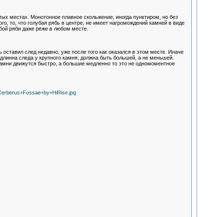
утых местах. Монотонное плавное скольжение, иногда пунктиром, но без
о, то, что голубая рябь в центре, не имеет нагромождений камней в виде
бой ряби даже реже в любом месте.
 оставил след недавно, уже после того как оказался в этом месте. Иначе
длинна следа у крупного камня, должна быть большей, а не меньшей.
камни движутся быстро, а большие медленно то это не одномоментное
erberus+Fossae+by+HiRise.jpg