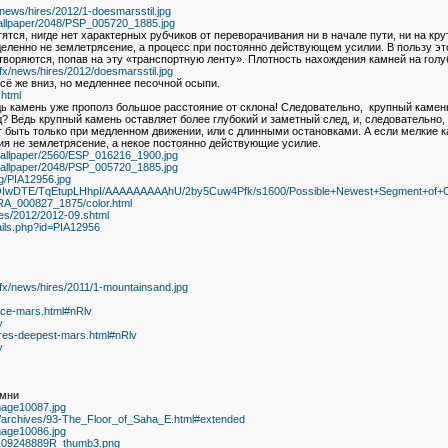
news/hires/2012/1-doesmarsstil.jpg
s/wallpaper/2048/PSP_005720_1885.jpg
ятся, нигде нет характерных рубчиков от переворачивания ни в начале пути, ни на кр
деленно не землетрясение, а процесс при постоянно действующем усилии. В пользу этог
творяются, попав на эту «транспортную ленту». Плотность нахождения камней на голу
x/news/hires/2012/doesmarsstil.jpg
сё же вниз, но медленнее песочной осыпи.
.html
едь камень уже прополз большое расстояние от склона! Следовательно, крупный камень
 Ведь крупный камень оставляет более глубокий и заметный след, и, следовательно, 
т быть только при медленном движении, или с длинными остановками. А если мелкие 
ия не землетрясение, а некое постоянно действующие усилие.
s/wallpaper/2560/ESP_016216_1900.jpg
s/wallpaper/2048/PSP_005720_1885.jpg
eg/PIA12956.jpg
OqOIwDTE/TqEtupLHhpI/AAAAAAAAAhU/2by5Cuw4Pfk/s1600/Possible+Newest+Segment+of+C
/TRA_000827_1875/color.html
es/2012/2012-09.shtml
ails.php?id=PIA12956
fx/news/hires/2011/1-mountainsand.jpg
ice-mars.html#nRlv
v
ures-deepest-mars.html#nRlv
v
амни
image10087.jpg
p?/archives/93-The_Floor_of_Saha_E.html#extended
image10086.jpg
/M109248889R_thumb3.png