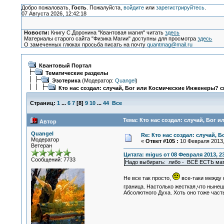
Добро пожаловать,
Гость
. Пожалуйста,
войдите
или
зарегистрируйтесь
.
07 Августа 2026, 12:42:18
Новости:
Книгу С.Доронина "Квантовая магия" читать
здесь
Материалы старого сайта "Физика Магии" доступны для просмотра
здесь
О замеченных глюках просьба писать на почту
quantmag@mail.ru
Квантовый Портал
Тематические разделы
Эзотерика
(Модератор:
Quangel
)
Кто нас создал: случай, Бог или Космические Инженеры? с
Страниц:
1
...
6
7
[
8
]
9
10
...
44
Все
Тема: Кто нас создал: случай, Бог 
Автор
Quangel
Re: Кто нас создал: случай, 
Модератор
«
Ответ #105 :
10 Февраля 2013,
Ветеран
Цитата: migus от 08 Февраля 2013, 23
Сообщений: 7733
Надо выбирать: либо - ВСЁ ЕСТЬ 
Не все так просто,
все-таки между 
граница. Настолько жесткая,что ныне
Абсолютного Духа. Хоть оно тоже час