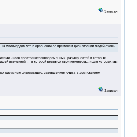
Записан
о и 14 миллиардов лет, в сравнении со временем цивилизации людей очень
исплеями число пространственновременных размерностей в которых
ей вселенной ..., в которой резвятся свои инженеры... и для которых мы
ллах разумную цивилизацию, завершением считать достижением
Записан