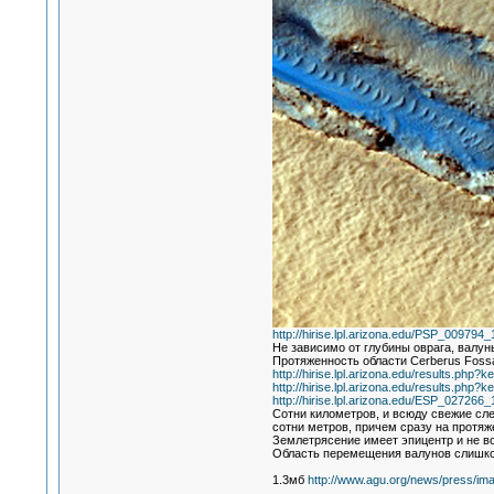
http://hirise.lpl.arizona.edu/PSP_009794
Не зависимо от глубины оврага, валун
Протяженность области Cerberus Foss
http://hirise.lpl.arizona.edu/results.
http://hirise.lpl.arizona.edu/results.
http://hirise.lpl.arizona.edu/ESP_027266
Сотни километров, и всюду свежие сл
сотни метров, причем сразу на протяж
Землетрясение имеет эпицентр и не в
Область перемещения валунов слишко
1.3мб
http://www.agu.org/news/press/ima