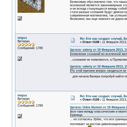
Безмолвие обусловлено тем, что наша 
вселенной является закономерным эта
и не всегда стыкующихся между собой.
стати разные сознания будут демонстр
современная математика, так успешно
Возможно, мы еще немного не доросли 
migus
Re: Кто нас создал: случай, 
Ветеран
«
Ответ #108 :
11 Февраля 2013, 
Сообщений: 1789
Цитата: valeriy от 10 Февраля 2013, 1
появление сознаний во вселенной яв
...сознания не появляются, а Проявля
Цитата: valeriy от 10 Февраля 2013, 1
По этой причине вопрос сводиться не 
для начала Валера попробуй найти об
migus
Re: Кто нас создал: случай, 
Ветеран
«
Ответ #109 :
11 Февраля 2013, 
Сообщений: 1789
Цитата: Urbis Numen от 10 Февраля 2
все-таки между классическим и кван
граница.
... но согласись Урбис, что все гран
поспевает за ростом цивилизационног