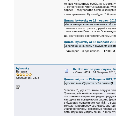
концов Конкретную особь. ну кто ими у
... естественно, что ты называешь "уп
партии ... государства в конце концов
шизофреничное! Ну кто будет "общать
Цитата: bykovsky от 12 Февраля 2013
Часть входит в целое и не может бог
...можно и посмотреть с другой сторо
...или - нельзя Вместить во Вселенную 
Да, внутреннее состояние Системы "Все
Цитата: bykovsky от 12 Февраля 2013
И если хочешь быть в будущем и быт
...это верно... и для начала - ПРОСТИ
bykovsky
Re: Кто нас создал: случай, 
Ветеран
«
Ответ #112 :
14 Февраля 2013, 
Сообщений: 2878
Цитата: migus от 13 Февраля 2013, 23
чувства вины"(прости себя самого)!
"спаси мя", угу, есть такой социум. 
Уровень действий определяет степень 
состояние материи, мы радио придумал
находясь на поверхности сложно (разн
в будущем существует как ИИ, то в да
толкают к прогрессу, а микроб, внутр
учили богословы, некоторые правда и 
организующих устремлений с низу от м