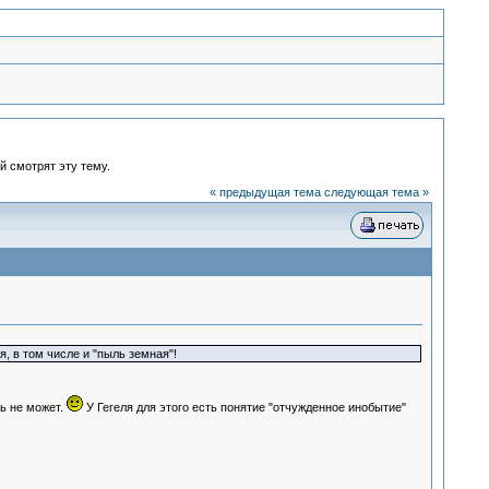
й смотрят эту тему.
« предыдущая тема
следующая тема »
том числе и "пыль земная"!
ь не может.
У Гегеля для этого есть понятие "отчужденное инобытие"