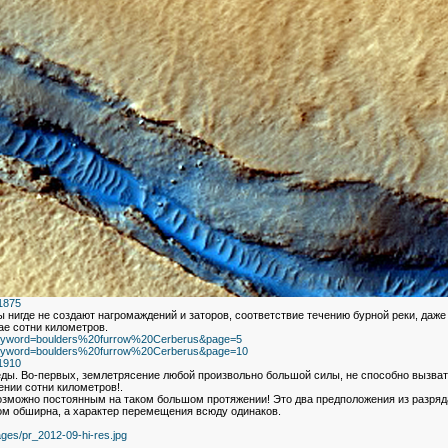
_1875
ы нигде не создают нагромаждений и заторов, соответствие течению бурной реки, даже
ae сотни километров.
php?keyword=boulders%20furrow%20Cerberus&page=5
php?keyword=boulders%20furrow%20Cerberus&page=10
_1910
еды. Во-первых, землетрясение любой произвольно большой силы, не способно вызват
ении сотни километров!.
озможно постоянным на таком большом протяжении! Это два предположения из разряд
м обширна, а характер перемещения всюду одинаков.
ges/pr_2012-09-hi-res.jpg