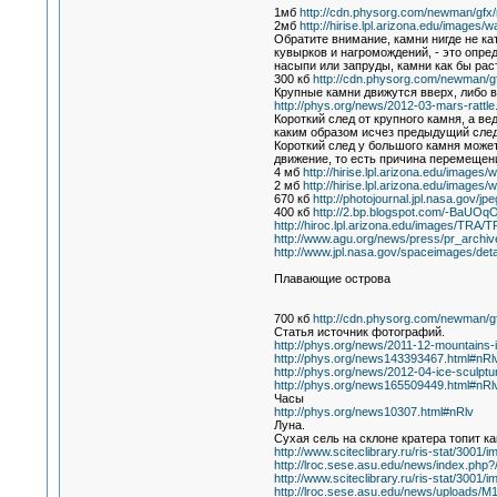
1мб
http://cdn.physorg.com/newman/gfx/
2мб
http://hirise.lpl.arizona.edu/image
Обратите внимание, камни нигде не кат
кувырков и нагромождений, - это опре
насыпи или запруды, камни как бы рас
300 кб
http://cdn.physorg.com/newman/gf
Крупные камни движутся вверх, либо в
http://phys.org/news/2012-03-mars-rattle
Короткий след от крупного камня, а в
каким образом исчез предыдущий след?
Короткий след у большого камня може
движение, то есть причина перемещен
4 мб
http://hirise.lpl.arizona.edu/image
2 мб
http://hirise.lpl.arizona.edu/image
670 кб
http://photojournal.jpl.nasa.gov/jp
400 кб
http://2.bp.blogspot.com/-BaU
http://hiroc.lpl.arizona.edu/images/TRA
http://www.agu.org/news/press/pr_archiv
http://www.jpl.nasa.gov/spaceimages/det
Плавающие острова
700 кб
http://cdn.physorg.com/newman/g
Статья источник фотографий.
http://phys.org/news/2011-12-mountains-
http://phys.org/news143393467.html#nRl
http://phys.org/news/2012-04-ice-sculpt
http://phys.org/news165509449.html#nRl
Часы
http://phys.org/news10307.html#nRlv
Луна.
Сухая сель на склоне кратера топит к
http://www.sciteclibrary.ru/ris-stat/3001/
http://lroc.sese.asu.edu/news/index.ph
http://www.sciteclibrary.ru/ris-stat/3001/
http://lroc.sese.asu.edu/news/uploads