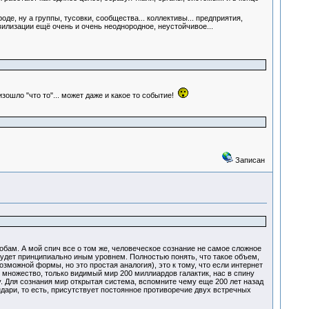
де, ну а группы, тусовки, сообщества... коллективы... предприятия,
вилизации ещё очень и очень неоднородное, неустойчивое...
зошло "что то"... может даже и какое то событие!
Записан
обам. А мой спич все о том же, человеческое сознание не самое сложное
будет принципиально иным уровнем. Полностью понять, что такое объем,
зможной формы, но это простая аналогия), это к тому, что если интернет
 множество, только видимый мир 200 миллиардов галактик, нас в спину
у. Для сознания мир открытая система, вспомните чему еще 200 лет назад
ндари, то есть, присутствует постоянное противоречие двух встречных