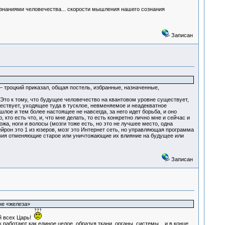
знаниями человечества... скорости мышления нашего сознания
Записан
– троцкий приказал, общая постель, избранные, назначенные,
 Это к тому, что будущее человечество на квантовом уровне существует,
ществует, уходящее туда в тусклое, невменяемое и неадекватное
ое и тем более настоящее не навсегда, за него идет борьба, и оно
кто есть что, и, что мне делать, то есть конкретно лично мне и сейчас и
жа, ноги и волосы (мозги тоже есть, но это не лучшее место, одна
ейрон это 1 из юзеров, мозг это Интернет сеть, но управляющая программа
твия отменяющие старое или уничтожающие их влияние на будущее или
Записан
не «железа»
ий всех Царь!
 работают как единое целое, образуя ткани, органы, системы... и в конце