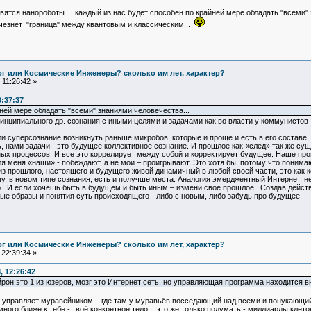
тся нанороботы... каждый из нас будет способен по крайней мере обладать "всеми" 
исчезнет "граница" между квантовым и классическим...
Бог или Космические Инженеры? сколько им лет, характер?
11:26:42 »
:37:37
ней мере обладать "всеми" знаниями человечества...
ринципиального др. сознания с иными целями и задачами как во власти у коммунистов 
или суперсознание возникнуть раньше микробов, которые и проще и есть в его составе.
ь, нами задачи - это будущее коллективное сознание. И прошлое как «след» так же су
х процессов. И все это коррелирует между собой и корректирует будущее. Наше прошл
 меня «наши» - побеждают, а не мои – проигрывают. Это хотя бы, потому что понимаю, 
из прошлого, настоящего и будущего живой динамичный в любой своей части, это как ко
му, в новом типе сознания, есть и получше места. Аналогия эмерджентный Интернет, н
о. И если хочешь быть в будущем и быть иным – измени свое прошлое. Создав дейс
ые образы и понятия суть происходящего - либо с новым, либо забудь про будущее.
Бог или Космические Инженеры? сколько им лет, характер?
22:39:34 »
, 12:26:42
рон это 1 из юзеров, мозг это Интернет сеть, но управляющая программа находится в
то управляет муравейником... где там у муравьёв восседающий над всеми и понукающ
ного ближе к тебе - твоё конкретное тело... это же только подумать - миллиарды клеток