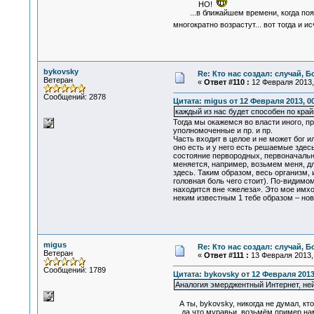
НО!
...в ближайшем времени, когда появя
многократно возрастут... вот тогда и 
bykovsky
Re: Кто нас создал: случай, 
Ветеран
«
Ответ #110 :
12 Февраля 2013, 
Сообщений: 2878
Цитата: migus от 12 Февраля 2013, 00
каждый из нас будет способен по край
Тогда мы окажемся во власти иного, п
уполномоченные и пр. и пр.
Часть входит в целое и не может бог 
оно есть и у него есть решаемые здес
состояние первородных, первоначальны
меняется, например, возьмем меня, для
здесь. Таким образом, весь организм, 
головная боль чего стоит). По-видимо
находится вне «железа». Это мое имх
неким известным 1 тебе образом – нов
migus
Re: Кто нас создал: случай, 
Ветеран
«
Ответ #111 :
13 Февраля 2013, 
Сообщений: 1789
Цитата: bykovsky от 12 Февраля 2013
Аналогия эмерджентный Интернет, ней
А ты, bykovsky, никогда не думал, к
...да что муравьи, возьмём пример нам