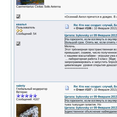
Сaementarius Civitas Solis Aeterna
«Осенний Ангел прячется в дождях. В л
квальп
Re: Кто нас создал: случай, 
Пользователь
«
Ответ #106 :
10 Февраля 2013, 
Сообщений: 54
Цитата: bykovsky от 09 Февраля 2013
На горизонте, если взглянуть в окуля
большой срок. Опять же, если отнять 
Мелочь.
Этот трёхмерная пространственная вс
превышает, скажем, число полученное 
с нашими масштабами - игрушки ума 
... лабораторная работа 3 класс Эйдж:
запрограммировать и запустить 5про2
цивилизации уровня открытия-доказ
+++++++++++++++
valeriy
Re: Кто нас создал: случай, 
Глобальный модератор
«
Ответ #107 :
10 Февраля 2013,
Ветеран
Цитата: bykovsky от 09 Февраля 2013
Сообщений: 4167
На горизонте, если взглянуть в окуляр
тьма тьмущая галактик. Но
Цитата: bykovsky от 09 Февраля 2013
единственное объяснение наблюдаемом