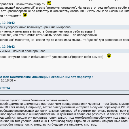
правляет... какой такой "царь"?
равляющей программой" и есть "интернет сознание". Человек это тоже нейрон в своём ро
 и есть разнообразные по качеству и количеству сознания. В этом смысле Сознание Ци
ся " с "таким"?
, 12:26:42
 или суперсознание возникнуть раньше микробов
ны - нельзя вместить в ёмкость больше чем она в себя вмещает!
"нечто", ибо это "нечто" есть часть Вселенной ... по определению!
ленная" меняется, но ежели где то и возникла мысль, то "где то" для равновесия прои
, 12:26:42
ь иным – измени свое прошлое.
 всех, отпусти всех и избавься от "чувства вины"(прости себя самого)!
Бог или Космические Инженеры? сколько им лет, характер?
10:18:56 »
:39:34
Улитки не пугают своим бешеным ритмом жизни?
необходимости элемента в системе, чем проще желания и чувства – тем ближе к микр
и 100 лет назад! Например, тот же эмерджентный интернет в случае перехода в ИИ, 
ообразие возникающих дополнительных связностей с учетом не только высоты, но и во
нное время именно он направляет наши действия в плане его развития. И таких связей
и идущий из прошлого – призывает спрятаться, под мембраной под оболочку под защит
сейчас на том уровне. Хотя и 20 т. лет назад люди строили из камней спиральные кале
икробов под купол, и, импульс из будущего в открытую систему.