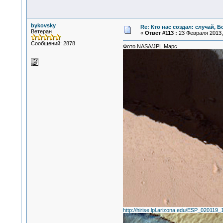
bykovsky
Re: Кто нас создал: случай, 
Ветеран
«
Ответ #113 :
23 Февраля 2013, 
Сообщений: 2878
Фото NASA/JPL Марс
http://hirise.lpl.arizona.edu/ESP_020119_