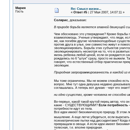
Мария
Re: Смысл жизни...
Гость
«
Ответ #5 :
27 Мая 2007, 14:07:11 »
Солярис
, доказываю:
В природе борьба является главной движущей си
Чем обосновано это утверждение? Кроме борьбы 
взаимопомощь. Ученые утверждают, что люди, если 
же, как погибли другие человекоподобные существа
против друга в улье, они совместно живут и помо
эволюционировать. Борьба этих субъектов уничтож
эволюционировать несмотря на то, что в развиты
жизнь ребенка любой ценой, если он рождается си
рождались по 6 "штук" сразу, просто не выжили. 
говорят, что естественный отбор практически пре
эволюции.
Природная запрограммированность в каждой из е
Мы тоже ограничены. Мы не можем спокойно ест
вопрос. Мне тут одна девушка недавно доказывала, 
соглашалась. А теперь вот думаю - черт его знает!
ни одно существо, кроме человека не способно 
Во-первых, какой такой крутой перец автор, чт
какие - СУЩЕСТВУЮЩИМИ?
Если потребность -
потребности идут из тела.
Все идеи имеют биохимическую природу. В этом л
мышление. А еще легче убедиться, если вырезать
психиатрические пытки над диссидентами? Когда
превращали в овощи. А если идеи имеют биохимиче
телесная, т.е. вполне природная.