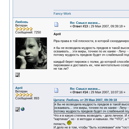
Fancy-Work
Любовь
Re: Смысл жизни...
Ветеран
«
Ответ #13 :
29 Мая 2007, 09:39:18 »
Сообщений: 7250
April
Pipa права в той плоскости, в которой скоординиро
я бы не возводила мудрость предков в такой высоки
осваивать... эти миры, точнее по их канве - Личу 
потому мудрость предков будет оч слабенькой подск
каждый берет пирожок с полки, до которой способен
пирожками и доставать их, чем мечтательно созерц
не так ли?
April
Re: Смысл жизни...
Ветеран
«
Ответ #14 :
29 Мая 2007, 10:07:16 »
Сообщений: 893
Цитата: Любовь от 29 Мая 2007, 09:39:18
я бы не возводила мудрость предков в такой высок
осваивать... эти миры, точнее по их канве - Личу 
потому мудрость предков будет оч слабенькой подск
Что и в какую степень возводить - дело личное. И
"картинах", но - в методах и навыках. Не "ЧТО", а
попасть,
И дело не в том, чтобы "быть хозяевами" или "гос