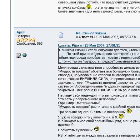
совершают лишь потому, что предпочитают другие 
от куска колбасы
, то это не значит, что у нег
более значимые (для него самого) цели, чем слоп
April
Re: Смысл жизни...
Ветеран
«
Ответ #12 :
29 Мая 2007, 08:53:47 »
Сообщений: 893
Цитата: Pipa от 28 Мая 2007, 17:08:31
Слишком сложны стали ситуации для того, чтобы 
По этой причине "домашние заготовки" (т.е. ал
объектная среда приобретает новые степени своб
.. Точно так же "мудрость предков" оказывается 
Меня всегда удивляла твоя способность делать 
"Мудрость предков" обретает все большую и боль
свободы, на увеличение степени многообразия и 
жизнь только ВНЕШНЯЯ СИЛА, не привязанная к на
зависим от нее! "Мудрость предков" заключаетс
системой. А обесценивание "мудрости предков" 
закрытым - все равно ВНЕШНЯЯ СИЛА рано или поз
Не льщу себя надеждой, что ты примешь эти мои с
Что есть у современного человека?
Один мир - материальный.
"Мудрость предков" расчитана по крайней мере на
Три больше одного. С этим не поспоришь.
Я уж не говорю, что у кого-то и 7, и 9.
И в каждом мире свой событийный ряд, а еще умн
сложнее?
Сосчитать сумеешь?
PS: У тебя где-то между посылками и выводами с