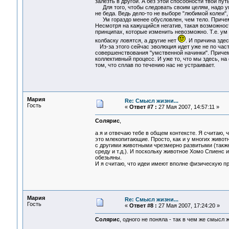
залезть в другой. А без этой способности твой пу
Для того, чтобы следовать своим целям, надо умет
не беда. Ведь дело-то не выборе "любимой колеи",
Ум гораздо менее обусловлен, чем тело. Причем,
Несмотря на кажущийся негатив, такая возможнос
принципах, которые изменить невозможно. Т.е. ум
колбаску ловятся, а другие нет
. И причина зде
Из-за этого сейчас эволюция идет уже не по части
совершенствования "умственной начинки". Причем 
коллективный процесс. И уже то, что мы здесь, на
том, что сплав по течению нас не устраивает.
Мария
Re: Смысл жизни...
Гость
«
Ответ #7 :
27 Мая 2007, 14:57:11 »
Солярис
,
а я и отвечаю тебе в общем контексте. Я считаю, 
это млекопитающие. Просто, как и у многих живот
с другими животными чрезмерно развитыми (также,
среду и т.д.). И поскольку животное Хомо Спиенс 
обезьяны.
И я считаю, что идеи имеют вполне физическую пр
Мария
Re: Смысл жизни...
Гость
«
Ответ #8 :
27 Мая 2007, 17:24:20 »
Солярис
, одного не поняла - так в чем же смысл 