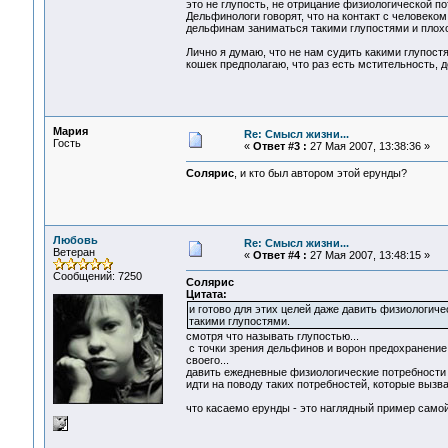
это не глупость, не отрицание физиологической п
Дельфинологи говорят, что на контакт с человеко
дельфинам заниматься такими глупостями и плохо
Лично я думаю, что не нам судить какими глупостя
кошек предполагаю, что раз есть мстительность, д
Мария
Re: Смысл жизни...
Гость
«
Ответ #3 :
27 Мая 2007, 13:38:36 »
Солярис
, и кто был автором этой ерунды?
Любовь
Re: Смысл жизни...
Ветеран
«
Ответ #4 :
27 Мая 2007, 13:48:15 »
Сообщений: 7250
Солярис
Цитата:
и готово для этих целей даже давить физиологич
такими глупостями.
смотря что называть глупостью...
с точки зрения дельфинов и ворон предохранение
своего...
давить ежедневные физиологические потребности о
идти на поводу таких потребностей, которые вызв
что касаемо ерунды - это наглядный пример самой 