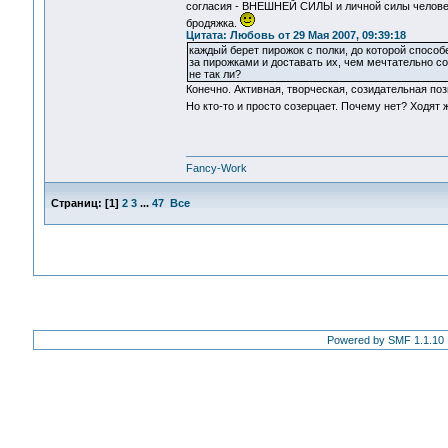
согласия - ВНЕШНЕЙ СИЛЫ и личной силы человека.
бродяжка.
Цитата: Любовь от 29 Мая 2007, 09:39:18
каждый берет пирожок с полки, до которой способен
за пирожками и доставать их, чем мечтательно соз
не так ли?
Конечно. Активная, творческая, созидательная поз
Но кто-то и просто созерцает. Почему нет? Ходят 
Fancy-Work
Страниц:
[
1
]
2
3
...
47
Все
Powered by SMF 1.1.10