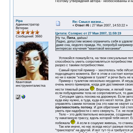
Поэтому утверждения автора - необоснованны и на
Pipa
Re: Смысл жизни...
Администратор
«
Ответ #6 :
27 Мая 2007, 14:53:22 »
Ветеран
Цитата: Солярис от 27 Мая 2007, 11:59:19
Сообщений: 3660
Ну ты,
Пипа
, даёшь!
Ладно, допустим можно ограничить себя в удовле
даже сна, недолго правда. Но, попробуй например
интересах изучения "квантовой механики".
Успокойся пожалуйста, на твои сексуальные пот
способность уметь сопротивляться потребностям с
разрез с такими потребностями.
Самый простой пример – захотелось тебе пИса
подходящего момента. Вот в этом и состоит контро
но ни о каком "хождении в туалет" и речи быть не 
Пример с туалетом несколько неудачен. И неудач
Квантовая
очень много примеров, когда для достижения свои
инструменталистка
нести тяжелый рюкзак
. Впрочем, и легкий тоже
если побуждениям тела не сопротивляться, то даж
Ситуация здесь похожа на дорожную. Если автомоби
куда ему нужно, а туда, куда его несет поток. Д
управлять самим потоком (на это нам не хватит с
противостоять потоку
. И для обретения той сте
уметь при надобности с него свернуть. Т.е. не поз
Тело – это действительно механизм, созданный п
ту накатанную трассу, вдоль которой тебя несет. 
побежала
. А если в социуме живешь, то станеш
Так или иначе, но нас всегда несут разные поток
"транспорта" на другой. И вот тут-то и требуется 