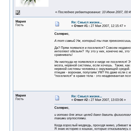
«
Последнее редактирование: 10 Июня 2007, 00:4
Мария
Re: Смысл жизни...
Гость
«
Ответ #1 :
27 Мая 2007, 12:15:47 »
Солярис
,
А тот самый Ум, который ты так превозносишь, 
Да? Прям появился и поселился? Совсем недавно? 
интеллект обезьян? Ну это у них, конечно же, это 
сравнивать!
Ум ниоткуда не появлялся и нигде не поселялся! 
мозга, нервной системы, если хочешь. Также, как 
нервной системы человека с окружающей средой. 
птицам - воронам, попугаям УМ? Но даже если с их
"поселился" в храме тела - это неадвеквантая по
Мария
Re: Смысл жизни...
Гость
«
Ответ #2 :
27 Мая 2007, 13:03:06 »
Солярис
,
и готово для этих целей даже давить физиологи
такими глупостями.
Когда взрослый медведь, проходя мимо, убивает 
Я знаю историю о кошках, которые отказывались с