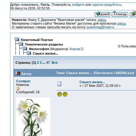
Добро пожаловать,
Гость
. Пожалуйста,
войдите
или
зарегистрируйтесь
.
06 Августа 2026, 02:52:55
Новости:
Книгу С.Доронина "Квантовая магия" читать
здесь
Материалы старого сайта "Физика Магии" доступны для просмотра
здесь
О замеченных глюках просьба писать на почту
quantmag@mail.ru
Квантовый Портал
Тематические разделы
0 Пользоват
Философия
(Модератор:
Корнак7
)
Смысл жизни...
Страниц:
[
1
]
2
3
...
47
Все
Тема: Смысл жизни... (Прочитано 1480368 раз)
Автор
Солярис
Смысл жизни...
Новичок
«
:
27 Мая 2007, 11:59:19 »
Сообщений: 18