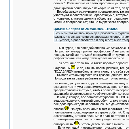
сейчас". Хотя многие из своих программ ум заимс
даже критика решений ума исходит не от тел, от д
Борьба между различными программами, так или 
участвуют и собственные наработки ума, которые 
отношению к устоявшимся в обществе традициям и
Именно прогресса! Тот, что не видит этого прогрес
Цитата: Солярис от 28 Мая 2007, 11:05:58
Возьмём тот же твой пример с рюкзаком и турпох
разными ментальными установками, стереотипами 
НЕ устаёт, а расслабляется и отдыхает, а кто-то 
Ты в курсе, что лошадей сперва ОБЪЕЗЖАЮТ, пре
Непростая, между прочим, профессия. А непростая 
лошадь такой ментальной программой от других л
рефлекторная, как когда тебя кусает насекомое.
Так вот наше тело точно также норовит сбросит
надеваешь
. И то, что мы носим рюкзаки, тесну
ПОДАВЛЯЕМ потребность тела скинуть с себя все 
Бывает и такой эффект, как «разобщенность полу
Но когда такая связь работает плохо, то частеньк
поступки, диктуемые из другого полушария кажут
сознания части ума всевозможную мудрость и проч
требуя отказаться от ума, чтобы полностью пере
масштабы формирования «субличностей», которы
В конце концов, все зависит от уровня ОСОЗНАНИ
ведома «короля», который способен только пирова
все дела происходят «спонтанно». А в действител
свалке
. Но суть осознания в том и состоит, 
пониманием происходящих в стране событий. Отдав
альтернативу, а также сильные и слабые стороны в
от намерения только оттого, что увидел «плохой зн
симоронисты
), чтобы делом занялся визирь.
Если же подойти сознательно, то окажется, что у