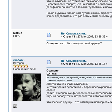
это не глупость, не отрицание физиологической п
Дельфинологи говорят, что на контакт с человеко
дельфинам заниматься такими глупостями и плохо
Лично я думаю, что не нам судить какими глупостя
кошек предполагаю, что раз есть мстительность, д
Мария
Re: Смысл жизни...
Гость
«
Ответ #3 :
27 Мая 2007, 13:38:36 »
Солярис
, и кто был автором этой ерунды?
Любовь
Re: Смысл жизни...
Ветеран
«
Ответ #4 :
27 Мая 2007, 13:48:15 »
Сообщений: 7250
Солярис
Цитата:
и готово для этих целей даже давить физиологич
такими глупостями.
смотря что называть глупостью...
с точки зрения дельфинов и ворон предохранение
своего...
давить ежедневные физиологические потребности о
идти на поводу таких потребностей, которые вызв
что касаемо ерунды - это наглядный пример самой 