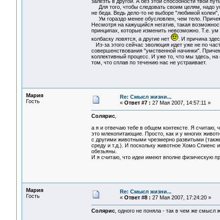
залезть в другой. А без этой способности твой пу
Для того, чтобы следовать своим целям, надо умет
не беда. Ведь дело-то не выборе "любимой колеи",
Ум гораздо менее обусловлен, чем тело. Причем,
Несмотря на кажущийся негатив, такая возможнос
принципах, которые изменить невозможно. Т.е. ум
колбаску ловятся, а другие нет
. И причина зде
Из-за этого сейчас эволюция идет уже не по части
совершенствования "умственной начинки". Причем 
коллективный процесс. И уже то, что мы здесь, на
том, что сплав по течению нас не устраивает.
Мария
Re: Смысл жизни...
Гость
«
Ответ #7 :
27 Мая 2007, 14:57:11 »
Солярис
,
а я и отвечаю тебе в общем контексте. Я считаю, 
это млекопитающие. Просто, как и у многих живот
с другими животными чрезмерно развитыми (также,
среду и т.д.). И поскольку животное Хомо Спиенс 
обезьяны.
И я считаю, что идеи имеют вполне физическую пр
Мария
Re: Смысл жизни...
Гость
«
Ответ #8 :
27 Мая 2007, 17:24:20 »
Солярис
, одного не поняла - так в чем же смысл 