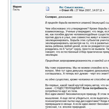
Мария
Re: Смысл жизни...
Гость
«
Ответ #5 :
27 Мая 2007, 14:07:11 »
Солярис
, доказываю:
В природе борьба является главной движущей си
Чем обосновано это утверждение? Кроме борьбы 
взаимопомощь. Ученые утверждают, что люди, если 
же, как погибли другие человекоподобные существа
против друга в улье, они совместно живут и помо
эволюционировать. Борьба этих субъектов уничтож
эволюционировать несмотря на то, что в развиты
жизнь ребенка любой ценой, если он рождается си
рождались по 6 "штук" сразу, просто не выжили. 
говорят, что естественный отбор практически пре
эволюции.
Природная запрограммированность в каждой из е
Мы тоже ограничены. Мы не можем спокойно ест
вопрос. Мне тут одна девушка недавно доказывала, 
соглашалась. А теперь вот думаю - черт его знает!
ни одно существо, кроме человека не способно 
Во-первых, какой такой крутой перец автор, чт
какие - СУЩЕСТВУЮЩИМИ?
Если потребность -
потребности идут из тела.
Все идеи имеют биохимическую природу. В этом л
мышление. А еще легче убедиться, если вырезать
психиатрические пытки над диссидентами? Когда
превращали в овощи. А если идеи имеют биохимиче
телесная, т.е. вполне природная.