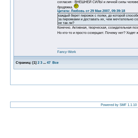
согласия - ВНЕШНЕЙ СИЛЫ и личной силы человека.
бродяжка.
Цитата: Любовь от 29 Мая 2007, 09:39:18
каждый берет пирожок с полки, до которой способен
за пирожками и доставать их, чем мечтательно соз
не так ли?
Конечно. Активная, творческая, созидательная поз
Но кто-то и просто созерцает. Почему нет? Ходят 
Fancy-Work
Страниц:
[
1
]
2
3
...
47
Все
Powered by SMF 1.1.10