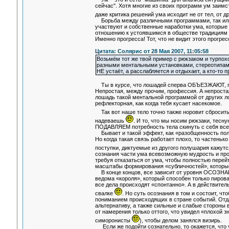
сейчас". Хотя многие из своих программ ум заимс
даже критика решений ума исходит не от тел, от д
Борьба между различными программами, так или 
участвуют и собственные наработки ума, которые 
отношению к устоявшимся в обществе традициям и
Именно прогресса! Тот, что не видит этого прогрес
Цитата: Солярис от 28 Мая 2007, 11:05:58
Возьмём тот же твой пример с рюкзаком и турпох
разными ментальными установками, стереотипами 
НЕ устаёт, а расслабляется и отдыхает, а кто-то 
Ты в курсе, что лошадей сперва ОБЪЕЗЖАЮТ, пре
Непростая, между прочим, профессия. А непростая 
лошадь такой ментальной программой от других л
рефлекторная, как когда тебя кусает насекомое.
Так вот наше тело точно также норовит сбросит
надеваешь
. И то, что мы носим рюкзаки, тесну
ПОДАВЛЯЕМ потребность тела скинуть с себя все 
Бывает и такой эффект, как «разобщенность полу
Но когда такая связь работает плохо, то частеньк
поступки, диктуемые из другого полушария кажут
сознания части ума всевозможную мудрость и проч
требуя отказаться от ума, чтобы полностью пере
масштабы формирования «субличностей», которы
В конце концов, все зависит от уровня ОСОЗНАНИ
ведома «короля», который способен только пирова
все дела происходят «спонтанно». А в действител
свалке
. Но суть осознания в том и состоит, 
пониманием происходящих в стране событий. Отдав
альтернативу, а также сильные и слабые стороны в
от намерения только оттого, что увидел «плохой зн
симоронисты
), чтобы делом занялся визирь.
Если же подойти сознательно, то окажется, что у