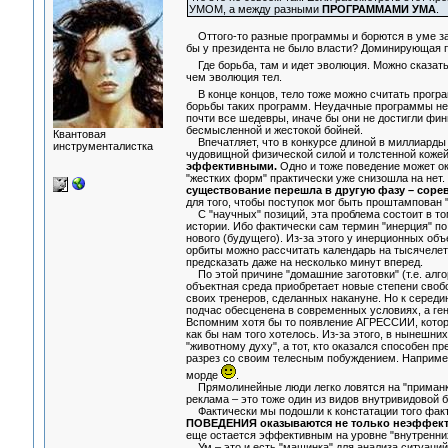
УМОМ, а между разными
ПРОГРАММАМИ УМА
.
Оттого-то разные программы и борются в уме за п
бы у президента не было власти? Доминирующая пр
Где борьба, там и идет эволюция. Можно сказать
чем эволюция тел.
В конце концов, тело тоже можно считать програ
борьбы таких программ. Неудачные программы не 
почти все шедевры, иначе бы они не достигли фин
бесмысленной и жестокой бойней.
Квантовая
Впечатляет, что в конкурсе длиной в миллиарды 
инструменталистка
чудовищной физической силой и толстенной кожей.
эффективными.
Одно и тоже поведение может ок
"жестких форм" практически уже снизошла на нет.
существование перешла в другую фазу – сорев
для того, чтобы поступок мог быть проштампован 
С "научных" позиций, эта проблема состоит в то
истории. Ибо фактически сам термин "инерция" по
нового (будущего). Из-за этого у инерционных о
орбиты можно рассчитать календарь на тысячелет
предсказать даже на несколько минут вперед.
По этой причине "домашние заготовки" (т.е. алг
объектная среда приобретает новые степени своб
своих тренеров, сделанных накануне. Но к середи
подчас обесценена в современных условиях, а ге
Вспомним хотя бы то появление АГРЕССИИ, которое
как бы нам того хотелось. Из-за этого, в нынешни
"животному духу", а тот, кто оказался способен п
разрез со своим телесным побуждением. Например,
морде
.
Прямолинейные люди легко ловятся на "приманки"
реклама – это тоже один из видов внутривидовой б
Фактически мы подошли к констатации того факт
ПОВЕДЕНИЯ оказываются не только неэффект
еще остается эффективным на уровне "внутренних
Ум – это и есть "машинка" для анализа ситуаций