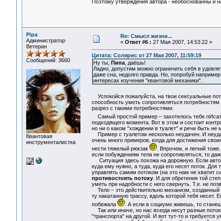
Поэтому утверждения автора - необоснованны и на
Pipa
Re: Смысл жизни...
Администратор
«
Ответ #6 :
27 Мая 2007, 14:53:22 »
Ветеран
Цитата: Солярис от 27 Мая 2007, 11:59:19
Сообщений: 3660
Ну ты,
Пипа
, даёшь!
Ладно, допустим можно ограничить себя в удовле
даже сна, недолго правда. Но, попробуй например
интересах изучения "квантовой механики".
Успокойся пожалуйста, на твои сексуальные пот
способность уметь сопротивляться потребностям с
разрез с такими потребностями.
Самый простой пример – захотелось тебе пИса
подходящего момента. Вот в этом и состоит контро
но ни о каком "хождении в туалет" и речи быть не 
Пример с туалетом несколько неудачен. И неудач
Квантовая
очень много примеров, когда для достижения свои
инструменталистка
нести тяжелый рюкзак
. Впрочем, и легкий тоже
если побуждениям тела не сопротивляться, то даж
Ситуация здесь похожа на дорожную. Если автомоби
куда ему нужно, а туда, куда его несет поток. Д
управлять самим потоком (на это нам не хватит с
противостоять потоку
. И для обретения той сте
уметь при надобности с него свернуть. Т.е. не поз
Тело – это действительно механизм, созданный п
ту накатанную трассу, вдоль которой тебя несет. 
побежала
. А если в социуме живешь, то станеш
Так или иначе, но нас всегда несут разные поток
"транспорта" на другой. И вот тут-то и требуется 