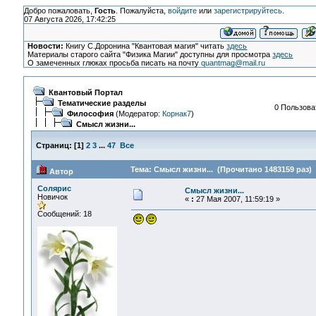
Добро пожаловать,
Гость
. Пожалуйста,
войдите
или
зарегистрируйтесь
.
07 Августа 2026, 17:42:25
Новости:
Книгу С.Доронина "Квантовая магия" читать
здесь
Материалы старого сайта "Физика Магии" доступны для просмотра
здесь
О замеченных глюках просьба писать на почту
quantmag@mail.ru
Квантовый Портал
Тематические разделы
0 Пользоват
Философия
(Модератор:
Корнак7
)
Смысл жизни...
Страниц:
[
1
]
2
3
...
47
Все
Тема: Смысл жизни... (Прочитано 1483159 раз)
Автор
Солярис
Смысл жизни...
Новичок
«
:
27 Мая 2007, 11:59:19 »
Сообщений: 18