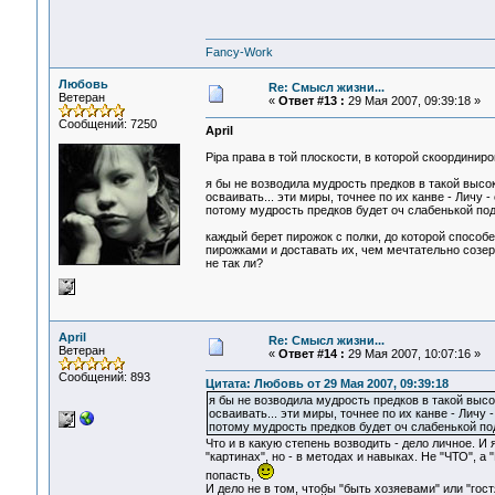
Fancy-Work
Любовь
Re: Смысл жизни...
Ветеран
«
Ответ #13 :
29 Мая 2007, 09:39:18 »
Сообщений: 7250
April
Pipa права в той плоскости, в которой скоординиро
я бы не возводила мудрость предков в такой высоки
осваивать... эти миры, точнее по их канве - Личу 
потому мудрость предков будет оч слабенькой подск
каждый берет пирожок с полки, до которой способен
пирожками и доставать их, чем мечтательно созерц
не так ли?
April
Re: Смысл жизни...
Ветеран
«
Ответ #14 :
29 Мая 2007, 10:07:16 »
Сообщений: 893
Цитата: Любовь от 29 Мая 2007, 09:39:18
я бы не возводила мудрость предков в такой высок
осваивать... эти миры, точнее по их канве - Личу 
потому мудрость предков будет оч слабенькой подск
Что и в какую степень возводить - дело личное. И
"картинах", но - в методах и навыках. Не "ЧТО", а
попасть,
И дело не в том, чтобы "быть хозяевами" или "гос