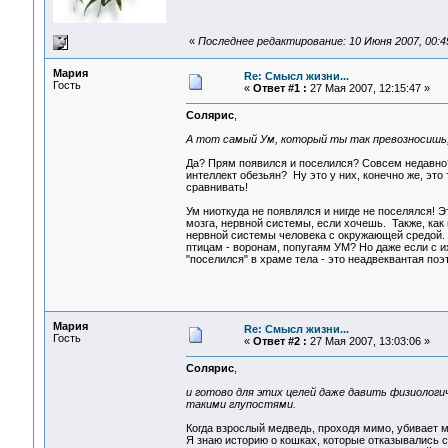
«
Последнее редактирование: 10 Июня 2007, 00:4
Мария
Re: Смысл жизни...
Гость
«
Ответ #1 :
27 Мая 2007, 12:15:47 »
Солярис
,
А тот самый Ум, который ты так превозносишь, 
Да? Прям появился и поселился? Совсем недавно? 
интеллект обезьян? Ну это у них, конечно же, это 
сравнивать!
Ум ниоткуда не появлялся и нигде не поселялся! 
мозга, нервной системы, если хочешь. Также, как 
нервной системы человека с окружающей средой. 
птицам - воронам, попугаям УМ? Но даже если с их
"поселился" в храме тела - это неадвеквантая по
Мария
Re: Смысл жизни...
Гость
«
Ответ #2 :
27 Мая 2007, 13:03:06 »
Солярис
,
и готово для этих целей даже давить физиологи
такими глупостями.
Когда взрослый медведь, проходя мимо, убивает 
Я знаю историю о кошках, которые отказывались с