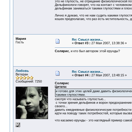
это не глупость, не отрицание физиологической п
Дельфинологи говорят, что на контакт с человеко
дельфинам заниматься такими глупостями и плохо
Лично я думаю, что не нам судить какими глупостя
кошек предполагаю, что раз есть мстительность, д
Мария
Re: Смысл жизни...
Гость
«
Ответ #3 :
27 Мая 2007, 13:38:36 »
Солярис
, и кто был автором этой ерунды?
Любовь
Re: Смысл жизни...
Ветеран
«
Ответ #4 :
27 Мая 2007, 13:48:15 »
Сообщений: 7250
Солярис
Цитата:
и готово для этих целей даже давить физиологич
такими глупостями.
смотря что называть глупостью...
с точки зрения дельфинов и ворон предохранение
своего...
давить ежедневные физиологические потребности о
идти на поводу таких потребностей, которые вызв
что касаемо ерунды - это наглядный пример самой 