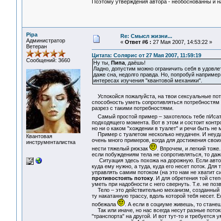
Поэтому утверждения автора - необоснованны и на
Pipa
Re: Смысл жизни...
Администратор
«
Ответ #6 :
27 Мая 2007, 14:53:22 »
Ветеран
Цитата: Солярис от 27 Мая 2007, 11:59:19
Сообщений: 3660
Ну ты,
Пипа
, даёшь!
Ладно, допустим можно ограничить себя в удовле
даже сна, недолго правда. Но, попробуй например
интересах изучения "квантовой механики".
Успокойся пожалуйста, на твои сексуальные пот
способность уметь сопротивляться потребностям с
разрез с такими потребностями.
Самый простой пример – захотелось тебе пИса
подходящего момента. Вот в этом и состоит контро
но ни о каком "хождении в туалет" и речи быть не 
Пример с туалетом несколько неудачен. И неудач
Квантовая
очень много примеров, когда для достижения свои
инструменталистка
нести тяжелый рюкзак
. Впрочем, и легкий тоже
если побуждениям тела не сопротивляться, то даж
Ситуация здесь похожа на дорожную. Если автомоби
куда ему нужно, а туда, куда его несет поток. Д
управлять самим потоком (на это нам не хватит с
противостоять потоку
. И для обретения той сте
уметь при надобности с него свернуть. Т.е. не поз
Тело – это действительно механизм, созданный п
ту накатанную трассу, вдоль которой тебя несет. 
побежала
. А если в социуме живешь, то станеш
Так или иначе, но нас всегда несут разные поток
"транспорта" на другой. И вот тут-то и требуется 