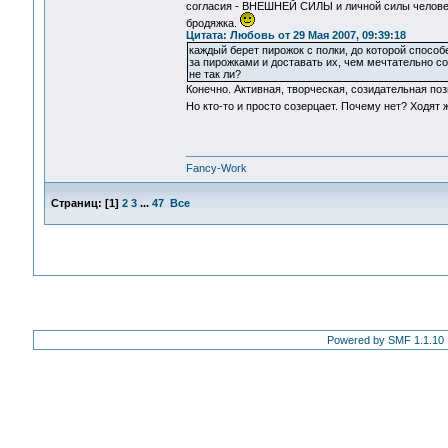
согласия - ВНЕШНЕЙ СИЛЫ и личной силы человека.
бродяжка.
Цитата: Любовь от 29 Мая 2007, 09:39:18
каждый берет пирожок с полки, до которой способен
за пирожками и доставать их, чем мечтательно соз
не так ли?
Конечно. Активная, творческая, созидательная поз
Но кто-то и просто созерцает. Почему нет? Ходят 
Fancy-Work
Страниц:
[
1
]
2
3
...
47
Все
Powered by SMF 1.1.10