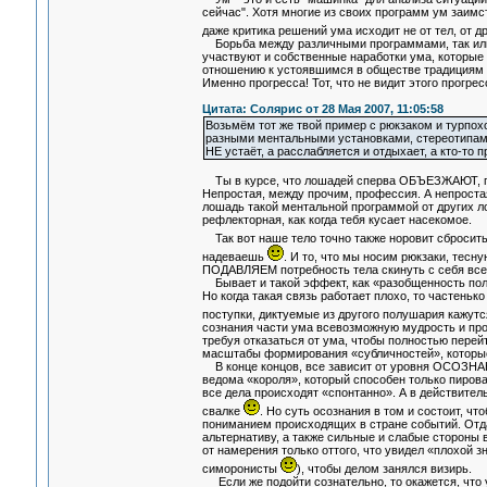
сейчас". Хотя многие из своих программ ум заимс
даже критика решений ума исходит не от тел, от д
Борьба между различными программами, так или 
участвуют и собственные наработки ума, которые 
отношению к устоявшимся в обществе традициям и
Именно прогресса! Тот, что не видит этого прогрес
Цитата: Солярис от 28 Мая 2007, 11:05:58
Возьмём тот же твой пример с рюкзаком и турпох
разными ментальными установками, стереотипами 
НЕ устаёт, а расслабляется и отдыхает, а кто-то 
Ты в курсе, что лошадей сперва ОБЪЕЗЖАЮТ, пре
Непростая, между прочим, профессия. А непростая 
лошадь такой ментальной программой от других л
рефлекторная, как когда тебя кусает насекомое.
Так вот наше тело точно также норовит сбросит
надеваешь
. И то, что мы носим рюкзаки, тесну
ПОДАВЛЯЕМ потребность тела скинуть с себя все 
Бывает и такой эффект, как «разобщенность полу
Но когда такая связь работает плохо, то частеньк
поступки, диктуемые из другого полушария кажут
сознания части ума всевозможную мудрость и проч
требуя отказаться от ума, чтобы полностью пере
масштабы формирования «субличностей», которы
В конце концов, все зависит от уровня ОСОЗНАНИ
ведома «короля», который способен только пирова
все дела происходят «спонтанно». А в действител
свалке
. Но суть осознания в том и состоит, 
пониманием происходящих в стране событий. Отдав
альтернативу, а также сильные и слабые стороны в
от намерения только оттого, что увидел «плохой зн
симоронисты
), чтобы делом занялся визирь.
Если же подойти сознательно, то окажется, что у