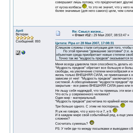
совершают лишь потому, что предпочитают другие 
от куска колбасы
, то это не значит, что у нег
более значимые (для него самого) цели, чем слоп
April
Re: Смысл жизни...
Ветеран
«
Ответ #12 :
29 Мая 2007, 08:53:47 »
Сообщений: 893
Цитата: Pipa от 28 Мая 2007, 17:08:31
Слишком сложны стали ситуации для того, чтобы 
По этой причине "домашние заготовки" (т.е. ал
объектная среда приобретает новые степени своб
.. Точно так же "мудрость предков" оказывается 
Меня всегда удивляла твоя способность делать 
"Мудрость предков" обретает все большую и боль
свободы, на увеличение степени многообразия и 
жизнь только ВНЕШНЯЯ СИЛА, не привязанная к на
зависим от нее! "Мудрость предков" заключаетс
системой. А обесценивание "мудрости предков" 
закрытым - все равно ВНЕШНЯЯ СИЛА рано или поз
Не льщу себя надеждой, что ты примешь эти мои с
Что есть у современного человека?
Один мир - материальный.
"Мудрость предков" расчитана по крайней мере на
Три больше одного. С этим не поспоришь.
Я уж не говорю, что у кого-то и 7, и 9.
И в каждом мире свой событийный ряд, а еще умн
сложнее?
Сосчитать сумеешь?
PS: У тебя где-то между посылками и выводами с