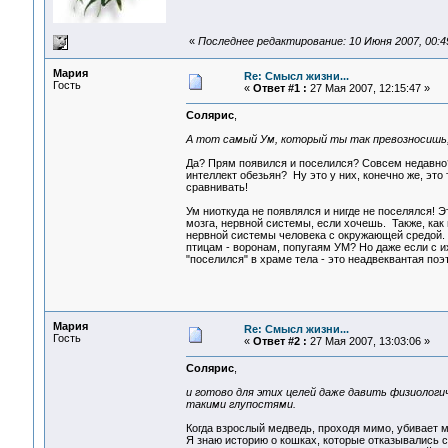
«
Последнее редактирование: 10 Июня 2007, 00:4
Мария
Re: Смысл жизни...
Гость
«
Ответ #1 :
27 Мая 2007, 12:15:47 »
Солярис
,
А тот самый Ум, который ты так превозносишь, 
Да? Прям появился и поселился? Совсем недавно? 
интеллект обезьян? Ну это у них, конечно же, это 
сравнивать!
Ум ниоткуда не появлялся и нигде не поселялся! 
мозга, нервной системы, если хочешь. Также, как 
нервной системы человека с окружающей средой. 
птицам - воронам, попугаям УМ? Но даже если с их
"поселился" в храме тела - это неадвеквантая по
Мария
Re: Смысл жизни...
Гость
«
Ответ #2 :
27 Мая 2007, 13:03:06 »
Солярис
,
и готово для этих целей даже давить физиологи
такими глупостями.
Когда взрослый медведь, проходя мимо, убивает 
Я знаю историю о кошках, которые отказывались с