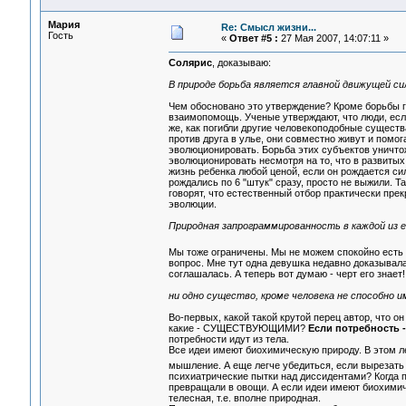
Мария
Re: Смысл жизни...
Гость
«
Ответ #5 :
27 Мая 2007, 14:07:11 »
Солярис
, доказываю:
В природе борьба является главной движущей си
Чем обосновано это утверждение? Кроме борьбы 
взаимопомощь. Ученые утверждают, что люди, если 
же, как погибли другие человекоподобные существа
против друга в улье, они совместно живут и помо
эволюционировать. Борьба этих субъектов уничтож
эволюционировать несмотря на то, что в развиты
жизнь ребенка любой ценой, если он рождается си
рождались по 6 "штук" сразу, просто не выжили. 
говорят, что естественный отбор практически пре
эволюции.
Природная запрограммированность в каждой из е
Мы тоже ограничены. Мы не можем спокойно ест
вопрос. Мне тут одна девушка недавно доказывала, 
соглашалась. А теперь вот думаю - черт его знает!
ни одно существо, кроме человека не способно 
Во-первых, какой такой крутой перец автор, чт
какие - СУЩЕСТВУЮЩИМИ?
Если потребность -
потребности идут из тела.
Все идеи имеют биохимическую природу. В этом л
мышление. А еще легче убедиться, если вырезать
психиатрические пытки над диссидентами? Когда
превращали в овощи. А если идеи имеют биохимиче
телесная, т.е. вполне природная.