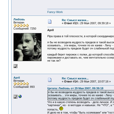
Fancy-Work
Любовь
Re: Смысл жизни...
Ветеран
«
Ответ #13 :
29 Мая 2007, 09:39:18 »
Сообщений: 7250
April
Pipa права в той плоскости, в которой скоординиро
я бы не возводила мудрость предков в такой высоки
осваивать... эти миры, точнее по их канве - Личу 
потому мудрость предков будет оч слабенькой подск
каждый берет пирожок с полки, до которой способен
пирожками и доставать их, чем мечтательно созерц
не так ли?
April
Re: Смысл жизни...
Ветеран
«
Ответ #14 :
29 Мая 2007, 10:07:16 »
Сообщений: 893
Цитата: Любовь от 29 Мая 2007, 09:39:18
я бы не возводила мудрость предков в такой высок
осваивать... эти миры, точнее по их канве - Личу 
потому мудрость предков будет оч слабенькой подск
Что и в какую степень возводить - дело личное. И
"картинах", но - в методах и навыках. Не "ЧТО", а
попасть,
И дело не в том, чтобы "быть хозяевами" или "гос