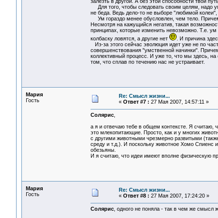
залезть в другой. А без этой способности твой пу
Для того, чтобы следовать своим целям, надо умет
не беда. Ведь дело-то не выборе "любимой колеи",
Ум гораздо менее обусловлен, чем тело. Причем,
Несмотря на кажущийся негатив, такая возможнос
принципах, которые изменить невозможно. Т.е. ум
колбаску ловятся, а другие нет
. И причина зде
Из-за этого сейчас эволюция идет уже не по части
совершенствования "умственной начинки". Причем 
коллективный процесс. И уже то, что мы здесь, на
том, что сплав по течению нас не устраивает.
Мария
Re: Смысл жизни...
Гость
«
Ответ #7 :
27 Мая 2007, 14:57:11 »
Солярис
,
а я и отвечаю тебе в общем контексте. Я считаю, 
это млекопитающие. Просто, как и у многих живот
с другими животными чрезмерно развитыми (также,
среду и т.д.). И поскольку животное Хомо Спиенс 
обезьяны.
И я считаю, что идеи имеют вполне физическую пр
Мария
Re: Смысл жизни...
Гость
«
Ответ #8 :
27 Мая 2007, 17:24:20 »
Солярис
, одного не поняла - так в чем же смысл 