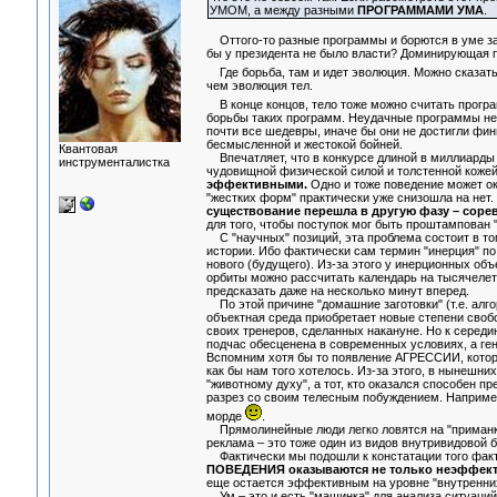
УМОМ, а между разными
ПРОГРАММАМИ УМА
.
Оттого-то разные программы и борются в уме за п
бы у президента не было власти? Доминирующая пр
Где борьба, там и идет эволюция. Можно сказать
чем эволюция тел.
В конце концов, тело тоже можно считать програ
борьбы таких программ. Неудачные программы не 
почти все шедевры, иначе бы они не достигли фин
бесмысленной и жестокой бойней.
Квантовая
Впечатляет, что в конкурсе длиной в миллиарды 
инструменталистка
чудовищной физической силой и толстенной кожей.
эффективными.
Одно и тоже поведение может ок
"жестких форм" практически уже снизошла на нет.
существование перешла в другую фазу – сорев
для того, чтобы поступок мог быть проштампован 
С "научных" позиций, эта проблема состоит в то
истории. Ибо фактически сам термин "инерция" по
нового (будущего). Из-за этого у инерционных о
орбиты можно рассчитать календарь на тысячелет
предсказать даже на несколько минут вперед.
По этой причине "домашние заготовки" (т.е. алг
объектная среда приобретает новые степени своб
своих тренеров, сделанных накануне. Но к середи
подчас обесценена в современных условиях, а ге
Вспомним хотя бы то появление АГРЕССИИ, которое
как бы нам того хотелось. Из-за этого, в нынешни
"животному духу", а тот, кто оказался способен п
разрез со своим телесным побуждением. Например,
морде
.
Прямолинейные люди легко ловятся на "приманки"
реклама – это тоже один из видов внутривидовой б
Фактически мы подошли к констатации того факт
ПОВЕДЕНИЯ оказываются не только неэффект
еще остается эффективным на уровне "внутренних
Ум – это и есть "машинка" для анализа ситуаций