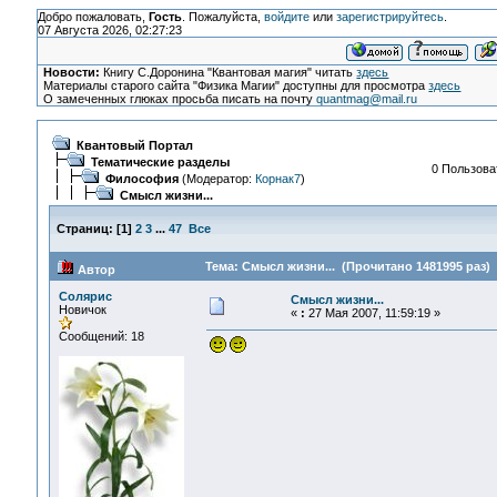
Добро пожаловать,
Гость
. Пожалуйста,
войдите
или
зарегистрируйтесь
.
07 Августа 2026, 02:27:23
Новости:
Книгу С.Доронина "Квантовая магия" читать
здесь
Материалы старого сайта "Физика Магии" доступны для просмотра
здесь
О замеченных глюках просьба писать на почту
quantmag@mail.ru
Квантовый Портал
Тематические разделы
0 Пользоват
Философия
(Модератор:
Корнак7
)
Смысл жизни...
Страниц:
[
1
]
2
3
...
47
Все
Тема: Смысл жизни... (Прочитано 1481995 раз)
Автор
Солярис
Смысл жизни...
Новичок
«
:
27 Мая 2007, 11:59:19 »
Сообщений: 18