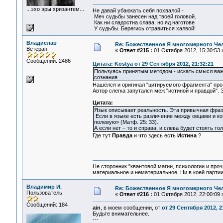
...эхо эры хризантем...
Не давай убаюкать себя похвалой -
Меч судьбы занесен над твоей головой.
Как ни сладостна слава, но яд наготове
У судьбы. Берегись отравиться халвой!
Владислав
Re: Божественное Я многомерного Че
Ветеран
«
Ответ #215 :
01 Октября 2012, 15:30:53 
Сообщений: 2486
Цитата: Kostya от 29 Сентября 2012, 21:32:21
Пользуясь принятым методом - искать смысл важ
сознания
Нашёлся и оригинал "цитируемого фрагмента" про
Автор слегка запутался меж "истиной и правдой". Э
Цитата:
Язык описывает реальность. Эта привычная фраза
Если в языке есть различение между овцами и ко
полевую» (Матф. 25: 33).
А если нет – то и справа, и слева будет стоять тол
Где тут
Правда
и что здесь есть
Истина
?
Не сторонник "квантовой магии, психологии и проч
материальное и нематериальное. Ни в коей партии
Владимир И.
Re: Божественное Я многомерного Че
Пользователь
«
Ответ #216 :
01 Октября 2012, 22:00:09 
Сообщений: 184
ain
, в моем сообщении, от
от 29 Сентября 2012, 2
Будьте внимательнее.
---