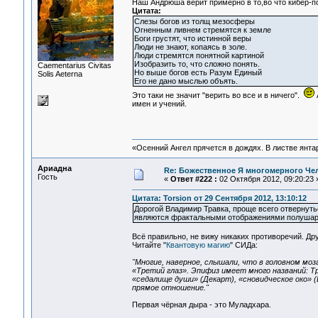
Наш Андрюша верит примерно в то,во что кибер-
Цитата:
Слезы богов из толщ мезосферы
Огненным ливнем стремятся к земле
Боги грустят, что истинной веры
Люди не знают, копаясь в золе.
Люди стремятся понятной картиной
Изобразить то, что сложно понять.
Сaementarius Civitas
Но выше богов есть Разум Единый
Solis Aeterna
Его не дано мыслью объять.
Это таки не значит "верить во все и в ничего".
имен и учений.
«Осенний Ангел прячется в дождях. В листве янтарн
Ариадна
Re: Божественное Я многомерного Че
Гость
«
Ответ #222 :
02 Октября 2012, 09:20:23 
Цитата: Torsion от 29 Сентября 2012, 13:10:12
Дорогой Владимир Травка, проще всего отвернуть
являются фрактальными отображениями полушари
Всё правильно, не вижу никаких противоречий. Д
Читайте "
Квантовую магию
" СИДа:
"Многие, наверное, слышали, что в головном мо
«Третий глаз». Эпифиз имеет много названий: Тр
«седалище души» (Декарт), «сновидческое око» (
прямое отношение."
Первая чёрная дыра - это Муладхара.