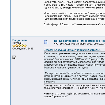
Более того, по А.В. Каминскому: вследствие субъе
и возможно, в том числе и "бесконечная" (в любо
- для субъекта,
всегда
конечна и замкнута
(мы в л
Может ли и это быть под-вариантом: "замкнутых к
Если кроме нас, людей - существуют и другие фо
- для формирования другого конечного замкнутого
---
В чём фокус ? В том, что "замкнута и конечна" - с
Владислав
Re: Божественное Я многомерного Че
Ветеран
«
Ответ #212 :
01 Октября 2012, 09:50:21 
Сообщений: 2486
Цитата: Kostya от 29 Сентября 2012, 21:32:21
Пользуясь принятым методом - искать смысл важ
сознания, то есть в языке, отметим такую странно
правда", "правда о войне 1812 года", "правда о Су
должно бы существовать и множественное число от
Множественное от "правда" практически не употреб
На всех и на все случаи жизни одна.
Между тем слово "истина" имеет множественное 
истины, истины, открытые в детстве. Истин - тьм
возвышающий обман". Истин - тьма, правда - одна
Почему?
Правда
или нет - событие как череда бытия было ил
происшествие, действие ..... Правда о чём-то что 
Истина
- это речь идёт про вероятность, про воз
может "проявиться".