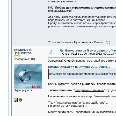
сразу целую планету ...
Ибо "
Любые два ограниченных подмножества е
(с)Банах&Тарский
Два подмножества евклидова пространства называ
передвинуть их, и составить из них второе.
Проще выражаясь, ежеле объемы пространства з
равносоставленные, значит можно разрезать кирпичи
"Я - есмь Истина и Путь, Альфа и Омега ..."(с)
Владимир И.
Re: Божественное Я многомерного Че
Пользователь
«
Ответ #211 :
01 Октября 2012, 00:10:17 
Сообщений: 184
Уважаемый
Oleg.Ol
, вопрос, по старой теме (мои
Цитата: Oleg.Ol от 16 Октября 2010, 00:02:10
Возможно ли расширение модели на множество за
Как Вы думаете, если
по аналогии
, предположить
Digital physics.ru
-
изолированные
"
виртуальные машины
" фундам
Но на нашем уровне - происходит "взаимодействие
Т.е. и "изолированные" и "взаимодействие" ...
("и волки сыты и овцы целы")
Может ли это быть - вариантом Вашей модификаци
---