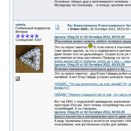
Основных чёрных дыр у многомерного человека - с
Муладхару на Сахасрару - в кольцо, центром кото
valeriy
Re: Божественное Я многомерного Че
Глобальный модератор
«
Ответ #223 :
02 Октября 2012, 09:51:02 
Ветеран
Цитата: Oleg.Ol от 02 Октября 2012, 00:53:29
Сообщений: 4167
Язычником можно назвать любого человека нашед
Это ты верно заметил
В этом ключе в язычнико
тоже имеют идолов, за что и подвергаются критик
Даже более того не дальновидно. Скорее если уж 
достижения истины расчленить Природу на части. 
ждать милостей от природы, взять их у нее — наш
Цитата: Oleg.Ol от 02 Октября 2012, 00:53:29
Благими намерениями вымощена дорога в Ад ...
Это ты верно заметил - дед Егора Гайдара рубил ш
нагайкой. А вот Егор Гайдар устроил шоковую тера
ЧУБАЙС: "Что вы волнуетесь за этих людей? Ну, в
вырастут"
ГАЙДАР: "Ничего страшного нет в том, что часть 
Вот так ЕБН, с подсказкой гарвардских мальчиков
просторах России. Зато теперь потреблядства хот
потреблядей. А ты говоришь
Цитата: Oleg.Ol от 02 Октября 2012, 00:53:29
разгул язычества и материализма просто даже об
А ведь труженики серпа и молота не покупают себ
пользование, или футбольные клубы для забавы.