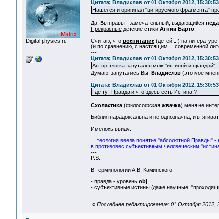
Цитата: Владислав от 01 Октября 2012, 15:30:53
Нашёлся и оригинал "цитируемого фрагмента" про
Да, Вы правы - замечательный, выдающийся
педа
Прекрасные
детские стихи
Агнии Барто
.
---
Digital physics.ru
Считаю, что
воспитание
(детей ...) на литературе
(и по сравнению, с настоящим ... современной лит
---
Цитата: Владислав от 01 Октября 2012, 15:30:53
Автор слегка запутался меж "истиной и правдой".
Думаю, запутались Вы,
Владислав
(это моё мнени
---
Цитата: Владислав от 01 Октября 2012, 15:30:53
Где тут Правда и что здесь есть Истина ?
Схоластика
(философская
жвачка
) меня
не инте
---
Библия парадоксальна и не однозначна, и втягиват
---
Имелось ввиду
:
... теология ввела понятие "абсолютной Правды" - 
в противовес субъективным человеческим "истина
---
P.S.
В терминологии А.В. Каминского:
- правда - уровень
obj
,
- субъективные истины (даже научные, "проходящи
«
Последнее редактирование: 01 Октября 2012, 2