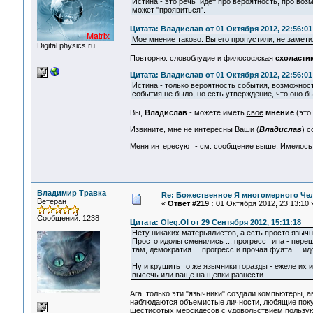
Истина - это речь идёт про вероятность, про воз
может "проявиться".
Цитата: Владислав от 01 Октября 2012, 22:56:01
Мое мнение таково. Вы его пропустили, не замети
Digital physics.ru
Повторяю: словоблудие и философская
схоласти
Цитата: Владислав от 01 Октября 2012, 22:56:01
Истина - только вероятность события, возможност
события не было, но есть утверждение, что оно б
Вы,
Владислав
- можете иметь
свое
мнение
(это
Извините, мне не интересны Ваши (
Владислав
) 
Меня интересуют - см. сообщение выше:
Имелось
Владимир Травка
Re: Божественное Я многомерного Че
Ветеран
«
Ответ #219 :
01 Октября 2012, 23:13:10 
Сообщений: 1238
Цитата: Oleg.Ol от 29 Сентября 2012, 15:11:18
Нету никаких матерьялистов, а есть просто языч
Просто идолы сменились ... прогресс типа - переш
там, демократия ... прогресс и прочая фуята ... и
Ну и крушить то же язычники горазды - ежеле их 
высечь или ваще на щепки разнести ...
Ага, только эти "язычники" создали компьютеры, а
наблюдаются объемистые личности, любящие покуш
шестисотых мерсидесов с удовольствием пользующ