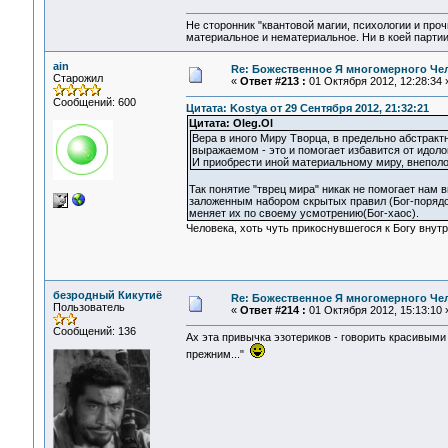
Не сторонник "квантовой магии, психологии и проч
материальное и нематериальное. Ни в коей партии
ain
Re: Божественное Я многомерного Че
Старожил
«
Ответ #213 :
01 Октября 2012, 12:28:34 
Сообщений: 600
Цитата: Kostya от 29 Сентября 2012, 21:32:21
Цитата: Oleg.Ol
Вера в иного Миру Творца, в предельно абстрак
выражаемом - это и помогает избавится от идоло
И приобрести иной материальному миру, внепол
Так понятие "тврец мира" никак не помогает нам 
заложенным набором скрытых правил (Бог-порядок
меняет их по своему усмотрению(Бог-хаос).
Человека, хоть чуть прикоснувшегося к Богу внутр
безродный Кикутиё
Re: Божественное Я многомерного Че
Пользователь
«
Ответ #214 :
01 Октября 2012, 15:13:10 
Сообщений: 136
Ах эта привычка эзотериков - говорить красивыми 
прежним..."