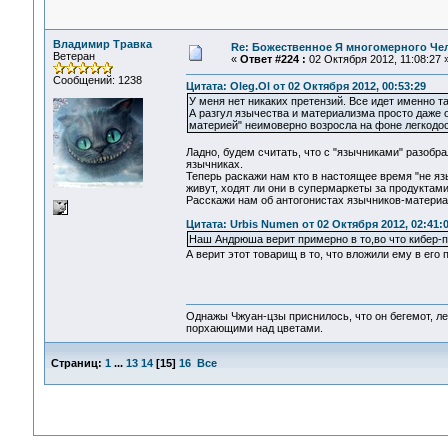
Владимир Травка
Re: Божественное Я многомерного Че
Ветеран
«
Ответ #224 :
02 Октября 2012, 11:08:27 
Сообщений: 1238
Цитата: Oleg.Ol от 02 Октября 2012, 00:53:29
У меня нет никаких претензий. Все идет именно так
А разгул язычества и материализма просто даже 
материей" неимоверно возросла на фоне легкодос
Ладно, будем считать, что с "язычниками" разобра
язычниках.
Теперь раскажи нам кто в настоящее время "не яз
живут, ходят ли они в супермаркеты за продуктами
Расскажи нам об антогонистах язычников-материал
Цитата: Urbis Numen от 02 Октября 2012, 02:41:
Наш Андрюша верит примерно в то,во что кибер-
А верит этот товарищ в то, что вложили ему в его
Однажы Чжуан-цзы приснилось, что он бегемот, л
порхающими над цветами.
Страниц:
1
...
13
14
[
15
]
16
Все