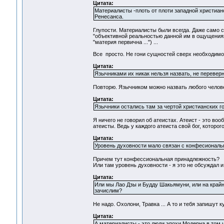
Цитата:
Материалисты -плоть от плоти западной христиан
Ренесанса.
Глупости. Материалисты были всегда. Даже само сл
"объективной реальностью данной им в ощущения
"материя первична ...") ...
Все просто. Не гони сущностей сверх необходимог
Цитата:
Язычниками их никак нельзя назвать, не перевер
Повторю. Язычником можно назвать любого челове
Цитата:
Язычники остались там за чертой христианских го
Я ничего не говорил об атеистах. Атеист - это во
атеисты. Ведь у каждого атеиста свой бог, которог
Цитата:
Уровень духовности мало связан с конфесиональ
Причем тут конфессиональная принадлежность?
Или там уровень духовности - я это не обсуждал и 
Цитата:
Или мы Лао Дзы и Будду Шакьямуни, или на крайн
зачислим?
Не надо. Охолони, Травка ... А то и тебя запишут ку
Цитата:
А материалисты - это люди эпохи Модерна,в том ч