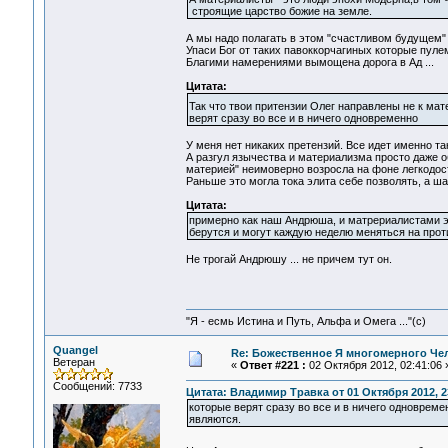
строящие царство божие на земле.
А мы надо полагать в этом "счастливом будущем"
Упаси Бог от таких павоккорчагиных которые пуле
Благими намерениями вымощена дорога в Ад ...
Цитата:
Так что твои притензии Олег направлены не к ма
верят сразу во все и в ничего одновременно
У меня нет никаких претензий. Все идет именно так 
А разгул язычества и материализма просто даже 
материей" неимоверно возросла на фоне легкодост
Раньше это могла тока элита себе позволять, а ша
Цитата:
примерно как наш Андрюша, и матрериалистами э
берутся и могут каждую неделю меняться на прот
Не трогай Андрюшу ... не причем тут он.
"Я - есмь Истина и Путь, Альфа и Омега ..."(с)
Quangel
Re: Божественное Я многомерного Че
Ветеран
«
Ответ #221 :
02 Октября 2012, 02:41:06 
Сообщений: 7733
Цитата: Владимир Травка от 01 Октября 2012, 2
которые верят сразу во все и в ничего одноврем
являются.