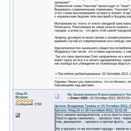
запишим?
Этимология слова "язычник" происходит от "язык"-
Выражаясь современными терминами, "язычник" у х
этого слова высокомерием за версту воняет. А гд
с израильским быдлом типа мытарей и блудниц как
Материалисты -плоть от плоти западной христианс
Ренесанса. Язычниками их никак нельзя назвать, 
городов, а атеисты - это дети этой самой городско
Уровень духовности мало связан с конфесиональн
крайний случай из современников кого-нибудь ти
Идолопоклонство нынешнего общества потребления 
Модерна,в том числе это и павки карчачины, к ха
Так что твои притензии Олег направлены не к ма
верят сразу во все и в ничего одновременно, при
них вообще все убеждения из телевизора берутся 
«
Последнее редактирование: 02 Октября 2012, 
Однажы Чжуан-цзы приснилось, что он бегемот, л
порхающими над цветами.
Oleg.Ol
Re: Божественное Я многомерного Че
Ветеран
«
Ответ #220 :
02 Октября 2012, 00:53:29 
Сообщений: 2769
Цитата: Владимир Травка от 01 Октября 2012, 2
Цитата: Oleg.Ol от 29 Сентября 2012, 15:11:18
Нету никаких матерьялистов, а есть просто язы
Просто идолы сменились ... прогресс типа - переш
там, демократия ... прогресс и прочая фуята ... и
Ну и крушить то же язычники горазды - ежеле их