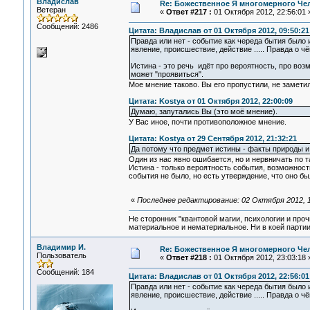
Владислав
Re: Божественное Я многомерного Че
Ветеран
«
Ответ #217 :
01 Октября 2012, 22:56:01 
Сообщений: 2486
Цитата: Владислав от 01 Октября 2012, 09:50:21
Правда или нет - событие как череда бытия было ил
явление, происшествие, действие ..... Правда о ч
Истина - это речь идёт про вероятность, про воз
может "проявиться".
Мое мнение таково. Вы его пропустили, не замети
Цитата: Kostya от 01 Октября 2012, 22:00:09
Думаю, запутались Вы (это моё мнение).
У Вас иное, почти противоположное мнение.
Цитата: Kostya от 29 Сентября 2012, 21:32:21
Да потому что предмет истины - факты природы и
Один из нас явно ошибается, но и нервничать по т
Истина - только вероятность события, возможност
события не было, но есть утверждение, что оно бы
«
Последнее редактирование: 02 Октября 2012, 1
Не сторонник "квантовой магии, психологии и проч
материальное и нематериальное. Ни в коей партии
Владимир И.
Re: Божественное Я многомерного Че
Пользователь
«
Ответ #218 :
01 Октября 2012, 23:03:18 
Сообщений: 184
Цитата: Владислав от 01 Октября 2012, 22:56:01
Правда или нет - событие как череда бытия было ил
явление, происшествие, действие ..... Правда о ч