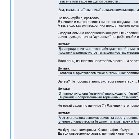
высечь или ваще на щепки разнести ...
Ага, только эти "язычники" создали компьютеры, 
Не пори фуйню, брателло.
Язычники и матерьялисты ничего не создали ... но
А ты, видя, как они вокруг них пляшут наивно полага
Создают обычно совершенно конкретные человеки 
воинствующие толпы "духовных" потребителей и их
Цитата:
Да и среди христиан тоже наблюдаются объемисты
идоломи материалистов типа шестисотых мерсиде
Ясен пень, язычество неистребимо пока ... а золо
Цитата:
Платона с Аристотелем тоже в "язычники" запиш
Зачем? Не торопись записунством заниматься ...
Цитата:
Этимология слова "язычник" происходит от "язык"
Выражаясь современными терминами, "язычник" у 
Не ерзай задом по яичнице ))) Язычник - это пок
Цитата:
А от этого слова высокомерием за версту воняет.
учения с израильским быдлом типа мытарей и блу
Не будь высокомерным. Какое, нафик, быдло!
Да вся современная элита, почитай - язычники ... 