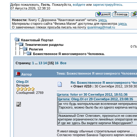
Добро пожаловать,
Гость
. Пожалуйста,
войдите
или
зарегистрируйтесь
.
07 Августа 2026, 12:38:10
Новости:
Книгу С.Доронина "Квантовая магия" читать
здесь
Материалы старого сайта "Физика Магии" доступны для просмотра
здесь
О замеченных глюках просьба писать на почту
quantmag@mail.ru
Квантовый Портал
Тематические разделы
0 П
Религия
Божественное Я многомерного Человека.
Страниц:
1
...
13
14
[
15
]
16
Все
Тема: Божественное Я многомерного Человека.
Автор
Oleg.Ol
Re: Божественное Я многомерного Че
Ветеран
«
Ответ #210 :
30 Сентября 2012, 19:59:30
Сообщений: 2769
Цитата: folor от 30 Сентября 2012, 18:51:36
Цитата: Oleg.Ol от 29 Сентября 2012, 23:08:35
ак что будь матерьяльная вселенная непрерывной
Тарского, можно было бы из одного кирпича метод
...
Уважаемый Олег Олегович, признаться не совс
критерии ограниченности линейных операторов м
И где же здесь Вы видите кирпичи Мироздания?
Я имел ввиду обычные строительные кирпичи ...
Согласно теореме Банаха-Тарского кирпич можно ра