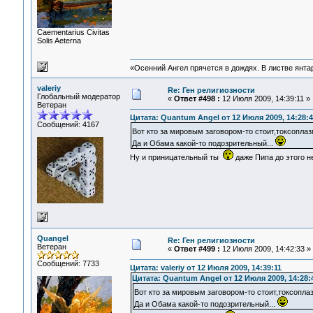
Сaementarius Civitas
Solis Aeterna
«Осенний Ангел прячется в дождях. В листве янтарн
valeriy
Re: Ген религиозности
Глобальный модератор
«
Ответ #498 :
12 Июля 2009, 14:39:11 »
Ветеран
Цитата: Quantum Angel от 12 Июля 2009, 14:28:4
Сообщений: 4167
Вот кто за мировым заговором-то стоит,токсопла
Да и Обама какой-то подозрительный...
Ну и приницательный ты
даже Пипа до этого 
Quangel
Re: Ген религиозности
Ветеран
«
Ответ #499 :
12 Июля 2009, 14:42:33 »
Сообщений: 7733
Цитата: valeriy от 12 Июля 2009, 14:39:11
Цитата: Quantum Angel от 12 Июля 2009, 14:28:
Вот кто за мировым заговором-то стоит,токсопла
Да и Обама какой-то подозрительный...