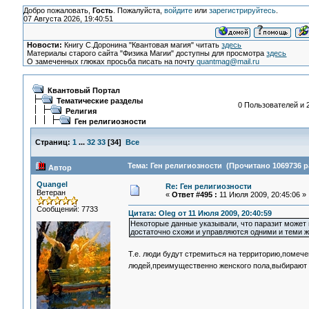
Добро пожаловать,
Гость
. Пожалуйста,
войдите
или
зарегистрируйтесь
.
07 Августа 2026, 19:40:51
Новости:
Книгу С.Доронина "Квантовая магия" читать
здесь
Материалы старого сайта "Физика Магии" доступны для просмотра
здесь
О замеченных глюках просьба писать на почту
quantmag@mail.ru
Квантовый Портал
Тематические разделы
0 Пользователей и 2
Религия
Ген религиозности
Страниц:
1
...
32
33
[
34
]
Все
Тема: Ген религиозности (Прочитано 1069736 р
Автор
Quangel
Re: Ген религиозности
Ветеран
«
Ответ #495 :
11 Июля 2009, 20:45:06 »
Сообщений: 7733
Цитата: Oleg от 11 Июля 2009, 20:40:59
Некоторые данные указывали, что паразит может в
достаточно схожи и управляются одними и теми 
Т.е. люди будут стремиться на территорию,поме
людей,преимущественно женского пола,выбирают 