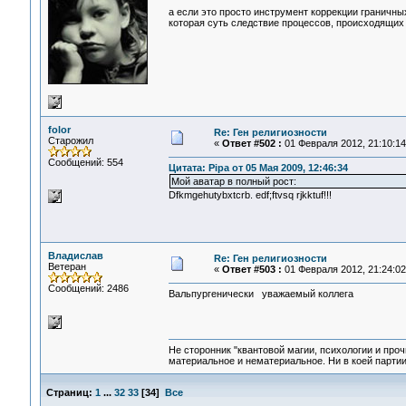
а если это просто инструмент коррекции граничны
которая суть следствие процессов, происходящих н
folor
Re: Ген религиозности
Старожил
«
Ответ #502 :
01 Февраля 2012, 21:10:14
Сообщений: 554
Цитата: Pipa от 05 Мая 2009, 12:46:34
Мой аватар в полный рост:
Dfkmgehutybxtcrb. edf;ftvsq rjkktuf!!!
Владислав
Re: Ген религиозности
Ветеран
«
Ответ #503 :
01 Февраля 2012, 21:24:02
Сообщений: 2486
Вальпургенически уважаемый коллега
Не сторонник "квантовой магии, психологии и проч
материальное и нематериальное. Ни в коей партии
Страниц:
1
...
32
33
[
34
]
Все