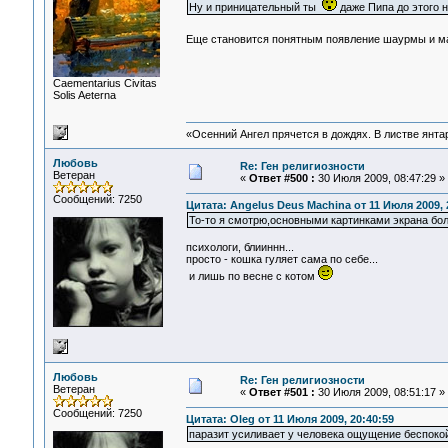
Ну и приницательный ты
даже Пипа до этого 
Еще становится понятным появление шаурмы и ма
Сaementarius Civitas
Solis Aeterna
«Осенний Ангел прячется в дождях. В листве янтарн
Любовь
Re: Ген религиозности
Ветеран
«
Ответ #500 :
30 Июля 2009, 08:47:29 »
Сообщений: 7250
Цитата: Angelus Deus Machina от 11 Июля 2009, 
То-то я смотрю,основными картинками экрана бо
психологи, блииннн...
просто - кошка гуляет сама по себе...
и лишь по весне с котом
Любовь
Re: Ген религиозности
Ветеран
«
Ответ #501 :
30 Июля 2009, 08:51:17 »
Сообщений: 7250
Цитата: Oleg от 11 Июля 2009, 20:40:59
паразит усиливает у человека ощущение беспокой