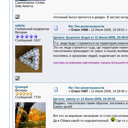
Сaementarius Civitas
Solis Aeterna
«Осенний Ангел прячется в дождях. В листве янтарн
valeriy
Re: Ген религиозности
Глобальный модератор
«
Ответ #496 :
12 Июля 2009, 10:29:01 »
Ветеран
Цитата: Quantum Angel от 11 Июля 2009, 20:45:0
Сообщений: 4167
Т.е. люди будут стремиться на территорию,пом
Это не люди стремятся туда, где территория поме
токсоплазма принуждает их (крыс и кошек) выбира
поселяясь в организме людей, подключает их инт
смотрю,основными картинками экрана большинств
Quangel
Re: Ген религиозности
Ветеран
«
Ответ #497 :
12 Июля 2009, 14:28:45 »
Сообщений: 7733
Цитата: valeriy от 12 Июля 2009, 10:29:01
Видимо, токсоплазма таким образом, поселяясь в
своих целей
Вот кто за мировым заговором-то стоит,токсоплаз
Да и Обама какой-то подозрительный...
Где-то с