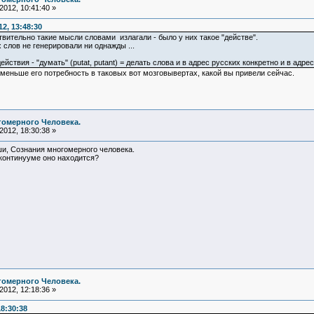
012, 10:41:40 »
2, 13:48:30
твительно такие мысли словами излагали - было у них такое "действе".
х слов не генерировали ни однажды ...
ействия - "думать" (putat, putant) = делать слова и в адрес русских конкретно и в адре
 меньше его потребность в таковых вот мозговывертах, какой вы привели сейчас.
гомерного Человека.
012, 18:30:38 »
ши, Сознания многомерного человека.
континууме оно находится?
гомерного Человека.
012, 12:18:36 »
18:30:38