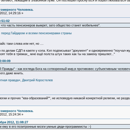
 бегемот, лежащий в зловонной луже. Он поспешил проснуться и пошел любоваться б
гомерного Человека.
012, 14:29:16 »
9:51:02
 что часть пенсионеров вымрет, зато общество станет мобильнее".
 перед Гайдаром и всеми пенсионерами страны
с таки слова или нет, но ....
о по делам СДП в каюте у кэпа. Кэп подписывал "документ" и одновременно "поучал-жур
ноят тебя в трюмах_ мне ещё полста штук таких как ты на замену пришлют..."
2:00:09
ой Правды" - как взгляда Бога на сотворенный мир,в противовес субъективным человеч
его даже мнить.
тная правда», Дмитрий Коростелев
логии и прочих "ква-образований"", не исповедую никакой конкретной религии, не раз
гомерного Человека.
012, 15:24:34 »
ря 2012, 11:08:27
ли ему в его позитронные мозги умные дяди-программисты :-)