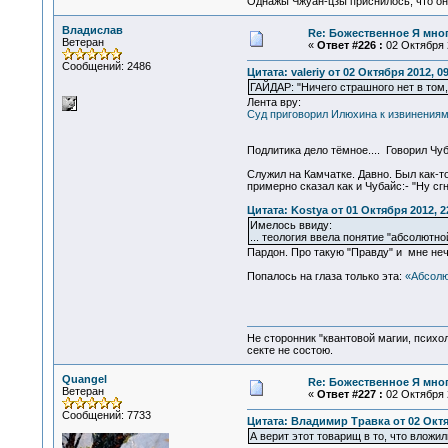
Однажы Чжуан-цзы приснилось, что он
Владислав
Re: Божественное Я мно
Ветеран
«
Ответ #226 :
02 Октября 2
Сообщений: 2486
Цитата: valeriy от 02 Октября 2012, 0
ГАЙДАР: "Ничего страшного нет в том,
Лента вру:
Суд приговорил Илюхина к извинениям
Подлитика дело тёмное.... Говорил Чубай
Служил на Камчатке. Давно. Был как-т
примерно сказал как и Чубайс:- "Ну сг
Цитата: Kostya от 01 Октября 2012, 2
Имелось ввиду:
... теология ввела понятие "абсолютн
Пардон. Про такую "Правду" и мне неч
Попалось на глаза только эта:
«Абсолю
Не сторонник "квантовой магии, психо
секте не состою.
Quangel
Re: Божественное Я мно
Ветеран
«
Ответ #227 :
02 Октября 2
Сообщений: 7733
Цитата: Владимир Травка от 02 Октяб
А верит этот товарищ в то, что вложи