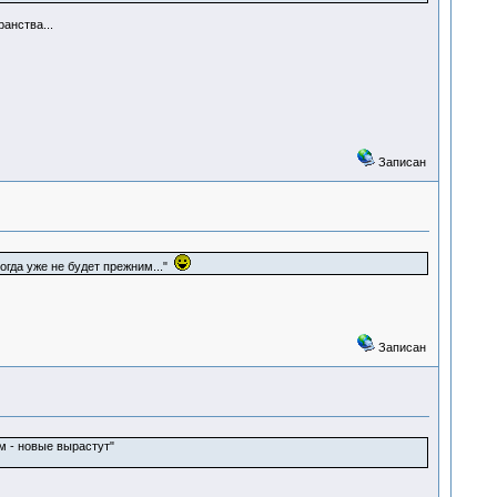
анства...
Записан
огда уже не будет прежним..."
Записан
м - новые вырастут"