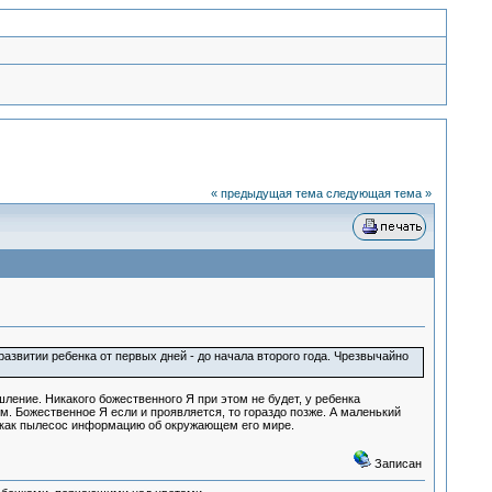
« предыдущая тема
следующая тема »
азвитии ребенка от первых дней - до начала второго года. Чрезвычайно
ление. Никакого божественного Я при этом не будет, у ребенка
м. Божественное Я если и проявляется, то гораздо позже. А маленький
я как пылесос информацию об окружающем его мире.
Записан