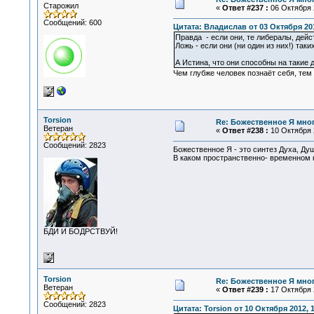
Старожил
«
Ответ #237 :
06 Октября 2
Сообщений: 600
Цитата: Владислав от 03 Октября 201
Правда - если они, те либералы, дейс
Ложь - если они (ни один из них!) таки
А Истина, что они способны на такие д
Чем глубже человек познаёт себя, тем
Torsion
Re: Божественное Я мно
Ветеран
«
Ответ #238 :
10 Октября 2
Сообщений: 2823
Божественное Я - это синтез Духа, Ду
В каком пространственно- временном 
БДИ И БОДРСТВУЙ!
Torsion
Re: Божественное Я мно
Ветеран
«
Ответ #239 :
17 Октября 2
Сообщений: 2823
Цитата: Torsion от 10 Октября 2012, 