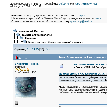
Добро пожаловать,
Гость
. Пожалуйста,
войдите
или
зарегистрируйтесь
.
07 Августа 2026, 10:02:37
Новости:
Книгу С.Доронина "Квантовая магия" читать
здесь
Материалы старого сайта "Физика Магии" доступны для просмотра
здесь
О замеченных глюках просьба писать на почту
quantmag@mail.ru
Квантовый Портал
Тематические разделы
Религия
Божественное Я многомерного Человека.
Страниц:
1
...
14
15
[
16
]
Все
Тема: Божественное Я многомерного
Автор
Владимир Травка
Re: Божественное Я мно
Ветеран
«
Ответ #225 :
02 Октября 2
Сообщений: 1238
Цитата: Vitaliy от 27 Сентября 2012, 1
Кстати, мне было легко убедиться в п
поучительно, все логично, понятно. Н
Надо продолжить наблюдение и тогда г
личностоне ядро формируется годам к 
ребенок - просто безличностный цент