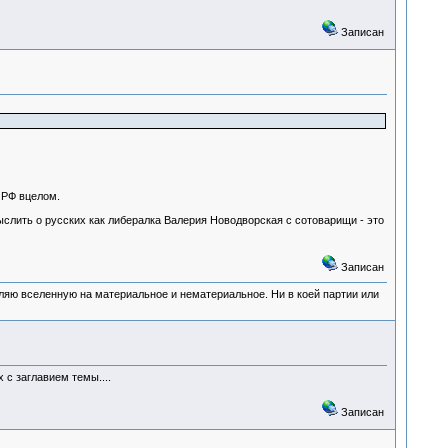
Записан
с РФ вцелом.
мыслить о русских как либералка Валерия Новодворская с сотоварищи - это
Записан
деляю вселенную на материальное и нематериальное. Ни в коей партии или
с заглавием темы....
Записан