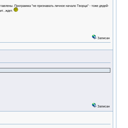
тавлены. Программа "не признавать личное начало Творца" - тоже дядей-
т...ждет.
Записан
Записан