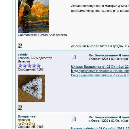
Любая воплощенная в материи джива 
программистом составлена и на проце
Сaementarius Civitas Solis Aeterna
«Осенний Ангел прячется в дождях. В л
valeriy
Re: Божественное Я мно
Глобальный модератор
«
Ответ #228 :
02 Октября 2
Ветеран
Цитата: Владислав от 02 Октября 201
Сообщений: 4167
Суд приговорил Илюхина к извинения
Высказывания либералов о России и 
Владислав
Re: Божественное Я мно
Ветеран
«
Ответ #229 :
02 Октября 2
Сообщений: 2486
Цитата: valeriy от 02 Октября 2012, 1