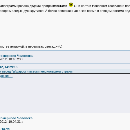
запрограммирована дядями-программистами.
Они на то в Небесном Госплане и пос
ссоре молодых душ крутится. А более совершенная в это время в спящем режиме сиди
истве янтарной, в переливах света...» (c)
гомерного Человека.
012, 18:10:23 »
2, 14:29:16
м перед Гайдаром и всеми пенсионерами страны
русских…
гомерного Человека.
012, 19:04:31 »
8:10:23