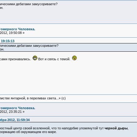
тическими дебатами замусориваете?
н.
гомерного Человека.
012, 19:50:08 »
 19:15:13
итическими дебатами замусориваете?
он.
,сами признавались.
Вот и связь с темой.
истве янтарной, в переливах света...» (c)
гомерного Человека.
012, 23:35:21 »
ря 2012, 11:59:34
ностный центр своей вселенной, что то наподобие упомянутой тут
черной дыры
,
формацию об окружающем его мире.