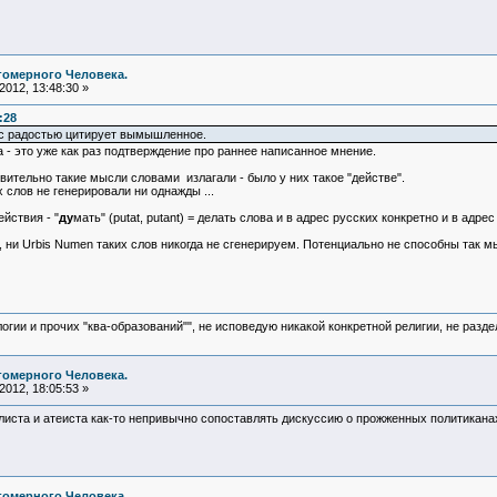
гомерного Человека.
012, 13:48:30 »
:28
 с радостью цитирует вымышленное.
а - это уже как раз подтверждение про раннее написанное мнение.
твительно такие мысли словами излагали - было у них такое "действе".
их слов не генерировали ни однажды ...
йствия - "
ду
мать" (putat, putant) = делать слова и в адрес русских конкретно и в адре
й, ни Urbis Numen таких слов никогда не сгенерируем. Потенциально не способны так 
логии и прочих "ква-образований"", не исповедую никакой конкретной религии, не раз
гомерного Человека.
012, 18:05:53 »
иста и атеиста как-то непривычно сопоставлять дискуссию о прожженных политиканах 
гомерного Человека.