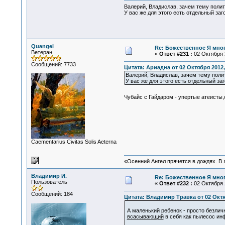
Валерий, Владислав, зачем тему поли
У вас же для этого есть отдельный заго
Quangel
Re: Божественное Я мно
Ветеран
«
Ответ #231 :
02 Октября 2
Сообщений: 7733
Цитата: Ариадна от 02 Октября 2012,
Валерий, Владислав, зачем тему пол
У вас же для этого есть отдельный заг
Чубайс с Гайдаром - упертые атеисты
Сaementarius Civitas Solis Aeterna
«Осенний Ангел прячется в дождях. В л
Владимир И.
Re: Божественное Я мно
Пользователь
«
Ответ #232 :
02 Октября 2
Сообщений: 184
Цитата: Владимир Травка от 02 Октяб
А маленький ребенок - просто безлич
всасывающий
в себя как пылесос ин