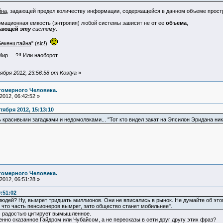
йна
, задающей предел количеству информации, содержащейся в данном объеме простр
рмационная емкость (энтропия) любой системы зависит не от ее
объема
,
вающей
эту
систему
.
Бекенштайна
" (sic!)
р ... ?!! Или наоборот.
бря 2012, 23:56:58 от Kostya
»
гомерного Человека.
012, 06:42:52 »
ября 2012, 15:13:10
ь красивыми загадками и недомолвками... "Тот кто видел закат на Эпсилон Эридана ник
гомерного Человека.
012, 06:51:28 »
9:51:02
людей? Ну, вымрет тридцать миллионов. Они не вписались в рынок. Не думайте об это
 что часть пенсионеров вымрет, зато общество станет мобильнее".
с радостью цитирует вымышленное.
енно сказанное Гайдром или Чубайсом, а не пересказы в сети друг другу этих фраз?