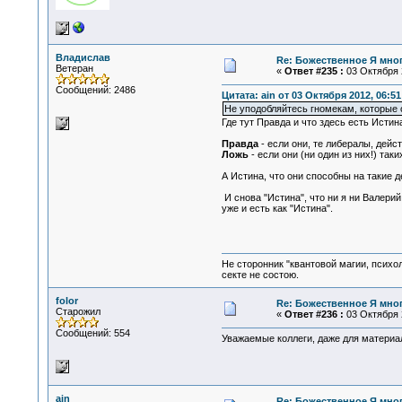
Владислав
Re: Божественное Я мно
Ветеран
«
Ответ #235 :
03 Октября 2
Сообщений: 2486
Цитата: ain от 03 Октября 2012, 06:51
Не уподобляйтесь гномекам, которые
Где тут Правда и что здесь есть Истин
Правда
- если они, те либералы, дейс
Ложь
- если они (ни один из них!) так
А Истина, что они способны на такие де
И снова "Истина", что ни я ни Валери
уже и есть как "Истина".
Не сторонник "квантовой магии, психо
секте не состою.
folor
Re: Божественное Я мно
Старожил
«
Ответ #236 :
03 Октября 2
Сообщений: 554
Уважаемые коллеги, даже для материал
ain
Re: Божественное Я мно