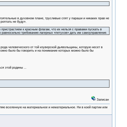
тоятельные в духовном плане, трусливые спят у параши и никаких прав не
роптать не буду».
 пристрастием к красным флагам, что их нельзя с правами пускать в
то равносильно требованию лагерных «петухов» дать им самоуправление.
 рода человеческого от той изуверской дьявольщины, которую несет в
 можно было бы говорить и на понимание которых можно было бы
я этой родины ...
Записан
деляю вселенную на материальное и нематериальное. Ни в коей партии или