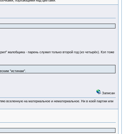
абочками, порхающими над цветами.
ил" жалобщика - парень служил только второй год (из четырёх). Кэп тоже
еским "истинам".
Записан
деляю вселенную на материальное и нематериальное. Ни в коей партии или