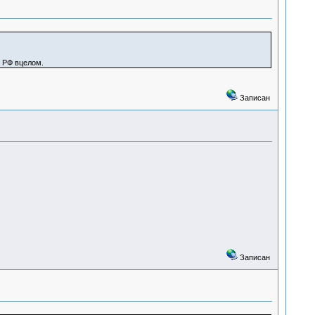
с РФ вцелом.
Записан
Записан