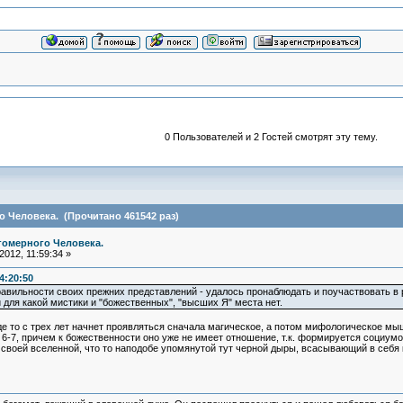
0 Пользователей и 2 Гостей смотрят эту тему.
 Человека. (Прочитано 461542 раз)
гомерного Человека.
012, 11:59:34 »
4:20:50
равильности своих прежних представлений - удалось пронаблюдать и поучаствовать в р
и для какой мистики и "божественных", "высших Я" места нет.
де то с трех лет начнет проявляться сначала магическое, а потом мифологическое мыш
6-7, причем к божественности оно уже не имеет отношение, т.к. формируется социумо
р своей вселенной, что то наподобе упомянутой тут черной дыры, всасывающий в себ