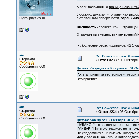
А если вспомнить о
границе Бекеншта
Зюсскинд доказал, что конечная инфо
Digital physics.ru
а от
площади поверхности
,
ограничи
Внешность
человека, как ... "
граница 
Отражает ли внешность - внутренний Ми
«
Последнее редактирование: 02 Октя
ain
Re: Божественное Я мно
Старожил
«
Ответ #233 :
03 Октября 2
Сообщений: 600
Цитата: безродный Кикутиё от 01 Окт
Ах эта привычка эзотериков - говорит
Это практика.
ain
Re: Божественное Я мно
Старожил
«
Ответ #234 :
03 Октября 2
Сообщений: 600
Цитата: valeriy от 02 Октября 2012, 0
ЧУБАЙС: "Что вы волнуетесь за этих 
ГАЙДАР: "Ничего страшного нет в том,
Не уподобляйтесь гномекам, которые 
Или у вас есть ссылка на непосредств