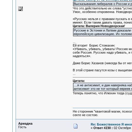
Высказывания либералов о России и 
Что это действительно их слова "уст
Ужос, особенно откровенна Новодворс
«Русских нельзя с правами пускать в 
имеют. Если таким давать права, пони
Цитата: Валерия Новодворская'
Русские в Эстонии и Латвии доказали
европейскую цивилизацию. Их положил
...
Ей вторит Борис Стомахин:
«Убивать, убивать, убивать! Россию м
себе Россия. Русских надо убивать, и
надеяться».
Даже Борис Хазанов (никогда бы от нег
В этой стране пасутся козы с выщипан
...
--------------------------------------------------
Цитата:
....я не антисимит, и даж наверняка на
антисемит это не тот который евреев н
Теперь понятно, что Илюхин тогда (суд 
Не сторонник "квантовой магии, психо
секте не состою.
Ариадна
Re: Божественное Я мно
Гость
«
Ответ #230 :
02 Октября 2