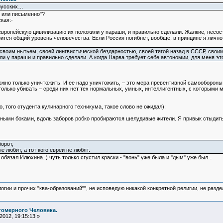
русских…
но или письменно"?
кая:-
европейскую цивилизацию их положили у параши, и правильно сделали. Жалкие, несос
зится общий уровень человечества. Если Россия погибнет, вообще, в принципе я лично 
 своим нытьем, своей лингвистической бездарностью, своей тягой назад в СССР, своим
и у параши и правильно сделали. А когда Нарва требует себе автономии, для меня э
ожно только уничтожить. И ее надо уничтожить, – это мера превентивной самообороны
 только убивать – среди них нет тех нормальных, умных, интеллигентных, с которыми
о, того студента кулинарного техникума, такое слово не ожидал):
ными боками, вдоль заборов робко пробираются шелудивые жители. Я привык стыдитьс
борот,
е любит, а тот кого евреи не любят.
обязал Илюхина..) чуть только сгустил краски - "вонь" уже была и "дым" уже был...
логии и прочих "ква-образований"", не исповедую никакой конкретной религии, не раз
гомерного Человека.
012, 19:15:13 »