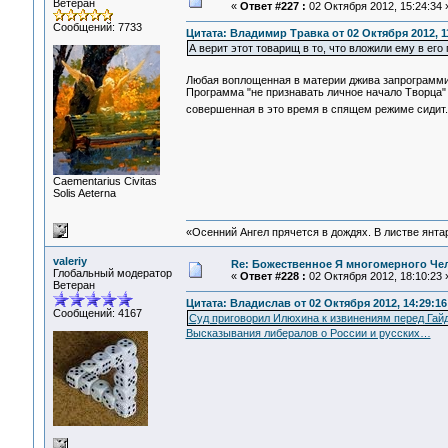
Ветеран
«
Ответ #227 :
02 Октября 2012, 15:24:34 
Сообщений: 7733
Цитата: Владимир Травка от 02 Октября 2012, 1
А верит этот товарищ в то, что вложили ему в ег
Любая воплощенная в материи джива запрограмм
Программа "не признавать личное начало Творца"
совершенная в это время в спящем режиме сидит.
Сaementarius Civitas
Solis Aeterna
«Осенний Ангел прячется в дождях. В листве янтарн
valeriy
Re: Божественное Я многомерного Че
Глобальный модератор
«
Ответ #228 :
02 Октября 2012, 18:10:23 
Ветеран
Цитата: Владислав от 02 Октября 2012, 14:29:16
Сообщений: 4167
Суд приговорил Илюхина к извинениям перед Гай
Высказывания либералов о России и русских…