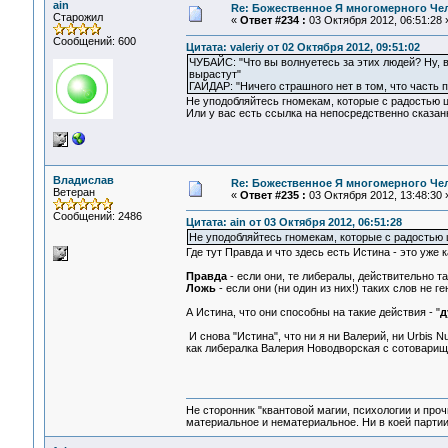
ain
Re: Божественное Я многомерного Че
Старожил
«
Ответ #234 :
03 Октября 2012, 06:51:28 
Сообщений: 600
Цитата: valeriy от 02 Октября 2012, 09:51:02
ЧУБАЙС: "Что вы волнуетесь за этих людей? Ну, 
вырастут"
ГАЙДАР: "Ничего страшного нет в том, что часть 
Не уподобляйтесь гномекам, которые с радостью
Или у вас есть ссылка на непосредственно сказан
Владислав
Re: Божественное Я многомерного Че
Ветеран
«
Ответ #235 :
03 Октября 2012, 13:48:30 
Сообщений: 2486
Цитата: ain от 03 Октября 2012, 06:51:28
Не уподобляйтесь гномекам, которые с радостью
Где тут Правда и что здесь есть Истина - это уже
Правда
- если они, те либералы, действительно т
Ложь
- если они (ни один из них!) таких слов не г
А Истина, что они способны на такие действия - "
д
И снова "Истина", что ни я ни Валерий, ни Urbis 
как либералка Валерия Новодворская с сотоварищи 
Не сторонник "квантовой магии, психологии и проч
материальное и нематериальное. Ни в коей партии