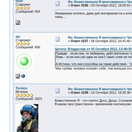
folor
Re: Божественное Я многомерного Че
Старожил
«
Ответ #236 :
03 Октября 2012, 18:05:53 
Сообщений: 554
Уважаемые коллеги, даже для материалиста и ате
темы....
ain
Re: Божественное Я многомерного Че
Старожил
«
Ответ #237 :
06 Октября 2012, 10:41:40 
Сообщений: 600
Цитата: Владислав от 03 Октября 2012, 13:48:30
Правда - если они, те либералы, действительно т
Ложь - если они (ни один из них!) таких слов не г
А Истина, что они способны на такие действия - "д
Чем глубже человек познаёт себя, тем меньше его
Torsion
Re: Божественное Я многомерного Че
Ветеран
«
Ответ #238 :
10 Октября 2012, 18:30:38 
Сообщений: 2823
Божественное Я - это синтез Духа, Души, Сознани
В каком пространственно- временном континууме 