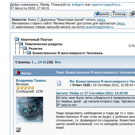
Добро пожаловать,
Гость
. Пожалуйста,
войдите
или
зарегистрируйтесь
.
07 Августа 2026, 17:46:01
Новости:
Книгу С.Доронина "Квантовая магия" читать
здесь
Материалы старого сайта "Физика Магии" доступны для просмотра
здесь
О замеченных глюках просьба писать на почту
quantmag@mail.ru
Квантовый Портал
Тематические разделы
0 П
Религия
Божественное Я многомерного Человека.
Страниц:
1
...
14
15
[
16
]
Все
Тема: Божественное Я многомерного Человека.
Автор
Владимир Травка
Re: Божественное Я многомерного Че
Ветеран
«
Ответ #225 :
02 Октября 2012, 11:59:34 
Сообщений: 1238
Цитата: Vitaliy от 27 Сентября 2012, 14:20:50
Кстати, мне было легко убедиться в правильности
от первых дней - до начала второго года. Чрезвы
Я" места нет.
Надо продолжить наблюдение и тогда где то с тре
божественного Я при этом не будет, у ребенка ли
отношение, т.к. формируется социумом. Божествен
центр своей вселенной, что то наподобе упомяну
мире.