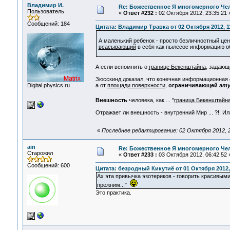
Владимир И.
Re: Божественное Я многомерного Че
Пользователь
«
Ответ #232 :
02 Октября 2012, 23:35:21 
Сообщений: 184
Цитата: Владимир Травка от 02 Октября 2012, 1
А маленький ребенок - просто безличностный цен
всасывающий
в себя как пылесос информацию о
А если вспомнить о
границе Бекенштайна
, задающ
Зюсскинд доказал, что конечная информационная 
Digital physics.ru
а от
площади поверхности
,
ограничивающей
эт
Внешность
человека, как ... "
граница Бекенштайн
Отражает ли внешность - внутренний Мир ... ?!! Ил
«
Последнее редактирование: 02 Октября 2012, 2
ain
Re: Божественное Я многомерного Че
Старожил
«
Ответ #233 :
03 Октября 2012, 06:42:52 
Сообщений: 600
Цитата: безродный Кикутиё от 01 Октября 2012,
Ах эта привычка эзотериков - говорить красивыми
прежним..."
Это практика.