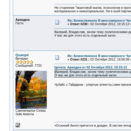
Не сторонник "квантовой магии, психологии и проч
материальное и нематериальное. Ни в коей партии
Ариадна
Re: Божественное Я многомерного Че
Гость
«
Ответ #230 :
02 Октября 2012, 19:15:13 
Валерий, Владислав, зачем тему политическими 
У вас же для этого есть отдельный загон.
Quangel
Re: Божественное Я многомерного Че
Ветеран
«
Ответ #231 :
02 Октября 2012, 19:50:08 
Сообщений: 7733
Цитата: Ариадна от 02 Октября 2012, 19:15:13
Валерий, Владислав, зачем тему политическими 
У вас же для этого есть отдельный загон.
Чубайс с Гайдаром - упертые атеисты,сами призн
Сaementarius Civitas
Solis Aeterna
«Осенний Ангел прячется в дождях. В листве янтарн