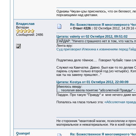
Однажы Чжуан-цзы приснилось, что он бегемот, л
порхающими над цветами.
Владислав
Re: Божественное Я многомерного Че
Ветеран
«
Ответ #226 :
02 Октября 2012, 14:29:16 
Сообщений: 2486
Цитата: valeriy от 02 Октября 2012, 09:51:02
ГАЙДАР: "Ничего страшного нет в том, что часть 
Лента вру:
Суд приговорил Илюхина к извинениям перед Гай
Подлитика дело тёмное.... Говорил Чубайс таки слов
Служил на Камчатке. Давно. Был как-то по делам 
парень служил только второй год (из четырёх). Кэ
как ты на замену пришлют..."
Цитата: Kostya от 01 Октября 2012, 22:00:09
Имелось ввиду:
... теология ввела понятие "абсолютной Правды" 
Пардон. Про такую "Правду" и мне нечего даже мн
Попалось на глаза только эта:
«Абсолютная правда
Не сторонник "квантовой магии, психологии и проч
материальное и нематериальное. Ни в коей партии
Quangel
Re: Божественное Я многомерного Че