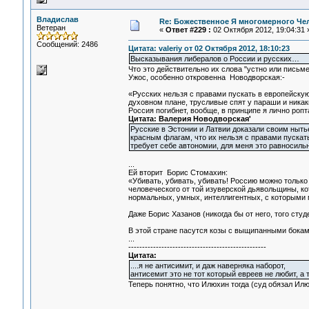
Владислав
Re: Божественное Я многомерного Че
Ветеран
«
Ответ #229 :
02 Октября 2012, 19:04:31 
Сообщений: 2486
Цитата: valeriy от 02 Октября 2012, 18:10:23
Высказывания либералов о России и русских…
Что это действительно их слова "устно или пись
Ужос, особенно откровенна Новодворская:-
«Русских нельзя с правами пускать в европейску
духовном плане, трусливые спят у параши и никак
Россия погибнет, вообще, в принципе я лично ропт
Цитата: Валерия Новодворская'
Русские в Эстонии и Латвии доказали своим ныть
красным флагам, что их нельзя с правами пускат
требует себе автономии, для меня это равносиль
...
Ей вторит Борис Стомахин:
«Убивать, убивать, убивать! Россию можно только
человеческого от той изуверской дьявольщины, кот
нормальных, умных, интеллигентных, с которыми 
Даже Борис Хазанов (никогда бы от него, того студ
В этой стране пасутся козы с выщипанными боками
...
--------------------------------------------------
Цитата:
....я не антисимит, и даж наверняка наборот,
антисемит это не тот который евреев не любит, а т
Теперь понятно, что Илюхин тогда (суд обязал Илюх