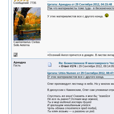
Сообщений: 7735
Цитата: Ариадна от 29 Сентября 2012, 04:15:48
Так что материалисты тоже туда - в бесконечность
У этих материалистов все с другого конца.
Сaementarius Civitas
Solis Aeterna
«Осенний Ангел прячется в дождях. В листве янтарн
Ариадна
Re: Божественное Я многомерного Че
Гость
«
Ответ #174 :
29 Сентября 2012, 09:14:05
Цитата: Urbis Numen от 29 Сентября 2012, 08:47
У этих материалистов все с другого конца.
Олег проповедует лестницу в небо. Но у многих м
В дискуссии с Каминским, Олег сам упоминал отр
Спустись же вниз! Сказать я мог бы: “взвейся
Не все ль равно? Оставя мир земной,
Ты в мир видений воспари душой
И зрелищем невиданным упейся.
Чуть облака столпятся пред тобой,
Ты ключ возьми — и разгони их рой.