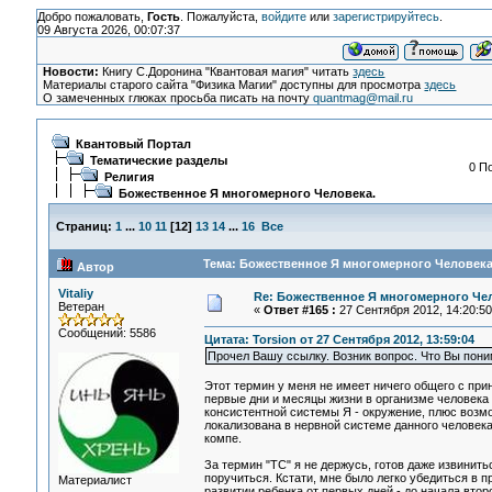
Добро пожаловать,
Гость
. Пожалуйста,
войдите
или
зарегистрируйтесь
.
09 Августа 2026, 00:07:37
Новости:
Книгу С.Доронина "Квантовая магия" читать
здесь
Материалы старого сайта "Физика Магии" доступны для просмотра
здесь
О замеченных глюках просьба писать на почту
quantmag@mail.ru
Квантовый Портал
Тематические разделы
0 П
Религия
Божественное Я многомерного Человека.
Страниц:
1
...
10
11
[
12
]
13
14
...
16
Все
Тема: Божественное Я многомерного Человека.
Автор
Vitaliy
Re: Божественное Я многомерного Че
Ветеран
«
Ответ #165 :
27 Сентября 2012, 14:20:50
Сообщений: 5586
Цитата: Torsion от 27 Сентября 2012, 13:59:04
Прочел Вашу ссылку. Возник вопрос. Что Вы пони
Этот термин у меня не имеет ничего общего с прин
первые дни и месяцы жизни в организме человека
консистентной системы Я - окружение, плюс возмо
локализована в нервной системе данного человека.
компе.
За термин "ТС" я не держусь, готов даже извинить
поручиться. Кстати, мне было легко убедиться в 
Материалист
развитии ребенка от первых дней - до начала втор