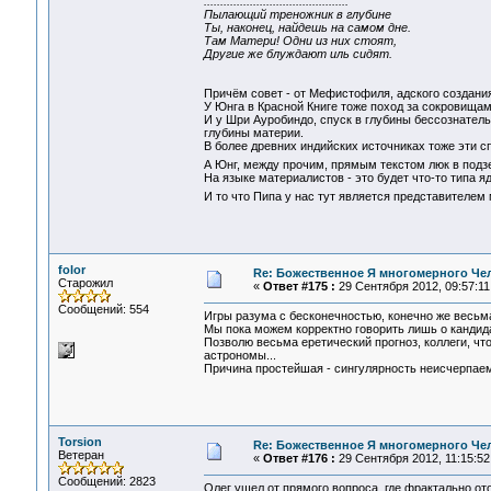
............................................
Пылающий треножник в глубине
Ты, наконец, найдешь на самом дне.
Там Матери! Одни из них стоят,
Другие же блуждают иль сидят.
Причём совет - от Мефистофиля, адского создания
У Юнга в Красной Книге тоже поход за сокровищам
И у Шри Ауробиндо, спуск в глубины бессознатель
глубины материи.
В более древних индийских источниках тоже эти с
А Юнг, между прочим, прямым текстом люк в подз
На языке материалистов - это будет что-то типа я
И то что Пипа у нас тут является представителем 
folor
Re: Божественное Я многомерного Че
Старожил
«
Ответ #175 :
29 Сентября 2012, 09:57:11
Сообщений: 554
Игры разума с бесконечностью, конечно же весьма
Мы пока можем корректно говорить лишь о кандидат
Позволю весьма еретический прогноз, коллеги, что
астрономы...
Причина простейшая - сингулярность неисчерпаема
Torsion
Re: Божественное Я многомерного Че
Ветеран
«
Ответ #176 :
29 Сентября 2012, 11:15:52
Сообщений: 2823
Олег ушел от прямого вопроса, где фрактально от