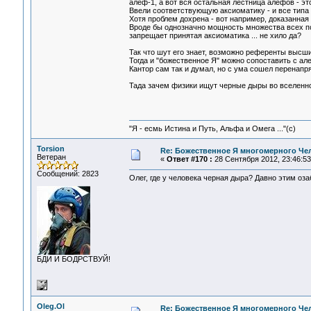
алеф-1, а вот вся остальная лестница алефов - э
Ввели соответствующую аксиоматику - и все типа 
Хотя проблем дохрена - вот например, доказанна
Вроде бы однозначно мощность множества всех по
запрещает принятая аксиоматика ... не хило да?
Так что шут его знает, возможно референты высши
Тогда и "божественное Я" можно сопоставить с алеф-Z(
Кантор сам так и думал, но с ума сошел перенапря
Тада зачем физики ищут черные дыры во вселенной
"Я - есмь Истина и Путь, Альфа и Омега ..."(с)
Torsion
Re: Божественное Я многомерного Че
Ветеран
«
Ответ #170 :
28 Сентября 2012, 23:46:53
Сообщений: 2823
Олег, где у человека черная дыра? Давно этим оза
БДИ И БОДРСТВУЙ!
Oleg.Ol
Re: Божественное Я многомерного Че