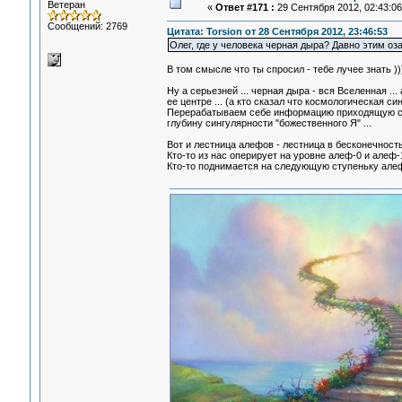
Ветеран
«
Ответ #171 :
29 Сентября 2012, 02:43:06
Сообщений: 2769
Цитата: Torsion от 28 Сентября 2012, 23:46:53
Олег, где у человека черная дыра? Давно этим оз
В том смысле что ты спросил - тебе лучее знать )))
Ну а серьезней ... черная дыра - вся Вселенная ..
ее центре ... (а кто сказал что космологическая си
Перерабатываем себе информацию приходящую с г
глубину сингулярности "божественного Я" ...
Вот и лестница алефов - лестница в бесконечность 
Кто-то из нас оперирует на уровне алеф-0 и алеф-
Кто-то поднимается на следующую ступеньку алефо