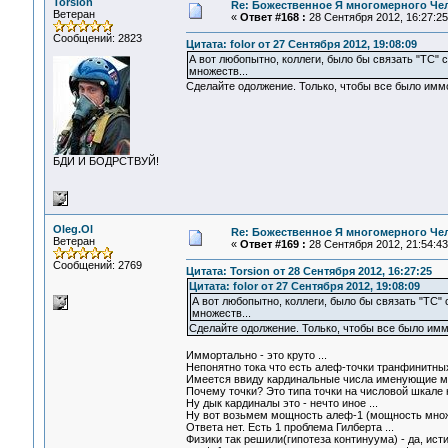
Torsion
Re: Божественное Я многомерного Че
Ветеран
«
Ответ #168 :
28 Сентября 2012, 16:27:25
Сообщений: 2823
Цитата: folor от 27 Сентября 2012, 19:08:09
А вот любопытно, коллеги, было бы связать "ТС
множеств...
Сделайте одолжение. Только, чтобы все было имм
БДИ И БОДРСТВУЙ!
Oleg.Ol
Re: Божественное Я многомерного Че
Ветеран
«
Ответ #169 :
28 Сентября 2012, 21:54:43
Сообщений: 2769
Цитата: Torsion от 28 Сентября 2012, 16:27:25
Цитата: folor от 27 Сентября 2012, 19:08:09
А вот любопытно, коллеги, было бы связать "ТС
множеств...
Сделайте одолжение. Только, чтобы все было имм
Иммортально - это круто ...
Непонятно тока что есть алеф-точки транфинитных
Имеется ввиду кардинальные числа именующие м
Почему точки? Это типа точки на числовой шкале
Ну дык кардиналы это - нечто иное ...
Ну вот возьмем мощность алеф-1 (мощность множе
Ответа нет. Есть 1 проблема Гилберта ...
Физики так решили(гипотеза континуума) - да, и