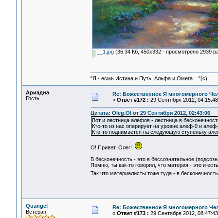
__1.jpg
(36.34 Кб, 450x332 - просмотрено 2939 ра
"Я - есмь Истина и Путь, Альфа и Омега ..."(с)
Ариадна
Re: Божественное Я многомерного Че
Гость
«
Ответ #172 :
29 Сентября 2012, 04:15:48
Цитата: Oleg.Ol от 29 Сентября 2012, 02:43:06
Вот и лестница алефов - лестница в бесконечность
Кто-то из нас оперирует на уровне алеф-0 и алеф
Кто-то поднимается на следующую ступеньку алеф
О! Привет, Олег!
В бесконечность - это в бессознательное (подсозн
Помню, ты как-то говорил, что материя - это и ест
Так что материалисты тоже туда - в бесконечность
Quangel
Re: Божественное Я многомерного Че
Ветеран
«
Ответ #173 :
29 Сентября 2012, 08:47:43