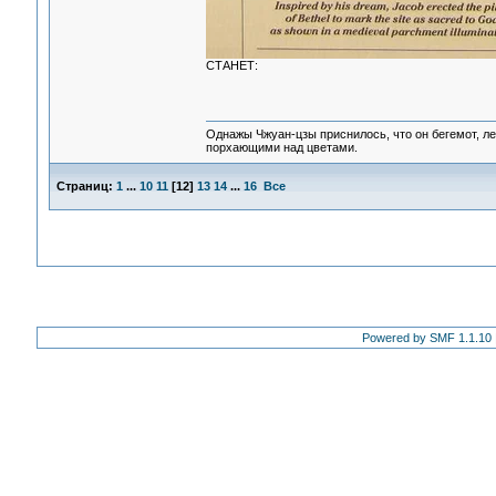
СТАНЕТ:
Однажы Чжуан-цзы приснилось, что он бегемот, л
порхающими над цветами.
Страниц:
1
...
10
11
[
12
]
13
14
...
16
Все
Powered by SMF 1.1.10