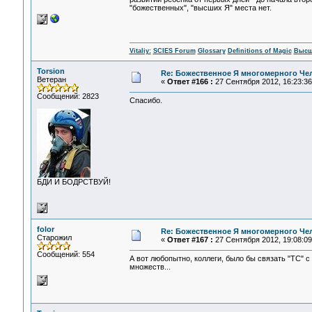
"божественных", "высших Я" места нет.
Vitaliy:
SCIES Forum
Glossary
Definitions of Magic
Высш
Torsion
Re: Божественное Я многомерного Че
Ветеран
«
Ответ #166 :
27 Сентября 2012, 16:23:36
Сообщений: 2823
Спасибо.
БДИ И БОДРСТВУЙ!
folor
Re: Божественное Я многомерного Че
Старожил
«
Ответ #167 :
27 Сентября 2012, 19:08:09
Сообщений: 554
А вот любопытно, коллеги, было бы связать "ТС"
множеств...