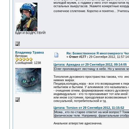
молодой мужик, с годами у него этот недостаток п
остальных выкрутасов. Укажите конкретные коор
солнечное сплетение. Коротко и понятно... Учитес
БДИ И БОДРСТВУЙ!
Владимир Травка
Re: Божественное Я многомерного Че
Ветеран
«
Ответ #177 :
29 Сентября 2012, 11:57:14
Сообщений: 1238
Цитата: Ариадна от 29 Сентября 2012, 09:14:05
Олег проповедует лестницу в небо. Но у многих м
Топология духовного пространства такова, что ино
нижних мирах.
Пещера,колодец,нора - все это возвращение к пе
небытием и бытием. У алхимиков это называлась с
- очищение огнем, формирование нового духовного 
индивидуально - кто то проскакивает тот или иной 
или ином состоянии, преодолевая всевозможные т
сексуальной, потребительской и тд.
Цитата: Torsion от 29 Сентября 2012, 11:15:52
Можа , кто по-старее ответит на мой вопрос? Ток
физическом теле. Например, фрактальным отображ
Анальное атверстие аднозначна.