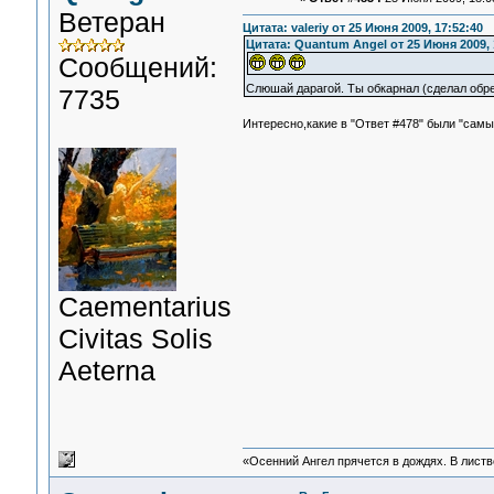
Ветеран
Цитата: valeriy от 25 Июня 2009, 17:52:40
Цитата: Quantum Angel от 25 Июня 2009, 
Сообщений:
Слюшай дарагой. Ты обкарнал (сделал обр
7735
Интересно,какие в "Ответ #478" были "самы
Сaementarius
Civitas Solis
Aeterna
«Осенний Ангел прячется в дождях. В листве