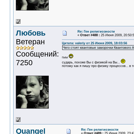
Любовь
Re: Ген религиозности
«
Ответ #488 :
25 Июня 2009, 20:50:5
Ветеран
Цитата: valeriy от 25 Июня 2009, 18:03:56
Чего стоят квантовые заморочки Квантового 
Сообщений:
гыы
7250
сударь, похоже Вы с физикой на Вы...
потому как я пишу про физику процессов... в т
Quangel
Re: Ген религиозности
«
Ответ #489 :
25 Июня 2009, 23:4