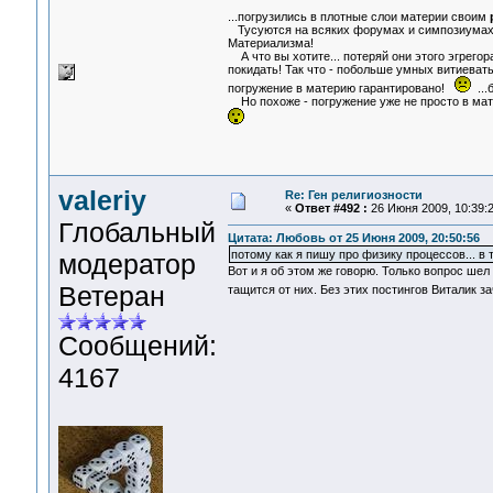
...погрузились в плотные слои материи своим
Тусуются на всяких форумах и симпозиумах.
Материализма!
А что вы хотите... потеряй они этого эгрегора
покидать! Так что - побольше умных витиева
погружение в материю гарантировано!
...
Но похоже - погружение уже не просто в мат
valeriy
Re: Ген религиозности
«
Ответ #492 :
26 Июня 2009, 10:39:2
Глобальный
Цитата: Любовь от 25 Июня 2009, 20:50:56
потому как я пишу про физику процессов... в 
модератор
Вот и я об этом же говорю. Только вопрос шел 
Ветеран
тащится от них. Без этих постингов Виталик 
Сообщений:
4167