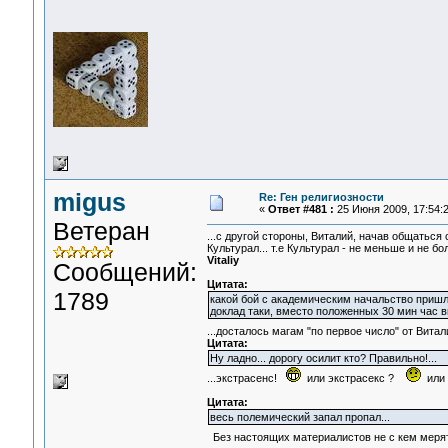
migus
Re: Ген религиозности
«
Ответ #481 :
25 Июня 2009, 17:54:2
Ветеран
...с другой стороны, Виталий, начав общаться 
Культурал... т.е Культурал - не меньше и не 
Vitaliy
Сообщений:
Цитата:
1789
какой бой с академическим начальство пришло
доклад таки, вместо положенных 30 мин час в
...досталось магам "по первое число" от Витал
Цитата:
Ну ладно... дорогу осилит кто? Правильно!...
...экстрасенс!
или экстрасекс ?
или 
Цитата:
весь полемический запал пропал...
Без настоящих материалистов не с кем меря