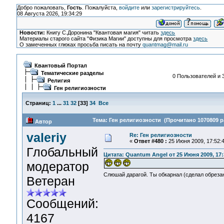
Добро пожаловать,
Гость
. Пожалуйста,
войдите
или
зарегистрируйтесь
.
08 Августа 2026, 19:34:29
Новости:
Книгу С.Доронина "Квантовая магия" читать
здесь
Материалы старого сайта "Физика Магии" доступны для просмотра
здесь
О замеченных глюках просьба писать на почту
quantmag@mail.ru
Квантовый Портал
Тематические разделы
0 Пользователей и 3
Религия
Ген религиозности
Страниц:
1
...
31
32
[
33
]
34
Все
Тема: Ген религиозности (Прочитано 1070809 р
Автор
valeriy
Re: Ген религиозности
«
Ответ #480 :
25 Июня 2009, 17:52:4
Глобальный
Цитата: Quantum Angel от 25 Июня 2009, 17:
модератор
Слюшай дарагой. Ты обкарнал (сделал обреза
Ветеран
Сообщений:
4167