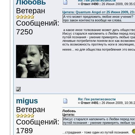
Любовь
Re: Ген религиозности
«
Ответ #490 :
26 Июня 2009, 09:35:0
Ветеран
Цитата: Quantum Angel от 25 Июня 2009, 23:
А что может предложить любое иное учение? Х
про закон контекста вообще ни слова.
Сообщений:
7250
а какое иное толкование может дать обществ
Иисус старался напомнить о Любви перед пог
путей познания - умение примерять любые гра
ленивые потребители поняли все как возможно
есть возможность протянуть ноги в эволюцию, д
нееее... но для общества потребления это в
migus
Re: Ген религиозности
«
Ответ #491 :
26 Июня 2009, 10:36:2
Ветеран
Любовь
Цитата:
Иисус старался напомнить о Любви перед по
Сообщений:
путей познания - умение примерять любые гр
1789
...страдания - тоже один из путей познания.