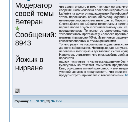
Модератор
что удивительного в том, что наши органы чу
современного человека способна исправить ис
своей темы
Lafferty) из другого подразделения Калифорни
Чтобы пересказать основной вывод недавней ста
Ветеран
некоторые хорошо известные факты. Паразитол
Сложный жизненный цикл токсоплазмы включа
вернее попал в зубы к окончательному (кошке,
поведение крыс. Те теряют осторожность, лег
Сообщений:
токсоплазмозы протекают у человека практиче
планеты (примерно 40%). Источником заражен
8943
контактировавших с этими фекалиями.
То, что развитие токсоплазмы подавляется ле
данного заболевания. Некоторые данные указыв
человека и мозг крысы достаточно схожи и у
Например, считается, что риск разбить свой а
Йожык в
паразитов.
паразит усиливает у человека ощущение беспо
культурным контекстом. Мы можем предположи
нирване
Евы, ощущение личной греховности или неврот
уже сейчас можно предположить, что если кто
предусмотреть причастие с токсоплазмами.
h
Страниц:
1
...
31
32
[
33
]
34
Все