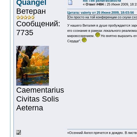
Quangel
Re: Ген религиозности
«
Ответ #484 :
25 Июня 2009, 18:1
Ветеран
Цитата: valeriy от 25 Июня 2009, 18:03:56
Он просто на той конференции со скуки схо
Сообщений:
У нашего Виталия в душе пробуждается зар
7735
его сознание в рамках локального реализма
мировоззрением.
Но внятно выразить ег
Сердце".
Сaementarius
Civitas Solis
Aeterna
«Осенний Ангел прячется в дождях. В листве