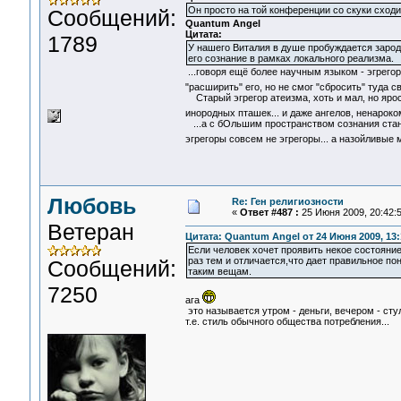
Он просто на той конференции со скуки сходи
Сообщений:
Quantum Angel
Цитата:
1789
У нашего Виталия в душе пробуждается зарод
его сознание в рамках локального реализма.
...говоря ещё более научным языком - эгрегор
"расширить" его, но не смог "сбросить" туда
Старый эгрегор атеизма, хоть и мал, но ярост
инородных пташек... и даже ангелов, ненарок
...а с бОльшим пространством сознания станов
эгрегоры совсем не эгрегоры... а назойливые 
Любовь
Re: Ген религиозности
«
Ответ #487 :
25 Июня 2009, 20:42:5
Ветеран
Цитата: Quantum Angel от 24 Июня 2009, 13:
Если человек хочет проявить некое состояни
раз тем и отличается,что дает правильное по
Сообщений:
таким вещам.
7250
ага
это называется утром - деньги, вечером - стул
т.е. стиль обычного общества потребления...