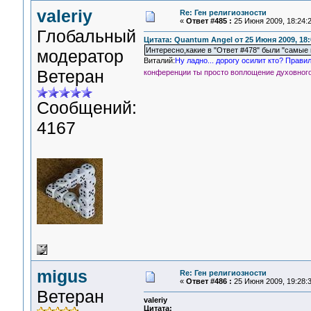
valeriy
Re: Ген религиозности
«
Ответ #485 :
25 Июня 2009, 18:24:2
Глобальный
Цитата: Quantum Angel от 25 Июня 2009, 18:
Интересно,какие в "Ответ #478" были "самые г
модератор
Виталий:
Ну ладно... дорогу осилит кто? Правиль
Ветеран
конференции ты просто воплощение духовно
Сообщений:
4167
migus
Re: Ген религиозности
«
Ответ #486 :
25 Июня 2009, 19:28:3
Ветеран
valeriy
Цитата: