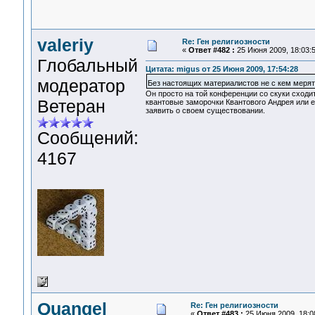
valeriy
Re: Ген религиозности
«
Ответ #482 :
25 Июня 2009, 18:03:5
Глобальный
Цитата: migus от 25 Июня 2009, 17:54:28
модератор
Без настоящих материалистов не с кем мер
Он просто на той конференции со скуки сходит
Ветеран
квантовые заморочки Квантового Андрея или 
заявить о своем существовании.
Сообщений:
4167
Quangel
Re: Ген религиозности
«
Ответ #483 :
25 Июня 2009, 18:0