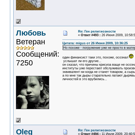
Любовь
Re: Ген религиозности
«
Ответ #493 :
26 Июня 2009, 10:58:5
Ветеран
Цитата: migus от 26 Июня 2009, 10:36:25
Но похоже - погружение уже не просто в мат
Сообщений:
один финансист таки это, похоже, осознал
7250
услышат ли его другие...
он сказал, что причины крисиза ваще не осозн
институты уже перестают обслуживать производ
эквивалент ни когда не станет товаром, а сырь
а по мне так дыры старательно латают дырявым
личностей в это врубились...
Oleg
Re: Ген религиозности
«
Ответ #494 :
11 Июля 2009, 20:40:5