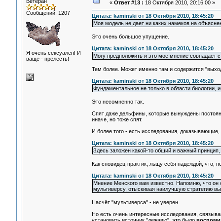
Ветеран
«
Ответ #13 :
18 Октября 2010, 20:16:00 »
Сообщений: 1207
Цитата: kaminski от 18 Октября 2010, 18:45:20
Моя модель не дает ни каких намеков на объясне
Это очень большое упущение.
Цитата: kaminski от 18 Октября 2010, 18:45:20
Я очень сексуален! И
Могу предположить и это мое мнение совпадает с
ваще - прелесть!
Тем более. Может именно там и содержится "выход
Цитата: kaminski от 18 Октября 2010, 18:45:20
Фундаментальное не только в области биологии, и
Это несомненно так.
Спят даже дельфины, которые вынуждены постоянн
иначе, но тоже спят.
И более того - есть исследования, доказывающие, 
Цитата: kaminski от 18 Октября 2010, 18:45:20
Здесь заложен какой-то общий и важный принцип,
Как сновидец-практик, льщу себя надеждой, что, 
Цитата: kaminski от 18 Октября 2010, 18:45:20
Мнение Менского вам известно. Напомню, что он с
мультиверсу, отыскивая наилучшую стратегию вы
Насчёт "мультиверса" - не уверен.
Но есть очень интересные исследования, связыва
установить источник "дежавю", это было
воспомин