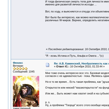
И тогда физическая смерть тела для личности име
именно для развитой личности исходы ...
Вот, по ходу, и выясняется и откуда эти объекти
Вот было бы интересно, как можно математически
различных W-миров. Вернее, определить негативно
«
Последнее редактирование: 16 Октября 2010, 0
"Я - есмь Истина и Путь, Альфа и Омега ..."(с)
Феникс
Re: А.В. Каминский, Необратимость как 
Ветеран
«
Ответ #1 :
16 Октября 2010, 01:33:44 »
Сообщений: 1045
Мне тоже очень интересно все это. Базовая модел
согласен с ее адекватностью - пока. Являюсь одн
Но в то же время... Есть такая проблема, как "душ
Открытости или некоей "квазиоткрытости" на фунд
Или же... Быть может нам хватит оной и на субъе
p. s.
Ну, а проблема "Творца" всего этого вообще нера
таинственный