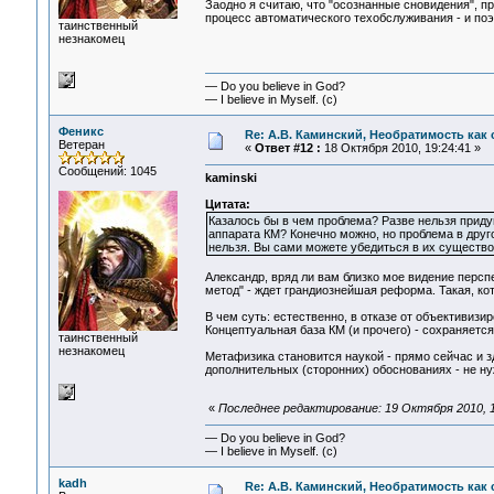
Заодно я считаю, что "осознанные сновидения", п
процесс автоматического техобслуживания - и по
таинственный
незнакомец
— Do you believe in God?
— I believe in Myself. (c)
Феникс
Re: А.В. Каминский, Необратимость как 
Ветеран
«
Ответ #12 :
18 Октября 2010, 19:24:41 »
Сообщений: 1045
kaminski
Цитата:
Казалось бы в чем проблема? Разве нельзя прид
аппарата КМ? Конечно можно, но проблема в друг
нельзя. Вы сами можете убедиться в их существо
Александр, вряд ли вам близко мое видение перспе
метод" - ждет грандиознейшая реформа. Такая, кот
В чем суть: естественно, в отказе от объективизи
Концептуальная база КМ (и прочего) - сохраняется,
таинственный
незнакомец
Метафизика становится наукой - прямо сейчас и зд
дополнительных (сторонних) обоснованиях - не ну
«
Последнее редактирование: 19 Октября 2010, 1
— Do you believe in God?
— I believe in Myself. (c)
kadh
Re: А.В. Каминский, Необратимость как 