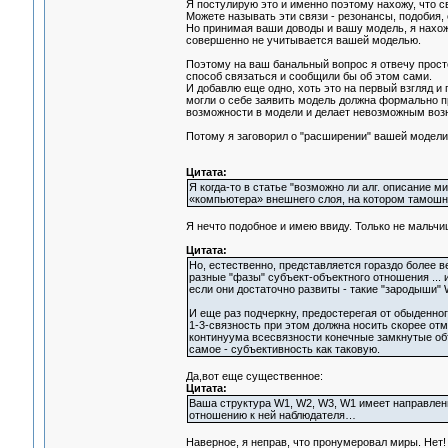
Я постулирую это и именно поэтому нахожу, что с
Можете называть эти связи - резонансы, подобия, с
Но принимая ваши доводы и вашу модель, я нахожу,
совершенно не учитывается вашей моделью.
Поэтому на ваш банальный вопрос я отвечу прост
способ связаться и сообщили бы об этом сами.
И добавлю еще одно, хоть это на первый взгляд 
могли о себе заявить модель должна формально 
возможности в модели и делает невозможным воз
Потому я заговорил о "расширении" вашей модели
Цитата:
Я когда-то в статье "возможно ли алг. описание 
«компьютера» внешнего слоя, на котором тамошний
Я нечто подобное и имею ввиду. Только не мальчи
Цитата:
Но, естественно, представляется гораздо более в
разные "фазы" субъект-объектного отношения ... и
если они достаточно развиты - такие "зародыши"
И еще раз подчеркну, предостерегая от обыденно
1-3-связность при этом должна носить скорее от
континуума всесвязности конечные замкнутые объ
самое - субъективность как таковую.
Да,вот еще существенное:
Цитата:
Ваша структура W1, W2, W3, W1 имеет направлени
отношению к ней наблюдателя…
Наверное, я неправ, что пронумеровал миры. Нет