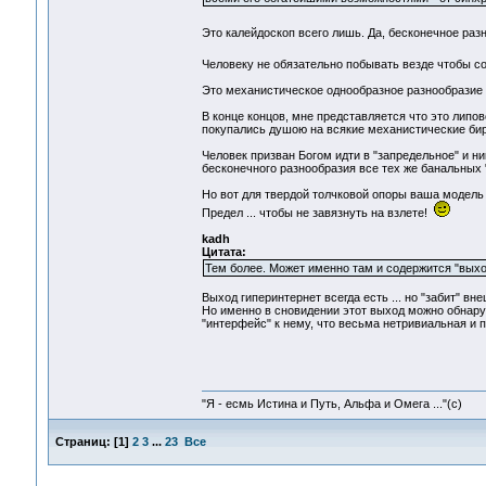
Это калейдоскоп всего лишь. Да, бесконечное разно
Человеку не обязательно побывать везде чтобы с
Это механистическое однообразное разнообразие 
В конце концов, мне представляется что это липо
покупались душою на всякие механистические би
Человек призван Богом идти в "запредельное" и 
бесконечного разнообразия все тех же банальных "
Но вот для твердой толчковой опоры ваша модель 
Предел ... чтобы не завязнуть на взлете!
kadh
Цитата:
Тем более. Может именно там и содержится "выхо
Выход гиперинтернет всегда есть ... но "забит" в
Но именно в сновидении этот выход можно обнару
"интерфейс" к нему, что весьма нетривиальная и п
"Я - есмь Истина и Путь, Альфа и Омега ..."(с)
Страниц:
[
1
]
2
3
...
23
Все