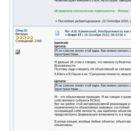
«компьютера» внешнего слоя, на котором тамошний
Исправлена техническая погрешность - Феникс
«
Последнее редактирование: 22 Октября 2010, 1
Oleg.Ol
Re: А.В. Каминский, Необратимость как 
Ветеран
«
Ответ #7 :
16 Октября 2010, 06:43:56 »
Сообщений: 2769
kaminski
Цитата:
Я не совсем понял этой идеи. Как можно связать
пространствам…
Я дальше об этом и говорю, что именно субъектно
Всесвязности.
Поэтому надо говорить об объективной не связанн
К.Юнга и В.Паули и их "Синхронистичности, ака
Цитата:
Я не совсем понял этой идеи. Как можно связать
пространствам…
Яi - это объективная проекция. Я же говорю о раз
собственного субъекта Я(Эго).
Вот на гребне этой авторекурсивной реализации и
ограниченности объективных мировых состояний. Т
осознающей себя личности, как наиболее объекти
предусмотреть формальную возможность и в модел
В конце концов, вообще любые объекты, объективн
объективны.