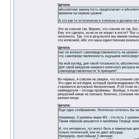
Цитата:
абсолютная замкнутость предполагает и абсолют
времени на первом уровне.
А это как то эстетически и этически и духовно не
Это не совсем так. Вернее, это совсем не так. Бог
Ему это сделать, если он не играет в кости? "Бо
неполноты. Так, что в результате мы имеем полну
это иллюзией, ибо это наша единственная реальнос
Цитата:
нас не волнует самопредставленность на уровне б
эту самопредставленнность ощущаем непосредст
На мой взгляд, для такой тотальности, абсолютно
Для такой рекурсии никакого конечного ресурса м
самопредставленности "в принципе".
Во-первых, я совсем не уверен, что осознание св
Это один из взглядов, который пропагандировал Ле
становится актуально бесконечным. Я об этом не 
наблюдателя – отсюда проблемы. Вообще, я полага
рекурсией никак не связано. Конечно, сознание не
разные вещи.
Цитата:
Еще одно соображение. Логически хотелось бы за
Например, 3 уровень мира W1 - это есть 1 урове
Таким образом решается и проблема Творца: можн
И, что интересно, тут могут быть и замкнутые цеп
только логической, они не дают абсурда:
Например, простейшая 3 звенная: