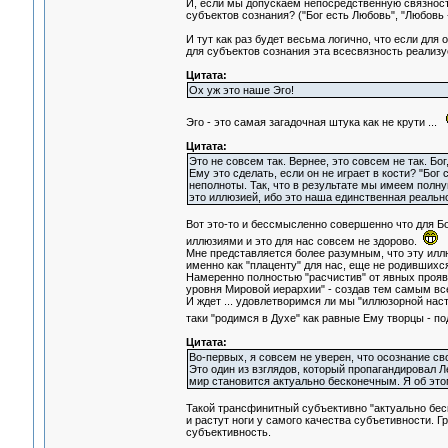
И, если мы допускаем непосредственную связност
субъектов сознания? ("Бог есть Любовь", "Любовь -
И тут как раз будет весьма логично, что если для
для субъектов сознания эта всесвязность реализу
Цитата:
Ох уж это наше Эго!
Эго - это самая загадочная штука как не крути ...
Цитата:
Это не совсем так. Вернее, это совсем не так. Бо
Ему это сделать, если он не играет в кости? "Бо
неполноты. Так, что в результате мы имеем полн
это иллюзией, ибо это наша единственная реально
Вот это-то и бессмысленно совершенно что для Бог
иллюзиями и это для нас совсем не здорово.
Мне представляется более разумным, что эту иллю
именно как "плаценту" для нас, еще не родившихс
Намеренно полностью "расчистив" от явных прояв
уровня Мировой иерархии" - создав тем самым вс
И ждет ... удовлетворимся ли мы "иллюзорной нас
таки "родимся в Духе" как равные Ему творцы - 
Цитата:
Во-первых, я совсем не уверен, что осознание с
Это один из взглядов, который пропагандировал Ле
мир становится актуально бесконечным. Я об это
Такой трансфинитный субъективно "актуально бес
и растут ноги у самого качества субъетивности. Гр
субъективность.