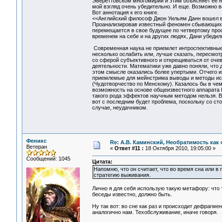
Эвереттовском многомирии и этим объясняет ее не
мой взгляд очень убедительно. И еще. Возможно 
Вот аннотация к его книге.
<<Английский философ Джон Уильям Данн вошел в
Проанализировав известный феномен сбывающихся 
перемещается в свое будущее по четвертому про
временем на себе и на других людях, Дани убедилс
Современная наука не приемлет интроспективные 
несколько ослабить или, лучше сказать, пересмот
со сферой субъективного и открещиваться от очев
деятельности. Математики уже давно поняли, что д
этом смысле оказались более упертыми. Отчего ин
приемлемые для мейнстрима выводы и методы исс
(Чудотворчество по Менскому). Казалось бы в че
возможность на основе общеизвестного аппарата К
такого рода эффектов научным методом нельзя. В
вот с последним будет проблема, поскольку со ст
случае, неудачником.
Феникс
Re: А.В. Каминский, Необратимость как 
Ветеран
«
Ответ #11 :
18 Октября 2010, 19:05:00 »
Сообщений: 1045
Цитата:
Напомню, что он считает, что во время сна или в
стратегию выживания.
Лично я для себя использую такую метафору: что 
беседы известно, должно быть.
Ну так вот: во сне как раз и происходит дефрагме
аналогично нам. Техобслуживание, иначе говоря.