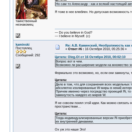
Но сам-то Александр - как и всякий настоящий авт
Я тоже в нее влюблен. Но допускаю возможность т
таинственный
незнакомец
— Do you believe in God?
— I believe in Myself. (c)
kaminski
Re: А.В. Каминский, Необратимость как 
Постоялец
«
Ответ #6 :
16 Октября 2010, 05:25:36 »
Сообщений: 292
Цитата: Oleg.Ol от 16 Октября 2010, 00:02:10
Вопрос вот в чем.
Возможно ли расширение модели на множество за
Формально это возможно, но, если они замкнуты, 
Цитата:
Дело в том, что для сохранения всех модельных 
абсолютно изолированные W-миры в некий интерн
Причем именно через посредство проекций Яi, то
замкнутость каждого из миров W.
Я не совсем понял этой идеи. Как можно связать 
пространствам…
Цитата:
Тогда индивидуализированные версии Яi приобрета
их внутренней динамики.
Ох уж это наше Эго!