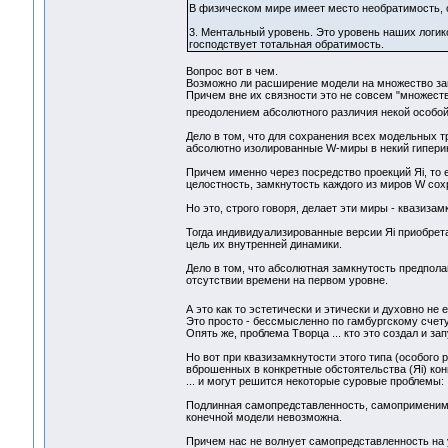
В физическом мире имеет место необратимость, 
3. Ментальный уровень. Это уровень наших логик
господствует тотальная обратимость.
Вопрос вот в чем.
Возможно ли расширение модели на множество зам
Причем вне их связности это не совсем "множеств
преодолением абсолютного различия некой особой
Дело в том, что для сохранения всех модельных т
абсолютно изолированные W-миры в некий гиперин
Причем именно через посредство проекций Яi, то
целостность, замкнутость каждого из миров W со
Но это, строго говоря, делает эти миры - квазиза
Тогда индивидуализированные версии Яi приобрета
цель их внутренней динамики.
Дело в том, что абсолютная замкнутость предпол
отсутствии времени на первом уровне.
А это как то эстетически и этически и духовно не
Это просто - бессмысленно по гамбургскому счету
Опять же, проблема Творца ... кто это создал и зап
Но вот при квазизамкнутости этого типа (особого
вброшенных в конкретные обстоятельства (Яi) кон
... и могут решится некоторые суровые проблемы:
Подлинная самопредставленность, самоприменимос
конечной модели невозможна.
Причем нас не волнует самопредставленность на ур