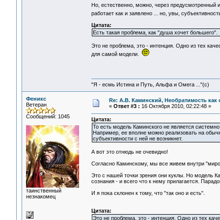
Но, естественно, можно, через предусмотренный и
работает как и заявлено ... но, увы, субъективнос
Цитата:
Есть такая проблема, как "душа хочет большего".
Это не проблема, это - интенция. Одно из тех кач
для самой модели.
"Я - есмь Истина и Путь, Альфа и Омега ..."(с)
Феникс
Re: А.В. Каминский, Необратимость как 
Ветеран
«
Ответ #3 :
16 Октября 2010, 02:22:48 »
Сообщений: 1045
Цитата:
То есть модель Каминского не является системно
Например, ее вполне можно реализовать на обычн
субъективности с ней не возникнет.
А вот это отнюдь не очевидно!
Согласно Каминскому, мы все живем внутри "миро
Это с нашей точки зрения они куклы. Но модель К
сознания - и всего что к нему прилагается. Парадо
таинственный
И я пока склонен к тому, что "так оно и есть".
незнакомец
Цитата:
Это не проблема, это - интенция. Одно из тех ка