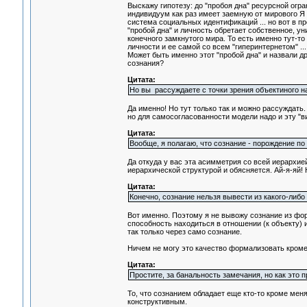
Выскажу гипотезу: до "пробоя дна" ресурсной огра
индивидуум как раз имеет заемную от мирового Я с
система социальных идентификаций ... но вот в пр
"пробой дна" и личность обретает собственное, у
конечного замкнутого мира. То есть именно тут-т
личности и ее самой со всем "гиперинтернетом" ...
Может быть именно этот "пробой дна" и назвали д
сознания?
Цитата:
Но вы рассуждаете с точки зрения объектиного 
Да именно! Но тут только так и можно рассуждать.
но для самосогласованности модели надо и эту "ви
Цитата:
Вообще, я полагаю, что сознание - порождение по
Да откуда у вас эта асимметрия со всей иерархией
иерархической структурой и обясняется. Ай-я-яй
Цитата:
Конечно, сознание нельзя вывести из какого-либо 
Вот именно. Поэтому я не вывожу сознание из фор
способность находиться в отношении (к объекту)
так только через само сознание.
Ничем не могу это качество формализовать кроме
Цитата:
Простите, за банальность замечания, но как это 
То, что сознанием обладает еще кто-то кроме мен
конструктивным.