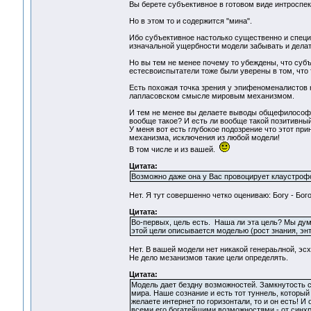
Вы берете субъективное в готовом виде интроспек
Но в этом то и содержится "мина".
Ибо субъективное настолько существенно и специ
изначальной ущербности модели забывать и дела
Но вы тем не менее почему то убеждены, что субъ
естесвоиспытатели тоже были уверены в том, что т
Есть похожая точка зрения у эпифеноменалистов н
лапласовском смысле мировым механизмом.
И тем не менее вы делаете выводы общефилософско
вообще такое? И есть ли вообще такой позитивны
У меня вот есть глубокое подозрение что этот при
механизма, исключения из любой модели!
В том числе и из вашей.
Цитата:
Возможно даже она у Вас провоцирует клаустрофо
Нет. Я тут совершенно четко оцениваю: Богу - Бого
Цитата:
Во-первых, цель есть. Наша ли эта цель? Мы дума
этой цели описывается моделью (рост знания, энтр
Нет. В вашей модели нет никакой генераьлной, эсх
Не дело мезанизмов такие цели определять.
Цитата:
Модель дает бездну возможностей. Замкнутость 
мира. Наше сознание и есть тот туннель, который
желаете интернет по горизонтали, то и он есть! 
всеми его богатейшими возможностями - от синхр