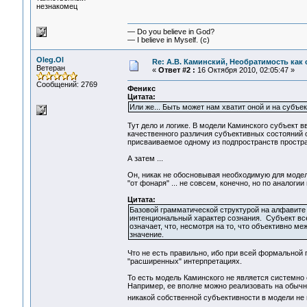
незнакомец
— Do you believe in God?
— I believe in Myself. (c)
Oleg.Ol
Re: А.В. Каминский, Необратимость как 
Ветеран
«
Ответ #2 :
16 Октября 2010, 02:05:47 »
Сообщений: 2769
Феникс
Цитата:
Или же... Быть может нам хватит оной и на субъе
Тут дело и логике. В модели Каминского субъект в
качественного различия субъективных состояний о
присваиваемое одному из подпространств простр
А затем ...
Он, никак не обосновывая необходимую для модели
"от фонаря" ... не совсем, конечно, но по аналог
Цитата:
Базовой грамматической структурой на алфавите
интенциональный характер сознания. Субъект все
означает, что, несмотря на то, что объективно ме
значение.
Что не есть правильно, ибо при всей формальной
"расширенных" интерпретациях.
То есть модель Каминского не является системно
Например, ее вполне можно реализовать на обычно
никакой собственной субъективности в модели не