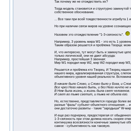
Так почему же не отождествить их?
Тогда модель становится и структурно замкнутой 
собственное обоснование.
... Все таки при всей тождественности атрибута 1 и
Но при наличии связи миров на уровне сознающих
Назовем это отождествление "1-3-связность".
Например, 3 уровень мира W1 - это есть 1 уровен
Таким образом решается и проблема Творца: можно
И, что интересно, тут могут быть и замкнутые цеп
только логической, они не дают абсурда:
Например, простейшая 3 звенная:
Мир W1 породил мир W2, мир W2 породил мир W3,
Решается и проблема кто Творец. И Творец нашего
нашего мира, идеализированная структура, слепок
объективного уровня нашей реальности. Вспоминае
В начале было Слово, и Слово было у Бога, и Слов
Все чрез Него начало быть, и без Него ничто не 
В Нем была жизнь, и жизнь была свет человеков.
И свет во тьме светит, и тьма не объяла его.
Но, естественно, представляется гораздо более в
разные "фазы" субъект-объектного отношения ... и
они достаточно развиты - такие "зародыши" W-мир
И еще раз подчеркну, предостерегая от обыденно
1-3-связность при этом должна носить скорее отм
континуума всесвязности конечные замкнутые объ
самое - субъективность как таковую.