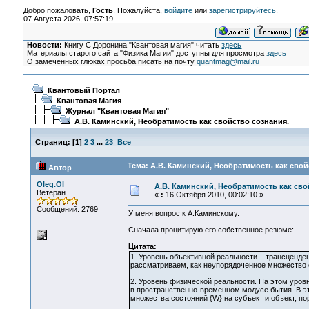
Добро пожаловать,
Гость
. Пожалуйста,
войдите
или
зарегистрируйтесь
.
07 Августа 2026, 07:57:19
Новости:
Книгу С.Доронина "Квантовая магия" читать
здесь
Материалы старого сайта "Физика Магии" доступны для просмотра
здесь
О замеченных глюках просьба писать на почту
quantmag@mail.ru
Квантовый Портал
Квантовая Магия
Журнал "Квантовая Магия"
А.В. Каминский, Необратимость как свойство сознания.
Страниц:
[
1
]
2
3
...
23
Все
Тема: А.В. Каминский, Необратимость как свой
Автор
Oleg.Ol
А.В. Каминский, Необратимость как сво
Ветеран
«
:
16 Октября 2010, 00:02:10 »
Сообщений: 2769
У меня вопрос к А.Каминскому.
Сначала процитирую его собственное резюме:
Цитата:
1. Уровень объективной реальности – трансценде
рассматриваем, как неупорядоченное множество 
2. Уровень физической реальности. На этом уров
в пространственно-временном модусе бытия. В э
множества состояний {W} на субъект и объект, п