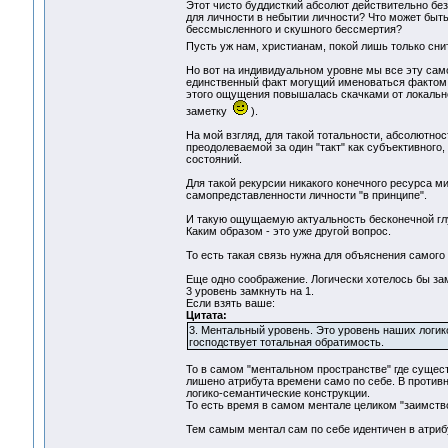
Этот чисто буддисткий абсолют действительно без
для личности в небытии личности? Что может быт
бессмысленного и скушного бессмертия?
Пусть уж нам, христианам, покой лишь только сн
Но вот на индивидуальном уровне мы все эту сам
единственный факт могущий именоваться фактом 
этого ощущения повышалась скачками от локально
заметку
).
На мой взгляд, для такой тотальности, абсолютно
преодолеваемой за один "такт" как субъективного,
состояний.
Для такой рекурсии никакого конечного ресурса ми
самопредставленности личности "в принципе".
И такую ощущаемую актуальность бесконечной глу
Каким образом - это уже другой вопрос.
То есть такая связь нужна для объяснения самого 
Еще одно соображение. Логически хотелось бы за
3 уровень замкнуть на 1.
Если взять ваше:
Цитата:
3. Ментальный уровень. Это уровень наших логик
господствует тотальная обратимость.
То в самом "ментальном пространстве" где сущес
лишено атрибута времени само по себе. В против
логико-семантические конструкции.
То есть время в самом ментале целиком "заимств
Тем самым ментал сам по себе идентичен в атриб