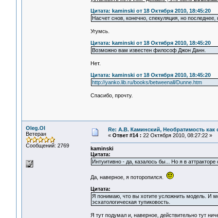
Цитата: kaminski от 18 Октября 2010, 18:45:20
Насчет снов, конечно, спекуляция, но последнее, 
Угумсь.
Цитата: kaminski от 18 Октября 2010, 18:45:20
Возможно вам известен философ Джон Данн.
Нет.
Цитата: kaminski от 18 Октября 2010, 18:45:20
http://yanko.lib.ru/books/betweenall/Dunne.htm
Спасибо, прочту.
Oleg.Ol
Re: А.В. Каминский, Необратимость как 
Ветеран
«
Ответ #14 :
22 Октября 2010, 08:27:22 »
Сообщений: 2769
kaminski
Цитата:
Интуитивно - да, казалось бы... Но я в аттрактор
Да, наверное, я поторопился.
Цитата:
Я понимаю, что вы хотите усложнить модель. И м
эсхатологическая тупиковость.
Я тут подумал и, наверное, действительно тут нич