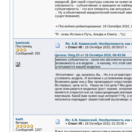
иерархий. Для такой структуры совсем не нужен в
связанность - субъективная, в принципе не наблюд
субъективность - это вся гиперсеть как актуально
... Ну а объективный иерархический конечный зам
существования).
«
Последнее редактирование: 16 Октября 2010, 1
"Я - есмь Истина и Путь, Альфа и Омега ..."(с)
kaminski
Re: А.В. Каминский, Необратимость как 
Постоялец
«
Ответ #8 :
18 Октября 2010, 00:59:07 »
Сообщений: 292
Цитата: Oleg.Ol от 16 Октября 2010, 06:43:56
именно субъектность - качество абсолютно всесв
возможность и в модели ... я нахожу, что этой св
учитывается вашей моделью.
Интуитивно - да, казалось бы... Но я в аттрактор
усложнить модель. И мотивом к усложнению модели
Возможно даже она у Вас провоцирует клаустрофо
Во-первых, цель есть. Наша ли эта цель? Мы дума
цели описывается моделью (рост знания, энтропия
является открытостью на трансценденцию материн
вертикали. Какой вам нужен еще интернет? Ну, а е
неполнота порождает эвереттовский мультиверс с
kadh
Re: А.В. Каминский, Необратимость как 
Ветеран
«
Ответ #9 :
18 Октября 2010, 01:33:06 »
Сообщений: 1207
Я вот тут почитал вашу дискуссию и рискну встрят