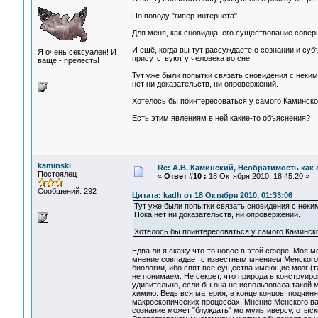
По поводу "гипер-интернета"...
Для меня, как сновидца, его существование совер
И ещё, когда вы тут рассуждаете о сознании и суб
Я очень сексуален! И
присутствуют у человека во сне.
ваще - прелесть!
Тут уже были попытки связать сновидения с неким
нет ни доказательств, ни опровержений.
Хотелось бы поинтересоваться у самого Каминског
Есть этим явлениям в ней какие-то объяснения?
kaminski
Re: А.В. Каминский, Необратимость как 
Постоялец
«
Ответ #10 :
18 Октября 2010, 18:45:20 »
Сообщений: 292
Цитата: kadh от 18 Октября 2010, 01:33:06
Тут уже были попытки связать сновидения с неки
Пока нет ни доказательств, ни опровержений.
Хотелось бы поинтересоваться у самого Каминског
Едва ли я скажу что-то новое в этой сфере. Моя 
мнение совпадает с известным мнением Менского 
биологии, ибо спят все существа имеющие мозг (т
не понимаем. Не секрет, что природа в конструи
удивительно, если бы она не использовала такой 
химию. Ведь вся материя, в конце концов, подчин
макроскопических процессах. Мнение Менского вам
сознание может "блуждать" мо мультиверсу, отыск