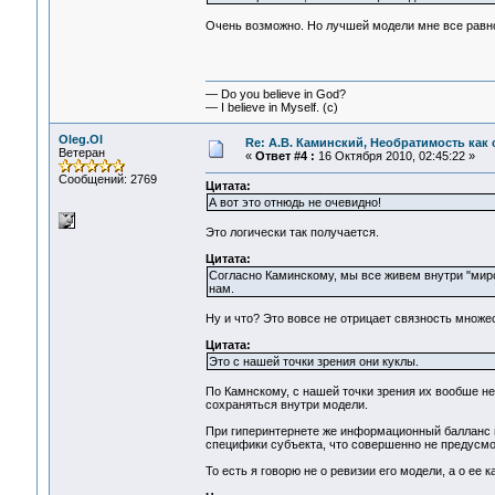
Очень возможно. Но лучшей модели мне все равно
— Do you believe in God?
— I believe in Myself. (c)
Oleg.Ol
Re: А.В. Каминский, Необратимость как 
Ветеран
«
Ответ #4 :
16 Октября 2010, 02:45:22 »
Сообщений: 2769
Цитата:
А вот это отнюдь не очевидно!
Это логически так получается.
Цитата:
Согласно Каминскому, мы все живем внутри "мир
нам.
Ну и что? Это вовсе не отрицает связность множе
Цитата:
Это с нашей точки зрения они куклы.
По Камнскому, с нашей точки зрения их вообше не
сохраняться внутри модели.
При гиперинтернете же информационный балланс в
специфики субъекта, что совершенно не предусм
То есть я говорю не о ревизии его модели, а о ее