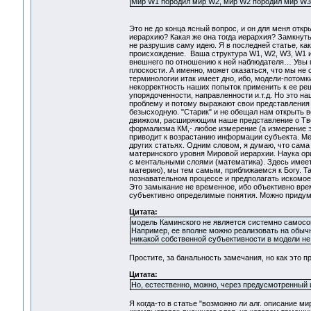
Мир W1 породил мир W2, мир W2 породил мир W3
Это не до конца ясный вопрос, и он для меня отк
иерархию? Какая же она тогда иерархия? Замкнуть 
не разрушив саму идею. Я в последней статье, как
происхождение. Ваша структура W1, W2, W3, W1 им
внешнего по отношению к ней наблюдателя… Увы п
плоскости. А именно, может оказаться, что мы не
терминологии итак имеет дно, ибо, модели-потомк
некорректность наших попыток применить к ее ре
упорядоченности, направленности и.т.д. Но это н
проблему и потому выражают свои представления о
безысходную. "Старик" и не обещал нам открыть в
движком, расширяющим наше представление о Творе
формализма КМ,- любое измерение (а измерение э
приводит к возрастанию информации субъекта. Меж
других статьях. Одним словом, я думаю, что сам
материнского уровня Мировой иерархии. Наука ор
с ментальными слоями (математика). Здесь имеет
материю), мы тем самым, приближаемся к Богу. Та
познавательном процессе и предполагать искомое
Это замыкание не временное, ибо объективно време
субъективно определимые понятия. Можно придума
Цитата:
модель Каминского не является системно самосо
Например, ее вполне можно реализовать на обычн
никакой собственной субъективности в модели не 
Простите, за банальность замечания, но как это п
Цитата:
Но, естественно, можно, через предусмотренный 
Я когда-то в статье "возможно ли алг. описание 