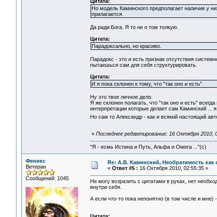
Цитата:
Но модель Каминского предполагает наличие у них
прилагается.
Да ради Бога. Я то не о том толкую.
Цитата:
Парадоксально, но красиво.
Парадокс - это и есть признак отсутствия систем
пытаешься сам для себя структурировать.
Цитата:
И я пока склонен к тому, что "так оно и есть"
Ну это твое личное дело.
Я же склонен полагать, что "так оно и есть" все
интерпретации которые делает сам Каминский ... я
Но сам то Александр - как и всякий настоящий ав
«
Последнее редактирование: 16 Октября 2010, 0
"Я - есмь Истина и Путь, Альфа и Омега ..."(с)
Феникс
Re: А.В. Каминский, Необратимость как 
Ветеран
«
Ответ #5 :
16 Октября 2010, 02:55:35 »
Сообщений: 1045
Не могу возразить с цитатами в руках, нет необх
внутри себя.
А если что-то пока непонятно (в том числе и мне) -
Цитата: